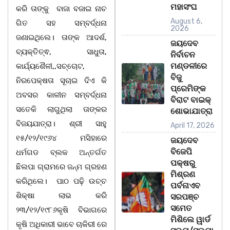
ମହାସଂଘ
କରି ତାଙ୍କୁ ବାଜା ବଜାଇ ନାଚ
August 6,
ଗିତ ସହ ସମ୍ବର୍ଦ୍ଧନା
2026
ଜଣାଇଥିଲେ। ତାଙ୍କ ଆଦର୍ଶ,
ଜୟଦେବ
ବ୍ୟକ୍ତିତ୍ଵ, ସାଧୁତା,
ନିର୍ବାଚନ
ମଣ୍ଡଳୀରେ
କାର୍ଯ୍ୟଶୈଳୀ,,ସଚ୍ଚୋଟ,
ବିଜୁ
ନିରପେକ୍ଷତା ସୂଚାଇ ଦିଏ କି
ପ୍ରେମିଙ୍କ
ଅବସର କାଳୀନ ସମ୍ବର୍ଦ୍ଧନା
ବିରାଟ ବାଇକ୍
ସତେକି ଲାଗୁଥିଲା ତାଙ୍କର
ଶୋଭାଯାତ୍ରା
ବିଜୟଯାତ୍ରା। ଶ୍ରୀ ସାହୁ
April 17, 2026
୧୫/୧୨/୧୯୬୪ ମସିହାରେ
ଜୟଦେବ
ବିଜେପି
ଧର୍ମଗଡ ବ୍ଲକ ଅନ୍ତର୍ଗତ
ପକ୍ଷରୁ
ଛିଲପା ଗ୍ରାମରେ ଜନ୍ମ ଗ୍ରହଣ
ମିଶ୍ରଣ
କରିଥିଲେ। ପାଠ ପଢ଼ି ଉଚ୍ଚ
ପର୍ବନାଏବ
ଶିକ୍ଷା ଲାଭ କରି
ସରପଞ୍ଚ
ସମେତ
୨୩/୧୨/୧୯୮୬କୃଷି ବିଭାଗରେ
ମିଶିଲେ ୱାର୍ଡ
କୃଷି ଅଧିକାରୀ ଭାବେ ଚାକିରୀ ରେ