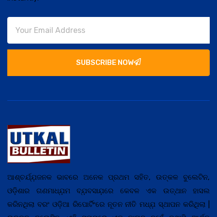
SUBSCRIBE NOW
ଆଶ୍ଚର୍ଯ୍ଯ଼ଜନକ ଭାବରେ ଅନେକ ପ୍ରଥମ ସହିତ, ଉତ୍କଳ ବୁଲେଟିନ,
ଓଡ଼ିଶାର ଗଣମାଧ୍ଯ଼ମ ବ୍ଯ଼ବସାଯ଼ରେ କେବଳ ଏକ ଉତ୍ଥାନ ହାସଲ
କରିନଥିଲା ବରଂ ଓଡ଼ିଆ ରିପୋର୍ଟିଂରେ ନୂତନ ନୀତି ମଧ୍ଯ଼ ସ୍ଥାପନ କରିଥିଲା |