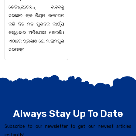
ଷ୍ଟ୍ରେସନ୍ ବାବଦକୁ
ବନ କର୍ମଚାରୀ ମାନେ ଗରଗାବ
ସଭା
ର ଙ୍କ ନିୟମ ଉଲଂଘନ
ସେକ୍ସନ ଅଧୀନ କାନ୍ଦୁଲଝର
ହୋ
ିଜ ମନ ମୁତାବକ କାର୍ଯ୍ୟ
ସଶକ
ିବାର ଅଭିଯୋଗ ହୋଇଛି।
 ପ୍ରକାଶ ଯେ ମ.ରାମପୁର
୍ଚ
Always Stay Up To Date
Subscribe to our newsletter to get our newest articles
instantly!