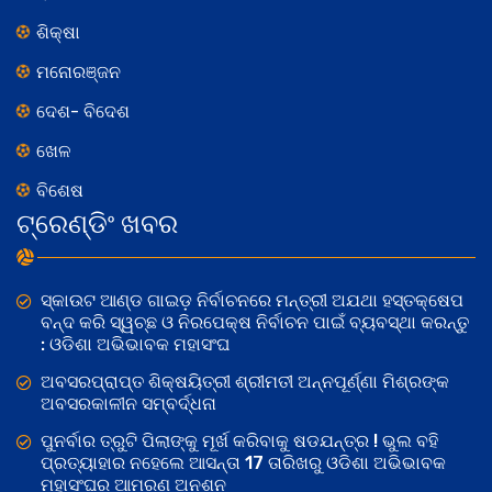
ଶିକ୍ଷା
ମନୋରଞ୍ଜନ
ଦେଶ- ବିଦେଶ
ଖେଳ
ବିଶେଷ
ଟ୍ରେଣ୍ଡିଂ ଖବର
ସ୍କାଉଟ ଆଣ୍ଡ ଗାଇଡ଼ ନିର୍ବାଚନରେ ମନ୍ତ୍ରୀ ଅଯଥା ହସ୍ତକ୍ଷେପ
ବନ୍ଦ କରି ସ୍ୱଚ୍ଛ ଓ ନିରପେକ୍ଷ ନିର୍ବାଚନ ପାଇଁ ବ୍ୟବସ୍ଥା କରନ୍ତୁ
: ଓଡିଶା ଅଭିଭାବକ ମହାସଂଘ
ଅବସରପ୍ରାପ୍ତ ଶିକ୍ଷୟିତ୍ରୀ ଶ୍ରୀମତୀ ଅନ୍ନପୂର୍ଣ୍ଣା ମିଶ୍ରଙ୍କ
ଅବସରକାଳୀନ ସମ୍ବର୍ଦ୍ଧନା
ପୁନର୍ବାର ତ୍ରୁଟି ପିଲାଙ୍କୁ ମୂର୍ଖ କରିବାକୁ ଷଡଯନ୍ତ୍ର ! ଭୁଲ ବହି
ପ୍ରତ୍ୟାହାର ନହେଲେ ଆସନ୍ତା 17 ତାରିଖରୁ ଓଡିଶା ଅଭିଭାବକ
ମହାସଂଘର ଆମରଣ ଅନଶନ