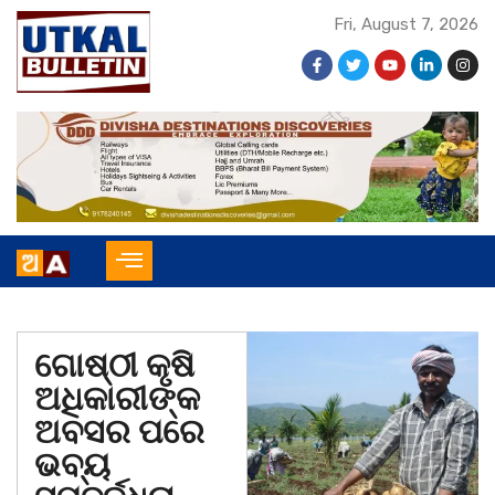
Fri, August 7, 2026
ଗୋଷ୍ଠୀ କୃଷି
ଅଧିକାରୀଙ୍କ
ଅବସର ପରେ
ଭବ୍ୟ