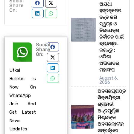
Social
ଅଯଥା
Share
On:
ହସ୍ତକ୍ଷେପ
ବନ୍ଦ କରି
ସ୍ୱଚ୍ଛ ଓ
ନିରପେକ୍ଷ
ନିର୍ବାଚନ ପାଇଁ
ବ୍ୟବସ୍ଥା
Social
Share
କରନ୍ତୁ :
On:
ଓଡିଶା
ଅଭିଭାବକ
ମହାସଂଘ
Utkal
August 6,
Bulletin Is
2026
Now On
ଅବସରପ୍ରାପ୍ତ
WhatsApp
ଶିକ୍ଷୟିତ୍ରୀ
Join And
ଶ୍ରୀମତୀ
ଅନ୍ନପୂର୍ଣ୍ଣା
Get Latest
ମିଶ୍ରଙ୍କ
News
ଅବସରକାଳୀନ
Updates
ସମ୍ବର୍ଦ୍ଧନା