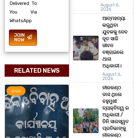
Delivered To
August 6,
2026
You Via
ଆତ୍ମହତ୍ୟା
WhatsApp
କରୁଥିବା
ଯୁବକକୁ ଦେବ
JOIN
ଦୂତ ସାଜି
NOW
ଜୀବନ
ବଞ୍ଚାଇଲେ
ଥାନା
ଅଧିକାରୀ।
RELATED NEWS
August 6,
2026
ନୀଳକଣ୍ଠ
ଅପରାଧ
ରାଜ୍ୟ
ରାଜ
ଦାସ ଥିଲେ
ବହୁମୁଖୀ
ବ୍ୟକ୍ତିତ୍ୱ ର
ଅଧିକାରୀ /
ତିନି ସାରସ୍ୱତ
ପ୍ରତିଭାଙ୍କୁ
ନୀଳକଣ୍ଠ