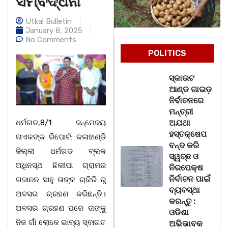
ସମ୍ବର୍ଦ୍ଧନା
Utkal Bulletin
January 8, 2025
No Comments
POLITICS
ସ୍କାଉଟ
ଆଣ୍ଡ ଗାଇଡ଼
ନିର୍ବାଚନରେ
ମନ୍ତ୍ରୀ
ଧର୍ମଗଡ,8/1: ଜନ୍ମେଜୟ
ଅଯଥା
ହସ୍ତକ୍ଷେପ
ନାଏକଙ୍କ ରିପୋର୍ଟ: କଳାହାଣ୍ଡି
ବନ୍ଦ କରି
ଜିଲ୍ଲା ଧର୍ମଗଡ ବ୍ଲକ
ସ୍ୱଚ୍ଛ ଓ
ଅଧିନସ୍ଥ ଛିଲୀପା ଗ୍ରାମର
ନିରପେକ୍ଷ
ନିର୍ବାଚନ ପାଇଁ
ଗଜାନନ ସାହୁ ତାଙ୍କ ଚାକିରି ରୁ
ବ୍ୟବସ୍ଥା
ଅବସର ଗ୍ରହଣ କରିଛନ୍ତି।
କରନ୍ତୁ :
ଅବସର ଗ୍ରହଣ ପରେ ତାଙ୍କୁ
ଓଡିଶା
ନିଜ ଗାଁ ଲୋକେ ଭାବ୍ୟ ସ୍ବାଗତ
ଅଭିଭାବକ