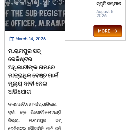
ସ୍ମୃତି ସମ୍ମାନ
August 5,
2026
MORE
arch 14, 2026
March 14, 2026
ମପୁର ସବ୍
ଚିତାବାଘ ର ନଖ ଜବତ
ସଶକ
ିଷ୍ଟର
ତିନି ଯୁବକ ଗିରଫ ଓ
ବିଶ
କାରୀଙ୍କ ନାମରେ
କୋର୍ଟ ଚାଲାଣ
ଅନୁ
ରାଧିକ ବେଞ୍ଚ ମାର୍କ
କଳାହାଣ୍ଡି,୧୪|୩(ପ୍ୟାରିଲାଲ
ଭୁବ
ୟ ଦାବୀ ନେଇ
ଦୁର୍ଗା ଙ୍କ ରିପୋର୍ଟ):ବେଆଇନ
ସାମ
ଯୋଗ
ଭାବେ ବନ୍ୟଜନ୍ତୁ ଙ୍କ ର ଶିକାର
ଓଡି
ଣ୍ଡି,୧୪।୩(ପ୍ୟାରିଲାଲ
କରି ବ୍ୟବସାୟ ଚାଲୁଥିବା
ସିଆ
 ଙ୍କ ରିପୋର୍ଟ)କଳାହାଣ୍ଡି
ସମ୍ପର୍କରେ କୌଣସି ସୂତ୍ରରୁ
ଠାର
ଲା, ମ.ରାମପୁର ସବ୍
ସୂଚନା ପାଇ କଳାହାଣ୍ଡି ଉତ୍ତର
-20
୍ଟର ସୌଦାମିନି ମାଝି ଜମି
ବନଖଣ୍ଡ ଅଧୀନ କେଗାଁ ରେଞ୍ଜର
ପ୍ର