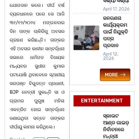
ସଭ୍ୟ/ସଭ୍ୟା
ଯୋଗଦାନ କଲେ। ଦୀର୍ଘ ବର୍ଷ
April 17, 2026
ବ୍ୟବଧାନରେ ପରେ ସେ ଆଜି
ଜନଗଣନା
୩୧/୧୨/୨୦୨୪ ମଙ୍ଗଳବାର
କାର୍ଯ୍ୟକ୍ରମ
ଦିନ ତାଙ୍କ ଚାକିରିରୁ ଅବସର
ପାଇଁ ନିଯୁକ୍ତି
ପତ୍ର
ଗ୍ରହଣ କରିଛନ୍ତି। ତାଙ୍କର
ପ୍ରଦାନ
ଏହି ଅବସର କାଳୀନ ସମ୍ବର୍ଦ୍ଧନା
April 12,
ସଭାରେ ଧର୍ମଗଡ ବିଧାୟକ
2026
ମାନ୍ୟବର ସୁଧୀର କୁମାର
ପଟଯୋଷି ଥିବାବେଳେ ସ୍ଥାନୀୟ
MORE
ସରପଞ୍ଚ ବିଭୁଦତ୍ତ ପ୍ରଧାନୀ,
BJP ନେତ୍ରୀ ସୁକାନ୍ତି ସା ଓ
ENTERTAINMENT
ଗ୍ରାମର ପୁରୁଷ ମହିଳା
ଏକତ୍ରିତ ହୋଇ ସମ୍ବର୍ଦ୍ଧନା
ସ୍କାଉଟ
ଜଣାଇଥିବା ସତ୍ବେ ତାଙ୍କର
ଆଣ୍ଡ ଗାଇଡ଼
ଦୀର୍ଘାୟୁ କାମନା କରିଥିଲେ।
ନିର୍ବାଚନରେ
ମନ୍ତ୍ରୀ