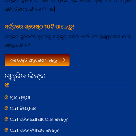
ଉତ୍କଳ ବୁଲେଟିନ, ଏହି ସମଯ଼ରେ ଏକ କାଗଜ ନୁହେଁ ତଥାପି ଆର୍ଥିକ
ପରିବର୍ତ୍ତନ ପାଇଁ ଏକ ବିକାଶ |
ସର୍ଚ୍ଚରେ ଶ୍ରେଷ୍ଠ 10ଟି ପାଆନ୍ତୁ!
ଉତ୍କଳ ବୁଲେଟିନ ନ୍ଯ଼ୁଜକୁ ଅନୁକୂଳ କରିବା ପାଇଁ ଏକ ବିଶ୍ୱସନୀଯ଼ ସେବା
ଖୋଜୁଛନ୍ତି କି?
ଏକ ଉକ୍ତି ଅନୁରୋଧ କରନ୍ତୁ
ତ୍ୱରିତ ଲିଙ୍କ
ମୂଳ ପୃଷ୍ଠା
ଆମ ବିଷଯ଼ରେ
ଆମ ସହିତ ଯୋଗାଯୋଗ କରନ୍ତୁ
ଆମ ସହିତ ବିଜ୍ଞାପନ କରନ୍ତୁ