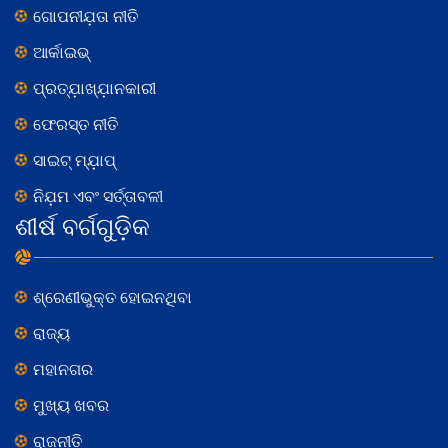
ଗୋପନୀଯ଼ତା ନୀତି
ଆର୍କାଇଭ୍
ପ୍ରତ୍ଯ଼ାଖ୍ଯ଼ାନକାରୀ
ଫେରସ୍ତ ନୀତି
ସାଇଟ୍ ମ୍ଯ଼ାପ୍
ନିଯ଼ମ ଏବଂ ସର୍ତ୍ତାବଳୀ
ଶୀର୍ଷ ବର୍ଗଗୁଡ଼ିକ
ଶ୍ରେଣୀଭୁକ୍ତ ହୋଇନଥିବା
ରାଜ୍ୟ
ମହାନଗର
ମୁଖ୍ୟ ଖବର
ରାଜନୀତି