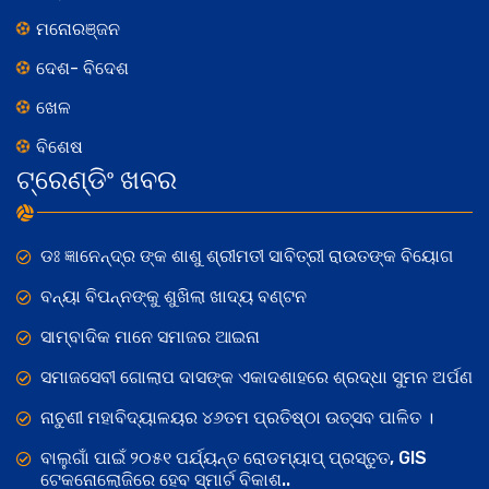
ମନୋରଞ୍ଜନ
ଦେଶ- ବିଦେଶ
ଖେଳ
ବିଶେଷ
ଟ୍ରେଣ୍ଡିଂ ଖବର
ଡଃ ଜ୍ଞାନେନ୍ଦ୍ର ଙ୍କ ଶାଶୁ ଶ୍ରୀମତୀ ସାବିତ୍ରୀ ରାଉତଙ୍କ ବିୟୋଗ
ବନ୍ୟା ବିପନ୍ନଙ୍କୁ ଶୁଖିଲା ଖାଦ୍ୟ ବଣ୍ଟନ
ସାମ୍ବାଦିକ ମାନେ ସମାଜର ଆଇନା
ସମାଜସେବୀ ଗୋଲାପ ଦାସଙ୍କ ଏକାଦଶାହରେ ଶ୍ରଦ୍ଧା ସୁମନ ଅର୍ପଣ
ନାଚୁଣୀ ମହାବିଦ୍ୟାଳୟର ୪୬ତମ ପ୍ରତିଷ୍ଠା ଉତ୍ସବ ପାଳିତ ।
ବାଲୁଗାଁ ପାଇଁ ୨୦୫୧ ପର୍ଯ୍ୟନ୍ତ ରୋଡମ୍ୟାପ୍ ପ୍ରସ୍ତୁତ, GIS
ଟେକନୋଲୋଜିରେ ହେବ ସ୍ମାର୍ଟ ବିକାଶ..