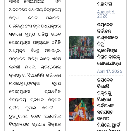
ପାଳିତ ହୋଇଯାଇଛି । ଏହି
ମହାସଂଘ
ଅବସରରେ ସ୍ଥାନୀୟ ବିଦ୍ୟାଳୟ
August 6,
2026
ଶିକ୍ଷା କମିଟି ସଭାପତି
ଜୟଦେବ
ଅରବିନ୍ଦ ହଂସ ଙ୍କ ଅଧ୍ୟକ୍ଷତା
ନିର୍ବାଚନ
ସଭାରେ ମୁଖ୍ୟ ଅତିଥି ଭାବେ
ମଣ୍ଡଳୀରେ
ଗୋଲାମୁଣ୍ଡା ପଞ୍ଚାୟତ ସମିତି
ବିଜୁ
ପ୍ରେମିଙ୍କ
ଅଧ୍ୟକ୍ଷ ବିନ୍ଦୁ ମହାନନ୍ଦ,
ବିରାଟ ବାଇକ୍
ସମ୍ମାନିତ ଅତିଥି ଭାବେ ଏବିଓ
ଶୋଭାଯାତ୍ରା
ଲବଣୀ ନାଏକ, ଗ୍ରିଣ୍ଡୋଲ
April 17, 2026
କ୍ଲଷ୍ଟର ସିଆରସିସି ଗଜିନ୍ଦ୍ର
ଜୟଦେବ
ନାଏକ,ମୁଖ୍ୟବକ୍ତା ରୂପେ
ବିଜେପି
ଗୋଲାମୁଣ୍ଡା ପ୍ରାଥମିକ
ପକ୍ଷରୁ
ମିଶ୍ରଣ
ବିଦ୍ୟାଳୟ ପ୍ରଧାନ ଶିକ୍ଷକ
ପର୍ବନାଏବ
ରାଜୀବ କୁମାର ଖମାରୀ ,
ସରପଞ୍ଚ
ଡୁଡ଼ୁକେଲ ଉଚ୍ଚ ପ୍ରାଥମିକ
ସମେତ
ବିଦ୍ୟାଳୟର ପ୍ରଧାନ ଶିକ୍ଷକ
ମିଶିଲେ ୱାର୍ଡ