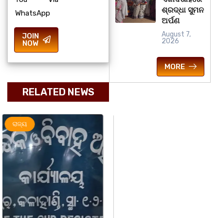
ଶ୍ରଦ୍ଧା ସୁମନ
WhatsApp
ଅର୍ପଣ
August 7,
JOIN
2026
NOW
MORE
RELATED NEWS
ଅପରାଧ
ରାଜ୍ୟ
ରାଜ୍ୟ