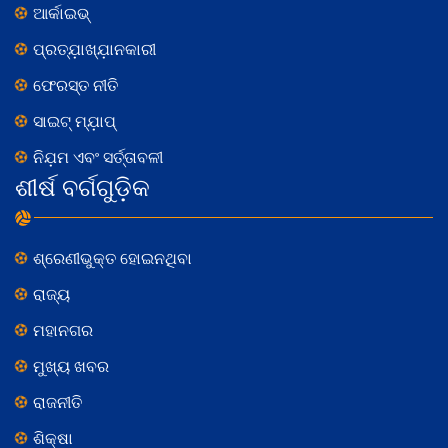
ଆର୍କାଇଭ୍
ପ୍ରତ୍ଯ଼ାଖ୍ଯ଼ାନକାରୀ
ଫେରସ୍ତ ନୀତି
ସାଇଟ୍ ମ୍ଯ଼ାପ୍
ନିଯ଼ମ ଏବଂ ସର୍ତ୍ତାବଳୀ
ଶୀର୍ଷ ବର୍ଗଗୁଡ଼ିକ
ଶ୍ରେଣୀଭୁକ୍ତ ହୋଇନଥିବା
ରାଜ୍ୟ
ମହାନଗର
ମୁଖ୍ୟ ଖବର
ରାଜନୀତି
ଶିକ୍ଷା