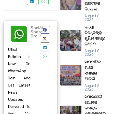
ରାଉତଙ୍କ
ବିୟୋଗ
August 8,
2026
ବନ୍ୟା
Social
Share
ବିପନ୍ନଙ୍କୁ
On:
ଶୁଖିଲା ଖାଦ୍ୟ
ବଣ୍ଟନ
Utkal
August 8,
2026
Bulletin Is
ସାମ୍ବାଦିକ
Now On
ମାନେ
WhatsApp
ସମାଜର
Join And
ଆଇନା
Get Latest
August 8,
2026
News
ସମାଜସେବୀ
Updates
ଗୋଲାପ
Delivered To
ଦାସଙ୍କ
ଏକାଦଶାହରେ
You Via