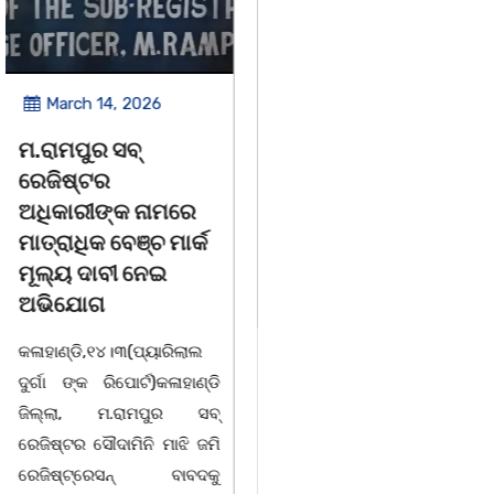
March 14, 2026
March 8, 2026
ଚିତାବାଘ ର ନଖ ଜବତ
ସଶକ୍ତ ଓଡିଶା ପକ୍ଷରୁ
ତିନି ଯୁବକ ଗିରଫ ଓ
ବିଶ୍ୱ ମହିଳା ଦିବସ
କୋର୍ଟ ଚାଲାଣ
ଅନୁଷ୍ଠିତ
କଳାହାଣ୍ଡି,୧୪|୩(ପ୍ୟାରିଲାଲ
ଭୁବନେଶ୍ୱର, 08/03/ 26:
ଦୁର୍ଗା ଙ୍କ ରିପୋର୍ଟ):ବେଆଇନ
ସାମାଜିକ ଅନୁଷ୍ଠାନ "ସଶକ୍ତ
ଭାବେ ବନ୍ୟଜନ୍ତୁ ଙ୍କ ର ଶିକାର
ଓଡିଶା"ପକ୍ଷରୁ ସ୍ଥାନୀୟ
କରି ବ୍ୟବସାୟ ଚାଲୁଥିବା
ସିଆରପି ସ୍ଥିତ କାର୍ଯ୍ୟାଳୟ
ସମ୍ପର୍କରେ କୌଣସି ସୂତ୍ରରୁ
ଠାରେ "ବିଶ୍ୱ ମହିଳା ଦିବସ
ସୂଚନା ପାଇ କଳାହାଣ୍ଡି ଉତ୍ତର
-2026 ଆବାହକ ବିଜୟ କୁମାର
ବନଖଣ୍ଡ ଅଧୀନ କେଗାଁ ରେଞ୍ଜର
ପ୍ରଧାନଙ୍କ ସଂଯୋଜନା ଓ
ବନ କର୍ମଚାରୀ ମାନେ ଗରଗାବ
ସଭାପତିତ୍ବ ରେ ଅନୁଷ୍ଠିତ