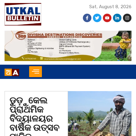
Sat, August 8, 2026
ଡୁଡ଼ୁକେଲ
ପ୍ରାଥମିକ
ବିଦ୍ୟାଳୟର
ବାର୍ଷିକ ଉତ୍ସବ