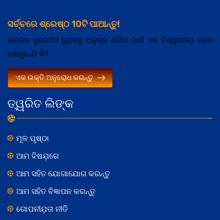
ସର୍ଚ୍ଚରେ ଶ୍ରେଷ୍ଠ 10ଟି ପାଆନ୍ତୁ!
ଉତ୍କଳ ବୁଲେଟିନ ନ୍ଯ଼ୁଜକୁ ଅନୁକୂଳ କରିବା ପାଇଁ ଏକ ବିଶ୍ୱସନୀଯ଼ ସେବା
ଖୋଜୁଛନ୍ତି କି?
ଏକ ଉକ୍ତି ଅନୁରୋଧ କରନ୍ତୁ
ତ୍ୱରିତ ଲିଙ୍କ
ମୂଳ ପୃଷ୍ଠା
ଆମ ବିଷଯ଼ରେ
ଆମ ସହିତ ଯୋଗାଯୋଗ କରନ୍ତୁ
ଆମ ସହିତ ବିଜ୍ଞାପନ କରନ୍ତୁ
ଗୋପନୀଯ଼ତା ନୀତି