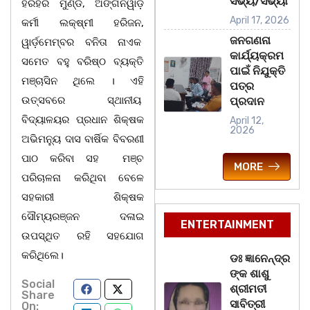
ସଭ୍ୟ/ସଭ୍ୟା
ହରିହର ମୁଣ୍ଡ, ଅଙ୍ଗନୱାଡ଼ି
April 17, 2026
କର୍ମୀ ଲକ୍ଷ୍ମୀ ହରିଜନ,
ଜନଗଣନା
ୱାର୍ଡ଼ମେମ୍ବର ବନିତା ନାଏକ
କାର୍ଯ୍ୟକ୍ରମ
ସମେତ ବହୁ ବରିଷ୍ଠ ବ୍ୟକ୍ତି
ପାଇଁ ନିଯୁକ୍ତି
ମଞ୍ଚାସିନ ଥିଲେ । ଏହି
ପତ୍ର
ଉତ୍ସବରେ ସ୍ଥାନୀୟ
ପ୍ରଦାନ
ବିଦ୍ୟାଳୟର ପ୍ରଧାନ ଶିକ୍ଷକ
April 12,
2026
ଅଭିମନ୍ୟୁ ଦାସ ବାର୍ଷିକ ବିବରଣୀ
ପାଠ କରିବା ସହ ମଞ୍ଚ
MORE
ପରିଚାଳନା କରିଥିବା ବେଳେ
ସହକାରୀ ଶିକ୍ଷକ
ସୌମ୍ୟରଞ୍ଜନ ଦଳାଇ
ENTERTAINMENT
ଉପସ୍ଥିତ ରହି ସହଯୋଗ
କରିଥିଲେ।
ଡଃ ଜ୍ଞାନେନ୍ଦ୍ର
ଙ୍କ ଶାଶୁ
Social
ଶ୍ରୀମତୀ
Share
ସାବିତ୍ରୀ
On: