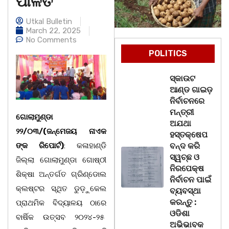
ପାଳିତ
Utkal Bulletin
March 22, 2025
No Comments
POLITICS
ସ୍କାଉଟ
ଆଣ୍ଡ ଗାଇଡ଼
ନିର୍ବାଚନରେ
ମନ୍ତ୍ରୀ
ଗୋଲାମୁଣ୍ଡା
ଅଯଥା
୨୨/୦୩/(ଜନ୍ମେଜୟ ନାଏକ
ହସ୍ତକ୍ଷେପ
ଙ୍କ ରିପୋର୍ଟ)
: କଳାହାଣ୍ଡି
ବନ୍ଦ କରି
ସ୍ୱଚ୍ଛ ଓ
ଜିଲ୍ଲା ଗୋଲାମୁଣ୍ଡା ଗୋଷ୍ଠୀ
ନିରପେକ୍ଷ
ଶିକ୍ଷା ଅନ୍ତର୍ଗତ ଗ୍ରିଣ୍ଡୋଲ
ନିର୍ବାଚନ ପାଇଁ
କ୍ଲଷ୍ଟର ସ୍ଥିତ ଡୁଡ଼ୁକେଲ
ବ୍ୟବସ୍ଥା
କରନ୍ତୁ :
ପ୍ରାଥମିକ ବିଦ୍ୟାଳୟ ଠାରେ
ଓଡିଶା
ବାର୍ଷିକ ଉତ୍ସବ ୨୦୨୪-୨୫
ଅଭିଭାବକ