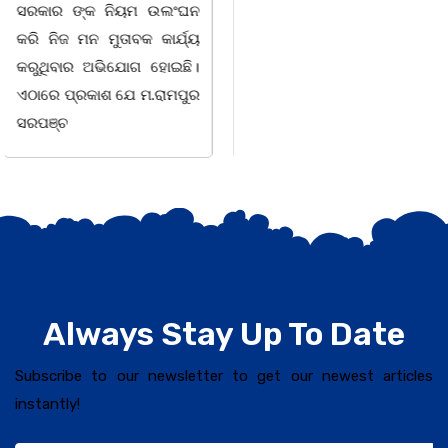
ସେକ୍ସନ ଅଧୀନ କାନ୍ଦୁଲଝର
ହୋଇ ଯାଇଛି l ମହିଳା
ସଶକ୍ତିକରଣ
Always Stay Up To Date
Subscribe to our newsletter to get our newest articles
instantly!