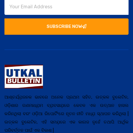
SUBSCRIBE NOW
ଆଶ୍ଚର୍ଯ୍ଯ଼ଜନକ ଭାବରେ ଅନେକ ପ୍ରଥମ ସହିତ, ଉତ୍କଳ ବୁଲେଟିନ,
ଓଡ଼ିଶାର ଗଣମାଧ୍ଯ଼ମ ବ୍ଯ଼ବସାଯ଼ରେ କେବଳ ଏକ ଉତ୍ଥାନ ହାସଲ
କରିନଥିଲା ବରଂ ଓଡ଼ିଆ ରିପୋର୍ଟିଂରେ ନୂତନ ନୀତି ମଧ୍ଯ଼ ସ୍ଥାପନ କରିଥିଲା |
ଉତ୍କଳ ବୁଲେଟିନ, ଏହି ସମଯ଼ରେ ଏକ କାଗଜ ନୁହେଁ ତଥାପି ଆର୍ଥିକ
ପରିବର୍ତ୍ତନ ପାଇଁ ଏକ ବିକାଶ |