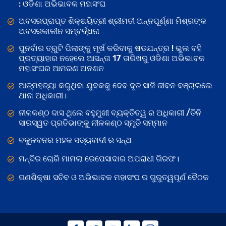
: ଓଡିଶା ଅଭିଭାବକ ମହାସଂଘ
ଅବସରପ୍ରାପ୍ତ ଶିକ୍ଷୟିତ୍ରୀ ଶ୍ରୀମତୀ ଅନ୍ନପୂର୍ଣ୍ଣା ମିଶ୍ରଙ୍କ
ଅବସରକାଳୀନ ସମ୍ବର୍ଦ୍ଧନା
ପୁନର୍ବାର ତ୍ରୁଟି ପିଲାଙ୍କୁ ମୂର୍ଖ କରିବାକୁ ଷଡଯନ୍ତ୍ର ! ଭୁଲ ବହି
ପ୍ରତ୍ୟାହାର ନହେଲେ ଆସନ୍ତା 17 ତାରିଖରୁ ଓଡିଶା ଅଭିଭାବକ
ମହାସଂଘର ଆମରଣ ଅନଶନ
ଆତ୍ମହତ୍ୟା କରୁଥିବା ଯୁବକକୁ ଦେବ ଦୂତ ସାଜି ଜୀବନ ବଞ୍ଚାଇଲେ
ଥାନା ଅଧିକାରୀ।
ନୀଳକଣ୍ଠ ଦାସ ଥିଲେ ବହୁମୁଖୀ ବ୍ୟକ୍ତିତ୍ୱ ର ଅଧିକାରୀ /ତିନି
ସାରସ୍ୱତ ପ୍ରତିଭାଙ୍କୁ ନୀଳକଣ୍ଠ ସ୍ମୃତି ସମ୍ମାନ
ବକୁଳବନର ମହକ ସତ୍ୟବାଦୀ ର ସନ୍ଥ
ମନ୍ଦିର ଚୋରି ମାମଲା ରେପେସାଦାର ଅପରାଧୀ ଗିରଫ।
ଗଣଶିକ୍ଷା ସଚିବ ଓ ଅଭିଭାବକ ମହାସଂଘ ର ଗୁରୁତ୍ୱପୂର୍ଣ ବୈଠକ