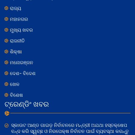
ରାଜ୍ୟ
ମହାନଗର
ମୁଖ୍ୟ ଖବର
ରାଜନୀତି
ଶିକ୍ଷା
ମନୋରଞ୍ଜନ
ଦେଶ- ବିଦେଶ
ଖେଳ
ବିଶେଷ
ଟ୍ରେଣ୍ଡିଂ ଖବର
ସ୍କାଉଟ ଆଣ୍ଡ ଗାଇଡ଼ ନିର୍ବାଚନରେ ମନ୍ତ୍ରୀ ଅଯଥା ହସ୍ତକ୍ଷେପ
ବନ୍ଦ କରି ସ୍ୱଚ୍ଛ ଓ ନିରପେକ୍ଷ ନିର୍ବାଚନ ପାଇଁ ବ୍ୟବସ୍ଥା କରନ୍ତୁ