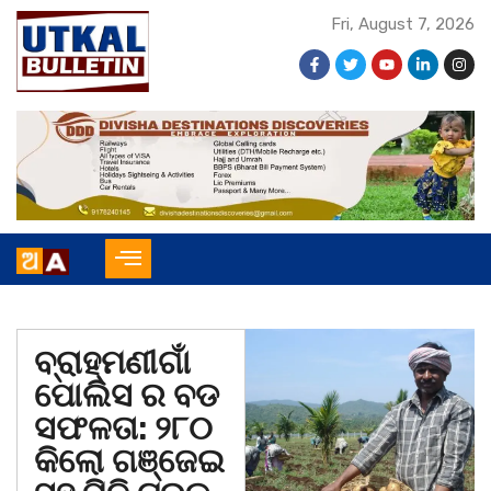
Fri, August 7, 2026
ବ୍ରାହ୍ମଣୀଗାଁ
ପୋଲିସ ର ବଡ
ସଫଳତା: ୨୮୦
କିଲୋ ଗଞ୍ଜେଇ