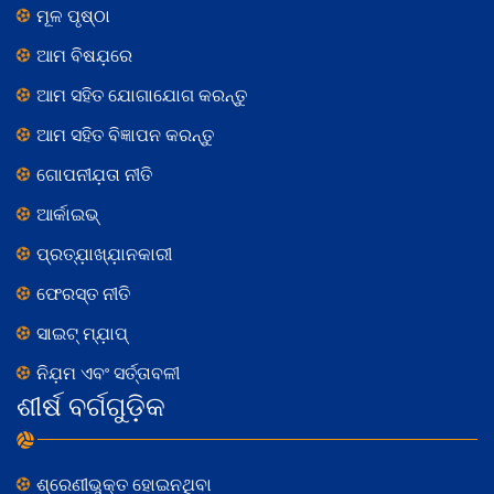
ମୂଳ ପୃଷ୍ଠା
ଆମ ବିଷଯ଼ରେ
ଆମ ସହିତ ଯୋଗାଯୋଗ କରନ୍ତୁ
ଆମ ସହିତ ବିଜ୍ଞାପନ କରନ୍ତୁ
ଗୋପନୀଯ଼ତା ନୀତି
ଆର୍କାଇଭ୍
ପ୍ରତ୍ଯ଼ାଖ୍ଯ଼ାନକାରୀ
ଫେରସ୍ତ ନୀତି
ସାଇଟ୍ ମ୍ଯ଼ାପ୍
ନିଯ଼ମ ଏବଂ ସର୍ତ୍ତାବଳୀ
ଶୀର୍ଷ ବର୍ଗଗୁଡ଼ିକ
ଶ୍ରେଣୀଭୁକ୍ତ ହୋଇନଥିବା