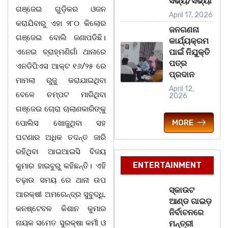
ସଭ୍ୟ/ସଭ୍ୟା
ଗଞ୍ଜେଇ ଗୁଡ଼ିକର ଓଜନ
April 17, 2026
କରାଯିବାରୁ ଏହା ୨୮୦ କିଲୋର
ଜନଗଣନା
ଗଞ୍ଜେଇ ବୋଲି ଜଣାପଡିଛି।
କାର୍ଯ୍ୟକ୍ରମ
ଏନେଇ ବ୍ରାହ୍ମଣିଗାଁ ଥାନାରେ
ପାଇଁ ନିଯୁକ୍ତି
ପତ୍ର
ଏନଡିପିଏସ ଆକ୍ଟ ୧୬/୨୫ ରେ
ପ୍ରଦାନ
ମାମଲା ରୁଜୁ କରାଯାଇଥିବା
April 12,
ବେଳେ ଚମ୍ପଟ ମାରିଥିବା
2026
ଗଞ୍ଜେଇ ଚୋରା ଚାଲାଣକାରିଙ୍କୁ
MORE
ପୋଲିସ ଖୋଜୁଥିବା ସହ
ଘଟଣାର ଅଧିକ ତଦନ୍ତ ଜାରି
ରହିଥିବା ଆଇଆଇସି ବିଜୟ
ENTERTAINMENT
କୁମାର ହାଇବୁରୁ କହିଛନ୍ତି। ଏହି
ଚଢ଼ାଉ ସମୟ ରେ ଥାନା ଉପ
ସ୍କାଉଟ
ଆରକ୍ଷୀ ଅମରେନ୍ଦ୍ର ସୁବୁଦ୍ଧି,
ଆଣ୍ଡ ଗାଇଡ଼
କନଷ୍ଟେବଳ କିଶାନ କୁମାର
ନିର୍ବାଚନରେ
ନାୟକ ସମେତ ସୁରକ୍ଷା କର୍ମୀ ଓ
ମନ୍ତ୍ରୀ