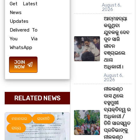
Get Latest
August 6,
2026
News
ଆତ୍ମହତ୍ୟା
Updates
କରୁଥିବା
Delivered To
ଯୁବକକୁ ଦେବ
You Via
ଦୂତ ସାଜି
ଜୀବନ
WhatsApp
ବଞ୍ଚାଇଲେ
ଥାନା
JOIN
ଅଧିକାରୀ।
NOW
August 6,
2026
ନୀଳକଣ୍ଠ
ଦାସ ଥିଲେ
RELATED NEWS
ବହୁମୁଖୀ
ବ୍ୟକ୍ତିତ୍ୱ ର
ଅଧିକାରୀ /
ନଗର
ରାଜନୀତି
ରାଜ୍ୟ
ମହ
ତିନି ସାରସ୍ୱତ
ପ୍ରତିଭାଙ୍କୁ
ନୀଳକଣ୍ଠ