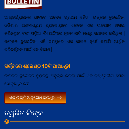
ଆଶ୍ଚର୍ଯ୍ଯ଼ଜନକ ଭାବରେ ଅନେକ ପ୍ରଥମ ସହିତ, ଉତ୍କଳ ବୁଲେଟିନ,
ଓଡ଼ିଶାର ଗଣମାଧ୍ଯ଼ମ ବ୍ଯ଼ବସାଯ଼ରେ କେବଳ ଏକ ଉତ୍ଥାନ ହାସଲ
କରିନଥିଲା ବରଂ ଓଡ଼ିଆ ରିପୋର୍ଟିଂରେ ନୂତନ ନୀତି ମଧ୍ଯ଼ ସ୍ଥାପନ କରିଥିଲା |
ଉତ୍କଳ ବୁଲେଟିନ, ଏହି ସମଯ଼ରେ ଏକ କାଗଜ ନୁହେଁ ତଥାପି ଆର୍ଥିକ
ପରିବର୍ତ୍ତନ ପାଇଁ ଏକ ବିକାଶ |
ସର୍ଚ୍ଚରେ ଶ୍ରେଷ୍ଠ 10ଟି ପାଆନ୍ତୁ!
ଉତ୍କଳ ବୁଲେଟିନ ନ୍ଯ଼ୁଜକୁ ଅନୁକୂଳ କରିବା ପାଇଁ ଏକ ବିଶ୍ୱସନୀଯ଼ ସେବା
ଖୋଜୁଛନ୍ତି କି?
ଏକ ଉକ୍ତି ଅନୁରୋଧ କରନ୍ତୁ
ତ୍ୱରିତ ଲିଙ୍କ