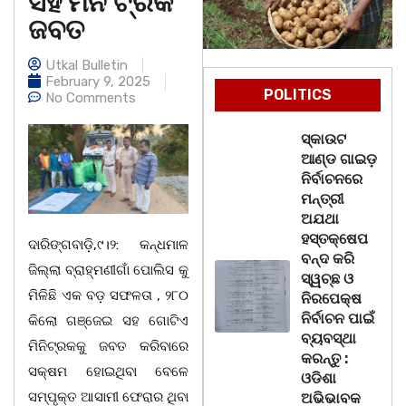
ସହ ମିନି ଟ୍ରକ
ଜବତ
Utkal Bulletin
February 9, 2025
POLITICS
No Comments
ସ୍କାଉଟ
ଆଣ୍ଡ ଗାଇଡ଼
ନିର୍ବାଚନରେ
ମନ୍ତ୍ରୀ
ଅଯଥା
ହସ୍ତକ୍ଷେପ
ଦାରିଙ୍ଗବାଡ଼ି,୯।୨: କନ୍ଧମାଳ
ବନ୍ଦ କରି
ଜିଲ୍ଲା ବ୍ରାହ୍ମଣୀଗାଁ ପୋଲିସ କୁ
ସ୍ୱଚ୍ଛ ଓ
ମିଳିଛି ଏକ ବଡ଼ ସଫଳତା , ୨୮୦
ନିରପେକ୍ଷ
ନିର୍ବାଚନ ପାଇଁ
କିଲୋ ଗଞ୍ଜେଇ ସହ ଗୋଟିଏ
ବ୍ୟବସ୍ଥା
ମିନିଟ୍ରକକୁ ଜବତ କରିବାରେ
କରନ୍ତୁ :
ସକ୍ଷମ ହୋଇଥିବା ବେଳେ
ଓଡିଶା
ସମ୍ପୃକ୍ତ ଆସାମୀ ଫେରାର ଥିବା
ଅଭିଭାବକ