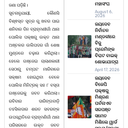
ମହାସଂଘ
ଜଣା ପଡ଼ିଛି।
August 6,
ସୂଚନାନୁଯାୟୀ, କୌଣସି
2026
ବିଶ୍ଵସ୍ତ ସୂତ୍ର ରୁ ଖବର ପାଇ
ଜୟଦେବ
ଶନିବାର ଦିନ ବ୍ରାହ୍ମଣୀଗାଁ ଥାନା
ନିର୍ବାଚନ
ମଣ୍ଡଳୀରେ
ପୋଲିସ ପକ୍ଷରୁ ଉକ୍ତ ଥାନା
ବିଜୁ
ଅଞ୍ଚଳର ଉଲିପଦର ଗାଁ ଶେଷ
ପ୍ରେମିଙ୍କ
ମୁଣ୍ଡରେ ଚଢ଼ାଉ କରିଥିଲା।
ବିରାଟ ବାଇକ୍
ହେଲେ ଗଞ୍ଜେଇ ଚାଲାଣକାରୀ
ଶୋଭାଯାତ୍ରା
ସେଠାରୁ ଚମ୍ପଟ ମାରିବାରେ
April 17, 2026
ସକ୍ଷମ ହୋଇଥିବା ବେଳେ
ଜୟଦେବ
ବିଜେପି
ପୋଲିସ ମିନିଟ୍ରକ୍‌ ସହ ୮ ବସ୍ତା
ପକ୍ଷରୁ
ଗଞ୍ଜେଇକୁ ଜବତ କରିଥଲା।
ମିଶ୍ରଣ
ରବିବାର ଦାରିଙ୍ଗବାଡ଼ି
ପର୍ବନାଏବ
ତହସିଲଦାର ଶରତ ସବରଙ୍କ
ସରପଞ୍ଚ
ସମେତ
ଉପସ୍ଥିତିରେ ବ୍ରାହ୍ମଣିଗାଁ ଥାନା
ମିଶିଲେ ୱାର୍ଡ
ପରିସରରେ ଉକ୍ତ ଜବତ