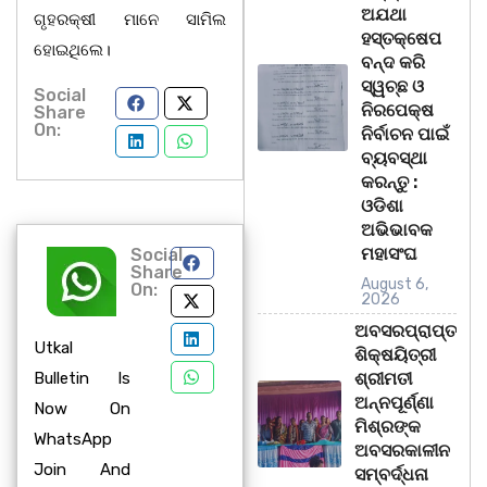
ଅଯଥା
ଗୃହରକ୍ଷୀ ମାନେ ସାମିଲ
ହସ୍ତକ୍ଷେପ
ହୋଇଥିଲେ।
ବନ୍ଦ କରି
ସ୍ୱଚ୍ଛ ଓ
Social
ନିରପେକ୍ଷ
Share
On:
ନିର୍ବାଚନ ପାଇଁ
ବ୍ୟବସ୍ଥା
କରନ୍ତୁ :
ଓଡିଶା
ଅଭିଭାବକ
ମହାସଂଘ
Social
Share
August 6,
On:
2026
ଅବସରପ୍ରାପ୍ତ
Utkal
ଶିକ୍ଷୟିତ୍ରୀ
Bulletin Is
ଶ୍ରୀମତୀ
ଅନ୍ନପୂର୍ଣ୍ଣା
Now On
ମିଶ୍ରଙ୍କ
WhatsApp
ଅବସରକାଳୀନ
Join And
ସମ୍ବର୍ଦ୍ଧନା