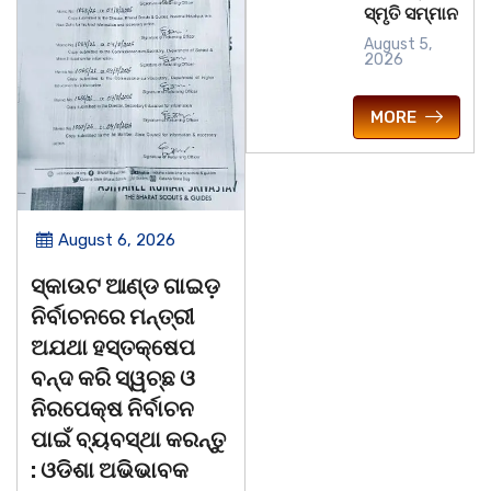
ସ୍ମୃତି ସମ୍ମାନ
August 5,
2026
MORE
ugust 6, 2026
August 6, 2026
ାଉଟ ଆଣ୍ଡ ଗାଇଡ଼
ଅବସରପ୍ରାପ୍ତ
ପୁନ
ବାଚନରେ ମନ୍ତ୍ରୀ
ଶିକ୍ଷୟିତ୍ରୀ ଶ୍ରୀମତୀ
ମୂର
ା ହସ୍ତକ୍ଷେପ
ଅନ୍ନପୂର୍ଣ୍ଣା ମିଶ୍ରଙ୍କ
ଷଡଯ
 କରି ସ୍ୱଚ୍ଛ ଓ
ଅବସରକାଳୀନ
ପ୍
େକ୍ଷ ନିର୍ବାଚନ
ସମ୍ବର୍ଦ୍ଧନା
ଆସନ
 ବ୍ୟବସ୍ଥା କରନ୍ତୁ
ଓଡ
ଭଦ୍ରକ ବ୍ଲକ ଜଗଦଳପୁର
ିଶା ଅଭିଭାବକ
ମହ
ଗ୍ରାମପଞ୍ଚାୟତ ଅନ୍ତର୍ଗତ