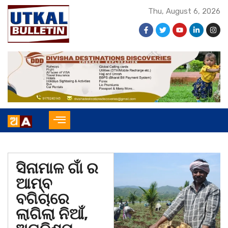
Thu, August 6, 2026
ସିନାମାଳ ଗାଁ ର
ଆମ୍ବ
ବଗିଚାରେ
ଲାଗିଲା ନିଆଁ,