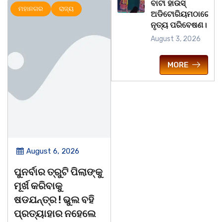
ବାଟା ହାଉସ୍
ମହାନଗର
ରାଜ୍ୟ
ଅପରାଧ
ରାଜ୍ୟ
ଅଡିଟୋରିୟମଠାରେ
ନୃତ୍ୟ ପରିବେଷଣ।
August 3, 2026
MORE
August 6, 2026
August 6, 2026
ପୁନର୍ବାର ତ୍ରୁଟି ପିଲାଙ୍କୁ
ଆତ୍ମହତ୍ୟା କରୁଥିବା
ମୂର୍ଖ କରିବାକୁ
ଯୁବକକୁ ଦେବ ଦୂତ ସାଜି
ଷଡଯନ୍ତ୍ର ! ଭୁଲ ବହି
ଜୀବନ ବଞ୍ଚାଇଲେ ଥାନା
ପ୍ରତ୍ୟାହାର ନହେଲେ
ଅଧିକାରୀ।