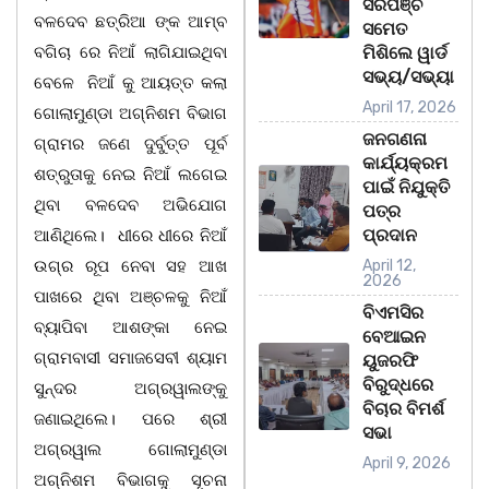
ସରପଞ୍ଚ
ବଳଦେବ ଛତ୍ରିଆ ଙ୍କ ଆମ୍ବ
ସମେତ
ବଗିଚା ରେ ନିଆଁ ଲାଗିଯାଇଥିବା
ମିଶିଲେ ୱାର୍ଡ
ସଭ୍ୟ/ସଭ୍ୟା
ବେଳେ ନିଆଁ କୁ ଆୟତ୍ତ କଲା
April 17, 2026
ଗୋଲାମୁଣ୍ଡା ଅଗ୍ନିଶମ ବିଭାଗ
ଜନଗଣନା
ଗ୍ରାମର ଜଣେ ଦୁର୍ବୁତ୍ତ ପୂର୍ବ
କାର୍ଯ୍ୟକ୍ରମ
ଶତ୍ରୁତାକୁ ନେଇ ନିଆଁ ଲଗେଇ
ପାଇଁ ନିଯୁକ୍ତି
ଥିବା ବଳଦେବ ଅଭିଯୋଗ
ପତ୍ର
ପ୍ରଦାନ
ଆଣିଥିଲେ। ଧୀରେ ଧୀରେ ନିଆଁ
ଉଗ୍ର ରୂପ ନେବା ସହ ଆଖ
April 12,
2026
ପାଖରେ ଥିବା ଅଞ୍ଚଳକୁ ନିଆଁ
ବିଏମସିର
ବ୍ୟାପିବା ଆଶଙ୍କା ନେଇ
ବେଆଇନ
ଗ୍ରାମବାସୀ ସମାଜସେବୀ ଶ୍ୟାମ
ୟୁଜରଫି
ବିରୁଦ୍ଧରେ
ସୁନ୍ଦର ଅଗ୍ରୱାଲଙ୍କୁ
ବିଚାର ବିମର୍ଶ
ଜଣାଇଥିଲେ। ପରେ ଶ୍ରୀ
ସଭା
ଅଗ୍ରୱାଲ ଗୋଲାମୁଣ୍ଡା
April 9, 2026
ଅଗ୍ନିଶମ ବିଭାଗକୁ ସୂଚନା