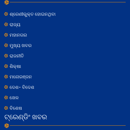
ଶ୍ରେଣୀଭୁକ୍ତ ହୋଇନଥିବା
ରାଜ୍ୟ
ମହାନଗର
ମୁଖ୍ୟ ଖବର
ରାଜନୀତି
ଶିକ୍ଷା
ମନୋରଞ୍ଜନ
ଦେଶ- ବିଦେଶ
ଖେଳ
ବିଶେଷ
ଟ୍ରେଣ୍ଡିଂ ଖବର