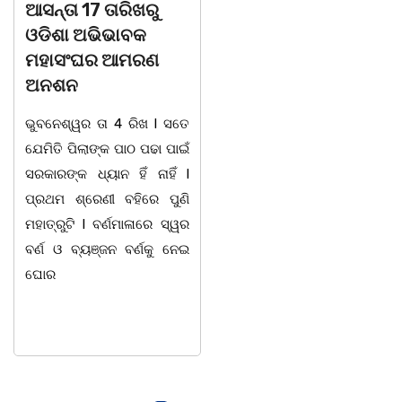
ଆସନ୍ତା 17 ତାରିଖରୁ
ବାଲିଅନ୍ତା, ୦୫/୦୮(ଗୋବର୍ଦ୍ଧନ
ଓଡିଶା ଅଭିଭାବକ
ଦାସ): ବାଲିଅନ୍ତା ସୌମ୍ୟ
ମହାସଂଘର ଆମରଣ
ହତ୍ୟାକାଣ୍ଡ ପରେ ପୁଲିସ
ଅନଶନ
ଅଧିକାରୀ ମାନେ ଏବେ
ଭୁବନେଶ୍ୱର ତା 4 ରିଖ l ସତେ
ଦାୟିତ୍ଵବାନ ହେବାସହ ବିଭିନ୍ନ
ଯେମିତି ପିଲାଙ୍କ ପାଠ ପଢା ପାଇଁ
ଘଟଣାର ତତକ୍ଷଣାତ୍ ଅଭିଯୋଗ
ସରକାରଙ୍କ ଧ୍ୟାନ ହିଁ ନାହିଁ l
ପାଇବା ମାତ୍ରେ ତଦନ୍ତ
ପ୍ରଥମ ଶ୍ରେଣୀ ବହିରେ ପୁଣି
ଆରମ୍ଭ କରୁଛି ପୁଲିସ । ଯାହାର
ମହାତ୍ରୁଟି l ବର୍ଣମାଳାରେ ସ୍ୱର
ଉଦାହରଣ ଦେଖିବାକୁ ମିଳିଛି
ବର୍ଣ ଓ ବ୍ୟଞ୍ଜନ ବର୍ଣକୁ ନେଇ
ଧଉଳି ଥାନାରେ।୦୪.୦୮.୨୦୨୬
ଘୋର