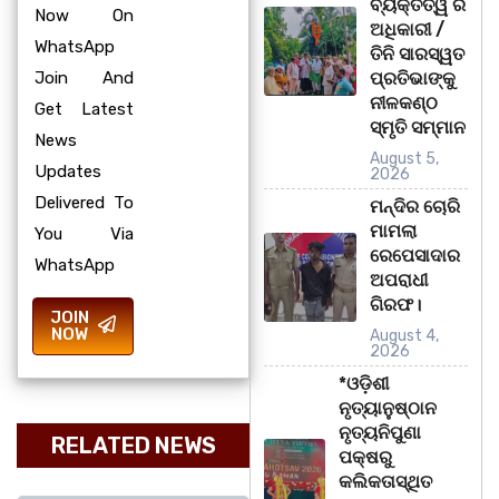
ବ୍ୟକ୍ତିତ୍ୱ ର
Now On
ଅଧିକାରୀ /
WhatsApp
ତିନି ସାରସ୍ୱତ
Join And
ପ୍ରତିଭାଙ୍କୁ
ନୀଳକଣ୍ଠ
Get Latest
ସ୍ମୃତି ସମ୍ମାନ
News
August 5,
Updates
2026
Delivered To
ମନ୍ଦିର ଚୋରି
ମାମଲା
You Via
ରେପେସାଦାର
WhatsApp
ଅପରାଧୀ
ଗିରଫ।
JOIN
NOW
August 4,
2026
*ଓଡ଼ିଶୀ
ନୃତ୍ୟାନୁଷ୍ଠାନ
ନୃତ୍ୟନିପୁଣା
RELATED NEWS
ପକ୍ଷରୁ
କଲିକତାସ୍ଥିତ