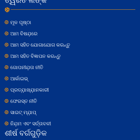
ତ୍ୱରିତ ଲିଙ୍କ
ମୂଳ ପୃଷ୍ଠା
ଆମ ବିଷଯ଼ରେ
ଆମ ସହିତ ଯୋଗାଯୋଗ କରନ୍ତୁ
ଆମ ସହିତ ବିଜ୍ଞାପନ କରନ୍ତୁ
ଗୋପନୀଯ଼ତା ନୀତି
ଆର୍କାଇଭ୍
ପ୍ରତ୍ଯ଼ାଖ୍ଯ଼ାନକାରୀ
ଫେରସ୍ତ ନୀତି
ସାଇଟ୍ ମ୍ଯ଼ାପ୍
ନିଯ଼ମ ଏବଂ ସର୍ତ୍ତାବଳୀ
ଶୀର୍ଷ ବର୍ଗଗୁଡ଼ିକ