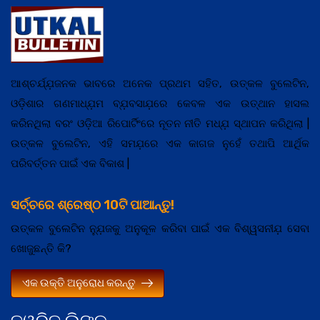
ଆଶ୍ଚର୍ଯ୍ଯ଼ଜନକ ଭାବରେ ଅନେକ ପ୍ରଥମ ସହିତ, ଉତ୍କଳ ବୁଲେଟିନ,
ଓଡ଼ିଶାର ଗଣମାଧ୍ଯ଼ମ ବ୍ଯ଼ବସାଯ଼ରେ କେବଳ ଏକ ଉତ୍ଥାନ ହାସଲ
କରିନଥିଲା ବରଂ ଓଡ଼ିଆ ରିପୋର୍ଟିଂରେ ନୂତନ ନୀତି ମଧ୍ଯ଼ ସ୍ଥାପନ କରିଥିଲା |
ଉତ୍କଳ ବୁଲେଟିନ, ଏହି ସମଯ଼ରେ ଏକ କାଗଜ ନୁହେଁ ତଥାପି ଆର୍ଥିକ
ପରିବର୍ତ୍ତନ ପାଇଁ ଏକ ବିକାଶ |
ସର୍ଚ୍ଚରେ ଶ୍ରେଷ୍ଠ 10ଟି ପାଆନ୍ତୁ!
ଉତ୍କଳ ବୁଲେଟିନ ନ୍ଯ଼ୁଜକୁ ଅନୁକୂଳ କରିବା ପାଇଁ ଏକ ବିଶ୍ୱସନୀଯ଼ ସେବା
ଖୋଜୁଛନ୍ତି କି?
ଏକ ଉକ୍ତି ଅନୁରୋଧ କରନ୍ତୁ