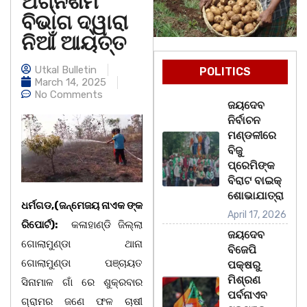
ଅଗ୍ନିଶମ
ବିଭାଗ ଦ୍ୱାରା
ନିଆଁ ଆୟତ୍ତ
Utkal Bulletin
POLITICS
March 14, 2025
No Comments
ଜୟଦେବ
ନିର୍ବାଚନ
ମଣ୍ଡଳୀରେ
ବିଜୁ
ପ୍ରେମିଙ୍କ
ବିରାଟ ବାଇକ୍
ଶୋଭାଯାତ୍ରା
ଧର୍ମଗଡ,(ଜନ୍ମେଜୟ ନାଏକ ଙ୍କ
April 17, 2026
ରିପୋର୍ଟ):
କଳାହାଣ୍ଡି ଜିଲ୍ଲା
ଜୟଦେବ
ଗୋଲାମୁଣ୍ଡା ଥାନା
ବିଜେପି
ଗୋଲାମୁଣ୍ଡା ପଞ୍ଚାୟତ
ପକ୍ଷରୁ
ମିଶ୍ରଣ
ସିନାମାଳ ଗାଁ ରେ ଶୁକ୍ରବାର
ପର୍ବନାଏବ
ଗ୍ରାମର ଜଣେ ଫଳ ଚାଷୀ