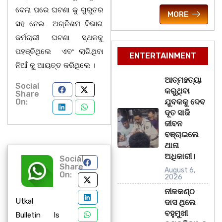
ଦେଲା ପରେ ଘଟଣା କୁ ଗୁରୁତର
MORE
ସହ ନେଇ ଅଗ୍ନିଶମ ବିଭାଗ
କର୍ମଚାରୀ ଘଟଣା ସ୍ଥଳକୁ
ପହଞ୍ଚିଥିଲେ ଏବଂ ଲାଗିଥିବା
ENTERTAINMENT
ନିଆଁ କୁ ଆୟତ୍ତ କରିଥିଲେ ।
ଆତ୍ମହତ୍ୟା
Social
କରୁଥିବା
Share
On:
ଯୁବକକୁ ଦେବ
ଦୂତ ସାଜି
ଜୀବନ
ବଞ୍ଚାଇଲେ
ଥାନା
ଅଧିକାରୀ।
Social
Share
August 6,
On:
2026
ନୀଳକଣ୍ଠ
Utkal
ଦାସ ଥିଲେ
ବହୁମୁଖୀ
Bulletin Is