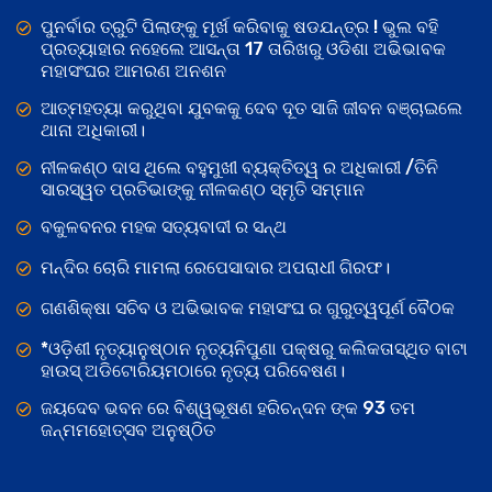
ପୁନର୍ବାର ତ୍ରୁଟି ପିଲାଙ୍କୁ ମୂର୍ଖ କରିବାକୁ ଷଡଯନ୍ତ୍ର ! ଭୁଲ ବହି
ପ୍ରତ୍ୟାହାର ନହେଲେ ଆସନ୍ତା 17 ତାରିଖରୁ ଓଡିଶା ଅଭିଭାବକ
ମହାସଂଘର ଆମରଣ ଅନଶନ
ଆତ୍ମହତ୍ୟା କରୁଥିବା ଯୁବକକୁ ଦେବ ଦୂତ ସାଜି ଜୀବନ ବଞ୍ଚାଇଲେ
ଥାନା ଅଧିକାରୀ।
ନୀଳକଣ୍ଠ ଦାସ ଥିଲେ ବହୁମୁଖୀ ବ୍ୟକ୍ତିତ୍ୱ ର ଅଧିକାରୀ /ତିନି
ସାରସ୍ୱତ ପ୍ରତିଭାଙ୍କୁ ନୀଳକଣ୍ଠ ସ୍ମୃତି ସମ୍ମାନ
ବକୁଳବନର ମହକ ସତ୍ୟବାଦୀ ର ସନ୍ଥ
ମନ୍ଦିର ଚୋରି ମାମଲା ରେପେସାଦାର ଅପରାଧୀ ଗିରଫ।
ଗଣଶିକ୍ଷା ସଚିବ ଓ ଅଭିଭାବକ ମହାସଂଘ ର ଗୁରୁତ୍ୱପୂର୍ଣ ବୈଠକ
*ଓଡ଼ିଶୀ ନୃତ୍ୟାନୁଷ୍ଠାନ ନୃତ୍ୟନିପୁଣା ପକ୍ଷରୁ କଲିକତାସ୍ଥିତ ବାଟା
ହାଉସ୍ ଅଡିଟୋରିୟମଠାରେ ନୃତ୍ୟ ପରିବେଷଣ।
ଜୟଦେବ ଭବନ ରେ ବିଶ୍ୱଭୂଷଣ ହରିଚନ୍ଦନ ଙ୍କ 93 ତମ
ଜନ୍ମମହୋତ୍ସବ ଅନୁଷ୍ଠିତ