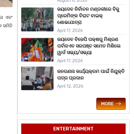
August 6, 2026
ଜୟଦେବ ନିର୍ବାଚନ ମଣ୍ଡଳୀରେ ବିଜୁ
ପ୍ରେମିଙ୍କ ବିରାଟ ବାଇକ୍
ତା ଏବଂ
ଶୋଭାଯାତ୍ରା
୨ ସମିତି
April 17, 2026
ଜୟଦେବ ବିଜେପି ପକ୍ଷରୁ ମିଶ୍ରଣ
ପର୍ବନାଏବ ସରପଞ୍ଚ ସମେତ ମିଶିଲେ
ୱାର୍ଡ ସଭ୍ୟ/ସଭ୍ୟା
April 17, 2026
ଜନଗଣନା କାର୍ଯ୍ୟକ୍ରମ ପାଇଁ ନିଯୁକ୍ତି
ପତ୍ର ପ୍ରଦାନ
April 12, 2026
MORE
ENTERTAINMENT