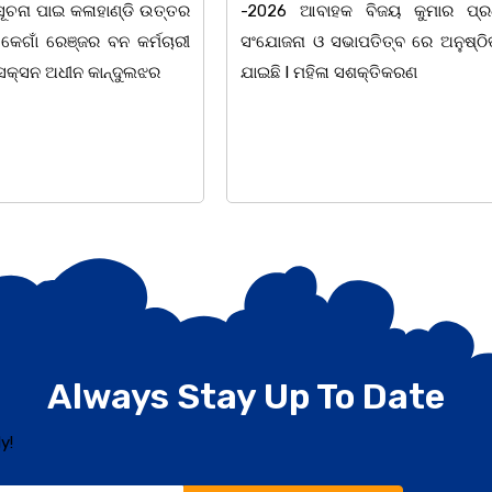
 ବିଜୟ କୁମାର ପ୍ରଧାନଙ୍କ
ନାଟକ "ଖାଣ୍ଟି ସୁନା" ଗୈ।ରୀ ସାଂସ
ାପତିତ୍ବ ରେ ଅନୁଷ୍ଠିତ ହୋଇ
ପ୍ରତିଷ୍ଠାନ, ଖୋର୍ଦ୍ଧା ଆନୁକୁଲ୍ୟରେ 
ସଶକ୍ତିକରଣ
ହୋଇଯାଇଛି। ଡ଼ଃ ପ୍ରଦୀପ ଭୈମିକ ଙ୍କ
Always Stay Up To Date
y!