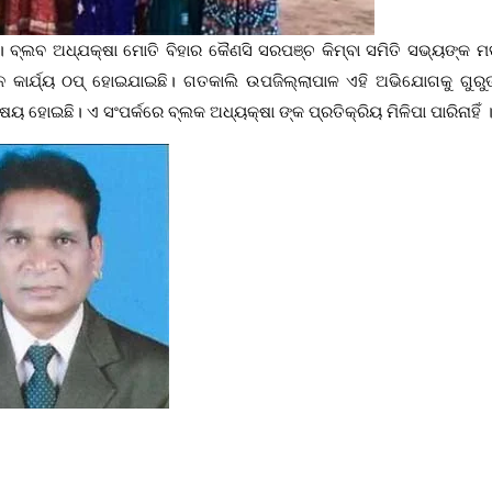
 ବ୍ଲବ ଅଧ୍ଯକ୍ଷା ମୋତି ବିହାର କୈଣସି ସରପଞ୍ଚ କିମ୍ବା ସମିତି ସଭ୍ୟଙ୍କ ମ
ନ କାର୍ଯ୍ୟ ଠପ୍ ହୋଇଯାଇଛି। ଗତକାଲି ଉପଜିଲ୍ଲାପାଳ ଏହି ଅଭିଯୋଗକୁ ଗୁର
ିଷୟ ହୋଇଛି। ଏ ସଂପର୍କରେ ବ୍ଲକ ଅଧ୍ୟକ୍ଷା ଙ୍କ ପ୍ରତିକ୍ରିୟ ମିଳିପା ପାରିନାହିଁ 