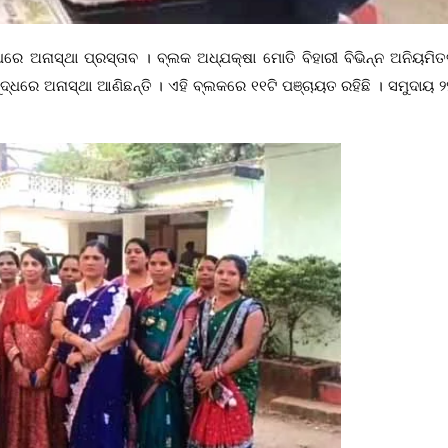
ଧରେ ଅନାସ୍ଥା ପ୍ରସ୍ତାବ । ବ୍ଲକ ଅଧ୍ଯକ୍ଷା ମୋତି ବିହାରୀ ବିଭିନ୍ନ ଅନିୟମିତ
ୁଦ୍ଧରେ ଅନାସ୍ଥା ଆଣିଛନ୍ତି । ଏହି ବ୍ଲକରେ ୧୧ଟି ପଞ୍ଚାୟତ ରହିଛି । ସମୁଦାୟ ୨