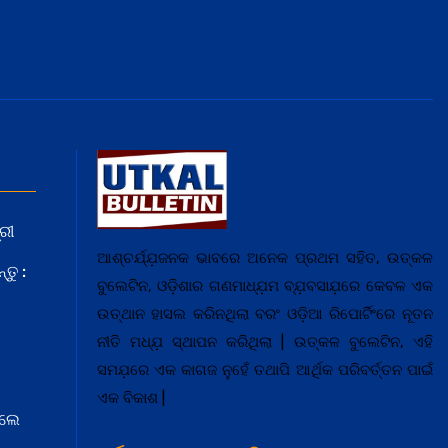
ରୀ
ଆଶ୍ଚର୍ଯ୍ଯ଼ଜନକ ଭାବରେ ଅନେକ ପ୍ରଥମ ସହିତ, ଉତ୍କଳ
ତୁ :
ବୁଲେଟିନ, ଓଡ଼ିଶାର ଗଣମାଧ୍ଯ଼ମ ବ୍ଯ଼ବସାଯ଼ରେ କେବଳ ଏକ
ଉତ୍ଥାନ ହାସଲ କରିନଥିଲା ବରଂ ଓଡ଼ିଆ ରିପୋର୍ଟିଂରେ ନୂତନ
ନୀତି ମଧ୍ଯ଼ ସ୍ଥାପନ କରିଥିଲା | ଉତ୍କଳ ବୁଲେଟିନ, ଏହି
ସମଯ଼ରେ ଏକ କାଗଜ ନୁହେଁ ତଥାପି ଆର୍ଥିକ ପରିବର୍ତ୍ତନ ପାଇଁ
ଏକ ବିକାଶ |
େଲେ