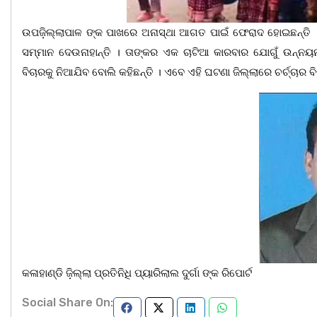
ଉପଜ଼ିଲ୍ଲାପାଳ ଙ୍କ ପାଖରେ ଅନାସ୍ଥା ଆଗତ ପାଇଁ ଫେରାଦ ହୋଇଛନ୍ତି ।
ସମ୍ମାନ ଦେଉନାହାନ୍ତି । ତାଙ୍କର ଏକ ଚାଟିଆ କାରବାର ଯୋଗୁଁ ଉନ୍ନୟ
ବିଚାରକୁ ନିଆଯିବ ବୋଲି କହିଛନ୍ତି । ଏବେ ଏହି ଘଟଣା ଜିଲ୍ଲାରେ ଚର୍ଚ୍ଚାର ବ
କଳାହାଣ୍ଡି ଜ଼ିଲ୍ଲା ପ୍ରତିନିଧି ପ୍ୟାରିଲାଲ ଦୁର୍ଗା ଙ୍କ ରିପୋର୍ଟ
Social Share On: