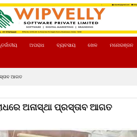
୍ତର୍ଜାତୀୟ
ଅପରାଧ
ବ୍ୟବସାୟ
ଖେଳ
ମନୋରଞ୍ଜନ
ରସ୍ତାବ ଆଗତ
ଧରେ ଅନାସ୍ଥା ପ୍ରସ୍ତାବ ଆଗତ