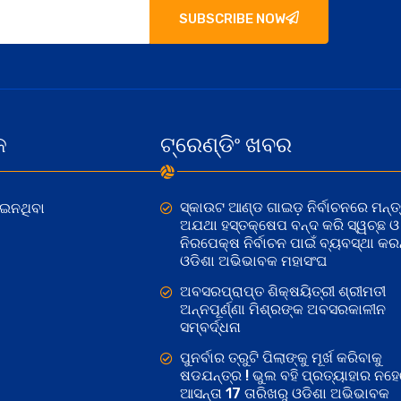
SUBSCRIBE NOW
କ
ଟ୍ରେଣ୍ଡିଂ ଖବର
ସ୍କାଉଟ ଆଣ୍ଡ ଗାଇଡ଼ ନିର୍ବାଚନରେ ମନ୍ତ୍
ୋଇନଥିବା
ଅଯଥା ହସ୍ତକ୍ଷେପ ବନ୍ଦ କରି ସ୍ୱଚ୍ଛ ଓ
ନିରପେକ୍ଷ ନିର୍ବାଚନ ପାଇଁ ବ୍ୟବସ୍ଥା କରନ୍
ଓଡିଶା ଅଭିଭାବକ ମହାସଂଘ
ଅବସରପ୍ରାପ୍ତ ଶିକ୍ଷୟିତ୍ରୀ ଶ୍ରୀମତୀ
ଅନ୍ନପୂର୍ଣ୍ଣା ମିଶ୍ରଙ୍କ ଅବସରକାଳୀନ
ସମ୍ବର୍ଦ୍ଧନା
ପୁନର୍ବାର ତ୍ରୁଟି ପିଲାଙ୍କୁ ମୂର୍ଖ କରିବାକୁ
ଷଡଯନ୍ତ୍ର ! ଭୁଲ ବହି ପ୍ରତ୍ୟାହାର ନହ
ଆସନ୍ତା 17 ତାରିଖରୁ ଓଡିଶା ଅଭିଭାବକ