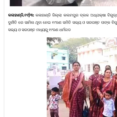
କଳାହାଣ୍ଡି,୧୧|୩:
କଳାହାଣ୍ଡି ଜିଲ୍ଲା କଲମପୁର ବ୍ଲକ ଅଧ୍ଯକ୍ଷା ବିରୁଦ୍
ଦୁର୍ନୀତି ରେ ସାମିଲ ଥୂବା ନେଇ ୧୯ଜଣ ସମିତି ସଭ୍ୟ ଓ ସରପଞ୍ଚ ତାଙ୍କ ବିର
ସଭ୍ୟ ଓ ସରପଞ୍ଚ ମଧ୍ୟରୁ ୧୯ଜଣ ଧର୍ମଗଡ