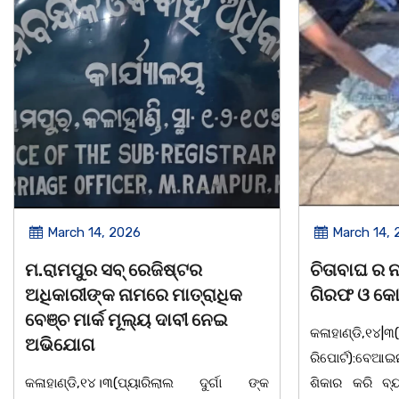
March 14, 2026
March 8, 
ଚିତାବାଘ ର ନଖ ଜବତ ତିନି ଯୁବକ
ସଶକ୍ତ ଓଡିଶା
ଗିରଫ ଓ କୋର୍ଟ ଚାଲାଣ
ଦିବସ ଅନୁଷ୍ଠ
କଳାହାଣ୍ଡି,୧୪|୩(ପ୍ୟାରିଲାଲ ଦୁର୍ଗା ଙ୍କ
ଭୁବନେଶ୍ୱର, 08
ରିପୋର୍ଟ):ବେଆଇନ ଭାବେ ବନ୍ୟଜନ୍ତୁ ଙ୍କ ର
"ସଶକ୍ତ ଓଡିଶା
ଶିକାର କରି ବ୍ୟବସାୟ ଚାଲୁଥିବା ସମ୍ପର୍କରେ
ସ୍ଥିତ କାର୍ଯ୍ୟା