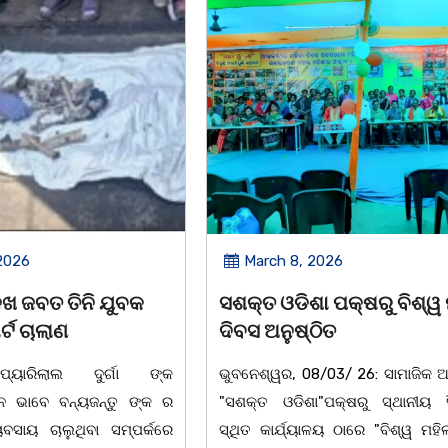
2026
March 8, 2026
 ପକ୍ଷରୁ ବିଶ୍ୱ ମହିଳା
ଆନ୍ତର୍ଜାତୀୟ ମହିଳା ଦିବସ
ିତ
ଉପଲକ୍ଷେ ନାଟକ ‘ଖାଣ୍ଟି ସୁନା
/03/ 26: ସାମାଜିକ ଅନୁଷ୍ଠାନ
ଚିଲିକା: ଆନ୍ତର୍ଜାତୀୟ ମହିଳା ଦିବ
"ପକ୍ଷରୁ ସ୍ଥାନୀୟ ସିଆରପି
ଅବସରରେ ବାଲୁଗାଁସ୍ଥିତ ମା' ଭଗବ
ଳୟ ଠାରେ "ବିଶ୍ୱ ମହିଳା ଦିବସ
ନିକେତନ ର ଓଡ଼ିଆ ଅସ୍ମିତା ଉପରେ 