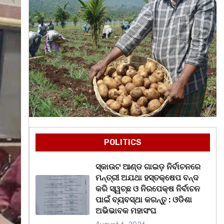
POLITICS
ସ୍କାଉଟ ଆଣ୍ଡ ଗାଇଡ଼ ନିର୍ବାଚନରେ
ମନ୍ତ୍ରୀ ଅଯଥା ହସ୍ତକ୍ଷେପ ବନ୍ଦ
କରି ସ୍ୱଚ୍ଛ ଓ ନିରପେକ୍ଷ ନିର୍ବାଚନ
ପାଇଁ ବ୍ୟବସ୍ଥା କରନ୍ତୁ : ଓଡିଶା
ଅଭିଭାବକ ମହାସଂଘ