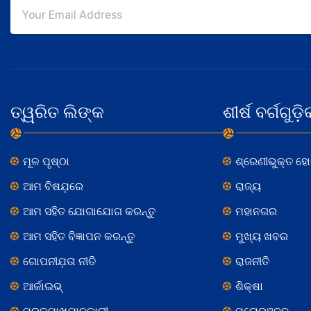
ତ୍ୱରିତ ଲିଙ୍କ
ଶୀର୍ଷ ବର୍ଗଗୁଡ଼ି
ମୂଳ ପୃଷ୍ଠା
ଶ୍ରେଣୀଭୁକ୍ତ ହ
ଆମ ବିଷଯ଼ରେ
ରାଜ୍ୟ
ଆମ ସହିତ ଯୋଗାଯୋଗ କରନ୍ତୁ
ମହାନଗର
ଆମ ସହିତ ବିଜ୍ଞାପନ କରନ୍ତୁ
ମୁଖ୍ୟ ଖବର
ଗୋପନୀଯ଼ତା ନୀତି
ରାଜନୀତି
ଆର୍କାଇଭ୍
ଶିକ୍ଷା