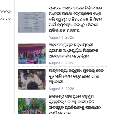
ସ୍କାଉଟ ଆଣ୍ଡ ଗାଇଡ଼ ନିର୍ବାଚନରେ
ତାମତକୁ
ମନ୍ତ୍ରୀ ଅଯଥା ହସ୍ତକ୍ଷେପ ବନ୍ଦ
ୁତର ସହ
କରି ସ୍ୱଚ୍ଛ ଓ ନିରପେକ୍ଷ ନିର୍ବାଚନ
ପାଇଁ ବ୍ୟବସ୍ଥା କରନ୍ତୁ : ଓଡିଶା
।
ଅଭିଭାବକ ମହାସଂଘ
August 6, 2026
ଅବସରପ୍ରାପ୍ତ ଶିକ୍ଷୟିତ୍ରୀ
ଶ୍ରୀମତୀ ଅନ୍ନପୂର୍ଣ୍ଣା ମିଶ୍ରଙ୍କ
ଅବସରକାଳୀନ ସମ୍ବର୍ଦ୍ଧନା
August 6, 2026
ଆତ୍ମହତ୍ୟା କରୁଥିବା ଯୁବକକୁ ଦେବ
ଦୂତ ସାଜି ଜୀବନ ବଞ୍ଚାଇଲେ ଥାନା
ଅଧିକାରୀ।
August 6, 2026
ନୀଳକଣ୍ଠ ଦାସ ଥିଲେ ବହୁମୁଖୀ
ବ୍ୟକ୍ତିତ୍ୱ ର ଅଧିକାରୀ /ତିନି
ସାରସ୍ୱତ ପ୍ରତିଭାଙ୍କୁ ନୀଳକଣ୍ଠ
ସ୍ମୃତି ସମ୍ମାନ