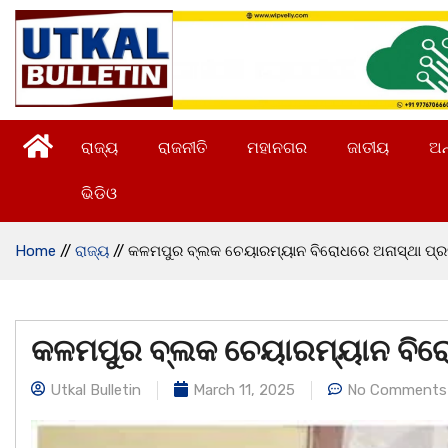
ରାଜ୍ୟ
ରାଜନୀତି
ମହାନଗର
ଜାତୀୟ
ଅନ
ଭିଡିଓ
Home
//
ରାଜ୍ୟ
//
କଳମପୁର ବ୍ଲକ ଚେୟାରମ୍ୟାନ ବିରୋଧରେ ଅନାସ୍ଥା ପ୍
କଳମପୁର ବ୍ଲକ ଚେୟାରମ୍ୟାନ ବିରୋ
Utkal Bulletin
March 11, 2025
No Comments