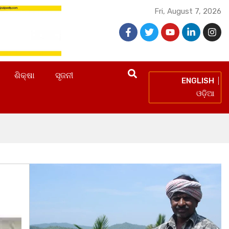
Fri, August 7, 2026
ଶିକ୍ଷା
ସୃଜନୀ
ENGLISH
ଓଡ଼ିଆ