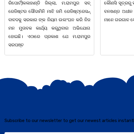
କୌଣସି ସୂତ୍ରରୁ ସୂଚନା ପାଇ କଳାହାଣ୍ଡି ଉତ୍ତର
-2026 ଆବାହକ
ବନଖଣ୍ଡ ଅଧୀନ କେଗାଁ ରେଞ୍ଜର ବନ କର୍ମଚାରୀ
ସଂଯୋଜନା ଓ ସଭ
ମାନେ ଗରଗାବ ସେକ୍ସନ ଅଧୀନ କାନ୍ଦୁଲଝର
ଯାଇଛି l ମହିଳା 
Subscribe to our newsletter to get our newest articles instantl