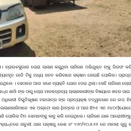
ା। ବ୍ରାଉନସୁଗାର ଚୋରା ଚାଲାଣ କରୁଥିବା ଚାରିଜଣ ଅଭିଯୁକ୍ତ ଙ୍କୁ ଗିରଫ କର
୍ୟବହୃତ ଗାଡି ଟିକୁ ମଧ୍ୟ ଜବତ କରିବାରେ ସକ୍ଷମ ହୋଇଛି ପୋଲିସ। ପ୍ରାପ୍ତ
ା ଯାଇଥିଲେ । ସେଠାରେ ଆଉ ଜଣେ ବ୍ୟକ୍ତି ଯୋଗ ଦେଇ ଥିଲା। ସେହି ଚାରିଜଣ ଚୋରା
ାନନ୍ଦ ଶର୍ମା ଙ୍କ ଠାରୁ ଚୋରା ମାଦକଦ୍ରବ୍ୟ ଚାଲାଣକାରୀଙ୍କ ବିଷୟରେ ଖବର ପାଇ 
ତ ଅଧିକାରୀ ବିଭୁତିଭୂଷଣ ମହାପାତ୍ର ଙ୍କ ପ୍ରତ୍ୟକ୍ଷ ତତ୍ୱାବଧାନ ରେ ଉପ ନି
ୋରା ଚାଲାଣକାରିମାନେ ଏକ ଅଲ୍ଟୋ କାର (ନମ୍ବର ଓ ଆର 0୨ଏ ଏନ ୬୪୦୯)ଯୋ
ଣି ପୋଲିସ ଟିମ ସେମାନଙ୍କୁ କାବୁ କରି ନେଇଥିଲେ। ଚାରିଜଣ ଯାକ ଆରୋହୀଙ୍କ
୍ରାନ୍ତରେ ନାଚୁଣୀ ଥାନା ପକ୍ଷରୁ କେଶ ନଂ ୧୬୯/୧୦.୫.୨୬ ରେ ମାମଲା ରୁଜୁ 