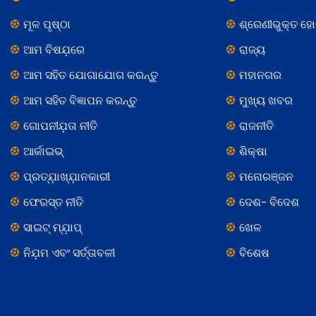
ମୂଳ ପୃଷ୍ଠା
ଶ୍ରେଣୀଭୁକ୍ତ ହ
ଆମ ବିଷଯ଼ରେ
ରାଜ୍ୟ
ଆମ ସହିତ ଯୋଗାଯୋଗ କରନ୍ତୁ
ମହାନଗର
ଆମ ସହିତ ବିଜ୍ଞାପନ କରନ୍ତୁ
ମୁଖ୍ୟ ଖବର
ଗୋପନୀଯ଼ତା ନୀତି
ରାଜନୀତି
ଆର୍କାଇଭ୍
ଶିକ୍ଷା
ପ୍ରତ୍ଯ଼ାଖ୍ଯ଼ାନକାରୀ
ମନୋରଞ୍ଜନ
ଫେରସ୍ତ ନୀତି
ଦେଶ- ବିଦେଶ
ସାଇଟ୍ ମ୍ଯ଼ାପ୍
ଖେଳ
ନିଯ଼ମ ଏବଂ ସର୍ତ୍ତାବଳୀ
ବିଶେଷ