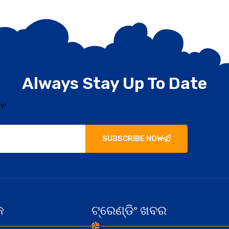
Always Stay Up To Date
y!
SUBSCRIBE NOW
କ
ଟ୍ରେଣ୍ଡିଂ ଖବର