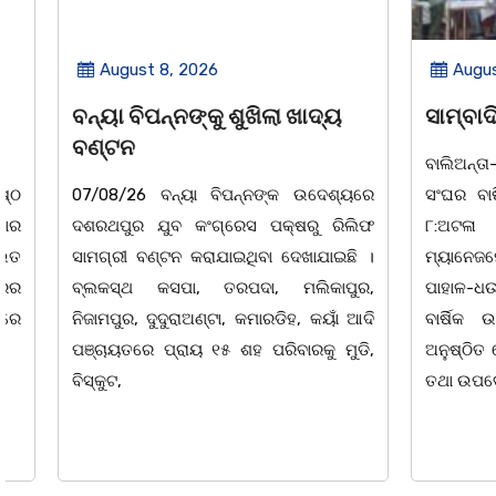
August 8, 2026
August 8,
ବନ୍ୟା ବିପନ୍ନଙ୍କୁ ଶୁଖିଲା ଖାଦ୍ୟ
ସାମ୍ବାଦିକ
ବଣ୍ଟନ
ବାଲିଅନ୍ତା-ପାହା
07/08/26 ବନ୍ୟା ବିପନ୍ନଙ୍କ ଉଦେଶ୍ୟରେ
ସଂଘର ବାର୍ଷିକ ଉ
ଦଶରଥପୁର ଯୁବ କଂଗ୍ରେସ ପକ୍ଷରୁ ରିଲିଫ
୮:ଅଟଳା ସ୍
ସାମଗ୍ରୀ ବଣ୍ଟନ କରାଯାଇଥିବା ଦେଖାଯାଇଛି ।
ମ୍ୟାନେଜମେଣ୍ଟ
ବ୍ଲକସ୍ଥ କସପା, ତରପଦା, ମଲିକାପୁର,
ପାହାଳ-ଧଉଳି କ
ନିଜାମପୁର, ଦୁଦୁରାଅଣ୍ଟା, କମାରଡିହ, କୟାଁ ଆଦି
ବାର୍ଷିକ ଉତ୍
ପଞ୍ଚାୟତରେ ପ୍ରାୟ ୧୫ ଶହ ପରିବାରକୁ ମୁଡି,
ଅନୁଷ୍ଠିତ ହୋଇଯ
ବିସ୍କୁଟ,
ତଥା ଉପଦେଷ୍ଟା