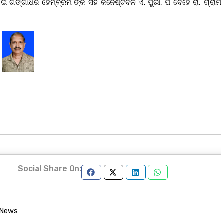
ଆଇ ଗଙ୍ଗାଧର ହେମ୍ବ୍ରମ ଙ୍କ ସହ କନେଷ୍ଟବଳ ଏ. ପୁରୀ, ପି ବେହେ ରା, ଗ୍ରାମ
Social Share On:
 News