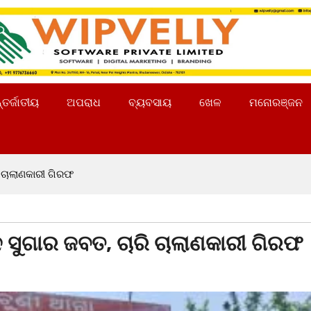
୍ତର୍ଜାତୀୟ
ଅପରାଧ
ବ୍ୟବସାୟ
ଖେଳ
ମନୋରଞ୍ଜନ
ି ଚାଲାଣକାରୀ ଗିରଫ
ଉନ ସୁଗାର ଜବତ, ଚାରି ଚାଲାଣକାରୀ ଗିରଫ