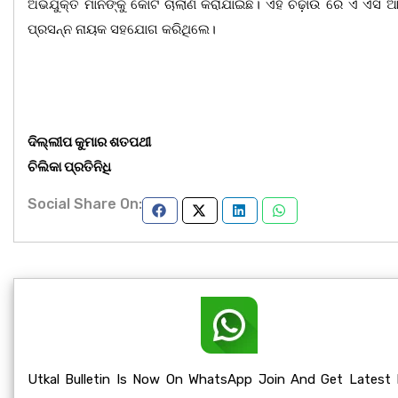
ଅଭିଯୁକ୍ତ ମାନଙ୍କୁ କୋର୍ଟ ଚାଲାଣ କରାଯାଇଛି। ଏହି ଚଢ଼ାଉ ରେ ଏ ଏସ 
ପ୍ରସନ୍ନ ନାୟକ ସହଯୋଗ କରିଥିଲେ।
ଦିଲ୍ଲୀପ କୁମାର ଶତପଥୀ
ଚିଲିକା ପ୍ରତିନିଧି
Social Share On:
Utkal Bulletin Is Now On WhatsApp Join And Get Latest