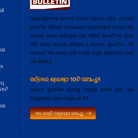
ରୀ
ଆଶ୍ଚର୍ଯ୍ଯ଼ଜନକ ଭାବରେ ଅନେକ ପ୍ରଥମ ସହିତ, ଉତ୍କଳ
ବୁଲେଟିନ, ଓଡ଼ିଶାର ଗଣମାଧ୍ଯ଼ମ ବ୍ଯ଼ବସାଯ଼ରେ କେବଳ ଏକ
ଉତ୍ଥାନ ହାସଲ କରିନଥିଲା ବରଂ ଓଡ଼ିଆ ରିପୋର୍ଟିଂରେ ନୂତନ
ନୀତି ମଧ୍ଯ଼ ସ୍ଥାପନ କରିଥିଲା | ଉତ୍କଳ ବୁଲେଟିନ, ଏହି
ରେ
ସମଯ଼ରେ ଏକ କାଗଜ ନୁହେଁ ତଥାପି ଆର୍ଥିକ ପରିବର୍ତ୍ତନ ପାଇଁ
ଏକ ବିକାଶ |
ଠା
ସର୍ଚ୍ଚରେ ଶ୍ରେଷ୍ଠ 10ଟି ପାଆନ୍ତୁ!
ପ୍
ାର୍ଟ
ଉତ୍କଳ ବୁଲେଟିନ ନ୍ଯ଼ୁଜକୁ ଅନୁକୂଳ କରିବା ପାଇଁ ଏକ
ବିଶ୍ୱସନୀଯ଼ ସେବା ଖୋଜୁଛନ୍ତି କି?
କରଣ
ଏକ ଉକ୍ତି ଅନୁରୋଧ କରନ୍ତୁ
ା