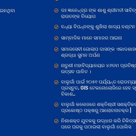
ଡଃ ଜ୍ଞାନେନ୍ଦ୍ର ଙ୍କ ଶାଶୁ ଶ୍ରୀମତୀ ସାବିତ୍
ୋଇନଥିବା
ରାଉତଙ୍କ ବିୟୋଗ
ବନ୍ୟା ବିପନ୍ନଙ୍କୁ ଶୁଖିଲା ଖାଦ୍ୟ ବଣ୍ଟନ
ସାମ୍ବାଦିକ ମାନେ ସମାଜର ଆଇନା
ସମାଜସେବୀ ଗୋଲାପ ଦାସଙ୍କ ଏକାଦଶାହ
ଶ୍ରଦ୍ଧା ସୁମନ ଅର୍ପଣ
ନାଚୁଣୀ ମହାବିଦ୍ୟାଳୟର ୪୬ତମ ପ୍ରତିଷ୍
ଉତ୍ସବ ପାଳିତ ।
ବାଲୁଗାଁ ପାଇଁ ୨୦୫୧ ପର୍ଯ୍ୟନ୍ତ ରୋଡମ୍ୟା
ପ୍ରସ୍ତୁତ, GIS ଟେକନୋଲୋଜିରେ ହେବ ସ୍ମ
ବିକାଶ..
ବାଲୁଗାଁ କଲେଜରେ ଶକ୍ତିଶ୍ରୀ ସଶକ୍ତି
ପ୍ରକୋଷ୍ଠ ପକ୍ଷରୁ ଆଲୋଚନାଚକ୍ର |
ନିଶାଶକ୍ତ ଯୁବକକୁ ଉଦ୍ଧାର କରି ଚିକିତ୍ସ
ପରେ ଘରକୁ ପଠାଇଲା ବାଲୁଗାଁ ପୋଲିସ