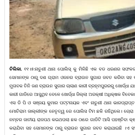
ଚିଲିକା
, ୧୧।୫:ନାଚୁଣୀ ଥାନା ପୋଲିସ୍ କୁ ମିଳିଛି ଏକ ବଡ ଧରଣର ସଫଳତ
ସେମାନଙ୍କ ଠାରୁ ଦଶ ଗ୍ରାମ ଓଜନର ବ୍ରାଉନ ସୁଗାର ଜବତ କରିବା ସହ ଵ
ମୁତାବକ ତିନି ଜଣ ବ୍ରାଉନ ସୁଗାର ଚାଲାଣ କାରୀ ବ୍ରହ୍ମପୁରରରୁ ଖୋର୍ଦ୍ଧ
କାରୀ ଗାଡିରେ ଆସୁଥିବ ବେଳେ ଖୋର୍ଦ୍ଧା ଜିଲ୍ଲା ଅରକ୍ଷୀ ଅଧିକ୍ଷକ ବିବେକ
ଏସ ଡି ପି ଓ ସଞ୍ଜୟ କୁମାର ପଟ୍ଟନାୟକ ଏବଂ ନାଚୁଣୀ ଥାନା ଭାରପ୍ରାପ୍
ମୋଚିରାମ ଜାଲ୍ଲୀଙ୍କ ନେତୃତ୍ୱ ରେ ପୋଲିସ ଟିମ ଛକି ରହିଥିଲେ। ଚ
ନମ୍ବର ଜାତୀୟ ରାଜପଥ କଇଥପଲା ଛକ ଠାରେ ଗାଡିଟି ଆସି ପହଞ୍ଚିବା କ୍ଷ
କରାଯିବା ସହ ସେମାନଙ୍କ ଠାରୁ ବ୍ରାଉନ ସୁଗାର ଜବତ କରାଯାଇଛି ।ଏ ସଂକ