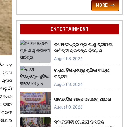
MORE
ENTERTAINMENT
ଡଃ ଜ୍ଞାନେନ୍ଦ୍ର ଙ୍କ ଶାଶୁ ଶ୍ରୀମତୀ
ସାବିତ୍ରୀ ରାଉତଙ୍କ ବିୟୋଗ
August 8, 2026
ିବା ସହ
ବନ୍ୟା ବିପନ୍ନଙ୍କୁ ଶୁଖିଲା ଖାଦ୍ୟ
 ସୂଚନା
ବଣ୍ଟନ
 ଚାଲାଣ
August 8, 2026
ବାଲୁଗାଁ
ରୀକ୍ଷକ
ସାମ୍ବାଦିକ ମାନେ ସମାଜର ଆଇନା
ଗେ ଷୋଳ
August 8, 2026
ୁ ଗିରଫ
କରାଯାଇ
ସମାଜସେବୀ ଗୋଲାପ ଦାସଙ୍କ