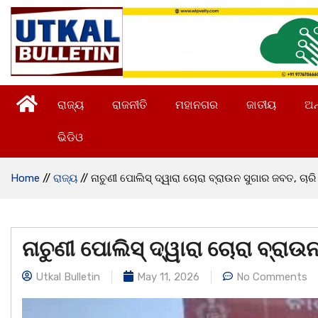
ରାଜ୍ୟ
ରାଜନୀତି
ମହାନଗର
ଜାତୀୟ
ଅନ
ଭିଡିଓ
Home
//
ରାଜ୍ୟ
//
ନାଚୁଣୀ ପୋଲିସ୍ ଦ୍ୱାରା ଚୋରା ବ୍ରାଉନ ସୁଗାର ଜବତ, ଚାର
ନାଚୁଣୀ ପୋଲିସ୍ ଦ୍ୱାରା ଚୋରା ବ୍ରା
Utkal Bulletin
May 11, 2026
No Comments