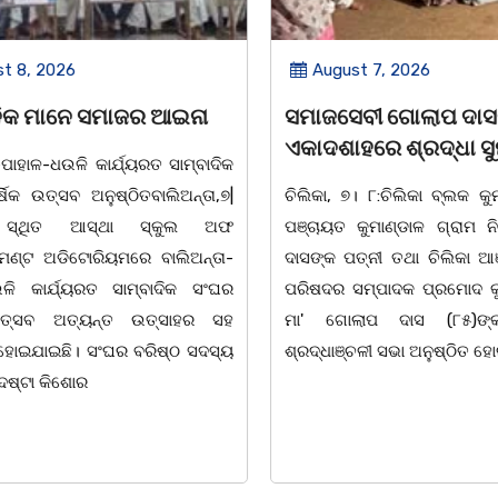
 2026
August 7, 2026
 ମାନେ ସମାଜର ଆଇନା
ସମାଜସେବୀ ଗୋଲାପ ଦାସଙ୍କ
ଏକାଦଶାହରେ ଶ୍ରଦ୍ଧା ସୁମନ 
ଳ-ଧଉଳି କାର୍ଯ୍ୟରତ ସାମ୍ବାଦିକ
ତ୍ସବ ଅନୁଷ୍ଠିତବାଲିଅନ୍ତା,୭|
ଚିଲିକା, ୭। ୮:ଚିଲିକା ବ୍ଲକ କୁମାଣ୍ଡ
ଥିତ ଆସ୍ଥା ସ୍କୁଲ ଅଫ
ପଞ୍ଚାୟତ କୁମାଣ୍ଡାଳ ଗ୍ରାମ ନିବାସୀ
 ଅଡିଟୋରିୟମରେ ବାଲିଅନ୍ତା-
ଦାସଙ୍କ ପତ୍ନୀ ତଥା ଚିଲିକା ଆଞ୍ଚଳି
ାର୍ଯ୍ୟରତ ସାମ୍ବାଦିକ ସଂଘର
ପରିଷଦର ସମ୍ପାଦକ ପ୍ରମୋଦ କୁମାର 
ସବ ଅତ୍ୟନ୍ତ ଉତ୍ସାହର ସହ
ମା' ଗୋଲାପ ଦାସ (୮୫)ଙ୍କ ଏକ
ାଇଛି। ସଂଘର ବରିଷ୍ଠ ସଦସ୍ୟ
ଶ୍ରଦ୍ଧାଞ୍ଚଳୀ ସଭା ଅନୁଷ୍ଠିତ ହୋଇଥିଲା
 କିଶୋର