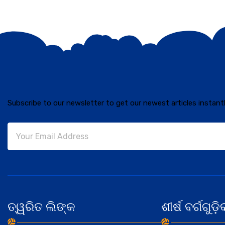
Subscribe to our newsletter to get our newest articles instantl
ତ୍ୱରିତ ଲିଙ୍କ
ଶୀର୍ଷ ବର୍ଗଗୁଡ଼ି