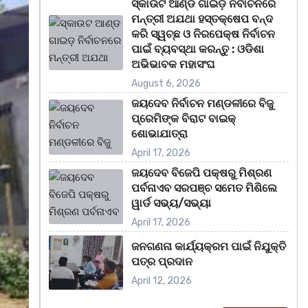
ସ୍କାଉଟ ଆଣ୍ଡ ଗାଇଡ଼ ନିର୍ବାଚନରେ
ମନ୍ତ୍ରୀ ଅଯଥା ହସ୍ତକ୍ଷେପ ବନ୍ଦ
କରି ସ୍ୱଚ୍ଛ ଓ ନିରପେକ୍ଷ ନିର୍ବାଚନ
ପାଇଁ ବ୍ୟବସ୍ଥା କରନ୍ତୁ : ଓଡିଶା
ଅଭିଭାବକ ମହାସଂଘ
August 6, 2026
ଜୟଦେବ ନିର୍ବାଚନ ମଣ୍ଡଳୀରେ ବିଜୁ
ପ୍ରେମିଙ୍କ ବିରାଟ ବାଇକ୍
ଶୋଭାଯାତ୍ରା
April 17, 2026
ଜୟଦେବ ବିଜେପି ପକ୍ଷରୁ ମିଶ୍ରଣ
ପର୍ବନାଏବ ସରପଞ୍ଚ ସମେତ ମିଶିଲେ
ୱାର୍ଡ ସଭ୍ୟ/ସଭ୍ୟା
April 17, 2026
ଜନଗଣନା କାର୍ଯ୍ୟକ୍ରମ ପାଇଁ ନିଯୁକ୍ତି
ପତ୍ର ପ୍ରଦାନ
April 12, 2026