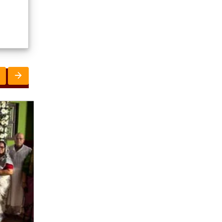
ରାଜ୍ୟ
ସୃଜନୀ
ରାଜ୍