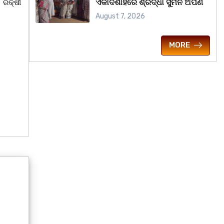
ଏକାଦଶାହରେ ଶ୍ରଦ୍ଧା ସୁମନ ଅର୍ପଣ
 ରକ୍ଷୀ
August 7, 2026
MORE