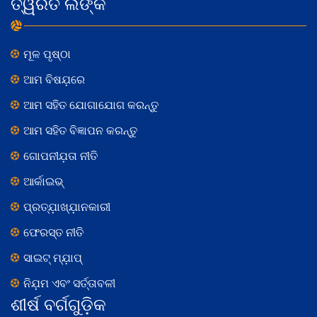
ତ୍ୱରିତ ଲିଙ୍କ
ମୂଳ ପୃଷ୍ଠା
ଆମ ବିଷଯ଼ରେ
ଆମ ସହିତ ଯୋଗାଯୋଗ କରନ୍ତୁ
ଆମ ସହିତ ବିଜ୍ଞାପନ କରନ୍ତୁ
ଗୋପନୀଯ଼ତା ନୀତି
ଆର୍କାଇଭ୍
ପ୍ରତ୍ଯ଼ାଖ୍ଯ଼ାନକାରୀ
ଫେରସ୍ତ ନୀତି
ସାଇଟ୍ ମ୍ଯ଼ାପ୍
ନିଯ଼ମ ଏବଂ ସର୍ତ୍ତାବଳୀ
ଶୀର୍ଷ ବର୍ଗଗୁଡ଼ିକ