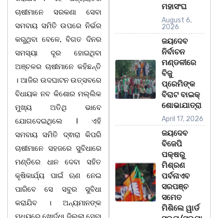
ମହାସଂଘ
ଚାଷୀମାନେ ସରକଣା ସେବା
August 6,
ସମବାୟ ସମିତି ଉପରେ ନିର୍ଭର
2026
କରୁଥିବା ବେଳେ, ବିଗତ ଦିନର
ଜୟଦେବ
ନିର୍ବାଚନ
ସମସ୍ୟା ଦୂର ହୋଇଥିବା
ମଣ୍ଡଳୀରେ
ଅଞ୍ଚଳର ଚାଷୀମାନେ କହିଛନ୍ତି
ବିଜୁ
। ଆଜିର ଉଦଘାଟନ ଉତ୍ସବରେ
ପ୍ରେମିଙ୍କ
ବିଧାୟକ ନବ କିଶୋର ମଲ୍ଲିକ
ବିରାଟ ବାଇକ୍
ଶୋଭାଯାତ୍ରା
ମୁଖ୍ୟ ଅତିଥି ଭାବେ
April 17, 2026
ଯୋଗଦେଇଥିଲେ l ଏହି
ଜୟଦେବ
ସମବାୟ ସମିତି ଦ୍ଵାରା କିପରି
ବିଜେପି
ଚାଷୀମାନେ ସହଜରେ ସୁବିଧାରେ
ପକ୍ଷରୁ
ମଣ୍ଡିରେ ଧାନ ଦେବା ସହିତ
ମିଶ୍ରଣ
କୃଷିକାର୍ଯ୍ୟ ପାଇଁ ଋଣ ନେଇ
ପର୍ବନାଏବ
ସରପଞ୍ଚ
ପାରିବେ ସେ ସବୁର ସୁବିଧା
ସମେତ
କରାଯିବ । ଅନ୍ୟମାନଙ୍କ
ମିଶିଲେ ୱାର୍ଡ
ମଧ୍ୟରେ ଖୋର୍ଦ୍ଧା ଜିଲ୍ଲା ସେବା