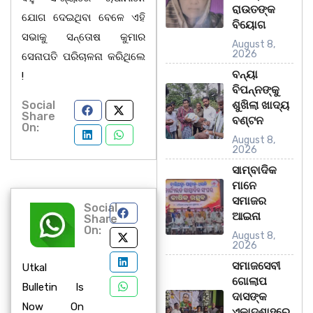
ରାଉତଙ୍କ
ଯୋଗ ଦେଇଥିବା ବେଳେ ଏହି
ବିୟୋଗ
ସଭାକୁ ସନ୍ତୋଷ କୁମାର
August 8,
2026
ସେନାପତି ପରିଚାଳନା କରିଥିଲେ
ବନ୍ୟା
!
ବିପନ୍ନଙ୍କୁ
Social
ଶୁଖିଲା ଖାଦ୍ୟ
Share
ବଣ୍ଟନ
On:
August 8,
2026
ସାମ୍ବାଦିକ
ମାନେ
ସମାଜର
Social
ଆଇନା
Share
On:
August 8,
2026
ସମାଜସେବୀ
Utkal
ଗୋଲାପ
Bulletin Is
ଦାସଙ୍କ
Now On
ଏକାଦଶାହରେ