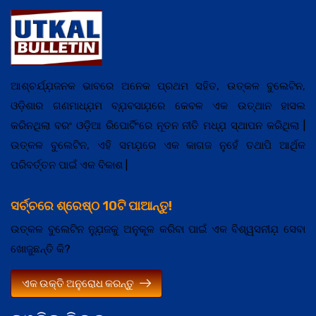
ଆଶ୍ଚର୍ଯ୍ଯ଼ଜନକ ଭାବରେ ଅନେକ ପ୍ରଥମ ସହିତ, ଉତ୍କଳ ବୁଲେଟିନ,
ଓଡ଼ିଶାର ଗଣମାଧ୍ଯ଼ମ ବ୍ଯ଼ବସାଯ଼ରେ କେବଳ ଏକ ଉତ୍ଥାନ ହାସଲ
କରିନଥିଲା ବରଂ ଓଡ଼ିଆ ରିପୋର୍ଟିଂରେ ନୂତନ ନୀତି ମଧ୍ଯ଼ ସ୍ଥାପନ କରିଥିଲା |
ଉତ୍କଳ ବୁଲେଟିନ, ଏହି ସମଯ଼ରେ ଏକ କାଗଜ ନୁହେଁ ତଥାପି ଆର୍ଥିକ
ପରିବର୍ତ୍ତନ ପାଇଁ ଏକ ବିକାଶ |
ସର୍ଚ୍ଚରେ ଶ୍ରେଷ୍ଠ 10ଟି ପାଆନ୍ତୁ!
ଉତ୍କଳ ବୁଲେଟିନ ନ୍ଯ଼ୁଜକୁ ଅନୁକୂଳ କରିବା ପାଇଁ ଏକ ବିଶ୍ୱସନୀଯ଼ ସେବା
ଖୋଜୁଛନ୍ତି କି?
ଏକ ଉକ୍ତି ଅନୁରୋଧ କରନ୍ତୁ