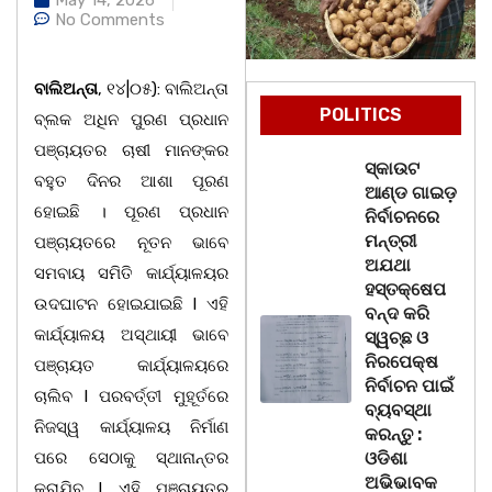
No Comments
ବାଲିଅନ୍ତା
, ୧୪|୦୫): ବାଲିଅନ୍ତା
POLITICS
ବ୍ଲକ ଅଧିନ ପୁରଣ ପ୍ରଧାନ
ପଞ୍ଚାୟତର ଚାଷୀ ମାନଙ୍କର
ସ୍କାଉଟ
ବହୁତ ଦିନର ଆଶା ପୂରଣ
ଆଣ୍ଡ ଗାଇଡ଼
ହୋଇଛି । ପୂରଣ ପ୍ରଧାନ
ନିର୍ବାଚନରେ
ମନ୍ତ୍ରୀ
ପଞ୍ଚାୟତରେ ନୂତନ ଭାବେ
ଅଯଥା
ସମବାୟ ସମିତି କାର୍ଯ୍ୟାଳୟର
ହସ୍ତକ୍ଷେପ
ଉଦଘାଟନ ହୋଇଯାଇଛି l ଏହି
ବନ୍ଦ କରି
କାର୍ଯ୍ୟାଳୟ ଅସ୍ଥାୟୀ ଭାବେ
ସ୍ୱଚ୍ଛ ଓ
ନିରପେକ୍ଷ
ପଞ୍ଚାୟତ କାର୍ଯ୍ୟାଳୟରେ
ନିର୍ବାଚନ ପାଇଁ
ଚାଲିବ l ପରବର୍ତ୍ତୀ ମୁହୂର୍ତରେ
ବ୍ୟବସ୍ଥା
ନିଜସ୍ୱ କାର୍ଯ୍ୟାଳୟ ନିର୍ମାଣ
କରନ୍ତୁ :
ପରେ ସେଠାକୁ ସ୍ଥାନାନ୍ତର
ଓଡିଶା
ଅଭିଭାବକ
କରାଯିବ l ଏହି ପଞ୍ଚାୟତର