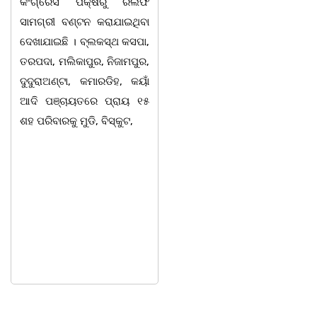
କଂଗ୍ରେସ ପକ୍ଷରୁ ରିଲିଫ
ବାର୍ଷିକ ଉତ୍ସବ
ସାମଗ୍ରୀ ବଣ୍ଟନ କରାଯାଇଥିବା
ଅନୁଷ୍ଠିତବାଲିଅନ୍ତା,୭|୮:ଅଟଳା
ଦେଖାଯାଇଛି । ବ୍ଲକସ୍ଥ କସପା,
ସ୍ଥିତ ଆସ୍ଥା ସ୍କୁଲ ଅଫ
ତରପଦା, ମଲିକାପୁର, ନିଜାମପୁର,
ମ୍ୟାନେଜମେଣ୍ଟ
ଦୁଦୁରାଅଣ୍ଟା, କମାରଡିହ, କୟାଁ
ଅଡିଟୋରିୟମରେ ବାଲିଅନ୍ତା-
ଆଦି ପଞ୍ଚାୟତରେ ପ୍ରାୟ ୧୫
ପାହାଳ-ଧଉଳି କାର୍ଯ୍ୟରତ
ଶହ ପରିବାରକୁ ମୁଡି, ବିସ୍କୁଟ,
ସାମ୍ବାଦିକ ସଂଘର ବାର୍ଷିକ
ଉତ୍ସବ ଅତ୍ୟନ୍ତ ଉତ୍ସାହର
ସହ ଅନୁଷ୍ଠିତ ହୋଇଯାଇଛି।
ସଂଘର ବରିଷ୍ଠ ସଦସ୍ୟ ତଥା
ଉପଦେଷ୍ଟା କିଶୋର