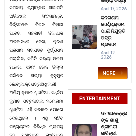
ସଭ୍ୟ/ସଭ୍ୟା
ସମବାୟ ବ୍ୟାଙ୍କର ସଭାପତି
April 17, 2026
ଅଭିଷେକ ସିଂହସାମନ୍ତ,
ଜନଗଣନା
କାର୍ଯ୍ୟକ୍ରମ
ନିର୍ଦ୍ଦେଶକ ବିପନ ବିହାରୀ
ପାଇଁ ନିଯୁକ୍ତି
ପାତ୍ର, ସହକାରୀ ନିବନ୍ଧକ
ପତ୍ର
ଅଳକାନନ୍ଦ ଜେନା, ପୂରଣ
ପ୍ରଦାନ
ପ୍ରଧାନ ସରଯଞ୍ଚ ଦୂର୍ଯ୍ୟଧନ
April 12,
2026
ମଲ୍ଲିକ, ସମିତି ସଭ୍ୟା ମମତା
ମାହାରି, ୧୭ନଂ ଜୋନ ଜିଲ୍ଲା
MORE
ପରିଷଦ ସଭ୍ୟା କୁନୁମୁନ
ଲେଙ୍କା,କ୍ଷେତ୍ରଅଧିକାରୀ
ଅମିୟ କୁମାର ଖୁଣ୍ଟିଆ, ସନ୍ଦିପ
ENTERTAINMENT
କୁମାର ପଟ୍ଟନାୟକ, ମନୋରମା
ଖୁଣ୍ଟିଆ ଏହି ସଭାରେ ଯୋଗେ
ଡଃ ଜ୍ଞାନେନ୍ଦ୍ର
ଦେଇଥିଲେ । ଏଥି ସହିତ
ଙ୍କ ଶାଶୁ
ପଞ୍ଚାୟତର ବିଭିନ୍ନ ଗ୍ରାମରୁ
ଶ୍ରୀମତୀ
ସାବିତ୍ରୀ
ବହୁ ସଂଖ୍ୟାରେ ଚାଷୀମାନେ