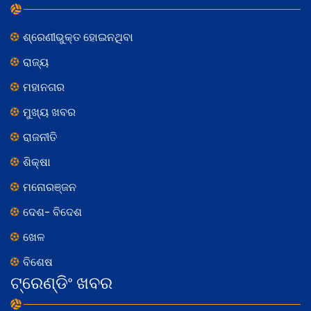
ଶ୍ରେଣୀଭୁକ୍ତ ହୋଇନଥିବା
ରାଜ୍ୟ
ମହାନଗର
ମୁଖ୍ୟ ଖବର
ରାଜନୀତି
ଶିକ୍ଷା
ମନୋରଞ୍ଜନ
ଦେଶ- ବିଦେଶ
ଖେଳ
ବିଶେଷ
ଟ୍ରେଣ୍ଡିଂ ଖବର