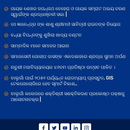
ଗାୟକ ଶେଖର ଜଗନ୍ନାଥ ବେହେରା ଓ ଗାୟକ ସମ୍ରାଟ ଅଭୟ ଚରଣ
ସ୍ୱାଇଁଙ୍କ ଶ୍ରଦ୍ଧାଞ୍ଚଳୀ ସଭା |
ଡଃ ଜ୍ଞାନେନ୍ଦ୍ର ଙ୍କ ଶାଶୁ ଶ୍ରୀମତୀ ସାବିତ୍ରୀ ରାଉତଙ୍କ ବିୟୋଗ
ବନ୍ୟା ବିପନ୍ନଙ୍କୁ ଶୁଖିଲା ଖାଦ୍ୟ ବଣ୍ଟନ
ସାମ୍ବାଦିକ ମାନେ ସମାଜର ଆଇନା
ସମାଜସେବୀ ଗୋଲାପ ଦାସଙ୍କ ଏକାଦଶାହରେ ଶ୍ରଦ୍ଧା ସୁମନ ଅର୍ପଣ
ନାଚୁଣୀ ମହାବିଦ୍ୟାଳୟର ୪୬ତମ ପ୍ରତିଷ୍ଠା ଉତ୍ସବ ପାଳିତ ।
ବାଲୁଗାଁ ପାଇଁ ୨୦୫୧ ପର୍ଯ୍ୟନ୍ତ ରୋଡମ୍ୟାପ୍ ପ୍ରସ୍ତୁତ, GIS
ଟେକନୋଲୋଜିରେ ହେବ ସ୍ମାର୍ଟ ବିକାଶ..
ବାଲୁଗାଁ କଲେଜରେ ଶକ୍ତିଶ୍ରୀ ସଶକ୍ତିକରଣ ପ୍ରକୋଷ୍ଠ ପକ୍ଷରୁ
ଆଲୋଚନାଚକ୍ର |