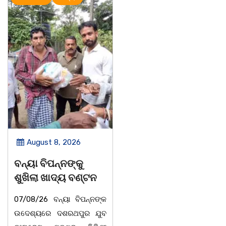
August 8, 2026
August 8, 2026
ବନ୍ୟା ବିପନ୍ନଙ୍କୁ
ସାମ୍ବାଦିକ ମାନେ
ଶୁଖିଲା ଖାଦ୍ୟ ବଣ୍ଟନ
ସମାଜର ଆଇନା
07/08/26 ବନ୍ୟା ବିପନ୍ନଙ୍କ
ବାଲିଅନ୍ତା-ପାହାଳ-ଧଉଳି
ଉଦେଶ୍ୟରେ ଦଶରଥପୁର ଯୁବ
କାର୍ଯ୍ୟରତ ସାମ୍ବାଦିକ ସଂଘର