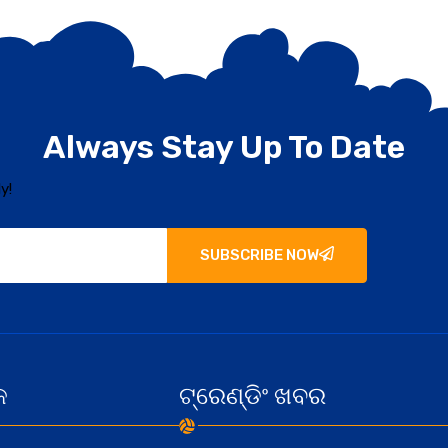
Always Stay Up To Date
y!
SUBSCRIBE NOW
କ
ଟ୍ରେଣ୍ଡିଂ ଖବର