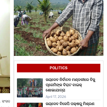
POLITICS
ଜୟଦେବ ନିର୍ବାଚନ ମଣ୍ଡଳୀରେ ବିଜୁ
ପ୍ରେମିଙ୍କ ବିରାଟ ବାଇକ୍
ଶୋଭାଯାତ୍ରା
April 17, 2026
ୟ ସଂସଦ
ଜୟଦେବ ବିଜେପି ପକ୍ଷରୁ ମିଶ୍ରଣ