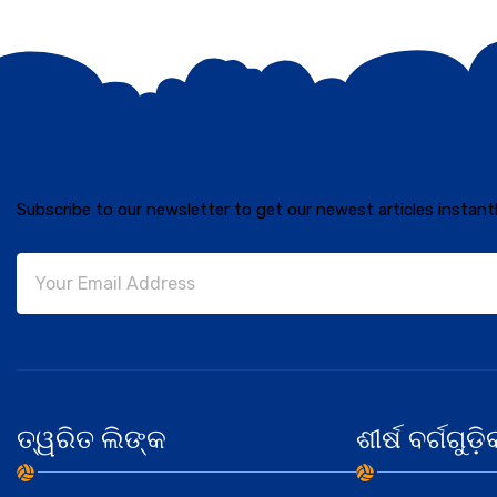
Subscribe to our newsletter to get our newest articles instantl
ତ୍ୱରିତ ଲିଙ୍କ
ଶୀର୍ଷ ବର୍ଗଗୁଡ଼ି