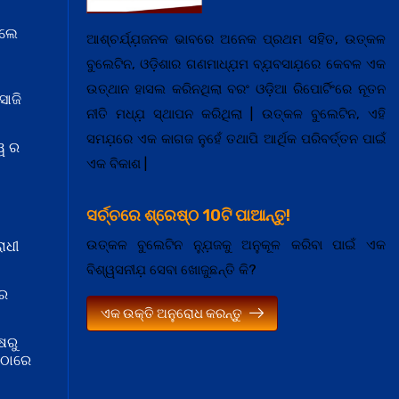
େଲେ
ଆଶ୍ଚର୍ଯ୍ଯ଼ଜନକ ଭାବରେ ଅନେକ ପ୍ରଥମ ସହିତ, ଉତ୍କଳ
ବୁଲେଟିନ, ଓଡ଼ିଶାର ଗଣମାଧ୍ଯ଼ମ ବ୍ଯ଼ବସାଯ଼ରେ କେବଳ ଏକ
ଉତ୍ଥାନ ହାସଲ କରିନଥିଲା ବରଂ ଓଡ଼ିଆ ରିପୋର୍ଟିଂରେ ନୂତନ
ସାଜି
ନୀତି ମଧ୍ଯ଼ ସ୍ଥାପନ କରିଥିଲା | ଉତ୍କଳ ବୁଲେଟିନ, ଏହି
ସମଯ଼ରେ ଏକ କାଗଜ ନୁହେଁ ତଥାପି ଆର୍ଥିକ ପରିବର୍ତ୍ତନ ପାଇଁ
ୱ ର
ଏକ ବିକାଶ |
ସର୍ଚ୍ଚରେ ଶ୍ରେଷ୍ଠ 10ଟି ପାଆନ୍ତୁ!
ଉତ୍କଳ ବୁଲେଟିନ ନ୍ଯ଼ୁଜକୁ ଅନୁକୂଳ କରିବା ପାଇଁ ଏକ
ାଧୀ
ବିଶ୍ୱସନୀଯ଼ ସେବା ଖୋଜୁଛନ୍ତି କି?
 ର
ଏକ ଉକ୍ତି ଅନୁରୋଧ କରନ୍ତୁ
ଷରୁ
ମଠାରେ