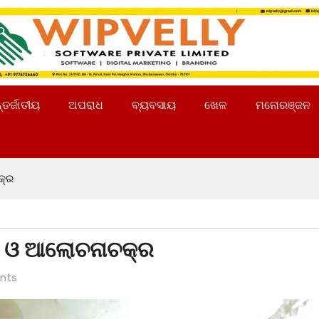
୍ତର୍ଜାତୀୟ
ଅପରାଧ
ବ୍ୟବସାୟ
ଖେଳ
ମନୋରଞ୍ଜନ
ଚକ୍ର
ାଠ ଓ ଆଲୋଚନାଚକ୍ର
nts