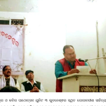
ର ଓ କବିତା ପାଠୋତ୍ସବ ୟୁନିଟ ୩ ଭୁବନେଶ୍ଵର ସ୍ଥିତ ଗୋଦାବରୀଶ ସାହିତ୍