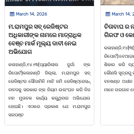
March 14, 2026
March 8, 
ଚିତାବାଘ ର ନଖ ଜବତ ତିନି ଯୁବକ
ସଶକ୍ତ ଓଡିଶା
ଗିରଫ ଓ କୋର୍ଟ ଚାଲାଣ
ଦିବସ ଅନୁଷ୍ଠ
କଳାହାଣ୍ଡି,୧୪|୩(ପ୍ୟାରିଲାଲ ଦୁର୍ଗା ଙ୍କ
ଭୁବନେଶ୍ୱର, 08
ରିପୋର୍ଟ):ବେଆଇନ ଭାବେ ବନ୍ୟଜନ୍ତୁ ଙ୍କ ର
"ସଶକ୍ତ ଓଡିଶା
ଶିକାର କରି ବ୍ୟବସାୟ ଚାଲୁଥିବା ସମ୍ପର୍କରେ
ସ୍ଥିତ କାର୍ଯ୍ୟା
କୌଣସି ସୂତ୍ରରୁ ସୂଚନା ପାଇ କଳାହାଣ୍ଡି ଉତ୍ତର
-2026 ଆବାହକ
ବନଖଣ୍ଡ ଅଧୀନ କେଗାଁ ରେଞ୍ଜର ବନ କର୍ମଚାରୀ
ସଂଯୋଜନା ଓ ସଭ
ମାନେ ଗରଗାବ ସେକ୍ସନ ଅଧୀନ କାନ୍ଦୁଲଝର
ଯାଇଛି l ମହିଳା 