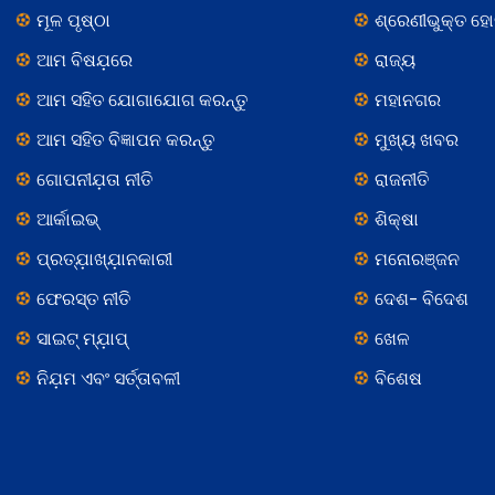
ମୂଳ ପୃଷ୍ଠା
ଶ୍ରେଣୀଭୁକ୍ତ ହ
ଆମ ବିଷଯ଼ରେ
ରାଜ୍ୟ
ଆମ ସହିତ ଯୋଗାଯୋଗ କରନ୍ତୁ
ମହାନଗର
ଆମ ସହିତ ବିଜ୍ଞାପନ କରନ୍ତୁ
ମୁଖ୍ୟ ଖବର
ଗୋପନୀଯ଼ତା ନୀତି
ରାଜନୀତି
ଆର୍କାଇଭ୍
ଶିକ୍ଷା
ପ୍ରତ୍ଯ଼ାଖ୍ଯ଼ାନକାରୀ
ମନୋରଞ୍ଜନ
ଫେରସ୍ତ ନୀତି
ଦେଶ- ବିଦେଶ
ସାଇଟ୍ ମ୍ଯ଼ାପ୍
ଖେଳ
ନିଯ଼ମ ଏବଂ ସର୍ତ୍ତାବଳୀ
ବିଶେଷ