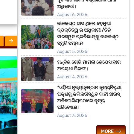
ଅଧିକାରୀ।
August 6, 2026
ନୀଳକଣ୍ଠ ଦାସ ଥିଲେ ବହୁମୁଖୀ
ବ୍ୟକ୍ତିତ୍ୱ ର ଅଧିକାରୀ /ତିନି
ସାରସ୍ୱତ ପ୍ରତିଭାଙ୍କୁ ନୀଳକଣ୍ଠ
ସ୍ମୃତି ସମ୍ମାନ
August 5, 2026
ମନ୍ଦିର ଚୋରି ମାମଲା ରେପେସାଦାର
ରାଜ୍ୟ
ରାଜ୍
ଅପରାଧୀ ଗିରଫ।
August 4, 2026
*ଓଡ଼ିଶୀ ନୃତ୍ୟାନୁଷ୍ଠାନ ନୃତ୍ୟନିପୁଣା
ପକ୍ଷରୁ କଲିକତାସ୍ଥିତ ବାଟା ହାଉସ୍
ଅଡିଟୋରିୟମଠାରେ ନୃତ୍ୟ
ପରିବେଷଣ।
August 3, 2026
MORE