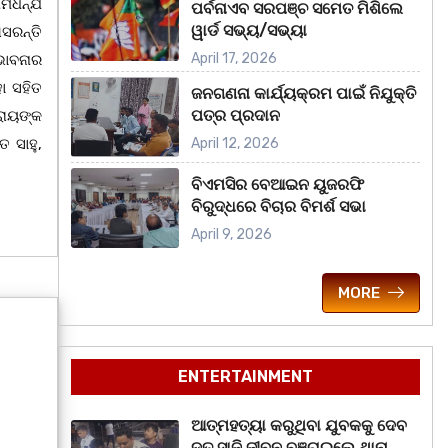
ାମଧନ୍ଯ
ପର୍ବନାଏବ ସରପଞ୍ଚ ସମେତ ମିଶିଲେ
ୱାର୍ଡ ସଭ୍ୟ/ସଭ୍ୟା
ସରନ୍ତି
April 17, 2026
ଭାବନାର
ା ସହିତ
ଜନଗଣନା କାର୍ଯ୍ୟକ୍ରମ ପାଇଁ ନିଯୁକ୍ତି
ପତ୍ର ପ୍ରଦାନ
ରାୟଙ୍କ
 ସାହୁ,
April 12, 2026
ବିଏମସିର ବେଆଇନ ୟୁଜରଫି
ବିରୁଦ୍ଧରେ ବିଚାର ବିମର୍ଶ ସଭା
April 9, 2026
MORE
ENTERTAINMENT
ଆତ୍ମହତ୍ୟା କରୁଥିବା ଯୁବକକୁ ଦେବ
ଦୂତ ସାଜି ଜୀବନ ବଞ୍ଚାଇଲେ ଥାନା