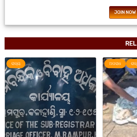
JOIN NOW
REL
ଅପରାଧ
ରାଜ୍ୟ
ରାଜ୍ୟ