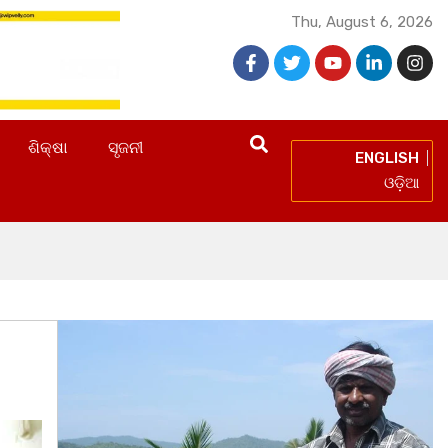
Thu, August 6, 2026
ଶିକ୍ଷା
ସୃଜନୀ
ENGLISH
ଓଡ଼ିଆ