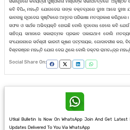
ସଭାଗୃହରେ କବୟିତ୍ରୀ ପୁଷ୍ପଲତା ମିଶ୍ରଙ୍କ ସଭାପତିତ୍ବରେ ଅନୁଷ୍ଠିତ 
କବି ବିପିନ୍ ମହାନ୍ତି ଯୋଗଦେଇ ତାଙ୍କ ବକ୍ତବ୍ଯରେ ଦୁଃଖ ଆସେ ଦୁଃଖ 
ଭାବନାକୁ ରୂପଦେଇ ସୃଷ୍ଟିକରେ ଅମୃତର ପରିଭାଷା ମତପ୍ରକାଶ କରିଥିଲେ। 
ସଫଳ ଓ ସାର୍ଥକ ଅଭିବ୍ୟକ୍ତି ହୋଇଛି ବୋଲି ହୃଦବୋଧ ହେଲେ କବି ଯେଉଁ
ସାହିତ୍ୟ ସମାଜରେ ସକାରାତ୍ମକ ପ୍ରଭାବ ପକାଇଥାଏ ବୋଲି ମତବ୍ୟକ୍ତ
ସଂଯୋଜନାରେ ସର୍ବଶ୍ରୀ ଭାରତୀ ଭୂଷଣ ପଟ୍ଟନାୟକ, ଗୋଦାବରୀଶ କର, ବିରଞ
ବିଶ୍ବରଞ୍ଜନ ମହାନ୍ତି ଯୋଗ ଦେଇ ଥିଲେ ବୋଲି ଡକ୍ଟର ରାମଚନ୍ଦ୍ର ମହାନ୍
Social Share On:
Utkal Bulletin Is Now On WhatsApp Join And Get Latest
Updates Delivered To You Via WhatsApp