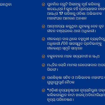
ପୁନର୍ବାର ତ୍ରୁଟି ପିଲାଙ୍କୁ ମୂର୍ଖ କରିବାକୁ
ୋଇନଥିବା
ଷଡଯନ୍ତ୍ର ! ଭୁଲ ବହି ପ୍ରତ୍ୟାହାର ନହ
ଆସନ୍ତା 17 ତାରିଖରୁ ଓଡିଶା ଅଭିଭାବକ
ମହାସଂଘର ଆମରଣ ଅନଶନ
ଆତ୍ମହତ୍ୟା କରୁଥିବା ଯୁବକକୁ ଦେବ ଦୂତ 
ଜୀବନ ବଞ୍ଚାଇଲେ ଥାନା ଅଧିକାରୀ।
ନୀଳକଣ୍ଠ ଦାସ ଥିଲେ ବହୁମୁଖୀ ବ୍ୟକ୍ତିତ୍
ଅଧିକାରୀ /ତିନି ସାରସ୍ୱତ ପ୍ରତିଭାଙ୍କୁ
ନୀଳକଣ୍ଠ ସ୍ମୃତି ସମ୍ମାନ
ବକୁଳବନର ମହକ ସତ୍ୟବାଦୀ ର ସନ୍ଥ
ମନ୍ଦିର ଚୋରି ମାମଲା ରେପେସାଦାର ଅପର
ଗିରଫ।
ଗଣଶିକ୍ଷା ସଚିବ ଓ ଅଭିଭାବକ ମହାସଂଘ
ଗୁରୁତ୍ୱପୂର୍ଣ ବୈଠକ
*ଓଡ଼ିଶୀ ନୃତ୍ୟାନୁଷ୍ଠାନ ନୃତ୍ୟନିପୁଣା ପକ୍
କଲିକତାସ୍ଥିତ ବାଟା ହାଉସ୍ ଅଡିଟୋରିୟ
ନୃତ୍ୟ ପରିବେଷଣ।