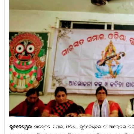
ଭୁବନେଶ୍ୱର:
ସାରସ୍ବତ ସମାଜ, ଓଡିଶା, ଭୁବନେଶ୍ବର ର ଆଲୋଚନା ଚକ୍