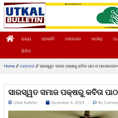
ରାଜ୍ୟ
ରାଜନୀତି
ମହାନଗର
ଜାତୀୟ
ଅନ
ଭିଡିଓ
Home
//
ମହାନଗର
//
ସାରସ୍ୱତ ସମାଜ ପକ୍ଷରୁ କବିତା ପାଠ ଓ ଆଲୋଚନା
ସାରସ୍ୱତ ସମାଜ ପକ୍ଷରୁ କବିତା ପ
Utkal Bulletin
December 4, 2024
No Comme