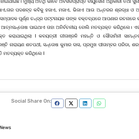
ହୋଇଯାଇଛି। ମୁଖ୍ୟ ଅତିଥି ଭାବେ ଅବସରପ୍ରାପ୍ତ ବାୟୁସେନା ଅଧିକାରୀ ତଥା ସୁନ
ଯାଏ,ତାର ପଦଶବ୍ଦ କବିକୁ ହଜାଏ, ମଜାଏ, ଭିଜାଏ ଆଉ ଅନ୍ତରର ଶ୍ରଦ୍ଧା ଓ ଅ
ସମ୍ପାଦକ ପୂର୍ଣ୍ଣ ଚନ୍ଦ୍ର ପଟ୍ଟନାୟକ ତାଙ୍କ ବକ୍ତବ୍ଯରେ ଆପଣାର ରଚନାରେ 
 ଆତ୍ମସନ୍ତୋଷ ପାଇଥାଏ ତାହା ଅନିର୍ବଚନୀୟ ବୋଲି ମତବ୍ଯକ୍ତ କରିଥିଲେ। ଏହ
 କରାଯାଇଥିଲା I କବୟତ୍ରୀ ଗୀତାଞ୍ଜଳି ମହାନ୍ତି ଓ ସୌଦାମିନୀ ସାମନ୍ତ
୍ଚି ନାରାୟଣ ଶତପଥୀ, ସନ୍ତୋଷ କୁମାର ଦାସ, ପ୍ରମୁଖ ପୀତାମ୍ବର ପରିଡା, ଶରତ
ତି ମତବ୍ୟକ୍ତ କରିଥିଲେ I
Social Share On:
 News