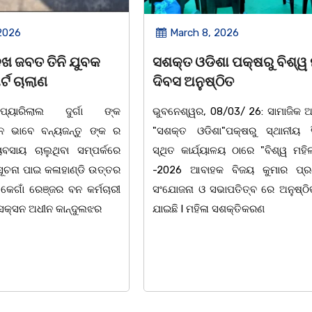
2026
March 8, 2026
 ପକ୍ଷରୁ ବିଶ୍ୱ ମହିଳା
ଆନ୍ତର୍ଜାତୀୟ ମହିଳା ଦିବସ
ିତ
ଉପଲକ୍ଷେ ନାଟକ ‘ଖାଣ୍ଟି ସୁନା
/03/ 26: ସାମାଜିକ ଅନୁଷ୍ଠାନ
ଚିଲିକା: ଆନ୍ତର୍ଜାତୀୟ ମହିଳା ଦିବ
"ପକ୍ଷରୁ ସ୍ଥାନୀୟ ସିଆରପି
ଅବସରରେ ବାଲୁଗାଁସ୍ଥିତ ମା' ଭଗବ
ଳୟ ଠାରେ "ବିଶ୍ୱ ମହିଳା ଦିବସ
ନିକେତନ ର ଓଡ଼ିଆ ଅସ୍ମିତା ଉପରେ 
 ବିଜୟ କୁମାର ପ୍ରଧାନଙ୍କ
ନାଟକ "ଖାଣ୍ଟି ସୁନା" ଗୈ।ରୀ ସାଂସ
ାପତିତ୍ବ ରେ ଅନୁଷ୍ଠିତ ହୋଇ
ପ୍ରତିଷ୍ଠାନ, ଖୋର୍ଦ୍ଧା ଆନୁକୁଲ୍ୟରେ 
ସଶକ୍ତିକରଣ
ହୋଇଯାଇଛି। ଡ଼ଃ ପ୍ରଦୀପ ଭୈମିକ ଙ୍କ