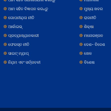
ଆମ ସହିତ ବିଜ୍ଞାପନ କରନ୍ତୁ
ମୁଖ୍ୟ ଖବର
ଗୋପନୀଯ଼ତା ନୀତି
ରାଜନୀତି
ଆର୍କାଇଭ୍
ଶିକ୍ଷା
ପ୍ରତ୍ଯ଼ାଖ୍ଯ଼ାନକାରୀ
ମନୋରଞ୍ଜନ
ଫେରସ୍ତ ନୀତି
ଦେଶ- ବିଦେଶ
ସାଇଟ୍ ମ୍ଯ଼ାପ୍
ଖେଳ
ନିଯ଼ମ ଏବଂ ସର୍ତ୍ତାବଳୀ
ବିଶେଷ