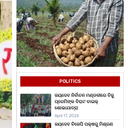
POLITICS
ଜୟଦେବ ନିର୍ବାଚନ ମଣ୍ଡଳୀରେ ବିଜୁ
ପ୍ରେମିଙ୍କ ବିରାଟ ବାଇକ୍
ଶୋଭାଯାତ୍ରା
April 17, 2026
ଜୟଦେବ ବିଜେପି ପକ୍ଷରୁ ମିଶ୍ରଣ