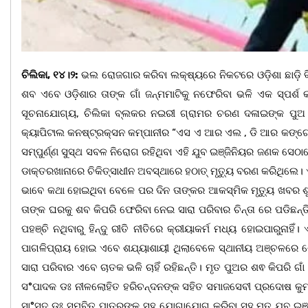
ଚିଲିକା, ୧୪।୨:
ଭଲ ରୋଜଗାର କରିବା ଲକ୍ଷ୍ୟରେ ନିକଟରେ ଓଡ଼ିଶା ଛାଡ଼ି ବ
ଶବ ଏବେ ଓଡ଼ିଶାର ତାଙ୍କ ଗାଁ ଜନ୍ମମାଟିକୁ ନଫେରିବା ଭଳି ଏକ ସ୍ପର
ସୂଚନାଯୋଗ୍ୟ, ଚିଲିକା ବ୍ଲକର ନଇରୀ ଗ୍ରାମର ଚରଣ ଦଳାଇଙ୍କ ପୁଅ 
କ୍ୟାପିଟାଲ କନଷ୍ଟ୍ରକ୍ସନ କମ୍ପାନୀର “ଏସ ଏ ଆର ଏଲ , ଡି ଆର କଙ୍ଗୋ 
ସମ୍ପୁର୍ଣ୍ଣ ସୁସ୍ଥ ସବଳ ନିରୋଗ ରହିଥିବା ଏହି ଯୁବ ଇଞ୍ଜିନିୟର ଜଣକ ସ
ଡାକ୍ତରଖାନାରେ ଚିକିତ୍ସାଧୀନ ଅବସ୍ଥାରେ ହଠାତ୍ ମୃତ୍ୟୁ ବରଣ କରିଥିଲେ। 
ଭାବେ କଥା ହୋଇଥିବା ବେଳେ ପର ଦିନ ତାଙ୍କର ଆକସ୍ମିକ ମୃତ୍ୟୁ ଖବର ଶୁଣି
ତାଙ୍କ ଘରକୁ ଶବ କିପରି ଫେରିବା ନେଇ ସାରା ପରିବାର ଚିନ୍ତା ରେ ପଡିଛନ୍ତି
ପହଞ୍ଚି ନଥିବାରୁ ହିନ୍ଦୁ ରୀତି ନୀତିରେ କ୍ରୀୟାକର୍ମ ମଧ୍ୟ ହୋଇପାରୁ
ପାଗଳିପ୍ରାୟ ହୋଇ ଏବେ ଶଯ୍ୟାଶାୟୀ ଥିଲାବେଳେ ସ୍ଥାନୀୟ ଅଞ୍ଚଳରେ ଶୋ
ସାରା ପରିବାର ଏବେ ଚାତକ ଭଳି ଚାହିଁ ରହିଛନ୍ତି। ମୃତ ପୁଅର ଶଵ କିପରି ଗାଁ
ସ°ପାଦକ ଡଃ ନୀଳଲୋହିତ ହରିଚନ୍ଦନଙ୍କ ସହିତ ସମାଜସେବୀ ପ୍ରଦୋଷ କୁମାର
ସା°ସଦ ଡଃ ସମ୍ବିତ ପାତ୍ରଙ୍କ ସହ ଯୋଗାଯୋଗ କରିବା ସହ ମୃତ ଯୁବ ଇଞ୍ଜି