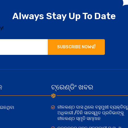
Always Stay Up To Date
y!
SUBSCRIBE NOW
କ
ଟ୍ରେଣ୍ଡିଂ ଖବର
ନୀଳକଣ୍ଠ ଦାସ ଥିଲେ ବହୁମୁଖୀ ବ୍ୟକ୍ତିତ୍
ୋଇନଥିବା
ଅଧିକାରୀ /ତିନି ସାରସ୍ୱତ ପ୍ରତିଭାଙ୍କୁ
ନୀଳକଣ୍ଠ ସ୍ମୃତି ସମ୍ମାନ