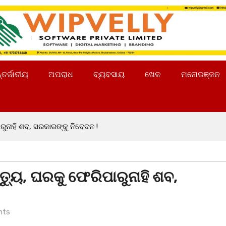
୍ତର୍ଜାତୀୟ
ଅପରାଧ
ବ୍ୟବସାୟ
ଖେଳ
ମନୋରଞ୍ଜନ
ୁନାହି ଶବ, ସରକାରଙ୍କୁ ନିିବେଦନ !
୍ୟୁ, ଘରକୁ ଫେରିପାରୁନାହି ଶବ,
nts