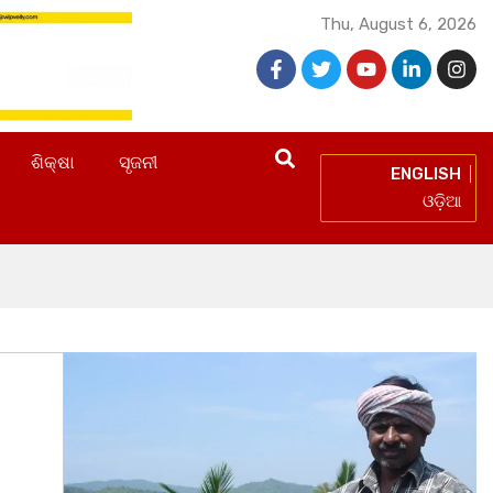
Thu, August 6, 2026
ଶିକ୍ଷା
ସୃଜନୀ
ENGLISH
ଓଡ଼ିଆ