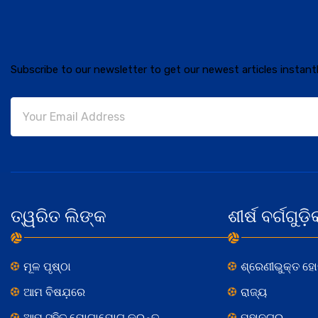
Subscribe to our newsletter to get our newest articles instantl
ତ୍ୱରିତ ଲିଙ୍କ
ଶୀର୍ଷ ବର୍ଗଗୁଡ଼ି
ମୂଳ ପୃଷ୍ଠା
ଶ୍ରେଣୀଭୁକ୍ତ ହ
ଆମ ବିଷଯ଼ରେ
ରାଜ୍ୟ
ଆମ ସହିତ ଯୋଗାଯୋଗ କରନ୍ତୁ
ମହାନଗର