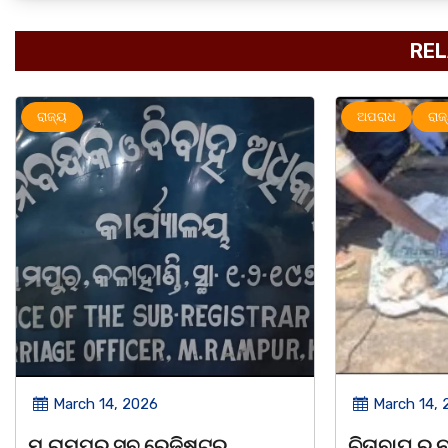
REL
ଅପରାଧ
ରାଜ୍ୟ
ରାଜ୍ୟ
March 14, 2026
March 8, 
ଚିତାବାଘ ର ନଖ ଜବତ ତିନି ଯୁବକ
ସଶକ୍ତ ଓଡିଶା