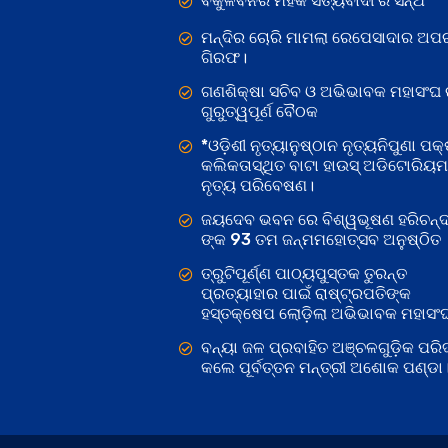
ବକୁଳବନର ମହକ ସତ୍ୟବାଦୀ ର ସନ୍ଥ
ମନ୍ଦିର ଚୋରି ମାମଲା ରେପେସାଦାର ଅପର
ଗିରଫ।
ଗଣଶିକ୍ଷା ସଚିବ ଓ ଅଭିଭାବକ ମହାସଂଘ
ଗୁରୁତ୍ୱପୂର୍ଣ ବୈଠକ
*ଓଡ଼ିଶୀ ନୃତ୍ୟାନୁଷ୍ଠାନ ନୃତ୍ୟନିପୁଣା ପକ୍
କଲିକତାସ୍ଥିତ ବାଟା ହାଉସ୍ ଅଡିଟୋରିୟ
ନୃତ୍ୟ ପରିବେଷଣ।
ଜୟଦେବ ଭବନ ରେ ବିଶ୍ୱଭୂଷଣ ହରିଚନ୍
ଙ୍କ 93 ତମ ଜନ୍ମମହୋତ୍ସବ ଅନୁଷ୍ଠିତ
ତ୍ରୁଟିପୂର୍ଣ୍ଣ ପାଠ୍ୟପୁସ୍ତକ ତୁରନ୍ତ
ପ୍ରତ୍ୟାହାର ପାଇଁ ରାଷ୍ଟ୍ରପତିଙ୍କ
ହସ୍ତକ୍ଷେପ ଲୋଡ଼ିଲା ଅଭିଭାବକ ମହାସଂ
ବନ୍ୟା ଜଳ ପ୍ରବାହିତ ଅଞ୍ଚଳଗୁଡ଼ିକ ପରିଦ
କଲେ ପୂର୍ବତ୍ତନ ମନ୍ତ୍ରୀ ଅଶୋକ ପଣ୍ଡା