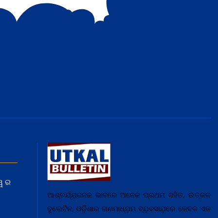
ୱ ର
ଆଶ୍ଚର୍ଯ୍ଯ଼ଜନକ ଭାବରେ ଅନେକ ପ୍ରଥମ ସହିତ, ଉତ୍କଳ
ବୁଲେଟିନ, ଓଡ଼ିଶାର ଗଣମାଧ୍ଯ଼ମ ବ୍ଯ଼ବସାଯ଼ରେ କେବଳ ଏକ