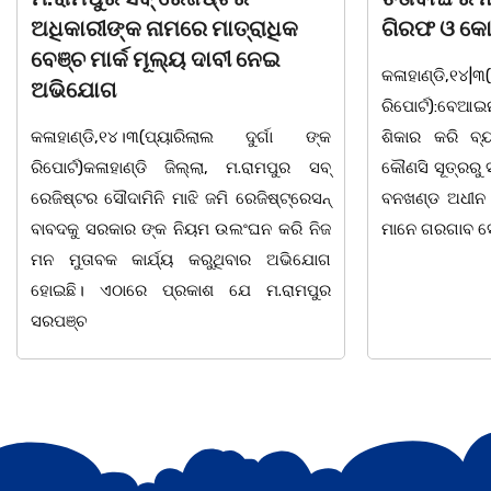
ଗିରଫ ଓ କୋର୍ଟ ଚାଲାଣ
ଦିବସ ଅନୁଷ୍ଠ
କଳାହାଣ୍ଡି,୧୪|୩(ପ୍ୟାରିଲାଲ ଦୁର୍ଗା ଙ୍କ
ଭୁବନେଶ୍ୱର, 08
ରିପୋର୍ଟ):ବେଆଇନ ଭାବେ ବନ୍ୟଜନ୍ତୁ ଙ୍କ ର
"ସଶକ୍ତ ଓଡିଶା
ଶିକାର କରି ବ୍ୟବସାୟ ଚାଲୁଥିବା ସମ୍ପର୍କରେ
ସ୍ଥିତ କାର୍ଯ୍ୟା
କୌଣସି ସୂତ୍ରରୁ ସୂଚନା ପାଇ କଳାହାଣ୍ଡି ଉତ୍ତର
-2026 ଆବାହକ
ବନଖଣ୍ଡ ଅଧୀନ କେଗାଁ ରେଞ୍ଜର ବନ କର୍ମଚାରୀ
ସଂଯୋଜନା ଓ ସଭ
ମାନେ ଗରଗାବ ସେକ୍ସନ ଅଧୀନ କାନ୍ଦୁଲଝର
ଯାଇଛି l ମହିଳା 