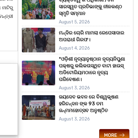
ସାରସ୍ୱତ ପ୍ରତିଭାଙ୍କୁ ନୀଳକଣ୍ଠ
ମାଟିରୁ
ସ୍ମୃତି ସମ୍ମାନ
ନ୍ତ୍ରୀ
August 5, 2026
ମନ୍ଦିର ଚୋରି ମାମଲା ରେପେସାଦାର
ଅପରାଧୀ ଗିରଫ।
August 4, 2026
*ଓଡ଼ିଶୀ ନୃତ୍ୟାନୁଷ୍ଠାନ ନୃତ୍ୟନିପୁଣା
ପକ୍ଷରୁ କଲିକତାସ୍ଥିତ ବାଟା ହାଉସ୍
ଅଡିଟୋରିୟମଠାରେ ନୃତ୍ୟ
ପରିବେଷଣ।
August 3, 2026
ଜୟଦେବ ଭବନ ରେ ବିଶ୍ୱଭୂଷଣ
ହରିଚନ୍ଦନ ଙ୍କ 93 ତମ
ଜନ୍ମମହୋତ୍ସବ ଅନୁଷ୍ଠିତ
August 3, 2026
MORE