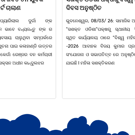
ିତ
ଉପଲକ୍ଷେ ନାଟକ ‘ଖାଣ୍ଟି ସୁନା
/03/ 26: ସାମାଜିକ ଅନୁଷ୍ଠାନ
ଚିଲିକା: ଆନ୍ତର୍ଜାତୀୟ ମହିଳା ଦିବ
"ପକ୍ଷରୁ ସ୍ଥାନୀୟ ସିଆରପି
ଅବସରରେ ବାଲୁଗାଁସ୍ଥିତ ମା' ଭଗବ
ଳୟ ଠାରେ "ବିଶ୍ୱ ମହିଳା ଦିବସ
ନିକେତନ ର ଓଡ଼ିଆ ଅସ୍ମିତା ଉପରେ 
 ବିଜୟ କୁମାର ପ୍ରଧାନଙ୍କ
ନାଟକ "ଖାଣ୍ଟି ସୁନା" ଗୈ।ରୀ ସାଂସ
ାପତିତ୍ବ ରେ ଅନୁଷ୍ଠିତ ହୋଇ
ପ୍ରତିଷ୍ଠାନ, ଖୋର୍ଦ୍ଧା ଆନୁକୁଲ୍ୟରେ 
ସଶକ୍ତିକରଣ
ହୋଇଯାଇଛି। ଡ଼ଃ ପ୍ରଦୀପ ଭୈମିକ ଙ୍କ