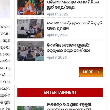
ପର୍ବନାଏବ ସରପଞ୍ଚ ସମେତ ମିଶିଲେ
ୱାର୍ଡ ସଭ୍ୟ/ସଭ୍ୟା
April 17, 2026
ଜନଗଣନା କାର୍ଯ୍ୟକ୍ରମ ପାଇଁ ନିଯୁକ୍ତି
ତାଙ୍କର
ପତ୍ର ପ୍ରଦାନ
କରିଛି।
April 12, 2026
 ସ୍ଥିତ
ବିଏମସିର ବେଆଇନ ୟୁଜରଫି
ିଥିଲେ।
ବିରୁଦ୍ଧରେ ବିଚାର ବିମର୍ଶ ସଭା
ଇ ସେଠା
April 9, 2026
୍ବଭାବିକ
ସେଠାରୁ
MORE
 ଗାଁଁରେ
୍କ ମାଆ
ୋକାକୁଳ
ENTERTAINMENT
ିର୍ବାହୀ
ି ପୁରୀ
ନୀଳକଣ୍ଠ ଦାସ ଥିଲେ ବହୁମୁଖୀ
ାର ନିଜ
ବ୍ୟକ୍ତିତ୍ୱ ର ଅଧିକାରୀ /ତିନି