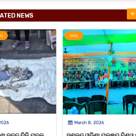
ATED NEWS
ରାଜ୍ୟ
2026
March 8, 2026
 ପକ୍ଷରୁ ବିଶ୍ୱ ମହିଳା
ଆନ୍ତର୍ଜାତୀୟ ମହିଳା ଦିବସ