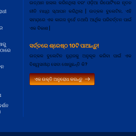
ଉତ୍ଥାନ ହାସଲ କରିନଥିଲା ବରଂ ଓଡ଼ିଆ ରିପୋର୍ଟିଂରେ ନୂତନ
ାଧୀ
ନୀତି ମଧ୍ଯ଼ ସ୍ଥାପନ କରିଥିଲା | ଉତ୍କଳ ବୁଲେଟିନ, ଏହି
ସମଯ଼ରେ ଏକ କାଗଜ ନୁହେଁ ତଥାପି ଆର୍ଥିକ ପରିବର୍ତ୍ତନ ପାଇଁ
 ର
ଏକ ବିକାଶ |
ଷରୁ
ସର୍ଚ୍ଚରେ ଶ୍ରେଷ୍ଠ 10ଟି ପାଆନ୍ତୁ!
ମଠାରେ
ଉତ୍କଳ ବୁଲେଟିନ ନ୍ଯ଼ୁଜକୁ ଅନୁକୂଳ କରିବା ପାଇଁ ଏକ
ବିଶ୍ୱସନୀଯ଼ ସେବା ଖୋଜୁଛନ୍ତି କି?
ଦନ
ଏକ ଉକ୍ତି ଅନୁରୋଧ କରନ୍ତୁ
ଘ
ର୍ଶନ
।