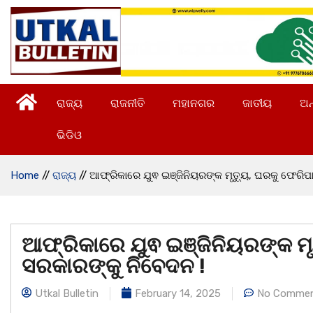
ରାଜ୍ୟ
ରାଜନୀତି
ମହାନଗର
ଜାତୀୟ
ଅନ
ଭିଡିଓ
Home
//
ରାଜ୍ୟ
//
ଆଫ୍ରିକାରେ ଯୁଵ ଇଞ୍ଜିନିୟରଙ୍କ ମୃତ୍ୟୁ, ଘରକୁ ଫେରିପାର
ଆଫ୍ରିକାରେ ଯୁଵ ଇଞ୍ଜିନିୟରଙ୍କ ମୃତ
ସରକାରଙ୍କୁ ନିିବେଦନ !
Utkal Bulletin
February 14, 2025
No Comme