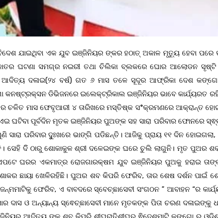
ିଦେଶ ଯାଇଥିବା ଏକ ଯୁବ ଇଞ୍ଜିନିୟର ଙ୍କର ହଠାତ୍ ଅକାଳ ମୃତ୍ୟୁ ହେବା ପରେ 
୍ଶ କାତର ଘଟଣା ସମଗ୍ର ନଇରୀ ତଥା ଚିଲିକା ବ୍ଲକରେ ଘୋର ଆଲୋଡନ ସୃଷ୍ଟି 
ଆଦିତ୍ୟ ଦଳାଇ(୨୪ ବର୍ଷ) ଗତ ୬ ମାସ ତଳେ ସୂଦୂର ଆଫ୍ରିକା ଦେଶ କଙ୍ଗୋ
କନଷ୍ଟ୍ରକ୍ସନ ଡିଭିଜନରେ ଇଲେକ୍ଟ୍ରିକାଲ ଇଞ୍ଜିନିୟର ଭାବେ କାର୍ଯ୍ୟରତ ରହ
େଠାରେ ଚଳିତ ମାସ ଫେବୃଆରୀ ୪ ତାରିଖରେ ମସ୍ତିଷ୍କ ସ°କ୍ରମଣରେ ଆକ୍ରାନ୍ତ ହୋ
ଏଇ ଘଟିବା ପୂର୍ବଦିନ ମୃତକ ଇଞ୍ଜିନିୟର ପୁଅଙ୍କ ସହ ସାରା ପରିବାର ଫୋନରେ ସ୍ଵ
 ସାରା ପରିବାର ଦୁୁଃଖରେ ଭାଙ୍ଗି ପଡିଛନ୍ତି। ଆଜିକୁ ପ୍ରାୟ ୧୧ ଦିନ ହୋଇଗଲା, 
। ସେହି ଦିି ଠାରୁ ଶୋକାକୁଳ ଶ୍ରୀ ଦଳେଇଙ୍କ ଘରେ ଚୁଲି ଲାଗୁନି। ମୃତ ପୁଅର ଶବ
ନାହିଁ। ଏପଟେ ଘରର ଏକମାତ୍ର ରୋଜଗାରକ୍ଷମ ଯୁବ ଇଞ୍ଜିନିୟର ପୁଅକୁ ହରାଇ ତାଙ
କର ଛାୟା ଖେଳିରହିଛି। ପୁଅର ଶବ କିପରି ଫେରିବ, ତାର ଶେଷ ଦର୍ଶନ ପାଇଁ ଶ
 ଜନ୍ମମାଟିକୁ ଫେରିବ, ଏ ବାବଦରେ ସ୍ବେଚ୍ଛାସେବୀ ସଂଗଠନ ” ଆବାହନ “ର କାର୍ଯ୍ୟନ
 ଦାସ ଓ ଅନ୍ୟାନ୍ୟ ସ୍ଵେଚ୍ଛାସେବୀ ମାନେ ମୃତକଙ୍କ ପିତା ଚରଣ ଦଳାଇଙ୍କୁ ଧର
ନିୟର ଆଦିତ୍ୟ ଙ୍କ ଶବ କିପରି ଶୀଘ୍ରାତିଶୀଘ୍ର ଵିଦେଶମାଟି କଙ୍ଗୋ ରୁ ଓଡ଼ିଶ