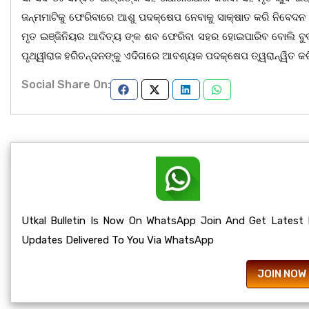
ଜନ୍ମମାଟିକୁ ଫେରିବାରେ ଆଶୁ ପଦକ୍ଷେପ ନେବାକୁ ସାକ୍ଷାତ କରି ନିବେଦ
ମୃତ ଇଞ୍ଜିନିୟର ଆଦିତ୍ୟ ଙ୍କ ଶବ ଫେରିବା ସହର ହୋଇପାରିବ ବୋଲି ବୁଦ୍
ପୃଥ୍ୱୀରାଜ ହରିଚନ୍ଦନଙ୍କୁ ଏଦିଗରେ ଆବଶ୍ୟକ ପଦକ୍ଷେପ ତ୍ୱରାନ୍ୱିତ କରି
Social Share On:
Utkal Bulletin Is Now On WhatsApp Join And Get Latest
Updates Delivered To You Via WhatsApp
JOIN NOW