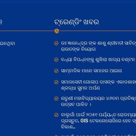
କ
ଟ୍ରେଣ୍ଡିଂ ଖବର
ଡଃ ଜ୍ଞାନେନ୍ଦ୍ର ଙ୍କ ଶାଶୁ ଶ୍ରୀମତୀ ସାବିତ୍
ୋଇନଥିବା
ରାଉତଙ୍କ ବିୟୋଗ
ବନ୍ୟା ବିପନ୍ନଙ୍କୁ ଶୁଖିଲା ଖାଦ୍ୟ ବଣ୍ଟନ
ସାମ୍ବାଦିକ ମାନେ ସମାଜର ଆଇନା
ସମାଜସେବୀ ଗୋଲାପ ଦାସଙ୍କ ଏକାଦଶାହ
ଶ୍ରଦ୍ଧା ସୁମନ ଅର୍ପଣ
ନାଚୁଣୀ ମହାବିଦ୍ୟାଳୟର ୪୬ତମ ପ୍ରତିଷ୍
ଉତ୍ସବ ପାଳିତ ।
ବାଲୁଗାଁ ପାଇଁ ୨୦୫୧ ପର୍ଯ୍ୟନ୍ତ ରୋଡମ୍ୟା
ପ୍ରସ୍ତୁତ, GIS ଟେକନୋଲୋଜିରେ ହେବ ସ୍ମ
ବିକାଶ..