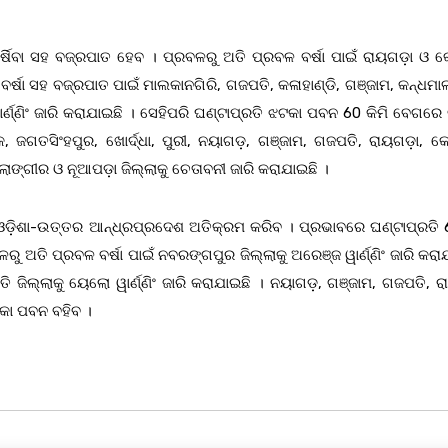
 ବର୍ଷିବା ସହ ବଜ୍ରପାତ ହେବ । ପ୍ରବଳରୁ ଅତି ପ୍ରବଳ ବର୍ଷା ପାଇଁ ରାୟଗଡ଼ା ଓ 
ବର୍ଷା ସହ ବଜ୍ରପାତ ପାଇଁ ମାଲକାନଗିରି, ଗଜପତି, କଳାହାଣ୍ଡି, ଗଞ୍ଜାମ, କନ୍ଧମାଳ
୍ଣ୍ଣିଂ ଜାରି କରାଯାଇଛି । ସେହିପରି ଘଣ୍ଟାପ୍ରତି ଝଟକା ପବନ 60 କିମି ବେଗରେ
 ଜଗତସିଂହପୁର, ଖୋର୍ଦ୍ଧା, ପୁରୀ, ନୟାଗଡ଼, ଗଞ୍ଜାମ, ଗଜପତି, ରାୟଗଡ଼ା, କୋ
ାଙ୍ଗୀର ଓ ନୂଆପଡ଼ା ଜିଲ୍ଲାକୁ ଚେତାବନୀ ଜାରି କରାଯାଇଛି ।
ଡ଼ିଶା-ଉତ୍ତର ଆନ୍ଧ୍ରପ୍ରଦେଶ ଅତିକ୍ରମ କରିବ । ପ୍ରଭାବରେ ଘଣ୍ଟାପ୍ରତି 6
ୁ ଅତି ପ୍ରବଳ ବର୍ଷା ପାଇଁ ନବରଙ୍ଗପୁର ଜିଲ୍ଲାକୁ ଅରେଞ୍ଜ ୱାର୍ଣ୍ଣିଂ ଜାରି କରା
 ଜିଲ୍ଲାକୁ ୟେଲୋ ୱାର୍ଣ୍ଣିଂ ଜାରି କରାଯାଇଛି । ନୟାଗଡ଼, ଗଞ୍ଜାମ, ଗଜପତି, ର
କା ପବନ ବହିବ ।