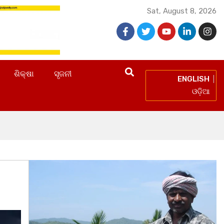
Sat, August 8, 2026
ଶିକ୍ଷା
ସୃଜନୀ
ENGLISH
ଓଡ଼ିଆ