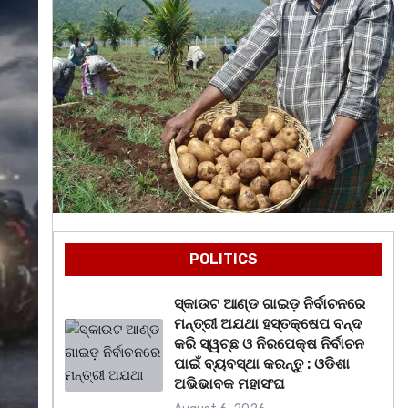
POLITICS
ସ୍କାଉଟ ଆଣ୍ଡ ଗାଇଡ଼ ନିର୍ବାଚନରେ
ମନ୍ତ୍ରୀ ଅଯଥା ହସ୍ତକ୍ଷେପ ବନ୍ଦ
କରି ସ୍ୱଚ୍ଛ ଓ ନିରପେକ୍ଷ ନିର୍ବାଚନ
ପାଇଁ ବ୍ୟବସ୍ଥା କରନ୍ତୁ : ଓଡିଶା
ଅଭିଭାବକ ମହାସଂଘ