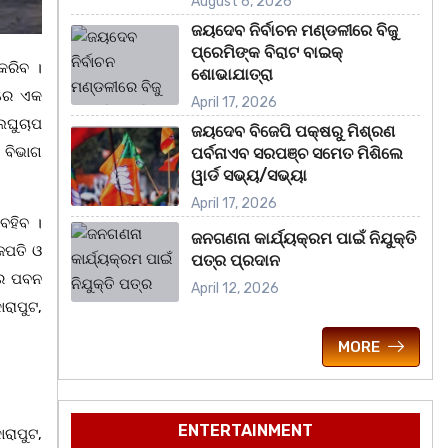
August 6, 2026
ଜୟଦେବ ନିର୍ବାଚନ ମଣ୍ଡଳୀରେ ବିଜୁ
ପ୍ରେମିଙ୍କ ବିରାଟ ବାଇକ୍
କରିବ ।
ଶୋଭାଯାତ୍ରା
ଳରେ ଏକ
April 17, 2026
ଲଘୁଚାପ
ଜୟଦେବ ବିଜେପି ପକ୍ଷରୁ ମିଶ୍ରଣ
ଗ ବିଭାଗ
ପର୍ବନାଏବ ସରପଞ୍ଚ ସମେତ ମିଶିଲେ
ୱାର୍ଡ ସଭ୍ୟ/ସଭ୍ୟା
April 17, 2026
ବହିବ ।
ଜନଗଣନା କାର୍ଯ୍ୟକ୍ରମ ପାଇଁ ନିଯୁକ୍ତି
ଜପତି ଓ
ପତ୍ର ପ୍ରଦାନ
ରେ ପବନ
April 12, 2026
ରାପୁଟ,
MORE
ENTERTAINMENT
ୋରାପୁଟ,