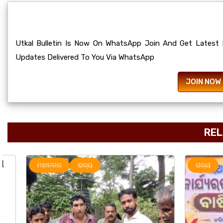
Utkal Bulletin Is Now On WhatsApp Join And Get Latest
Updates Delivered To You Via WhatsApp
JOIN NOW
REL
ମହାନଗର
ରାଜ୍ୟ
ରାଜ୍ୟ