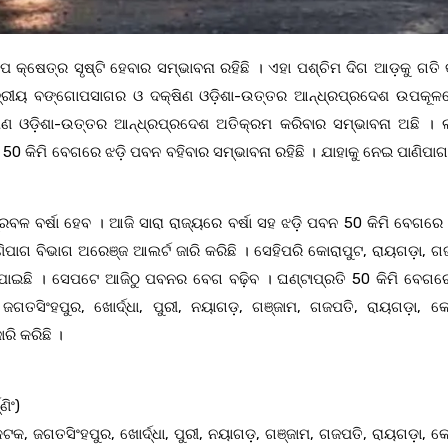
ଷେତ୍ର ସୃଷ୍ଟି ହେବାର ସମ୍ଭାବନା ରହିଛି । ଏହା ପଶ୍ଚିମ ଦିଗ ଆଡ଼କୁ ଗତି 
ନ୍ଦ୍ରୀୟ ବଙ୍ଗୋପସାଗର ଓ ଦକ୍ଷିଣ ଓଡ଼ିଶା-ଉତ୍ତର ଆନ୍ଧ୍ରପ୍ରଦେଶ ଉପକୂ
ଣ ଓଡ଼ିଶା-ଉତ୍ତର ଆନ୍ଧ୍ରପ୍ରଦେଶ ଅତିକ୍ରମ କରିବାର ସମ୍ଭାବନା ଅଛି । 
50 କିମି ବେଗରେ ଝଡ଼ି ପବନ ବହିବାର ସମ୍ଭାବନା ରହିଛି । ଯାହାକୁ ନେଇ ପାଣିପା
ବଳ ବର୍ଷା ହେବ । ଆଜି ସାରା ରାଜ୍ୟରେ ବର୍ଷା ସହ ଝଡ଼ି ପବନ 50 କିମି ବେଗରେ 
ିପାଗ ବିଭାଗ ଅରେଞ୍ଜ ଆଲର୍ଟ ଜାରି କରିଛି । ସେହିପରି କୋରାପୁଟ, ରାୟଗଡ଼ା, ଗ
ାଯାଇଛି । ସେପଟେ ଆଜିଠୁ ପବନର ବେଗ ବଢ଼ିବ । ଘଣ୍ଟାପ୍ରତି 50 କିମି ବେଗ
ଗତସିଂହପୁର, ଖୋର୍ଦ୍ଧା, ପୁରୀ, ନୟାଗଡ଼, ଗଞ୍ଜାମ, ଗଜପତି, ରାୟଗଡ଼ା, କୋ
ରି କରିଛି ।
ିଂ)
କ, ଜଗତସିଂହପୁର, ଖୋର୍ଦ୍ଧା, ପୁରୀ, ନୟାଗଡ଼, ଗଞ୍ଜାମ, ଗଜପତି, ରାୟଗଡ଼ା, କ