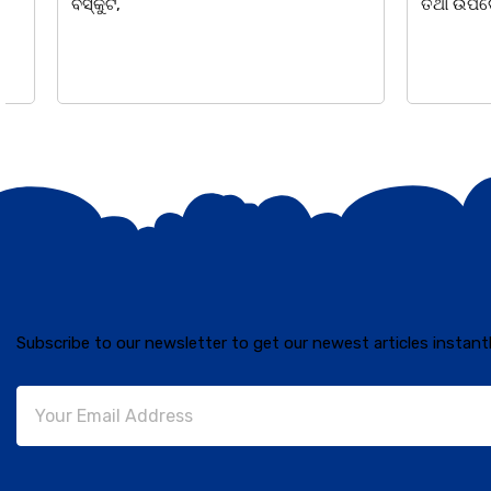
ବିସ୍କୁଟ,
ତଥା ଉପଦେଷ୍ଟା
Subscribe to our newsletter to get our newest articles instantl