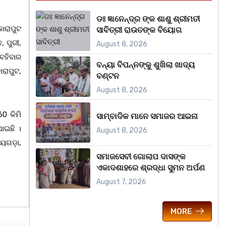
ଡଃ ଜ୍ଞାନେନ୍ଦ୍ର ଙ୍କ ଶାଶୁ ଶ୍ରୀମତୀ
କୋରାପୁଟ
ସାବିତ୍ରୀ ରାଉତଙ୍କ ବିୟୋଗ
, ପୁରୀ,
August 8, 2026
 ବହିବାର
ବନ୍ୟା ବିପନ୍ନଙ୍କୁ ଶୁଖିଲା ଖାଦ୍ୟ
ରାପୁଟ,
ବଣ୍ଟନ
August 8, 2026
0 କିମି
ସାମ୍ବାଦିକ ମାନେ ସମାଜର ଆଇନା
ଯାଇଛି ।
August 8, 2026
ାୟଗଡ଼ା,
ସମାଜସେବୀ ଗୋଲାପ ଦାସଙ୍କ
ଏକାଦଶାହରେ ଶ୍ରଦ୍ଧା ସୁମନ ଅର୍ପଣ
August 7, 2026
MORE