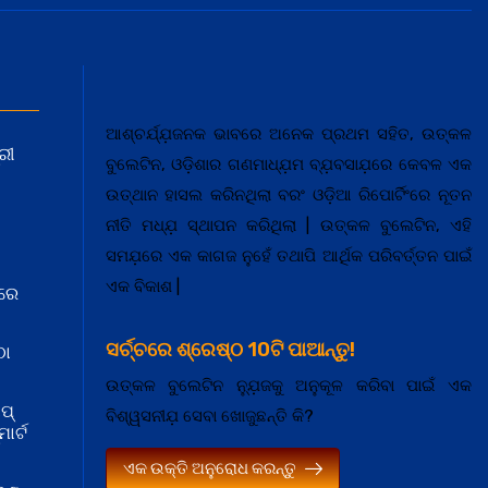
ଆଶ୍ଚର୍ଯ୍ଯ଼ଜନକ ଭାବରେ ଅନେକ ପ୍ରଥମ ସହିତ, ଉତ୍କଳ
ରୀ
ବୁଲେଟିନ, ଓଡ଼ିଶାର ଗଣମାଧ୍ଯ଼ମ ବ୍ଯ଼ବସାଯ଼ରେ କେବଳ ଏକ
ଉତ୍ଥାନ ହାସଲ କରିନଥିଲା ବରଂ ଓଡ଼ିଆ ରିପୋର୍ଟିଂରେ ନୂତନ
ନୀତି ମଧ୍ଯ଼ ସ୍ଥାପନ କରିଥିଲା | ଉତ୍କଳ ବୁଲେଟିନ, ଏହି
ସମଯ଼ରେ ଏକ କାଗଜ ନୁହେଁ ତଥାପି ଆର୍ଥିକ ପରିବର୍ତ୍ତନ ପାଇଁ
ଏକ ବିକାଶ |
ରେ
ସର୍ଚ୍ଚରେ ଶ୍ରେଷ୍ଠ 10ଟି ପାଆନ୍ତୁ!
ଠା
ଉତ୍କଳ ବୁଲେଟିନ ନ୍ଯ଼ୁଜକୁ ଅନୁକୂଳ କରିବା ପାଇଁ ଏକ
ପ୍
ବିଶ୍ୱସନୀଯ଼ ସେବା ଖୋଜୁଛନ୍ତି କି?
ାର୍ଟ
ଏକ ଉକ୍ତି ଅନୁରୋଧ କରନ୍ତୁ