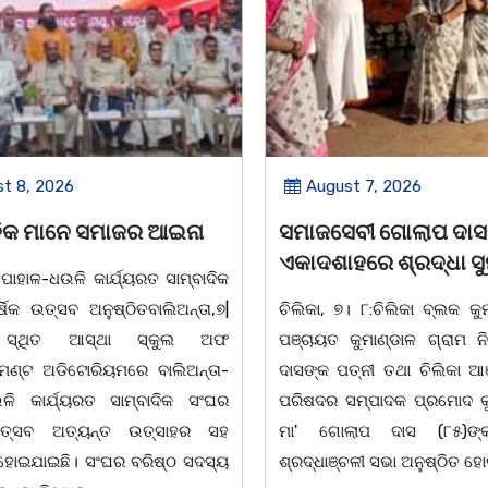
 2026
August 7, 2026
 ମାନେ ସମାଜର ଆଇନା
ସମାଜସେବୀ ଗୋଲାପ ଦାସଙ୍କ
ଏକାଦଶାହରେ ଶ୍ରଦ୍ଧା ସୁମନ 
ଳ-ଧଉଳି କାର୍ଯ୍ୟରତ ସାମ୍ବାଦିକ
ତ୍ସବ ଅନୁଷ୍ଠିତବାଲିଅନ୍ତା,୭|
ଚିଲିକା, ୭। ୮:ଚିଲିକା ବ୍ଲକ କୁମାଣ୍ଡ
ଥିତ ଆସ୍ଥା ସ୍କୁଲ ଅଫ
ପଞ୍ଚାୟତ କୁମାଣ୍ଡାଳ ଗ୍ରାମ ନିବାସୀ
 ଅଡିଟୋରିୟମରେ ବାଲିଅନ୍ତା-
ଦାସଙ୍କ ପତ୍ନୀ ତଥା ଚିଲିକା ଆଞ୍ଚଳି
ାର୍ଯ୍ୟରତ ସାମ୍ବାଦିକ ସଂଘର
ପରିଷଦର ସମ୍ପାଦକ ପ୍ରମୋଦ କୁମାର 
ସବ ଅତ୍ୟନ୍ତ ଉତ୍ସାହର ସହ
ମା' ଗୋଲାପ ଦାସ (୮୫)ଙ୍କ ଏକ
ାଇଛି। ସଂଘର ବରିଷ୍ଠ ସଦସ୍ୟ
ଶ୍ରଦ୍ଧାଞ୍ଚଳୀ ସଭା ଅନୁଷ୍ଠିତ ହୋଇଥିଲା