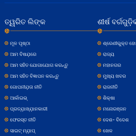
ତ୍ୱରିତ ଲିଙ୍କ
ଶୀର୍ଷ ବର୍ଗଗୁଡ଼ି
ମୂଳ ପୃଷ୍ଠା
ଶ୍ରେଣୀଭୁକ୍ତ ହ
ଆମ ବିଷଯ଼ରେ
ରାଜ୍ୟ
ଆମ ସହିତ ଯୋଗାଯୋଗ କରନ୍ତୁ
ମହାନଗର
ଆମ ସହିତ ବିଜ୍ଞାପନ କରନ୍ତୁ
ମୁଖ୍ୟ ଖବର
ଗୋପନୀଯ଼ତା ନୀତି
ରାଜନୀତି
ଆର୍କାଇଭ୍
ଶିକ୍ଷା
ପ୍ରତ୍ଯ଼ାଖ୍ଯ଼ାନକାରୀ
ମନୋରଞ୍ଜନ
ଫେରସ୍ତ ନୀତି
ଦେଶ- ବିଦେଶ
ସାଇଟ୍ ମ୍ଯ଼ାପ୍
ଖେଳ