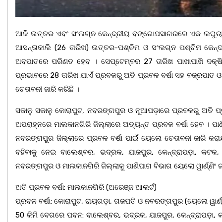
ଆଜି ଉତ୍ତର ଏବଂ ସଂଲଗ୍ନ କେନ୍ଦ୍ରୀୟ ବଙ୍ଗୋପସାଗରରେ ଏକ ଲଘୁଚାପ କ୍
ଆସନ୍ତାକାଲି (26 ତାରିଖ) ଉତ୍ତର-ପଶ୍ଚିମ ଓ ସଂଲଗ୍ନ ପଶ୍ଚିମ କେ
ଅବପାତରେ ପରିଣତ ହେବ । ସେପ୍ଟେମ୍ବର 27 ତାରିଖ ପାଖାପାଖି ଦକ୍ଷି
ପ୍ରଭାବରେ 28 ତାରିଖ ଯାଏଁ ପ୍ରବଳରୁ ଅତି ପ୍ରବଳ ବର୍ଷା ସହ ବଜ୍ରପାତ ଓ 
ଚେତାବନୀ ଜାରି କରିଛି ।
ସକାଳୁ ସକାଳୁ କୋରାପୁଟ, ନବରଙ୍ଗପୁର ଓ ନୂଆପଡ଼ାରେ ପ୍ରବଳରୁ ଅତି ପ୍ର
ଅପରାହ୍ନରେ ମାଲକାନଗିରି ଜିଲ୍ଲାରେ ଅତ୍ୟନ୍ତ ପ୍ରବଳ ବର୍ଷା ହେବ । ପାଣ
ନବରଙ୍ଗପୁର ଜିଲ୍ଲାରେ ପ୍ରବଳ ବର୍ଷା ପାଇଁ ୟେଲୋ ଚେତାବନୀ ଜାରି କର
ବହିବାକୁ ନେଇ ବାଲେଶ୍ବର, ଭଦ୍ରକ, ଯାଜପୁର, କେନ୍ଦ୍ରାପଡ଼ା, କଟକ, ଜ
ନବରଙ୍ଗପୁର ଓ ମାଲକାନଗିରି ଜିଲ୍ଲାକୁ ପାଣିପାଗ ବିଭାଗ ୟେଲୋ ୱାର୍ଣ୍ଣିଂ ଜା
ଅତି ପ୍ରବଳ ବର୍ଷା: ମାଲକାନଗିରି (ଅରେଞ୍ଜ ଆଲର୍ଟ)
ପ୍ରବଳ ବର୍ଷା: କୋରାପୁଟ, ରାୟଗଡ଼ା, ଗଜପତି ଓ ନବରଙ୍ଗପୁର (ୟେଲୋ ୱାର୍ଣ୍ଣ
50 କିମି ବେଗରେ ପବନ: ବାଲେଶ୍ବର, ଭଦ୍ରକ, ଯାଜପୁର, କେନ୍ଦ୍ରାପଡ଼ା, କଟ