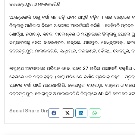
ନବରଙ୍ଗପୁର ଓ ମାଲକାନଗିରି
ଆସନ୍ତାକାଲି ଠାରୁ ବର୍ଷା ସହ ଝଡ଼ି ପବନ ଆହୁରି ବଢ଼ିବ । ସାରା ରାଜ୍ୟରେ
ଜିଲ୍ଲାକୁ ପାଣିପାଗ ବିଭାଗ ଅରେଞ୍ଜ ଆଲର୍ଟଜାରି କରିଛି । ସେହିପରି ପ୍ରବଳ 
ଖୋର୍ଦ୍ଧା, ନୟାଗଡ଼, କଟକ, ବାଲେଶ୍ବର ଓ ମୟୂରଭଞ୍ଜ ଜିଲ୍ଲାକୁ ୟେଲୋ ୱାର
ସମ୍ଭାବନାକୁ ନେଇ ବାଲେଶ୍ବର, ଭଦ୍ରକ, ଯାଜପୁର, କେନ୍ଦ୍ରାପଡ଼ା, କଟକ,
ନବରଙ୍ଗପୁର, ମାଲକାନଗିରି, କନ୍ଧମାଳ, କଳାହାଣ୍ଡି, ବୌଦ୍ଧ, ସୋନପୁର, ବଲ
ଲଘୁଚାପ ଅବପାତରେ ପରିଣତ ହେବା ପରେ 27 ତାରିଖ ପାଖାପାଖି ଦକ୍ଷିଣ ଓ
ବେଗରେ ଝଡ଼ି ପବନ ବହିବ । ସାରା ଓଡ଼ିଶାରେ ବର୍ଷାର ପ୍ରଭାବ ରହିବ । ପ୍ରବଳର
ପ୍ରବଳ ବର୍ଷା ପାଇଁ ମାଲକାନଗିରି, କୋରାପୁଟ, ରାୟଗଡ଼ା, ଗଞ୍ଜାମ ଓ ଗଜପତି
ନବରଙ୍ଗପୁର, କୋରାପୁଟ ଓ ମାଲକାନଗିରି ଜିଲ୍ଲାରେ 60 କିମି ବେଗରେ ଝଟ
Social Share On: