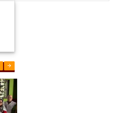
ରାଜ୍ୟ
ସୃଜନୀ
ରାଜ୍