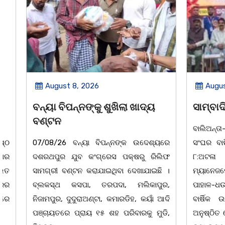
August 8, 2026
August 8,
ବନ୍ୟା ବିପନ୍ନଙ୍କୁ ଶୁଖିଲା ଖାଦ୍ୟ
ସାମ୍ବାଦିକ
ବଣ୍ଟନ
ବାଲିଅନ୍ତା-ପାହା
07/08/26 ବନ୍ୟା ବିପନ୍ନଙ୍କ ଉଦେଶ୍ୟରେ
ସଂଘର ବାର୍ଷିକ ଉ
ଦଶରଥପୁର ଯୁବ କଂଗ୍ରେସ ପକ୍ଷରୁ ରିଲିଫ
୮:ଅଟଳା ସ୍
ସାମଗ୍ରୀ ବଣ୍ଟନ କରାଯାଇଥିବା ଦେଖାଯାଇଛି ।
ମ୍ୟାନେଜମେଣ୍ଟ
ବ୍ଲକସ୍ଥ କସପା, ତରପଦା, ମଲିକାପୁର,
ପାହାଳ-ଧଉଳି କ
ନିଜାମପୁର, ଦୁଦୁରାଅଣ୍ଟା, କମାରଡିହ, କୟାଁ ଆଦି
ବାର୍ଷିକ ଉତ୍
ପଞ୍ଚାୟତରେ ପ୍ରାୟ ୧୫ ଶହ ପରିବାରକୁ ମୁଡି,
ଅନୁଷ୍ଠିତ ହୋଇଯ