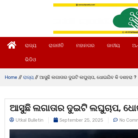
ରାଜ୍ୟ
ରାଜନୀତି
ମହାନଗର
ଜାତୀୟ
ଅନ
ଭିଡିଓ
Home
//
ରାଜ୍ୟ
//
ଆସୁଛି ଲଗାତାର ଦୁଇଟି ଲଘୁଚାପ, ଧୋଇଯିବ କି ଦଶହରା ?
ଆସୁଛି ଲଗାତାର ଦୁଇଟି ଲଘୁଚାପ, ଧୋ
Utkal Bulletin
September 25, 2025
No Com