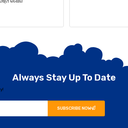
 କିଶୋର
Always Stay Up To Date
y!
SUBSCRIBE NOW