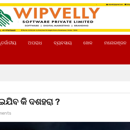
୍ତର୍ଜାତୀୟ
ଅପରାଧ
ବ୍ୟବସାୟ
ଖେଳ
ମନୋରଞ୍ଜନ
ଇଯିବ କି ଦଶହରା ?
ments