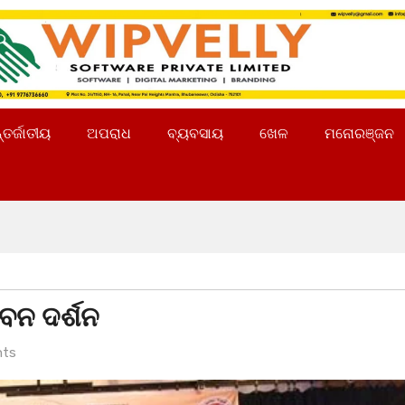
୍ତର୍ଜାତୀୟ
ଅପରାଧ
ବ୍ୟବସାୟ
ଖେଳ
ମନୋରଞ୍ଜନ
ବନ ଦର୍ଶନ
ts