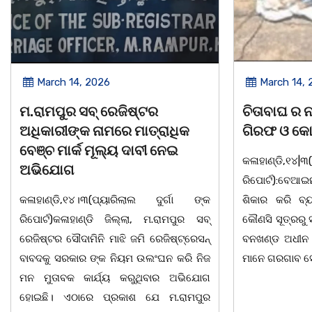
March 14, 2026
March 8, 
ଚିତାବାଘ ର ନଖ ଜବତ ତିନି ଯୁବକ
ସଶକ୍ତ ଓଡିଶା
ଗିରଫ ଓ କୋର୍ଟ ଚାଲାଣ
ଦିବସ ଅନୁଷ୍ଠ
କଳାହାଣ୍ଡି,୧୪|୩(ପ୍ୟାରିଲାଲ ଦୁର୍ଗା ଙ୍କ
ଭୁବନେଶ୍ୱର, 08
ରିପୋର୍ଟ):ବେଆଇନ ଭାବେ ବନ୍ୟଜନ୍ତୁ ଙ୍କ ର
"ସଶକ୍ତ ଓଡିଶା
ଶିକାର କରି ବ୍ୟବସାୟ ଚାଲୁଥିବା ସମ୍ପର୍କରେ
ସ୍ଥିତ କାର୍ଯ୍ୟା
କୌଣସି ସୂତ୍ରରୁ ସୂଚନା ପାଇ କଳାହାଣ୍ଡି ଉତ୍ତର
-2026 ଆବାହକ
ବନଖଣ୍ଡ ଅଧୀନ କେଗାଁ ରେଞ୍ଜର ବନ କର୍ମଚାରୀ
ସଂଯୋଜନା ଓ ସଭ
ମାନେ ଗରଗାବ ସେକ୍ସନ ଅଧୀନ କାନ୍ଦୁଲଝର
ଯାଇଛି l ମହିଳା 