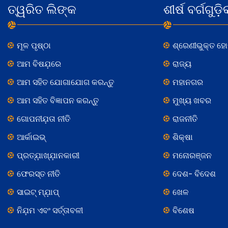
ତ୍ୱରିତ ଲିଙ୍କ
ଶୀର୍ଷ ବର୍ଗଗୁଡ଼ି
ମୂଳ ପୃଷ୍ଠା
ଶ୍ରେଣୀଭୁକ୍ତ ହ
ଆମ ବିଷଯ଼ରେ
ରାଜ୍ୟ
ଆମ ସହିତ ଯୋଗାଯୋଗ କରନ୍ତୁ
ମହାନଗର
ଆମ ସହିତ ବିଜ୍ଞାପନ କରନ୍ତୁ
ମୁଖ୍ୟ ଖବର
ଗୋପନୀଯ଼ତା ନୀତି
ରାଜନୀତି
ଆର୍କାଇଭ୍
ଶିକ୍ଷା
ପ୍ରତ୍ଯ଼ାଖ୍ଯ଼ାନକାରୀ
ମନୋରଞ୍ଜନ
ଫେରସ୍ତ ନୀତି
ଦେଶ- ବିଦେଶ
ସାଇଟ୍ ମ୍ଯ଼ାପ୍
ଖେଳ
ନିଯ଼ମ ଏବଂ ସର୍ତ୍ତାବଳୀ
ବିଶେଷ