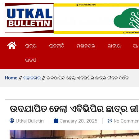
ରାଜ୍ୟ
ରାଜନୀତି
ମହାନଗର
ଜାତୀୟ
ଅନ
ଭିଡିଓ
Home
//
ମହାନଗର
//
ଉଦଯାପିତ ହେଲା ଏବିଭିପିର ଛାତ୍ର ଜୀବନ ଦର୍ଶନ
ଉଦଯାପିତ ହେଲା ଏବିଭିପିର ଛାତ୍ର ଜୀ
Utkal Bulletin
January 28, 2025
No Commen