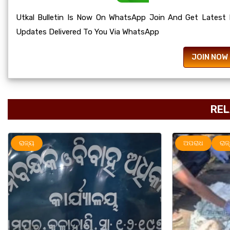
Utkal Bulletin Is Now On WhatsApp Join And Get Latest
Updates Delivered To You Via WhatsApp
JOIN NOW
REL
ଅପରାଧ
ରାଜ୍ୟ
ରାଜ୍ୟ