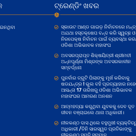
କ
ଟ୍ରେଣ୍ଡିଂ ଖବର
ସ୍କାଉଟ ଆଣ୍ଡ ଗାଇଡ଼ ନିର୍ବାଚନରେ ମନ୍ତ୍
ୋଇନଥିବା
ଅଯଥା ହସ୍ତକ୍ଷେପ ବନ୍ଦ କରି ସ୍ୱଚ୍ଛ ଓ
ନିରପେକ୍ଷ ନିର୍ବାଚନ ପାଇଁ ବ୍ୟବସ୍ଥା କରନ୍
ଓଡିଶା ଅଭିଭାବକ ମହାସଂଘ
ଅବସରପ୍ରାପ୍ତ ଶିକ୍ଷୟିତ୍ରୀ ଶ୍ରୀମତୀ
ଅନ୍ନପୂର୍ଣ୍ଣା ମିଶ୍ରଙ୍କ ଅବସରକାଳୀନ
ସମ୍ବର୍ଦ୍ଧନା
ପୁନର୍ବାର ତ୍ରୁଟି ପିଲାଙ୍କୁ ମୂର୍ଖ କରିବାକୁ
ଷଡଯନ୍ତ୍ର ! ଭୁଲ ବହି ପ୍ରତ୍ୟାହାର ନହ
ଆସନ୍ତା 17 ତାରିଖରୁ ଓଡିଶା ଅଭିଭାବକ
ମହାସଂଘର ଆମରଣ ଅନଶନ
ଆତ୍ମହତ୍ୟା କରୁଥିବା ଯୁବକକୁ ଦେବ ଦୂତ 
ଜୀବନ ବଞ୍ଚାଇଲେ ଥାନା ଅଧିକାରୀ।
ନୀଳକଣ୍ଠ ଦାସ ଥିଲେ ବହୁମୁଖୀ ବ୍ୟକ୍ତିତ୍
ଅଧିକାରୀ /ତିନି ସାରସ୍ୱତ ପ୍ରତିଭାଙ୍କୁ
ନୀଳକଣ୍ଠ ସ୍ମୃତି ସମ୍ମାନ