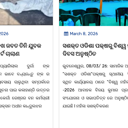
2026
March 8, 2026
 ପକ୍ଷରୁ ବିଶ୍ୱ ମହିଳା
ଆନ୍ତର୍ଜାତୀୟ ମହିଳା ଦିବସ
ିତ
ଉପଲକ୍ଷେ ନାଟକ ‘ଖାଣ୍ଟି ସୁନା
/03/ 26: ସାମାଜିକ ଅନୁଷ୍ଠାନ
ଚିଲିକା: ଆନ୍ତର୍ଜାତୀୟ ମହିଳା ଦିବ
"ପକ୍ଷରୁ ସ୍ଥାନୀୟ ସିଆରପି
ଅବସରରେ ବାଲୁଗାଁସ୍ଥିତ ମା' ଭଗବ
ଳୟ ଠାରେ "ବିଶ୍ୱ ମହିଳା ଦିବସ
ନିକେତନ ର ଓଡ଼ିଆ ଅସ୍ମିତା ଉପରେ 
 ବିଜୟ କୁମାର ପ୍ରଧାନଙ୍କ
ନାଟକ "ଖାଣ୍ଟି ସୁନା" ଗୈ।ରୀ ସାଂସ
ାପତିତ୍ବ ରେ ଅନୁଷ୍ଠିତ ହୋଇ
ପ୍ରତିଷ୍ଠାନ, ଖୋର୍ଦ୍ଧା ଆନୁକୁଲ୍ୟରେ 
ସଶକ୍ତିକରଣ
ହୋଇଯାଇଛି। ଡ଼ଃ ପ୍ରଦୀପ ଭୈମିକ ଙ୍କ