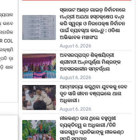
ସ୍କାଉଟ ଆଣ୍ଡ ଗାଇଡ଼ ନିର୍ବାଚନରେ
ାଜ୍ୟପାଳ
ମନ୍ତ୍ରୀ ଅଯଥା ହସ୍ତକ୍ଷେପ ବନ୍ଦ
ି ଭାବେ
କରି ସ୍ୱଚ୍ଛ ଓ ନିରପେକ୍ଷ ନିର୍ବାଚନ
ପାଇଁ ବ୍ୟବସ୍ଥା କରନ୍ତୁ : ଓଡିଶା
ନାଗରିକ
ଅଭିଭାବକ ମହାସଂଘ
TOR COL
August 6, 2026
କ୍ଷ୍ମି
ଅବସରପ୍ରାପ୍ତ ଶିକ୍ଷୟିତ୍ରୀ
ପତି ଡ଼ା
ଶ୍ରୀମତୀ ଅନ୍ନପୂର୍ଣ୍ଣା ମିଶ୍ରଙ୍କ
ଡ଼ି ଶାଳ
ଅବସରକାଳୀନ ସମ୍ବର୍ଦ୍ଧନା
August 6, 2026
ଆତ୍ମହତ୍ୟା କରୁଥିବା ଯୁବକକୁ ଦେବ
ଦୂତ ସାଜି ଜୀବନ ବଞ୍ଚାଇଲେ ଥାନା
ଅଧିକାରୀ।
August 6, 2026
ନୀଳକଣ୍ଠ ଦାସ ଥିଲେ ବହୁମୁଖୀ
ବ୍ୟକ୍ତିତ୍ୱ ର ଅଧିକାରୀ /ତିନି
ସାରସ୍ୱତ ପ୍ରତିଭାଙ୍କୁ ନୀଳକଣ୍ଠ
ସ୍ମୃତି ସମ୍ମାନ