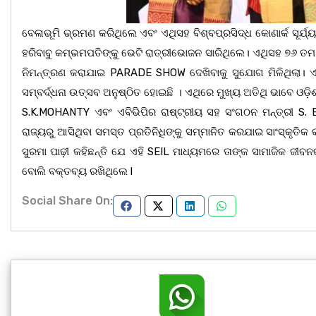
ବେଳାଭୂମି ଭ୍ରମଣ କରିଥିଲେ ଏବଂ ଏଥିସହ ବିଶ୍ବପ୍ରସିଦ୍ଧ କୋଣାର୍କ ସୂର୍ଯ
ହରିବାବୁ କମ୍ଭମପତିଙ୍କୁ ଭେଟି ରାତ୍ରୀଭୋଜନ ସାରିଥିଲେ। ଏଥିସହ ୭୬ ତମ
ନିମନ୍ତ୍ରଣ କରାଯାଇ PARADE SHOW ଦେଖିବାକୁ ସୁଯୋଗ ମିଳିଥିଲା। ଏଥ
ସମ୍ବର୍ଦ୍ଧନା ଉତ୍ସବ ଅନୁଷ୍ଠିତ ହୋଇଛି । ଏଥିରେ ମୁଖ୍ୟ ଅତିଥି ଭାବେ ଓଡ
S.K.MOHANTY ଏବଂ ଏବିଭିପିର ରାଷ୍ଟ୍ରୀୟ ସହ ସଂଗଠନ ମନ୍ତ୍ରୀ S. B
ରାଜ୍ୟରୁ ଆସିଥିବା ସମସ୍ତ ପ୍ରତିନିଧିଙ୍କୁ ସମ୍ମାନିତ କରଯାଇ ସାଂସ୍କୃତିକ 
ସୁରମା ପାଢ଼ୀ କହିଛନ୍ତି ଯେ ଏହି SEIL ମାଧ୍ୟମରେ ତାଙ୍କ ସାମାଜିକ ଜୀବନର
ବୋଲି ବକ୍ତବ୍ୟ ରଖିଥିଲେ l
Social Share On: