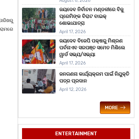
August 6, 2026
ଜୟଦେବ ନିର୍ବାଚନ ମଣ୍ଡଳୀରେ ବିଜୁ
ପ୍ରେମିଙ୍କ ବିରାଟ ବାଇକ୍
ାରିଖରୁ
ଶୋଭାଯାତ୍ରା
୍ରାମରେ
April 17, 2026
ଜୟଦେବ ବିଜେପି ପକ୍ଷରୁ ମିଶ୍ରଣ
ପର୍ବନାଏବ ସରପଞ୍ଚ ସମେତ ମିଶିଲେ
ୱାର୍ଡ ସଭ୍ୟ/ସଭ୍ୟା
April 17, 2026
ଜନଗଣନା କାର୍ଯ୍ୟକ୍ରମ ପାଇଁ ନିଯୁକ୍ତି
ପତ୍ର ପ୍ରଦାନ
April 12, 2026
MORE
ENTERTAINMENT