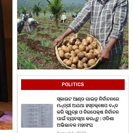
POLITICS
ସ୍କାଉଟ ଆଣ୍ଡ ଗାଇଡ଼ ନିର୍ବାଚନରେ
ମନ୍ତ୍ରୀ ଅଯଥା ହସ୍ତକ୍ଷେପ ବନ୍ଦ
କରି ସ୍ୱଚ୍ଛ ଓ ନିରପେକ୍ଷ ନିର୍ବାଚନ
ପାଇଁ ବ୍ୟବସ୍ଥା କରନ୍ତୁ : ଓଡିଶା
ଅଭିଭାବକ ମହାସଂଘ