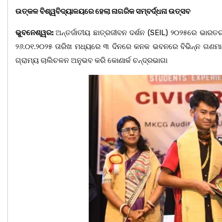
ଉତ୍କଳ ବିଶ୍ୱବିଦ୍ୟାଳୟରେ ହେଲା ନାଗରିକ ସମ୍ବର୍ଦ୍ଧନା ଉତ୍ସବ
ଭୁବନେଶ୍ୱର:
ଅନ୍ତର୍ଜାତୀୟ ଛାତ୍ରଜୀବନ ଦର୍ଶନ (SEIL) ୨୦୨୫ରେ ଭାରତର 
୨୬.୦୧.୨୦୨୫ ତାରିଖ ମଧ୍ୟରେ ୩ ଦିନରେ କନକ ଭବନରେ ବିଭିନ୍ନ ଗଣମାଧ୍
ଗ୍ରାମ୍ୟ ଚାଲିଚଳନ ଅନୁଭବ କରି କୋଣାର୍କ ଚନ୍ଦ୍ରଭାଗା