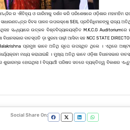
୍ୟମନ୍ଦିର ର ଐତିହ୍ୟ ଓ ଗାରିମାକୁ ଦର୍ଶନ କରି ପରିଶେଷରେ ଓଡ଼ିଶାର ମହାମହିମ ର
 ସାଧାରଣତନ୍ତ୍ର ଦିବସ ପାଳନ ଉପଲକ୍ଷେ SEIL ପ୍ରତିନିଧିମାନଙ୍କୁ ରାଜ୍ୟ ଅତିଥ
ିସହ ସନ୍ଧ୍ୟାରେ ଉତ୍କଳ ବିଶ୍ବବିଦ୍ୟାଳୟସ୍ତିତ M.K.C.G Auditoriumରେ 
଼ିଶା ବିଧାନସଭାର ବାଚସ୍ପତି ଡ଼ା ସୁରମା ପାଢ଼ୀ ଆସିବା ସହ NCC STATE DIREC
alakrishna ପ୍ରମୁଖ ଭାବେ ଅତିଥି ରୂପେ ଉପସ୍ଥିତ ଥିଲେ । ଏଥିରେ ଅଷ୍ଟଲ
କାର୍ଯ୍ୟକ୍ରମ ମଧ୍ୟ କରାଯାଇଛି । ମୁଖ୍ୟ ଅତିଥି ଭାବେ ଓଡ଼ିଶା ବିଧାନସଭାର ବାଚସ୍
 ଶୁଭାରମ୍ଭ ହୋଇଥିଲା l ବିଦ୍ୟାର୍ଥୀ ପରିଷଦ ସତରେ ବ୍ୟକ୍ତିତ୍ୱ ବିକାଶର ଏନ୍ତୁ
Social Share On: