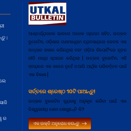
ରୀ
ଆଶ୍ଚର୍ଯ୍ଯ଼ଜନକ ଭାବରେ ଅନେକ ପ୍ରଥମ ସହିତ, ଉତ୍କଳ
ତୁ :
ବୁଲେଟିନ, ଓଡ଼ିଶାର ଗଣମାଧ୍ଯ଼ମ ବ୍ଯ଼ବସାଯ଼ରେ କେବଳ ଏକ
ଉତ୍ଥାନ ହାସଲ କରିନଥିଲା ବରଂ ଓଡ଼ିଆ ରିପୋର୍ଟିଂରେ ନୂତନ
ନୀତି ମଧ୍ଯ଼ ସ୍ଥାପନ କରିଥିଲା | ଉତ୍କଳ ବୁଲେଟିନ, ଏହି
ସମଯ଼ରେ ଏକ କାଗଜ ନୁହେଁ ତଥାପି ଆର୍ଥିକ ପରିବର୍ତ୍ତନ ପାଇଁ
ଏକ ବିକାଶ |
େଲେ
ସର୍ଚ୍ଚରେ ଶ୍ରେଷ୍ଠ 10ଟି ପାଆନ୍ତୁ!
ଉତ୍କଳ ବୁଲେଟିନ ନ୍ଯ଼ୁଜକୁ ଅନୁକୂଳ କରିବା ପାଇଁ ଏକ
ସାଜି
ବିଶ୍ୱସନୀଯ଼ ସେବା ଖୋଜୁଛନ୍ତି କି?
ୱ ର
ଏକ ଉକ୍ତି ଅନୁରୋଧ କରନ୍ତୁ