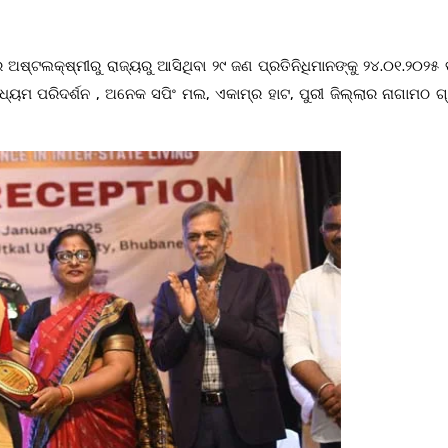
ଅଷ୍ଟଲକ୍ଷ୍ମୀରୁ ରାଜ୍ୟରୁ ଆସିଥିବା ୨୯ ଜଣ ପ୍ରତିନିଧିମାନଙ୍କୁ ୨୪.୦୧.୨୦୨୫ ତ
ୟମ ପରିଦର୍ଶନ , ଅନେକ ସପିଂ ମଲ, ଏକାମ୍ର ହାଟ, ପୁରୀ ଜିଲ୍ଲାର ନାଗାମଠ ଗ