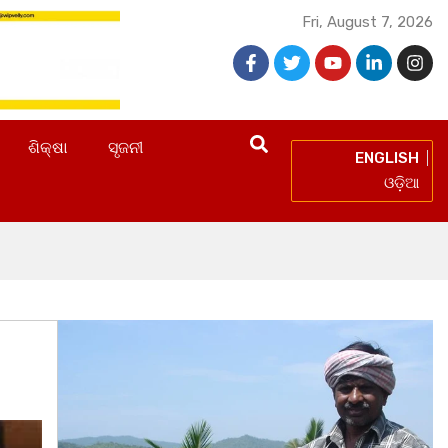
Fri, August 7, 2026
ଶିକ୍ଷା
ସୃଜନୀ
ENGLISH
ଓଡ଼ିଆ