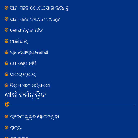
ଆମ ସହିତ ଯୋଗାଯୋଗ କରନ୍ତୁ
ଆମ ସହିତ ବିଜ୍ଞାପନ କରନ୍ତୁ
ଗୋପନୀଯ଼ତା ନୀତି
ଆର୍କାଇଭ୍
ପ୍ରତ୍ଯ଼ାଖ୍ଯ଼ାନକାରୀ
ଫେରସ୍ତ ନୀତି
ସାଇଟ୍ ମ୍ଯ଼ାପ୍
ନିଯ଼ମ ଏବଂ ସର୍ତ୍ତାବଳୀ
ଶୀର୍ଷ ବର୍ଗଗୁଡ଼ିକ
ଶ୍ରେଣୀଭୁକ୍ତ ହୋଇନଥିବା
ରାଜ୍ୟ