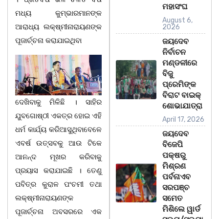
ମହାସଂଘ
ମଧ୍ୟ କୁମ୍ଭାରମାନଙ୍କ
August 6,
ଆରାଧ୍ୟ ଲକ୍ଷ୍ମୀନାରାୟଣଙ୍କ
2026
ପୂଜାର୍ଚ୍ଚନା କରାଯାଇଥିବା
ଜୟଦେବ
ନିର୍ବାଚନ
ମଣ୍ଡଳୀରେ
ବିଜୁ
ପ୍ରେମିଙ୍କ
ବିରାଟ ବାଇକ୍
ଦେଖିବାକୁ ମିଳିଛି । ସାହିର
ଶୋଭାଯାତ୍ରା
ଯୁବଗୋଷ୍ଠୀ ଏକତ୍ର ହୋଇ ଏହି
April 17, 2026
ଧର୍ମ କାର୍ଯ୍ୟ କରିଆସୁଥିବାବେଳେ
ଜୟଦେବ
ଏବର୍ଷ ଉତ୍ସବକୁ ଆଉ ଟିକେ
ବିଜେପି
ପକ୍ଷରୁ
ଆନନ୍ଦ ମୂଖର କରିବାକୁ
ମିଶ୍ରଣ
ପ୍ରୟାସ କରାଯାଇଛି । ତେଣୁ
ପର୍ବନାଏବ
ପବିତ୍ର କୁରାଳ ପଂଚମୀ ତଥା
ସରପଞ୍ଚ
ଲକ୍ଷ୍ମୀନାରାୟଣଙ୍କ
ସମେତ
ମିଶିଲେ ୱାର୍ଡ
ପୂଜାର୍ଚ୍ଚନା ଅବସରରେ ଏକ