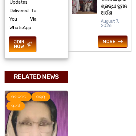
Updates
ଶ୍ରଦ୍ଧା ସୁମନ
Delivered To
ଅର୍ପଣ
You Via
August 7,
2026
WhatsApp
MORE
JOIN
NOW
RELATED NEWS
ନଗର
ରାଜ୍ୟ
ମହାନଗର
ରାଜ୍ୟ
ରାଜ