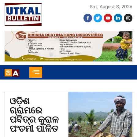
Sat, August 8, 2026
ଓଡ଼ିଶ
ଗ୍ରାମରେ
ପବିତ୍ର କୁରାଳ
ପଂଚମୀ ପାଳିତ