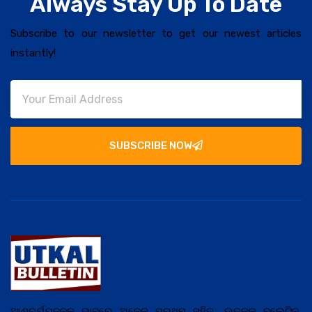
Always Stay Up To Date
Subscribe to our newsletter to get our newest articles
instantly!
SUBSCRIBE NOW
ଆଶ୍ଚର୍ଯ୍ଯ଼ଜନକ ଭାବରେ ଅନେକ ପ୍ରଥମ ସହିତ, ଉତ୍କଳ ବୁଲେଟିନ,