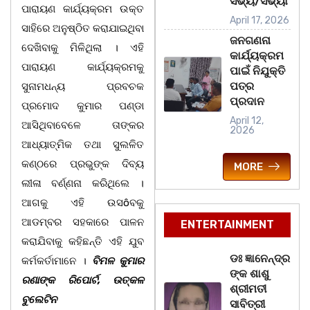
ସଭ୍ୟ/ସଭ୍ୟା
ପାରାୟଣ କାର୍ଯ୍ୟକ୍ରମ ଉକ୍ତ
April 17, 2026
ସାହିରେ ଅନୁଷ୍ଠିତ କରାଯାଇଥିବା
ଜନଗଣନା
ଦେଖିବାକୁ ମିଳିଥିଲା । ଏହି
କାର୍ଯ୍ୟକ୍ରମ
ପାରାୟଣ କାର୍ଯ୍ୟକ୍ରମକୁ
ପାଇଁ ନିଯୁକ୍ତି
ପତ୍ର
ସୁନାମଧନ୍ୟ ପ୍ରବଚକ
ପ୍ରଦାନ
ପ୍ରମୋଦ କୁମାର ପଣ୍ଡା
April 12,
ଆସିଥିବାବେଳେ ତାଙ୍କର
2026
ଆଧ୍ୟାତ୍ମିକ ତଥା ସୁଲଳିତ
କଣ୍ଠରେ ପ୍ରଭୁଙ୍କ ଦିବ୍ୟ
MORE
ଲୀଳା ବର୍ଣ୍ଣନା କରିଥିଲେ ।
ଆଗକୁ ଏହି ଉସôବକୁ
ଆଡମ୍ବର ସହକାରେ ପାଳନ
ENTERTAINMENT
କରାଯିବାକୁ କହିଛନ୍ତି ଏହି ଯୁବ
ଡଃ ଜ୍ଞାନେନ୍ଦ୍ର
କର୍ମକର୍ତାମାନେ ।
ବିମଳ କୁମାର
ଙ୍କ ଶାଶୁ
ରଣାଙ୍କ ରିପୋର୍ଟ, ଉତ୍କଳ
ଶ୍ରୀମତୀ
ବୁଲେଟିନ
ସାବିତ୍ରୀ