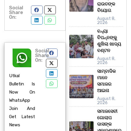
ରାଉତଙ୍କ
Social
ବିୟୋଗ
Share
On:
August 8,
2026
ବନ୍ୟା
ବିପନ୍ନଙ୍କୁ
ଶୁଖିଲା ଖାଦ୍ୟ
ବଣ୍ଟନ
Social
Share
August 8,
On:
2026
ସାମ୍ବାଦିକ
Utkal
ମାନେ
Bulletin Is
ସମାଜର
ଆଇନା
Now On
August 8,
WhatsApp
2026
Join And
ସମାଜସେବୀ
Get Latest
ଗୋଲାପ
ଦାସଙ୍କ
News
ଏକାଦଶାହରେ