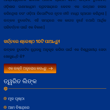
ଓଡ଼ିଶାର ଗଣମାଧ୍ଯ଼ମ ବ୍ଯ଼ବସାଯ଼ରେ କେବଳ ଏକ ଉତ୍ଥାନ ହାସଲ
କରିନଥିଲା ବରଂ ଓଡ଼ିଆ ରିପୋର୍ଟିଂରେ ନୂତନ ନୀତି ମଧ୍ଯ଼ ସ୍ଥାପନ କରିଥିଲା |
ଉତ୍କଳ ବୁଲେଟିନ, ଏହି ସମଯ଼ରେ ଏକ କାଗଜ ନୁହେଁ ତଥାପି ଆର୍ଥିକ
ପରିବର୍ତ୍ତନ ପାଇଁ ଏକ ବିକାଶ |
ସର୍ଚ୍ଚରେ ଶ୍ରେଷ୍ଠ 10ଟି ପାଆନ୍ତୁ!
ଉତ୍କଳ ବୁଲେଟିନ ନ୍ଯ଼ୁଜକୁ ଅନୁକୂଳ କରିବା ପାଇଁ ଏକ ବିଶ୍ୱସନୀଯ଼ ସେବା
ଖୋଜୁଛନ୍ତି କି?
ଏକ ଉକ୍ତି ଅନୁରୋଧ କରନ୍ତୁ
ତ୍ୱରିତ ଲିଙ୍କ
ମୂଳ ପୃଷ୍ଠା
ଆମ ବିଷଯ଼ରେ