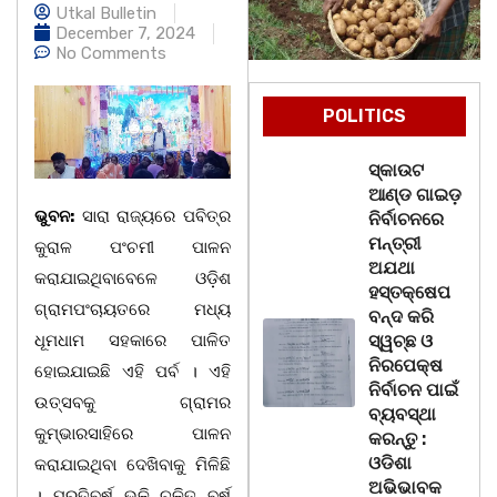
Utkal Bulletin
December 7, 2024
No Comments
POLITICS
ସ୍କାଉଟ
ଆଣ୍ଡ ଗାଇଡ଼
ଭୁବନ:
ସାରା ରାଜ୍ୟରେ ପବିତ୍ର
ନିର୍ବାଚନରେ
ମନ୍ତ୍ରୀ
କୁରାଳ ପଂଚମୀ ପାଳନ
ଅଯଥା
କରାଯାଇଥିବାବେଳେ ଓଡ଼ିଶ
ହସ୍ତକ୍ଷେପ
ଗ୍ରାମପଂଚାୟତରେ ମଧ୍ୟ
ବନ୍ଦ କରି
ଧୂମଧାମ ସହକାରେ ପାଳିତ
ସ୍ୱଚ୍ଛ ଓ
ନିରପେକ୍ଷ
ହୋଇଯାଇଛି ଏହି ପର୍ବ । ଏହି
ନିର୍ବାଚନ ପାଇଁ
ଉତ୍ସବକୁ ଗ୍ରାମର
ବ୍ୟବସ୍ଥା
କୁମ୍ଭାରସାହିରେ ପାଳନ
କରନ୍ତୁ :
ଓଡିଶା
କରାଯାଇଥିବା ଦେଖିବାକୁ ମିଳିଛି
ଅଭିଭାବକ
। ପ୍ରତିବର୍ଷ ଭଳି ଚଳିତ ବର୍ଷ