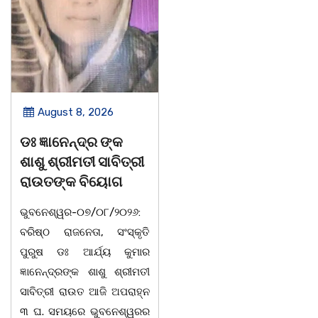
ugust 8, 2026
August 8, 2026
୍ଞାନେନ୍ଦ୍ର ଙ୍କ
ବନ୍ୟା ବିପନ୍ନଙ୍କୁ
ସାମ
 ଶ୍ରୀମତୀ ସାବିତ୍ରୀ
ଶୁଖିଲା ଖାଦ୍ୟ ବଣ୍ଟନ
ସମ
ତଙ୍କ ବିୟୋଗ
07/08/26 ବନ୍ୟା ବିପନ୍ନଙ୍କ
ବାଲି
େଶ୍ୱର-୦୭/୦୮/୨୦୨୬:
ଉଦେଶ୍ୟରେ ଦଶରଥପୁର ଯୁବ
କାର
ଠ ରାଜନେତା, ସଂସ୍କୃତି
କଂଗ୍ରେସ ପକ୍ଷରୁ ରିଲିଫ
ବା
ଷ ଡଃ ଆର୍ଯ୍ୟ କୁମାର
ସାମଗ୍ରୀ ବଣ୍ଟନ କରାଯାଇଥିବା
ଅନୁଷ
େନ୍ଦ୍ରଙ୍କ ଶାଶୁ ଶ୍ରୀମତୀ
ଦେଖାଯାଇଛି । ବ୍ଲକସ୍ଥ କସପା,
ସ୍ଥ
୍ରୀ ରାଉତ ଆଜି ଅପରାହ୍ନ
ତରପଦା, ମଲିକାପୁର, ନିଜାମପୁର,
ମ୍ୟ
 ସମୟରେ ଭୁବନେଶ୍ୱରର
ଦୁଦୁରାଅଣ୍ଟା, କମାରଡିହ, କୟାଁ
ଅଡି