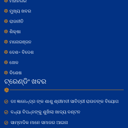
ମହାନଗର
ମୁଖ୍ୟ ଖବର
ରାଜନୀତି
ଶିକ୍ଷା
ମନୋରଞ୍ଜନ
ଦେଶ- ବିଦେଶ
ଖେଳ
ବିଶେଷ
ଟ୍ରେଣ୍ଡିଂ ଖବର
ଡଃ ଜ୍ଞାନେନ୍ଦ୍ର ଙ୍କ ଶାଶୁ ଶ୍ରୀମତୀ ସାବିତ୍ରୀ ରାଉତଙ୍କ ବିୟୋଗ
ବନ୍ୟା ବିପନ୍ନଙ୍କୁ ଶୁଖିଲା ଖାଦ୍ୟ ବଣ୍ଟନ
ସାମ୍ବାଦିକ ମାନେ ସମାଜର ଆଇନା