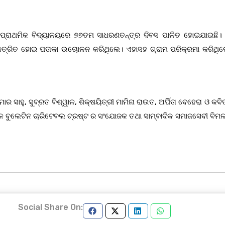
ଚ ପ୍ରାଥମିକ ବିଦ୍ୟାଳୟରେ ୭୭ତମ ସାଧରଣତନ୍ତ୍ର ଦିବସ ପାଳିତ ହୋଇଯାଇଛି।
ଏକତ୍ରିତ ହୋଇ ପତାକା ଉଚୋାଳନ କରିଥିଲେ। ଏହାସହ ଗ୍ରାମ ପରିକ୍ରମା କରିଥିଲ
 ସାହୁ, ସୁବ୍ରତ ବିଶ୍ୱାଳ, ଶିକ୍ଷୟିତ୍ରୀ ମାମିନା ରାଉତ, ଅର୍ପିତା ବେହେରା ଓ କବିତା
କଳ ବୁଲେଟିନ ଚାରିଟେବଲ ଟ୍ରଷ୍ଟ ର ସଂଯୋଜକ ତଥା ସାମ୍ବାଦିକ ସମାଜସେବୀ ବିମଳ
Social Share On: