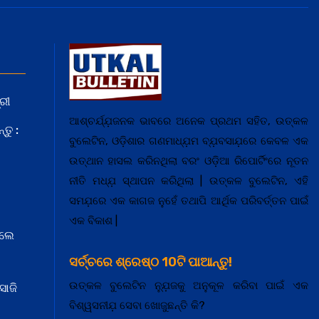
ରୀ
ଆଶ୍ଚର୍ଯ୍ଯ଼ଜନକ ଭାବରେ ଅନେକ ପ୍ରଥମ ସହିତ, ଉତ୍କଳ
ତୁ :
ବୁଲେଟିନ, ଓଡ଼ିଶାର ଗଣମାଧ୍ଯ଼ମ ବ୍ଯ଼ବସାଯ଼ରେ କେବଳ ଏକ
ଉତ୍ଥାନ ହାସଲ କରିନଥିଲା ବରଂ ଓଡ଼ିଆ ରିପୋର୍ଟିଂରେ ନୂତନ
ନୀତି ମଧ୍ଯ଼ ସ୍ଥାପନ କରିଥିଲା | ଉତ୍କଳ ବୁଲେଟିନ, ଏହି
ସମଯ଼ରେ ଏକ କାଗଜ ନୁହେଁ ତଥାପି ଆର୍ଥିକ ପରିବର୍ତ୍ତନ ପାଇଁ
ଏକ ବିକାଶ |
େଲେ
ସର୍ଚ୍ଚରେ ଶ୍ରେଷ୍ଠ 10ଟି ପାଆନ୍ତୁ!
ଉତ୍କଳ ବୁଲେଟିନ ନ୍ଯ଼ୁଜକୁ ଅନୁକୂଳ କରିବା ପାଇଁ ଏକ
ସାଜି
ବିଶ୍ୱସନୀଯ଼ ସେବା ଖୋଜୁଛନ୍ତି କି?