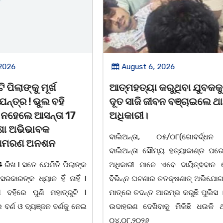
 2026
August 6, 2026
ି ପିଲାଙ୍କୁ ମୂର୍ଖ
ଆତ୍ମହତ୍ୟା କରୁଥିବା ଯୁବକକ
ନ୍ତ୍ର ! ଭୁଲ ବହି
ଦୂତ ସାଜି ଜୀବନ ବଞ୍ଚାଇଲେ ଥା
 ନହେଲେ ଆସନ୍ତା 17
ଅଧିକାରୀ।
ିଶା ଅଭିଭାବକ
ବାଲିଅନ୍ତା, ୦୫/୦୮(ଗୋବର୍ଦ୍ଧନ
ଆମରଣ ଅନଶନ
ବାଲିଅନ୍ତା ସୌମ୍ୟ ହତ୍ୟାକାଣ୍ଡ ପରେ
 ରିଖ l ସତେ ଯେମିତି ପିଲାଙ୍କ
ଅଧିକାରୀ ମାନେ ଏବେ ଦାୟିତ୍ଵବାନ 
ରକାରଙ୍କ ଧ୍ୟାନ ହିଁ ନାହିଁ l
ବିଭିନ୍ନ ଘଟଣାର ତତକ୍ଷଣାତ୍ ଅଭିଯୋଗ
 ବହିରେ ପୁଣି ମହାତ୍ରୁଟି l
ମାତ୍ରେ ତଦନ୍ତ ଆରମ୍ଭ କରୁଛି ପୁଲିସ 
 ବର୍ଣ ଓ ବ୍ୟଞ୍ଜନ ବର୍ଣକୁ ନେଇ
ଉଦାହରଣ ଦେଖିବାକୁ ମିଳିଛି ଧଉଳି ଥ
୦୪.୦୮.୨୦୨୬