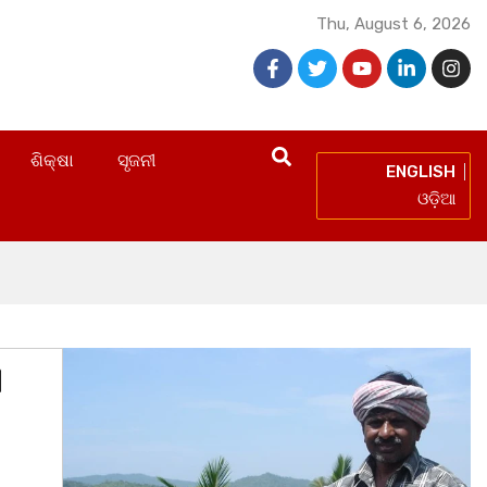
Thu, August 6, 2026
ଶିକ୍ଷା
ସୃଜନୀ
ENGLISH
ଓଡ଼ିଆ
ସ