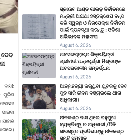
ସ୍କାଉଟ ଆଣ୍ଡ ଗାଇଡ଼ ନିର୍ବାଚନରେ
ମନ୍ତ୍ରୀ ଅଯଥା ହସ୍ତକ୍ଷେପ ବନ୍ଦ
କରି ସ୍ୱଚ୍ଛ ଓ ନିରପେକ୍ଷ ନିର୍ବାଚନ
ପାଇଁ ବ୍ୟବସ୍ଥା କରନ୍ତୁ : ଓଡିଶା
ଅଭିଭାବକ ମହାସଂଘ
August 5, 2026
A
August 6, 2026
ୁ ଦେବ
ନୀଳକଣ୍ଠ ଦାସ ଥିଲେ ବହୁମୁଖୀ
ବକୁ
ଅବସରପ୍ରାପ୍ତ ଶିକ୍ଷୟିତ୍ରୀ
ଶ୍ରୀମତୀ ଅନ୍ନପୂର୍ଣ୍ଣା ମିଶ୍ରଙ୍କ
ନା
ବ୍ୟକ୍ତିତ୍ୱ ର ଅଧିକାରୀ /ତିନି
ସନ୍
ଅବସରକାଳୀନ ସମ୍ବର୍ଦ୍ଧନା
ସାରସ୍ୱତ ପ୍ରତିଭାଙ୍କୁ ନୀଳକଣ୍ଠ
ପଣ୍ଡ
August 6, 2026
ସ୍ମୃତି ସମ୍ମାନ
 ଦାସ):
ସୁଯୋ
ଆତ୍ମହତ୍ୟା କରୁଥିବା ଯୁବକକୁ ଦେବ
ଦୂତ ସାଜି ଜୀବନ ବଞ୍ଚାଇଲେ ଥାନା
 ପୁଲିସ
ଭୁବନେଶ୍ୱର ତା 05/08/26 ପୁଜ୍ୟପୂଜା ସଂସ୍କୃତି
,ନବର
ଅଧିକାରୀ।
ହେବାସହ
ସୁରକ୍ଷା ଅଭିଯାନ, ସରକାରଙ୍କ ଓଡ଼ିଆ ଭାଷା,
ନୀଳ
August 6, 2026
 ପାଇବା
ସାହିତ୍ୟ ସଂସ୍କୃତି ବିଭାଗ ତଥା ବିଜେଡି ସାଂସ୍କୃତିକ
ସୁଲେ
ନୀଳକଣ୍ଠ ଦାସ ଥିଲେ ବହୁମୁଖୀ
। ଯାହାର
ସାମୁଖ୍ୟ ପକ୍ଷରୁ ସ୍ଥାନୀୟ ମହାଡାକପାଳ ଛକ
ପ୍ରତ
ବ୍ୟକ୍ତିତ୍ୱ ର ଅଧିକାରୀ /ତିନି
ାନାରେ।
ନିକଟ ମହାନ ସ୍ୱାଧୀନତା ସଂଗ୍ରାମୀ, ପ୍ରାକ୍ତନ
lସତ୍
ସାରସ୍ୱତ ପ୍ରତିଭାଙ୍କୁ ନୀଳକଣ୍ଠ
ସ୍ମୃତି ସମ୍ମାନ
ବାଚସ୍ପତି, ସମାଜ ସାମ୍ବାଦିକ, ସମ୍ବିଧାନ
ଚେତନା