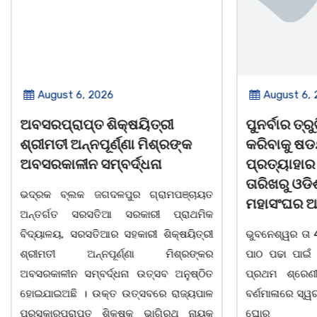
August 6, 2026
August 6,
ଅବସରପ୍ରାପ୍ତ ଶିକ୍ଷୟିତ୍ରୀ
ପୁନର୍ବାର ତ୍ରୁଟ
ଶ୍ରୀମତୀ ଅନ୍ନପୂର୍ଣ୍ଣା ମିଶ୍ରଙ୍କ
କରିବାକୁ ଷଡଯ
ଅବସରକାଳୀନ ସମ୍ବର୍ଦ୍ଧନା
ପ୍ରତ୍ୟାହାର
ତାରିଖରୁ ଓଡ
ଭଦ୍ରକ ବ୍ଲକ ଜଗଦଳପୁର ଗ୍ରାମପଞ୍ଚାୟତ
ମହାସଂଘର 
ଅନ୍ତର୍ଗତ ସରସତିଆ ସରକାରୀ ପ୍ରାଥମିକ
ବିଦ୍ୟାଳୟ, ସରସତିଆର ସହକାରୀ ଶିକ୍ଷୟିତ୍ରୀ
ଭୁବନେଶ୍ୱର ତା 4
ଶ୍ରୀମତୀ ଅନ୍ନପୂର୍ଣ୍ଣା ମିଶ୍ରଙ୍କର
ପାଠ ପଢା ପାଇଁ ସ
ଅବସରକାଳୀନ ସମ୍ବର୍ଦ୍ଧନା ଉତ୍ସବ ଅନୁଷ୍ଠିତ
ପ୍ରଥମ ଶ୍ରେଣୀ
ହୋଇଯାଇଅଛି । ଉକ୍ତ ଉତ୍ସବରେ ରାଜ୍ୟପାଳ
ବର୍ଣମାଳାରେ ସ୍ୱର
ପୁରସ୍କାରପ୍ରାପ୍ତ ଶିକ୍ଷକ ଭାଗିରଥ ନାୟକ
ଘୋର