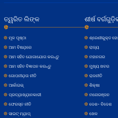
ତ୍ୱରିତ ଲିଙ୍କ
ଶୀର୍ଷ ବର୍ଗଗୁଡ଼ି
ମୂଳ ପୃଷ୍ଠା
ଶ୍ରେଣୀଭୁକ୍ତ ହ
ଆମ ବିଷଯ଼ରେ
ରାଜ୍ୟ
ଆମ ସହିତ ଯୋଗାଯୋଗ କରନ୍ତୁ
ମହାନଗର
ଆମ ସହିତ ବିଜ୍ଞାପନ କରନ୍ତୁ
ମୁଖ୍ୟ ଖବର
ଗୋପନୀଯ଼ତା ନୀତି
ରାଜନୀତି
ଆର୍କାଇଭ୍
ଶିକ୍ଷା
ପ୍ରତ୍ଯ଼ାଖ୍ଯ଼ାନକାରୀ
ମନୋରଞ୍ଜନ
ଫେରସ୍ତ ନୀତି
ଦେଶ- ବିଦେଶ
ସାଇଟ୍ ମ୍ଯ଼ାପ୍
ଖେଳ