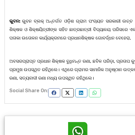
ଭୁବନ:
ଭୁବନ ବ୍ଲକ୍‌ ଅନ୍ତର୍ଗତ ଓଡ଼ିଶ ଗ୍ରାମ ପଂଚାୟତ ସରକାରୀ ଉଚ୍
ଶିକ୍ଷକ ଓ ଶିକ୍ଷୟିତ୍ରୀଙ୍କ ସହିତ ଛାତ୍ରଛାତ୍ରୀ ବିଦ୍ୟାଳୟ ପରିସରେ 
ପତାକା ଉତୋଳନ କାର୍ଯ୍ୟକ୍ରମରେ ପ୍ରଧାନଶିକ୍ଷକ ଗୋବର୍ଦ୍ଧନ ବେହେରା,
ଅବସରପ୍ରାପ୍ତ ପ୍ରଧାନ ଶିକ୍ଷକ ବୁଧିମନ୍ତ ରଣା, ଛବିଳ ପରିଡ଼ା, ପ୍ରତାପ କୁମାର
ପ୍ରମୁଖ ଉପସ୍ଥିତ ରହିଥିଲେ। ଏଥିରେ ଗ୍ରାମର ସାମାଜିକ ଅନୁଷ୍ଠାନ ଉତ୍
ରଣା, ସତ୍ୟବାଦୀ ରଣା ମଧ୍ୟ ଉପସ୍ଥିତ ରହିଥିଲେ।
Social Share On: