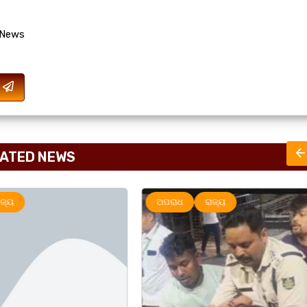
 News
ATED NEWS
ାଜ୍ୟ
ଅପରାଧ
ରାଜ୍ୟ