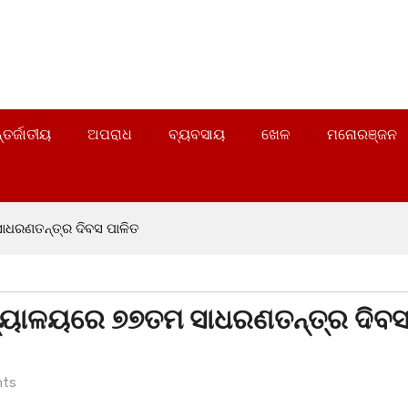
୍ତର୍ଜାତୀୟ
ଅପରାଧ
ବ୍ୟବସାୟ
ଖେଳ
ମନୋରଞ୍ଜନ
ାଧରଣତନ୍ତ୍ର ଦିବସ ପାଳିତ
ିଦ୍ୟାଳୟରେ ୭୭ତମ ସାଧରଣତନ୍ତ୍ର ଦିବ
ts