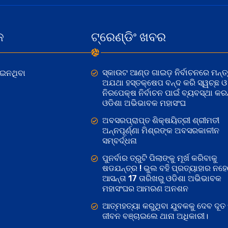
କ
ଟ୍ରେଣ୍ଡିଂ ଖବର
ସ୍କାଉଟ ଆଣ୍ଡ ଗାଇଡ଼ ନିର୍ବାଚନରେ ମନ୍ତ୍
ୋଇନଥିବା
ଅଯଥା ହସ୍ତକ୍ଷେପ ବନ୍ଦ କରି ସ୍ୱଚ୍ଛ ଓ
ନିରପେକ୍ଷ ନିର୍ବାଚନ ପାଇଁ ବ୍ୟବସ୍ଥା କରନ୍
ଓଡିଶା ଅଭିଭାବକ ମହାସଂଘ
ଅବସରପ୍ରାପ୍ତ ଶିକ୍ଷୟିତ୍ରୀ ଶ୍ରୀମତୀ
ଅନ୍ନପୂର୍ଣ୍ଣା ମିଶ୍ରଙ୍କ ଅବସରକାଳୀନ
ସମ୍ବର୍ଦ୍ଧନା
ପୁନର୍ବାର ତ୍ରୁଟି ପିଲାଙ୍କୁ ମୂର୍ଖ କରିବାକୁ
ଷଡଯନ୍ତ୍ର ! ଭୁଲ ବହି ପ୍ରତ୍ୟାହାର ନହ
ଆସନ୍ତା 17 ତାରିଖରୁ ଓଡିଶା ଅଭିଭାବକ
ମହାସଂଘର ଆମରଣ ଅନଶନ
ଆତ୍ମହତ୍ୟା କରୁଥିବା ଯୁବକକୁ ଦେବ ଦୂତ 
ଜୀବନ ବଞ୍ଚାଇଲେ ଥାନା ଅଧିକାରୀ।