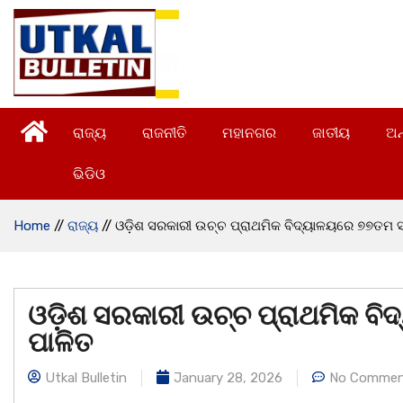
ରାଜ୍ୟ
ରାଜନୀତି
ମହାନଗର
ଜାତୀୟ
ଅନ
ଭିଡିଓ
Home
//
ରାଜ୍ୟ
//
ଓଡ଼ିଶ ସରକାରୀ ଉଚ୍ଚ ପ୍ରାଥମିକ ବିଦ୍ୟାଳୟରେ ୭୭ତମ ସ
ଓଡ଼ିଶ ସରକାରୀ ଉଚ୍ଚ ପ୍ରାଥମିକ ବ
ପାଳିତ
Utkal Bulletin
January 28, 2026
No Commen