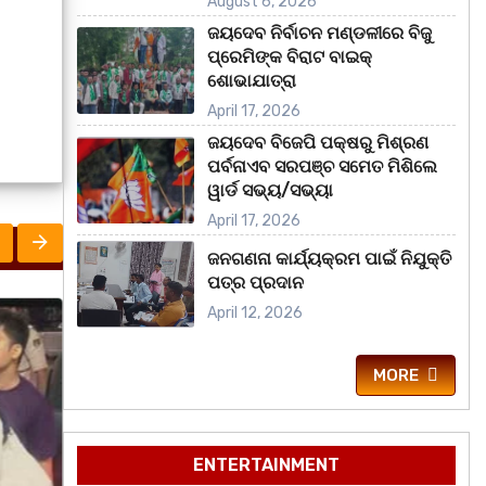
August 6, 2026
ଜୟଦେବ ନିର୍ବାଚନ ମଣ୍ଡଳୀରେ ବିଜୁ
ପ୍ରେମିଙ୍କ ବିରାଟ ବାଇକ୍
ଶୋଭାଯାତ୍ରା
April 17, 2026
ଜୟଦେବ ବିଜେପି ପକ୍ଷରୁ ମିଶ୍ରଣ
ପର୍ବନାଏବ ସରପଞ୍ଚ ସମେତ ମିଶିଲେ
ୱାର୍ଡ ସଭ୍ୟ/ସଭ୍ୟା
April 17, 2026
ଜନଗଣନା କାର୍ଯ୍ୟକ୍ରମ ପାଇଁ ନିଯୁକ୍ତି
ପତ୍ର ପ୍ରଦାନ
April 12, 2026
ମହାନଗର
ରାଜ୍ୟ
UNC
MORE
ENTERTAINMENT