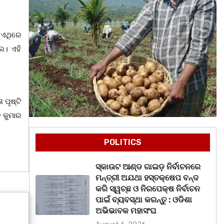
 ଏଥିରେ
େ। ଏହି
 ପୃଷ୍ଟି
 କୁମାର
POLITICS
ସ୍କାଉଟ ଆଣ୍ଡ ଗାଇଡ଼ ନିର୍ବାଚନରେ
ମନ୍ତ୍ରୀ ଅଯଥା ହସ୍ତକ୍ଷେପ ବନ୍ଦ
କରି ସ୍ୱଚ୍ଛ ଓ ନିରପେକ୍ଷ ନିର୍ବାଚନ
ପାଇଁ ବ୍ୟବସ୍ଥା କରନ୍ତୁ : ଓଡିଶା
ଅଭିଭାବକ ମହାସଂଘ