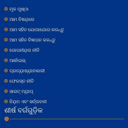
ମୂଳ ପୃଷ୍ଠା
ଆମ ବିଷଯ଼ରେ
ଆମ ସହିତ ଯୋଗାଯୋଗ କରନ୍ତୁ
ଆମ ସହିତ ବିଜ୍ଞାପନ କରନ୍ତୁ
ଗୋପନୀଯ଼ତା ନୀତି
ଆର୍କାଇଭ୍
ପ୍ରତ୍ଯ଼ାଖ୍ଯ଼ାନକାରୀ
ଫେରସ୍ତ ନୀତି
ସାଇଟ୍ ମ୍ଯ଼ାପ୍
ନିଯ଼ମ ଏବଂ ସର୍ତ୍ତାବଳୀ
ଶୀର୍ଷ ବର୍ଗଗୁଡ଼ିକ