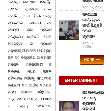
ସଭ୍ୟ/ସଭ୍ୟା
ନେତୃତ୍ୱ ରେ ଏକ ପ୍ରତନିଧି
April 17, 2026
ମଣ୍ଡଳୀ ମୃତକଙ୍କ ଘରେ
ଜନଗଣନା
ପହଞ୍ଚି ଅନାଥ ପିଲାମାନଙ୍କୁ
କାର୍ଯ୍ୟକ୍ରମ
ସମବେଦନା ଜଣାଇବା ସହ
ପାଇଁ ନିଯୁକ୍ତି
ସହାୟତା ରାଶି ପ୍ରଦାନ
ପତ୍ର
ପ୍ରଦାନ
କରିଥିଲେ। ସେହିଭଳି ମେର୍ଦା
April 12,
ହାଇସ୍କୁଲ ର ପ୍ରଧାନ
2026
ଶିକ୍ଷୟିତ୍ରୀ ମାଳତୀ ହେମ୍ବ୍ରମ
ଙ୍କ ସହ ବିଦ୍ୟାଳୟ ର ସମସ୍ତ
MORE
ଶିକ୍ଷକ, ଶିକ୍ଷୟିତ୍ରୀ ଓ
କର୍ମଚାରୀ ମଧ୍ୟ ତାଙ୍କ
ପରିବାରର ବର୍ଗଙ୍କୁ ସମବେଦନା
ENTERTAINMENT
ଜଣାଇବା ସହ ଆର୍ଥିକ ସହାୟତା
ମଧ୍ଯ ପ୍ରଦାନ କରିଥିଲେ।
ଡଃ ଜ୍ଞାନେନ୍ଦ୍ର
ଙ୍କ ଶାଶୁ
ଅନ୍ୟ ମାନଙ୍କ ମଧ୍ୟରେ ଓଷ୍ଟା
ଶ୍ରୀମତୀ
ର ବ୍ଲକ୍ ସମ୍ପାଦକ
ସାବିତ୍ରୀ