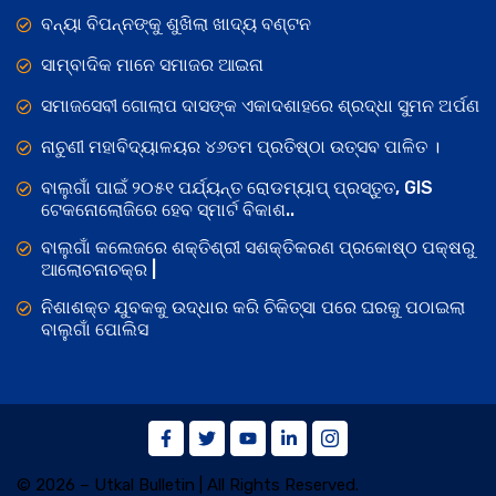
ବନ୍ୟା ବିପନ୍ନଙ୍କୁ ଶୁଖିଲା ଖାଦ୍ୟ ବଣ୍ଟନ
ସାମ୍ବାଦିକ ମାନେ ସମାଜର ଆଇନା
ସମାଜସେବୀ ଗୋଲାପ ଦାସଙ୍କ ଏକାଦଶାହରେ ଶ୍ରଦ୍ଧା ସୁମନ ଅର୍ପଣ
ନାଚୁଣୀ ମହାବିଦ୍ୟାଳୟର ୪୬ତମ ପ୍ରତିଷ୍ଠା ଉତ୍ସବ ପାଳିତ ।
ବାଲୁଗାଁ ପାଇଁ ୨୦୫୧ ପର୍ଯ୍ୟନ୍ତ ରୋଡମ୍ୟାପ୍ ପ୍ରସ୍ତୁତ, GIS
ଟେକନୋଲୋଜିରେ ହେବ ସ୍ମାର୍ଟ ବିକାଶ..
ବାଲୁଗାଁ କଲେଜରେ ଶକ୍ତିଶ୍ରୀ ସଶକ୍ତିକରଣ ପ୍ରକୋଷ୍ଠ ପକ୍ଷରୁ
ଆଲୋଚନାଚକ୍ର |
ନିଶାଶକ୍ତ ଯୁବକକୁ ଉଦ୍ଧାର କରି ଚିକିତ୍ସା ପରେ ଘରକୁ ପଠାଇଲା
ବାଲୁଗାଁ ପୋଲିସ
© 2026 – Utkal Bulletin | All Rights Reserved.