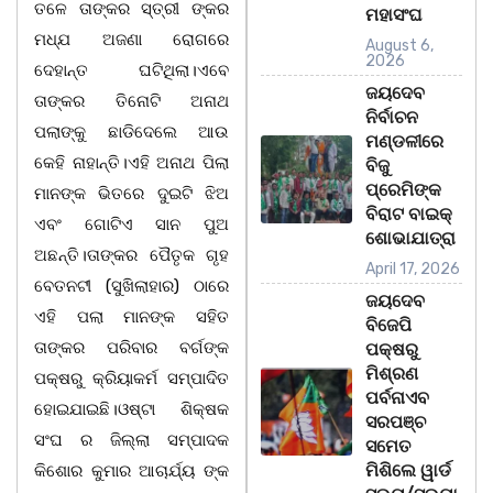
ତଳେ ତାଙ୍କର ସ୍ତ୍ରୀ ଙ୍କର
ମହାସଂଘ
ମଧ୍ଯ ଅଜଣା ରୋଗରେ
August 6,
2026
ଦେହାନ୍ତ ଘଟିଥିଲା।ଏବେ
ଜୟଦେବ
ତାଙ୍କର ତିନୋଟି ଅନାଥ
ନିର୍ବାଚନ
ପଲାଙ୍କୁ ଛାଡିଦେଲେ ଆଉ
ମଣ୍ଡଳୀରେ
କେହି ନାହାନ୍ତି।ଏହି ଅନାଥ ପିଲା
ବିଜୁ
ପ୍ରେମିଙ୍କ
ମାନଙ୍କ ଭିତରେ ଦୁଇଟି ଝିଅ
ବିରାଟ ବାଇକ୍
ଏବଂ ଗୋଟିଏ ସାନ ପୁଅ
ଶୋଭାଯାତ୍ରା
ଅଛନ୍ତି।ତାଙ୍କର ପୈତୃକ ଗୃହ
April 17, 2026
ବେତନଟୀ (ସୁଖିଲାହାର) ଠାରେ
ଜୟଦେବ
ଏହି ପଲା ମାନଙ୍କ ସହିତ
ବିଜେପି
ତାଙ୍କର ପରିବାର ବର୍ଗଙ୍କ
ପକ୍ଷରୁ
ମିଶ୍ରଣ
ପକ୍ଷରୁ କ୍ରିୟାକର୍ମ ସମ୍ପାଦିତ
ପର୍ବନାଏବ
ହୋଇଯାଇଛି।ଓଷ୍ଟା ଶିକ୍ଷକ
ସରପଞ୍ଚ
ସଂଘ ର ଜିଲ୍ଲା ସମ୍ପାଦକ
ସମେତ
ମିଶିଲେ ୱାର୍ଡ
କିଶୋର କୁମାର ଆଚାର୍ଯ୍ୟ ଙ୍କ