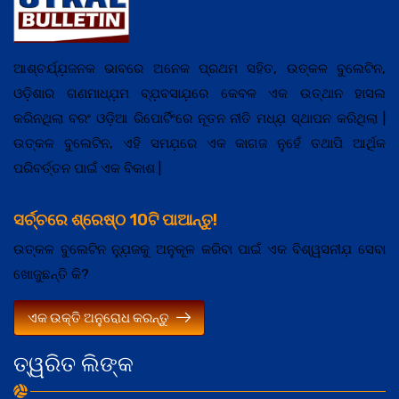
ଆଶ୍ଚର୍ଯ୍ଯ଼ଜନକ ଭାବରେ ଅନେକ ପ୍ରଥମ ସହିତ, ଉତ୍କଳ ବୁଲେଟିନ,
ଓଡ଼ିଶାର ଗଣମାଧ୍ଯ଼ମ ବ୍ଯ଼ବସାଯ଼ରେ କେବଳ ଏକ ଉତ୍ଥାନ ହାସଲ
କରିନଥିଲା ବରଂ ଓଡ଼ିଆ ରିପୋର୍ଟିଂରେ ନୂତନ ନୀତି ମଧ୍ଯ଼ ସ୍ଥାପନ କରିଥିଲା |
ଉତ୍କଳ ବୁଲେଟିନ, ଏହି ସମଯ଼ରେ ଏକ କାଗଜ ନୁହେଁ ତଥାପି ଆର୍ଥିକ
ପରିବର୍ତ୍ତନ ପାଇଁ ଏକ ବିକାଶ |
ସର୍ଚ୍ଚରେ ଶ୍ରେଷ୍ଠ 10ଟି ପାଆନ୍ତୁ!
ଉତ୍କଳ ବୁଲେଟିନ ନ୍ଯ଼ୁଜକୁ ଅନୁକୂଳ କରିବା ପାଇଁ ଏକ ବିଶ୍ୱସନୀଯ଼ ସେବା
ଖୋଜୁଛନ୍ତି କି?
ଏକ ଉକ୍ତି ଅନୁରୋଧ କରନ୍ତୁ
ତ୍ୱରିତ ଲିଙ୍କ