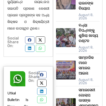
ସୁର୍ଯ୍ୟାନନ୍ଦ ନାୟକ,ଉପ
ରାଉତଙ୍କ
ବିୟୋଗ
ସଭାପତି ପ୍ରକାଶ କେଶରୀ
ପ୍ରଧାନ ପ୍ରମୁଖଙ୍କ ସହ ଅନ୍ୟ
August 8,
2026
ଶିକ୍ଷକ ଓ ଶିକ୍ଷୟିତ୍ରୀ
ବନ୍ୟା
ମାନେ ଉପସ୍ଥିତ ଥିଲେ।
ବିପନ୍ନଙ୍କୁ
ଶୁଖିଲା ଖାଦ୍ୟ
Social
ବଣ୍ଟନ
Share
On:
August 8,
2026
ସାମ୍ବାଦିକ
ମାନେ
ସମାଜର
Social
ଆଇନା
Share
August 8,
On:
2026
ସମାଜସେବୀ
Utkal
ଗୋଲାପ
Bulletin Is
ଦାସଙ୍କ
ଏକାଦଶାହରେ