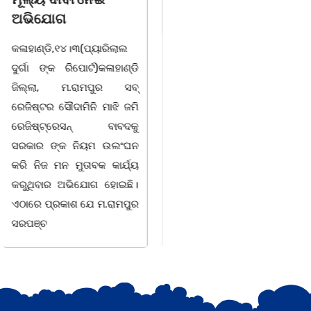
ଦୁର୍ଗା ଙ୍କ ରିପୋର୍ଟ):ବେଆଇନ
ସାମାଜିକ ଅନୁଷ୍ଠାନ "ସଶକ୍ତ
ଭାବେ ବନ୍ୟଜନ୍ତୁ ଙ୍କ ର ଶିକାର
ଓଡିଶା"ପକ୍ଷରୁ ସ୍ଥାନୀୟ
କରି ବ୍ୟବସାୟ ଚାଲୁଥିବା
ସିଆରପି ସ୍ଥିତ କାର୍ଯ୍ୟାଳୟ
ସମ୍ପର୍କରେ କୌଣସି ସୂତ୍ରରୁ
ଠାରେ "ବିଶ୍ୱ ମହିଳା ଦିବସ
ସୂଚନା ପାଇ କଳାହାଣ୍ଡି ଉତ୍ତର
-2026 ଆବାହକ ବିଜୟ କୁମାର
ବନଖଣ୍ଡ ଅଧୀନ କେଗାଁ ରେଞ୍ଜର
ପ୍ରଧାନଙ୍କ ସଂଯୋଜନା ଓ
ବନ କର୍ମଚାରୀ ମାନେ ଗରଗାବ
ସଭାପତିତ୍ବ ରେ ଅନୁଷ୍ଠିତ
ସେକ୍ସନ ଅଧୀନ କାନ୍ଦୁଲଝର
ହୋଇ ଯାଇଛି l ମହିଳା
ସଶକ୍ତିକରଣ