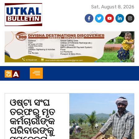
Sat, August 8, 2026
ଓଷ୍ଟା ସଂଘ
ତରଫରୁ ମୃତ
କର୍ମଚାରୀଙ୍କ
ପରିବାରଙ୍କୁ