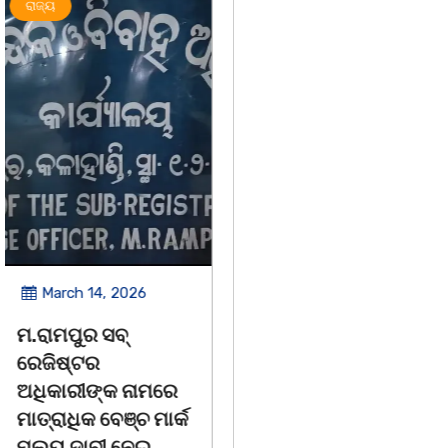
ଅପରାଧ
ରାଜ୍ୟ
ରାଜ୍ୟ
March 14, 2026
March 8, 2026
ଚିତାବାଘ ର ନଖ ଜବତ
ସଶକ୍ତ ଓଡିଶା ପକ୍ଷରୁ
ତିନି ଯୁବକ ଗିରଫ ଓ
ବିଶ୍ୱ ମହିଳା ଦିବସ
କୋର୍ଟ ଚାଲାଣ
ଅନୁଷ୍ଠିତ
କଳାହାଣ୍ଡି,୧୪|୩(ପ୍ୟାରିଲାଲ
ଭୁବନେଶ୍ୱର, 08/03/ 26: