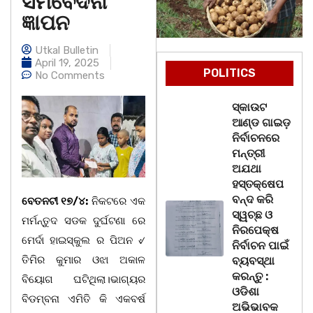
ସମବେଦନା
ଜ୍ଞାପନ
Utkal Bulletin
April 19, 2025
POLITICS
No Comments
ସ୍କାଉଟ
ଆଣ୍ଡ ଗାଇଡ଼
ନିର୍ବାଚନରେ
ମନ୍ତ୍ରୀ
ଅଯଥା
ହସ୍ତକ୍ଷେପ
ବନ୍ଦ କରି
ବେତନଟୀ ୧୭/୪:
ନିକଟରେ ଏକ
ସ୍ୱଚ୍ଛ ଓ
ମର୍ମନ୍ତୁଦ ସଡକ ଦୁର୍ଘଟଣା ରେ
ନିରପେକ୍ଷ
ମେର୍ଦା ହାଇସ୍କୁଲ ର ପିଅନ ୰
ନିର୍ବାଚନ ପାଇଁ
ତିମିର କୁମାର ଓଝା ଅକାଳ
ବ୍ୟବସ୍ଥା
କରନ୍ତୁ :
ବିୟୋଗ ଘଟିଥିଲା।ଭାଗ୍ୟର
ଓଡିଶା
ବିଡମ୍ବନା ଏମିତି କି ଏକବର୍ଷ
ଅଭିଭାବକ