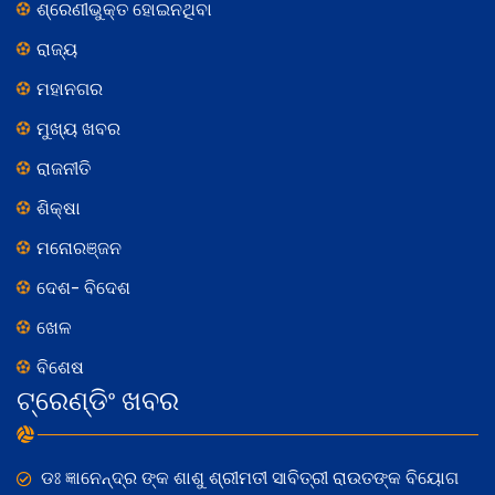
ଶ୍ରେଣୀଭୁକ୍ତ ହୋଇନଥିବା
ରାଜ୍ୟ
ମହାନଗର
ମୁଖ୍ୟ ଖବର
ରାଜନୀତି
ଶିକ୍ଷା
ମନୋରଞ୍ଜନ
ଦେଶ- ବିଦେଶ
ଖେଳ
ବିଶେଷ
ଟ୍ରେଣ୍ଡିଂ ଖବର
ଡଃ ଜ୍ଞାନେନ୍ଦ୍ର ଙ୍କ ଶାଶୁ ଶ୍ରୀମତୀ ସାବିତ୍ରୀ ରାଉତଙ୍କ ବିୟୋଗ