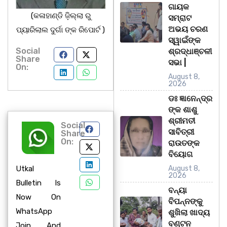
ଗାୟକ
(କଳାହାଣ୍ଡି ଜ଼ିଲ୍ଲା ରୁ
ସମ୍ରାଟ
ଅଭୟ ଚରଣ
ପ୍ୟାରିଲାଲ ଦୁର୍ଗା ଙ୍କ ରିପୋର୍ଟ )
ସ୍ୱାଇଁଙ୍କ
Social
ଶ୍ରଦ୍ଧାଞ୍ଚଳୀ
Share
ସଭା |
On:
August 8,
2026
ଡଃ ଜ୍ଞାନେନ୍ଦ୍ର
ଙ୍କ ଶାଶୁ
ଶ୍ରୀମତୀ
Social
ସାବିତ୍ରୀ
Share
On:
ରାଉତଙ୍କ
ବିୟୋଗ
Utkal
August 8,
2026
Bulletin Is
ବନ୍ୟା
Now On
ବିପନ୍ନଙ୍କୁ
WhatsApp
ଶୁଖିଲା ଖାଦ୍ୟ
ବଣ୍ଟନ
Join And