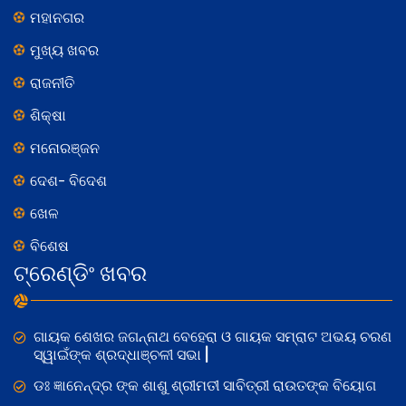
ମହାନଗର
ମୁଖ୍ୟ ଖବର
ରାଜନୀତି
ଶିକ୍ଷା
ମନୋରଞ୍ଜନ
ଦେଶ- ବିଦେଶ
ଖେଳ
ବିଶେଷ
ଟ୍ରେଣ୍ଡିଂ ଖବର
ଗାୟକ ଶେଖର ଜଗନ୍ନାଥ ବେହେରା ଓ ଗାୟକ ସମ୍ରାଟ ଅଭୟ ଚରଣ
ସ୍ୱାଇଁଙ୍କ ଶ୍ରଦ୍ଧାଞ୍ଚଳୀ ସଭା |
ଡଃ ଜ୍ଞାନେନ୍ଦ୍ର ଙ୍କ ଶାଶୁ ଶ୍ରୀମତୀ ସାବିତ୍ରୀ ରାଉତଙ୍କ ବିୟୋଗ