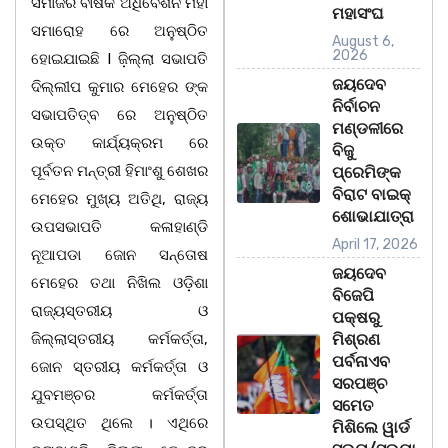
ସମାଜର ବାର୍ଷିକ ଅଧିବେଶନ ମହା
ମହାସଂଘ
ସମାରୋହ ରେ ଅନୁଷ୍ଠିତ
August 6,
2026
ହୋଇଯାଇଛି I ଜ଼ିଲ୍ଲା ସଭାପତି
ଜୟଦେବ
ଦିଲ୍ଲୀପ କୁମାର ମେହେର ଙ୍କ
ନିର୍ବାଚନ
ସଭାପତିତ୍ବ ରେ ଅନୁଷ୍ଠିତ
ମଣ୍ଡଳୀରେ
ଉକ୍ତ କାର୍ଯ୍ୟକ୍ରମ ରେ
ବିଜୁ
ପୂର୍ବତନ ମନ୍ତ୍ରୀ ହିମାଂଶୁ ଶେଖର
ପ୍ରେମିଙ୍କ
ବିରାଟ ବାଇକ୍
ମେହେର ମୁଖ୍ୟ ଅତିଥି, ରାଜ୍ୟ
ଶୋଭାଯାତ୍ରା
ଉପସଭାପତି କଳାହାଣ୍ଡି
April 17, 2026
ନୂଆପଡା ଜୋନ ସନ୍ତୋଷ
ଜୟଦେବ
ମେହେର ତଥା ନିଖିଲ ଓଡ଼ିଶା
ବିଜେପି
ରାଜ୍ୟସ୍ତରୀୟ ଓ
ପକ୍ଷରୁ
ଜିଲ୍ଲାସ୍ତରୀୟ କର୍ମକର୍ତ୍ତା,
ମିଶ୍ରଣ
ପର୍ବନାଏବ
ଜୋନ ସ୍ତରୀୟ କର୍ମକର୍ତ୍ତା ଓ
ସରପଞ୍ଚ
ଯୁବମଞ୍ଚର କର୍ମକର୍ତ୍ତା
ସମେତ
ଉପସ୍ଥିତ ଥିଲେ । ଏଥିରେ
ମିଶିଲେ ୱାର୍ଡ