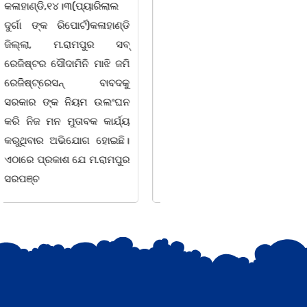
କରି ବ୍ୟବସାୟ ଚାଲୁଥିବା
ସିଆରପି ସ୍ଥିତ କାର୍ଯ୍ୟାଳୟ
ସମ୍ପର୍କରେ କୌଣସି ସୂତ୍ରରୁ
ଠାରେ "ବିଶ୍ୱ ମହିଳା ଦିବସ
ସୂଚନା ପାଇ କଳାହାଣ୍ଡି ଉତ୍ତର
-2026 ଆବାହକ ବିଜୟ କୁମାର
ବନଖଣ୍ଡ ଅଧୀନ କେଗାଁ ରେଞ୍ଜର
ପ୍ରଧାନଙ୍କ ସଂଯୋଜନା ଓ
ବନ କର୍ମଚାରୀ ମାନେ ଗରଗାବ
ସଭାପତିତ୍ବ ରେ ଅନୁଷ୍ଠିତ
ସେକ୍ସନ ଅଧୀନ କାନ୍ଦୁଲଝର
ହୋଇ ଯାଇଛି l ମହିଳା
ସଶକ୍ତିକରଣ