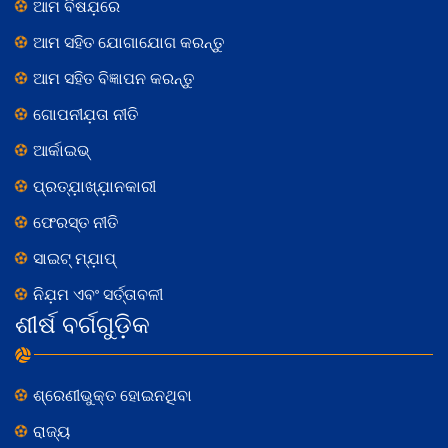
ଆମ ବିଷଯ଼ରେ
ଆମ ସହିତ ଯୋଗାଯୋଗ କରନ୍ତୁ
ଆମ ସହିତ ବିଜ୍ଞାପନ କରନ୍ତୁ
ଗୋପନୀଯ଼ତା ନୀତି
ଆର୍କାଇଭ୍
ପ୍ରତ୍ଯ଼ାଖ୍ଯ଼ାନକାରୀ
ଫେରସ୍ତ ନୀତି
ସାଇଟ୍ ମ୍ଯ଼ାପ୍
ନିଯ଼ମ ଏବଂ ସର୍ତ୍ତାବଳୀ
ଶୀର୍ଷ ବର୍ଗଗୁଡ଼ିକ
ଶ୍ରେଣୀଭୁକ୍ତ ହୋଇନଥିବା
ରାଜ୍ୟ