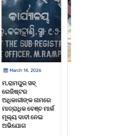
March 14, 2026
March 8, 2026
ଚିତାବାଘ ର ନଖ ଜବତ
ସଶକ୍ତ ଓଡିଶା ପକ୍ଷରୁ
ତିନି ଯୁବକ ଗିରଫ ଓ
ବିଶ୍ୱ ମହିଳା ଦିବସ
କୋର୍ଟ ଚାଲାଣ
ଅନୁଷ୍ଠିତ
କଳାହାଣ୍ଡି,୧୪|୩(ପ୍ୟାରିଲାଲ
ଭୁବନେଶ୍ୱର, 08/03/ 26:
ଦୁର୍ଗା ଙ୍କ ରିପୋର୍ଟ):ବେଆଇନ
ସାମାଜିକ ଅନୁଷ୍ଠାନ "ସଶକ୍ତ
ଭାବେ ବନ୍ୟଜନ୍ତୁ ଙ୍କ ର ଶିକାର
ଓଡିଶା"ପକ୍ଷରୁ ସ୍ଥାନୀୟ