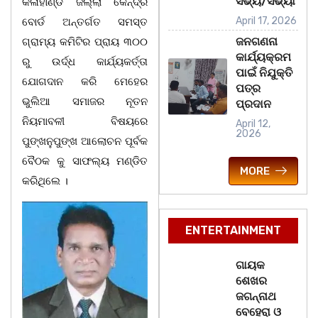
ସଭ୍ୟ/ସଭ୍ୟା
କଳାହାଣ୍ଡି ଜିଲ୍ଲା କେନ୍ଦ୍ର
April 17, 2026
ବୋର୍ଡ ଅନ୍ତର୍ଗତ ସମସ୍ତ
ଜନଗଣନା
ଗ୍ରାମ୍ୟ କମିଟିର ପ୍ରାୟ ୩୦୦
କାର୍ଯ୍ୟକ୍ରମ
ରୁ ଉର୍ଦ୍ଧ କାର୍ଯ୍ୟକର୍ତ୍ତା
ପାଇଁ ନିଯୁକ୍ତି
ଯୋଗଦାନ କରି ମେହେର
ପତ୍ର
ଭୁଲିଆ ସମାଜର ନୂତନ
ପ୍ରଦାନ
ନିୟମାବଳୀ ବିଷୟରେ
April 12,
2026
ପୁଙ୍ଖନୁପୁଙ୍ଖ ଆଲୋଚନ ପୂର୍ବକ
ବୈଠକ କୁ ସାଫଲ୍ୟ ମଣ୍ଡିତ
MORE
କରିଥିଲେ ।
ENTERTAINMENT
ଗାୟକ
ଶେଖର
ଜଗନ୍ନାଥ
ବେହେରା ଓ