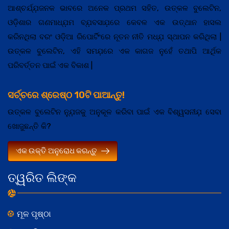
ଆଶ୍ଚର୍ଯ୍ଯ଼ଜନକ ଭାବରେ ଅନେକ ପ୍ରଥମ ସହିତ, ଉତ୍କଳ ବୁଲେଟିନ,
ଓଡ଼ିଶାର ଗଣମାଧ୍ଯ଼ମ ବ୍ଯ଼ବସାଯ଼ରେ କେବଳ ଏକ ଉତ୍ଥାନ ହାସଲ
କରିନଥିଲା ବରଂ ଓଡ଼ିଆ ରିପୋର୍ଟିଂରେ ନୂତନ ନୀତି ମଧ୍ଯ଼ ସ୍ଥାପନ କରିଥିଲା |
ଉତ୍କଳ ବୁଲେଟିନ, ଏହି ସମଯ଼ରେ ଏକ କାଗଜ ନୁହେଁ ତଥାପି ଆର୍ଥିକ
ପରିବର୍ତ୍ତନ ପାଇଁ ଏକ ବିକାଶ |
ସର୍ଚ୍ଚରେ ଶ୍ରେଷ୍ଠ 10ଟି ପାଆନ୍ତୁ!
ଉତ୍କଳ ବୁଲେଟିନ ନ୍ଯ଼ୁଜକୁ ଅନୁକୂଳ କରିବା ପାଇଁ ଏକ ବିଶ୍ୱସନୀଯ଼ ସେବା
ଖୋଜୁଛନ୍ତି କି?
ଏକ ଉକ୍ତି ଅନୁରୋଧ କରନ୍ତୁ
ତ୍ୱରିତ ଲିଙ୍କ
ମୂଳ ପୃଷ୍ଠା