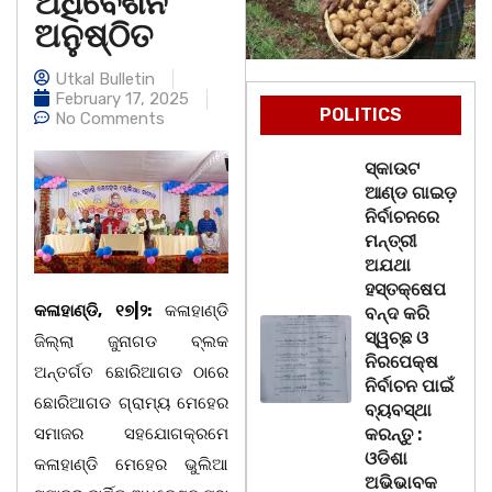
ଅଧିବେଶନ
ଅନୁଷ୍ଠିତ
Utkal Bulletin
February 17, 2025
POLITICS
No Comments
ସ୍କାଉଟ
ଆଣ୍ଡ ଗାଇଡ଼
ନିର୍ବାଚନରେ
ମନ୍ତ୍ରୀ
ଅଯଥା
ହସ୍ତକ୍ଷେପ
କଳାହାଣ୍ଡି, ୧୭|୨:
କଳାହାଣ୍ଡି
ବନ୍ଦ କରି
ସ୍ୱଚ୍ଛ ଓ
ଜିଲ୍ଲା ଜୁନାଗଡ ବ୍ଲକ
ନିରପେକ୍ଷ
ଅନ୍ତର୍ଗତ ଛୋରିଆଗଡ ଠାରେ
ନିର୍ବାଚନ ପାଇଁ
ଛୋରିଆଗଡ ଗ୍ରାମ୍ୟ ମେହେର
ବ୍ୟବସ୍ଥା
ସମାଜର ସହଯୋଗକ୍ରମେ
କରନ୍ତୁ :
ଓଡିଶା
କଳାହାଣ୍ଡି ମେହେର ଭୁଲିଆ
ଅଭିଭାବକ