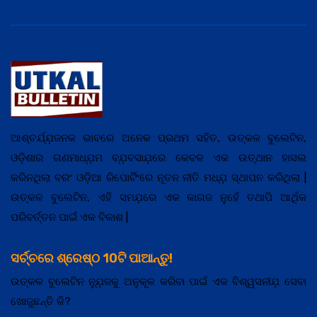
ଆଶ୍ଚର୍ଯ୍ଯ଼ଜନକ ଭାବରେ ଅନେକ ପ୍ରଥମ ସହିତ, ଉତ୍କଳ ବୁଲେଟିନ,
ଓଡ଼ିଶାର ଗଣମାଧ୍ଯ଼ମ ବ୍ଯ଼ବସାଯ଼ରେ କେବଳ ଏକ ଉତ୍ଥାନ ହାସଲ
କରିନଥିଲା ବରଂ ଓଡ଼ିଆ ରିପୋର୍ଟିଂରେ ନୂତନ ନୀତି ମଧ୍ଯ଼ ସ୍ଥାପନ କରିଥିଲା |
ଉତ୍କଳ ବୁଲେଟିନ, ଏହି ସମଯ଼ରେ ଏକ କାଗଜ ନୁହେଁ ତଥାପି ଆର୍ଥିକ
ପରିବର୍ତ୍ତନ ପାଇଁ ଏକ ବିକାଶ |
ସର୍ଚ୍ଚରେ ଶ୍ରେଷ୍ଠ 10ଟି ପାଆନ୍ତୁ!
ଉତ୍କଳ ବୁଲେଟିନ ନ୍ଯ଼ୁଜକୁ ଅନୁକୂଳ କରିବା ପାଇଁ ଏକ ବିଶ୍ୱସନୀଯ଼ ସେବା
ଖୋଜୁଛନ୍ତି କି?