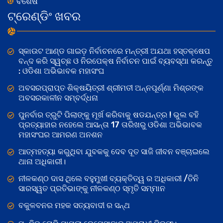
ବିଶେଷ
ଟ୍ରେଣ୍ଡିଂ ଖବର
ସ୍କାଉଟ ଆଣ୍ଡ ଗାଇଡ଼ ନିର୍ବାଚନରେ ମନ୍ତ୍ରୀ ଅଯଥା ହସ୍ତକ୍ଷେପ
ବନ୍ଦ କରି ସ୍ୱଚ୍ଛ ଓ ନିରପେକ୍ଷ ନିର୍ବାଚନ ପାଇଁ ବ୍ୟବସ୍ଥା କରନ୍ତୁ
: ଓଡିଶା ଅଭିଭାବକ ମହାସଂଘ
ଅବସରପ୍ରାପ୍ତ ଶିକ୍ଷୟିତ୍ରୀ ଶ୍ରୀମତୀ ଅନ୍ନପୂର୍ଣ୍ଣା ମିଶ୍ରଙ୍କ
ଅବସରକାଳୀନ ସମ୍ବର୍ଦ୍ଧନା
ପୁନର୍ବାର ତ୍ରୁଟି ପିଲାଙ୍କୁ ମୂର୍ଖ କରିବାକୁ ଷଡଯନ୍ତ୍ର ! ଭୁଲ ବହି
ପ୍ରତ୍ୟାହାର ନହେଲେ ଆସନ୍ତା 17 ତାରିଖରୁ ଓଡିଶା ଅଭିଭାବକ
ମହାସଂଘର ଆମରଣ ଅନଶନ
ଆତ୍ମହତ୍ୟା କରୁଥିବା ଯୁବକକୁ ଦେବ ଦୂତ ସାଜି ଜୀବନ ବଞ୍ଚାଇଲେ
ଥାନା ଅଧିକାରୀ।
ନୀଳକଣ୍ଠ ଦାସ ଥିଲେ ବହୁମୁଖୀ ବ୍ୟକ୍ତିତ୍ୱ ର ଅଧିକାରୀ /ତିନି
ସାରସ୍ୱତ ପ୍ରତିଭାଙ୍କୁ ନୀଳକଣ୍ଠ ସ୍ମୃତି ସମ୍ମାନ
ବକୁଳବନର ମହକ ସତ୍ୟବାଦୀ ର ସନ୍ଥ