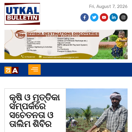
Fri, August 7, 2026
କୃଷି ଓ ମୃତ୍ତିକା
ସମ୍ପର୍କରେ
ସଚେତନତା ଓ
ତାଲିମ ଶିବିର