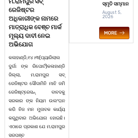
ରାମପୁର ସବ୍
ଚିତାବାଘ ର ନଖ ଜବତ
ସ
ସ୍ମୃତି ସମ୍ମାନ
ଜିଷ୍ଟର
ତିନି ଯୁବକ ଗିରଫ ଓ
ବ
August 5,
2026
ିକାରୀଙ୍କ ନାମରେ
କୋର୍ଟ ଚାଲାଣ
ଅ
ତ୍ରାଧିକ ବେଞ୍ଚ ମାର୍କ
କଳାହାଣ୍ଡି,୧୪|୩(ପ୍ୟାରିଲାଲ
ଭ
MORE
ଲ୍ୟ ଦାବୀ ନେଇ
ଦୁର୍ଗା ଙ୍କ ରିପୋର୍ଟ):ବେଆଇନ
ସ
ଭିଯୋଗ
ଭାବେ ବନ୍ୟଜନ୍ତୁ ଙ୍କ ର ଶିକାର
ଓ
ହାଣ୍ଡି,୧୪।୩(ପ୍ୟାରିଲାଲ
କରି ବ୍ୟବସାୟ ଚାଲୁଥିବା
ସ
୍ଗା ଙ୍କ ରିପୋର୍ଟ)କଳାହାଣ୍ଡି
ସମ୍ପର୍କରେ କୌଣସି ସୂତ୍ରରୁ
ଠ
ଲ୍ଲା, ମ.ରାମପୁର ସବ୍
ସୂଚନା ପାଇ କଳାହାଣ୍ଡି ଉତ୍ତର
-
ିଷ୍ଟର ସୌଦାମିନି ମାଝି ଜମି
ବନଖଣ୍ଡ ଅଧୀନ କେଗାଁ ରେଞ୍ଜର
ପ
ଜିଷ୍ଟ୍ରେସନ୍ ବାବଦକୁ
ବନ କର୍ମଚାରୀ ମାନେ ଗରଗାବ
ସ
କାର ଙ୍କ ନିୟମ ଉଲଂଘନ
ସେକ୍ସନ ଅଧୀନ କାନ୍ଦୁଲଝର
ହ
 ନିଜ ମନ ମୁତାବକ କାର୍ଯ୍ୟ
ସ
ୁଥିବାର ଅଭିଯୋଗ ହୋଇଛି।
ାରେ ପ୍ରକାଶ ଯେ ମ.ରାମପୁର
ପଞ୍ଚ