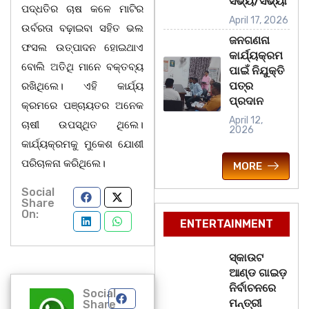
ସଭ୍ୟ/ସଭ୍ୟା
ପଦ୍ଧତିର ଚାଷ କଳେ ମାଟିର
April 17, 2026
ଉର୍ବରତା ବଢ଼ାଇବା ସହିତ ଭଲ
ଜନଗଣନା
ଫସଲ ଉତ୍ପାଦନ ହୋଇଥାଏ
କାର୍ଯ୍ୟକ୍ରମ
ବୋଲି ଅତିଥି ମାନେ ବକ୍ତବ୍ୟ
ପାଇଁ ନିଯୁକ୍ତି
ପତ୍ର
ରଖିଥିଲେ। ଏହି କାର୍ଯ୍ୟ
ପ୍ରଦାନ
କ୍ରମରେ ପଞ୍ଚାୟତର ଅନେକ
April 12,
ଚାଷୀ ଉପସ୍ଥିତ ଥିଲେ।
2026
କାର୍ଯ୍ୟକ୍ରମକୁ ମୁକେଶ ଯୋଶୀ
ପରିଚାଳନା କରିଥିଲେ।
MORE
Social
Share
On:
ENTERTAINMENT
ସ୍କାଉଟ
ଆଣ୍ଡ ଗାଇଡ଼
ନିର୍ବାଚନରେ
Social
ମନ୍ତ୍ରୀ
Share