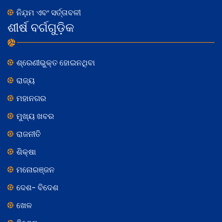
ନିଯ଼ମ ଏବଂ ସର୍ତ୍ତାବଳୀ
ଶୀର୍ଷ ବର୍ଗଗୁଡ଼ିକ
ଶ୍ରେଣୀଭୁକ୍ତ ହୋଇନଥିବା
ରାଜ୍ୟ
ମହାନଗର
ମୁଖ୍ୟ ଖବର
ରାଜନୀତି
ଶିକ୍ଷା
ମନୋରଞ୍ଜନ
ଦେଶ- ବିଦେଶ
ଖେଳ