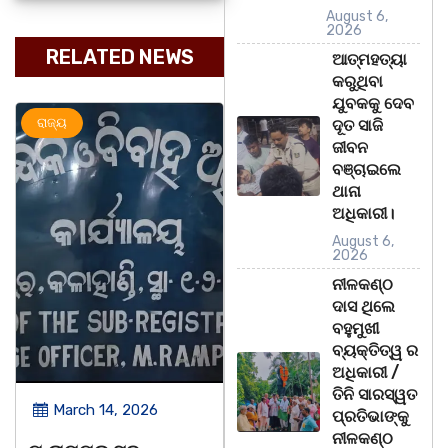
August 6,
2026
RELATED NEWS
ଆତ୍ମହତ୍ୟା
କରୁଥିବା
ଯୁବକକୁ ଦେବ
ଜ୍ୟ
ଅପରାଧ
ରାଜ୍ୟ
ଦୂତ ସାଜି
ଜୀବନ
ବଞ୍ଚାଇଲେ
ଥାନା
ଅଧିକାରୀ।
August 6,
2026
ନୀଳକଣ୍ଠ
ଦାସ ଥିଲେ
ବହୁମୁଖୀ
ବ୍ୟକ୍ତିତ୍ୱ ର
ଅଧିକାରୀ /
ତିନି ସାରସ୍ୱତ
March 14, 2026
March 14, 2026
ପ୍ରତିଭାଙ୍କୁ
ନୀଳକଣ୍ଠ