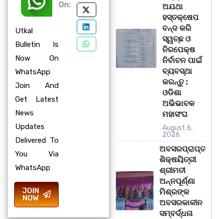
On:
ଅଯଥା
ହସ୍ତକ୍ଷେପ
ବନ୍ଦ କରି
Utkal
ସ୍ୱଚ୍ଛ ଓ
Bulletin Is
ନିରପେକ୍ଷ
Now On
ନିର୍ବାଚନ ପାଇଁ
ବ୍ୟବସ୍ଥା
WhatsApp
କରନ୍ତୁ :
Join And
ଓଡିଶା
Get Latest
ଅଭିଭାବକ
News
ମହାସଂଘ
Updates
August 6,
2026
Delivered To
ଅବସରପ୍ରାପ୍ତ
You Via
ଶିକ୍ଷୟିତ୍ରୀ
WhatsApp
ଶ୍ରୀମତୀ
ଅନ୍ନପୂର୍ଣ୍ଣା
JOIN
ମିଶ୍ରଙ୍କ
NOW
ଅବସରକାଳୀନ
ସମ୍ବର୍ଦ୍ଧନା