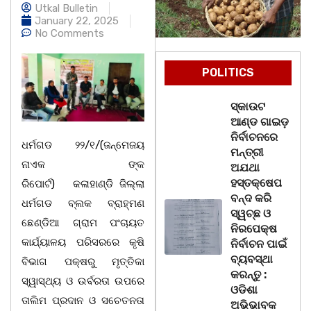
Utkal Bulletin
January 22, 2025
No Comments
POLITICS
ସ୍କାଉଟ
ଆଣ୍ଡ ଗାଇଡ଼
ନିର୍ବାଚନରେ
ଧର୍ମଗଡ ୨୨/୧/(ଜନ୍ମେଜୟ
ମନ୍ତ୍ରୀ
ନାଏକ ଙ୍କ
ଅଯଥା
ହସ୍ତକ୍ଷେପ
ରିପୋର୍ଟ) କଳାହାଣ୍ଡି ଜିଲ୍ଲା
ବନ୍ଦ କରି
ଧର୍ମଗଡ ବ୍ଲକ ବ୍ରାହ୍ମଣ
ସ୍ୱଚ୍ଛ ଓ
ଛେଣ୍ଡିଆ ଗ୍ରାମ ପଂଚାୟତ
ନିରପେକ୍ଷ
କାର୍ଯ୍ୟାଳୟ ପରିସରରେ କୃଷି
ନିର୍ବାଚନ ପାଇଁ
ବ୍ୟବସ୍ଥା
ବିଭାଗ ପକ୍ଷରୁ ମୃତ୍ତିକା
କରନ୍ତୁ :
ସ୍ୱାସ୍ଥ୍ୟ ଓ ଉର୍ବରତା ଉପରେ
ଓଡିଶା
ତାଲିମ ପ୍ରଦାନ ଓ ସଚେତନତା
ଅଭିଭାବକ