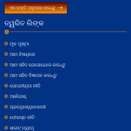
ଏକ ଉକ୍ତି ଅନୁରୋଧ କରନ୍ତୁ
ତ୍ୱରିତ ଲିଙ୍କ
ମୂଳ ପୃଷ୍ଠା
ଆମ ବିଷଯ଼ରେ
ଆମ ସହିତ ଯୋଗାଯୋଗ କରନ୍ତୁ
ଆମ ସହିତ ବିଜ୍ଞାପନ କରନ୍ତୁ
ଗୋପନୀଯ଼ତା ନୀତି
ଆର୍କାଇଭ୍
ପ୍ରତ୍ଯ଼ାଖ୍ଯ଼ାନକାରୀ
ଫେରସ୍ତ ନୀତି
ସାଇଟ୍ ମ୍ଯ଼ାପ୍