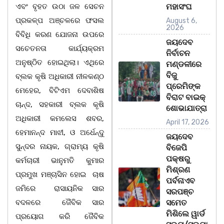
ଏବଂ ବୃହତ ଉଠା ଜଳ ସେଚନ
ମହାସଂଘ
ପ୍ରକଳ୍ପ ଅଞ୍ଚଳରେ ଫସଲ
August 6,
2026
ବିବିଧି କରଣ ଯୋଜନା ଉପରେ
ଜୟଦେବ
ସଚେତନତା କାର୍ଯ୍ୟକ୍ରମ
ନିର୍ବାଚନ
ଅନୁଷ୍ଠିତ ହୋଇଥିଲା। ଏଥିରେ
ମଣ୍ଡଳୀରେ
ବିଜୁ
ବ୍ଲକ କୃଷି ଅଧିକାରୀ ନୀଳକଣ୍ଠ
ପ୍ରେମିଙ୍କ
ମେହେର, ବିଟିଏମ ଦେବାଶିଷ
ବିରାଟ ବାଇକ୍
ଚାନ୍ଦ, ସହକାରୀ ବ୍ଲକ କୃଷି
ଶୋଭାଯାତ୍ରା
ଅଧିକାରୀ କମଲେସ ଶବର,
April 17, 2026
ହେମାନନ୍ଦ ମାଝୀ, ଓ ଅର୍ଧେନ୍ଦୁ
ଜୟଦେବ
ସୁନ୍ଦର ନାୟକ, ଗ୍ରାମ୍ୟ କୃଷି
ବିଜେପି
ପକ୍ଷରୁ
କର୍ମଚାରୀ ଭାନୁମତି କୁମାର
ମିଶ୍ରଣ
ପ୍ରମୁଖ ମଞ୍ଚାସିନ ହୋଇ ଚାଷ
ପର୍ବନାଏବ
ଜମିରେ ରାସାୟନିକ ସାର
ସରପଞ୍ଚ
ବଦଳରେ ଜୈବିକ ସାର
ସମେତ
ମିଶିଲେ ୱାର୍ଡ
ପ୍ରୟୋଗ କରି ଜୈବିକ