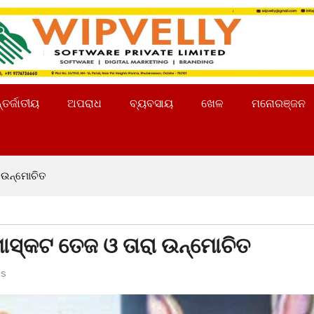
୍ତର୍ଜାତୀୟ
ଅପରାଧ
ବ୍ୟବସାୟ
ଖେଳ
ମନୋରଞ୍ଜନ
 ଉନ୍ମୋଚିତ
ସ୍କଟ ତେଜ ଓ ତାରା ଉନ୍ମୋଚିତ
s