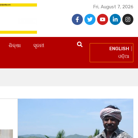
Fri, August 7, 2026
ଶିକ୍ଷା
ସୃଜନୀ
ENGLISH
ଓଡ଼ିଆ