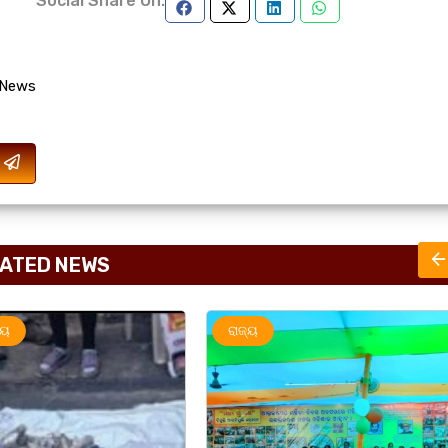
Social Share On:
 News
ATED NEWS
ରାଜ୍ୟ