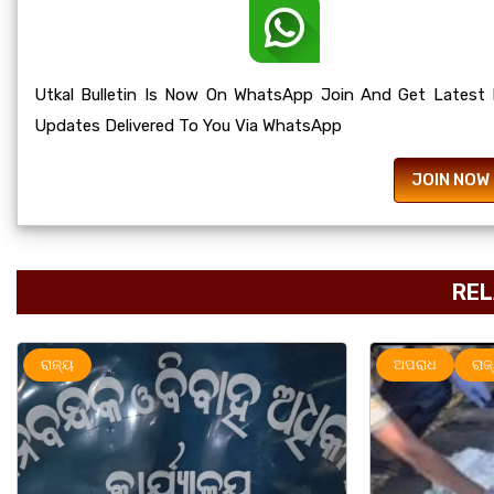
Utkal Bulletin Is Now On WhatsApp Join And Get Latest
Updates Delivered To You Via WhatsApp
JOIN NOW
REL
ଅପରାଧ
ରାଜ୍ୟ
ରାଜ୍ୟ