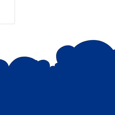
ତରଫରୁ ବିଶ୍ଵ ମହିଳା ଦିବସ ପାଳନ ଅବସରରେ
କେସିଙ୍ଗା ଏନ୍ଏସିର ବୋରିଙ୍ଗପଦର