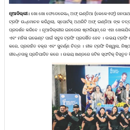
ନୂଆଦିଲ୍ଲୀ :
ଖୋ ଖୋ ଫେଡେରେସନ୍ ଅଫ୍ ଇଣ୍ଡିଆ (କେକେଏଫ୍‌) ଜନପାଥ
ଟ୍ରଫି ଉନ୍ମୋଚନ କରିଥିଲା, ସ୍ପୋର୍ଟସ୍ ଅଥରିଟି ଅଫ୍ ଇଣ୍ଡିଆ ଙ୍କ ତତ୍ତ୍
ପ୍ରଦର୍ଶନ କରିବେ । ନୂଆଦିଲ୍ଲୀର ଇନଡୋର ଷ୍ଟାଡିୟମ୍ ରେ ଏହା ଖେଳାଯିବ ।
ଏବଂ ମହିଳା ଇଭେଣ୍ଟ ପାଇଁ ସବୁଜ ଟ୍ରଫି ପ୍ରଦର୍ଶିତ ହେବ । ଉଭୟ ଟ୍ରଫ
କରେ, ପ୍ରବାହିତ ବକ୍ର ଏବଂ ସୁବର୍ଣ୍ଣ ଚିତ୍ର । ନୀଳ ଟ୍ରଫି ବିଶ୍ୱାସ, ନ
ଜୀବନ୍ତତାକୁ ପ୍ରତିପାଦିତ କରେ । ଉଭୟ ଖଣ୍ଡରେ ଜଟିଳ ସ୍ଫଟିକ୍ ବିସ୍ତୃତ 