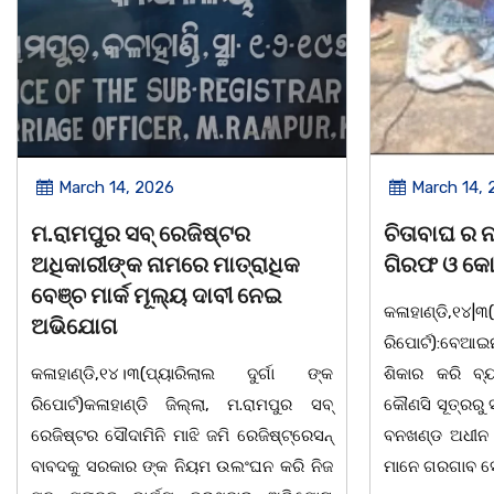
March 14, 2026
March 8, 
ଚିତାବାଘ ର ନଖ ଜବତ ତିନି ଯୁବକ
ସଶକ୍ତ ଓଡିଶା
ଗିରଫ ଓ କୋର୍ଟ ଚାଲାଣ
ଦିବସ ଅନୁଷ୍ଠ
କଳାହାଣ୍ଡି,୧୪|୩(ପ୍ୟାରିଲାଲ ଦୁର୍ଗା ଙ୍କ
ଭୁବନେଶ୍ୱର, 08
ରିପୋର୍ଟ):ବେଆଇନ ଭାବେ ବନ୍ୟଜନ୍ତୁ ଙ୍କ ର
"ସଶକ୍ତ ଓଡିଶା
ଶିକାର କରି ବ୍ୟବସାୟ ଚାଲୁଥିବା ସମ୍ପର୍କରେ
ସ୍ଥିତ କାର୍ଯ୍ୟା
କୌଣସି ସୂତ୍ରରୁ ସୂଚନା ପାଇ କଳାହାଣ୍ଡି ଉତ୍ତର
-2026 ଆବାହକ
ବନଖଣ୍ଡ ଅଧୀନ କେଗାଁ ରେଞ୍ଜର ବନ କର୍ମଚାରୀ
ସଂଯୋଜନା ଓ ସଭ
ମାନେ ଗରଗାବ ସେକ୍ସନ ଅଧୀନ କାନ୍ଦୁଲଝର
ଯାଇଛି l ମହିଳା 