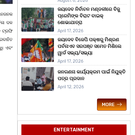
August 6, 2026
ଜୟଦେବ ନିର୍ବାଚନ ମଣ୍ଡଳୀରେ ବିଜୁ
ମାନଜନକ
ପ୍ରେମିଙ୍କ ବିରାଟ ବାଇକ୍
ଶୋଭାଯାତ୍ରା
ହିଳା ଦଳ
ଳ ଟ୍ରଫି
April 17, 2026
ରବାହିତ
ଜୟଦେବ ବିଜେପି ପକ୍ଷରୁ ମିଶ୍ରଣ
ପର୍ବନାଏବ ସରପଞ୍ଚ ସମେତ ମିଶିଲେ
୍ଧି ଏବଂ
ୱାର୍ଡ ସଭ୍ୟ/ସଭ୍ୟା
April 17, 2026
ଜନଗଣନା କାର୍ଯ୍ୟକ୍ରମ ପାଇଁ ନିଯୁକ୍ତି
ପତ୍ର ପ୍ରଦାନ
April 12, 2026
MORE
ENTERTAINMENT