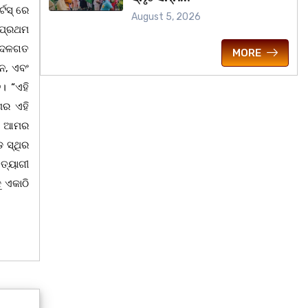
୍ଟସ୍ ରେ
August 5, 2026
 ପ୍ରଥମ
ଂ ଦଳଗତ
MORE
୍ନ, ଏବଂ
। “ଏହି
ଶର ଏହି
ଏ। ଆମର
ଡ ସ୍ଥିର
ତ୍ୟାଗୀ
ୁ ଏକାଠି