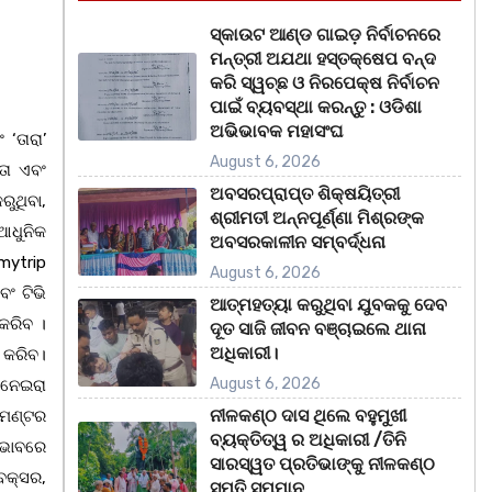
ସ୍କାଉଟ ଆଣ୍ଡ ଗାଇଡ଼ ନିର୍ବାଚନରେ
ମନ୍ତ୍ରୀ ଅଯଥା ହସ୍ତକ୍ଷେପ ବନ୍ଦ
କରି ସ୍ୱଚ୍ଛ ଓ ନିରପେକ୍ଷ ନିର୍ବାଚନ
ପାଇଁ ବ୍ୟବସ୍ଥା କରନ୍ତୁ : ଓଡିଶା
ଅଭିଭାବକ ମହାସଂଘ
‘ତାରା’
August 6, 2026
ତା ଏବଂ
ଅବସରପ୍ରାପ୍ତ ଶିକ୍ଷୟିତ୍ରୀ
ରୁଥିବା,
ଶ୍ରୀମତୀ ଅନ୍ନପୂର୍ଣ୍ଣା ମିଶ୍ରଙ୍କ
ଆଧୁନିକ
ଅବସରକାଳୀନ ସମ୍ବର୍ଦ୍ଧନା
mytrip
August 6, 2026
ଂ ଟିଭି
ଆତ୍ମହତ୍ୟା କରୁଥିବା ଯୁବକକୁ ଦେବ
କରିବ ।
ଦୂତ ସାଜି ଜୀବନ ବଞ୍ଚାଇଲେ ଥାନା
ଅଧିକାରୀ।
 କରିବ।
August 6, 2026
ାନେଇରା
ନୀଳକଣ୍ଠ ଦାସ ଥିଲେ ବହୁମୁଖୀ
ମେଣ୍ଟର
ବ୍ୟକ୍ତିତ୍ୱ ର ଅଧିକାରୀ /ତିନି
 ଭାବରେ
ସାରସ୍ୱତ ପ୍ରତିଭାଙ୍କୁ ନୀଳକଣ୍ଠ
ବକ୍ସର,
ସ୍ମୃତି ସମ୍ମାନ