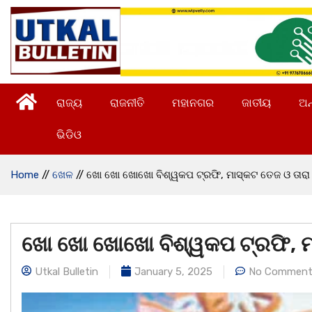
ରାଜ୍ୟ
ରାଜନୀତି
ମହାନଗର
ଜାତୀୟ
ଅନ
ଭିଡିଓ
Home
//
ଖେଳ
//
ଖୋ ଖୋ ଖୋଖୋ ବିଶ୍ୱକପ ଟ୍ରଫି, ମାସ୍କଟ ତେଜ ଓ ତାରା
ଖୋ ଖୋ ଖୋଖୋ ବିଶ୍ୱକପ ଟ୍ରଫି, ମା
Utkal Bulletin
January 5, 2025
No Comment