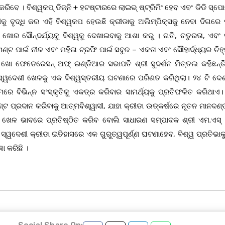
। ବିଶ୍ୱକପ୍‌ ଡିଜ୍ନି + ହଟଷ୍ଟାରରେ ଲାଇଭ୍ ଷ୍ଟ୍ରିମିଂ ହେବ ଏବଂ ଡିଡି ସ୍ପୋର
 ବୃଦ୍ଧି କର ଏହି ବିଶ୍ୱକପ ହେଉଛି କ୍ରୀଡାକୁ ଅଲିମ୍ପିକ୍ସକୁ ନେବା ଦିଗରେ
ର ସୌନ୍ଦର୍ଯ୍ୟକୁ ବିଶ୍ୱକୁ ଦେଖାଇବାକୁ ଆଶା କରୁ । ଗତି, ଚତୁରତା, ଏବ
େଣ୍ଟ ପାଇଁ ନୀଳ ଏବଂ ମହିଳା ଟ୍ରଫି ପାଇଁ ସବୁଜ – ଏକତା ଏବଂ ସୌହାର୍ଦ୍ଧ୍ୟର ଚିହ
ଖୋ ଫେଡେରେସନ୍ ଅଫ୍‌ ଇଣ୍ଡିଆର ସଭାପତି ଶ୍ରୀ ସୁଦର୍ଶନ ମିତ୍ତଲ କହିଛନ୍ତି
 ସ୍ୱଦେଶୀ ଖେଳକୁ ଏକ ବିଶ୍ୱସ୍ତରୀୟ ଘଟଣାରେ ପରିଣତ କରିଥିଲା। ୨୪ ଟି ଦେ
େ ବିଭିନ୍ନ ସଂସ୍କୃତିକୁ ଏକତ୍ର କରିବାର ସାମର୍ଥ୍ୟକୁ ପ୍ରତିଫଳିତ କରିଥା
୍ଟ ପ୍ରଦାନ କରିବାକୁ ଆତ୍ମବିଶ୍ୱାସୀ, ଯାହା କ୍ରୀଡା ଉତ୍କର୍ଷରେ ନୂତନ ମାନଦଣ୍
ଖେଳ ଭାବରେ ପ୍ରତିଷ୍ଠିତ କରିବ ବୋଲି ସାଧାରଣ ସମ୍ପାଦକ ଶ୍ରୀ ଏମ.ଏସ୍ 
ସ୍ୱଦେଶୀ କ୍ରୀଡା ଇତିହାସରେ ଏକ ଗୁରୁତ୍ୱପୂର୍ଣ୍ଣ ଘଟଣାହେବ, ବିଶ୍ୱ ପ୍ରତିଭାକ
ା କରିଛି ।