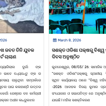
2026
March 8, 2026
 ପକ୍ଷରୁ ବିଶ୍ୱ ମହିଳା
ଆନ୍ତର୍ଜାତୀୟ ମହିଳା ଦିବସ
ିତ
ଉପଲକ୍ଷେ ନାଟକ ‘ଖାଣ୍ଟି ସୁନା
/03/ 26: ସାମାଜିକ ଅନୁଷ୍ଠାନ
ଚିଲିକା: ଆନ୍ତର୍ଜାତୀୟ ମହିଳା ଦିବ
"ପକ୍ଷରୁ ସ୍ଥାନୀୟ ସିଆରପି
ଅବସରରେ ବାଲୁଗାଁସ୍ଥିତ ମା' ଭଗବ
ଳୟ ଠାରେ "ବିଶ୍ୱ ମହିଳା ଦିବସ
ନିକେତନ ର ଓଡ଼ିଆ ଅସ୍ମିତା ଉପରେ 
 ବିଜୟ କୁମାର ପ୍ରଧାନଙ୍କ
ନାଟକ "ଖାଣ୍ଟି ସୁନା" ଗୈ।ରୀ ସାଂସ
ାପତିତ୍ବ ରେ ଅନୁଷ୍ଠିତ ହୋଇ
ପ୍ରତିଷ୍ଠାନ, ଖୋର୍ଦ୍ଧା ଆନୁକୁଲ୍ୟରେ 
ସଶକ୍ତିକରଣ
ହୋଇଯାଇଛି। ଡ଼ଃ ପ୍ରଦୀପ ଭୈମିକ ଙ୍କ