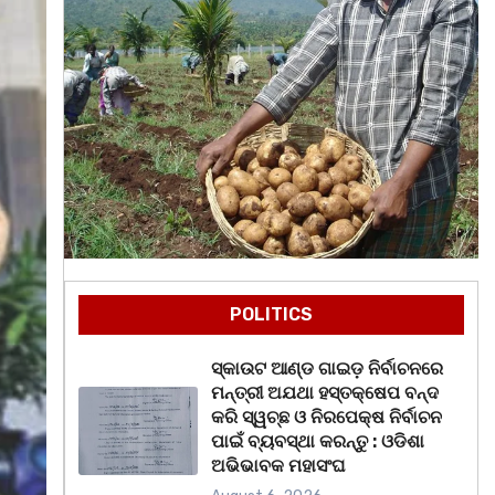
POLITICS
ସ୍କାଉଟ ଆଣ୍ଡ ଗାଇଡ଼ ନିର୍ବାଚନରେ
ମନ୍ତ୍ରୀ ଅଯଥା ହସ୍ତକ୍ଷେପ ବନ୍ଦ
କରି ସ୍ୱଚ୍ଛ ଓ ନିରପେକ୍ଷ ନିର୍ବାଚନ
ପାଇଁ ବ୍ୟବସ୍ଥା କରନ୍ତୁ : ଓଡିଶା
ଅଭିଭାବକ ମହାସଂଘ