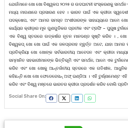
ଯେଉଁମାନେ ଖୋ ଖୋ ବିଶ୍ୱକପ ୨୦୨୫ ର ଉଦଘାଟନୀ ସଂସ୍କରଣକୁ ସମର୍ଥନ କରିବେ 
ମଧ୍ୟ ମାଗଣାରେ ପ୍ରସାରଣ ହେବ । ଭାରତ ପାଇଁ ଏକ କ୍ରୀଡା ସ୍ୱଦେଶୀକୁ
ପଦକ୍ଷେପ, ଏବଂ ଆମର ସମସ୍ତ ଅଂଶୀଦାରଙ୍କ ସାହାଯ୍ୟରେ ଆମେ ଖୋ ଖୋ
କାର୍ଯ୍ୟର କ୍ରୀଡ଼ାର ମୂଳ ଗୁଣଗୁଡିକର ପ୍ରତୀକ ଏବଂ ଟ୍ରଫି – ପୁରୁଷ ଟୁର୍ନାମ
ଏକ ବିଶ୍ୱ ସ୍ତରରେ ଉତ୍କର୍ଷର ନୂତନ ମାନଦଣ୍ଡ ସୃଷ୍ଟି କରିବ । , ଖୋ 
ବିଶ୍ୱକପ୍ ଖୋ ଖୋ ପାଇଁ ଏକ ଜଳପ୍ରବାହ ମୂହୁର୍ତ୍ତ ଅଟେ, ଯାହା ଆମର
ପ୍ରତିକ୍ରିୟା ଖୋ ଖୋଙ୍କ ସର୍ବଭାରତୀୟ ଆବେଦନ ଏବଂ କ୍ରୀଡା ମାଧ୍ୟମର
ସମ୍ମାନିତ ସହଭାଗୀମାନଙ୍କ ଭିତ୍ତିଭୂମି ଏବଂ ସମର୍ଥନ, ଆମେ ଏକ ଟୁର୍ନାମେଣ
କରିବ ଏବଂ ଖୋ ଖୋକୁ ଆନ୍ତର୍ଜାତୀୟ ସ୍ତରରେ ଏକ ଗତିଶୀଳ, ଆଧୁନିକ 
କହିଛନ୍ତି।ଖୋ ଖୋ ଫେଡେରେସନ୍ ଅଫ୍ ଇଣ୍ଡିଆ । ଏହି ଟୁର୍ଣ୍ଣାମେଣ୍ଟ ଏହି 
କରିବ ଏବଂ ବିଶ୍ୱ ମଞ୍ଚରେ ଭାରତର କ୍ରୀଡା ପ୍ରଦର୍ଶନ କରିବ ବୋଲି ପ୍ରତିଜ୍ଞ
Social Share On: