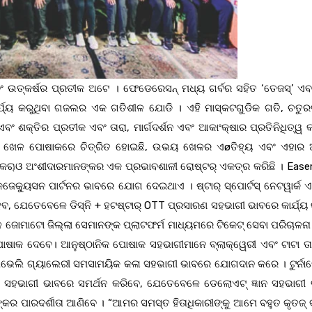
ଂ ଉତ୍କର୍ଷର ପ୍ରତୀକ ଅଟେ । ଫେଡେରେସନ୍ ମଧ୍ୟ ଗର୍ବର ସହିତ ‘ତେଜସ୍‌’ ଏବଂ 
 କାର୍ଯ୍ୟ କରୁଥିବା ଗଜଲର ଏକ ଗତିଶୀଳ ଯୋଡି । ଏହି ମାସ୍କଟଗୁଡିକ ଗତି, ଚତୁର
ବଂ ଶକ୍ତିର ପ୍ରତୀକ ଏବଂ ତାରା, ମାର୍ଗଦର୍ଶନ ଏବଂ ଆକାଂକ୍ଷାର ପ୍ରତିନିଧିତ୍ୱ କ
ଳା ଖେଳ ପୋଷାକରେ ଚିତ୍ରିତ ହୋଇଛି, ଉଭୟ ଖେଳର ଏøତିହ୍ୟ ଏବଂ ଏହାର 
କୁ କକୠଓ ଅଂଶୀଦାରମାନଙ୍କର ଏକ ପ୍ରଭାବଶାଳୀ ରୋଷ୍ଟର୍ ଏକତ୍ର କରିଛି । Ease
କ୍ୟୁସନ ପାର୍ଟନର ଭାବରେ ଯୋଗ ଦେଇଥାଏ । ଷ୍ଟାର୍ ସ୍ପୋର୍ଟସ୍‌ ନେଟୱାର୍କ ଏବ
ହେବ, ଯେତେବେଳେ ଡିସ୍ନି + ହଟଷ୍ଟାର୍ OTT ପ୍ରସାରଣ ସହଭାଗୀ ଭାବରେ କାର୍ଯ୍ୟ 
ୋମାଟୋ ଜିଲ୍ଲା ସେମାନଙ୍କ ପ୍ଲାଟଫର୍ମ ମାଧ୍ୟମରେ ଟିକେଟ୍‌ ସେବା ପରିଚାଳନା
ପୋଷାକ ଦେବେ। ଆନୁଷ୍ଠାନିକ ପୋଷାକ ସହଭାଗୀମାନେ ବ୍ଲାକ୍ୱେରୀ ଏବଂ ଟାଟା ତ
ନ ନାଭେଲି ଗ୍ୟାଲେରୀ ସମସାମୟିକ କଳା ସହଭାଗୀ ଭାବରେ ଯୋଗଦାନ କରେ । ଟୁର୍ନା
 ବିକାଶ ସହଭାଗୀ ଭାବରେ ସମର୍ଥନ କରିବେ, ଯେତେବେଳେ ଡେଲୋଏଟ୍ ଜ୍ଞାନ ସହଭାଗୀ
ଙ୍କର ପାରଦର୍ଶୀତା ଆଣିବେ । “ଆମର ସମସ୍ତ ହିତାଧିକାରୀଙ୍କୁ ଆମେ ବହୁତ କୃତଜ୍ 