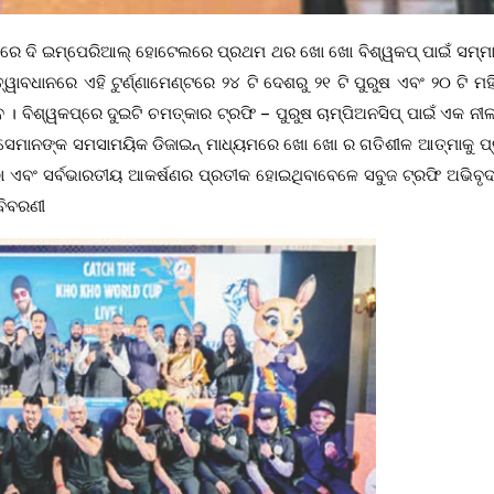
ରେ ଦି ଇମ୍ପେରିଆଲ୍ ହୋଟେଲରେ ପ୍ରଥମ ଥର ଖୋ ଖୋ ବିଶ୍ୱକପ୍ ପାଇଁ ସମ୍
ୱାବଧାନରେ ଏହି ଟୁର୍ଣ୍ଣାମେଣ୍ଟରେ ୨୪ ଟି ଦେଶରୁ ୨୧ ଟି ପୁରୁଷ ଏବଂ ୨୦ ଟି ମ
 ବିଶ୍ୱକପ୍‌ରେ ଦୁଇଟି ଚମତ୍କାର ଟ୍ରଫି – ପୁରୁଷ ଚାମ୍ପିଅନସିପ୍ ପାଇଁ ଏକ ନୀ
ି ସେମାନଙ୍କ ସମସାମୟିକ ଡିଜାଇନ୍ ମାଧ୍ୟମରେ ଖୋ ଖୋ ର ଗତିଶୀଳ ଆତ୍ମାକୁ ପ୍
ିଷ୍ଠା ଏବଂ ସର୍ବଭାରତୀୟ ଆକର୍ଷଣର ପ୍ରତୀକ ହୋଇଥିବାବେଳେ ସବୁଜ ଟ୍ରଫି ଅଭିବୃଦ
ବିବରଣୀ