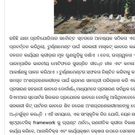
ରହିଛି ଯାହା ପ୍ରତିଯୋଗିତାର ସର୍ବୋଚ୍ଚ ସ୍ତରରେ ଆବଶ୍ୟକ ସଠିକତା ଏବ
ପ୍ରବର୍ତ୍ତନ କରିଥିଲା, ଟୁର୍ଣ୍ଣାମେଣ୍ଟ ପାଇଁ ସରକାରୀ ମାସ୍କଟ୍ ଭାବରେ
ଦଳଗତ କାର୍ଯ୍ୟର କ୍ରୀଡ଼ାର ମୂଳ ଗୁଣଗୁଡ଼ିକୁ ଦର୍ଶାଏ । ତେଜ, ଉଜ୍ଜ୍ୱଳତା ଏ
ପାରମ୍ପାରିକ ଭାରତୀୟ ମୋଟିଫରେ ସୁସଜ୍ଜିତ ଜୀବନ୍ତ ନୀଳ ଏବଂ କମ
ଆକର୍ଷଣକୁ ପାଳନ କରିଥାଏ । ଟୁର୍ଣ୍ଣାମେଣ୍ଟର ସଫଳତା ନିଶ୍ଚିତ କରିବା
ସମସ୍ତ ଅଂଶଗ୍ରହଣକାରୀଙ୍କ ପାଇଁ ଭ୍ରମଣ ସାମଗ୍ରୀ ପରିଚାଳନା କରି ଏକଜେ
ପ୍ରସାରଣ ସହଭାଗୀ ଭାବରେ ଡୋର୍ଡାର୍ଶନ୍ ମାଧ୍ୟମରେ ପ୍ରସାରଣ ସର୍ବାଧିକ 
ଜିଏମଆର ସ୍ପୋର୍ଟସ ସିଲଭର ପ୍ରଯୋଜକ ଭାବରେ ବୋର୍ଡକୁ ଆସିଥିବାବେଳେ ଜ
ସରକାରୀ କିଟ୍‌ ପାର୍ଟନର ଭାବରେ ଶିବ ନରେଶ ଅଂଶଗ୍ରହଣକାରୀମାନଙ୍କୁ 
ଅନ୍ତର୍ଭୁକ୍ତ କରନ୍ତି । ଏହି ସମୟରେ, ଏକ ସାଂସ୍କୃତିକ ଦିଗ ଯୋଡି, ନୟ
ଷ୍ଟ୍ରାଟେଜିକ୍‌ framework କୁ ଗ୍ରାଣ୍ଟ ଥର୍ନଟନ୍‌ ରଣନୀତିକ କ୍ରୀଡା
କାର୍ଯ୍ୟ କରିବେ, ଆନାଲିଟିକ୍ସ ଏବଂ କାର୍ଯ୍ୟକ୍ଷମ ଦକ୍ଷତା ଉପରେ ସେମାନ