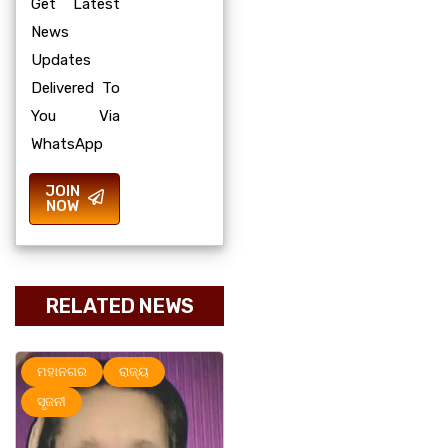
Get Latest
News
Updates
Delivered To
You Via
WhatsApp
JOIN
NOW
RELATED NEWS
ମହାନଗର
ରାଜ୍ୟ
ମହାନଗର
ରାଜ୍ୟ
ସୃଜନୀ