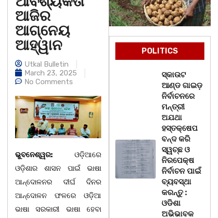
ଆବଶ୍ୟକତା
ଆଜିର
ଆଗ୍ନେୟ
ଆହ୍ୱାନ
POLITICS
Utkal Bulletin
March 23, 2025
ସ୍କାଉଟ
No Comments
ଆଣ୍ଡ ଗାଇଡ଼
ନିର୍ବାଚନରେ
ମନ୍ତ୍ରୀ
ଅଯଥା
ହସ୍ତକ୍ଷେପ
ବନ୍ଦ କରି
ସ୍ୱଚ୍ଛ ଓ
ଭୁବନେଶ୍ୱର:
ଓଡ଼ିଆରେ
ନିରପେକ୍ଷ
ଓଡ଼ିଶାର ଶାସନ ପାଇଁ ଭାଷା
ନିର୍ବାଚନ ପାଇଁ
ବ୍ୟବସ୍ଥା
ଆନ୍ଦୋଳନର ଦୀର୍ଘ ଦିନର
କରନ୍ତୁ :
ଆନ୍ଦୋଳନ ଫଳରେ ଓଡ଼ିଆ
ଓଡିଶା
ଭାଷା ସରକାରୀ ଭାଷା ହେବା
ଅଭିଭାବକ