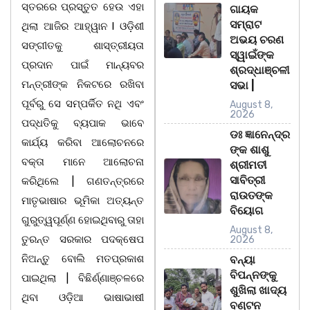
ସ୍ତରରେ ପ୍ରସ୍ତୁତ ହେଉ ଏହା
ଗାୟକ
ସମ୍ରାଟ
ଥିଲା ଆଜିର ଆହ୍ୱାନ l ଓଡ଼ିଶୀ
ଅଭୟ ଚରଣ
ସଙ୍ଗୀତକୁ ଶାସ୍ତ୍ରୀୟତା
ସ୍ୱାଇଁଙ୍କ
ପ୍ରଦାନ ପାଇଁ ମାନ୍ୟବର
ଶ୍ରଦ୍ଧାଞ୍ଚଳୀ
ମନ୍ତ୍ରୀଙ୍କ ନିକଟରେ ରଖିବା
ସଭା |
ପୂର୍ବରୁ ସେ ସମ୍ପର୍କିତ ନଥି ଏବଂ
August 8,
2026
ପଦ୍ଧତିକୁ ବ୍ୟପାକ ଭାବେ
ଡଃ ଜ୍ଞାନେନ୍ଦ୍ର
କାର୍ଯ୍ୟ କରିବା ଆଲୋଚନରେ
ଙ୍କ ଶାଶୁ
ବକ୍ତା ମାନେ ଆଲୋଚନା
ଶ୍ରୀମତୀ
ସାବିତ୍ରୀ
କରିଥିଲେ | ଗଣତନ୍ତ୍ରରେ
ରାଉତଙ୍କ
ମାତୃଭାଷାର ଭୂମିକା ଅତ୍ୟନ୍ତ
ବିୟୋଗ
ଗୁରୁତ୍ୱପୂର୍ଣ୍ଣ ହୋଇଥିବାରୁ ତାହା
August 8,
ତୁରନ୍ତ ସରକାର ପଦକ୍ଷେପ
2026
ନିଅନ୍ତୁ ବୋଲି ମତପ୍ରକାଶ
ବନ୍ୟା
ବିପନ୍ନଙ୍କୁ
ପାଇଥିଲା | ବିଛିର୍ଣ୍ଣାଞ୍ଚଳରେ
ଶୁଖିଲା ଖାଦ୍ୟ
ଥିବା ଓଡ଼ିଆ ଭାଷାଭାଷୀ
ବଣ୍ଟନ