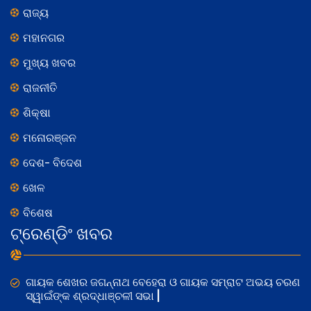
ରାଜ୍ୟ
ମହାନଗର
ମୁଖ୍ୟ ଖବର
ରାଜନୀତି
ଶିକ୍ଷା
ମନୋରଞ୍ଜନ
ଦେଶ- ବିଦେଶ
ଖେଳ
ବିଶେଷ
ଟ୍ରେଣ୍ଡିଂ ଖବର
ଗାୟକ ଶେଖର ଜଗନ୍ନାଥ ବେହେରା ଓ ଗାୟକ ସମ୍ରାଟ ଅଭୟ ଚରଣ
ସ୍ୱାଇଁଙ୍କ ଶ୍ରଦ୍ଧାଞ୍ଚଳୀ ସଭା |