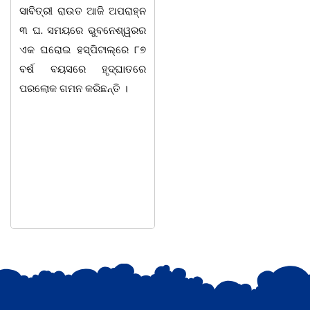
ସାବିତ୍ରୀ ରାଉତ ଆଜି ଅପରାହ୍ନ
ତରପଦା, ମଲିକାପୁର, ନିଜାମପୁର,
୩ ଘ. ସମୟରେ ଭୁବନେଶ୍ୱରର
ଦୁଦୁରାଅଣ୍ଟା, କମାରଡିହ, କୟାଁ
ଏକ ଘରୋଇ ହସ୍ପିଟାଲ୍ରେ ୮୭
ଆଦି ପଞ୍ଚାୟତରେ ପ୍ରାୟ ୧୫
ବର୍ଷ ବୟସରେ ହୃଦ୍ଘାତରେ
ଶହ ପରିବାରକୁ ମୁଡି, ବିସ୍କୁଟ,
ପରଲୋକ ଗମନ କରିଛନ୍ତି ।