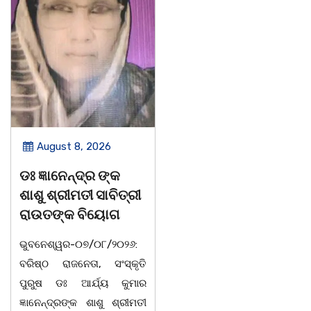
August 8, 2026
August 8, 2026
ଡଃ ଜ୍ଞାନେନ୍ଦ୍ର ଙ୍କ
ବନ୍ୟା ବିପନ୍ନଙ୍କୁ
ଶାଶୁ ଶ୍ରୀମତୀ ସାବିତ୍ରୀ
ଶୁଖିଲା ଖାଦ୍ୟ ବଣ୍ଟନ
ରାଉତଙ୍କ ବିୟୋଗ
07/08/26 ବନ୍ୟା ବିପନ୍ନଙ୍କ
ଭୁବନେଶ୍ୱର-୦୭/୦୮/୨୦୨୬:
ଉଦେଶ୍ୟରେ ଦଶରଥପୁର ଯୁବ
ବରିଷ୍ଠ ରାଜନେତା, ସଂସ୍କୃତି
କଂଗ୍ରେସ ପକ୍ଷରୁ ରିଲିଫ
ପୁରୁଷ ଡଃ ଆର୍ଯ୍ୟ କୁମାର
ସାମଗ୍ରୀ ବଣ୍ଟନ କରାଯାଇଥିବା
ଜ୍ଞାନେନ୍ଦ୍ରଙ୍କ ଶାଶୁ ଶ୍ରୀମତୀ
ଦେଖାଯାଇଛି । ବ୍ଲକସ୍ଥ କସପା,