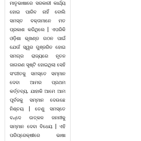
ମାତୃଭାଷାରେ ସରକାରୀ କାର୍ଯ୍ୟ
ହୋଇ ପାରିବ ନାହିଁ ବୋଲି
ସମସ୍ତ ବକ୍ତାମାନେ ମତ
ପ୍ରକାଶ କରିଥିଲେ | ଏପରିକି
ଓଡ଼ିଶା ଭୂଖଣ୍ଡ ଗଠନ ପାଇଁ
ଯେଉଁ ସ୍ୱର ଗୁଞ୍ଜରିତ ହୋଇ
ସମଗ୍ର ରାଜ୍ୟରେ ନୂତନ
ଜାଗରଣ ସୃଷ୍ଟି ହୋଇଥିଲା ସେହି
ସଂଗୀତକୁ ସମସ୍ତେ ସମ୍ମାନ
ଦେବା ଆମର ପ୍ରଥମ
କର୍ତ୍ତବ୍ୟ, ଯାହାକି ଆମେ ଆମ
ପୂର୍ବଜକୁ ସମ୍ମାନ ଦେଉଛେ
ନିଶ୍ଚୟ | ତେଣୁ ସମସ୍ତେ
ବନ୍ଦେ ଉତ୍କଳ ଜନନୀକୁ
ସମ୍ମାନ ଦେବା ବିଧେୟ | ଏହି
ପରିପ୍ରେକ୍ଷୀରେ ଭାଷା