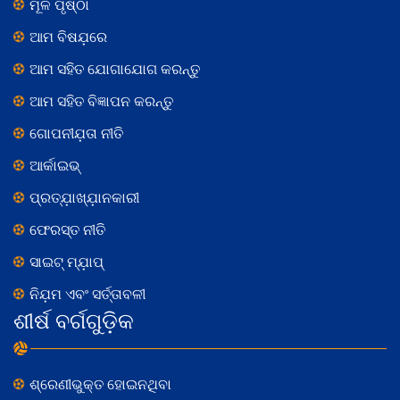
ମୂଳ ପୃଷ୍ଠା
ଆମ ବିଷଯ଼ରେ
ଆମ ସହିତ ଯୋଗାଯୋଗ କରନ୍ତୁ
ଆମ ସହିତ ବିଜ୍ଞାପନ କରନ୍ତୁ
ଗୋପନୀଯ଼ତା ନୀତି
ଆର୍କାଇଭ୍
ପ୍ରତ୍ଯ଼ାଖ୍ଯ଼ାନକାରୀ
ଫେରସ୍ତ ନୀତି
ସାଇଟ୍ ମ୍ଯ଼ାପ୍
ନିଯ଼ମ ଏବଂ ସର୍ତ୍ତାବଳୀ
ଶୀର୍ଷ ବର୍ଗଗୁଡ଼ିକ
ଶ୍ରେଣୀଭୁକ୍ତ ହୋଇନଥିବା