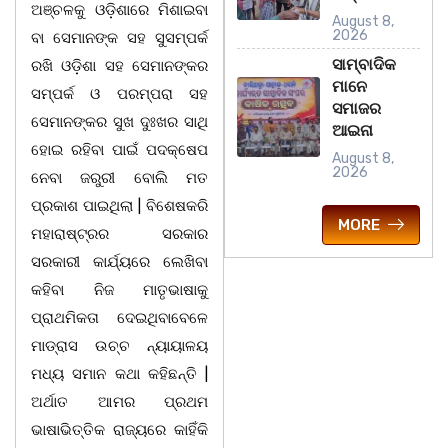
ଅଞ୍ଚଳକୁ ଓଡ଼ିଶାରେ ମିଶାଇବା
August 8,
2026
ବା ସେମାନଙ୍କ ସହ ସୁସମ୍ପର୍କ
ସାମ୍ବାଦିକ
ରଖି ଓଡ଼ିଶା ସହ ସେମାନଙ୍କର
ମାନେ
ସମ୍ପର୍କ ଓ ପରମ୍ପରା ସହ
ସମାଜର
ସେମାନଙ୍କର ସୁଖ ଦୁଃଖର ସାଥି
ଆଇନା
ହୋଇ ରହିବା ପାଇଁ ପଦକ୍ଷେପ
August 8,
2026
ନେବା ଜରୁରୀ ବୋଲି ମତ
ପ୍ରକାଶ ପାଇଥିଲା | ବିଶେଷକରି
MORE
ମହାରାଷ୍ଟ୍ରର ସରକାର
ସରକାରୀ କାର୍ଯ୍ୟରେ ଲେଖିବା
କହିବା ନିଜ ମାତୃଭାଷାକୁ
ପ୍ରାଥମିକତା ଦେଇଥିବାବେଳେ
ମାଡ୍ରାସ ଉଚ୍ଚ ନ୍ୟାୟାଳୟ
ମଧ୍ୟ ସମାନ କଥା କହିଛନ୍ତି |
ଅର୍ଥାତ ଆମର ପ୍ରଥମ
ଭାଷାଭିତ୍ତିକ ରାଜ୍ୟରେ କାହିଁକି