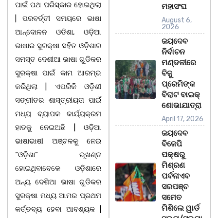
ପାଇଁ ପଥ ପରିସ୍କାର ହୋଇଥିଲା
ମହାସଂଘ
| ପରବର୍ତ୍ତୀ ସମୟରେ ଭାଷା
August 6,
2026
ଆନ୍ଦୋଳନ ଓଡିଶା, ଓଡ଼ିଆ
ଜୟଦେବ
ଭାଷାର ସୁରକ୍ଷା ସହିତ ଓଡ଼ିଶାର
ନିର୍ବାଚନ
ସମସ୍ତ ଦେଶୀଆ ଭାଷା ଗୁଡିକର
ମଣ୍ଡଳୀରେ
ସୁରକ୍ଷା ପାଇଁ କାମ ଆରମ୍ଭ
ବିଜୁ
ପ୍ରେମିଙ୍କ
କରିଥିଲା | ଏପରିକି ଓଡ଼ିଶୀ
ବିରାଟ ବାଇକ୍
ସଙ୍ଗୀତର ଶାସ୍ତ୍ରୀୟତା ପାଇଁ
ଶୋଭାଯାତ୍ରା
ମଧ୍ୟ ବ୍ୟାପକ କାର୍ଯ୍ୟକ୍ରମ
April 17, 2026
ହାତକୁ ନେଇଅଛି | ଓଡ଼ିଆ
ଜୟଦେବ
ଭାଷାଭାଷୀ ଅଞ୍ଚଳକୁ ନେଇ
ବିଜେପି
ପକ୍ଷରୁ
“ଓଡ଼ିଶା” ଭୂଖଣ୍ଡ
ମିଶ୍ରଣ
ହୋଇଥିବାବେଳେ ଓଡ଼ିଶାରେ
ପର୍ବନାଏବ
ଅନ୍ୟ ଦେଶିଆ ଭାଷା ଗୁଡିକର
ସରପଞ୍ଚ
ସୁରକ୍ଷା ମଧ୍ୟ ଆମର ପ୍ରଥମ
ସମେତ
ମିଶିଲେ ୱାର୍ଡ
କର୍ତ୍ତବ୍ୟ ହେବା ଆବଶ୍ୟକ |