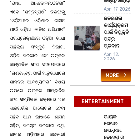
ସଭ୍ୟ/ସଭ୍ୟା
“ଭାଷା ଆନ୍ଦୋଳନ,ଓଡିଶା”
April 17, 2026
ଏବେ “ଶବ୍ଦସ୍ପର୍ଶ” ତରଫରୁ
ଜନଗଣନା
“ଓଡ଼ିଆରେ ଓଡ଼ିଶାର ଶାସନ
କାର୍ଯ୍ୟକ୍ରମ
ପାଇଁ ଓଡ଼ିଆ ଜାତିର ଅଭିଯାନ”
ପାଇଁ ନିଯୁକ୍ତି
ପରିପ୍ରେକ୍ଷୀରେ ଓଡ଼ିଆ ଭାଷା
ପତ୍ର
ପ୍ରଦାନ
ସାହିତ୍ୟ ସଂସ୍କୃତି ବିଭାଗ,
April 12,
ଓଡ଼ିଶା ସରକାର ଏବଂ ଉତ୍କଳ
2026
ସାମ୍ବାଦିକ ସଂଘ ସହଯୋଗରେ
“ଗଣତନ୍ତ୍ର ପାଇଁ ମାତୃଭାଷାରେ
MORE
ଶାସନର ଆବଶ୍ୟକତା” ବିଷୟ
ଉପରେ ଉତ୍କଳ ସାମ୍ବାଦିକ
ସଂଘ ସମ୍ମିଳନୀ କକ୍ଷରେ ଏକ
ENTERTAINMENT
ସାରଗର୍ଭକ ଆଲୋଚନା ହେବା
ଗାୟକ
ସହିତ ଆମ ଭାଷାରେ ଶାସନ
ଶେଖର
ସହିତ, ସମସ୍ତ ସରକାରୀ ନଥି,
ଜଗନ୍ନାଥ
କାଗଜ ଓଡ଼ିଆରେ ସରକାରୀ
ବେହେରା ଓ