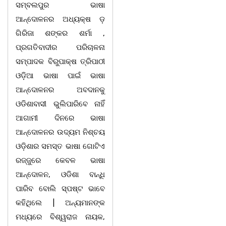
ସମ୍ବଲପୁର ଭାଷା
ଆନ୍ଦୋଳନର ଅଧ୍ୟକ୍ଷ ଡ଼
ଗିରିଜା ଶଙ୍କର ଶର୍ମା ,
ପ୍ରଗତିବାଦୀର ପରିଚାଳନା
ସମ୍ପାଦକ ବିରୁପାକ୍ଷ ତ୍ରିପାଠୀ
ଓଡ଼ିଆ ଭାଷା ପାଇଁ ଭାଷା
ଆନ୍ଦୋଳନର ଅବଦାନକୁ
ଓଡିଶାବାସୀ ଭୁଲିପାରିବେ ନାହିଁ
ଆଗାମୀ ଦିନରେ ଭାଷା
ଆନ୍ଦୋଳନର ଉଦ୍ୟମ ନିଶ୍ଚୟ
ଓଡ଼ିଶାର ସମସ୍ତ ଭାଷା ଗୋଟିଏ
ରଜ୍ଜୁରେ କେବଳ ଭାଷା
ଆନ୍ଦୋଳନ, ଓଡିଶା ବାନ୍ଧି
ପାରିବ ବୋଲି ସ୍ପଷ୍ଟ ଭାବେ
କହିଥିଲେ | ଅନ୍ୟମାନଙ୍କ
ମଧ୍ୟରେ ବିଶ୍ୱରାଜ ନାୟକ,