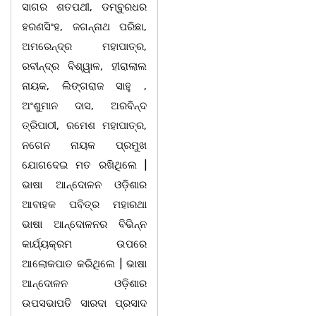
ସାଗର ଶତପଥୀ, ଡମ୍ବୁରଧର
ହରଣସିଂହ, ଜଗନ୍ନାଥ ପରିଛା,
ଅମରେନ୍ଦ୍ର ମହାପାତ୍ର,
ରବୀନ୍ଦ୍ର ବିଶ୍ୱାଳ, ହୀରାଲାଲ
ନାୟକ, ଲିଙ୍ଗରାଜ ସାହୁ ,
ଅଂଶୁମାନ ଦାସ, ଅରବିନ୍ଦ
ତ୍ରିପାଠୀ, ରମେଶ ମହାପାତ୍ର,
ନଗେନ ନାୟକ ପ୍ରମୁଖ
ଯୋଗଦେଇ ମତ ରଖିଥିଲେ |
ଭାଷା ଆନ୍ଦୋଳନ ଓଡ଼ିଶାର
ଆବାହକ ପବିତ୍ର ମହାରଥା
ଭାଷା ଆନ୍ଦୋଳନର ବିଭିନ୍ନ
କାର୍ଯ୍ୟକ୍ରମ ଉପରେ
ଆଲୋକପାତ କରିଥିଲେ | ଭାଷା
ଆନ୍ଦୋଳନ ଓଡ଼ିଶାର
ଉପସଭାପତି ସାରଦା ପ୍ରସାଦ