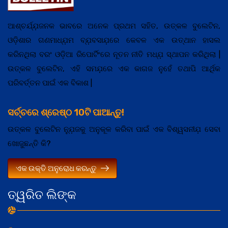
ଆଶ୍ଚର୍ଯ୍ଯ଼ଜନକ ଭାବରେ ଅନେକ ପ୍ରଥମ ସହିତ, ଉତ୍କଳ ବୁଲେଟିନ,
ଓଡ଼ିଶାର ଗଣମାଧ୍ଯ଼ମ ବ୍ଯ଼ବସାଯ଼ରେ କେବଳ ଏକ ଉତ୍ଥାନ ହାସଲ
କରିନଥିଲା ବରଂ ଓଡ଼ିଆ ରିପୋର୍ଟିଂରେ ନୂତନ ନୀତି ମଧ୍ଯ଼ ସ୍ଥାପନ କରିଥିଲା |
ଉତ୍କଳ ବୁଲେଟିନ, ଏହି ସମଯ଼ରେ ଏକ କାଗଜ ନୁହେଁ ତଥାପି ଆର୍ଥିକ
ପରିବର୍ତ୍ତନ ପାଇଁ ଏକ ବିକାଶ |
ସର୍ଚ୍ଚରେ ଶ୍ରେଷ୍ଠ 10ଟି ପାଆନ୍ତୁ!
ଉତ୍କଳ ବୁଲେଟିନ ନ୍ଯ଼ୁଜକୁ ଅନୁକୂଳ କରିବା ପାଇଁ ଏକ ବିଶ୍ୱସନୀଯ଼ ସେବା
ଖୋଜୁଛନ୍ତି କି?
ଏକ ଉକ୍ତି ଅନୁରୋଧ କରନ୍ତୁ
ତ୍ୱରିତ ଲିଙ୍କ