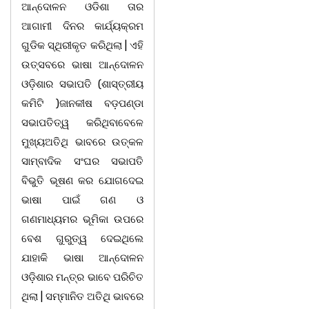
ଆନ୍ଦୋଳନ ଓଡିଶା ତାର
ଆଗାମୀ ଦିନର କାର୍ଯ୍ୟକ୍ରମ
ଗୁଡିକ ସ୍ଥିରୀକୃତ କରିଥିଲା | ଏହି
ଉତ୍ସବରେ ଭାଷା ଆନ୍ଦୋଳନ
ଓଡ଼ିଶାର ସଭାପତି (ଶାସ୍ତ୍ରୀୟ
କମିଟି )ଜାନକୀଷ ବଡ଼ପଣ୍ଡା
ସଭାପତିତ୍ୱ କରିଥିବାବେଳେ
ମୁଖ୍ୟଅତିଥି ଭାବରେ ଉତ୍କଳ
ସାମ୍ବାଦିକ ସଂଘର ସଭାପତି
ବିଭୁତି ଭୂଷଣ କର ଯୋଗଦେଇ
ଭାଷା ପାଇଁ ଗଣ ଓ
ଗଣମାଧ୍ୟମର ଭୂମିକା ଉପରେ
ବେଶ ଗୁରୁତ୍ୱ ଦେଇଥିଲେ
ଯାହାକି ଭାଷା ଆନ୍ଦୋଳନ
ଓଡ଼ିଶାର ମନ୍ତ୍ର ଭାବେ ପରିଚିତ
ଥିଲା | ସମ୍ମାନିତ ଅତିଥି ଭାବରେ