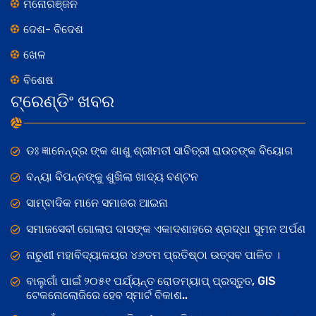
ମନୋରଞ୍ଜନ
ଦେଶ- ବିଦେଶ
ଖେଳ
ବିଶେଷ
ଟ୍ରେଣ୍ଡିଂ ଖବର
ଡଃ ଜ୍ଞାନେନ୍ଦ୍ର ଙ୍କ ଶାଶୁ ଶ୍ରୀମତୀ ସାବିତ୍ରୀ ରାଉତଙ୍କ ବିୟୋଗ
ବନ୍ୟା ବିପନ୍ନଙ୍କୁ ଶୁଖିଲା ଖାଦ୍ୟ ବଣ୍ଟନ
ସାମ୍ବାଦିକ ମାନେ ସମାଜର ଆଇନା
ସମାଜସେବୀ ଗୋଲାପ ଦାସଙ୍କ ଏକାଦଶାହରେ ଶ୍ରଦ୍ଧା ସୁମନ ଅର୍ପଣ
ନାଚୁଣୀ ମହାବିଦ୍ୟାଳୟର ୪୬ତମ ପ୍ରତିଷ୍ଠା ଉତ୍ସବ ପାଳିତ ।
ବାଲୁଗାଁ ପାଇଁ ୨୦୫୧ ପର୍ଯ୍ୟନ୍ତ ରୋଡମ୍ୟାପ୍ ପ୍ରସ୍ତୁତ, GIS
ଟେକନୋଲୋଜିରେ ହେବ ସ୍ମାର୍ଟ ବିକାଶ..