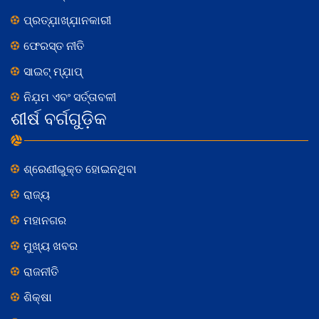
ପ୍ରତ୍ଯ଼ାଖ୍ଯ଼ାନକାରୀ
ଫେରସ୍ତ ନୀତି
ସାଇଟ୍ ମ୍ଯ଼ାପ୍
ନିଯ଼ମ ଏବଂ ସର୍ତ୍ତାବଳୀ
ଶୀର୍ଷ ବର୍ଗଗୁଡ଼ିକ
ଶ୍ରେଣୀଭୁକ୍ତ ହୋଇନଥିବା
ରାଜ୍ୟ
ମହାନଗର
ମୁଖ୍ୟ ଖବର
ରାଜନୀତି
ଶିକ୍ଷା