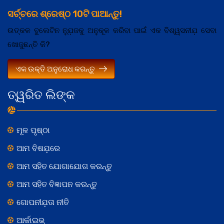
ସର୍ଚ୍ଚରେ ଶ୍ରେଷ୍ଠ 10ଟି ପାଆନ୍ତୁ!
ଉତ୍କଳ ବୁଲେଟିନ ନ୍ଯ଼ୁଜକୁ ଅନୁକୂଳ କରିବା ପାଇଁ ଏକ ବିଶ୍ୱସନୀଯ଼ ସେବା
ଖୋଜୁଛନ୍ତି କି?
ଏକ ଉକ୍ତି ଅନୁରୋଧ କରନ୍ତୁ
ତ୍ୱରିତ ଲିଙ୍କ
ମୂଳ ପୃଷ୍ଠା
ଆମ ବିଷଯ଼ରେ
ଆମ ସହିତ ଯୋଗାଯୋଗ କରନ୍ତୁ
ଆମ ସହିତ ବିଜ୍ଞାପନ କରନ୍ତୁ
ଗୋପନୀଯ଼ତା ନୀତି
ଆର୍କାଇଭ୍