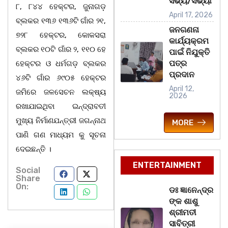
ସଭ୍ୟ/ସଭ୍ୟା
୮, ୮୪୪ ହେକ୍ଟର, ଜୁନାଗଡ଼
April 17, 2026
ବ୍ଲକର ୧୩୬ ୧୩୬ଟି ଗାଁର ୨୧,
ଜନଗଣନା
୭୨୮ ହେକ୍ଟର, କୋକସରା
କାର୍ଯ୍ୟକ୍ରମ
ବ୍ଲକର ୧୦ଟି ଗାଁର ୨, ୧୧୦ ହେ
ପାଇଁ ନିଯୁକ୍ତି
ପତ୍ର
ହେକ୍ଟର ଓ ଧର୍ମଗଡ଼ ବ୍ଲକର
ପ୍ରଦାନ
୪୬ଟି ଗାଁର ୬୯୦୫ ହେକ୍ଟର
April 12,
ଜମିରେ ଜଳସେଚନ ଲକ୍ଷ୍ୟ
2026
ରଖାଯାଇଥିବା ଇନ୍ଦ୍ରାବତୀ
ମୁଖ୍ୟ ନିର୍ମାଣଯନ୍ତ୍ରୀ ଜଗନ୍ନାଥ
MORE
ପାଣି ଗଣ ମାଧ୍ୟମ କୁ ସୂଚନା
ଦେଇଛନ୍ତି ।
ENTERTAINMENT
Social
Share
On:
ଡଃ ଜ୍ଞାନେନ୍ଦ୍ର
ଙ୍କ ଶାଶୁ
ଶ୍ରୀମତୀ
ସାବିତ୍ରୀ