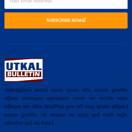
SUBSCRIBE NOW
ଆଶ୍ଚର୍ଯ୍ଯ଼ଜନକ ଭାବରେ ଅନେକ ପ୍ରଥମ ସହିତ, ଉତ୍କଳ ବୁଲେଟିନ,
ଓଡ଼ିଶାର ଗଣମାଧ୍ଯ଼ମ ବ୍ଯ଼ବସାଯ଼ରେ କେବଳ ଏକ ଉତ୍ଥାନ ହାସଲ
କରିନଥିଲା ବରଂ ଓଡ଼ିଆ ରିପୋର୍ଟିଂରେ ନୂତନ ନୀତି ମଧ୍ଯ଼ ସ୍ଥାପନ କରିଥିଲା |
ଉତ୍କଳ ବୁଲେଟିନ, ଏହି ସମଯ଼ରେ ଏକ କାଗଜ ନୁହେଁ ତଥାପି ଆର୍ଥିକ
ପରିବର୍ତ୍ତନ ପାଇଁ ଏକ ବିକାଶ |