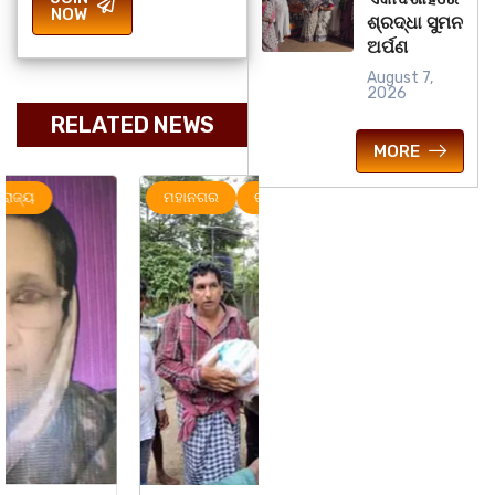
NOW
ଶ୍ରଦ୍ଧା ସୁମନ
ଅର୍ପଣ
August 7,
2026
RELATED NEWS
MORE
ମହାନଗର
ରାଜ୍ୟ
ରାଜ୍ୟ