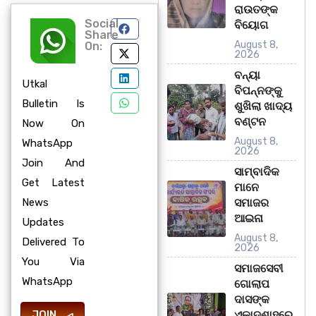
ରାଉତଙ୍କ
Social
ବିୟୋଗ
Share
August 8,
On:
2026
ବନ୍ୟା
Utkal
ବିପନ୍ନଙ୍କୁ
Bulletin Is
ଶୁଖିଲା ଖାଦ୍ୟ
ବଣ୍ଟନ
Now On
August 8,
WhatsApp
2026
Join And
ସାମ୍ବାଦିକ
Get Latest
ମାନେ
News
ସମାଜର
ଆଇନା
Updates
August 8,
Delivered To
2026
You Via
ସମାଜସେବୀ
WhatsApp
ଗୋଲାପ
ଦାସଙ୍କ
JOIN
ଏକାଦଶାହରେ