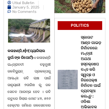
Utkal Bulletin
January 5, 2025
No Comments
POLITICS
ସ୍କାଉଟ
ଆଣ୍ଡ ଗାଇଡ଼
ନିର୍ବାଚନରେ
କଳାହାଣ୍ଡି,୫|୧(ପ୍ୟାରିଲାଲ
ମନ୍ତ୍ରୀ
ଦୁର୍ଗା ଙ୍କ ରିପୋର୍ଟ)-:
କଳାହାଣ୍ଡି
ଅଯଥା
ହସ୍ତକ୍ଷେପ
ଇନ୍ଦ୍ରାବତୀ ବହୁମୁଖୀ
ବନ୍ଦ କରି
ଜଳବିଦ୍ୟୁତ୍ ପ୍ରକଳ୍ପରୁ
ସ୍ୱଚ୍ଛ ଓ
ଆସନ୍ତା ରବି ଚାଷ ପାଇଁ
ନିରପେକ୍ଷ
ଜାନୁୟାରୀ ୭ତାରିଖ ରୁ ଜଳ
ନିର୍ବାଚନ ପାଇଁ
ବ୍ୟବସ୍ଥା
ସେଚନ ଆରମ୍ଭ ହେବ । ରବି
କରନ୍ତୁ :
ଋତୁରେ ଜିଲାର ମୋଟ ୪୭, ୫୭୬
ଓଡିଶା
ହେକ୍ଟର ଜମିରେ ଜଳସେଚନର
ଅଭିଭାବକ