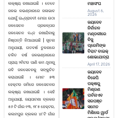
ଲକ୍ଷ୍ୟ ରଖାଯାଇଛି । ତେବେ
ମହାସଂଘ
ଜଳଭ ଳଭଣ୍ଡାରରେ ଜଳାଭାବ
August 6,
2026
ଯୋଗୁଁ ଇନ୍ଦ୍ରାବତୀ ମେଗା ଉଠା
ଜୟଦେବ
ଜଳସେଚନ ପ୍ରକଳ୍ପର
ନିର୍ବାଚନ
ଜଳସେଚନ ବନ୍ଦ ରଖାଯିବାକୁ
ମଣ୍ଡଳୀରେ
ବିଜୁ
ନିଷ୍ପତ୍ତି ନିଆଯାଇଛି | ସୂଚନା
ପ୍ରେମିଙ୍କ
ଅନୁଯାୟୀ, ଗତବର୍ଷ ତୁଳନାରେ
ବିରାଟ ବାଇକ୍
ଚଳିତ ବର୍ଷ ଜଳଭଣ୍ଡାରରେ
ଶୋଭାଯାତ୍ରା
ପ୍ରାୟ ୨ମିଟର ପାଣି କମ ଥୂବାରୁ
April 17, 2026
ରବି ଜଳସେଚନକୁ ସଙ୍କୁଚିତ
ଜୟଦେବ
କରାଯାଇଛି । ମୋଟ ୫୩
ବିଜେପି
ପକ୍ଷରୁ
ହେକ୍ଟର ଜମିରେ ଜଳସେଚନର
ମିଶ୍ରଣ
ଲକ୍ଷ୍ୟ ରଖାଯାଇଛି । ସେହି
ପର୍ବନାଏବ
ଅନୁଯାୟୀ, ଜୟପାଟଣା ବ୍ଲକର
ସରପଞ୍ଚ
୫୬ ଟି ଗାଁର ୧୩, ୭୮୫ ହେକ୍ଟର,
ସମେତ
ମିଶିଲେ ୱାର୍ଡ
କଲମପୁର ବ୍ଲକର ୪୮ଟି ଗାଁର