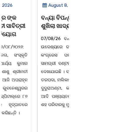
August 8, 2026
August 8, 2026
ବନ୍ୟା ବିପନ୍ନଙ୍କୁ
ସାମ୍ବାଦିକ ମାନେ
ଶୁଖିଲା ଖାଦ୍ୟ ବଣ୍ଟନ
ସମାଜର ଆଇନା
07/08/26 ବନ୍ୟା ବିପନ୍ନଙ୍କ
ବାଲିଅନ୍ତା-ପାହାଳ-ଧଉଳି
ଉଦେଶ୍ୟରେ ଦଶରଥପୁର ଯୁବ
କାର୍ଯ୍ୟରତ ସାମ୍ବାଦିକ ସଂଘର
କଂଗ୍ରେସ ପକ୍ଷରୁ ରିଲିଫ
ବାର୍ଷିକ ଉତ୍ସବ
ସାମଗ୍ରୀ ବଣ୍ଟନ କରାଯାଇଥିବା
ଅନୁଷ୍ଠିତବାଲିଅନ୍ତା,୭|୮:ଅଟଳା
ଦେଖାଯାଇଛି । ବ୍ଲକସ୍ଥ କସପା,
ସ୍ଥିତ ଆସ୍ଥା ସ୍କୁଲ ଅଫ
ତରପଦା, ମଲିକାପୁର, ନିଜାମପୁର,
ମ୍ୟାନେଜମେଣ୍ଟ
ଦୁଦୁରାଅଣ୍ଟା, କମାରଡିହ, କୟାଁ
ଅଡିଟୋରିୟମରେ ବାଲିଅନ୍ତା-
ଆଦି ପଞ୍ଚାୟତରେ ପ୍ରାୟ ୧୫
ପାହାଳ-ଧଉଳି କାର୍ଯ୍ୟରତ
ଶହ ପରିବାରକୁ ମୁଡି, ବିସ୍କୁଟ,
ସାମ୍ବାଦିକ ସଂଘର ବାର୍ଷିକ
ଉତ୍ସବ ଅତ୍ୟନ୍ତ ଉତ୍ସାହର
ସହ ଅନୁଷ୍ଠିତ ହୋଇଯାଇଛି।
ସଂଘର ବରିଷ୍ଠ ସଦସ୍ୟ ତଥା