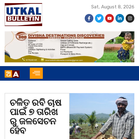
Sat, August 8, 2026
ଚଳିତ ରବି ଚାଷ
ପାଇଁ ୭ ତାରିଖ
ରୁ ଜଳସେଚନ
ହେବ