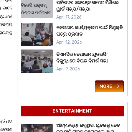
ପର୍ବନାଏବ ସରପଞ୍ଚ ସମେତ ମିଶିଲେ
ୟ ଭାବେ
ୱାର୍ଡ ସଭ୍ୟ/ସଭ୍ୟା
‌ଘାଟନୀ
April 17, 2026
ାଇକରାୟ
ଜନଗଣନା କାର୍ଯ୍ୟକ୍ରମ ପାଇଁ ନିଯୁକ୍ତି
ରାୟଙ୍କୁ
ପତ୍ର ପ୍ରଦାନ
April 12, 2026
ବିଏମସିର ବେଆଇନ ୟୁଜରଫି
ବିରୁଦ୍ଧରେ ବିଚାର ବିମର୍ଶ ସଭା
April 9, 2026
MORE
ENTERTAINMENT
କ୍ତିମୟ
ଆତ୍ମହତ୍ୟା କରୁଥିବା ଯୁବକକୁ ଦେବ
ରିବେଷଣ
ଦୂତ ସାଜି ଜୀବନ ବଞ୍ଚାଇଲେ ଥାନା