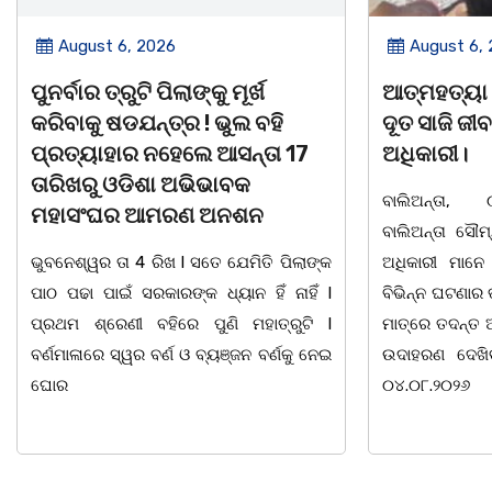
August 6, 2026
August 5,
ଆତ୍ମହତ୍ୟା କରୁଥିବା ଯୁବକକୁ ଦେବ
ନୀଳକଣ୍ଠ ଦା
ଦୂତ ସାଜି ଜୀବନ ବଞ୍ଚାଇଲେ ଥାନା
ବ୍ୟକ୍ତିତ୍ୱ 
ଅଧିକାରୀ।
ସାରସ୍ୱତ ପ୍
ସ୍ମୃତି ସମ୍ମା
ବାଲିଅନ୍ତା, ୦୫/୦୮(ଗୋବର୍ଦ୍ଧନ ଦାସ):
ବାଲିଅନ୍ତା ସୌମ୍ୟ ହତ୍ୟାକାଣ୍ଡ ପରେ ପୁଲିସ
ଭୁବନେଶ୍ୱର ତା 0
ଅଧିକାରୀ ମାନେ ଏବେ ଦାୟିତ୍ଵବାନ ହେବାସହ
ସୁରକ୍ଷା ଅଭିଯା
ବିଭିନ୍ନ ଘଟଣାର ତତକ୍ଷଣାତ୍ ଅଭିଯୋଗ ପାଇବା
ସାହିତ୍ୟ ସଂସ୍କୃତି
ମାତ୍ରେ ତଦନ୍ତ ଆରମ୍ଭ କରୁଛି ପୁଲିସ । ଯାହାର
ସାମୁଖ୍ୟ ପକ୍ଷ
ଉଦାହରଣ ଦେଖିବାକୁ ମିଳିଛି ଧଉଳି ଥାନାରେ।
ନିକଟ ମହାନ ସ୍ୱ
୦୪.୦୮.୨୦୨୬
ବାଚସ୍ପତି, ସମାଜ 