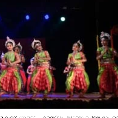
କଳା ମନ୍ଦିର” (ମୁଖ୍ୟାଳୟ – କାଲିଫର୍ଣ୍ଣିଆ, ଆମେରିକା) ର ଓଡ଼ିଶା ଶାଖା, ଲିଙ