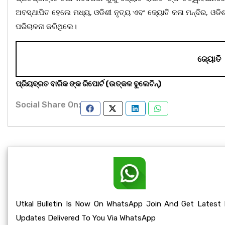
ଅବସ୍ଥାପିତ ହେଲେ ମଧ୍ୟ, ଓଡିଶୀ ନୃତ୍ୟ ଏବଂ ଜ୍ୟୋତି କଳା ମନ୍ଦିର, ଓଡିଶା
ପରିଚାଳନା କରିଥିଲେ।
 ଜ୍ୟୋତି 
ପ୍ରିୟବ୍ରତ ବାରିକ ଙ୍କ ରିପୋର୍ଟ (ଉତ୍କଳ ବୁଲେଟିନ୍‌)
Social Share On:
Utkal Bulletin Is Now On WhatsApp Join And Get Latest
Updates Delivered To You Via WhatsApp