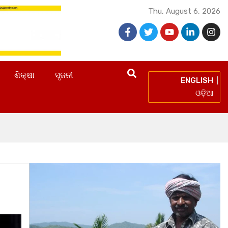
Thu, August 6, 2026
ଶିକ୍ଷା
ସୃଜନୀ
ENGLISH
ଓଡ଼ିଆ