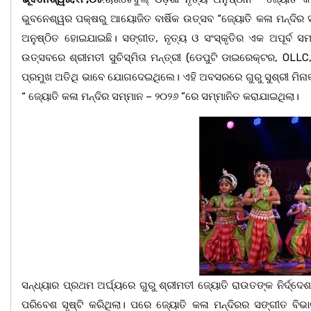
ଭୁବନେଶ୍ୱର ପକ୍ଷରୁ ଆୟୋଜିତ ବାର୍ଷିକ ଉତ୍ସବ “ଜ୍ୟୋତି କଳା ମନ୍ଦି
ଅନୁଷ୍ଠିତ ହୋଇଯାଇଛି। ସଙ୍ଗୀତ, ନୃତ୍ୟ ଓ ସଂସ୍କୃତିର ଏକ ଅପୂର୍ବ ସମନ
ଉତ୍ସବରେ ଶ୍ରୀମତୀ ସୁଚିସ୍ମିତା ମନ୍ତ୍ରୀ (ଡେପୁଟି ଡାଇରେକ୍ଟର, O
ପ୍ରମୁଖ ଅତିଥି ଭାବେ ଯୋଗଦେଇଥିଲେ। ଏହି ଅବସରରେ ଗୁରୁ ସୁଶ୍ରୀ ମିନାକ୍ଷୀ
“ ଜ୍ୟୋତି କଳା ମନ୍ଦିର ସମ୍ମାନ – ୨୦୨୬ ”ରେ ସମ୍ମାନିତ କରାଯାଇଥିଲା।
ସନ୍ଧ୍ୟାର ପ୍ରଥମ ଅର୍ଘ୍ୟରେ ଗୁରୁ ଶ୍ରୀମତୀ ଜ୍ୟୋତି ରାଉତଙ୍କ ନିର୍ଦ୍ଦ
ପରିବେଶ ସୃଷ୍ଟି କରିଥିଲା। ପରେ ଜ୍ୟୋତି କଳା ମନ୍ଦିରର ସଙ୍ଗୀତ ବି