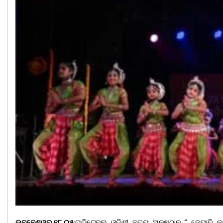
ଭୂବନେଶ୍ୱର,୧୮,୦୫
:ଚାରିଟେବୁଲ୍ ଓଡ଼ିଶୀ ନୃତ୍ୟ ଅନୁଷ୍ଠାନ “ ଜ୍ୟୋତି 