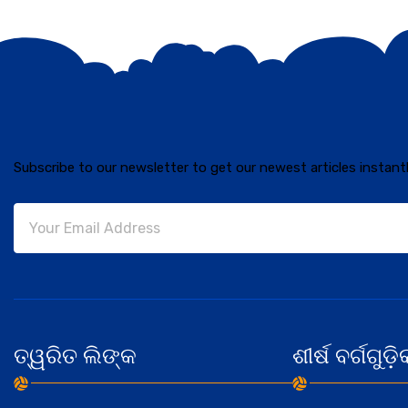
Subscribe to our newsletter to get our newest articles instantl
ତ୍ୱରିତ ଲିଙ୍କ
ଶୀର୍ଷ ବର୍ଗଗୁଡ଼ି