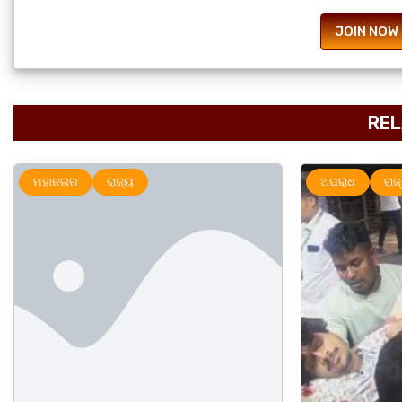
JOIN NOW
REL
ଅପରାଧ
ରାଜ୍ୟ
ମହାନଗର
ର