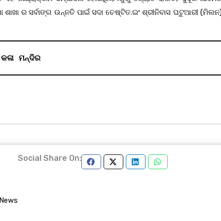
 ଶାଖା ର ସର୍ବାଙ୍ଗ ଉନ୍ନତି ପାଇଁ ସଦା ଚେଷ୍ଟିତ.ଇଂ ଶ୍ରୀନିବାସ ଘଟୁଆରୀ (ମିଲନ
କଳା ମନ୍ଦିର
Social Share On:
 News