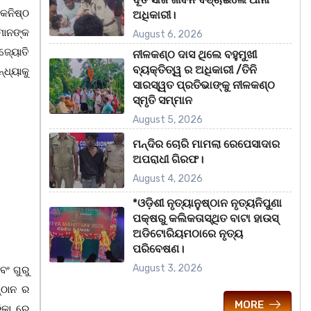
 କନିଷ୍ଠ
ଅଧିକାରୀ।
ୀମାନଙ୍କ
August 6, 2026
 ଜ୍ୟୋତି
ନୀଳକଣ୍ଠ ଦାସ ଥିଲେ ବହୁମୁଖୀ
ବ୍ୟକ୍ତିତ୍ୱ ର ଅଧିକାରୀ /ତିନି
୍ଧ୍ୟାକୁ
ସାରସ୍ୱତ ପ୍ରତିଭାଙ୍କୁ ନୀଳକଣ୍ଠ
ସ୍ମୃତି ସମ୍ମାନ
August 5, 2026
ମନ୍ଦିର ଚୋରି ମାମଲା ରେପେସାଦାର
ଅପରାଧୀ ଗିରଫ।
August 4, 2026
*ଓଡ଼ିଶୀ ନୃତ୍ୟାନୁଷ୍ଠାନ ନୃତ୍ୟନିପୁଣା
ପକ୍ଷରୁ କଲିକତାସ୍ଥିତ ବାଟା ହାଉସ୍
ଅଡିଟୋରିୟମଠାରେ ନୃତ୍ୟ
ପରିବେଷଣ।
August 3, 2026
ବଂ ଗୁରୁ
୍ଠାନ ର
MORE
ିକା ରେ