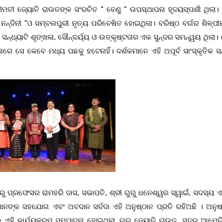
୍ରୀମତୀ ଜ୍ୟୋତି ରାଉତଙ୍କ ସଂରଚିତ “ ବେଣୁ ” ଉପସ୍ଥାପନା ହୃଦୟସ୍ପର୍ଶୀ ଥିଲା।
ି ନନ୍ଦିନୀ ”ଓ ସମ୍ବଲପୁରୀ ନୃତ୍ୟ ପରିବେଷିତ ହୋଇଥିଲା। ବରିଷ୍ଠ ବର୍ଗର ଶିଳ୍ପ
ସନ୍ଧ୍ୟାଟି ଶୃଙ୍ଖଳା, ସୌନ୍ଦର୍ଯ୍ୟ ଓ ଉତ୍କୃଷ୍ଟତାର ଏକ ସୁନ୍ଦର ସମନ୍ୱୟ ଥିଲା।
ରେ ସେ କେବେ ମଧ୍ୟ ପଛକୁ ହଟେନାହିଁ। ଦର୍ଶକମାନେ ଏହି ଅପୂର୍ବ ସାଂସ୍କୃତିକ ସନ
ରୁ ପ୍ରଫେସର ରାମହରି ଦାସ, ସଭାପତି, ଶ୍ରୀ ଗୁରୁ ଧନେଶ୍ୱର ସ୍ୱାଇଁ, ସଦସ୍ୟ ଏ
ରୁମାନଙ୍କ ସହଯୋଗ ଏବଂ ଅବଦାନ ସର୍ବଦା ଏହି ଅନୁଷ୍ଠାନ ପ୍ରତି ରହିଅଛି । ଅନୁଷ
ରେ ଏହି କାର୍ଯ୍ୟକ୍ରମ ସମ୍ପାଦନା ହୋଇଥିଲା .ଗୁରୁ ଜ୍ୟୋତି ରାଉତ, ସୁଦୂର ଆମେର