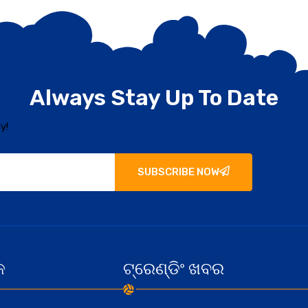
Always Stay Up To Date
y!
SUBSCRIBE NOW
କ
ଟ୍ରେଣ୍ଡିଂ ଖବର