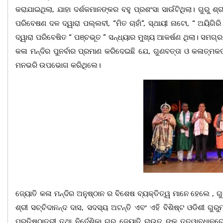
କରାଯାଇଥିଲା, ଯାହା ଦର୍ଶକମାନଙ୍କର ବହୁ ପ୍ରଶଂସା ସାଉଁଟିଥିଲା। ଗୁରୁ ଶ
ପରିବେଷଣ ଦଳ ଦ୍ୱାରା ପଲ୍ଲବୀ, “ମିତ ଚାହାଁ”, ସ୍ଥାୟୀ ନାଟୋ, “ ଅୟିଗିର
ଦ୍ୱାରା ପରିବେଷିତ “ ପଞ୍ଚଭୂତ ” ସନ୍ଧ୍ୟାର ମୁଖ୍ୟ ଆକର୍ଷଣ ଥିଲା। ସମଗ୍ର 
କଳା ମନ୍ଦିର ପୁନର୍ବାର ପ୍ରମାଣ କରିଦେଇଛି ଯେ, ଗୁଣବତ୍ତା ଓ କଳାତ୍ମକତା
ମନଭରି ଉପଭୋଗ କରିଥିଲେ।
ଜ୍ୟୋତି କଳା ମନ୍ଦିର ଅନୁଷ୍ଠାନ ର ବିଶେଷ ବ୍ୟକ୍ତିତ୍ୱ ମାନେ ହେଲେ , ଗୁ
ଶ୍ରୀ ସଚ୍ଚିଦାନନ୍ଦ ଦାସ, ସଦସ୍ୟ ଅଟନ୍ତି ଏବଂ ଏହି ବିଶିଷ୍ଟ ଓଡିଶୀ ଗୁ
ପ୍ରତିଷ୍ଠାତ୍ରୀ ତଥା ନିର୍ଦେଶିକା ଗୁରୁ ଜ୍ୟୋତି ରାଉତ ଙ୍କ ତତ୍ୱାବଧାନ