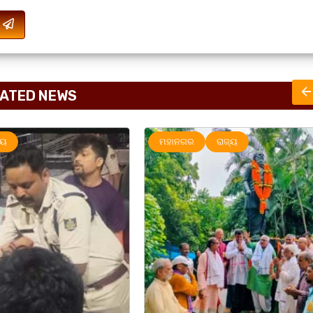
ATED NEWS
ାଜ୍ୟ
UNCATEGORIZED
ମହାନଗର