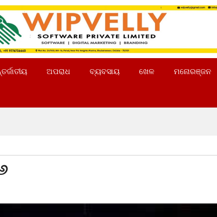
୍ତର୍ଜାତୀୟ
ଅପରାଧ
ବ୍ୟବସାୟ
ଖେଳ
ମନୋରଞ୍ଜନ
୨୬