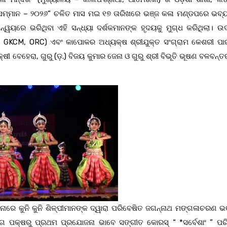
ର ସମ୍ମାନ – ୨୦୨୬” ଚଳିତ ମାସ ମଇ ୧୭ ତାରିଖରେ ଭଞ୍ଜ କଳା ମଣ୍ଡପରେ ଭବ୍
୍ୱୟରେ ଭରିଥିବା ଏହି ସନ୍ଧ୍ୟା ଦର୍ଶକମାନଙ୍କ ହୃଦୟକୁ ମୁଗ୍ଧ କରିଥିଲା। ଉଦ୍
LLC, GKCM, ORC) ଏବଂ କାପୋକର ଅଧ୍ୟକ୍ଷ ଶ୍ରୀଯୁକ୍ତ ସଂଗ୍ରାମ କେଶରୀ ପ
 ବେହେରା, ଗୁରୁ (ଡ଼.) ବିଜୟ କୁମାର ଜେନା ଓ ଗୁରୁ ଶ୍ରୀ ବିଭୂତି ଭୂଷଣ ବଳବନ୍ତ
େଶନାରେ କୁନି କୁନି ଶିଳ୍ପୀମାନଙ୍କ ଦ୍ୱାରା ପରିବେଷିତ ଜଗନ୍ନାଥ ମଙ୍ଗଳାଚରଣ ଭ
ଭାଗ ପକ୍ଷରୁ ପ୍ରଥମ ପ୍ରଯୋଜନା ଭାବେ ସଙ୍ଗୀତ କୋରସ୍ “ *ସର୍ବେଶାଂ ” ପ