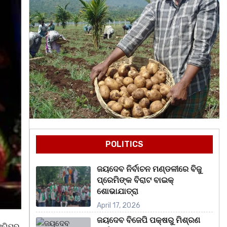
POLITICS
ଜୟଦେବ ନିର୍ବାଚନ ମଣ୍ଡଳୀରେ ବିଜୁ
ପ୍ରେମିଙ୍କ ବିରାଟ ବାଇକ୍
ଶୋଭାଯାତ୍ରା
April 17, 2026
ଜୟଦେବ ବିଜେପି ପକ୍ଷରୁ ମିଶ୍ରଣ
୍ଗିପୁର,