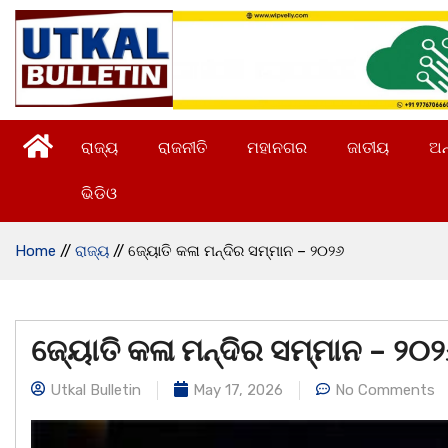
ରାଜ୍ୟ
ରାଜନୀତି
ମହାନଗର
ଜାତୀୟ
ଅନ
ଭିଡିଓ
Home
//
ରାଜ୍ୟ
//
ଜ୍ୟୋତି କଳା ମନ୍ଦିର ସମ୍ମାନ – ୨୦୨୬
ଜ୍ୟୋତି କଳା ମନ୍ଦିର ସମ୍ମାନ – ୨୦
Utkal Bulletin
May 17, 2026
No Comments