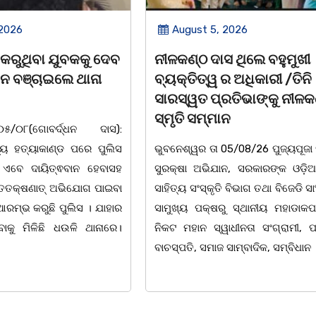
 2026
August 5, 2026
ସ ଥିଲେ ବହୁମୁଖୀ
ବକୁଳବନର ମହକ ସତ୍ୟବାଦୀ 
ର ଅଧିକାରୀ /ତିନି
ସନ୍ଥ
ରତିଭାଙ୍କୁ ନୀଳକଣ୍ଠ
ପଣ୍ଡିତ ନୀଳକଣ୍ଠ ଦାଶ
ଉତ୍କଳ
ନ
ସୁଯୋଗ୍ଯ ସନ୍ତାନସତ୍ୟବାଦୀ ଶ୍ରେଷ
5/08/26 ପୁଜ୍ୟପୂଜା ସଂସ୍କୃତି
,ନବରବି ସମ ଉଜ୍ଜ୍ବଳମୟ ହେଜ୍ଞା
ନ, ସରକାରଙ୍କ ଓଡ଼ିଆ ଭାଷା,
ନୀଳକଣ୍ଠ lଆଦର୍ଶ ଶିକ୍ଷକ,
 ବିଭାଗ ତଥା ବିଜେଡି ସାଂସ୍କୃତିକ
ସୁଲେଖକସୁଉଜ୍ଜ୍ବଳ ଦୀପଶିଖାକବ
ରୁ ସ୍ଥାନୀୟ ମହାଡାକପାଳ ଛକ
ପ୍ରତି ଅକ୍ଷରରେମାଟି,ଜାତି କଥ
ାଧୀନତା ସଂଗ୍ରାମୀ, ପ୍ରାକ୍ତନ
lସତ୍ୟବାଦୀ ର ବନବିଦ୍ୟାଳୟେ ,
ସାମ୍ବାଦିକ, ସମ୍ବିଧାନ
ଚେତନା,ଅଜ୍ଞାନଅନ୍ଧାର ଦୂରୀଭୂତକଲବାଣ୍ଟି
ଭାବନା