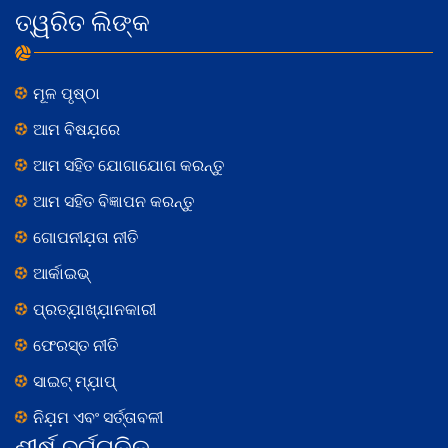
ତ୍ୱରିତ ଲିଙ୍କ
ମୂଳ ପୃଷ୍ଠା
ଆମ ବିଷଯ଼ରେ
ଆମ ସହିତ ଯୋଗାଯୋଗ କରନ୍ତୁ
ଆମ ସହିତ ବିଜ୍ଞାପନ କରନ୍ତୁ
ଗୋପନୀଯ଼ତା ନୀତି
ଆର୍କାଇଭ୍
ପ୍ରତ୍ଯ଼ାଖ୍ଯ଼ାନକାରୀ
ଫେରସ୍ତ ନୀତି
ସାଇଟ୍ ମ୍ଯ଼ାପ୍
ନିଯ଼ମ ଏବଂ ସର୍ତ୍ତାବଳୀ
ଶୀର୍ଷ ବର୍ଗଗୁଡ଼ିକ