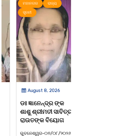
ମହାନଗର
ରାଜ୍ୟ
ମହାନଗର
ରାଜ୍ୟ
ସୃଜନୀ
August 8, 2026
August 8, 2026
ଡଃ ଜ୍ଞାନେନ୍ଦ୍ର ଙ୍କ
ବନ୍ୟା ବିପନ୍ନଙ୍କୁ
ଶାଶୁ ଶ୍ରୀମତୀ ସାବିତ୍ରୀ
ଶୁଖିଲା ଖାଦ୍ୟ ବଣ୍ଟନ
ରାଉତଙ୍କ ବିୟୋଗ
07/08/26 ବନ୍ୟା ବିପନ୍ନଙ୍କ
ଭୁବନେଶ୍ୱର-୦୭/୦୮/୨୦୨୬:
ଉଦେଶ୍ୟରେ ଦଶରଥପୁର ଯୁବ