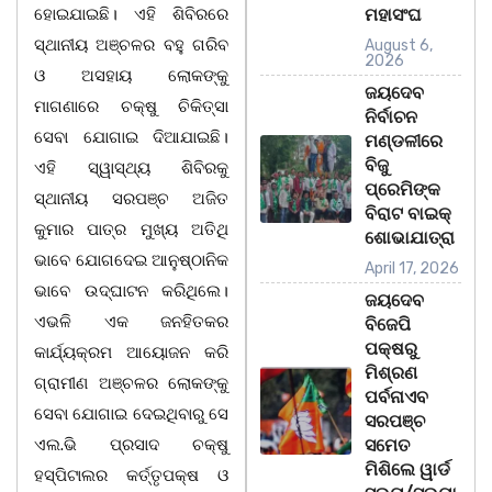
ହୋଇଯାଇଛି। ଏହି ଶିବିରରେ
ମହାସଂଘ
ସ୍ଥାନୀୟ ଅଞ୍ଚଳର ବହୁ ଗରିବ
August 6,
2026
ଓ ଅସହାୟ ଲୋକଙ୍କୁ
ଜୟଦେବ
ମାଗଣାରେ ଚକ୍ଷୁ ଚିକିତ୍ସା
ନିର୍ବାଚନ
ସେବା ଯୋଗାଇ ଦିଆଯାଇଛି।
ମଣ୍ଡଳୀରେ
ବିଜୁ
ଏହି ସ୍ୱାସ୍ଥ୍ୟ ଶିବିରକୁ
ପ୍ରେମିଙ୍କ
ସ୍ଥାନୀୟ ସରପଞ୍ଚ ଅଜିତ
ବିରାଟ ବାଇକ୍
କୁମାର ପାତ୍ର ମୁଖ୍ୟ ଅତିଥି
ଶୋଭାଯାତ୍ରା
ଭାବେ ଯୋଗଦେଇ ଆନୁଷ୍ଠାନିକ
April 17, 2026
ଭାବେ ଉଦ୍‌ଘାଟନ କରିଥିଲେ।
ଜୟଦେବ
ଏଭଳି ଏକ ଜନହିତକର
ବିଜେପି
ପକ୍ଷରୁ
କାର୍ଯ୍ୟକ୍ରମ ଆୟୋଜନ କରି
ମିଶ୍ରଣ
ଗ୍ରାମୀଣ ଅଞ୍ଚଳର ଲୋକଙ୍କୁ
ପର୍ବନାଏବ
ସେବା ଯୋଗାଇ ଦେଇଥିବାରୁ ସେ
ସରପଞ୍ଚ
ଏଲ.ଭି ପ୍ରସାଦ ଚକ୍ଷୁ
ସମେତ
ମିଶିଲେ ୱାର୍ଡ
ହସ୍ପିଟାଲର କର୍ତ୍ତୃପକ୍ଷ ଓ