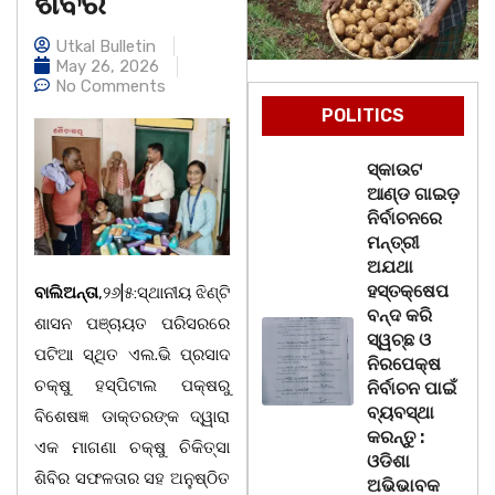
ଶିବିର
Utkal Bulletin
May 26, 2026
No Comments
POLITICS
ସ୍କାଉଟ
ଆଣ୍ଡ ଗାଇଡ଼
ନିର୍ବାଚନରେ
ମନ୍ତ୍ରୀ
ଅଯଥା
ହସ୍ତକ୍ଷେପ
ବାଲିଅନ୍ତା
,୨୬|୫:ସ୍ଥାନୀୟ ଝିଣ୍ଟି
ବନ୍ଦ କରି
ଶାସନ ପଞ୍ଚାୟତ ପରିସରରେ
ସ୍ୱଚ୍ଛ ଓ
ପଟିଆ ସ୍ଥିତ ଏଲ.ଭି ପ୍ରସାଦ
ନିରପେକ୍ଷ
ଚକ୍ଷୁ ହସ୍ପିଟାଲ ପକ୍ଷରୁ
ନିର୍ବାଚନ ପାଇଁ
ବ୍ୟବସ୍ଥା
ବିଶେଷଜ୍ଞ ଡାକ୍ତରଙ୍କ ଦ୍ୱାରା
କରନ୍ତୁ :
ଏକ ମାଗଣା ଚକ୍ଷୁ ଚିକିତ୍ସା
ଓଡିଶା
ଶିବିର ସଫଳତାର ସହ ଅନୁଷ୍ଠିତ
ଅଭିଭାବକ