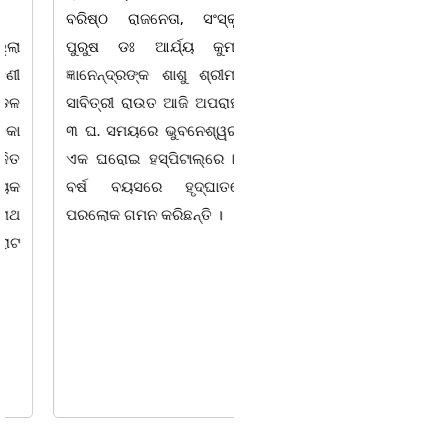
ବରିଷ୍ଠ ରାଜନେତା, ସଂସ୍କୃତି
କଂଗ୍ରେସ ପକ୍ଷରୁ ରିଲିଫ
ପୁରୁଷ ଡଃ ଆର୍ଯ୍ୟ କୁମାର
ସାମଗ୍ରୀ ବଣ୍ଟନ କରାଯାଇଥିବା
ଜ୍ଞାନେନ୍ଦ୍ରଙ୍କ ଶାଶୁ ଶ୍ରୀମତୀ
ଦେଖାଯାଇଛି । ବ୍ଲକସ୍ଥ କସପା,
ସାବିତ୍ରୀ ରାଉତ ଆଜି ଅପରାହ୍ନ
ତରପଦା, ମଲିକାପୁର, ନିଜାମପୁର,
୩ ଘ. ସମୟରେ ଭୁବନେଶ୍ୱରର
ଦୁଦୁରାଅଣ୍ଟା, କମାରଡିହ, କୟାଁ
ଏକ ଘରୋଇ ହସ୍ପିଟାଲ୍ରେ ୮୭
ଆଦି ପଞ୍ଚାୟତରେ ପ୍ରାୟ ୧୫
ବର୍ଷ ବୟସରେ ହୃଦ୍ଘାତରେ
ଶହ ପରିବାରକୁ ମୁଡି, ବିସ୍କୁଟ,
ପରଲୋକ ଗମନ କରିଛନ୍ତି ।