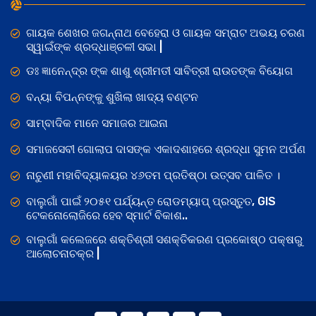
ଗାୟକ ଶେଖର ଜଗନ୍ନାଥ ବେହେରା ଓ ଗାୟକ ସମ୍ରାଟ ଅଭୟ ଚରଣ
ସ୍ୱାଇଁଙ୍କ ଶ୍ରଦ୍ଧାଞ୍ଚଳୀ ସଭା |
ଡଃ ଜ୍ଞାନେନ୍ଦ୍ର ଙ୍କ ଶାଶୁ ଶ୍ରୀମତୀ ସାବିତ୍ରୀ ରାଉତଙ୍କ ବିୟୋଗ
ବନ୍ୟା ବିପନ୍ନଙ୍କୁ ଶୁଖିଲା ଖାଦ୍ୟ ବଣ୍ଟନ
ସାମ୍ବାଦିକ ମାନେ ସମାଜର ଆଇନା
ସମାଜସେବୀ ଗୋଲାପ ଦାସଙ୍କ ଏକାଦଶାହରେ ଶ୍ରଦ୍ଧା ସୁମନ ଅର୍ପଣ
ନାଚୁଣୀ ମହାବିଦ୍ୟାଳୟର ୪୬ତମ ପ୍ରତିଷ୍ଠା ଉତ୍ସବ ପାଳିତ ।
ବାଲୁଗାଁ ପାଇଁ ୨୦୫୧ ପର୍ଯ୍ୟନ୍ତ ରୋଡମ୍ୟାପ୍ ପ୍ରସ୍ତୁତ, GIS
ଟେକନୋଲୋଜିରେ ହେବ ସ୍ମାର୍ଟ ବିକାଶ..
ବାଲୁଗାଁ କଲେଜରେ ଶକ୍ତିଶ୍ରୀ ସଶକ୍ତିକରଣ ପ୍ରକୋଷ୍ଠ ପକ୍ଷରୁ
ଆଲୋଚନାଚକ୍ର |