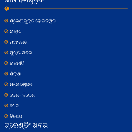
ଶ୍ରେଣୀଭୁକ୍ତ ହୋଇନଥିବା
ରାଜ୍ୟ
ମହାନଗର
ମୁଖ୍ୟ ଖବର
ରାଜନୀତି
ଶିକ୍ଷା
ମନୋରଞ୍ଜନ
ଦେଶ- ବିଦେଶ
ଖେଳ
ବିଶେଷ
ଟ୍ରେଣ୍ଡିଂ ଖବର