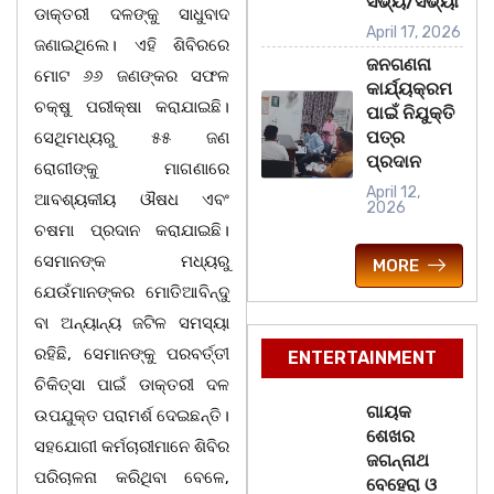
ସଭ୍ୟ/ସଭ୍ୟା
ଡାକ୍ତରୀ ଦଳଙ୍କୁ ସାଧୁବାଦ
April 17, 2026
ଜଣାଇଥିଲେ। ଏହି ଶିବିରରେ
ଜନଗଣନା
ମୋଟ ୬୬ ଜଣଙ୍କର ସଫଳ
କାର୍ଯ୍ୟକ୍ରମ
ଚକ୍ଷୁ ପରୀକ୍ଷା କରାଯାଇଛି।
ପାଇଁ ନିଯୁକ୍ତି
ପତ୍ର
ସେଥିମଧ୍ୟରୁ ୫୫ ଜଣ
ପ୍ରଦାନ
ରୋଗୀଙ୍କୁ ମାଗଣାରେ
April 12,
ଆବଶ୍ୟକୀୟ ଔଷଧ ଏବଂ
2026
ଚଷମା ପ୍ରଦାନ କରାଯାଇଛି।
ସେମାନଙ୍କ ମଧ୍ୟରୁ
MORE
ଯେଉଁମାନଙ୍କର ମୋତିଆବିନ୍ଦୁ
ବା ଅନ୍ୟାନ୍ୟ ଜଟିଳ ସମସ୍ୟା
ରହିଛି, ସେମାନଙ୍କୁ ପରବର୍ତ୍ତୀ
ENTERTAINMENT
ଚିକିତ୍ସା ପାଇଁ ଡାକ୍ତରୀ ଦଳ
ଗାୟକ
ଉପଯୁକ୍ତ ପରାମର୍ଶ ଦେଇଛନ୍ତି।
ଶେଖର
ସହଯୋଗୀ କର୍ମଚାରୀମାନେ ଶିବିର
ଜଗନ୍ନାଥ
ପରିଚାଳନା କରିଥିବା ବେଳେ,
ବେହେରା ଓ