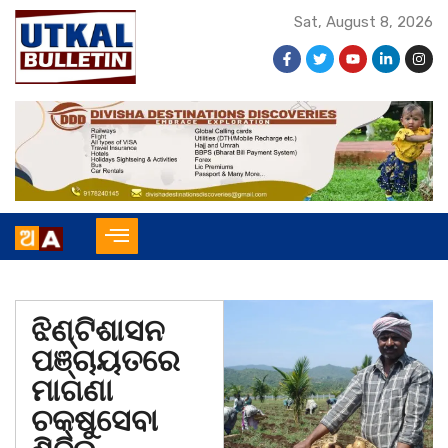
Sat, August 8, 2026
ଝିଣ୍ଟିଶାସନ
ପଞ୍ଚାୟତରେ
ମାଗଣା
ଚକ୍ଷୁସେବା