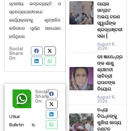
ସ୍ଥାନୀୟ ଭଦ୍ରବ୍ୟକ୍ତି ଓ
ଗାୟକ
ସମ୍ରାଟ
ସ୍ଵେଚ୍ଛାସେବୀମାନେ
ଅଭୟ ଚରଣ
କାର୍ଯ୍ୟକ୍ରମକୁ ଶୃଙ୍ଖଳିତ
ସ୍ୱାଇଁଙ୍କ
କରିବାରେ ପୂର୍ଣ୍ଣ ସହଯୋଗ
ଶ୍ରଦ୍ଧାଞ୍ଚଳୀ
ସଭା |
କରିଥିଲେ
August 8,
Social
2026
Share
ଡଃ ଜ୍ଞାନେନ୍ଦ୍ର
On:
ଙ୍କ ଶାଶୁ
ଶ୍ରୀମତୀ
ସାବିତ୍ରୀ
ରାଉତଙ୍କ
ବିୟୋଗ
Social
Share
August 8,
On:
2026
ବନ୍ୟା
ବିପନ୍ନଙ୍କୁ
Utkal
ଶୁଖିଲା ଖାଦ୍ୟ
Bulletin Is
ବଣ୍ଟନ