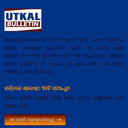
ଆଶ୍ଚର୍ଯ୍ଯ଼ଜନକ ଭାବରେ ଅନେକ ପ୍ରଥମ ସହିତ, ଉତ୍କଳ ବୁଲେଟିନ,
ଓଡ଼ିଶାର ଗଣମାଧ୍ଯ଼ମ ବ୍ଯ଼ବସାଯ଼ରେ କେବଳ ଏକ ଉତ୍ଥାନ ହାସଲ
କରିନଥିଲା ବରଂ ଓଡ଼ିଆ ରିପୋର୍ଟିଂରେ ନୂତନ ନୀତି ମଧ୍ଯ଼ ସ୍ଥାପନ କରିଥିଲା |
ଉତ୍କଳ ବୁଲେଟିନ, ଏହି ସମଯ଼ରେ ଏକ କାଗଜ ନୁହେଁ ତଥାପି ଆର୍ଥିକ
ପରିବର୍ତ୍ତନ ପାଇଁ ଏକ ବିକାଶ |
ସର୍ଚ୍ଚରେ ଶ୍ରେଷ୍ଠ 10ଟି ପାଆନ୍ତୁ!
ଉତ୍କଳ ବୁଲେଟିନ ନ୍ଯ଼ୁଜକୁ ଅନୁକୂଳ କରିବା ପାଇଁ ଏକ ବିଶ୍ୱସନୀଯ଼ ସେବା
ଖୋଜୁଛନ୍ତି କି?
ଏକ ଉକ୍ତି ଅନୁରୋଧ କରନ୍ତୁ