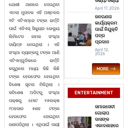
ସଭ୍ୟ/ସଭ୍ୟା
ଯୋଶୀ ଥାନାରେ ଦେଇଥିବା
April 17, 2026
ଏତଲା ମୁତାବକ ଏହି ଅଞ୍ଚଳର
ଜନଗଣନା
୭ଟି ଏଟିଏମ୍‌ରେ ଟଙ୍କା ଭର୍ତ୍ତି
କାର୍ଯ୍ୟକ୍ରମ
ପାଇଁ ଏଜିଏସ୍‌ ସିକ୍ୟୁର ଭେଲ୍ୟୁ
ପାଇଁ ନିଯୁକ୍ତି
ପତ୍ର
ଲିମିଟେଡ ନାମକ ସଂସ୍ଥା
ପ୍ରଦାନ
ଦାୟିତ୍ଵ ନେଇଥିଲା । ଏହି
April 12,
ସଂସ୍ଥା ବ୍ୟାଙ୍କରୁ ଟଙ୍କା ଆଣି
2026
ଏଟିଏମ୍‌ଗୁଡିକରେ ଭର୍ତ୍ତି
କରୁଥିଲେ ମଧ୍ୟ କିଛି କିଛି
MORE
ଟଙ୍କା ହେରଫେର ହେଉଥିବା
ବିଶେଷ ସୂଚନା ମିଳିଥିଲା ।
ସବିଶେଷ ଅଡିଟରୁ ସଂସ୍ଥା
ENTERTAINMENT
ପକ୍ଷରୁ ମୋଟ ୧୫ଲକ୍ଷ
ସମାଜସେବୀ
୯୦ହଜାର ୫ଶହ ଟଙ୍କା
ଗୋଲାପ
ହେରଫେର ହୋଇଥିବା
ଦାସଙ୍କ
ଜଣାପଡିଥିଲା । ଏଥିପାଇଁ ଦାୟୀ
ଏକାଦଶାହରେ