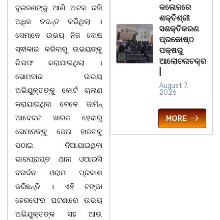
କଲେଜରେ
ଦୁଇଜଣଙ୍କୁ ଆଣି ଅଟକ ରଖି
ଶକ୍ତିଶ୍ରୀ
ଅଧିକ ତଦନ୍ତ କରିଥିଲା ।
ସଶକ୍ତିକରଣ
ସେମାନେ ଉଭୟ ନିଜ ଦୋଷ
ପ୍ରକୋଷ୍ଠ
ସ୍ଵୀକାର କରିବାରୁ ଉଭୟଙ୍କୁ
ପକ୍ଷରୁ
ଆଲୋଚନାଚକ୍ର
ଗିରଫ କରାଯାଇଥିଲା ।
|
ସୋମବାର ଉଭୟ
August 7,
ଅଭିଯୁକ୍ତଙ୍କୁ କୋର୍ଟ ଚାଲାଣ
2026
କରାଯାଇଥିବା ବେଳେ ଜାମିନ୍
ଆବେଦନ ଖାରଜ ହେବାରୁ
MORE
ସେମାନଙ୍କୁ ଜେଲ ହାଜତକୁ
ପଠାଇ ଦିଆଯାଇଥିବା
ଭାରପ୍ରାପ୍ତ ଥାନା ଓଆଇସି
ଦନାର୍ଦନ ଓରାମ ପ୍ରକାଶ
କରିଛନ୍ତି । ଏହି ଟଙ୍କା
ହେରଫେର ଘଟଣାରେ ଉଭୟ
ଅଭିଯୁକ୍ତଙ୍କ ସହ ଆଉ