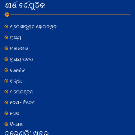
ଶୀର୍ଷ ବର୍ଗଗୁଡ଼ିକ
ଶ୍ରେଣୀଭୁକ୍ତ ହୋଇନଥିବା
ରାଜ୍ୟ
ମହାନଗର
ମୁଖ୍ୟ ଖବର
ରାଜନୀତି
ଶିକ୍ଷା
ମନୋରଞ୍ଜନ
ଦେଶ- ବିଦେଶ
ଖେଳ
ବିଶେଷ
ଟ୍ରେଣ୍ଡିଂ ଖବର