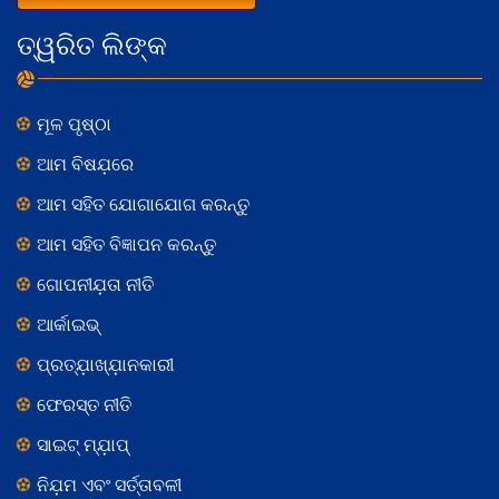
ତ୍ୱରିତ ଲିଙ୍କ
ମୂଳ ପୃଷ୍ଠା
ଆମ ବିଷଯ଼ରେ
ଆମ ସହିତ ଯୋଗାଯୋଗ କରନ୍ତୁ
ଆମ ସହିତ ବିଜ୍ଞାପନ କରନ୍ତୁ
ଗୋପନୀଯ଼ତା ନୀତି
ଆର୍କାଇଭ୍
ପ୍ରତ୍ଯ଼ାଖ୍ଯ଼ାନକାରୀ
ଫେରସ୍ତ ନୀତି
ସାଇଟ୍ ମ୍ଯ଼ାପ୍
ନିଯ଼ମ ଏବଂ ସର୍ତ୍ତାବଳୀ