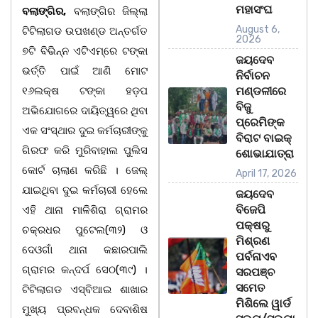
ମହାସଂଘ
ବଲାଙ୍ଗିର,
ବଲାଙ୍ଗିର ଜିଲ୍ଲା
August 6,
ଟିଟିଲାଗଡ ଉପଖଣ୍ଡ ଅନ୍ତର୍ଗତ
2026
୭ଟି ବିଭିନ୍ନ ଏଟିଏମ୍‌ରେ ଟଙ୍କା
ଜୟଦେବ
ଭର୍ତ୍ତି ପାଇଁ ଆଣି ମୋଟ
ନିର୍ବାଚନ
୧୬ଲକ୍ଷ ଟଙ୍କା ହଡ଼ପ
ମଣ୍ଡଳୀରେ
ବିଜୁ
ଅଭିଯୋଗରେ ଦାୟିତ୍ୱରେ ଥିବା
ପ୍ରେମିଙ୍କ
ଏକ ସଂସ୍ଥାର ଦୁଇ କର୍ମଚାରୀଙ୍କୁ
ବିରାଟ ବାଇକ୍
ଗିରଫ କରି ମୁରିବାହାଲ ପୁଲିସ
ଶୋଭାଯାତ୍ରା
କୋର୍ଟ ଚାଲାଣ କରିଛି । ଜେଲ୍
April 17, 2026
ଯାଇଥିବା ଦୁଇ କର୍ମଚାରୀ ହେଲେ
ଜୟଦେବ
ବିଜେପି
ଏହି ଥାନା ମାଳିଶିରା ଗ୍ରାମର
ପକ୍ଷରୁ
ଚକ୍ରଧର ପୁଟେଲ(୩୨) ଓ
ମିଶ୍ରଣ
ଦେଓଗାଁ ଥାନା କଛାରପାଲି
ପର୍ବନାଏବ
ଗ୍ରାମର କନ୍ଦର୍ପ ସେଠ(୩୯) ।
ସରପଞ୍ଚ
ସମେତ
ଟିଟିଲାଗଡ ଏସ୍‌ବିଆଇ ଶାଖାର
ମିଶିଲେ ୱାର୍ଡ
ମୁଖ୍ୟ ପ୍ରବନ୍ଧକ ଦେବାଶିଷ