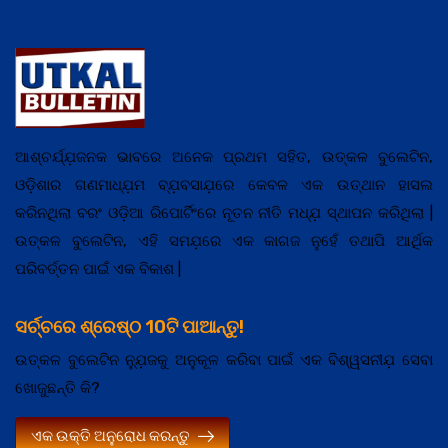
ଆଶ୍ଚର୍ଯ୍ଯ଼ଜନକ ଭାବରେ ଅନେକ ପ୍ରଥମ ସହିତ, ଉତ୍କଳ ବୁଲେଟିନ,
ଓଡ଼ିଶାର ଗଣମାଧ୍ଯ଼ମ ବ୍ଯ଼ବସାଯ଼ରେ କେବଳ ଏକ ଉତ୍ଥାନ ହାସଲ
କରିନଥିଲା ବରଂ ଓଡ଼ିଆ ରିପୋର୍ଟିଂରେ ନୂତନ ନୀତି ମଧ୍ଯ଼ ସ୍ଥାପନ କରିଥିଲା |
ଉତ୍କଳ ବୁଲେଟିନ, ଏହି ସମଯ଼ରେ ଏକ କାଗଜ ନୁହେଁ ତଥାପି ଆର୍ଥିକ
ପରିବର୍ତ୍ତନ ପାଇଁ ଏକ ବିକାଶ |
ସର୍ଚ୍ଚରେ ଶ୍ରେଷ୍ଠ 10ଟି ପାଆନ୍ତୁ!
ଉତ୍କଳ ବୁଲେଟିନ ନ୍ଯ଼ୁଜକୁ ଅନୁକୂଳ କରିବା ପାଇଁ ଏକ ବିଶ୍ୱସନୀଯ଼ ସେବା
ଖୋଜୁଛନ୍ତି କି?
ଏକ ଉକ୍ତି ଅନୁରୋଧ କରନ୍ତୁ