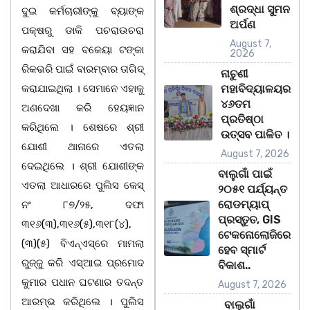
ଶ୍ରଦ୍ଧା ସୁମନ
ଦୁଇ କର୍ମଚାରୀଙ୍କୁ ବ୍ୟାଙ୍କ
ଅର୍ପଣ
ପକ୍ଷରୁ ଡାକି ପଚରାଉଚରା
August 7,
କରାଯିବା ସହ ବକେୟା ଟଙ୍କା
2026
ରିକଭରି ପାଇଁ ବାରମ୍ବାର ତାଗିଦ୍
ନାଚୁଣୀ
କରାଯାଇଥିଲା । ସେମାନେ ଏହାକୁ
ମହାବିଦ୍ୟାଳୟର
୪୬ତମ
ଅଣଦେଖା କରି ହେୟଜ୍ଞାନ
ପ୍ରତିଷ୍ଠା
କରିଥିଲେ । ଶେଷରେ ଶ୍ରୀ
ଉତ୍ସବ ପାଳିତ ।
ଯୋଶୀ ଥାନାରେ ଏତଲା
August 7, 2026
ଦେଇଥିଲେ । ଶ୍ରୀ ଯୋଶୀଙ୍କ
ବାଲୁଗାଁ ପାଇଁ
ଏତଲା ଆଧାରରେ ପୁଲିସ କେସ୍‌
୨୦୫୧ ପର୍ଯ୍ୟନ୍ତ
ରୋଡମ୍ୟାପ୍
ନଂ ୮୭/୨୫, ଦଫା
ପ୍ରସ୍ତୁତ, GIS
୩୧୬(୩),୩୧୬(୫),୩୧୮(୪),
ଟେକନୋଲୋଜିରେ
(୩)(୫) ବିଏନ୍‌ଏସ୍‌ରେ ମାମଲା
ହେବ ସ୍ମାର୍ଟ
ରୁଜ୍ଜୁ କରି ଏସ୍‌ଆଇ ପ୍ରମୋଦ
ବିକାଶ..
କୁମାର ପଧାନ ଘଟଣାର ତଦନ୍ତ
August 7, 2026
ଆରମ୍ଭ କରିଥିଲେ । ପୁଲିସ
ବାଲୁଗାଁ