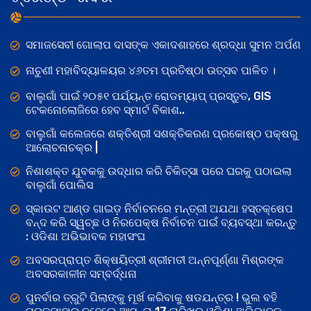
ସମାଜସେବୀ ଗୋଲାପ ଦାସଙ୍କ ଏକାଦଶାହରେ ଶ୍ରଦ୍ଧା ସୁମନ ଅର୍ପଣ
ନାଚୁଣୀ ମହାବିଦ୍ୟାଳୟର ୪୬ତମ ପ୍ରତିଷ୍ଠା ଉତ୍ସବ ପାଳିତ ।
ବାଲୁଗାଁ ପାଇଁ ୨୦୫୧ ପର୍ଯ୍ୟନ୍ତ ରୋଡମ୍ୟାପ୍ ପ୍ରସ୍ତୁତ, GIS
ଟେକନୋଲୋଜିରେ ହେବ ସ୍ମାର୍ଟ ବିକାଶ..
ବାଲୁଗାଁ କଲେଜରେ ଶକ୍ତିଶ୍ରୀ ସଶକ୍ତିକରଣ ପ୍ରକୋଷ୍ଠ ପକ୍ଷରୁ
ଆଲୋଚନାଚକ୍ର |
ନିଶାଶକ୍ତ ଯୁବକକୁ ଉଦ୍ଧାର କରି ଚିକିତ୍ସା ପରେ ଘରକୁ ପଠାଇଲା
ବାଲୁଗାଁ ପୋଲିସ
ସ୍କାଉଟ ଆଣ୍ଡ ଗାଇଡ଼ ନିର୍ବାଚନରେ ମନ୍ତ୍ରୀ ଅଯଥା ହସ୍ତକ୍ଷେପ
ବନ୍ଦ କରି ସ୍ୱଚ୍ଛ ଓ ନିରପେକ୍ଷ ନିର୍ବାଚନ ପାଇଁ ବ୍ୟବସ୍ଥା କରନ୍ତୁ
: ଓଡିଶା ଅଭିଭାବକ ମହାସଂଘ
ଅବସରପ୍ରାପ୍ତ ଶିକ୍ଷୟିତ୍ରୀ ଶ୍ରୀମତୀ ଅନ୍ନପୂର୍ଣ୍ଣା ମିଶ୍ରଙ୍କ
ଅବସରକାଳୀନ ସମ୍ବର୍ଦ୍ଧନା
ପୁନର୍ବାର ତ୍ରୁଟି ପିଲାଙ୍କୁ ମୂର୍ଖ କରିବାକୁ ଷଡଯନ୍ତ୍ର ! ଭୁଲ ବହି