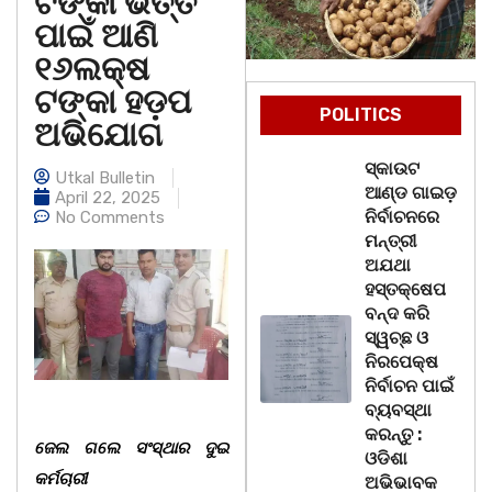
ଟଙ୍କା ଭର୍ତ୍ତି
ପାଇଁ ଆଣି
୧୬ଲକ୍ଷ
ଟଙ୍କା ହଡ଼ପ
POLITICS
ଅଭିଯୋଗ
ସ୍କାଉଟ
Utkal Bulletin
ଆଣ୍ଡ ଗାଇଡ଼
April 22, 2025
ନିର୍ବାଚନରେ
No Comments
ମନ୍ତ୍ରୀ
ଅଯଥା
ହସ୍ତକ୍ଷେପ
ବନ୍ଦ କରି
ସ୍ୱଚ୍ଛ ଓ
ନିରପେକ୍ଷ
ନିର୍ବାଚନ ପାଇଁ
ବ୍ୟବସ୍ଥା
କରନ୍ତୁ :
ଜେଲ ଗଲେ ସଂସ୍ଥାର ଦୁଇ
ଓଡିଶା
କର୍ମଚାରୀ
ଅଭିଭାବକ