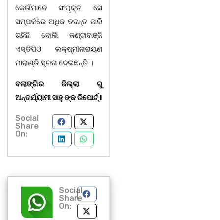
କେଉଁମାନେ ସଂପୃକ୍ତ ସେ
ସମ୍ପର୍କରେ ଅଧିକ ତଦନ୍ତ ଜାରି
ରହିଛି ବୋଲି କଣ୍ଟାବାଞ୍ଜି
ଏସ୍‌ଡିପିଓ ଲକ୍ଷ୍ମୀନାରାୟଣ
ମାରାଣ୍ଡି ସୂଚନା ଦେଇଛନ୍ତି ।
ବଲାଙ୍ଗିର ଜିଲ୍ଲା ରୁ
ଅନ୍ତର୍ଯ୍ୟାମୀ ସାହୁ ଙ୍କ ରିପୋର୍ଟ୍ l
Social
Share
On:
Social
Share
On: