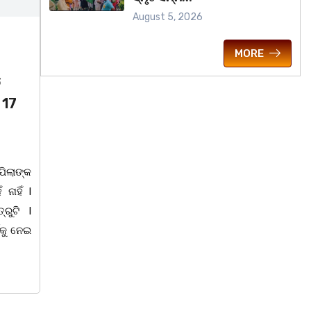
August 5, 2026
August 5, 2026
MORE
ୁବକକୁ ଦେବ
ନୀଳକଣ୍ଠ ଦାସ ଥିଲେ ବହୁମୁଖୀ
େ ଥାନା
ବ୍ୟକ୍ତିତ୍ୱ ର ଅଧିକାରୀ /ତିନି
ସାରସ୍ୱତ ପ୍ରତିଭାଙ୍କୁ ନୀଳକଣ୍ଠ
ସ୍ମୃତି ସମ୍ମାନ
ଦ୍ଧନ ଦାସ):
ଡ ପରେ ପୁଲିସ
ଭୁବନେଶ୍ୱର ତା 05/08/26 ପୁଜ୍ୟପୂଜା ସଂସ୍କୃତି
ଵବାନ ହେବାସହ
ସୁରକ୍ଷା ଅଭିଯାନ, ସରକାରଙ୍କ ଓଡ଼ିଆ ଭାଷା,
ଭିଯୋଗ ପାଇବା
ସାହିତ୍ୟ ସଂସ୍କୃତି ବିଭାଗ ତଥା ବିଜେଡି ସାଂସ୍କୃତିକ
ୁଲିସ । ଯାହାର
ସାମୁଖ୍ୟ ପକ୍ଷରୁ ସ୍ଥାନୀୟ ମହାଡାକପାଳ ଛକ
ଉଳି ଥାନାରେ।
ନିକଟ ମହାନ ସ୍ୱାଧୀନତା ସଂଗ୍ରାମୀ, ପ୍ରାକ୍ତନ
ବାଚସ୍ପତି, ସମାଜ ସାମ୍ବାଦିକ, ସମ୍ବିଧାନ