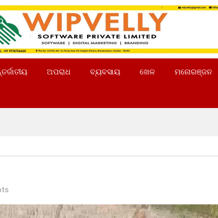
୍ତର୍ଜାତୀୟ
ଅପରାଧ
ବ୍ୟବସାୟ
ଖେଳ
ମନୋରଞ୍ଜନ
ts