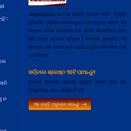
ରୀ
ଆଶ୍ଚର୍ଯ୍ଯ଼ଜନକ ଭାବରେ ଅନେକ ପ୍ରଥମ ସହିତ, ଉତ୍କଳ
ତୁ :
ବୁଲେଟିନ, ଓଡ଼ିଶାର ଗଣମାଧ୍ଯ଼ମ ବ୍ଯ଼ବସାଯ଼ରେ କେବଳ ଏକ
ଉତ୍ଥାନ ହାସଲ କରିନଥିଲା ବରଂ ଓଡ଼ିଆ ରିପୋର୍ଟିଂରେ ନୂତନ
ନୀତି ମଧ୍ଯ଼ ସ୍ଥାପନ କରିଥିଲା | ଉତ୍କଳ ବୁଲେଟିନ, ଏହି
ସମଯ଼ରେ ଏକ କାଗଜ ନୁହେଁ ତଥାପି ଆର୍ଥିକ ପରିବର୍ତ୍ତନ ପାଇଁ
ଏକ ବିକାଶ |
େଲେ
ସର୍ଚ୍ଚରେ ଶ୍ରେଷ୍ଠ 10ଟି ପାଆନ୍ତୁ!
ଉତ୍କଳ ବୁଲେଟିନ ନ୍ଯ଼ୁଜକୁ ଅନୁକୂଳ କରିବା ପାଇଁ ଏକ
ସାଜି
ବିଶ୍ୱସନୀଯ଼ ସେବା ଖୋଜୁଛନ୍ତି କି?
ୱ ର
ଏକ ଉକ୍ତି ଅନୁରୋଧ କରନ୍ତୁ