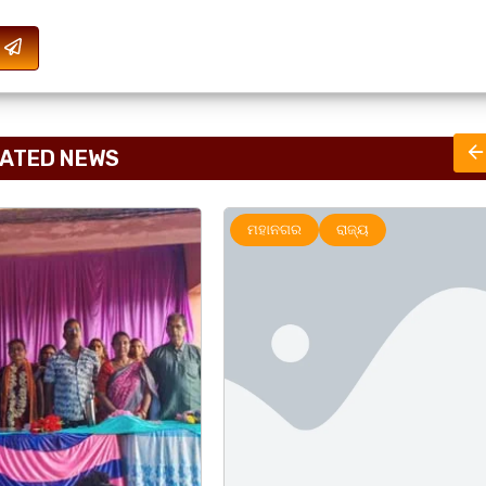
ATED NEWS
ରାଜ୍ୟ
ଅପରାଧ
ରାଜ୍ୟ