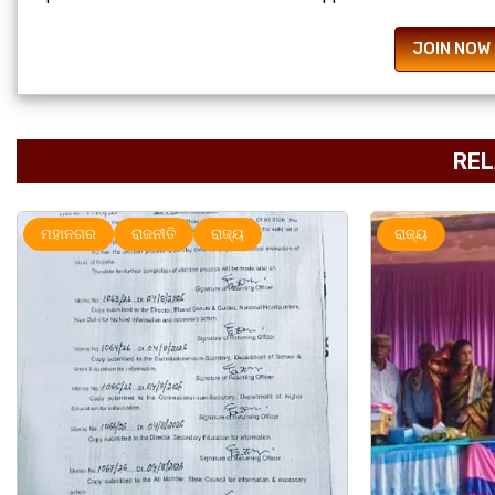
JOIN NOW
REL
ରାଜ୍ୟ
ମହାନଗର