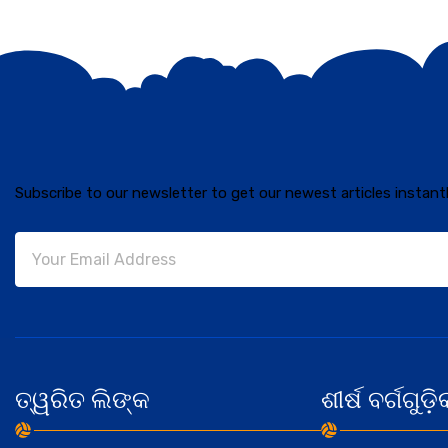
Subscribe to our newsletter to get our newest articles instantl
ତ୍ୱରିତ ଲିଙ୍କ
ଶୀର୍ଷ ବର୍ଗଗୁଡ଼ି