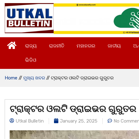
ରାଜ୍ୟ
ରାଜନୀତି
ମହାନଗର
ଜାତୀୟ
ଅନ
ଭିଡିଓ
Home
//
ମୁଖ୍ୟ ଖବର
//
ଟ୍ରାକ୍ଟର ଓଲଟି ଡ୍ରାଇଭର ଗୁରୁତର
ଟ୍ରାକ୍ଟର ଓଲଟି ଡ୍ରାଇଭର ଗୁରୁତର
Utkal Bulletin
January 25, 2025
No Commen