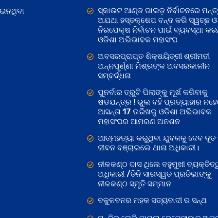
ସ୍କାଉଟ ଆଣ୍ଡ ଗାଇଡ଼ ନିର୍ବାଚନରେ ମନ୍ତ୍
ୋଇନଥିବା
ଅଯଥା ହସ୍ତକ୍ଷେପ ବନ୍ଦ କରି ସ୍ୱଚ୍ଛ ଓ
ନିରପେକ୍ଷ ନିର୍ବାଚନ ପାଇଁ ବ୍ୟବସ୍ଥା କରନ୍
ଓଡିଶା ଅଭିଭାବକ ମହାସଂଘ
ଅବସରପ୍ରାପ୍ତ ଶିକ୍ଷୟିତ୍ରୀ ଶ୍ରୀମତୀ
ଅନ୍ନପୂର୍ଣ୍ଣା ମିଶ୍ରଙ୍କ ଅବସରକାଳୀନ
ସମ୍ବର୍ଦ୍ଧନା
ପୁନର୍ବାର ତ୍ରୁଟି ପିଲାଙ୍କୁ ମୂର୍ଖ କରିବାକୁ
ଷଡଯନ୍ତ୍ର ! ଭୁଲ ବହି ପ୍ରତ୍ୟାହାର ନହ
ଆସନ୍ତା 17 ତାରିଖରୁ ଓଡିଶା ଅଭିଭାବକ
ମହାସଂଘର ଆମରଣ ଅନଶନ
ଆତ୍ମହତ୍ୟା କରୁଥିବା ଯୁବକକୁ ଦେବ ଦୂତ 
ଜୀବନ ବଞ୍ଚାଇଲେ ଥାନା ଅଧିକାରୀ।
ନୀଳକଣ୍ଠ ଦାସ ଥିଲେ ବହୁମୁଖୀ ବ୍ୟକ୍ତିତ୍
ଅଧିକାରୀ /ତିନି ସାରସ୍ୱତ ପ୍ରତିଭାଙ୍କୁ
ନୀଳକଣ୍ଠ ସ୍ମୃତି ସମ୍ମାନ
ବକୁଳବନର ମହକ ସତ୍ୟବାଦୀ ର ସନ୍ଥ