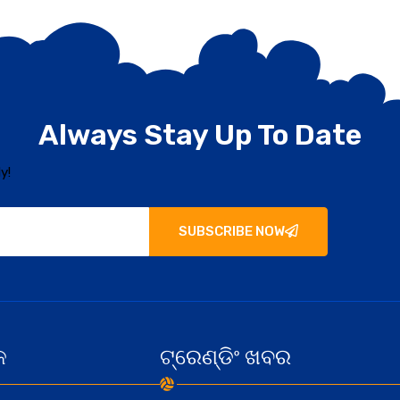
Always Stay Up To Date
y!
SUBSCRIBE NOW
କ
ଟ୍ରେଣ୍ଡିଂ ଖବର