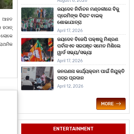
August 6, 2026
ଜୟଦେବ ନିର୍ବାଚନ ମଣ୍ଡଳୀରେ ବିଜୁ
ପ୍ରେମିଙ୍କ ବିରାଟ ବାଇକ୍
ତର ଆହତ
ଶୋଭାଯାତ୍ରା
 ହଠାତ୍
April 17, 2026
ୟ ଲୋକେ
ଜୟଦେବ ବିଜେପି ପକ୍ଷରୁ ମିଶ୍ରଣ
ରାଥମିକ
ପର୍ବନାଏବ ସରପଞ୍ଚ ସମେତ ମିଶିଲେ
ୱାର୍ଡ ସଭ୍ୟ/ସଭ୍ୟା
April 17, 2026
ଜନଗଣନା କାର୍ଯ୍ୟକ୍ରମ ପାଇଁ ନିଯୁକ୍ତି
ପତ୍ର ପ୍ରଦାନ
April 12, 2026
MORE
ENTERTAINMENT