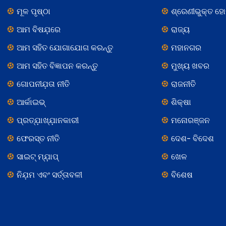
ମୂଳ ପୃଷ୍ଠା
ଶ୍ରେଣୀଭୁକ୍ତ ହ
ଆମ ବିଷଯ଼ରେ
ରାଜ୍ୟ
ଆମ ସହିତ ଯୋଗାଯୋଗ କରନ୍ତୁ
ମହାନଗର
ଆମ ସହିତ ବିଜ୍ଞାପନ କରନ୍ତୁ
ମୁଖ୍ୟ ଖବର
ଗୋପନୀଯ଼ତା ନୀତି
ରାଜନୀତି
ଆର୍କାଇଭ୍
ଶିକ୍ଷା
ପ୍ରତ୍ଯ଼ାଖ୍ଯ଼ାନକାରୀ
ମନୋରଞ୍ଜନ
ଫେରସ୍ତ ନୀତି
ଦେଶ- ବିଦେଶ
ସାଇଟ୍ ମ୍ଯ଼ାପ୍
ଖେଳ
ନିଯ଼ମ ଏବଂ ସର୍ତ୍ତାବଳୀ
ବିଶେଷ