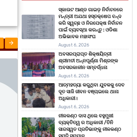
ସ୍କାଉଟ ଆଣ୍ଡ ଗାଇଡ଼ ନିର୍ବାଚନରେ
ମନ୍ତ୍ରୀ ଅଯଥା ହସ୍ତକ୍ଷେପ ବନ୍ଦ
କରି ସ୍ୱଚ୍ଛ ଓ ନିରପେକ୍ଷ ନିର୍ବାଚନ
ପାଇଁ ବ୍ୟବସ୍ଥା କରନ୍ତୁ : ଓଡିଶା
ଅଭିଭାବକ ମହାସଂଘ
August 6, 2026
ଅବସରପ୍ରାପ୍ତ ଶିକ୍ଷୟିତ୍ରୀ
ଶ୍ରୀମତୀ ଅନ୍ନପୂର୍ଣ୍ଣା ମିଶ୍ରଙ୍କ
ମହାନଗର
ରାଜ୍ୟ
ଅବସରକାଳୀନ ସମ୍ବର୍ଦ୍ଧନା
August 6, 2026
ଆତ୍ମହତ୍ୟା କରୁଥିବା ଯୁବକକୁ ଦେବ
ଦୂତ ସାଜି ଜୀବନ ବଞ୍ଚାଇଲେ ଥାନା
ଅଧିକାରୀ।
August 6, 2026
ନୀଳକଣ୍ଠ ଦାସ ଥିଲେ ବହୁମୁଖୀ
ବ୍ୟକ୍ତିତ୍ୱ ର ଅଧିକାରୀ /ତିନି
ସାରସ୍ୱତ ପ୍ରତିଭାଙ୍କୁ ନୀଳକଣ୍ଠ
ସ୍ମୃତି ସମ୍ମାନ