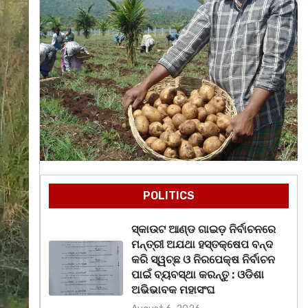
POLITICS
ସ୍କାଉଟ ଆଣ୍ଡ ଗାଇଡ଼ ନିର୍ବାଚନରେ
ମନ୍ତ୍ରୀ ଅଯଥା ହସ୍ତକ୍ଷେପ ବନ୍ଦ
କରି ସ୍ୱଚ୍ଛ ଓ ନିରପେକ୍ଷ ନିର୍ବାଚନ
ପାଇଁ ବ୍ୟବସ୍ଥା କରନ୍ତୁ : ଓଡିଶା
ଅଭିଭାବକ ମହାସଂଘ