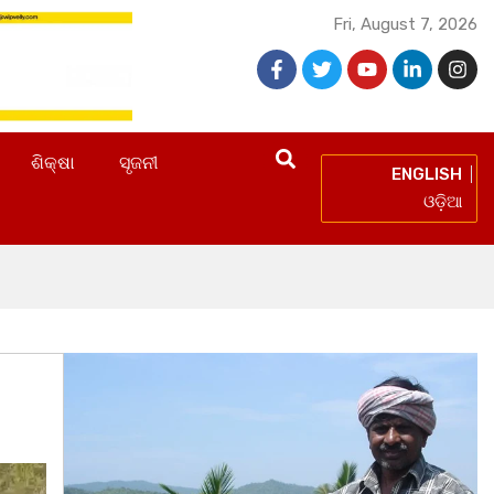
Fri, August 7, 2026
ଶିକ୍ଷା
ସୃଜନୀ
ENGLISH
ଓଡ଼ିଆ