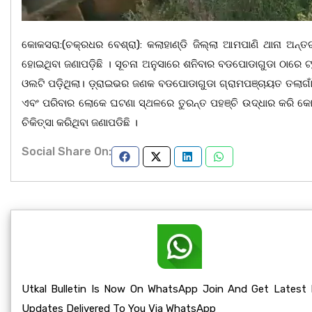
କୋକସରା:(ଚକ୍ରଧର ବେଶ୍ରା): କଲାହାଣ୍ଡି ଜିଲ୍ଲା ଆମପାଣି ଥାନା ଅନ
ହୋଇଥିବା ଜଣାପଡ଼ିଛି । ସୂଚନା ଅନୁସାରେ ଶନିବାର ବଡପୋଡାଗୁଡା ଠାରେ 
ଓଲଟି ପଡ଼ିଥିଲା। ଡ଼୍ରାଇଭର ଜଣକ ବଡପୋଡାଗୁଡା ଗ୍ରାମପଞ୍ଚାୟତ ତଲାଗାଁ
ଏବଂ ପରିବାର ଲୋକେ ଘଟଣା ସ୍ଥଳରେ ତୁରନ୍ତ ପହଞ୍ଚି ଉଦ୍ଧାର କରି କୋକସ
ଚିକିତ୍ସା କରିଥିବା ଜଣାପଡିଛି ।
Social Share On:
Utkal Bulletin Is Now On WhatsApp Join And Get Latest
Updates Delivered To You Via WhatsApp