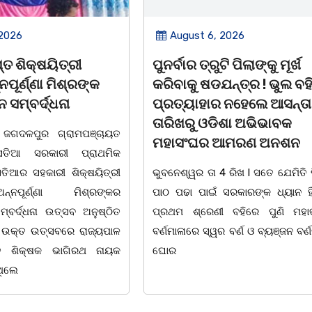
t 6, 2026
August 6, 2026
 ତ୍ରୁଟି ପିଲାଙ୍କୁ ମୂର୍ଖ
ଆତ୍ମହତ୍ୟା କରୁଥିବା ଯ
 ଷଡଯନ୍ତ୍ର ! ଭୁଲ ବହି
ଦୂତ ସାଜି ଜୀବନ ବଞ୍ଚାଇଲ
ାହାର ନହେଲେ ଆସନ୍ତା 17
ଅଧିକାରୀ।
ୁ ଓଡିଶା ଅଭିଭାବକ
ବାଲିଅନ୍ତା, ୦୫/୦୮(ଗୋବର୍
ଘର ଆମରଣ ଅନଶନ
ବାଲିଅନ୍ତା ସୌମ୍ୟ ହତ୍ୟାକାଣ୍
 ତା 4 ରିଖ l ସତେ ଯେମିତି ପିଲାଙ୍କ
ଅଧିକାରୀ ମାନେ ଏବେ ଦାୟିତ୍
ାଇଁ ସରକାରଙ୍କ ଧ୍ୟାନ ହିଁ ନାହିଁ l
ବିଭିନ୍ନ ଘଟଣାର ତତକ୍ଷଣାତ୍ ଅ
ରେଣୀ ବହିରେ ପୁଣି ମହାତ୍ରୁଟି l
ମାତ୍ରେ ତଦନ୍ତ ଆରମ୍ଭ କରୁଛି ପ
େ ସ୍ୱର ବର୍ଣ ଓ ବ୍ୟଞ୍ଜନ ବର୍ଣକୁ ନେଇ
ଉଦାହରଣ ଦେଖିବାକୁ ମିଳିଛି ଧ
୦୪.୦୮.୨୦୨୬