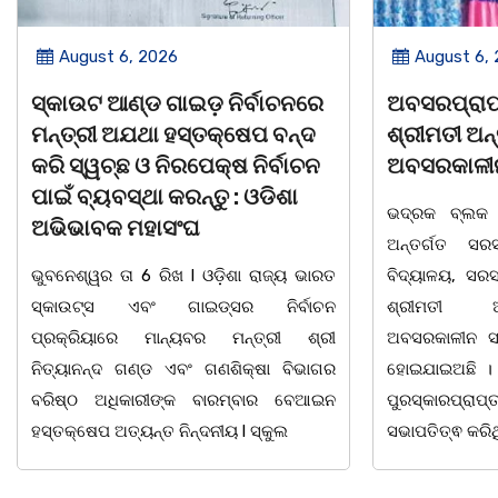
August 6, 2026
Augus
େ
ଅବସରପ୍ରାପ୍ତ ଶିକ୍ଷୟିତ୍ରୀ
ପୁନର୍ବାର
ଦ
ଶ୍ରୀମତୀ ଅନ୍ନପୂର୍ଣ୍ଣା ମିଶ୍ରଙ୍କ
କରିବାକୁ
ନ
ଅବସରକାଳୀନ ସମ୍ବର୍ଦ୍ଧନା
ପ୍ରତ୍ୟ
ତାରିଖର
ଭଦ୍ରକ ବ୍ଲକ ଜଗଦଳପୁର ଗ୍ରାମପଞ୍ଚାୟତ
ମହାସଂ
ଅନ୍ତର୍ଗତ ସରସତିଆ ସରକାରୀ ପ୍ରାଥମିକ
ାରତ
ବିଦ୍ୟାଳୟ, ସରସତିଆର ସହକାରୀ ଶିକ୍ଷୟିତ୍ରୀ
ଭୁବନେଶ୍ୱର
ଚନ
ଶ୍ରୀମତୀ ଅନ୍ନପୂର୍ଣ୍ଣା ମିଶ୍ରଙ୍କର
ପାଠ ପଢା ପ
୍ରୀ
ଅବସରକାଳୀନ ସମ୍ବର୍ଦ୍ଧନା ଉତ୍ସବ ଅନୁଷ୍ଠିତ
ପ୍ରଥମ ଶ୍
ାଗର
ହୋଇଯାଇଅଛି । ଉକ୍ତ ଉତ୍ସବରେ ରାଜ୍ୟପାଳ
ବର୍ଣମାଳାର
ଆଇନ
ପୁରସ୍କାରପ୍ରାପ୍ତ ଶିକ୍ଷକ ଭାଗିରଥ ନାୟକ
ଘୋର
ସଭାପତିତ୍ଵ କରିଥିଲେ