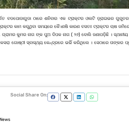
୍ତର୍ଗତ ବଡପୋଡାଗୁଡା ଠାରେ ଶନିବାର ଏକ ଟ୍ରାକ୍ଟର ଓଲଟି ଡ଼୍ରାଇଭର ଗୁରୁ
ଟ୍ରାକ୍ଟର କାମ କରୁଥିବା ସମୟରେ କୈ।ଣଷି କାରଣ ବସତଃ ଟ୍ରାକ୍ଟର ଚାଷ ଜମିରେ
 ଗ୍ରାମର କୁମର ନାଗ ଙ୍କ ପୁଅ ଦିପକ ନାଗ ( ୨୬) ବୋଲି ଜଣାପଡ଼ିଛି । ସ୍ଥାନୀ
ରା ଗୋଷ୍ଠୀ ସ୍ବାସ୍ଥ୍ୟ କେନ୍ଦ୍ରରେ ଭର୍ଭି କରିଥିଲେ । ସେଠାରେ ତାଙ୍କର ପ୍
Social Share On:
 News