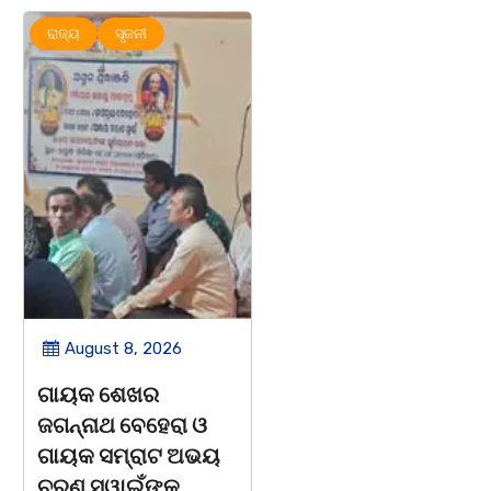
ରାଜ୍ୟ
ସୃଜନୀ
ମହାନଗର
ରାଜ୍ୟ
ସୃଜନୀ
August 8, 2026
August 8, 2026
ଗାୟକ ଶେଖର
ଡଃ ଜ୍ଞାନେନ୍ଦ୍ର ଙ୍କ
ଜଗନ୍ନାଥ ବେହେରା ଓ
ଶାଶୁ ଶ୍ରୀମତୀ ସାବିତ୍ରୀ
ଗାୟକ ସମ୍ରାଟ ଅଭୟ
ରାଉତଙ୍କ ବିୟୋଗ
ଚରଣ ସ୍ୱାଇଁଙ୍କ