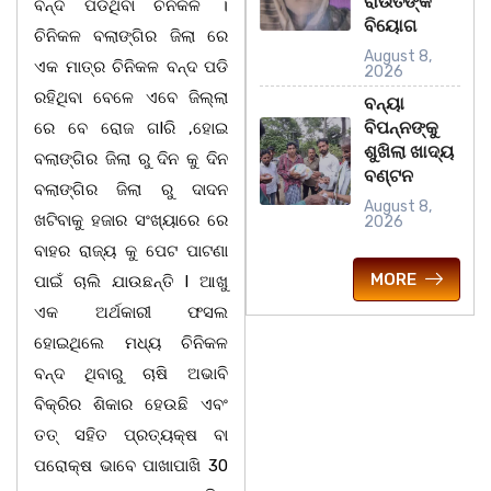
ରାଉତଙ୍କ
ବନ୍ଦ ପଡିଥିବା ଚିନିକଳ ।
ବିୟୋଗ
ଚିନିକଳ ବଲାଙ୍ଗିର ଜିଲା ରେ
August 8,
ଏକ ମାତ୍ର ଚିନିକଳ ବନ୍ଦ ପଡି
2026
ରହିଥିବା ବେଳେ ଏବେ ଜିଲ୍ଲା
ବନ୍ୟା
ବିପନ୍ନଙ୍କୁ
ରେ ବେ ରୋଜ ଗlରି ,ହୋଇ
ଶୁଖିଲା ଖାଦ୍ୟ
ବଲାଙ୍ଗିର ଜିଲା ରୁ ଦିନ କୁ ଦିନ
ବଣ୍ଟନ
ବଲାଙ୍ଗିର ଜିଲା ରୁ ଦାଦନ
August 8,
ଖଟିବାକୁ ହଜାର ସଂଖ୍ୟାରେ ରେ
2026
ବାହର ରାଜ୍ୟ କୁ ପେଟ ପାଟଣା
MORE
ପାଇଁ ଚାଲି ଯାଉଛନ୍ତି l ଆଖୁ
ଏକ ଅର୍ଥକାରୀ ଫସଲ
ହୋଇଥିଲେ ମଧ୍ୟ ଚିନିକଳ
ବନ୍ଦ ଥିବାରୁ ଚାଷି ଅଭାବି
ବିକ୍ରିର ଶିକାର ହେଉଛି ଏବଂ
ତତ୍ ସହିତ ପ୍ରତ୍ୟକ୍ଷ ବା
ପରୋକ୍ଷ ଭାବେ ପାଖାପାଖି 30