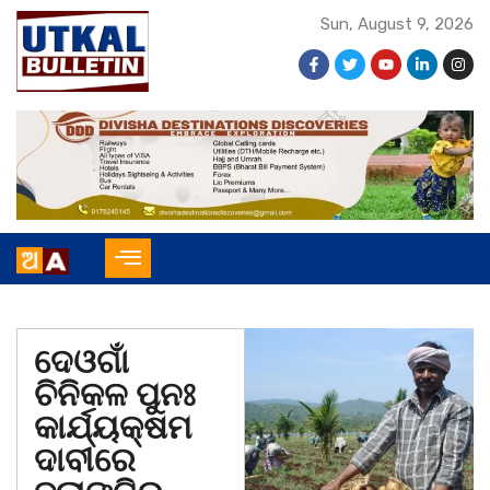
Sun, August 9, 2026
ଦେଓଗାଁ
ଚିନିକଳ ପୁନଃ
କାର୍ଯ୍ୟକ୍ଷମ
ଦାବୀରେ