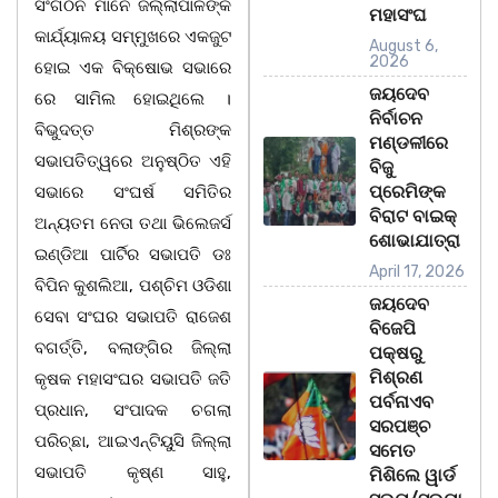
ସଂଗଠନ ମାନେ ଜିଲ୍ଲାପାଳଙ୍କ
ମହାସଂଘ
କାର୍ଯ୍ୟାଳୟ ସମ୍ମୁଖରେ ଏକଜୁଟ
August 6,
2026
ହୋଇ ଏକ ବିକ୍ଷୋଭ ସଭାରେ
ଜୟଦେବ
ରେ ସାମିଲ ହୋଇଥିଲେ ।
ନିର୍ବାଚନ
ବିଭୁଦତ୍ତ ମିଶ୍ରଙ୍କ
ମଣ୍ଡଳୀରେ
ସଭାପତିତ୍ୱରେ ଅନୁଷ୍ଠିତ ଏହି
ବିଜୁ
ପ୍ରେମିଙ୍କ
ସଭାରେ ସଂଘର୍ଷ ସମିତିର
ବିରାଟ ବାଇକ୍
ଅନ୍ୟତମ ନେତା ତଥା ଭିଲେଜର୍ସ
ଶୋଭାଯାତ୍ରା
ଇଣ୍ଡିଆ ପାର୍ଟିର ସଭାପତି ଡଃ
April 17, 2026
ବିପିନ କୁଶଲିଆ, ପଶ୍ଚିମ ଓଡିଶା
ଜୟଦେବ
ସେବା ସଂଘର ସଭାପତି ରାଜେଶ
ବିଜେପି
ବଗର୍ତ୍ତି, ବଲାଙ୍ଗିର ଜିଲ୍ଲା
ପକ୍ଷରୁ
ମିଶ୍ରଣ
କୃଷକ ମହାସଂଘର ସଭାପତି ଜତି
ପର୍ବନାଏବ
ପ୍ରଧାନ, ସଂପାଦକ ଚଗଲା
ସରପଞ୍ଚ
ପରିଚ୍ଛା, ଆଇଏନ୍‌ଟିୟୁସି ଜିଲ୍ଲା
ସମେତ
ସଭାପତି କୃଷ୍ଣ ସାହୁ,
ମିଶିଲେ ୱାର୍ଡ