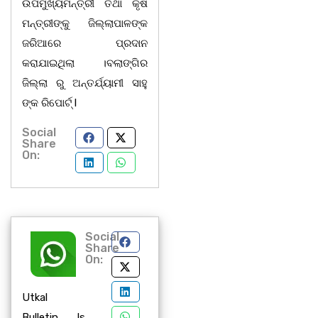
ଉପମୁଖ୍ୟମନ୍ତ୍ରୀ ତଥା କୃଷି
ମନ୍ତ୍ରୀଙ୍କୁ ଜିଲ୍ଲାପାଳଙ୍କ
ଜରିଆରେ ପ୍ରଦାନ
କରାଯାଇଥିଲା ।ବଲାଙ୍ଗିର
ଜିଲ୍ଲା ରୁ ଅନ୍ତର୍ଯ୍ୟାମୀ ସାହୁ
ଙ୍କ ରିପୋର୍ଟ୍ l
Social
Share
On:
Social
Share
On:
Utkal
Bulletin Is