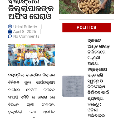
ବଲାଙ୍ଗିର
ଜିଲ୍ଲାପାଳଙ୍କ
ଅଫିସ ଘେରାଓ
Utkal Bulletin
POLITICS
April 8, 2025
No Comments
ସ୍କାଉଟ
ଆଣ୍ଡ ଗାଇଡ଼
ନିର୍ବାଚନରେ
ମନ୍ତ୍ରୀ
ଅଯଥା
ହସ୍ତକ୍ଷେପ
ବଲାଙ୍ଗିର,
ବଲାଙ୍ଗିର ଜିଲ୍ଲାର
ବନ୍ଦ କରି
ସ୍ୱଚ୍ଛ ଓ
ଚିନିକଳ ପୁନଃ କାର୍ଯ୍ୟକ୍ଷମ
ନିରପେକ୍ଷ
ଦାବୀରେ ଦେଓଗାଁ ଚିନିକଳ
ନିର୍ବାଚନ ପାଇଁ
ସଂଘର୍ଷ ସମିତି ର ଡାକରା ରେ
ବ୍ୟବସ୍ଥା
କରନ୍ତୁ :
ବିଭିନ୍ନ ଚାଷୀ ସଂଗଠନ,
ଓଡିଶା
ବୁଦ୍ଧିଜିବୀ ତଥା ଶ୍ରମିକ
ଅଭିଭାବକ