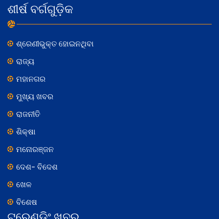
ଶୀର୍ଷ ବର୍ଗଗୁଡ଼ିକ
ଶ୍ରେଣୀଭୁକ୍ତ ହୋଇନଥିବା
ରାଜ୍ୟ
ମହାନଗର
ମୁଖ୍ୟ ଖବର
ରାଜନୀତି
ଶିକ୍ଷା
ମନୋରଞ୍ଜନ
ଦେଶ- ବିଦେଶ
ଖେଳ
ବିଶେଷ
ଟ୍ରେଣ୍ଡିଂ ଖବର