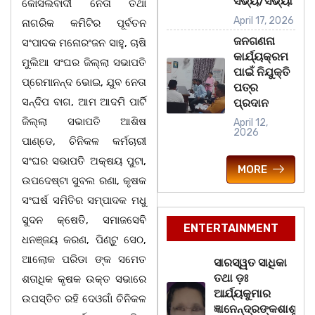
ସଭ୍ୟ/ସଭ୍ୟା
କୋସଲବାଦୀ ନେତା ତଥା
April 17, 2026
ନାଗରିକ କମିଟିର ପୂର୍ବତନ
ଜନଗଣନା
ସଂପାଦକ ମନୋରଂଜନ ସାହୁ, ଚାଷି
କାର୍ଯ୍ୟକ୍ରମ
ମୁଲିଆ ସଂଘର ଜିଲ୍ଲା ସଭାପତି
ପାଇଁ ନିଯୁକ୍ତି
ପ୍ରେମାନନ୍ଦ ଭୋଇ, ଯୁବ ନେତା
ପତ୍ର
ସନ୍ଦିପ ବାଗ, ଆମ ଆଦମି ପାର୍ଟି
ପ୍ରଦାନ
ଜିଲ୍ଲା ସଭାପତି ଆଶିଷ
April 12,
2026
ପାଣ୍ଡେ, ଚିନିକଳ କର୍ମଚାରୀ
ସଂଘର ସଭାପତି ଅକ୍ଷୟ ପୁଟା,
MORE
ଉପଦେଷ୍ଟା ସୁବଲ ରଣା, କୃଷକ
ସଂଘର୍ଷ ସମିତିର ସମ୍ପାଦକ ମଧୁ
ସୁଦନ କ୍ଷେତି, ସମାଜସେବି
ENTERTAINMENT
ଧନଞ୍ଜୟ କରଣ, ପିଣ୍ଟୁ ସେଠ,
ଆଲୋକ ପରିଡା ଙ୍କ ସମେତ
ସାରସ୍ୱତ ସାଧିକା
ତଥା ଡ଼ଃ
ଶତାଧିକ କୃଷକ ଉକ୍ତ ସଭାରେ
ଆର୍ଯ୍ୟକୁମାର
ଉପସ୍ତିତ ରହି ଦେଓଗାଁ ଚିନିକଳ
ଜ୍ଞାନେନ୍ଦ୍ରଙ୍କଶାଶୁ