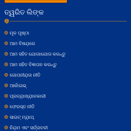
ତ୍ୱରିତ ଲିଙ୍କ
ମୂଳ ପୃଷ୍ଠା
ଆମ ବିଷଯ଼ରେ
ଆମ ସହିତ ଯୋଗାଯୋଗ କରନ୍ତୁ
ଆମ ସହିତ ବିଜ୍ଞାପନ କରନ୍ତୁ
ଗୋପନୀଯ଼ତା ନୀତି
ଆର୍କାଇଭ୍
ପ୍ରତ୍ଯ଼ାଖ୍ଯ଼ାନକାରୀ
ଫେରସ୍ତ ନୀତି
ସାଇଟ୍ ମ୍ଯ଼ାପ୍
ନିଯ଼ମ ଏବଂ ସର୍ତ୍ତାବଳୀ