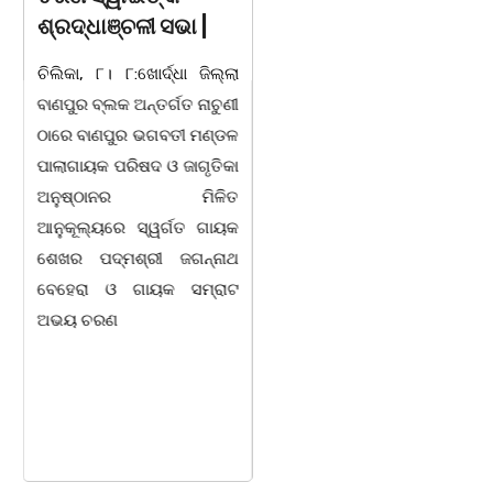
ଭୁବନେଶ୍ୱର-୦୭/୦୮/୨୦୨୬:
ଶ୍ରଦ୍ଧାଞ୍ଚଳୀ ସଭା |
ବରିଷ୍ଠ ରାଜନେତା, ସଂସ୍କୃତି
ଚିଲିକା, ୮। ୮:ଖୋର୍ଦ୍ଧା ଜିଲ୍ଲା
ପୁରୁଷ ଡଃ ଆର୍ଯ୍ୟ କୁମାର
ବାଣପୁର ବ୍ଲକ ଅନ୍ତର୍ଗତ ନାଚୁଣୀ
ଜ୍ଞାନେନ୍ଦ୍ରଙ୍କ ଶାଶୁ ଶ୍ରୀମତୀ
ଠାରେ ବାଣପୁର ଭଗବତୀ ମଣ୍ଡଳ
ସାବିତ୍ରୀ ରାଉତ ଆଜି ଅପରାହ୍ନ
ପାଲାଗାୟକ ପରିଷଦ ଓ ଜାଗୃତିକା
୩ ଘ. ସମୟରେ ଭୁବନେଶ୍ୱରର
ଅନୁଷ୍ଠାନର ମିଳିତ
ଏକ ଘରୋଇ ହସ୍ପିଟାଲ୍ରେ ୮୭
ଆନୁକୂଲ୍ୟରେ ସ୍ୱର୍ଗତ ଗାୟକ
ବର୍ଷ ବୟସରେ ହୃଦ୍ଘାତରେ
ଶେଖର ପଦ୍ମଶ୍ରୀ ଜଗନ୍ନାଥ
ପରଲୋକ ଗମନ କରିଛନ୍ତି ।
ବେହେରା ଓ ଗାୟକ ସମ୍ରାଟ
ଅଭୟ ଚରଣ