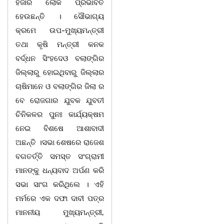
ହଜାର ଲୋକ ପ୍ରଭାବିତ
ହେଉଛନ୍ତି । ସୌଭାଗ୍ୟ
କ୍ରମେ ଉପ-ମୁଖ୍ୟମନ୍ତ୍ରୀ
ତଥା କୃଷି ମନ୍ତ୍ରୀ କନକ
ବର୍ଦ୍ଧନ ସିଂହଦେଓ ବଲାଙ୍ଗିର
ଜିଲ୍ଲାରୁ ହୋଇଥିବାରୁ ଜିଲ୍ଲାର
ଚାଷିମାନେ ଓ ବଲାଙ୍ଗିର ଜିଲା ର
ବେ ରୋଜଗାର ଯୁବକ ଯୁବତୀ
ଚିନିକଳର ପୁନଃ କାର୍ଯ୍ୟକ୍ଷମ
ନେଇ ବିଶଷେ ଆଶାବାଦୀ
ଅଛନ୍ତି ।ସଭା ଶେଷରେ ରାଜେଶ
ବଗତର୍ତ୍ତି ସମସ୍ତ ସଂଗ୍ରାମୀ
ମାନଙ୍କୁ ଧନ୍ୟବାଦ ଅର୍ପଣ କରି
ସଭା ସାଂଗ କରିଥିଲେ । ଏହି
ମର୍ମରେ ଏକ ଦଫା ଦାବୀ ପତ୍ର
ମାନନୀୟ ମୁଖ୍ୟମନ୍ତ୍ରୀ,