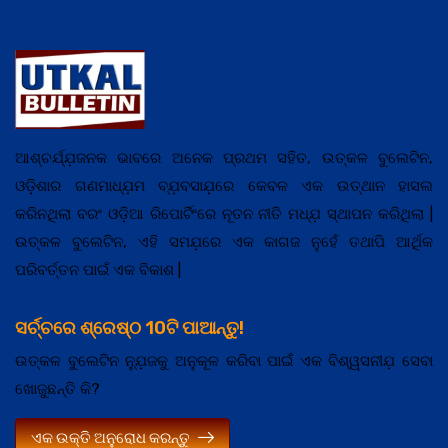
ଆଶ୍ଚର୍ଯ୍ଯ଼ଜନକ ଭାବରେ ଅନେକ ପ୍ରଥମ ସହିତ, ଉତ୍କଳ ବୁଲେଟିନ,
ଓଡ଼ିଶାର ଗଣମାଧ୍ଯ଼ମ ବ୍ଯ଼ବସାଯ଼ରେ କେବଳ ଏକ ଉତ୍ଥାନ ହାସଲ
କରିନଥିଲା ବରଂ ଓଡ଼ିଆ ରିପୋର୍ଟିଂରେ ନୂତନ ନୀତି ମଧ୍ଯ଼ ସ୍ଥାପନ କରିଥିଲା |
ଉତ୍କଳ ବୁଲେଟିନ, ଏହି ସମଯ଼ରେ ଏକ କାଗଜ ନୁହେଁ ତଥାପି ଆର୍ଥିକ
ପରିବର୍ତ୍ତନ ପାଇଁ ଏକ ବିକାଶ |
ସର୍ଚ୍ଚରେ ଶ୍ରେଷ୍ଠ 10ଟି ପାଆନ୍ତୁ!
ଉତ୍କଳ ବୁଲେଟିନ ନ୍ଯ଼ୁଜକୁ ଅନୁକୂଳ କରିବା ପାଇଁ ଏକ ବିଶ୍ୱସନୀଯ଼ ସେବା
ଖୋଜୁଛନ୍ତି କି?
ଏକ ଉକ୍ତି ଅନୁରୋଧ କରନ୍ତୁ