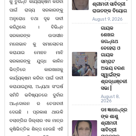
କୁ ତୁରନ୍ତ କାର୍ଯ୍ୟକ୍ଷମ କରିବା
ଶ୍ରୀମତୀ ସାବିତ୍ରୀ
ପାଇଁ ରାଜ୍ୟ ସରକାରଙ୍କୁ
ରାଉତଙ୍କ ବିୟୋଗ
ଅନୁରୋଧ ତଥା ଦୃଢ ଦାବୀ
August 9, 2026
କରିଥିଲେ । ବିଭିନ୍ନ
ଗାୟକ
ଶେଖର
ସରକାରଙ୍କ ଉଦାସୀନ
ଜଗନ୍ନାଥ
ମନୋଭାବ କୁ ସମାଲୋଚନା
ବେହେରା ଓ
କରାଯାଇ ମୋହନ ମାଝି
ଗାୟକ
ସରକାରଙ୍କୁ ଯୁଦ୍ଧ କାଳିନ
ସମ୍ରାଟ
ଅଭୟ ଚରଣ
ଭିତ୍ତିରେ କାରଖାନାକୁ
ସ୍ୱାଇଁଙ୍କ
କାର୍ଯ୍ୟକ୍ଷମ କରିବା ପାଇଁ ଦାବୀ
ଶ୍ରଦ୍ଧାଞ୍ଚଳୀ
କରାଯାଇଥିଲା, ଅନ୍ୟଥା ସଂଘର୍ଷ
ସଭା |
ସମିତି ଭବିଷ୍ୟତରେ ଦୁର୍ବାର
August 8,
2026
ଆନ୍ଦୋଲନ ର ଚେତାବନୀ
ଡଃ ଜ୍ଞାନେନ୍ଦ୍ର
ଦେଇଛି । ପ୍ରକାଶ ଥାଉକି
ଙ୍କ ଶାଶୁ
ବଲାଙ୍ଗିର ଜିଲ୍ଲାର ଏକ ମାତ୍ର
ଶ୍ରୀମତୀ
କୃଷିଭିତ୍ତିକ ଶିଳ୍ପ ହେଉଛି ଏହି
ସାବିତ୍ରୀ