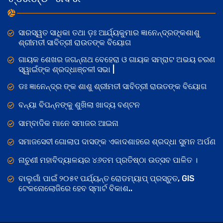
ସାରସ୍ୱତ ସାଧିକା ତଥା ଡ଼ଃ ଆର୍ଯ୍ୟକୁମାର ଜ୍ଞାନେନ୍ଦ୍ରଙ୍କଶାଶୁ
ଶ୍ରୀମତୀ ସାବିତ୍ରୀ ରାଉତଙ୍କ ବିୟୋଗ
ଗାୟକ ଶେଖର ଜଗନ୍ନାଥ ବେହେରା ଓ ଗାୟକ ସମ୍ରାଟ ଅଭୟ ଚରଣ
ସ୍ୱାଇଁଙ୍କ ଶ୍ରଦ୍ଧାଞ୍ଚଳୀ ସଭା |
ଡଃ ଜ୍ଞାନେନ୍ଦ୍ର ଙ୍କ ଶାଶୁ ଶ୍ରୀମତୀ ସାବିତ୍ରୀ ରାଉତଙ୍କ ବିୟୋଗ
ବନ୍ୟା ବିପନ୍ନଙ୍କୁ ଶୁଖିଲା ଖାଦ୍ୟ ବଣ୍ଟନ
ସାମ୍ବାଦିକ ମାନେ ସମାଜର ଆଇନା
ସମାଜସେବୀ ଗୋଲାପ ଦାସଙ୍କ ଏକାଦଶାହରେ ଶ୍ରଦ୍ଧା ସୁମନ ଅର୍ପଣ
ନାଚୁଣୀ ମହାବିଦ୍ୟାଳୟର ୪୬ତମ ପ୍ରତିଷ୍ଠା ଉତ୍ସବ ପାଳିତ ।
ବାଲୁଗାଁ ପାଇଁ ୨୦୫୧ ପର୍ଯ୍ୟନ୍ତ ରୋଡମ୍ୟାପ୍ ପ୍ରସ୍ତୁତ, GIS
ଟେକନୋଲୋଜିରେ ହେବ ସ୍ମାର୍ଟ ବିକାଶ..