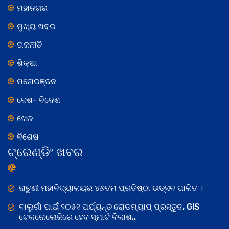
ମହାନଗର
ମୁଖ୍ୟ ଖବର
ରାଜନୀତି
ଶିକ୍ଷା
ମନୋରଞ୍ଜନ
ଦେଶ- ବିଦେଶ
ଖେଳ
ବିଶେଷ
ଟ୍ରେଣ୍ଡିଂ ଖବର
ନାଚୁଣୀ ମହାବିଦ୍ୟାଳୟର ୪୬ତମ ପ୍ରତିଷ୍ଠା ଉତ୍ସବ ପାଳିତ ।
ବାଲୁଗାଁ ପାଇଁ ୨୦୫୧ ପର୍ଯ୍ୟନ୍ତ ରୋଡମ୍ୟାପ୍ ପ୍ରସ୍ତୁତ, GIS
ଟେକନୋଲୋଜିରେ ହେବ ସ୍ମାର୍ଟ ବିକାଶ..