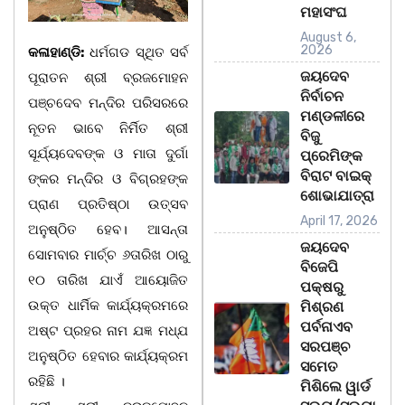
ମହାସଂଘ
August 6,
2026
କଳାହାଣ୍ଡି:
ଧର୍ମଗଡ ସ୍ଥିତ ସର୍ବ
ଜୟଦେବ
ପୂରାତନ ଶ୍ରୀ ବ୍ରଜମୋହନ
ନିର୍ବାଚନ
ପଞ୍ଚଦେବ ମନ୍ଦିର ପରିସରରେ
ମଣ୍ଡଳୀରେ
ନୂତନ ଭାବେ ନିର୍ମିତ ଶ୍ରୀ
ବିଜୁ
ସୂର୍ଯ୍ୟଦେବଙ୍କ ଓ ମାତା ଦୁର୍ଗା
ପ୍ରେମିଙ୍କ
ବିରାଟ ବାଇକ୍
ଙ୍କର ମନ୍ଦିର ଓ ବିଗ୍ରହଙ୍କ
ଶୋଭାଯାତ୍ରା
ପ୍ରାଣ ପ୍ରତିଷ୍ଠା ଉତ୍ସବ
April 17, 2026
ଅନୁଷ୍ଠିତ ହେବ। ଆସନ୍ତା
ଜୟଦେବ
ସୋମବାର ମାର୍ଚ୍ଚ ୬ତାରିଖ ଠାରୁ
ବିଜେପି
୧୦ ତାରିଖ ଯାଏଁ ଆୟୋଜିତ
ପକ୍ଷରୁ
ଉକ୍ତ ଧାର୍ମିକ କାର୍ଯ୍ୟକ୍ରମରେ
ମିଶ୍ରଣ
ପର୍ବନାଏବ
ଅଷ୍ଟ ପ୍ରହର ନାମ ଯଜ୍ଞ ମଧ୍ଯ
ସରପଞ୍ଚ
ଅନୁଷ୍ଠିତ ହେବାର କାର୍ଯ୍ୟକ୍ରମ
ସମେତ
ରହିଛି ।
ମିଶିଲେ ୱାର୍ଡ