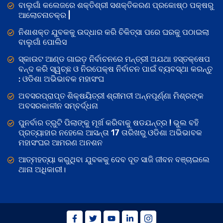
ବାଲୁଗାଁ କଲେଜରେ ଶକ୍ତିଶ୍ରୀ ସଶକ୍ତିକରଣ ପ୍ରକୋଷ୍ଠ ପକ୍ଷରୁ
ଆଲୋଚନାଚକ୍ର |
ନିଶାଶକ୍ତ ଯୁବକକୁ ଉଦ୍ଧାର କରି ଚିକିତ୍ସା ପରେ ଘରକୁ ପଠାଇଲା
ବାଲୁଗାଁ ପୋଲିସ
ସ୍କାଉଟ ଆଣ୍ଡ ଗାଇଡ଼ ନିର୍ବାଚନରେ ମନ୍ତ୍ରୀ ଅଯଥା ହସ୍ତକ୍ଷେପ
ବନ୍ଦ କରି ସ୍ୱଚ୍ଛ ଓ ନିରପେକ୍ଷ ନିର୍ବାଚନ ପାଇଁ ବ୍ୟବସ୍ଥା କରନ୍ତୁ
: ଓଡିଶା ଅଭିଭାବକ ମହାସଂଘ
ଅବସରପ୍ରାପ୍ତ ଶିକ୍ଷୟିତ୍ରୀ ଶ୍ରୀମତୀ ଅନ୍ନପୂର୍ଣ୍ଣା ମିଶ୍ରଙ୍କ
ଅବସରକାଳୀନ ସମ୍ବର୍ଦ୍ଧନା
ପୁନର୍ବାର ତ୍ରୁଟି ପିଲାଙ୍କୁ ମୂର୍ଖ କରିବାକୁ ଷଡଯନ୍ତ୍ର ! ଭୁଲ ବହି
ପ୍ରତ୍ୟାହାର ନହେଲେ ଆସନ୍ତା 17 ତାରିଖରୁ ଓଡିଶା ଅଭିଭାବକ
ମହାସଂଘର ଆମରଣ ଅନଶନ
ଆତ୍ମହତ୍ୟା କରୁଥିବା ଯୁବକକୁ ଦେବ ଦୂତ ସାଜି ଜୀବନ ବଞ୍ଚାଇଲେ
ଥାନା ଅଧିକାରୀ।