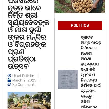
ପରିସରରେ
ନୂତନ ଭାବେ
ନିର୍ମିତ ଶ୍ରୀ
ସୂର୍ଯ୍ୟଦେବଙ୍କ
POLITICS
ଓ ମାତା ଦୁର୍ଗା
ଙ୍କର ମନ୍ଦିର
ସ୍କାଉଟ
ଓ ବିଗ୍ରହଙ୍କ
ଆଣ୍ଡ ଗାଇଡ଼
ନିର୍ବାଚନରେ
ପ୍ରାଣ
ମନ୍ତ୍ରୀ
ପ୍ରତିଷ୍ଠା
ଅଯଥା
ହସ୍ତକ୍ଷେପ
ଉତ୍ସବ
ବନ୍ଦ କରି
ସ୍ୱଚ୍ଛ ଓ
Utkal Bulletin
ନିରପେକ୍ଷ
March 2, 2025
No Comments
ନିର୍ବାଚନ ପାଇଁ
ବ୍ୟବସ୍ଥା
କରନ୍ତୁ :
ଓଡିଶା
ଅଭିଭାବକ