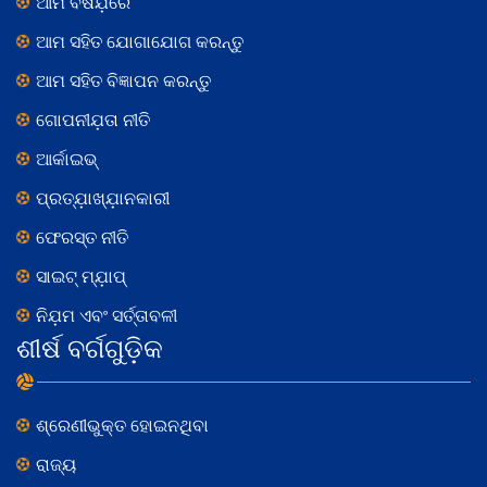
ଆମ ବିଷଯ଼ରେ
ଆମ ସହିତ ଯୋଗାଯୋଗ କରନ୍ତୁ
ଆମ ସହିତ ବିଜ୍ଞାପନ କରନ୍ତୁ
ଗୋପନୀଯ଼ତା ନୀତି
ଆର୍କାଇଭ୍
ପ୍ରତ୍ଯ଼ାଖ୍ଯ଼ାନକାରୀ
ଫେରସ୍ତ ନୀତି
ସାଇଟ୍ ମ୍ଯ଼ାପ୍
ନିଯ଼ମ ଏବଂ ସର୍ତ୍ତାବଳୀ
ଶୀର୍ଷ ବର୍ଗଗୁଡ଼ିକ
ଶ୍ରେଣୀଭୁକ୍ତ ହୋଇନଥିବା
ରାଜ୍ୟ