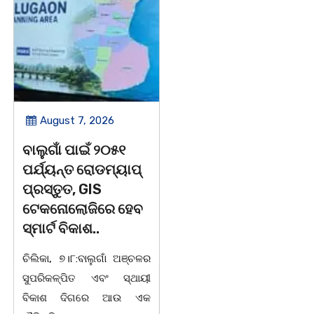
August 7, 2026
August 7, 2026
ବାଲୁଗାଁ ପାଇଁ ୨୦୫୧
ବାଲୁଗାଁ କଲେଜରେ
ପର୍ଯ୍ୟନ୍ତ ରୋଡମ୍ୟାପ୍
ଶକ୍ତିଶ୍ରୀ
ପ୍ରସ୍ତୁତ, GIS
ସଶକ୍ତିକରଣ
ଟେକନୋଲୋଜିରେ ହେବ
ପ୍ରକୋଷ୍ଠ ପକ୍ଷରୁ
ସ୍ମାର୍ଟ ବିକାଶ..
ଆଲୋଚନାଚକ୍ର |
ଚିଲିକା, ୭।୮:ବାଲୁଗାଁ ଅଞ୍ଚଳର
ଚିଲିକା, ୭। ୮: ବାଲୁଗାଁ
ସୁପରିକଳ୍ପିତ ଏବଂ ସ୍ଥାୟୀ
ମହାବିଦ୍ୟାଳୟ ଶକ୍ତିଶ୍ରୀ
ବିକାଶ ଦିଗରେ ଆଉ ଏକ
ସଶକ୍ତିକରଣ ପ୍ରକୋଷ୍ଠ