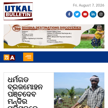
Fri, August 7, 2026
ଧର୍ମଗଡ
ବ୍ରଜମୋହନ
ପଞ୍ଚଦେବ
ମନ୍ଦିର