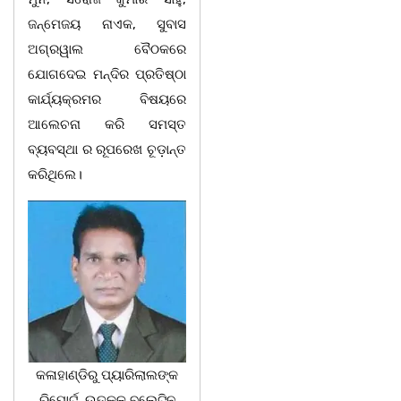
ଜନ୍ମେଜୟ ନାଏକ, ସୁବାସ
ଅଗ୍ରୱାଲ ବୈଠକରେ
ଯୋଗଦେଇ ମନ୍ଦିର ପ୍ରତିଷ୍ଠା
କାର୍ଯ୍ୟକ୍ରମର ବିଷୟରେ
ଆଲେଚନା କରି ସମସ୍ତ
ବ୍ୟବସ୍ଥା ର ରୂପରେଖ ଚୂଡ଼ାନ୍ତ
କରିଥିଲେ।
କଳାହାଣ୍ଡିରୁ ପ୍ୟାରିଲାଲଙ୍କ
ରିପୋର୍ଟ, ଉତ୍‌କଳ ବୁଲେଟିନ