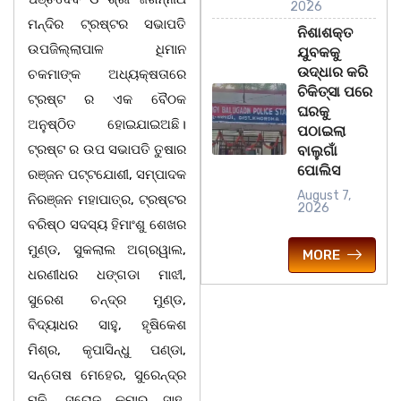
2026
ମନ୍ଦିର ଟ୍ରଷ୍ଟର ସଭାପତି
ନିଶାଶକ୍ତ
ଉପଜିଲ୍ଲାପାଳ ଧିମାନ
ଯୁବକକୁ
ଉଦ୍ଧାର କରି
ଚକମାଙ୍କ ଅଧ୍ୟକ୍ଷତାରେ
ଚିକିତ୍ସା ପରେ
ଟ୍ରଷ୍ଟ ର ଏକ ବୈଠକ
ଘରକୁ
ଅନୁଷ୍ଠିତ ହୋଇଯାଇଅଛି।
ପଠାଇଲା
ଟ୍ରଷ୍ଟ ର ଉପ ସଭାପତି ତୁଷାର
ବାଲୁଗାଁ
ପୋଲିସ
ରଞ୍ଜନ ପଟ୍ଟଯୋଶୀ, ସମ୍ପାଦକ
August 7,
ନିରଞ୍ଜନ ମହାପାତ୍ର, ଟ୍ରଷ୍ଟର
2026
ବରିଷ୍ଠ ସଦସ୍ୟ ହିମାଂଶୁ ଶେଖର
ମୁଣ୍ଡ, ସୁକଲାଲ ଅଗ୍ରୱାଲ,
MORE
ଧରଣୀଧର ଧଙ୍ଗଡା ମାଝୀ,
ସୁରେଶ ଚନ୍ଦ୍ର ମୁଣ୍ଡ,
ବିଦ୍ୟାଧର ସାହୁ, ହୃଷିକେଶ
ମିଶ୍ର, କୃପାସିନ୍ଧୁ ପଣ୍ଡା,
ସନ୍ତୋଷ ମେହେର, ସୁରେନ୍ଦ୍ର
ମୁନି, ସରୋଜ କୁମାର ସାହୁ,