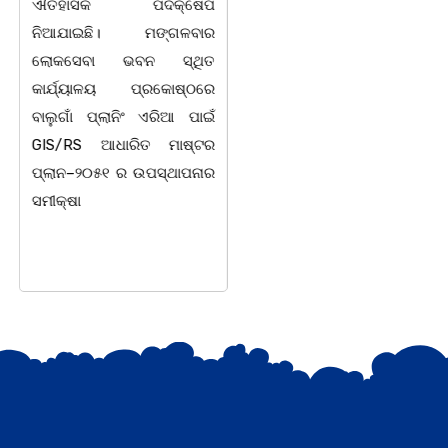
ଐତିହାସିକ ପଦକ୍ଷେପ
ପକ୍ଷରୁ ଛାତ୍ରୀମାନଙ୍କ
ନିଆଯାଇଛି। ମଙ୍ଗଳବାର
ସୁରକ୍ଷା, ଶୃଙ୍ଖଳା ଓ
ଲୋକସେବା ଭବନ ସ୍ଥିତ
ସଶକ୍ତିକରଣ କାର୍ଯ୍ୟକ୍ରମ
କାର୍ଯ୍ୟାଳୟ ପ୍ରକୋଷ୍ଠରେ
ସମ୍ପର୍କରେ ଏକ
ବାଲୁଗାଁ ପ୍ଲାନିଂ ଏରିଆ ପାଇଁ
ଆଲୋଚନାଚକ୍ର ଅଧ୍ୟକ୍ଷ
GIS/RS ଆଧାରିତ ମାଷ୍ଟର
ଡକ୍ଟର ଲଷ୍ମୀଧର ସୁବୁଦ୍ଧିଙ୍କ
ପ୍ଲାନ–୨୦୫୧ ର ଉପସ୍ଥାପନାର
ସଭାପତିତ୍ୱରେ ଅନୁଷ୍ଠିତ
ସମୀକ୍ଷା
ହୋଇଯାଇଛି।ଉକ୍ତ
କାର୍ଯ୍ୟକ୍ରମରେ ଯୁକ୍ତଦୁଇ
ଅଧ୍ୟକ୍ଷ ସୁବାସ ଚନ୍ଦ୍ର