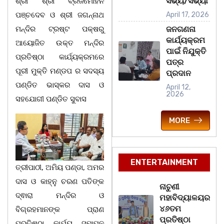
ସଭ୍ୟ/ସଭ୍ୟା
ଶ୍ରୀ ଶ୍ରୀ ବ୍ରଜମୋହନ
ପଞ୍ଚଦେବ ଓ ଶ୍ରୀ ଜଗନ୍ନାଥ
April 17, 2026
ମନ୍ଦିର ଟ୍ରଷ୍ଟ ପକ୍ଷରୁ
ଜନଗଣନା
କାର୍ଯ୍ୟକ୍ରମ
ଆୟୋଜିତ ଉକ୍ତ ମନ୍ଦିର
ପାଇଁ ନିଯୁକ୍ତି
ପ୍ରତିଷ୍ଠା କାର୍ଯ୍ୟକ୍ରମରେ
ପତ୍ର
ପୂରୀ ମୁକ୍ତି ମଣ୍ଡପ ର ସଦସ୍ୟ
ପ୍ରଦାନ
ପଣ୍ଡିତ ଭାସ୍କର ଦାସ ଓ
April 12,
2026
ସହଯୋଗୀ ପଣ୍ଡିତ ସୁବାସ
MORE
ENTERTAINMENT
ତ୍ରୀପାଠୀ, ଅମିୟ ପଣ୍ଡା, ଅମର
ଦାସ ଓ କାହ୍ନୁ ଚରଣ ପତିଙ୍କ
ନାଚୁଣୀ
ଦ୍ଵାରା ମନ୍ଦିର ଓ
ମହାବିଦ୍ୟାଳୟର
୪୬ତମ
ବିଗ୍ରହମାନଙ୍କ ପ୍ରାଣ
ପ୍ରତିଷ୍ଠା
ପ୍ରତିଷ୍ଠା କାର୍ଯ୍ୟ ସମାପନ