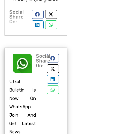
Social
Share
On:
Social
Share
On:
Utkal
Bulletin Is
Now On
WhatsApp
Join And
Get Latest
News