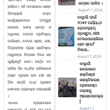
ଉତ୍ସବ ପାଳିତ ।
କରିବେ। ଏହି ଅବସରରେ ପାଞ୍ଚ
August 7, 2026
ଦିନବ୍ୟାପୀ ଉକ୍ତ
ବାଲୁଗାଁ ପାଇଁ
କାର୍ଯ୍ୟକ୍ରମରେ ଅଙ୍କୁରା
୨୦୫୧ ପର୍ଯ୍ୟନ୍ତ
ରୋପଣ, କଳସ ଯାତ୍ରା ଓ
ରୋଡମ୍ୟାପ୍
ପ୍ରସ୍ତୁତ, GIS
ଅଧିବାସ, ଦେବତା ପ୍ରତିଷ୍ଠା,
ଟେକନୋଲୋଜିରେ
ଗର୍ଭାଧାନ, ଦେବତା ସ୍ନାନ, ଯଜ୍ଞ,
ହେବ ସ୍ମାର୍ଟ
ବିଗ୍ରହଙ୍କ ପ୍ରାଣ ପ୍ରତିଷ୍ଠା,
ବିକାଶ..
ଠାକୁରଙ୍କ ସିଂହାସନ ବିଜେ ସହ
August 7, 2026
ପୂର୍ଣ୍ଣାହୂତି ହେବ। ମାର୍ଚ୍ଚ ୧୦
ବାଲୁଗାଁ
ତାରିଖ ଦିନ ମନ୍ଦିର ପରିସରରେ
କଲେଜରେ
ଶକ୍ତିଶ୍ରୀ
ଅଷ୍ଟ ପ୍ରହର ନାମ ଯଜ୍ଞ ସହ
ସଶକ୍ତିକରଣ
ଦିବା ରାତ୍ରି ଅନ୍ନ ପ୍ରସାଦ
ପ୍ରକୋଷ୍ଠ
ସେବନର ବ୍ୟବସ୍ଥା କରାଯାଇଛି
ପକ୍ଷରୁ
।
ଆଲୋଚନାଚକ୍ର
|
ଏନେଇ ବ୍ରଜମୋହନ
August 7,
ପଞ୍ଚଦେବ ଓ ଶ୍ରୀ ଜଗନ୍ନାଥ