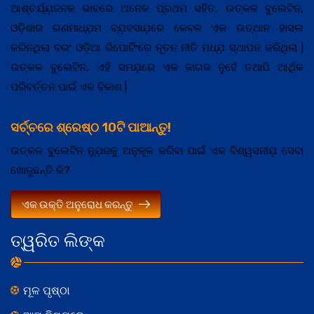
ଆଶ୍ଚର୍ଯ୍ଯ଼ଜନକ ଭାବରେ ଅନେକ ପ୍ରଥମ ସହିତ, ଉତ୍କଳ ବୁଲେଟିନ,
ଓଡ଼ିଶାର ଗଣମାଧ୍ଯ଼ମ ବ୍ଯ଼ବସାଯ଼ରେ କେବଳ ଏକ ଉତ୍ଥାନ ହାସଲ
କରିନଥିଲା ବରଂ ଓଡ଼ିଆ ରିପୋର୍ଟିଂରେ ନୂତନ ନୀତି ମଧ୍ଯ଼ ସ୍ଥାପନ କରିଥିଲା |
ଉତ୍କଳ ବୁଲେଟିନ, ଏହି ସମଯ଼ରେ ଏକ କାଗଜ ନୁହେଁ ତଥାପି ଆର୍ଥିକ
ପରିବର୍ତ୍ତନ ପାଇଁ ଏକ ବିକାଶ |
ସର୍ଚ୍ଚରେ ଶ୍ରେଷ୍ଠ 10ଟି ପାଆନ୍ତୁ!
ଉତ୍କଳ ବୁଲେଟିନ ନ୍ଯ଼ୁଜକୁ ଅନୁକୂଳ କରିବା ପାଇଁ ଏକ ବିଶ୍ୱସନୀଯ଼ ସେବା
ଖୋଜୁଛନ୍ତି କି?
ଏକ ଉକ୍ତି ଅନୁରୋଧ କରନ୍ତୁ
ତ୍ୱରିତ ଲିଙ୍କ
ମୂଳ ପୃଷ୍ଠା