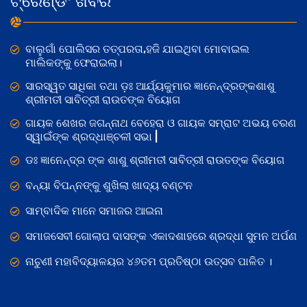
ଟ୍ରେଣ୍ଡିଂ ଖବର
ବାଲୁଗାଁ ପୋଲିସର ତତ୍‌ପରତା,ହଜି ଯାଇଥିବା ମୋବାଇଲ
ମାଲିକଙ୍କୁ ଫେରାଇଲା।
ସାରସ୍ୱତ ସାଧିକା ତଥା ଡ଼ଃ ଆର୍ଯ୍ୟକୁମାର ଜ୍ଞାନେନ୍ଦ୍ରଙ୍କଶାଶୁ
ଶ୍ରୀମତୀ ସାବିତ୍ରୀ ରାଉତଙ୍କ ବିୟୋଗ
ଗାୟକ ଶେଖର ଜଗନ୍ନାଥ ବେହେରା ଓ ଗାୟକ ସମ୍ରାଟ ଅଭୟ ଚରଣ
ସ୍ୱାଇଁଙ୍କ ଶ୍ରଦ୍ଧାଞ୍ଚଳୀ ସଭା |
ଡଃ ଜ୍ଞାନେନ୍ଦ୍ର ଙ୍କ ଶାଶୁ ଶ୍ରୀମତୀ ସାବିତ୍ରୀ ରାଉତଙ୍କ ବିୟୋଗ
ବନ୍ୟା ବିପନ୍ନଙ୍କୁ ଶୁଖିଲା ଖାଦ୍ୟ ବଣ୍ଟନ
ସାମ୍ବାଦିକ ମାନେ ସମାଜର ଆଇନା
ସମାଜସେବୀ ଗୋଲାପ ଦାସଙ୍କ ଏକାଦଶାହରେ ଶ୍ରଦ୍ଧା ସୁମନ ଅର୍ପଣ
ନାଚୁଣୀ ମହାବିଦ୍ୟାଳୟର ୪୬ତମ ପ୍ରତିଷ୍ଠା ଉତ୍ସବ ପାଳିତ ।