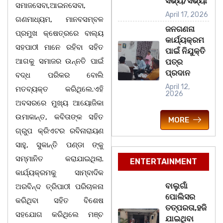
ସଭ୍ୟ/ସଭ୍ୟା
ସମାଜସେବା,ଆଇନସେବା,
April 17, 2026
ଗଣମାଧ୍ୟମ, ମାନବସମ୍ବଳ
ଜନଗଣନା
ପ୍ରମୁଖ କ୍ଷେତ୍ରରେ ବାଲ୍ୟ
କାର୍ଯ୍ୟକ୍ରମ
ସହପାଠୀ ମାନେ ରହିବା ସହିତ
ପାଇଁ ନିଯୁକ୍ତି
ଆଗକୁ ସମାଜର ଉନ୍ନତି ପାଇଁ
ପତ୍ର
ପ୍ରଦାନ
ବଦ୍ଧ ପରିକର ବୋଲି
April 12,
ମତବ୍ୟକ୍ତ କରିଥିଲେ.ଏହି
2026
ଅବସରରେ ମୁଖ୍ୟ ଆୟୋଜିକା
ଉମାକାନ୍ତ, କବିତାଙ୍କ ସହିତ
MORE
ଗ୍ରୁପ କ୍ରିଏଟର ରବିନାରାୟଣ
ସାହୁ, ସୁକାନ୍ତି ପଣ୍ଡା ଙ୍କୁ
ସମ୍ମାନିତ କରାଯାଇଥିଲା.
ENTERTAINMENT
କାର୍ଯ୍ୟକ୍ରମକୁ ସାମ୍ବାଦିକ
ବାଲୁଗାଁ
ଅରବିନ୍ଦ ତ୍ରିପାଠୀ ପରିଚାଳନା
ପୋଲିସର
କରିଥିବା ସହିତ ବିଶେଷ
ତତ୍‌ପରତା,ହଜି
ସହଯୋଗ କରିଥିଲେ ମଞ୍ଚ
ଯାଇଥିବା