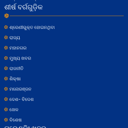
ଶୀର୍ଷ ବର୍ଗଗୁଡ଼ିକ
ଶ୍ରେଣୀଭୁକ୍ତ ହୋଇନଥିବା
ରାଜ୍ୟ
ମହାନଗର
ମୁଖ୍ୟ ଖବର
ରାଜନୀତି
ଶିକ୍ଷା
ମନୋରଞ୍ଜନ
ଦେଶ- ବିଦେଶ
ଖେଳ
ବିଶେଷ