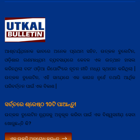
ଆଶ୍ଚର୍ଯ୍ଯ଼ଜନକ ଭାବରେ ଅନେକ ପ୍ରଥମ ସହିତ, ଉତ୍କଳ ବୁଲେଟିନ,
ଓଡ଼ିଶାର ଗଣମାଧ୍ଯ଼ମ ବ୍ଯ଼ବସାଯ଼ରେ କେବଳ ଏକ ଉତ୍ଥାନ ହାସଲ
କରିନଥିଲା ବରଂ ଓଡ଼ିଆ ରିପୋର୍ଟିଂରେ ନୂତନ ନୀତି ମଧ୍ଯ଼ ସ୍ଥାପନ କରିଥିଲା |
ଉତ୍କଳ ବୁଲେଟିନ, ଏହି ସମଯ଼ରେ ଏକ କାଗଜ ନୁହେଁ ତଥାପି ଆର୍ଥିକ
ପରିବର୍ତ୍ତନ ପାଇଁ ଏକ ବିକାଶ |
ସର୍ଚ୍ଚରେ ଶ୍ରେଷ୍ଠ 10ଟି ପାଆନ୍ତୁ!
ଉତ୍କଳ ବୁଲେଟିନ ନ୍ଯ଼ୁଜକୁ ଅନୁକୂଳ କରିବା ପାଇଁ ଏକ ବିଶ୍ୱସନୀଯ଼ ସେବା
ଖୋଜୁଛନ୍ତି କି?
ଏକ ଉକ୍ତି ଅନୁରୋଧ କରନ୍ତୁ