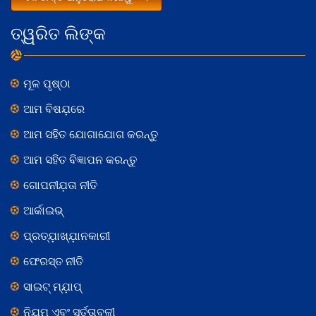
ତ୍ୱରିତ ଲିଙ୍କ
ମୂଳ ପୃଷ୍ଠା
ଆମ ବିଷଯ଼ରେ
ଆମ ସହିତ ଯୋଗାଯୋଗ କରନ୍ତୁ
ଆମ ସହିତ ବିଜ୍ଞାପନ କରନ୍ତୁ
ଗୋପନୀଯ଼ତା ନୀତି
ଆର୍କାଇଭ୍
ପ୍ରତ୍ଯ଼ାଖ୍ଯ଼ାନକାରୀ
ଫେରସ୍ତ ନୀତି
ସାଇଟ୍ ମ୍ଯ଼ାପ୍
ନିଯ଼ମ ଏବଂ ସର୍ତ୍ତାବଳୀ