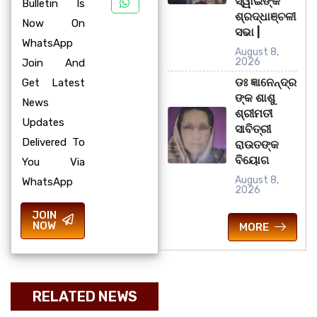
ସ୍ୱାଇଁଙ୍କ
Bulletin Is
ଶ୍ରଦ୍ଧାଞ୍ଚଳୀ
Now On
ସଭା |
WhatsApp
August 8,
2026
Join And
ଡଃ ଜ୍ଞାନେନ୍ଦ୍ର
Get Latest
ଙ୍କ ଶାଶୁ
News
ଶ୍ରୀମତୀ
Updates
ସାବିତ୍ରୀ
Delivered To
ରାଉତଙ୍କ
ବିୟୋଗ
You Via
August 8,
WhatsApp
2026
JOIN
NOW
MORE
RELATED NEWS