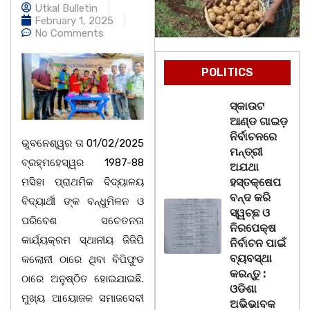
Utkal Bulletin
February 1, 2025
No Comments
POLITICS
ସ୍କାଉଟ
ଆଣ୍ଡ ଗାଇଡ଼
ନିର୍ବାଚନରେ
ଭୁବନେଶ୍ୱର ତା 01/02/2025
ମନ୍ତ୍ରୀ
ବ୍ରହ୍ମହେସ୍ୱର 1987-88
ଅଯଥା
ମସିହା ପ୍ରାଥମିକ ବିଦ୍ୟାଳୟ
ହସ୍ତକ୍ଷେପ
ବନ୍ଦ କରି
ବିଦ୍ୟାର୍ଥୀ ଙ୍କ ବନ୍ଧୁମିଳନ ଓ
ସ୍ୱଚ୍ଛ ଓ
ପରିବେଶ ସଚେତନତା
ନିରପେକ୍ଷ
କାର୍ଯ୍ୟକ୍ରମ ସ୍ଥାନୀୟ ଜିଜିପି
ନିର୍ବାଚନ ପାଇଁ
ବ୍ୟବସ୍ଥା
କଲୋନୀ ଠାରେ ଥିବା ବିପିଫୁଡ
କରନ୍ତୁ :
ଠାରେ ଅନୁଷ୍ଠିତ ହୋଇଯାଇଛି.
ଓଡିଶା
ମୁଖ୍ୟ ଆୟୋଜକ ସମାଜସେବୀ
ଅଭିଭାବକ