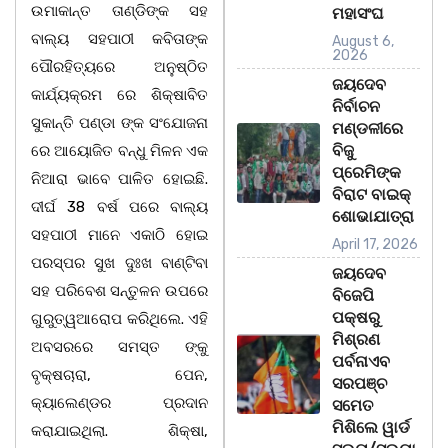
ଉମାକାନ୍ତ ତାଣ୍ଡିଙ୍କ ସହ
ମହାସଂଘ
ବାଲ୍ୟ ସହପାଠୀ କବିତାଙ୍କ
August 6,
2026
ପୌରହିତ୍ୟରେ ଅନୁଷ୍ଠିତ
ଜୟଦେବ
କାର୍ଯ୍ୟକ୍ରମ ରେ ଶିକ୍ଷାବିତ
ନିର୍ବାଚନ
ସୁକାନ୍ତି ପଣ୍ଡା ଙ୍କ ସଂଯୋଜନା
ମଣ୍ଡଳୀରେ
ବିଜୁ
ରେ ଆୟୋଜିତ ବନ୍ଧୁ ମିଳନ ଏକ
ପ୍ରେମିଙ୍କ
ନିଆରା ଭାବେ ପାଳିତ ହୋଇଛି.
ବିରାଟ ବାଇକ୍
ଦୀର୍ଘ 38 ବର୍ଷ ପରେ ବାଲ୍ୟ
ଶୋଭାଯାତ୍ରା
ସହପାଠୀ ମାନେ ଏକାଠି ହୋଇ
April 17, 2026
ପରସ୍ପର ସୁଖ ଦୁଃଖ ବାଣ୍ଟିବା
ଜୟଦେବ
ସହ ପରିବେଶ ସନ୍ତୁଳନ ଉପରେ
ବିଜେପି
ପକ୍ଷରୁ
ଗୁରୁତ୍ୱଆରୋପ କରିଥିଲେ. ଏହି
ମିଶ୍ରଣ
ଅବସରରେ ସମସ୍ତ ଙ୍କୁ
ପର୍ବନାଏବ
ବୃକ୍ଷଚାରା, ପେନ,
ସରପଞ୍ଚ
କ୍ୟାଲେଣ୍ଡର ପ୍ରଦାନ
ସମେତ
ମିଶିଲେ ୱାର୍ଡ
କରାଯାଇଥିଲା. ଶିକ୍ଷା,