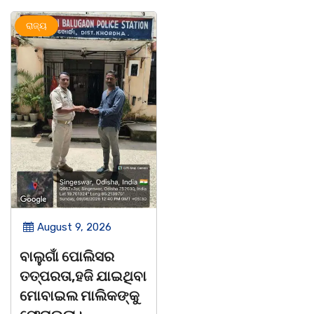
ରାଜ୍ୟ
ମହାନଗର
ରାଜ୍ୟ
August 9, 2026
August 9, 2026
ବାଲୁଗାଁ ପୋଲିସର
ସାରସ୍ୱତ ସାଧିକା ତଥା
ତତ୍‌ପରତା,ହଜି ଯାଇଥିବା
ଡ଼ଃ ଆର୍ଯ୍ୟକୁମାର
ମୋବାଇଲ ମାଲିକଙ୍କୁ
ଜ୍ଞାନେନ୍ଦ୍ରଙ୍କଶାଶୁ