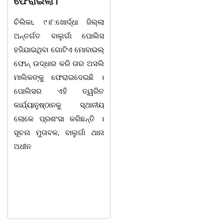
ଫେରାଇଲା।
ଶ୍ରୀମତୀ ସାବିତ୍ରୀ
ରାଉତଙ୍କ ବିୟୋଗ
ଚିଲିକା, ୯।୮:ଖୋର୍ଦ୍ଧା ଜିଲ୍ଲା
ଅନ୍ତର୍ଗତ ବାଲୁଗାଁ ପୋଲିସ
ଭୁବନେଶ୍ୱର ତା ୦୮/୦୮/୨୬ :
ହଜିଯାଇଥିବା ଗୋଟିଏ ମୋବାଇଲ୍
ବରିଷ୍ଠ ରାଜନେତା, ସଂସ୍କୃତି
ଫୋନ୍ ଉଦ୍ଧାର କରି ତାର ଅସଲି
ପୁରୁଷ ଡ଼ଃ ଆର୍ଯ୍ୟ କୁମାର
ମାଲିକଙ୍କୁ ଫେରାଇଦେଇଛି ।
ଜ୍ଞାନେନ୍ଦ୍ରଙ୍କ ଶାଶୁ ଶ୍ରୀମତୀ
ପୋଲିସର ଏହି ତ୍ୱରିତ
ସାବିତ୍ରୀ ରାଉତଙ୍କ
କାର୍ଯ୍ୟାନୁଷ୍ଠାନକୁ ସ୍ଥାନୀୟ
ଭୁବନେଶ୍ୱରସ୍ଥିତ ଏକ ଘରୋଇ
ଲୋକେ ପ୍ରଶଂସା କରିଛନ୍ତି ।
ହସ୍ପିଟାଲରେ ୮୭ ବର୍ଷ ବୟସରେ
ସୂଚନା ମୁତାବକ, ବାଲୁଗାଁ ଥାନା
ହୃଦଘାତରେ ପରଲୋକ ଘଟିଛି ।
ଅଧୀନ
ସେ ଜଣେ ଅତ୍ୟନ୍ତ