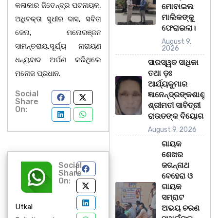
କଳାକାର ଜିତେନ୍ଦ୍ର ପଟନାୟକ,
ମୋବାଇଲ
ମାଲିକଙ୍କୁ
ଅଧିବକ୍ତା ସୁଧୀର ଦାସ, ସବିତା
ଫେରାଇଲା।
ଜେନା, ମନୋରଞ୍ଜନ
August 9,
ସାମନ୍ତରାୟ,ସୂର୍ଯ୍ୟ ନାରାୟଣ
2026
ଧନ୍ୟବାଦ ଅର୍ପଣ କରିଥିଲେ
ସାରସ୍ୱତ ସାଧିକା
ତଥା ଡ଼ଃ
ମନୋଜ ପ୍ରଧାନ.
ଆର୍ଯ୍ୟକୁମାର
Social
ଜ୍ଞାନେନ୍ଦ୍ରଙ୍କଶାଶୁ
Share
ଶ୍ରୀମତୀ ସାବିତ୍ରୀ
On:
ରାଉତଙ୍କ ବିୟୋଗ
August 9, 2026
ଗାୟକ
ଶେଖର
Social
ଜଗନ୍ନାଥ
Share
ବେହେରା ଓ
On:
ଗାୟକ
ସମ୍ରାଟ
Utkal
ଅଭୟ ଚରଣ