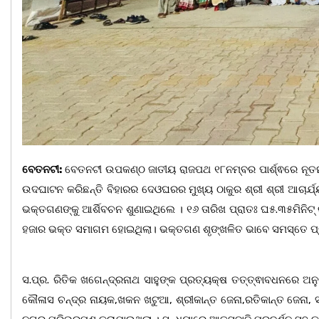
ବେତନଟୀ:
ବେତନଟୀ ଉପକଣ୍ଠ ଜାତୀୟ ରାଜପଥ ୧୮ନମ୍ବର ପାର୍ଶ୍ଵରେ ନୂତନ କ
ଉଦଘାଟନ କରିଛନ୍ତି ବିହାରର ଦେଓଘରର ମୁଖ୍ୟ ଠାକୁର ଶ୍ରୀ ଶ୍ରୀ ଆଚାର
ଭକ୍ତଗଣଙ୍କୁ ଆର୍ଶିବଚନ ଶୁଣାଇଥିଲେ । ୧୬ ତାରିଖ ପ୍ରାତଃ ଘ୫.୩୫ମିନିଟ୍ ର
ହଜାର ଭକ୍ତ ସମାଗମ ହୋଇଥିଲା। ଭକ୍ତଗଣ ଶୃଙ୍ଖଳିତ ଭାବେ ସମସ୍ତେ ପ୍ର
ସ.ପ୍ର. ରିତିକ ଖଗେନ୍ଦ୍ରନାଥ ସାହୁଙ୍କ ପ୍ରତ୍ୟକ୍ଷ ତତ୍ତ୍ଵାବଧନରେ ଅନ
କୌଳାସ ଚନ୍ଦ୍ର ନାୟକ,ଖକନ ଖଟୁଆ, ଶ୍ରୀକାନ୍ତ ଜେନା,ରତିକାନ୍ତ ଜେନା,