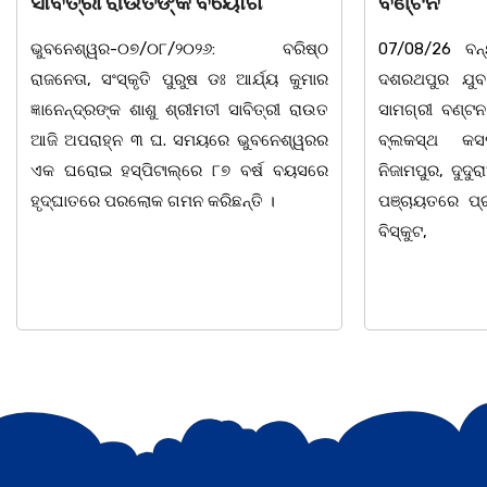
ବଣ୍ଟନ
ବାଲିଅନ୍ତା-ପାହା
07/08/26 ବନ୍ୟା ବିପନ୍ନଙ୍କ ଉଦେଶ୍ୟରେ
ସଂଘର ବାର୍ଷିକ ଉ
ଦଶରଥପୁର ଯୁବ କଂଗ୍ରେସ ପକ୍ଷରୁ ରିଲିଫ
୮:ଅଟଳା ସ୍
ସାମଗ୍ରୀ ବଣ୍ଟନ କରାଯାଇଥିବା ଦେଖାଯାଇଛି ।
ମ୍ୟାନେଜମେଣ୍ଟ
ବ୍ଲକସ୍ଥ କସପା, ତରପଦା, ମଲିକାପୁର,
ପାହାଳ-ଧଉଳି କ
ନିଜାମପୁର, ଦୁଦୁରାଅଣ୍ଟା, କମାରଡିହ, କୟାଁ ଆଦି
ବାର୍ଷିକ ଉତ୍
ପଞ୍ଚାୟତରେ ପ୍ରାୟ ୧୫ ଶହ ପରିବାରକୁ ମୁଡି,
ଅନୁଷ୍ଠିତ ହୋଇଯ
ବିସ୍କୁଟ,
ତଥା ଉପଦେଷ୍ଟା