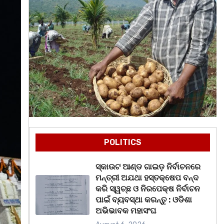
POLITICS
ସ୍କାଉଟ ଆଣ୍ଡ ଗାଇଡ଼ ନିର୍ବାଚନରେ
ମନ୍ତ୍ରୀ ଅଯଥା ହସ୍ତକ୍ଷେପ ବନ୍ଦ
କରି ସ୍ୱଚ୍ଛ ଓ ନିରପେକ୍ଷ ନିର୍ବାଚନ
ପାଇଁ ବ୍ୟବସ୍ଥା କରନ୍ତୁ : ଓଡିଶା
ଅଭିଭାବକ ମହାସଂଘ