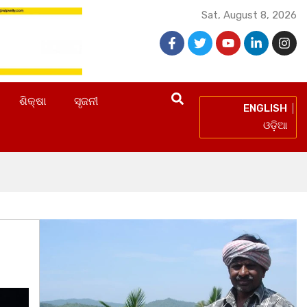
Sat, August 8, 2026
ଶିକ୍ଷା
ସୃଜନୀ
ENGLISH
ଓଡ଼ିଆ