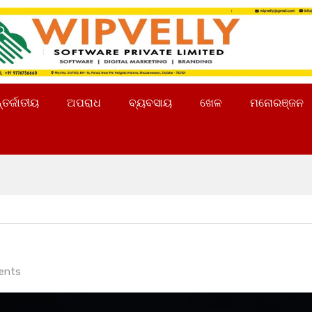
୍ତର୍ଜାତୀୟ
ଅପରାଧ
ବ୍ୟବସାୟ
ଖେଳ
ମନୋରଞ୍ଜନ
ents