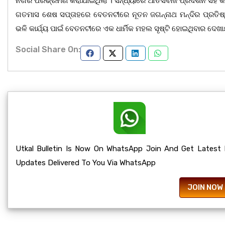
ନଗର ପରିଭ୍ରମଣ କରାଯାଇଥିଲା । ସନ୍ଧ୍ୟାରେ ଆତସବାଜି ପ୍ରଦର୍ଶନ ସହ କା
ଗତମାସ ଶେଷ ସପ୍ତାହରେ ବେତନଟୀରେ ନୂତନ ଜଗନ୍ନାଥ ମନ୍ଦିର ପ୍ରତିଷ୍ଠ
ଭଳି କାର୍ଯ୍ୟ ପାଇଁ ବେତନଟୀରେ ଏକ ଧାର୍ମିକ ମହଲ ସୃଷ୍ଟି ହୋଇଥିବାର ଦେଖା
Social Share On:
Utkal Bulletin Is Now On WhatsApp Join And Get Latest
Updates Delivered To You Via WhatsApp
JOIN NOW