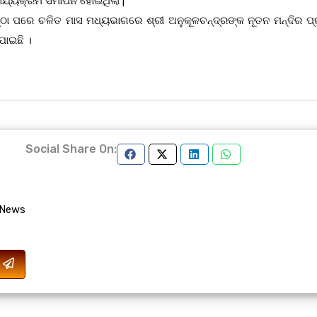
ର୍ଯ୍ୟକ୍ରମ ସମାପନ ହୋଇଥିଲା |
ା ପରେ ଚଳିତ ମାସ ମଧ୍ୟଭାଗରେ ଶ୍ରୀ ଅନୁକୂଳଚନ୍ଦ୍ରଙ୍କ ନୂତନ ମନ୍ଦିର ପ୍ର
ଯାଇଛି ।
Social Share On:
 News