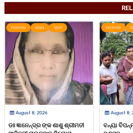
REL
ମହାନଗର
ରାଜ୍ୟ
ରାଜ୍ୟ
August 8, 2026
August 8,
ବନ୍ୟା ବିପନ୍ନଙ୍କୁ ଶୁଖିଲା ଖାଦ୍ୟ
ସାମ୍ବାଦିକ