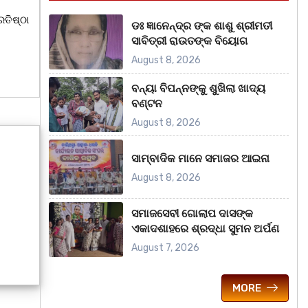
ତିଷ୍ଠା
ଡଃ ଜ୍ଞାନେନ୍ଦ୍ର ଙ୍କ ଶାଶୁ ଶ୍ରୀମତୀ
ସାବିତ୍ରୀ ରାଉତଙ୍କ ବିୟୋଗ
August 8, 2026
ବନ୍ୟା ବିପନ୍ନଙ୍କୁ ଶୁଖିଲା ଖାଦ୍ୟ
ବଣ୍ଟନ
August 8, 2026
ସାମ୍ବାଦିକ ମାନେ ସମାଜର ଆଇନା
August 8, 2026
ସମାଜସେବୀ ଗୋଲାପ ଦାସଙ୍କ
ଏକାଦଶାହରେ ଶ୍ରଦ୍ଧା ସୁମନ ଅର୍ପଣ
August 7, 2026
MORE