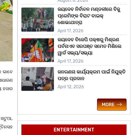
August 6, 2026
ଜୟଦେବ ନିର୍ବାଚନ ମଣ୍ଡଳୀରେ ବିଜୁ
ପ୍ରେମିଙ୍କ ବିରାଟ ବାଇକ୍
ଶୋଭାଯାତ୍ରା
April 17, 2026
ଜୟଦେବ ବିଜେପି ପକ୍ଷରୁ ମିଶ୍ରଣ
ପର୍ବନାଏବ ସରପଞ୍ଚ ସମେତ ମିଶିଲେ
ୱାର୍ଡ ସଭ୍ୟ/ସଭ୍ୟା
April 17, 2026
କ ଭାବେ
ଜନଗଣନା କାର୍ଯ୍ୟକ୍ରମ ପାଇଁ ନିଯୁକ୍ତି
ପତ୍ର ପ୍ରଦାନ
ସାଧାରଣ
April 12, 2026
ାୟ ହଜାର
MORE
 ଖଟୁଆ,
୍ତିନସହ
ENTERTAINMENT