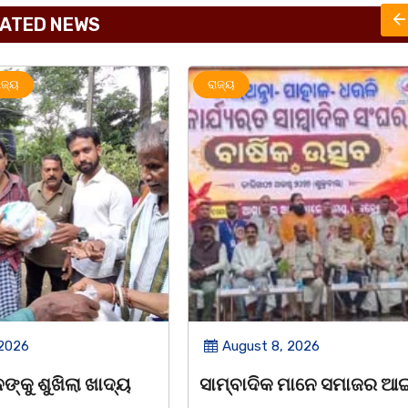
ATED NEWS
ରାଜ୍ୟ
 2026
August 7, 2026
 ମାନେ ସମାଜର ଆଇନା
ସମାଜସେବୀ ଗୋଲାପ ଦାସଙ୍କ