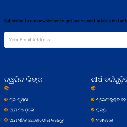
Subscribe to our newsletter to get our newest articles instantl
ତ୍ୱରିତ ଲିଙ୍କ
ଶୀର୍ଷ ବର୍ଗଗୁଡ଼ି
ମୂଳ ପୃଷ୍ଠା
ଶ୍ରେଣୀଭୁକ୍ତ ହ
ଆମ ବିଷଯ଼ରେ
ରାଜ୍ୟ
ଆମ ସହିତ ଯୋଗାଯୋଗ କରନ୍ତୁ
ମହାନଗର