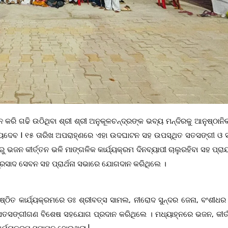
ରି ଗଢି ଉଠିଥିବା ଶ୍ରୀ ଶ୍ରୀ ଅନୁକୂଳଚନ୍ଦ୍ରଙ୍କ ଭବ୍ୟ ମନ୍ଦିରକୁ ଆନୁଷ୍ଠାନି
୍ଯ୍ୟଦେବ I ୧୫ ତାରିଖ ଅପରାହ୍ଣରେ ଏହା ଉଦଘାଟନ ସହ ଉପସ୍ଥିତ ସତସଙ୍ଗୀ ଓ 
ୁ ଭଜନ କୀର୍ତ୍ତନ ଭଳି ମାଙ୍ଗଳିକ କାର୍ଯ୍ୟକ୍ରମ ଦିନବ୍ୟାପୀ ଚାଲୁରହିବା ସହ ପ୍ର
ସାଦ ସେବନ ସହ ପ୍ରାର୍ଥନା ସଭାରେ ଯୋଗଦାନ କରିଥିଲେ ।
ୁଷ୍ଠିତ କାର୍ଯ୍ୟକ୍ରମରେ ଡଃ ଶ୍ରୀବତ୍ସ ସାମଲ, ନୀରୋଦ ସୁନ୍ଦର ଜେନା, ବଂଶୀଧର
 ସତସଙ୍ଗୀଗଣ ବିଶେଷ ସହଯୋଗ ପ୍ରଦାନ କରିଥିଲେ । ମଧ୍ୟାହ୍ନରେ ଭଜନ, କୀର୍ତ