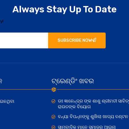
Always Stay Up To Date
y!
SUBSCRIBE NOW
କ
ଟ୍ରେଣ୍ଡିଂ ଖବର
ଡଃ ଜ୍ଞାନେନ୍ଦ୍ର ଙ୍କ ଶାଶୁ ଶ୍ରୀମତୀ ସାବିତ୍
ୋଇନଥିବା
ରାଉତଙ୍କ ବିୟୋଗ
ବନ୍ୟା ବିପନ୍ନଙ୍କୁ ଶୁଖିଲା ଖାଦ୍ୟ ବଣ୍ଟନ
ସାମ୍ବାଦିକ ମାନେ ସମାଜର ଆଇନା