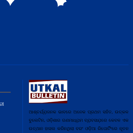
ରୀ
ଆଶ୍ଚର୍ଯ୍ଯ଼ଜନକ ଭାବରେ ଅନେକ ପ୍ରଥମ ସହିତ, ଉତ୍କଳ
ବୁଲେଟିନ, ଓଡ଼ିଶାର ଗଣମାଧ୍ଯ଼ମ ବ୍ଯ଼ବସାଯ଼ରେ କେବଳ ଏକ
ଉତ୍ଥାନ ହାସଲ କରିନଥିଲା ବରଂ ଓଡ଼ିଆ ରିପୋର୍ଟିଂରେ ନୂତନ