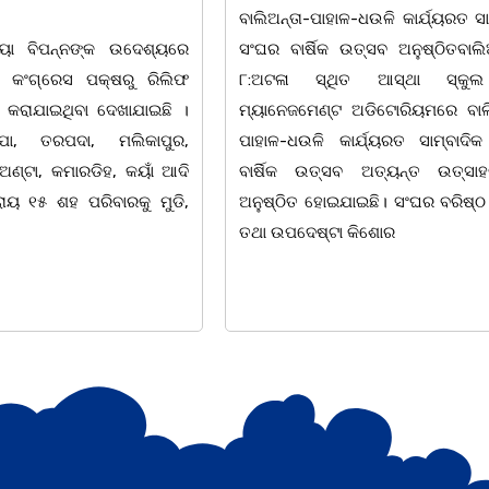
ଏକାଦଶାହରେ ଶ୍ରଦ୍ଧା ସୁମନ 
ଳ-ଧଉଳି କାର୍ଯ୍ୟରତ ସାମ୍ବାଦିକ
ତ୍ସବ ଅନୁଷ୍ଠିତବାଲିଅନ୍ତା,୭|
ଚିଲିକା, ୭। ୮:ଚିଲିକା ବ୍ଲକ କୁମାଣ୍ଡ
ଥିତ ଆସ୍ଥା ସ୍କୁଲ ଅଫ
ପଞ୍ଚାୟତ କୁମାଣ୍ଡାଳ ଗ୍ରାମ ନିବାସୀ
 ଅଡିଟୋରିୟମରେ ବାଲିଅନ୍ତା-
ଦାସଙ୍କ ପତ୍ନୀ ତଥା ଚିଲିକା ଆଞ୍ଚଳି
ାର୍ଯ୍ୟରତ ସାମ୍ବାଦିକ ସଂଘର
ପରିଷଦର ସମ୍ପାଦକ ପ୍ରମୋଦ କୁମାର 
ସବ ଅତ୍ୟନ୍ତ ଉତ୍ସାହର ସହ
ମା' ଗୋଲାପ ଦାସ (୮୫)ଙ୍କ ଏକ
ାଇଛି। ସଂଘର ବରିଷ୍ଠ ସଦସ୍ୟ
ଶ୍ରଦ୍ଧାଞ୍ଚଳୀ ସଭା ଅନୁଷ୍ଠିତ ହୋଇଥିଲା
 କିଶୋର