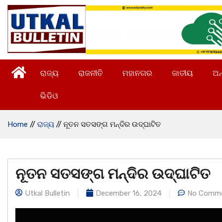
ରାଜ୍ୟ
ରାଜନୀତି
ମହାନଗର
ଜାତୀୟ
ଅନ
ଭିଡିଓ
Home
//
ରାଜ୍ୟ
//
ନୂତନ ସତସଙ୍ଗ ମନ୍ଦିର ଉଦ୍ଘାଟିତ
ନୂତନ ସତସଙ୍ଗ ମନ୍ଦିର ଉଦ୍ଘାଟିତ
Utkal Bulletin
December 16, 2024
No Comm