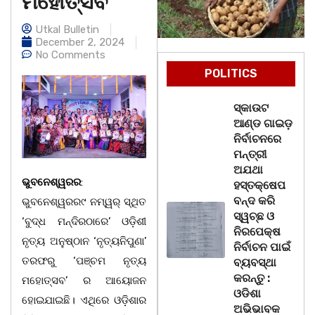
ମହୋତ୍ସବ
Utkal Bulletin
December 2, 2024
No Comments
POLITICS
ସ୍କାଉଟ
ଆଣ୍ଡ ଗାଇଡ଼
ନିର୍ବାଚନରେ
ମନ୍ତ୍ରୀ
ଅଯଥା
ଭୁବନେଶ୍ୱରର
:
ହସ୍ତକ୍ଷେପ
ବନ୍ଦ କରି
ଭୁବନେଶ୍ୱରର୯ ନମ୍ୱର୍ ସ୍ଥିତ
ସ୍ୱଚ୍ଛ ଓ
‘ବୁଦ୍ଧ ମନ୍ଦିରଠାରେ’ ଓଡ଼ିଶୀ
ନିରପେକ୍ଷ
ନୃତ୍ୟ ଅନୁଷ୍ଠାନ ‘ନୃତ୍ୟନିପୁଣା’
ନିର୍ବାଚନ ପାଇଁ
ତରଫରୁ ‘ପଞ୍ଚମ ନୃତ୍ୟ
ବ୍ୟବସ୍ଥା
କରନ୍ତୁ :
ମହୋତ୍ସବ’ ର ଆୟୋଜନ
ଓଡିଶା
ହୋଇଯାଇଛି। ଏଥିରେ ଓଡ଼ିଶାର
ଅଭିଭାବକ