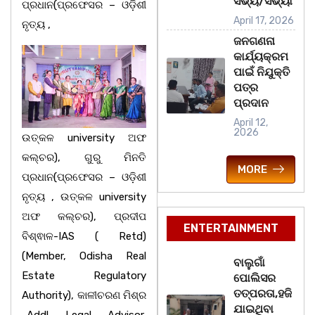
ସଭ୍ୟ/ସଭ୍ୟା
ପ୍ରଧାନ(ପ୍ରଫେସର – ଓଡ଼ିଶୀ
April 17, 2026
ନୃତ୍ୟ ,
ଜନଗଣନା
କାର୍ଯ୍ୟକ୍ରମ
ପାଇଁ ନିଯୁକ୍ତି
ପତ୍ର
ପ୍ରଦାନ
April 12,
2026
ଉତ୍କଳ university ଅଫ
କଲ୍ଚର), ଗୁରୁ ମିନତି
MORE
ପ୍ରଧାନ(ପ୍ରଫେସର – ଓଡ଼ିଶୀ
ନୃତ୍ୟ , ଉତ୍କଳ university
ଅଫ କଲ୍ଚର), ପ୍ରଦୀପ
ENTERTAINMENT
ବିଶ୍ଵାଳ-IAS ( Retd)
(Member, Odisha Real
ବାଲୁଗାଁ
Estate Regulatory
ପୋଲିସର
ତତ୍‌ପରତା,ହଜି
Authority), କାଳୀଚରଣ ମିଶ୍ର
ଯାଇଥିବା
-Addl Legal Advisor,