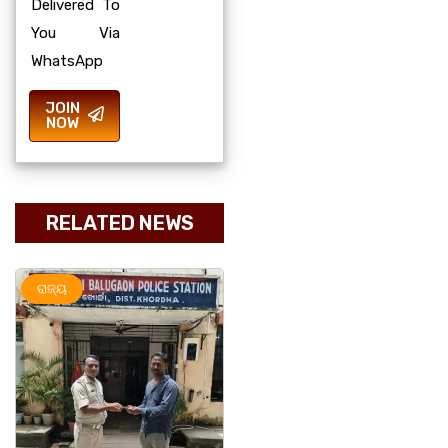
Delivered To
You Via
WhatsApp
JOIN
NOW
RELATED NEWS
ମହାନଗର
ରାଜ୍ୟ
ରାଜ୍ୟ
ସୃଜନୀ