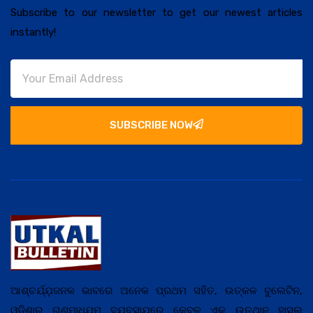
Subscribe to our newsletter to get our newest articles
instantly!
SUBSCRIBE NOW
ଆଶ୍ଚର୍ଯ୍ଯ଼ଜନକ ଭାବରେ ଅନେକ ପ୍ରଥମ ସହିତ, ଉତ୍କଳ ବୁଲେଟିନ,
ଓଡ଼ିଶାର ଗଣମାଧ୍ଯ଼ମ ବ୍ଯ଼ବସାଯ଼ରେ କେବଳ ଏକ ଉତ୍ଥାନ ହାସଲ