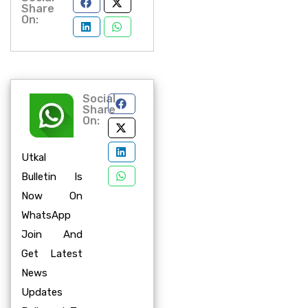
Share
On:
Social
Share
On:
Utkal
Bulletin Is
Now On
WhatsApp
Join And
Get Latest
News
Updates