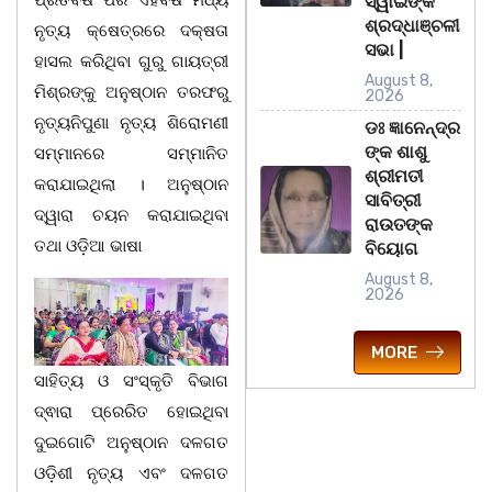
ସ୍ୱାଇଁଙ୍କ
ଶ୍ରଦ୍ଧାଞ୍ଚଳୀ
ନୃତ୍ୟ କ୍ଷେତ୍ରରେ ଦକ୍ଷତା
ସଭା |
ହାସଲ କରିଥିବା ଗୁରୁ ଗାୟତ୍ରୀ
August 8,
ମିଶ୍ରଙ୍କୁ ଅନୁଷ୍ଠାନ ତରଫରୁ
2026
ନୃତ୍ୟନିପୁଣା ନୃତ୍ୟ ଶିରୋମଣୀ
ଡଃ ଜ୍ଞାନେନ୍ଦ୍ର
ଙ୍କ ଶାଶୁ
ସମ୍ମାନରେ ସମ୍ମାନିତ
ଶ୍ରୀମତୀ
କରାଯାଇଥିଲା । ଅନୁଷ୍ଠାନ
ସାବିତ୍ରୀ
ଦ୍ୱାରା ଚୟନ କରାଯାଇଥିବା
ରାଉତଙ୍କ
ତଥା ଓଡ଼ିଆ ଭାଷା
ବିୟୋଗ
August 8,
2026
MORE
ସାହିତ୍ୟ ଓ ସଂସ୍କୃତି ବିଭାଗ
ଦ୍ଵାରା ପ୍ରେରିତ ହୋଇଥିବା
ଦୁଇଗୋଟି ଅନୁଷ୍ଠାନ ଦଳଗତ
ଓଡ଼ିଶୀ ନୃତ୍ୟ ଏବଂ ଦଳଗତ