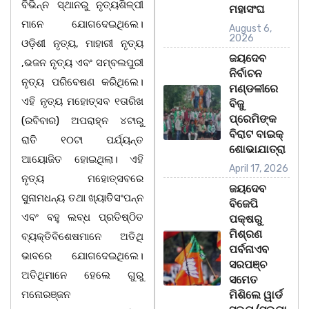
ବିଭିନ୍ନ ସ୍ଥାନରୁ ନୃତ୍ୟଶିଳ୍ପୀ
ମହାସଂଘ
ମାନେ ଯୋଗଦେଇଥିଲେ।
August 6,
2026
ଓଡ଼ିଶୀ ନୃତ୍ୟ, ମାହାରୀ ନୃତ୍ୟ
ଜୟଦେବ
,ଭଜନ ନୃତ୍ୟ ଏବଂ ସମ୍ବଲପୁରୀ
ନିର୍ବାଚନ
ନୃତ୍ୟ ପରିବେଷଣ କରିଥିଲେ।
ମଣ୍ଡଳୀରେ
ଏହି ନୃତ୍ୟ ମହୋତ୍ସବ ୧ତାରିଖ
ବିଜୁ
ପ୍ରେମିଙ୍କ
(ରବିବାର) ଅପରାହ୍ନ ୪ଟାରୁ
ବିରାଟ ବାଇକ୍
ରାତି ୧୦ଟା ପର୍ଯ୍ୟନ୍ତ
ଶୋଭାଯାତ୍ରା
ଆୟୋଜିତ ହୋଇଥିଲା। ଏହି
April 17, 2026
ନୃତ୍ୟ ମହୋତ୍ସବରେ
ଜୟଦେବ
ସୁନାମଧନ୍ୟ ତଥା ଖ୍ୟାତିସଂପନ୍ନ
ବିଜେପି
ଏବଂ ବହୁ ଲବ୍ଧ ପ୍ରତିଷ୍ଠିତ
ପକ୍ଷରୁ
ମିଶ୍ରଣ
ବ୍ୟକ୍ତିବିଶେଷମାନେ ଅତିଥି
ପର୍ବନାଏବ
ଭାବରେ ଯୋଗଦେଇଥିଲେ।
ସରପଞ୍ଚ
ଅତିଥିମାନେ ହେଲେ ଗୁରୁ
ସମେତ
ମନୋରଞ୍ଜନ
ମିଶିଲେ ୱାର୍ଡ