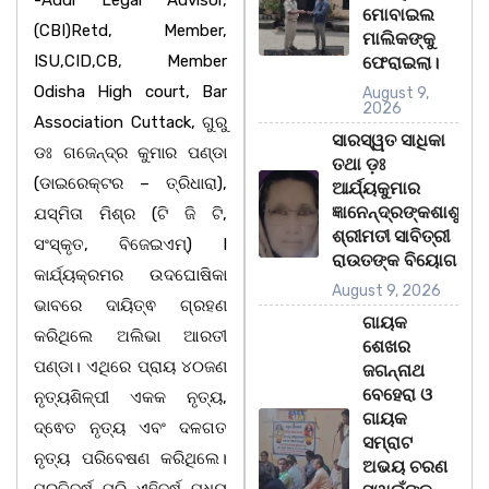
ମୋବାଇଲ
(CBI)Retd, Member,
ମାଲିକଙ୍କୁ
ISU,CID,CB, Member
ଫେରାଇଲା।
Odisha High court, Bar
August 9,
2026
Association Cuttack, ଗୁରୁ
ସାରସ୍ୱତ ସାଧିକା
ଡଃ ଗଜେନ୍ଦ୍ର କୁମାର ପଣ୍ଡା
ତଥା ଡ଼ଃ
(ଡାଇରେକ୍ଟର – ତ୍ରିଧାରା),
ଆର୍ଯ୍ୟକୁମାର
ଜ୍ଞାନେନ୍ଦ୍ରଙ୍କଶାଶୁ
ଯସ୍ମିତା ମିଶ୍ର (ଟି ଜି ଟି,
ଶ୍ରୀମତୀ ସାବିତ୍ରୀ
ସଂସ୍କୃତ, ବିଜେଇଏମ୍) I
ରାଉତଙ୍କ ବିୟୋଗ
କାର୍ଯ୍ୟକ୍ରମର ଉଦଘୋଷିକା
August 9, 2026
ଭାବରେ ଦାୟିତ୍ଵ ଗ୍ରହଣ
ଗାୟକ
କରିଥିଲେ ଅଲିଭା ଆରତୀ
ଶେଖର
ପଣ୍ଡା। ଏଥିରେ ପ୍ରାୟ ୪୦ଜଣ
ଜଗନ୍ନାଥ
ବେହେରା ଓ
ନୃତ୍ୟଶିଳ୍ପୀ ଏକକ ନୃତ୍ୟ,
ଗାୟକ
ଦ୍ଵେତ ନୃତ୍ୟ ଏବଂ ଦଳଗତ
ସମ୍ରାଟ
ନୃତ୍ୟ ପରିବେଷଣ କରିଥିଲେ।
ଅଭୟ ଚରଣ
ପ୍ରତିବର୍ଷ ପରି ଏହିବର୍ଷ ମଧ୍ୟ