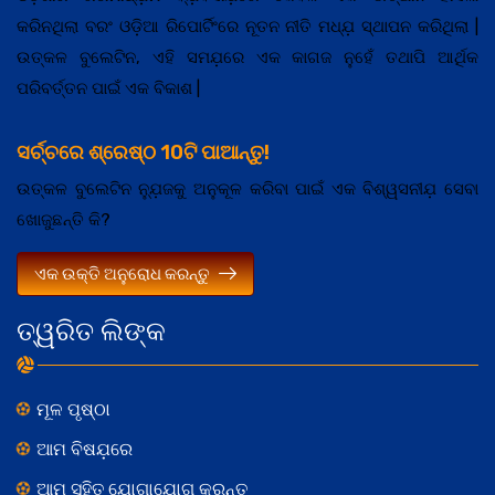
କରିନଥିଲା ବରଂ ଓଡ଼ିଆ ରିପୋର୍ଟିଂରେ ନୂତନ ନୀତି ମଧ୍ଯ଼ ସ୍ଥାପନ କରିଥିଲା |
ଉତ୍କଳ ବୁଲେଟିନ, ଏହି ସମଯ଼ରେ ଏକ କାଗଜ ନୁହେଁ ତଥାପି ଆର୍ଥିକ
ପରିବର୍ତ୍ତନ ପାଇଁ ଏକ ବିକାଶ |
ସର୍ଚ୍ଚରେ ଶ୍ରେଷ୍ଠ 10ଟି ପାଆନ୍ତୁ!
ଉତ୍କଳ ବୁଲେଟିନ ନ୍ଯ଼ୁଜକୁ ଅନୁକୂଳ କରିବା ପାଇଁ ଏକ ବିଶ୍ୱସନୀଯ଼ ସେବା
ଖୋଜୁଛନ୍ତି କି?
ଏକ ଉକ୍ତି ଅନୁରୋଧ କରନ୍ତୁ
ତ୍ୱରିତ ଲିଙ୍କ
ମୂଳ ପୃଷ୍ଠା
ଆମ ବିଷଯ଼ରେ
ଆମ ସହିତ ଯୋଗାଯୋଗ କରନ୍ତୁ