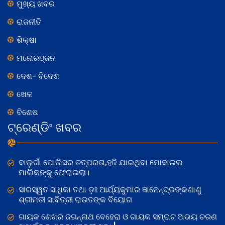
ମୁଖ୍ୟ ଖବର
ରାଜନୀତି
ଶିକ୍ଷା
ମନୋରଞ୍ଜନ
ଦେଶ- ବିଦେଶ
ଖେଳ
ବିଶେଷ
ଟ୍ରେଣ୍ଡିଂ ଖବର
ବାଲୁଗାଁ ପୋଲିସର ତତ୍‌ପରତା,ହଜି ଯାଇଥିବା ମୋବାଇଲ
ମାଲିକଙ୍କୁ ଫେରାଇଲା।
ସାରସ୍ୱତ ସାଧିକା ତଥା ଡ଼ଃ ଆର୍ଯ୍ୟକୁମାର ଜ୍ଞାନେନ୍ଦ୍ରଙ୍କଶାଶୁ
ଶ୍ରୀମତୀ ସାବିତ୍ରୀ ରାଉତଙ୍କ ବିୟୋଗ
ଗାୟକ ଶେଖର ଜଗନ୍ନାଥ ବେହେରା ଓ ଗାୟକ ସମ୍ରାଟ ଅଭୟ ଚରଣ