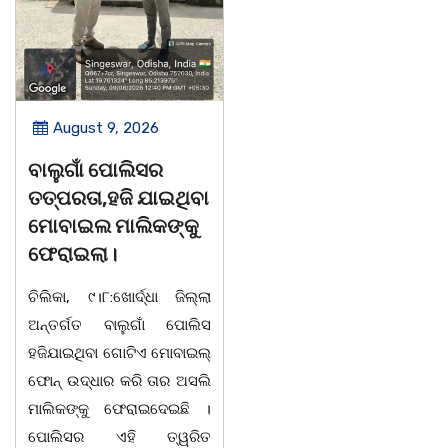
August 9, 2026
August 8, 2026
ସାରସ୍ୱତ ସାଧିକା ତଥା
ଗାୟକ ଶେଖର
ଡ଼ଃ ଆର୍ଯ୍ୟକୁମାର
ଜଗନ୍ନାଥ ବେହେରା ଓ
ଜ୍ଞାନେନ୍ଦ୍ରଙ୍କଶାଶୁ
ଗାୟକ ସମ୍ରାଟ ଅଭୟ
ଶ୍ରୀମତୀ ସାବିତ୍ରୀ
ଚରଣ ସ୍ୱାଇଁଙ୍କ
ରାଉତଙ୍କ ବିୟୋଗ
ଶ୍ରଦ୍ଧାଞ୍ଚଳୀ ସଭା |
ଭୁବନେଶ୍ୱର ତା ୦୮/୦୮/୨୬ :
ଚିଲିକା, ୮। ୮:ଖୋର୍ଦ୍ଧା ଜିଲ୍
ବରିଷ୍ଠ ରାଜନେତା, ସଂସ୍କୃତି
ବାଣପୁର ବ୍ଲକ ଅନ୍ତର୍ଗତ ନାଚୁ
ପୁରୁଷ ଡ଼ଃ ଆର୍ଯ୍ୟ କୁମାର
ଠାରେ ବାଣପୁର ଭଗବତୀ ମଣ୍
ଜ୍ଞାନେନ୍ଦ୍ରଙ୍କ ଶାଶୁ ଶ୍ରୀମତୀ
ପାଲାଗାୟକ ପରିଷଦ ଓ ଜାଗୃତି
ସାବିତ୍ରୀ ରାଉତଙ୍କ
ଅନୁଷ୍ଠାନର ମିଳି