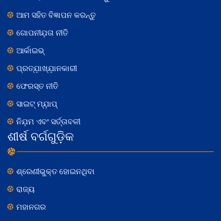
ଆମ ସହିତ ବିଜ୍ଞାପନ କରନ୍ତୁ
ଗୋପନୀଯ଼ତା ନୀତି
ଆର୍କାଇଭ୍
ପ୍ରତ୍ଯ଼ାଖ୍ଯ଼ାନକାରୀ
ଫେରସ୍ତ ନୀତି
ସାଇଟ୍ ମ୍ଯ଼ାପ୍
ନିଯ଼ମ ଏବଂ ସର୍ତ୍ତାବଳୀ
ଶୀର୍ଷ ବର୍ଗଗୁଡ଼ିକ
ଶ୍ରେଣୀଭୁକ୍ତ ହୋଇନଥିବା
ରାଜ୍ୟ
ମହାନଗର