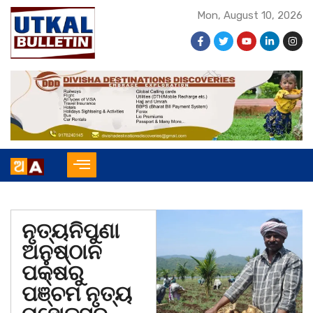
Mon, August 10, 2026
ନୃତ୍ୟନିପୁଣା
ଅନୁଷ୍ଠାନ
ପକ୍ଷରୁ
ପଞ୍ଚମ ନୃତ୍ୟ