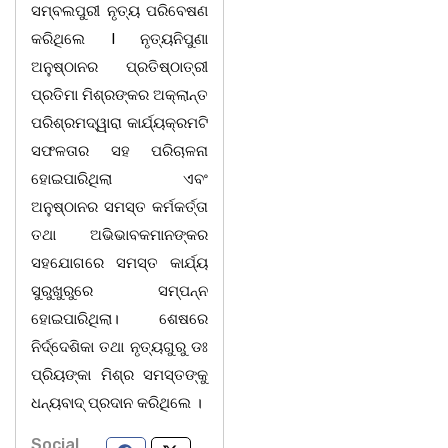
ସମ୍ବଲପୁରୀ ନୃତ୍ୟ ପରିବେଷଣ
କରିଥିଲେ I ନୃତ୍ୟନିପୁଣା
ଅନୁଷ୍ଠାନର ପ୍ରତିଷ୍ଠାତ୍ରୀ
ପ୍ରତିମା ମିଶ୍ରଙ୍କର ଅକ୍ଲାନ୍ତ
ପରିଶ୍ରମଦ୍ୱାରା କାର୍ଯ୍ୟକ୍ରମଟି
ସଫଳତାର ସହ ପରିଚାଳନା
ହୋଇପାରିଥିଲା ଏବଂ
ଅନୁଷ୍ଠାନର ସମସ୍ତ କର୍ମକର୍ତ୍ତା
ତଥା ଅଭିଭାବକମାନଙ୍କର
ସହଯୋଗରେ ସମସ୍ତ କାର୍ଯ୍ୟ
ସୁରୁଖୁରୁରେ ସମ୍ପନ୍ନ
ହୋଇପାରିଥିଲା। ଶେଷରେ
ନିର୍ଦ୍ଦେଶିକା ତଥା ନୃତ୍ୟଗୁରୁ ଡଃ
ପ୍ରିୟଙ୍କା ମିଶ୍ର ସମସ୍ତଙ୍କୁ
ଧନ୍ୟବାଦ୍ ପ୍ରଦାନ କରିଥିଲେ ।
Social