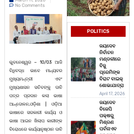
No Comments
POLITICS
ଜୟଦେବ
ନିର୍ବାଚନ
ମଣ୍ଡଳୀରେ
ଭୁବନେଶ୍ୱର – 10/03 ଆଜି
ବିଜୁ
ବିଧିବଦ୍ଧ ଭାବେ ମାନ୍ୟବର
ପ୍ରେମିଙ୍କ
ବିରାଟ ବାଇକ୍
ମୁଖ୍ୟମନ୍ତ୍ରୀ ଏବଂ
ଶୋଭାଯାତ୍ରା
ମୁଖ୍ୟଶାସନ ସଚିବଙ୍କୁ ଦାବି
April 17, 2026
ପତ୍ର ପ୍ରଦାନ କଲା ଭାଷା
ଜୟଦେବ
ଆନ୍ଦୋଳନ,ଓଡ଼ିଶା | ଓଡ଼ିଆ
ବିଜେପି
ଭାଷାରେ ସରକାରୀ କାର୍ଯ୍ୟ ଓ
ପକ୍ଷରୁ
ଭାଷା ଆଇନ ଖିଲାପ କାରୀଙ୍କ
ମିଶ୍ରଣ
ପର୍ବନାଏବ
ବିରୋଧରେ କାର୍ଯ୍ୟାନୁଷ୍ଠାନ ଦାବି