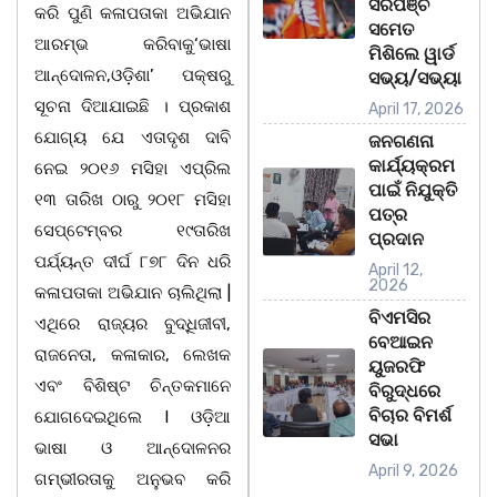
ସରପଞ୍ଚ
କରି ପୁଣି କଳାପତାକା ଅଭିଯାନ
ସମେତ
ଆରମ୍ଭ କରିବାକୁ‘ଭାଷା
ମିଶିଲେ ୱାର୍ଡ
ଆନ୍ଦୋଳନ,ଓଡ଼ିଶା’ ପକ୍ଷରୁ
ସଭ୍ୟ/ସଭ୍ୟା
ସୂଚନା ଦିଆଯାଇଛି । ପ୍ରକାଶ
April 17, 2026
ଯୋଗ୍ୟ ଯେ ଏତାଦୃଶ ଦାବି
ଜନଗଣନା
କାର୍ଯ୍ୟକ୍ରମ
ନେଇ ୨୦୧୬ ମସିହା ଏପ୍ରିଲ
ପାଇଁ ନିଯୁକ୍ତି
୧୩ ତାରିଖ ଠାରୁ ୨୦୧୮ ମସିହା
ପତ୍ର
ସେପ୍ଟେମ୍ବର ୧୯ତାରିଖ
ପ୍ରଦାନ
ପର୍ଯ୍ୟନ୍ତ ଦୀର୍ଘ ୮୭୮ ଦିନ ଧରି
April 12,
2026
କଳାପତାକା ଅଭିଯାନ ଚାଲିଥିଲା |
ବିଏମସିର
ଏଥିରେ ରାଜ୍ୟର ବୁଦ୍ଧିଜୀବୀ,
ବେଆଇନ
ରାଜନେତା, କଳାକାର, ଲେଖକ
ୟୁଜରଫି
ଏବଂ ବିଶିଷ୍ଟ ଚିନ୍ତକମାନେ
ବିରୁଦ୍ଧରେ
ବିଚାର ବିମର୍ଶ
ଯୋଗଦେଇଥିଲେ I ଓଡ଼ିଆ
ସଭା
ଭାଷା ଓ ଆନ୍ଦୋଳନର
April 9, 2026
ଗମ୍ଭୀରତାକୁ ଅନୁଭବ କରି