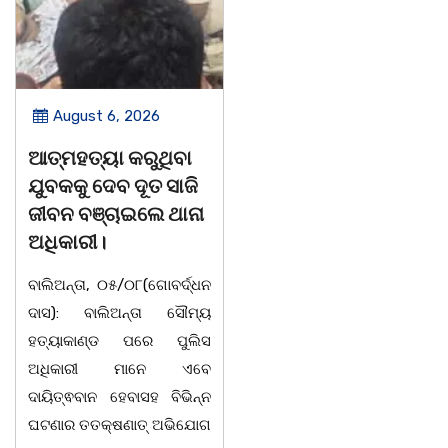
August 6, 2026
August 5, 2026
ଆତ୍ମହତ୍ୟା କରୁଥିବା
ନୀଳକଣ୍ଠ ଦାସ ଥିଲେ
ଯୁବକକୁ ଦେବ ଦୂତ ସାଜି
ବହୁମୁଖୀ ବ୍ୟକ୍ତିତ୍ୱ ର
ଜୀବନ ବଞ୍ଚାଇଲେ ଥାନା
ଅଧିକାରୀ /ତିନି
ଅଧିକାରୀ।
ସାରସ୍ୱତ ପ୍ରତିଭାଙ୍କୁ
ନୀଳକଣ୍ଠ ସ୍ମୃତି
ବାଲିଅନ୍ତା, ୦୫/୦୮(ଗୋବର୍ଦ୍ଧନ
ସମ୍ମାନ
ଦାସ): ବାଲିଅନ୍ତା ସୌମ୍ୟ
ହତ୍ୟାକାଣ୍ଡ ପରେ ପୁଲିସ
ଭୁବନେଶ୍ୱର ତା 05/08/26
ଅଧିକାରୀ ମାନେ ଏବେ
ପୁଜ୍ୟପୂଜା ସଂସ୍କୃତି ସୁରକ୍ଷା
ଦାୟିତ୍ଵବାନ ହେବାସହ ବିଭିନ୍ନ
ଅଭିଯାନ, ସରକାରଙ୍କ ଓଡ଼ିଆ
ଘଟଣାର ତତକ୍ଷଣାତ୍ ଅଭିଯୋଗ
ଭାଷା, ସାହିତ୍ୟ ସଂସ୍କୃତି ବିଭାଗ