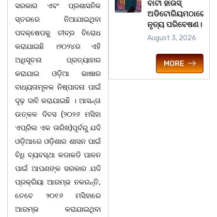
ବାଟା ହାଉସ୍
ସରକାର ଏବଂ ପ୍ରଶାସନିକ
ଅଡିଟୋରିୟମଠାରେ
ସ୍ତରରେ ନିଆଯାଇଥିବା
ନୃତ୍ୟ ପରିବେଷଣ।
ପଦକ୍ଷେପକୁ ତୀବ୍ର ବିରୋଧ
August 3, 2026
କରାଯାଇଛି ।୨୦୨୪ର ଏହି
ଅଧିସୂଚନା ପ୍ରତ୍ୟାହାର
MORE
କରାଯାଇ ଓଡ଼ିଆ ଭାଷାର
ବାଧ୍ୟତାମୂଳକ ନିଷ୍ପାଦନା ପାଇଁ
ଦୃଢ଼ ଦାବି କରାଯାଇଛି । ଆସନ୍ତା
ଉତ୍କଳ ଦିବସ (୨୦୨୬ ମସିହା
ଏପ୍ରିଲ ଏକ ତାରିଖ)ପୂର୍ବରୁ ଯଦି
ଓଡ଼ିଆରେ ଓଡ଼ିଶାର ଶାସନ ପାଇଁ
ବିଧି ବ୍ୟବସ୍ଥା କଡାକଡି ପାଳନ
ପାଇଁ ଆପଣଙ୍କ ସରକାର ଯଦି
ପ୍ରକ୍ରିୟା ଆରମ୍ଭ ନକରନ୍ତି,
ତେବେ ୨୦୧୬ ମସିହାରେ
ଆରମ୍ଭ କରାଯାଇଥିବା