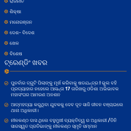
ରାଜନୀତି
ଶିକ୍ଷା
ମନୋରଞ୍ଜନ
ଦେଶ- ବିଦେଶ
ଖେଳ
ବିଶେଷ
ଟ୍ରେଣ୍ଡିଂ ଖବର
ପୁନର୍ବାର ତ୍ରୁଟି ପିଲାଙ୍କୁ ମୂର୍ଖ କରିବାକୁ ଷଡଯନ୍ତ୍ର ! ଭୁଲ ବହି
ପ୍ରତ୍ୟାହାର ନହେଲେ ଆସନ୍ତା 17 ତାରିଖରୁ ଓଡିଶା ଅଭିଭାବକ
ମହାସଂଘର ଆମରଣ ଅନଶନ
ଆତ୍ମହତ୍ୟା କରୁଥିବା ଯୁବକକୁ ଦେବ ଦୂତ ସାଜି ଜୀବନ ବଞ୍ଚାଇଲେ
ଥାନା ଅଧିକାରୀ।
ନୀଳକଣ୍ଠ ଦାସ ଥିଲେ ବହୁମୁଖୀ ବ୍ୟକ୍ତିତ୍ୱ ର ଅଧିକାରୀ /ତିନି
ସାରସ୍ୱତ ପ୍ରତିଭାଙ୍କୁ ନୀଳକଣ୍ଠ ସ୍ମୃତି ସମ୍ମାନ