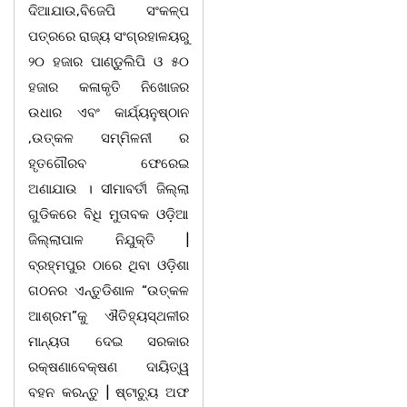
ଦିଆଯାଉ,ବିଜେପି ସଂକଳ୍ପ
ପତ୍ରରେ ରାଜ୍ୟ ସଂଗ୍ରହାଳୟରୁ
୨୦ ହଜାର ପାଣ୍ଡୁଲିପି ଓ ୫୦
ହଜାର କଳାକୃତି ନିଖୋଜର
ଉଧାର ଏବଂ କାର୍ଯ୍ୟନୁଷ୍ଠାନ
,ଉତ୍କଳ ସମ୍ମିଳନୀ ର
ହୃତଗୌରବ ଫେରେଇ
ଅଣାଯାଉ । ସୀମାବର୍ତୀ ଜିଲ୍ଲା
ଗୁଡିକରେ ବିଧି ମୁତାବକ ଓଡ଼ିଆ
ଜିଲ୍ଲାପାଳ ନିଯୁକ୍ତି |
ବ୍ରହ୍ମପୁର ଠାରେ ଥିବା ଓଡ଼ିଶା
ଗଠନର ଏନ୍ତୁଡିଶାଳ “ଉତ୍କଳ
ଆଶ୍ରମ”କୁ ଐତିହ୍ୟସ୍ଥଳୀର
ମାନ୍ୟତା ଦେଇ ସରକାର
ରକ୍ଷଣାବେକ୍ଷଣ ଦାୟିତ୍ୱ
ବହନ କରନ୍ତୁ | ଷ୍ଟାଚ୍ୟୁ ଅଫ