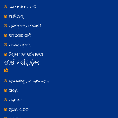
ଗୋପନୀଯ଼ତା ନୀତି
ଆର୍କାଇଭ୍
ପ୍ରତ୍ଯ଼ାଖ୍ଯ଼ାନକାରୀ
ଫେରସ୍ତ ନୀତି
ସାଇଟ୍ ମ୍ଯ଼ାପ୍
ନିଯ଼ମ ଏବଂ ସର୍ତ୍ତାବଳୀ
ଶୀର୍ଷ ବର୍ଗଗୁଡ଼ିକ
ଶ୍ରେଣୀଭୁକ୍ତ ହୋଇନଥିବା
ରାଜ୍ୟ
ମହାନଗର
ମୁଖ୍ୟ ଖବର