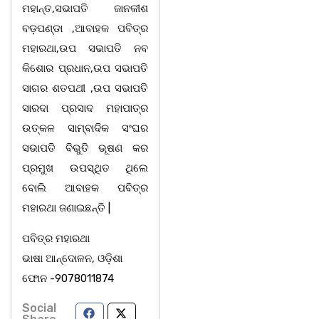
ମହାନ୍ତ,ସଭାପତି ଜାନକୀଶ
ବଡ଼ପଣ୍ଡା ,ଆବାହକ ପବିତ୍ର
ମହାରଥା,ଉପ ସଭାପତି ନବ
କିଶୋର ପ୍ରଧାନ,ଉପ ସଭାପତି
ସାଗର ଶତପଥୀ ,ଉପ ସଭାପତି
ସାରଦା ପ୍ରସାଦ ମହାପାତ୍ର
ଉତ୍କଳ ସାମ୍ବାଦିକ ସଂଘର
ସଭାପତି ବିଭୁତି ଭୂଷଣ କର
ପ୍ରମୁଖ ଉପସ୍ଥିତ ଥିଲେ
ବୋଲି ଆବାହକ ପବିତ୍ର
ମହାରଥା ଜଣାଇଛନ୍ତି |
ପବିତ୍ର ମହାରଥା
ଭାଷା ଆନ୍ଦୋଳନ, ଓଡ଼ିଶା
ଫୋନ -9078011874
Social