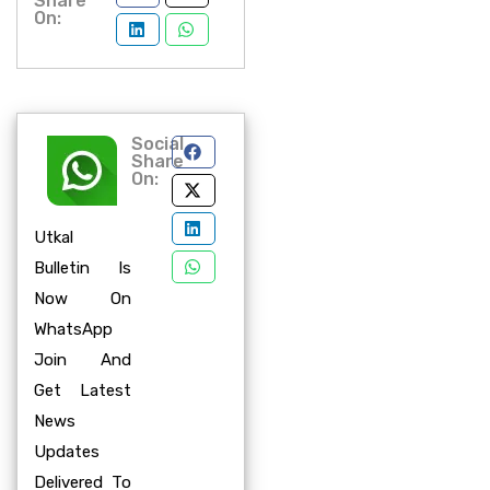
Share
On:
Social
Share
On:
Utkal
Bulletin Is
Now On
WhatsApp
Join And
Get Latest
News
Updates
Delivered To