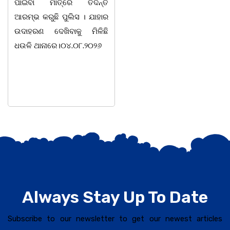
ପାଇବା ମାତ୍ରେ ତଦନ୍ତ
ତଥା ବିଜେଡି ସାଂସ୍କୃତିକ ସାମୁଖ୍ୟ
ଆରମ୍ଭ କରୁଛି ପୁଲିସ । ଯାହାର
ପକ୍ଷରୁ ସ୍ଥାନୀୟ ମହାଡାକପାଳ
ଉଦାହରଣ ଦେଖିବାକୁ ମିଳିଛି
ଛକ ନିକଟ ମହାନ ସ୍ୱାଧୀନତା
ଧଉଳି ଥାନାରେ।୦୪.୦୮.୨୦୨୬
ସଂଗ୍ରାମୀ, ପ୍ରାକ୍ତନ ବାଚସ୍ପତି,
ସମାଜ ସାମ୍ବାଦିକ, ସମ୍ବିଧାନ
Always Stay Up To Date
Subscribe to our newsletter to get our newest articles