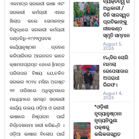
ବ୍ୟକ୍ତିତ୍ୱ ର
ଏକମାତ୍ର ସରକାରୀ ଭାଷା ଏବଂ
ଅଧିକାରୀ /
ସରକାରୀ କର୍ମଚାରୀ ଏହାର
ତିନି ସାରସ୍ୱତ
ଖିଲାପ କଲେ ସେମାନଙ୍କ
ପ୍ରତିଭାଙ୍କୁ
ନୀଳକଣ୍ଠ
ବିରୁଦ୍ଧରେ ସରକାରୀ କର୍ମଚାରୀ
ସ୍ମୃତି ସମ୍ମାନ
ଦଣ୍ଡବିଧି-୧୯୬୨ମୁତାବକ
August 5,
କାର୍ଯ୍ୟାନୁଷ୍ଠାନ ଗ୍ରହଣ
2026
କରିପାରିବାର ଆଇନଗତ ଭାବେ
ମନ୍ଦିର ଚୋରି
ମାମଲା
କ୍ଷମତାପ୍ରାପ୍ତ ହେଲେ |ମାତ୍ର
ରେପେସାଦାର
ପରିତାପର ବିଷୟ ଯେ,ଚଳିତ
ଅପରାଧୀ
ସରକାର ୨୦୨୪ ମସିହା ଅଗଷ୍ଟ
ଗିରଫ।
୨୭ ତାରିଖରେ ଅଧିସୂଚନାରେ
August 4,
2026
ମାଧ୍ୟମରେ ସମସ୍ତ ସରକାରୀ
*ଓଡ଼ିଶୀ
କାର୍ଯ୍ୟ ଉଭୟ ଓଡ଼ିଆ ଓ ଇରାଜୀ
ନୃତ୍ୟାନୁଷ୍ଠାନ
ଭାଷାରେ ନିଷ୍ପାଦନ ପାଇଁ
ନୃତ୍ୟନିପୁଣା
ନିର୍ଦ୍ଦେଶନାମା ଜାରୀ କରିଛନ୍ତି ।
ପକ୍ଷରୁ
ଓଡ଼ିଆ ଭାଷାର ବିଲୋପ ପାଇଁ
କଲିକତାସ୍ଥିତ