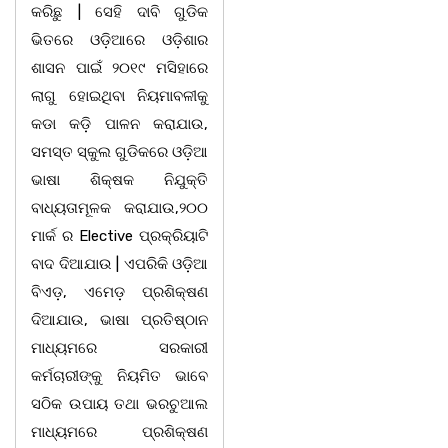
କରିଛୁ | ସେହି ଦାବି ଗୁଡିକ
ଭିତରେ ଓଡ଼ିଆରେ ଓଡ଼ିଶାର
ଶାସନ ପାଇଁ ୨୦୧୯ ମସିହାରେ
ଲାଗୁ ହୋଇଥିବା ନିୟମାବଳୀକୁ
କଡା କଡ଼ି ପାଳନ କରାଯାଉ,
ସମସ୍ତ ସ୍କୁଲ ଗୁଡିକରେ ଓଡ଼ିଆ
ଭାଷା ଶିକ୍ଷକ ନିଯୁକ୍ତି
ବାଧ୍ୟତାମୂଳକ କରାଯାଉ,୨୦୦
ମାର୍କ ର Elective ପ୍ରକ୍ରିୟାଟି
ବାଦ ଦିଆଯାଉ | ଏପରିକି ଓଡ଼ିଆ
ବିଏଡ଼, ଏମେଡ଼ ପ୍ରଶିକ୍ଷଣ
ଦିଆଯାଉ, ଭାଷା ପ୍ରତିଷ୍ଠାନ
ମାଧ୍ୟମରେ ସରକାରୀ
କର୍ମଚାରୀଙ୍କୁ ନିୟମିତ ଭାବେ
ସଠିକ ଉପାୟ ତଥା ଭରଚୁଆଲ
ମାଧ୍ୟମରେ ପ୍ରଶିକ୍ଷଣ