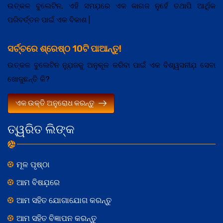
ଉତ୍କଳ ବୁଲେଟିନ, ଏହି ସମଯ଼ରେ ଏକ କାଗଜ ନୁହେଁ ତଥାପି ଆର୍ଥିକ
ପରିବର୍ତ୍ତନ ପାଇଁ ଏକ ବିକାଶ |
ସର୍ଚ୍ଚରେ ଶ୍ରେଷ୍ଠ 10ଟି ପାଆନ୍ତୁ!
ଉତ୍କଳ ବୁଲେଟିନ ନ୍ଯ଼ୁଜକୁ ଅନୁକୂଳ କରିବା ପାଇଁ ଏକ ବିଶ୍ୱସନୀଯ଼ ସେବା
ଖୋଜୁଛନ୍ତି କି?
ଏକ ଉକ୍ତି ଅନୁରୋଧ କରନ୍ତୁ
ତ୍ୱରିତ ଲିଙ୍କ
ମୂଳ ପୃଷ୍ଠା
ଆମ ବିଷଯ଼ରେ
ଆମ ସହିତ ଯୋଗାଯୋଗ କରନ୍ତୁ
ଆମ ସହିତ ବିଜ୍ଞାପନ କରନ୍ତୁ