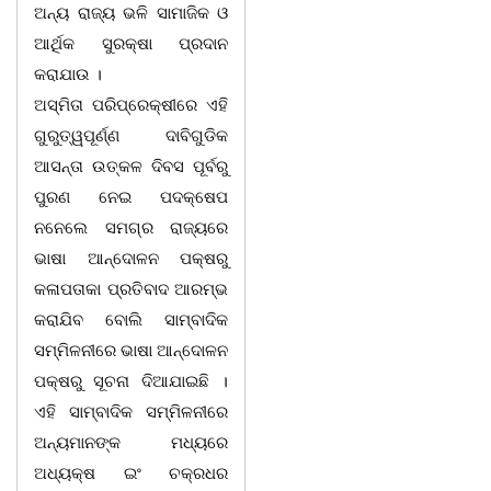
ଅନ୍ୟ ରାଜ୍ୟ ଭଳି ସାମାଜିକ ଓ
ଆର୍ଥିକ ସୁରକ୍ଷା ପ୍ରଦାନ
କରାଯାଉ ।
ଅସ୍ମିତା ପରିପ୍ରେକ୍ଷୀରେ ଏହି
ଗୁରୁତ୍ୱପୂର୍ଣ୍ଣ ଦାବିଗୁଡିକ
ଆସନ୍ତା ଉତ୍କଳ ଦିବସ ପୂର୍ବରୁ
ପୁରଣ ନେଇ ପଦକ୍ଷେପ
ନନେଲେ ସମଗ୍ର ରାଜ୍ୟରେ
ଭାଷା ଆନ୍ଦୋଳନ ପକ୍ଷରୁ
କଳାପତାକା ପ୍ରତିବାଦ ଆରମ୍ଭ
କରାଯିବ ବୋଲି ସାମ୍ବାଦିକ
ସମ୍ମିଳନୀରେ ଭାଷା ଆନ୍ଦୋଳନ
ପକ୍ଷରୁ ସୂଚନା ଦିଆଯାଇଛି ।
ଏହି ସାମ୍ବାଦିକ ସମ୍ମିଳନୀରେ
ଅନ୍ୟମାନଙ୍କ ମଧ୍ୟରେ
ଅଧ୍ୟକ୍ଷ ଇଂ ଚକ୍ରଧର