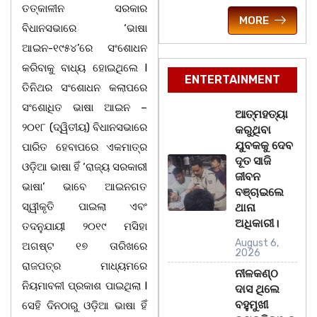
ତତ୍କାଳୀନ ସରକାର
MORE
ବିଧାନସଭାରେ ‘ଭାଷା
ଆଇନ-୧୯୫୪’ରେ ସଂଶୋଧନ
କରିବାକୁ ବାଧ୍ୟ ହୋଇଥିଲେ I
ENTERTAINMENT
ତିନିଥର ସଂଶୋଧନ କଲାପରେ
ସଂଶୋଧିତ ଭାଷା ଆଇନ –
ଆତ୍ମହତ୍ୟା
୨୦୧୮ (ଦ୍ୱିତୀୟ) ବିଧାନସଭାରେ
କରୁଥିବା
ଯୁବକକୁ ଦେବ
ପାରିତ ହେବାପରେ ଏକମାତ୍ର
ଦୂତ ସାଜି
ଓଡ଼ିଆ ଭାଷା ହିଁ ‘ରାଜ୍ୟ ସରକାରୀ
ଜୀବନ
ଭାଷା’ ଭାବେ ଆଇନଗତ
ବଞ୍ଚାଇଲେ
ସ୍ୱୀକୃତି ପାଇଲା ଏବଂ
ଥାନା
ଅଧିକାରୀ।
ତଦନୁଯାୟୀ ୨୦୧୯ ମସିହା
August 6,
ଅଗଷ୍ଟ ୧୭ ତାରିଖରେ
2026
ରାଜପତ୍ର ମାଧ୍ୟମରେ
ନୀଳକଣ୍ଠ
ନିୟମାବଳୀ ପ୍ରକାଶ ପାଇଥିଲା I
ଦାସ ଥିଲେ
ବହୁମୁଖୀ
ସେହି ଦିନଠାରୁ ଓଡ଼ିଆ ଭାଷା ହିଁ