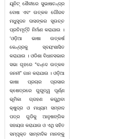
ୟୂନିଟ୍ ଶୈଳୀରେ ସୁଭାଷଚନ୍ଦ୍ର
ବୋଷ ଏବଂ ଉତ୍କଳ ଗୌରବ
ମଧୁସୂଦନ ଦାସଙ୍କର ସୂଉଚ୍ଚ
ପ୍ରତିମୂର୍ତ୍ତି ନିର୍ମାଣ କରାଯାଉ ।
‘ଓଡ଼ିଆ ଭାଷା ଉତ୍କର୍ଷ
କେନ୍ଦ୍ରକୁ ସ୍ବୟଂଶାସିତ
କରାଯାଉ । ଓଡିଶା ବିଧାନସଭାର
ସଭା ଗୃହରେ “ବନ୍ଦେ ଉତ୍କଳ
ଜନନୀ” ଗାନ କରାଯାଉ । ଓଡ଼ିଆ
ଭାଷା ପ୍ରଚାର ପ୍ରସାର
କ୍ଷେତ୍ରରେ ଗୁରୁତ୍ୱ ପୂର୍ଣ୍ଣ
ଭୂମିକା ଗ୍ରହଣ କରୁଥିବା
କ୍ଷୁଦ୍ର ଓ ମଧ୍ୟମ ସମ୍ବାଦ
ପତ୍ର ଗୁଡିକୁ ଆନୁଷଙ୍ଗିକ
ସହାୟତା କରାଯାଉ ଓ ଏଥି ସହିତ
ସମ୍ପୃକ୍ତ ସାମ୍ବାଦିକ ମାନଙ୍କୁ