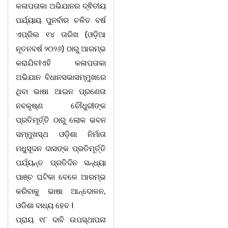
କଳାପତାକା ଅଭିଯାନର ଦ୍ଵିତୀୟ
ପର୍ଯ୍ୟାୟ ପୁନର୍ବାର ଚଳିତ ବର୍ଷ
ଏପ୍ରିଲ ୧୪ ତାରିଖ (ଓଡ଼ିଆ
ନୂତନବର୍ଷ ୨୦୨୬) ଠାରୁ ଆରମ୍ଭ
କରାଯିବIଏହି କଳାପତାକା
ଅଭିଯାନ ବିଧାନସଭାସମ୍ମୁଖରେ
ଥିବା ଭାଷା ଆଇନ ପ୍ରଣେତା
ନବକୃଷ୍ଣ ଚୌଧୁରୀଙ୍କ
ପ୍ରତିମୂର୍ତ୍ତି ଠାରୁ ଲୋକ ଭବନ
ସମ୍ମୁଖସ୍ଥ ଓଡ଼ିଶା ନିର୍ମାତା
ମଧୁସୂଦନ ଦାସଙ୍କ ପ୍ରତିମୂର୍ତ୍ତି
ପର୍ଯ୍ୟନ୍ତ ପ୍ରତିଦିନ ସନ୍ଧ୍ୟା
ପାଞ୍ଚ ଘଟିକା ବେଳେ ଆରମ୍ଭ
କରିବାକୁ ଭାଷା ଆନ୍ଦୋଳନ,
ଓଡିଶା ବାଧ୍ୟ ହେବ I
ପ୍ରାୟ ୧୮ ଦାବି ଉପସ୍ଥାପନା