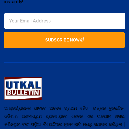
instantly!
SUBSCRIBE NOW
ଆଶ୍ଚର୍ଯ୍ଯ଼ଜନକ ଭାବରେ ଅନେକ ପ୍ରଥମ ସହିତ, ଉତ୍କଳ ବୁଲେଟିନ,
ଓଡ଼ିଶାର ଗଣମାଧ୍ଯ଼ମ ବ୍ଯ଼ବସାଯ଼ରେ କେବଳ ଏକ ଉତ୍ଥାନ ହାସଲ
କରିନଥିଲା ବରଂ ଓଡ଼ିଆ ରିପୋର୍ଟିଂରେ ନୂତନ ନୀତି ମଧ୍ଯ଼ ସ୍ଥାପନ କରିଥିଲା |