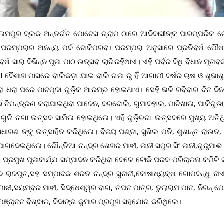
ଲ୍ଲା କଲମପୁର ବ୍ଲକ ଅନ୍ତର୍ଗତ ପୋଟେସ ଗ୍ରାମ ଠାରେ ଆଦିବାସୀଙ୍କ ପାରମ୍ପରିକ 
ସୀ ପରମ୍ପରାର ଅନନ୍ୟ ପର୍ବ ଟୋକିପରବ। ପରମ୍ପରା ଅନୁସାରେ ପ୍ରତିବର୍ଷ ପୌ
୍ଷ ସାରା ବିଭିନ୍ନ ପୂଜା ପାଠ ଉତ୍ସବ ଲାଗିରହିଥାଏ। ଏହି ପର୍ବର ବିଧି ବିଧାନ ମୂତ
I ବୈଶାଖ ମାସରେ ବାଲିକଡ଼ା ଯାଇ ବାଲି ଗଜା ରୁ ହିଁ ଆଗାମୀ ବର୍ଷର ଚାଷ ଓ ଶୁଭ
ଗଡରା ଧରା ପରେ ପାଟପୂଜା ଗୁଡ଼ିକ ଆରମ୍ଭ ହୋଇଥାଏ। ସେହି ଭଳି ରବିବାର ଦିନ ଦି
ାଇଁ ନିମନ୍ତ୍ରଣ କରାଯାଇଥିବା ପାଜେନ, ବରଦୋଲି, ଗୁମାବହାଲ, ମାଟିଖାଲ, ପାର୍କିଗୁଡ
୍ଚି ଗୁଡି ଚଗା ଉତ୍ସବ ସାମିଲ ହୋଇଥିଲେ। ଏହି ଗୁଡ଼ିଚଗା ଉତ୍ସବରେ ମୁଖ୍ୟ ଅତିଥ
ରଣ ଙ୍କୁ ଉତ୍ସାହିତ କରିଥିଲେ। ବିଜୟ ପଣ୍ଡା, ସୁଶିଲ ପତି, ଶୁଶାନ୍ତ ରାଉତ
ଯୋଗଦେଇଥିଲେ। ଗୌନ୍ତିଆ ଚନ୍ଦ୍ର ଶେଖର ମାଝୀ, ଜାନୀ ସପୁର ସିଂ ଜାନୀ,ଗୁରୁମାଈ
 ମାଝୀ ପ୍ରମୁଖ ପୂଜାକାର୍ଯ୍ଯ ସମ୍ପାଦନ କରିଥିବା ବେଳେ ଟୋକି ପରବ ପରିଚାଳନା କମିଟି
ରାଜପୂତ,ସହ ସମ୍ପାଦକ ଶରତ ଚନ୍ଦ୍ର ସୁନାନୀ,କୋଷାଧ୍ୟକ୍ଷ ଗୋପବନ୍ଧୁ ନାଏକ,
ୀ,ସୟମ୍ବର ମାଝୀ, ସିଦ୍ଧେଶ୍ୱର ବାଗ, ତପନ ପାତ୍ର, ତୁଲାରାମ ପାନ, ନିରନ୍ ପୋ
ଳି, ପଞ୍ଚାନନ ବିଶ୍ଵାଳ, ବିଦାଙ୍ଗ କୁମାର ପ୍ରମୁଖ ସହଯୋଗ କରିଥିଲେ।