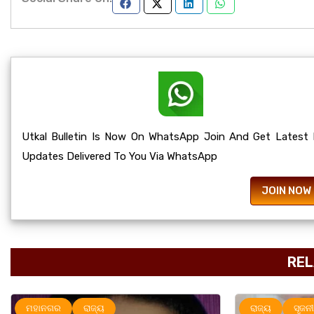
Utkal Bulletin Is Now On WhatsApp Join And Get Latest
Updates Delivered To You Via WhatsApp
JOIN NOW
REL
ରାଜ୍ୟ
ସୃଜନୀ
ମହାନଗର
ର