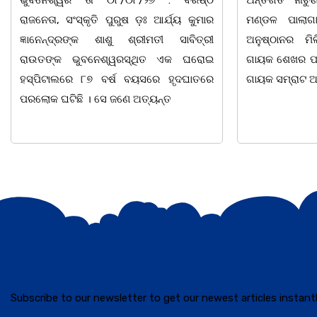
ମଣ୍ଡଳ ପାଲାଗାୟକ ପରିଷଦ ଓ ଜାଗୃତିକା
ଆଜି ଅପରାହ୍ନ 
ଅନୁଷ୍ଠାନର ମିଳିତ ଆନୁକୂଲ୍ୟରେ ସ୍ୱର୍ଗତ
ଏକ ଘରୋଇ ହସ୍ପ
ଗାୟକ ଶେଖର ପଦ୍ମଶ୍ରୀ ଜଗନ୍ନାଥ ବେହେରା ଓ
ହୃଦ୍ଘାତରେ ପରଲ
ଗାୟକ ସମ୍ରାଟ ଅଭୟ ଚରଣ
Subscribe to our newsletter to get our newest articles instantl