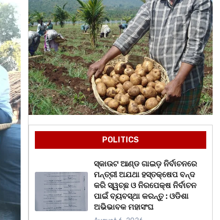
POLITICS
ସ୍କାଉଟ ଆଣ୍ଡ ଗାଇଡ଼ ନିର୍ବାଚନରେ
ମନ୍ତ୍ରୀ ଅଯଥା ହସ୍ତକ୍ଷେପ ବନ୍ଦ
କରି ସ୍ୱଚ୍ଛ ଓ ନିରପେକ୍ଷ ନିର୍ବାଚନ
ପାଇଁ ବ୍ୟବସ୍ଥା କରନ୍ତୁ : ଓଡିଶା
ଅଭିଭାବକ ମହାସଂଘ