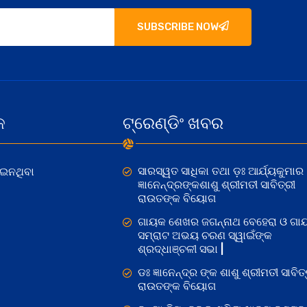
SUBSCRIBE NOW
କ
ଟ୍ରେଣ୍ଡିଂ ଖବର
ସାରସ୍ୱତ ସାଧିକା ତଥା ଡ଼ଃ ଆର୍ଯ୍ୟକୁମାର
ୋଇନଥିବା
ଜ୍ଞାନେନ୍ଦ୍ରଙ୍କଶାଶୁ ଶ୍ରୀମତୀ ସାବିତ୍ରୀ
ରାଉତଙ୍କ ବିୟୋଗ
ଗାୟକ ଶେଖର ଜଗନ୍ନାଥ ବେହେରା ଓ ଗା
ସମ୍ରାଟ ଅଭୟ ଚରଣ ସ୍ୱାଇଁଙ୍କ
ଶ୍ରଦ୍ଧାଞ୍ଚଳୀ ସଭା |
ଡଃ ଜ୍ଞାନେନ୍ଦ୍ର ଙ୍କ ଶାଶୁ ଶ୍ରୀମତୀ ସାବିତ୍
ରାଉତଙ୍କ ବିୟୋଗ