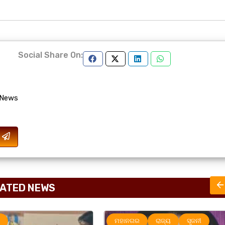
Social Share On:
 News
ATED NEWS
ାଜ୍ୟ
ସୃଜନୀ
ମହାନଗର
ରାଜ୍ୟ