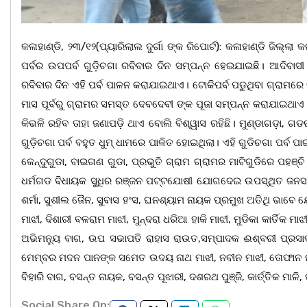
କଳାହାଣ୍ଡି, ୨୩/୧୨(ପ୍ୟାରିଲାଲ ଦୁର୍ଗା ଙ୍କ ରିପୋର୍ଟ): କଳାହାଣ୍ଡି ଜି
ପର୍ବର ଉପପର୍ବ ଗୁଡ଼ିଚଗା ରବିବାର ଦିନ ସମ୍ପନ୍ନ ହେଇଯାଇଛି। ଆଦିବା
ରବିବାର ଦିନ ଏହି ପର୍ବ ପାଳନ କରାଯାଇଥାଏ। ଟୋକିପର୍ବ ପଡୁଥିବା ଗ୍ରାମରେ ବର
ମାସ ପୂର୍ବରୁ ଗ୍ରାମର ସମସ୍ତ ଦେବଦେବୀ ଙ୍କ ପୂଜା ସମ୍ପନ୍ନ କରାଯାଇଥାଏ 
କିଭଳି ରହିବ ତାହା ଜଣାପଡ଼ି ଥାଏ ବୋଲି ବିଶ୍ୱାସ ରହିଛି। ମୁଣ୍ଡାଗଡ଼ା, 
ଗୁଡ଼ିଚଗା ପର୍ବ ବହୁତ ଧୁମ୍ ଧାମରେ ପାଳିତ ହୋଇଥିଲା। ଏହି ଗୁଡିଚଗା ପର୍ବ ପ
କେନ୍ଦୁଗୁଡା, ବାଇଗଣ ଗୁଡା, ପ୍ରଭୁତି ଗ୍ରାମ ଗ୍ରାମର ମାଟିଗୁଡିରେ ପହଞ
ଧର୍ମଗଡ ବିଧାୟକ ସୁଧିର ରଞ୍ଜନ ପଟ୍ଟଯୋଷୀ ଯୋଗଦେଇ ଉପସ୍ଥିତ ଜନସାଧା
ଶର୍ମା, ସୁଶୀଲ ଜୈନ, ସୁବାସ ହଂସ, ଘନଶ୍ୟାମ ନାୟକ ପ୍ରମୁଖ ଅତିଥି ଭାବେ 
ମାଝୀ, ଦିଶାରୀ ବଳରାମ ମାଝୀ, ମୁନ୍ଦରା ଧରିଆ ହାକି ମାଝୀ, ମୁଡିକା କାର୍ତିକ
ଅଭିମନ୍ୟୁ ବାଗ, ଉପ ସଭାପତି ରାହାସ ରାଉତ,ସମ୍ପାଦକ ଈଶ୍ବରୀ ପ୍ରସାଦ 
ମେମ୍ବର ମଦନ ପାନଙ୍କ ସମେତ ଉଦୟ ନାଥ ମାଝୀ, ନବୀନ ମାଝୀ, ତୋଫାନ ମାଝ
ବିହାରି ବାଗ, ବସନ୍ତ ନାୟକ, ବସନ୍ତ ପୂଝାରୀ, ଦଶରଥ ପୁଞ୍ଜି, କାର୍ତ୍ତିକ ମା
Social Share On: