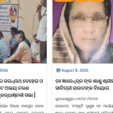
 2026
August 8, 2026
୍ର ଙ୍କ ଶାଶୁ ଶ୍ରୀମତୀ
ବନ୍ୟା ବିପନ୍ନଙ୍କୁ ଶୁଖିଲା ଖାଦ
ାଉତଙ୍କ ବିୟୋଗ
ବଣ୍ଟନ
୦୭/୦୮/୨୦୨୬: ବରିଷ୍ଠ
07/08/26 ବନ୍ୟା ବିପନ୍ନଙ୍କ ଉଦ
ୃତି ପୁରୁଷ ଡଃ ଆର୍ଯ୍ୟ କୁମାର
ଦଶରଥପୁର ଯୁବ କଂଗ୍ରେସ ପକ୍ଷରୁ
ଶାଶୁ ଶ୍ରୀମତୀ ସାବିତ୍ରୀ ରାଉତ
ସାମଗ୍ରୀ ବଣ୍ଟନ କରାଯାଇଥିବା ଦେଖାଯ