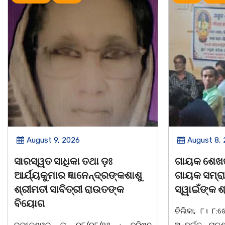
August 8, 2026
August 8,
ଗାୟକ ଶେଖର ଜଗନ୍ନାଥ ବେହେରା ଓ
ଡଃ ଜ୍ଞାନେନ୍ଦ
ଗାୟକ ସମ୍ରାଟ ଅଭୟ ଚରଣ
ସାବିତ୍ରୀ ର
ସ୍ୱାଇଁଙ୍କ ଶ୍ରଦ୍ଧାଞ୍ଚଳୀ ସଭା |
ଭୁବନେଶ୍ୱର-
ଚିଲିକା, ୮। ୮:ଖୋର୍ଦ୍ଧା ଜିଲ୍ଲା ବାଣପୁର ବ୍ଲକ
ରାଜନେତା, ସଂସ୍କ
ଅନ୍ତର୍ଗତ ନାଚୁଣୀ ଠାରେ ବାଣପୁର ଭଗବତୀ
ଜ୍ଞାନେନ୍ଦ୍ରଙ୍କ 