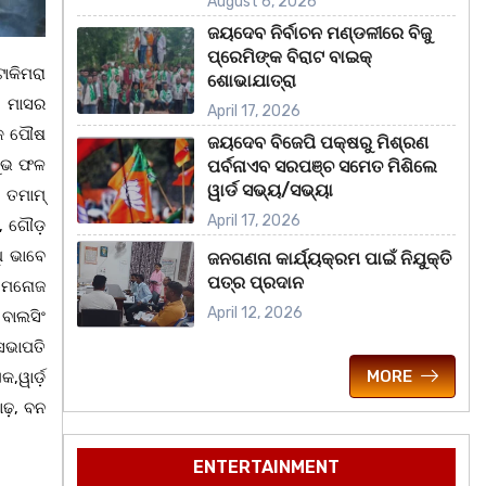
August 6, 2026
ଜୟଦେବ ନିର୍ବାଚନ ମଣ୍ଡଳୀରେ ବିଜୁ
ପ୍ରେମିଙ୍କ ବିରାଟ ବାଇକ୍
ଟୋକିମରା
ଶୋଭାଯାତ୍ରା
ଷ ମାସର
April 17, 2026
ାବକ ପୌଷ
ଜୟଦେବ ବିଜେପି ପକ୍ଷରୁ ମିଶ୍ରଣ
ାଶୁଭ ଫଳ
ପର୍ବନାଏବ ସରପଞ୍ଚ ସମେତ ମିଶିଲେ
ୱାର୍ଡ ସଭ୍ୟ/ସଭ୍ୟା
ନ ତମାମ୍
April 17, 2026
ା, ଗୌଡ଼
ି ଭାବେ
ଜନଗଣନା କାର୍ଯ୍ୟକ୍ରମ ପାଇଁ ନିଯୁକ୍ତି
ପତ୍ର ପ୍ରଦାନ
, ମନୋଜ
April 12, 2026
 ବାଲସିଂ
 ସଭାପତି
MORE
ୱାର୍ଡ଼
ଢ଼, ବନ
ENTERTAINMENT