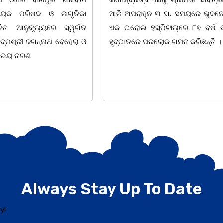
୩ ଘ. ସମୟରେ ଭୁବନେଶ୍ୱରର
ବ୍ଲକସ୍ଥ କସପା, ତରପଦା, ମଲିକ
ିଟାଲ୍ରେ ୮୭ ବର୍ଷ ବୟସରେ
ନିଜାମପୁର, ଦୁଦୁରାଅଣ୍ଟା, କମାରଡିହ, କ
ୋକ ଗମନ କରିଛନ୍ତି ।
ପଞ୍ଚାୟତରେ ପ୍ରାୟ ୧୫ ଶହ ପରିବାରକୁ
ବିସ୍କୁଟ,
Always Stay Up To Date
y!