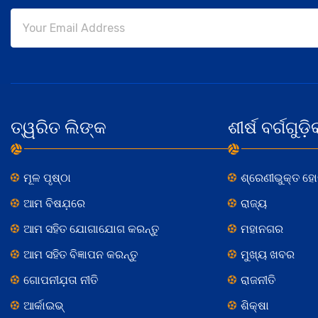
ତ୍ୱରିତ ଲିଙ୍କ
ଶୀର୍ଷ ବର୍ଗଗୁଡ଼ି
ମୂଳ ପୃଷ୍ଠା
ଶ୍ରେଣୀଭୁକ୍ତ ହ
ଆମ ବିଷଯ଼ରେ
ରାଜ୍ୟ
ଆମ ସହିତ ଯୋଗାଯୋଗ କରନ୍ତୁ
ମହାନଗର
ଆମ ସହିତ ବିଜ୍ଞାପନ କରନ୍ତୁ
ମୁଖ୍ୟ ଖବର
ଗୋପନୀଯ଼ତା ନୀତି
ରାଜନୀତି
ଆର୍କାଇଭ୍
ଶିକ୍ଷା