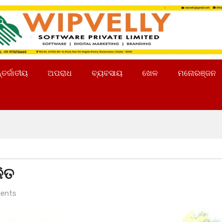
୍ତର୍ଜାତୀୟ
ଅପରାଧ
ବ୍ୟବସାୟ
ଖେଳ
ମନୋରଞ୍ଜନ
ଳିତ
ents