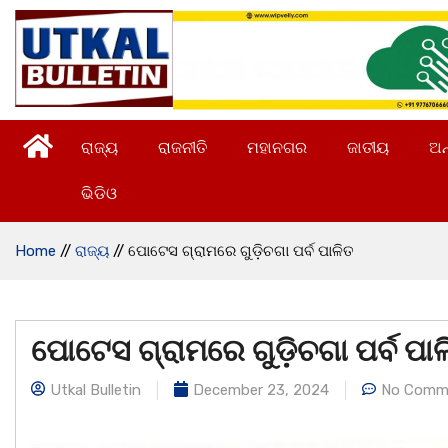
ରାଜ୍ୟ
ରାଜନୀତି
ମହାନଗର
ଜାତୀୟ
ଅନ
ଭିଡିଓ
Home
//
ରାଜ୍ୟ
//
ପୋଟେସ ଗ୍ରାମରେ ଗୁଡ଼ିଚଗା ପର୍ବ ପାଳିତ
ପୋଟେସ ଗ୍ରାମରେ ଗୁଡ଼ିଚଗା ପର୍ବ ପା
Utkal Bulletin
December 23, 2024
No Comm