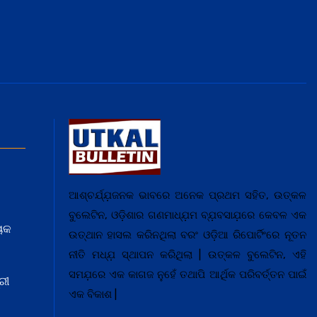
ଆଶ୍ଚର୍ଯ୍ଯ଼ଜନକ ଭାବରେ ଅନେକ ପ୍ରଥମ ସହିତ, ଉତ୍କଳ
ବୁଲେଟିନ, ଓଡ଼ିଶାର ଗଣମାଧ୍ଯ଼ମ ବ୍ଯ଼ବସାଯ଼ରେ କେବଳ ଏକ
ୟକ
ଉତ୍ଥାନ ହାସଲ କରିନଥିଲା ବରଂ ଓଡ଼ିଆ ରିପୋର୍ଟିଂରେ ନୂତନ
ନୀତି ମଧ୍ଯ଼ ସ୍ଥାପନ କରିଥିଲା | ଉତ୍କଳ ବୁଲେଟିନ, ଏହି
ସମଯ଼ରେ ଏକ କାଗଜ ନୁହେଁ ତଥାପି ଆର୍ଥିକ ପରିବର୍ତ୍ତନ ପାଇଁ
ରୀ
ଏକ ବିକାଶ |