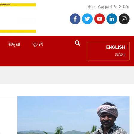
Sun, August 9, 2026
ଶିକ୍ଷା
ସୃଜନୀ
ENGLISH
ଓଡ଼ିଆ