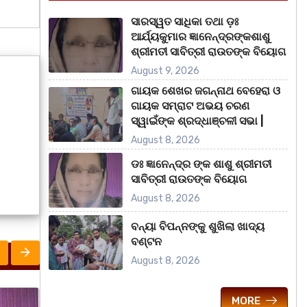
ସାରସ୍ୱତ ସାଧିକା ତଥା ଡ଼ଃ
ଆର୍ଯ୍ୟକୁମାର ଜ୍ଞାନେନ୍ଦ୍ରଙ୍କଶାଶୁ
ଶ୍ରୀମତୀ ସାବିତ୍ରୀ ରାଉତଙ୍କ ବିୟୋଗ
August 9, 2026
ଗାୟକ ଶେଖର ଜଗନ୍ନାଥ ବେହେରା ଓ
ଗାୟକ ସମ୍ରାଟ ଅଭୟ ଚରଣ
ସ୍ୱାଇଁଙ୍କ ଶ୍ରଦ୍ଧାଞ୍ଚଳୀ ସଭା |
August 8, 2026
ଡଃ ଜ୍ଞାନେନ୍ଦ୍ର ଙ୍କ ଶାଶୁ ଶ୍ରୀମତୀ
ସାବିତ୍ରୀ ରାଉତଙ୍କ ବିୟୋଗ
August 8, 2026
ବନ୍ୟା ବିପନ୍ନଙ୍କୁ ଶୁଖିଲା ଖାଦ୍ୟ
ବଣ୍ଟନ
August 8, 2026
MORE
ରାଜ୍ୟ
ରାଜ୍