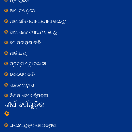
ମୂଳ ପୃଷ୍ଠା
ଆମ ବିଷଯ଼ରେ
ଆମ ସହିତ ଯୋଗାଯୋଗ କରନ୍ତୁ
ଆମ ସହିତ ବିଜ୍ଞାପନ କରନ୍ତୁ
ଗୋପନୀଯ଼ତା ନୀତି
ଆର୍କାଇଭ୍
ପ୍ରତ୍ଯ଼ାଖ୍ଯ଼ାନକାରୀ
ଫେରସ୍ତ ନୀତି
ସାଇଟ୍ ମ୍ଯ଼ାପ୍
ନିଯ଼ମ ଏବଂ ସର୍ତ୍ତାବଳୀ
ଶୀର୍ଷ ବର୍ଗଗୁଡ଼ିକ
ଶ୍ରେଣୀଭୁକ୍ତ ହୋଇନଥିବା