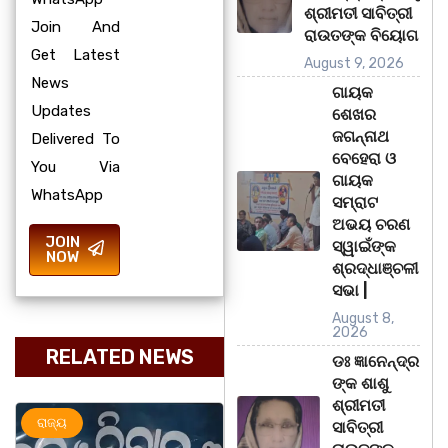
ଶ୍ରୀମତୀ ସାବିତ୍ରୀ
Join And
ରାଉତଙ୍କ ବିୟୋଗ
Get Latest
August 9, 2026
News
ଗାୟକ
Updates
ଶେଖର
ଜଗନ୍ନାଥ
Delivered To
ବେହେରା ଓ
You Via
ଗାୟକ
WhatsApp
ସମ୍ରାଟ
ଅଭୟ ଚରଣ
JOIN
ସ୍ୱାଇଁଙ୍କ
NOW
ଶ୍ରଦ୍ଧାଞ୍ଚଳୀ
ସଭା |
August 8,
2026
RELATED NEWS
ଡଃ ଜ୍ଞାନେନ୍ଦ୍ର
ଙ୍କ ଶାଶୁ
ଶ୍ରୀମତୀ
ଅପରାଧ
ରାଜ୍ୟ
ରାଜ୍ୟ
ସାବିତ୍ରୀ