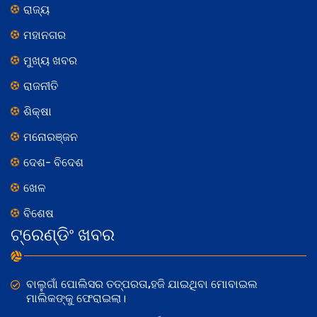
ରାଜ୍ୟ
ମହାନଗର
ମୁଖ୍ୟ ଖବର
ରାଜନୀତି
ଶିକ୍ଷା
ମନୋରଞ୍ଜନ
ଦେଶ- ବିଦେଶ
ଖେଳ
ବିଶେଷ
ଟ୍ରେଣ୍ଡିଂ ଖବର
ବାଲୁଗାଁ ପୋଲିସର ତତ୍‌ପରତା,ହଜି ଯାଇଥିବା ମୋବାଇଲ
ମାଲିକଙ୍କୁ ଫେରାଇଲା।