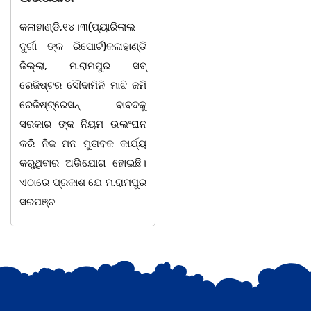
ଭାବେ ବନ୍ୟଜନ୍ତୁ ଙ୍କ ର ଶିକାର
ଓଡିଶା"ପକ୍ଷରୁ ସ୍ଥାନ
କରି ବ୍ୟବସାୟ ଚାଲୁଥିବା
ସିଆରପି ସ୍ଥିତ କାର୍ଯ୍ୟା
ସମ୍ପର୍କରେ କୌଣସି ସୂତ୍ରରୁ
ଠାରେ "ବିଶ୍ୱ ମହିଳା ଦି
ସୂଚନା ପାଇ କଳାହାଣ୍ଡି ଉତ୍ତର
-2026 ଆବାହକ ବିଜୟ କୁମ
ବନଖଣ୍ଡ ଅଧୀନ କେଗାଁ ରେଞ୍ଜର
ପ୍ରଧାନଙ୍କ ସଂଯୋଜନା 
ବନ କର୍ମଚାରୀ ମାନେ ଗରଗାବ
ସଭାପତିତ୍ବ ରେ ଅନୁଷ୍ଠ
ସେକ୍ସନ ଅଧୀନ କାନ୍ଦୁଲଝର
ହୋଇ ଯାଇଛି l ମହିଳ
ସଶକ୍ତିକରଣ