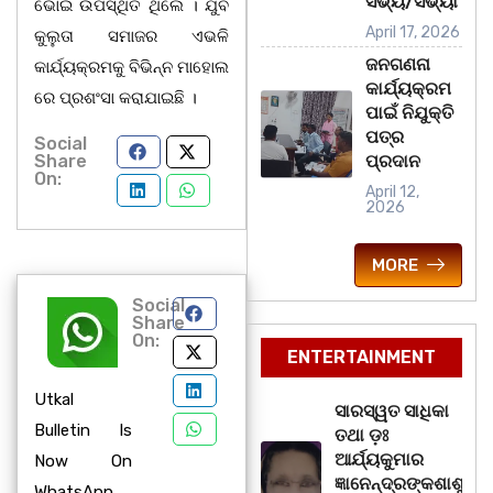
ସଭ୍ୟ/ସଭ୍ୟା
ଭୋଇ ଉପସ୍ଥିତ ଥିଲେ । ଯୁବ
April 17, 2026
କୁଲୁତା ସମାଜର ଏଭଳି
ଜନଗଣନା
କାର୍ଯ୍ୟକ୍ରମକୁ ବିଭିନ୍ନ ମାହୋଲ
କାର୍ଯ୍ୟକ୍ରମ
ରେ ପ୍ରଶଂସା କରାଯାଇଛି ।
ପାଇଁ ନିଯୁକ୍ତି
ପତ୍ର
Social
Share
ପ୍ରଦାନ
On:
April 12,
2026
MORE
Social
Share
On:
ENTERTAINMENT
Utkal
ସାରସ୍ୱତ ସାଧିକା
Bulletin Is
ତଥା ଡ଼ଃ
ଆର୍ଯ୍ୟକୁମାର
Now On
ଜ୍ଞାନେନ୍ଦ୍ରଙ୍କଶାଶୁ
WhatsApp