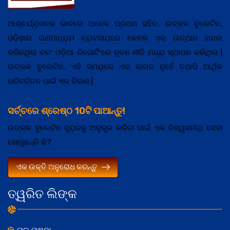
ଆଶ୍ଚର୍ଯ୍ଯ଼ଜନକ ଭାବରେ ଅନେକ ପ୍ରଥମ ସହିତ, ଉତ୍କଳ ବୁଲେଟିନ,
ଓଡ଼ିଶାର ଗଣମାଧ୍ଯ଼ମ ବ୍ଯ଼ବସାଯ଼ରେ କେବଳ ଏକ ଉତ୍ଥାନ ହାସଲ
କରିନଥିଲା ବରଂ ଓଡ଼ିଆ ରିପୋର୍ଟିଂରେ ନୂତନ ନୀତି ମଧ୍ଯ଼ ସ୍ଥାପନ କରିଥିଲା |
ଉତ୍କଳ ବୁଲେଟିନ, ଏହି ସମଯ଼ରେ ଏକ କାଗଜ ନୁହେଁ ତଥାପି ଆର୍ଥିକ
ପରିବର୍ତ୍ତନ ପାଇଁ ଏକ ବିକାଶ |
ସର୍ଚ୍ଚରେ ଶ୍ରେଷ୍ଠ 10ଟି ପାଆନ୍ତୁ!
ଉତ୍କଳ ବୁଲେଟିନ ନ୍ଯ଼ୁଜକୁ ଅନୁକୂଳ କରିବା ପାଇଁ ଏକ ବିଶ୍ୱସନୀଯ଼ ସେବା
ଖୋଜୁଛନ୍ତି କି?
ଏକ ଉକ୍ତି ଅନୁରୋଧ କରନ୍ତୁ
ତ୍ୱରିତ ଲିଙ୍କ