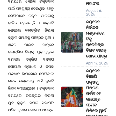
ସମୟରେ ଲୋକେ ରକ୍ତଦାନ
ମହାସଂଘ
ପାଇଁ ପଛଘୁଞ୍ଚା ଦେଉଥିବା ହେତୁ
August 6,
2026
ରୋଗିମାନେ ରକ୍ତ ପାଇବାରୁ
ଜୟଦେବ
ବଂଚିତ ହେଉଛନ୍ତି । ଖବରଟି
ନିର୍ବାଚନ
ଶେଷରେ ବଲାଙ୍ଗିର ଜିଲ୍ଲା
ମଣ୍ଡଳୀରେ
କୁଲୁତା ସମାଜକୁ ପହଞ୍ôଚ ଥିଲା ।
ବିଜୁ
ପ୍ରେମିଙ୍କ
ଖବର ପାଇବା ମାତ୍ରେ
ବିରାଟ ବାଇକ୍
ବଲାଙ୍ଗିର ଜିଲ୍ଲା ଯୁବ କୁଲୁତା
ଶୋଭାଯାତ୍ରା
ସମାଜର ସକ୍ରିୟ ସଦସ୍ୟ
April 17, 2026
ଗୋପାଲ ପ୍ରଧାନ ଓ ଦିପକ
ଜୟଦେବ
ପ୍ରଧାନ ଭିମଭୋଇ ମେଡିକାଲ
ବିଜେପି
ରକ୍ତ ଭଣ୍ଡାରକୁ ଆସି ଦୁଇଟି
ପକ୍ଷରୁ
ମିଶ୍ରଣ
ଜିବନ ବଂଚାଇଥିଲେ । ରକ୍ତଦାନ
ପର୍ବନାଏବ
ସମୟରେ ବଲାଙ୍ଗିର ଜିଲ୍ଲା
ସରପଞ୍ଚ
ଯୁବ କୁଲୁତା ସମାଜ ସଭାପତି
ସମେତ
ଅସିମ କୁମାର ଭୋଇ ଓ ଅନଙ୍ଗ
ମିଶିଲେ ୱାର୍ଡ