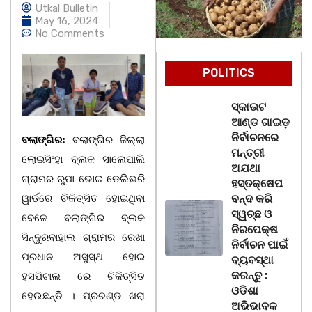
Utkal Bulletin
May 16, 2024
No Comments
POLITICS
ସ୍କାଉଟ
ଆଣ୍ଡ ଗାଇଡ଼
ନିର୍ବାଚନରେ
ବଲାଙ୍ଗିର:
ବଲାଙ୍ଗିର ଜିଲ୍ଲା
ମନ୍ତ୍ରୀ
ଲୋଇସିଂହା ବ୍ଲକ ସାଲେପାଲି
ଅଯଥା
ଗ୍ରାମର ରୁପା ଭୋଇ ଡେଲିଭରି
ହସ୍ତକ୍ଷେପ
ୱାର୍ଡରେ ଚିକିତ୍ସିତ ହୋଇଥିବା
ବନ୍ଦ କରି
ସ୍ୱଚ୍ଛ ଓ
ବେଳେ ବଲାଙ୍ଗିର ବ୍ଲକ
ନିରପେକ୍ଷ
ସିନ୍ଦୁରବାହାଲ ଗ୍ରାମର ରେଖା
ନିର୍ବାଚନ ପାଇଁ
ପ୍ରଧାନ ଅସୁସ୍ଥ ହୋଇ
ବ୍ୟବସ୍ଥା
କରନ୍ତୁ :
ହସପିଟାଲ ରେ ଚିକିତ୍ସିତ
ଓଡିଶା
ହେଉଛନ୍ତି । ପ୍ରଚଣ୍ଡ ଖରା
ଅଭିଭାବକ