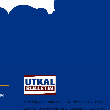
ୟକ
ଆଶ୍ଚର୍ଯ୍ଯ଼ଜନକ ଭାବରେ ଅନେକ ପ୍ରଥମ ସହିତ, ଉତ୍କଳ
ବୁଲେଟିନ, ଓଡ଼ିଶାର ଗଣମାଧ୍ଯ଼ମ ବ୍ଯ଼ବସାଯ଼ରେ କେବଳ ଏକ