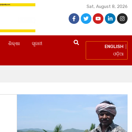
Sat, August 8, 2026
ଶିକ୍ଷା
ସୃଜନୀ
ENGLISH
ଓଡ଼ିଆ