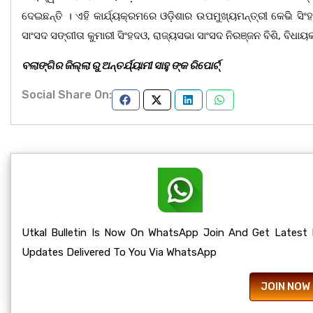
ଦେଇଛନ୍ତି । ଏହି କାର୍ଯ୍ୟକ୍ରମରେ ଓଡ଼ିଶାର ଉପମୁଖ୍ୟମନ୍ତ୍ରୀ କେଭି ସି
ସାଂସଦ ସଙ୍ଗୀତା କୁମାରୀ ସିଂହଦଓ, ରାଜ୍ୟସଭା ସାଂସଦ ନିରଞ୍ଜନ ବିଶି, ବି
ବଲାଙ୍ଗିର ଜିଲ୍ଲା ରୁ ଅନ୍ତର୍ଯ୍ୟାମୀ ସାହୁ ଙ୍କ ରିପୋର୍ଟ୍
Social Share On:
Utkal Bulletin Is Now On WhatsApp Join And Get Latest
Updates Delivered To You Via WhatsApp
JOIN NOW