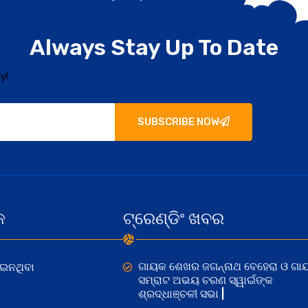
Always Stay Up To Date
y!
SUBSCRIBE NOW
କ
ଟ୍ରେଣ୍ଡିଂ ଖବର
ଗାୟକ ଶେଖର ଜଗନ୍ନାଥ ବେହେରା ଓ ଗା
ୋଇନଥିବା
ସମ୍ରାଟ ଅଭୟ ଚରଣ ସ୍ୱାଇଁଙ୍କ
ଶ୍ରଦ୍ଧାଞ୍ଚଳୀ ସଭା |