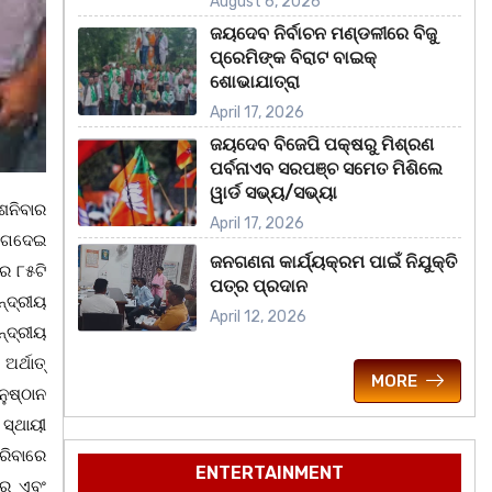
August 6, 2026
ଜୟଦେବ ନିର୍ବାଚନ ମଣ୍ଡଳୀରେ ବିଜୁ
ପ୍ରେମିଙ୍କ ବିରାଟ ବାଇକ୍
ଶୋଭାଯାତ୍ରା
April 17, 2026
ଜୟଦେବ ବିଜେପି ପକ୍ଷରୁ ମିଶ୍ରଣ
ପର୍ବନାଏବ ସରପଞ୍ଚ ସମେତ ମିଶିଲେ
ୱାର୍ଡ ସଭ୍ୟ/ସଭ୍ୟା
ଶନିବାର
April 17, 2026
ଯୋଗଦେଇ
ଜନଗଣନା କାର୍ଯ୍ୟକ୍ରମ ପାଇଁ ନିଯୁକ୍ତି
ରେ ୮୫ଟି
ପତ୍ର ପ୍ରଦାନ
୍ଦ୍ରୀୟ
April 12, 2026
୍ଦ୍ରୀୟ
ଅର୍ଥାତ୍
MORE
ୁଷ୍ଠାନ
 ସ୍ଥାୟୀ
ରିବାରେ
ENTERTAINMENT
ାରେ ଏବଂ