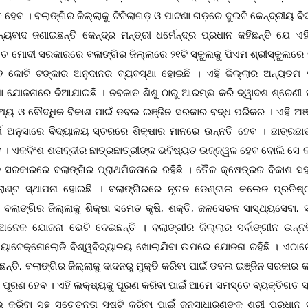
ବ । ବଲାଙ୍ଗିର ଜିଲ୍ଲାକୁ ଟିଟିଲାଗଡ଼ ଓ ପାଟଣା ଗଡ଼ରେ ଦୁଇଟି କେନ୍ଦ୍ରୀୟ ବି
ବାଦ ଜଣାଇଛନ୍ତି କେନ୍ଦ୍ର ମନ୍ତ୍ରୀ ଧର୍ମେନ୍ଦ୍ର ପ୍ରଧାନ କହିଛନ୍ତି ଯେ ଏହି
ିତ ମୋଦୀ ସରକାରରେ ବଲାଙ୍ଗିର ଜିଲ୍ଲାରେ ୨୧ଟି ସ୍କୁଲକୁ ପିଏମ ଶ୍ରୀସ୍କୁଲରେ 
୨ କୋଟି ଟଙ୍କାର ଅନୁଦାନର ବ୍ୟବସ୍ଥା ହୋଇଛି । ଏହି ଜିଲ୍ଲାର ଅନ୍ୟତମ 
ଉଷା ଯୋଜନାରେ ଦିଆଯାଇଛି । ନବଜାତ ଶିଶୁ ଠାରୁ ଆରମ୍ଭ କରି ଦ୍ୱାଦଶ ଶ୍ରେଣୀ ପ
ାସ୍ଥ୍ୟ ଓ ବୌଦ୍ଧିକ ବିକାଶ ପାଇଁ ଡବଲ ଇଞ୍ଜିନ ସରକାର ବଦ୍ଧ ପରିକର । ଏହି ଅ
ର୍ଶ ଅନୁସାରେ ବିଦ୍ୟାଳୟ ସ୍ତରରେ ଶିକ୍ଷାର ମାନରେ ଉନ୍ନତି ହେବ । ଛାତ୍ରଛାତ
େବ । ଏକବିଂଶ ଶତାବ୍ଦୀର ଛାତ୍ରଛାତ୍ରୀଙ୍କ ଭବିଷ୍ୟତ ଉଜ୍ଜ୍ୱଳ ହେବ ବୋଲି ସେ କ
 ସରକାରରେ ବଲାଙ୍ଗିର ପ୍ରାଥମିକତାରେ ରହିଛି । ତୈଳ କ୍ଷେତ୍ରର ବିକାଶ ସହ
 ପ୍ଲାଣ୍ଟ ସ୍ଥାପନା ହୋଇଛି । ବଲାଙ୍ଗିରରେ ନୂତନ ଡେଣ୍ଟାଲ କଲେଜ ପ୍ରତିଷ୍ଠ
ାଙ୍ଗିର ଜିଲ୍ଲାକୁ ଶିକ୍ଷା ସମେତ କୃଷି, ଶକ୍ତି, ଜଳସେଚନ ସାସ୍ଥ୍ୟସେବା, ସ
ଁ ଅନେକ ଯୋଜନା ଭେଟି ଦେଇଛନ୍ତି । ବଲାଙ୍ଗୀର ଜିଲ୍ଲାର ସର୍ବାଙ୍ଗୀନ ଉନ୍
 ବାୟୋଟେକ୍ନୋଲୋଜି ବିଶ୍ୱବିଦ୍ୟାଳୟ ଖୋଲାଯିବା ଉପରେ ଯୋଜନା ରହିଛି । ଏଠାର
ନ୍ତି, ବଲାଙ୍ଗିର ଜିଲ୍ଲାକୁ ଦାଦନରୁ ମୁକ୍ତି କରିବା ପାଇଁ ଡବଲ ଇଞ୍ଜିନ ସରକାର 
ାରତ ପୂରଣ ହେବ । ଏହି ଲକ୍ଷ୍ୟକୁ ପୂରଣ କରିବା ପାଇଁ ଆମେ ସମସ୍ତେ ବ୍ୟକ୍ତିଗତ
ରିବା ସହ ସଚେତନତା ସୃଷ୍ଟି କରିବା ପାଇଁ ଜନସାଧାରଣଙ୍କୁ ଶ୍ରୀ ପ୍ରଧାନ ପ