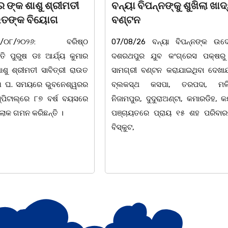
ନଙ୍କୁ ଶୁଖିଲା ଖାଦ୍ୟ
ସାମ୍ବାଦିକ ମାନେ ସମାଜର ଆ
ବାଲିଅନ୍ତା-ପାହାଳ-ଧଉଳି କାର୍ଯ୍ୟରତ ସା
ୟା ବିପନ୍ନଙ୍କ ଉଦେଶ୍ୟରେ
ସଂଘର ବାର୍ଷିକ ଉତ୍ସବ ଅନୁଷ୍ଠିତବାଲିଅ
 କଂଗ୍ରେସ ପକ୍ଷରୁ ରିଲିଫ
୮:ଅଟଳା ସ୍ଥିତ ଆସ୍ଥା ସ୍କ
 କରାଯାଇଥିବା ଦେଖାଯାଇଛି ।
ମ୍ୟାନେଜମେଣ୍ଟ ଅଡିଟୋରିୟମରେ ବାଲି
ା, ତରପଦା, ମଲିକାପୁର,
ପାହାଳ-ଧଉଳି କାର୍ଯ୍ୟରତ ସାମ୍ବାଦି
ରାଅଣ୍ଟା, କମାରଡିହ, କୟାଁ ଆଦି
ବାର୍ଷିକ ଉତ୍ସବ ଅତ୍ୟନ୍ତ ଉତ୍ସ
ାୟ ୧୫ ଶହ ପରିବାରକୁ ମୁଡି,
ଅନୁଷ୍ଠିତ ହୋଇଯାଇଛି। ସଂଘର ବରିଷ୍ଠ
ତଥା ଉପଦେଷ୍ଟା କିଶୋର