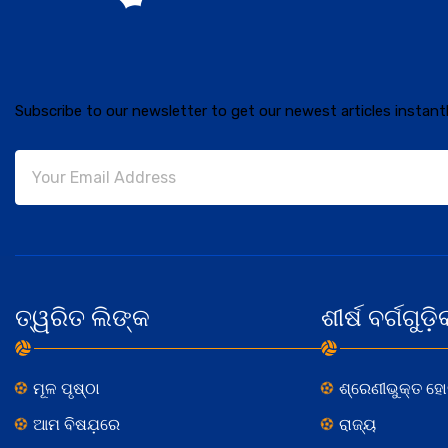
Subscribe to our newsletter to get our newest articles instantl
ତ୍ୱରିତ ଲିଙ୍କ
ଶୀର୍ଷ ବର୍ଗଗୁଡ଼ି
ମୂଳ ପୃଷ୍ଠା
ଶ୍ରେଣୀଭୁକ୍ତ ହ
ଆମ ବିଷଯ଼ରେ
ରାଜ୍ୟ