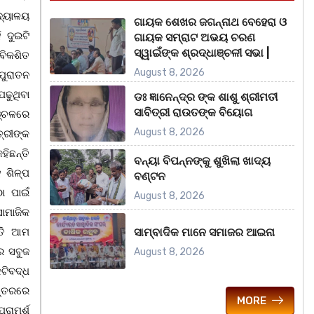
ଦ୍ୟାଳୟ
ଗାୟକ ଶେଖର ଜଗନ୍ନାଥ ବେହେରା ଓ
 ଦୁଇଟି
ଗାୟକ ସମ୍ରାଟ ଅଭୟ ଚରଣ
ସ୍ୱାଇଁଙ୍କ ଶ୍ରଦ୍ଧାଞ୍ଚଳୀ ସଭା |
ବିକଶିତ
August 8, 2026
ପୁରାତନ
ଢୁଥିବା
ଡଃ ଜ୍ଞାନେନ୍ଦ୍ର ଙ୍କ ଶାଶୁ ଶ୍ରୀମତୀ
ସାବିତ୍ରୀ ରାଉତଙ୍କ ବିୟୋଗ
ଞ୍ଚଳରେ
August 8, 2026
୍ରୀଙ୍କ
ହିଛନ୍ତି
ବନ୍ୟା ବିପନ୍ନଙ୍କୁ ଶୁଖିଲା ଖାଦ୍ୟ
 ଶିଳ୍ପ
ବଣ୍ଟନ
ା ପାଇଁ
August 8, 2026
ାମାଜିକ
ନତି ଆମ
ସାମ୍ବାଦିକ ମାନେ ସମାଜର ଆଇନା
େ ସବୁଜ
August 8, 2026
କଟିବଦ୍ଧ
 ସ୍ତରରେ
MORE
ରାମର୍ଶ