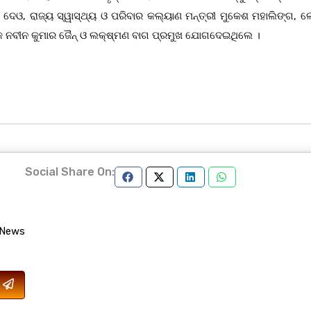
ଂହ ଦେଓ, ରାଜ୍ୟ ସ୍ୱାସ୍ଥ୍ୟ ଓ ପରିବାର କଲ୍ୟାଣ ମନ୍ତ୍ରୀ ମୁକେଶ ମହାଲିଙ୍ଗ, 
ଧାୟକ ନବୀନ କୁମାର ଜୈନ୍ ଓ ଲକ୍ଷ୍ମଣ ବାଗ ପ୍ରମୁଖ ଯୋଗଦେଇଥିଲେ ।
Social Share On:
 News