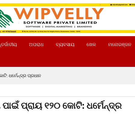
୍ତର୍ଜାତୀୟ
ଅପରାଧ
ବ୍ୟବସାୟ
ଖେଳ
ମନୋରଞ୍ଜନ
ଟି: ଧର୍ମେନ୍ଦ୍ର ପ୍ରଧାନ
 ପାଇଁ ପ୍ରାୟ ୧୨୦ କୋଟି: ଧର୍ମେନ୍ଦ୍ର