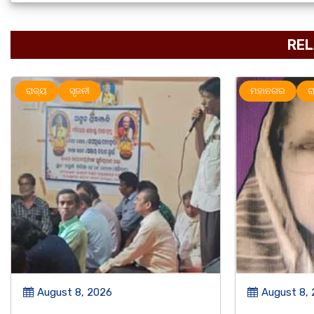
REL
ମହାନଗର
ରାଜ୍ୟ
ସୃଜନୀ
ମହାନଗର
ର
August 8, 2026
August 8,