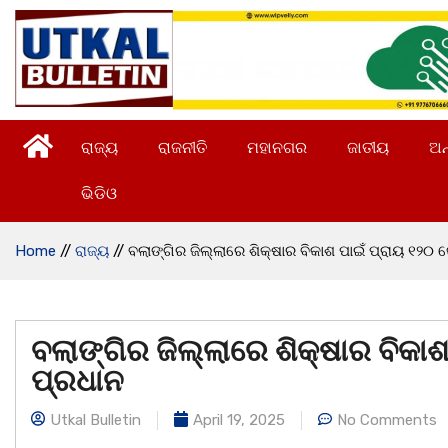
ରାଜ୍ୟ
ରାଜନୀତି
ମହାନଗର
ଜାତୀୟ
ଅନ
ଭିଡିଓ
Home
//
ରାଜ୍ୟ
//
ବଲାଙ୍ଗିର ଜିଲ୍ଲାରେ ଶିକ୍ଷାର ବିକାଶ ପାଇଁ ପ୍ରାୟ ୧୨୦ କୋ
ବଲାଙ୍ଗିର ଜିଲ୍ଲାରେ ଶିକ୍ଷାର ବିକାଶ
ପ୍ରଧାନ
Utkal Bulletin
April 19, 2025
No Comments