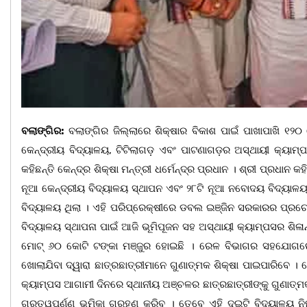
ବଲାଙ୍ଗିର:
ବଲାଙ୍ଗିର ଜିଲ୍ଲାରେ ଶିକ୍ଷାର ବିକାଶ ପାଇଁ ପାଖାପାଖି ୧
କେନ୍ଦ୍ରୀୟ ବିଦ୍ୟାଳୟ, ଟିଟିଲାଗଡ଼ ଏବଂ ପାଟଣାଗଡ଼ର ଅସ୍ଥାୟୀ କ୍ୟା
କହିଛନ୍ତି କେନ୍ଦ୍ର ଶିକ୍ଷା ମନ୍ତ୍ରୀ ଧର୍ମେନ୍ଦ୍ର ପ୍ରଧାନ । ଶ୍ରୀ ପ୍ରଧା
ନୂଆ କେନ୍ଦ୍ରୀୟ ବିଦ୍ୟାଳୟ ସ୍ଥାପନ ଏବଂ ୨୮ଟି ନୂଆ ନବୋଦୟ ବିଦ୍ୟାଳୟ 
ବିଦ୍ୟାଳୟ ଥିଲା । ଏହି ପରିପ୍ରେକ୍ଷୀରେ ଡବଲ ଇଞ୍ଜିନ ସରକାରର ପ୍ରଚେ
ବିଦ୍ୟାଳୟ ସ୍ଥାପନା ପାଇଁ ଆଜି ଭୂମିପୂଜନ ସହ ଅସ୍ଥାୟୀ କ୍ୟାମ୍ପସର ଶିଳା
ମୋଟ୍ ୬୦ କୋଟି ଟଙ୍କା ମଞ୍ଜୁର ହୋଇଛି । ରେଳ ବିଭାଗର ସହଯୋଗରେ 
ଖୋଲାଯିବା ଦ୍ୱାରା ଛାତ୍ରଛାତ୍ରୀମାନେ ଗୁଣାତ୍ମକ ଶିକ୍ଷା ପାଇପାରିବେ । ସ
କ୍ୟାମ୍ପସ ଆଗାମୀ ଦିନରେ ସ୍ଥାନୀୟ ଅଞ୍ଚଳର ଛାତ୍ରଛାତ୍ରୀଙ୍କୁ ଗୁଣାତ୍
ଗୁରୁତ୍ୱପୂର୍ଣ୍ଣ ଭୂମିକା ଗ୍ରହଣ କରିବ । ତେବେ ଏହି ଦୁଇଟି ବିଦ୍ୟାଳୟ ନ