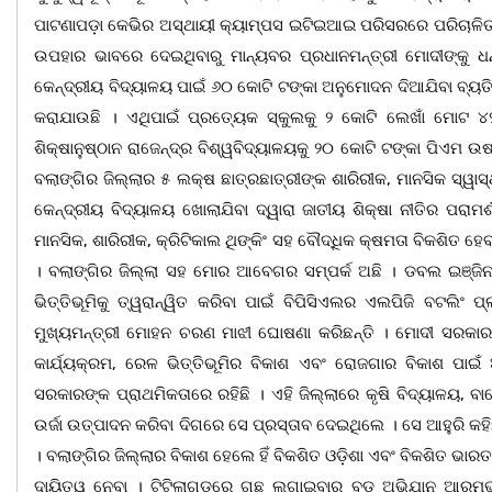
ପାଟଣାପଡ଼ା କେଭିର ଅସ୍ଥାୟୀ କ୍ୟାମ୍ପସ ଇଟିଇଆଇ ପରିସରରେ ପରିଚାଳିତ ହେ
ଉପହାର ଭାବରେ ଦେଇଥିବାରୁ ମାନ୍ୟବର ପ୍ରଧାନମନ୍ତ୍ରୀ ମୋଦୀଙ୍କୁ ଧନ୍ୟ
କେନ୍ଦ୍ରୀୟ ବିଦ୍ୟାଳୟ ପାଇଁ ୬୦ କୋଟି ଟଙ୍କା ଅନୁମୋଦନ ଦିଆଯିବା ବ୍ୟତ
କରାଯାଉଛି । ଏଥିପାଇଁ ପ୍ରତ୍ୟେକ ସ୍କୁଲକୁ ୨ କୋଟି ଲେଖାଁ ମୋଟ ୪
ଶିକ୍ଷାନୁଷ୍ଠାନ ରାଜେନ୍ଦ୍ର ବିଶ୍ୱବିଦ୍ୟାଳୟକୁ ୨୦ କୋଟି ଟଙ୍କା ପିଏମ 
ବଲାଙ୍ଗିର ଜିଲ୍ଲାର ୫ ଲକ୍ଷ ଛାତ୍ରଛାତ୍ରୀଙ୍କ ଶାରିରୀକ, ମାନସିକ ସ୍ୱ
କେନ୍ଦ୍ରୀୟ ବିଦ୍ୟାଳୟ ଖୋଲାଯିବା ଦ୍ୱାରା ଜାତୀୟ ଶିକ୍ଷା ନୀତିର ପରାମ
ମାନସିକ, ଶାରିରୀକ, କ୍ରିଟିକାଲ ଥିଙ୍କିଂ ସହ ବୌଦ୍ଧିକ କ୍ଷମତା ବିକଶିତ ହ
। ବଲାଙ୍ଗିର ଜିଲ୍ଲା ସହ ମୋର ଆବେଗର ସମ୍ପର୍କ ଅଛି । ଡବଲ ଇଞ୍ଜିନ
ଭିତ୍ତିଭୂମିକୁ ତ୍ୱରାନ୍ୱିତ କରିବା ପାଇଁ ବିପିସିଏଲର ଏଲପିଜି ବଟଲିଂ
ମୁଖ୍ୟମନ୍ତ୍ରୀ ମୋହନ ଚରଣ ମାଝୀ ଘୋଷଣା କରିଛନ୍ତି । ମୋଦୀ ସରକାର ବଲ
କାର୍ଯ୍ୟକ୍ରମ, ରେଳ ଭିତ୍ତିଭୂମିର ବିକାଶ ଏବଂ ରୋଜଗାର ବିକାଶ ପାଇ
ସରକାରଙ୍କ ପ୍ରାଥମିକତାରେ ରହିଛି । ଏହି ଜିଲ୍ଲାରେ କୃଷି ବିଦ୍ୟାଳୟ,
ଉର୍ଜା ଉତ୍ପାଦନ କରିବା ଦିଗରେ ସେ ପ୍ରସ୍ତାବ ଦେଇଥିଲେ । ସେ ଆହୁରି କହିଛ
। ବଲାଙ୍ଗିର ଜିଲ୍ଲାର ବିକାଶ ହେଲେ ହିଁ ବିକଶିତ ଓଡ଼ିଶା ଏବଂ ବିକଶିତ ଭ
ଦାୟିତ୍ୱ ନେବା । ଟିଟିଲାଗଡ଼ରେ ଗଛ ଲଗାଇବାର ବଡ ଅଭିଯାନ ଆରମ୍ଭ କ