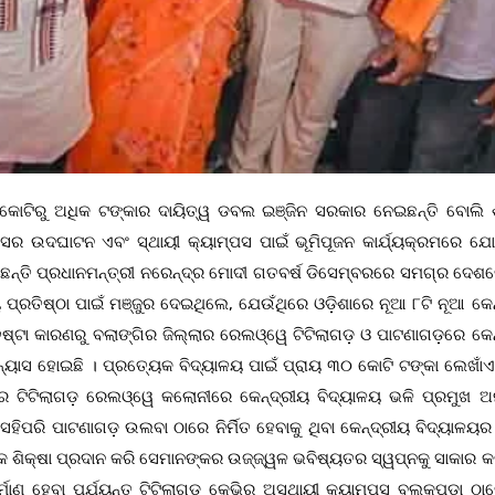
୨୦ କୋଟିରୁ ଅଧିକ ଟଙ୍କାର ଦାୟିତ୍ୱ ଡବଲ ଇଞ୍ଜିନ ସରକାର ନେଇଛନ୍ତି ବୋଲି 
ମ୍ପସର ଉଦଘାଟନ ଏବଂ ସ୍ଥାୟୀ କ୍ୟାମ୍ପସ ପାଇଁ ଭୂମିପୂଜନ କାର୍ଯ୍ୟକ୍ରମରେ 
ନ କହିଛନ୍ତି ପ୍ରଧାନମନ୍ତ୍ରୀ ନରେନ୍ଦ୍ର ମୋଦୀ ଗତବର୍ଷ ଡିସେମ୍ବରରେ ସମଗ୍ର ଦେଶ
ପ୍ରତିଷ୍ଠା ପାଇଁ ମଞ୍ଜୁର ଦେଇଥିଲେ, ଯେଉଁଥିରେ ଓଡ଼ିଶାରେ ନୂଆ ୮ଟି ନୂଆ କେନ
ଷ୍ଟା କାରଣରୁ ବଲାଙ୍ଗିର ଜିଲ୍ଲାର ରେଲଓ୍ୱେ ଟିଟିଲାଗଡ଼ ଓ ପାଟଣାଗଡ଼ରେ କେନ
ନ୍ୟାସ ହୋଇଛି । ପ୍ରତ୍ୟେକ ବିଦ୍ୟାଳୟ ପାଇଁ ପ୍ରାୟ ୩୦ କୋଟି ଟଙ୍କା ଲେଖାଁଏ 
ଟିଟିଲାଗଡ଼ ରେଲଓ୍ୱେ କଲୋନୀରେ କେନ୍ଦ୍ରୀୟ ବିଦ୍ୟାଳୟ ଭଳି ପ୍ରମୁଖ ଅନ
େହିପରି ପାଟଣାଗଡ଼ ଉଲବା ଠାରେ ନିର୍ମିତ ହେବାକୁ ଥିବା କେନ୍ଦ୍ରୀୟ ବିଦ୍ୟାଳୟର
ମକ ଶିକ୍ଷା ପ୍ରଦାନ କରି ସେମାନଙ୍କର ଉଜ୍ଜ୍ୱଳ ଭବିଷ୍ୟତର ସ୍ୱପ୍ନକୁ ସାକାର କ
ିର୍ମାଣ ହେବା ପର୍ଯ୍ୟନ୍ତ ଟିଟିଲାଗଡ଼ କେଭିର ଅସ୍ଥାୟୀ କ୍ୟାମ୍ପସ ବ୍ଲକପଡ଼ା ଠ