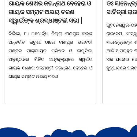
ଡଃ ଜ୍ଞାନେନ୍ଦ୍ର ଙ୍କ ଶାଶୁ ଶ୍ରୀମତୀ
ବନ୍ୟା ବିପନ୍
ସାବିତ୍ରୀ ରାଉତଙ୍କ ବିୟୋଗ
ବଣ୍ଟନ
ଭୁବନେଶ୍ୱର-୦୭/୦୮/୨୦୨୬: ବରିଷ୍ଠ
07/08/26 ବନ୍
ରାଜନେତା, ସଂସ୍କୃତି ପୁରୁଷ ଡଃ ଆର୍ଯ୍ୟ କୁମାର
ଦଶରଥପୁର ଯୁବ
ଜ୍ଞାନେନ୍ଦ୍ରଙ୍କ ଶାଶୁ ଶ୍ରୀମତୀ ସାବିତ୍ରୀ ରାଉତ
ସାମଗ୍ରୀ ବଣ୍ଟନ
ଆଜି ଅପରାହ୍ନ ୩ ଘ. ସମୟରେ ଭୁବନେଶ୍ୱରର
ବ୍ଲକସ୍ଥ କସପ
ଏକ ଘରୋଇ ହସ୍ପିଟାଲ୍ରେ ୮୭ ବର୍ଷ ବୟସରେ
ନିଜାମପୁର, ଦୁଦୁ
ହୃଦ୍ଘାତରେ ପରଲୋକ ଗମନ କରିଛନ୍ତି ।
ପଞ୍ଚାୟତରେ ପ୍ର
ବିସ୍କୁଟ,