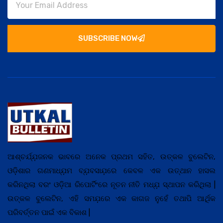
SUBSCRIBE NOW
ଆଶ୍ଚର୍ଯ୍ଯ଼ଜନକ ଭାବରେ ଅନେକ ପ୍ରଥମ ସହିତ, ଉତ୍କଳ ବୁଲେଟିନ,
ଓଡ଼ିଶାର ଗଣମାଧ୍ଯ଼ମ ବ୍ଯ଼ବସାଯ଼ରେ କେବଳ ଏକ ଉତ୍ଥାନ ହାସଲ
କରିନଥିଲା ବରଂ ଓଡ଼ିଆ ରିପୋର୍ଟିଂରେ ନୂତନ ନୀତି ମଧ୍ଯ଼ ସ୍ଥାପନ କରିଥିଲା |
ଉତ୍କଳ ବୁଲେଟିନ, ଏହି ସମଯ଼ରେ ଏକ କାଗଜ ନୁହେଁ ତଥାପି ଆର୍ଥିକ
ପରିବର୍ତ୍ତନ ପାଇଁ ଏକ ବିକାଶ |