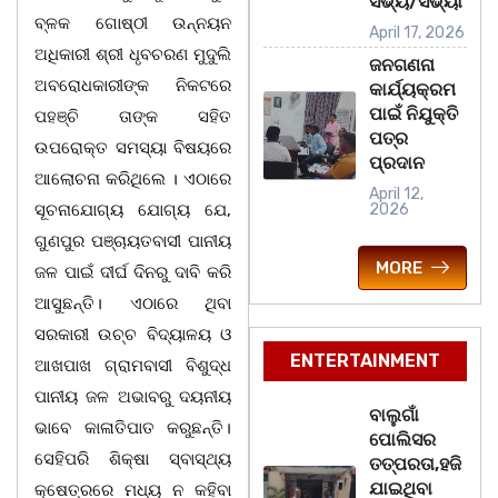
ସଭ୍ୟ/ସଭ୍ୟା
ବ୍ଳକ ଗୋଷ୍ଠୀ ଉନ୍ନୟନ
April 17, 2026
ଅଧିକାରୀ ଶ୍ରୀ ଧୃବଚରଣ ମୁଦୁଲି
ଜନଗଣନା
ଅବରୋଧକାରୀଙ୍କ ନିକଟରେ
କାର୍ଯ୍ୟକ୍ରମ
ପାଇଁ ନିଯୁକ୍ତି
ପହଞ୍ଚି ତାଙ୍କ ସହିତ
ପତ୍ର
ଉପରୋକ୍ତ ସମସ୍ୟା ବିଷୟରେ
ପ୍ରଦାନ
ଆଲୋଚନା କରିଥିଲେ । ଏଠାରେ
April 12,
ସୂଚନାଯୋଗ୍ୟ ଯୋଗ୍ୟ ଯେ,
2026
ଗୁଣପୁର ପଞ୍ଚାୟତବାସୀ ପାନୀୟ
MORE
ଜଳ ପାଇଁ ଦୀର୍ଘ ଦିନରୁ ଦାବି କରି
ଆସୁଛନ୍ତି। ଏଠାରେ ଥିବା
ସରକାରୀ ଉଚ୍ଚ ବିଦ୍ୟାଳୟ ଓ
ENTERTAINMENT
ଆଖପାଖ ଗ୍ରାମବାସୀ ବିଶୁଦ୍ଧ
ପାନୀୟ ଜଳ ଅଭାବରୁ ଦୟନୀୟ
ବାଲୁଗାଁ
ଭାବେ କାଳାତିପାତ କରୁଛନ୍ତି।
ପୋଲିସର
ସେହିପରି ଶିକ୍ଷା ସ୍ବାସ୍ଥ୍ୟ
ତତ୍‌ପରତା,ହଜି
ଯାଇଥିବା
କ୍ଷେତ୍ରରେ ମଧ୍ୟ ନ କହିବା