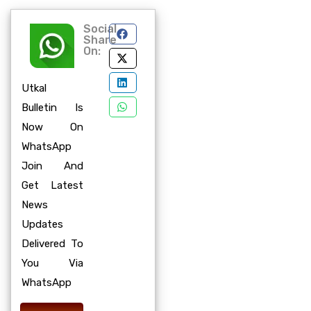
Social
Share
On:
Utkal
Bulletin Is
Now On
WhatsApp
Join And
Get Latest
News
Updates
Delivered To
You Via
WhatsApp