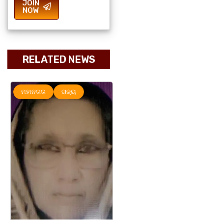
JOIN
NOW
RELATED NEWS
ମହାନଗର
ରାଜ୍ୟ
ରାଜ୍ୟ
ସୃଜନୀ