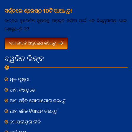
ସର୍ଚ୍ଚରେ ଶ୍ରେଷ୍ଠ 10ଟି ପାଆନ୍ତୁ!
ଉତ୍କଳ ବୁଲେଟିନ ନ୍ଯ଼ୁଜକୁ ଅନୁକୂଳ କରିବା ପାଇଁ ଏକ ବିଶ୍ୱସନୀଯ଼ ସେବା
ଖୋଜୁଛନ୍ତି କି?
ଏକ ଉକ୍ତି ଅନୁରୋଧ କରନ୍ତୁ
ତ୍ୱରିତ ଲିଙ୍କ
ମୂଳ ପୃଷ୍ଠା
ଆମ ବିଷଯ଼ରେ
ଆମ ସହିତ ଯୋଗାଯୋଗ କରନ୍ତୁ
ଆମ ସହିତ ବିଜ୍ଞାପନ କରନ୍ତୁ
ଗୋପନୀଯ଼ତା ନୀତି