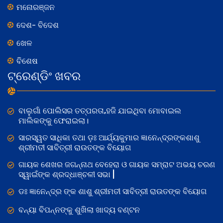
ମନୋରଞ୍ଜନ
ଦେଶ- ବିଦେଶ
ଖେଳ
ବିଶେଷ
ଟ୍ରେଣ୍ଡିଂ ଖବର
ବାଲୁଗାଁ ପୋଲିସର ତତ୍‌ପରତା,ହଜି ଯାଇଥିବା ମୋବାଇଲ
ମାଲିକଙ୍କୁ ଫେରାଇଲା।
ସାରସ୍ୱତ ସାଧିକା ତଥା ଡ଼ଃ ଆର୍ଯ୍ୟକୁମାର ଜ୍ଞାନେନ୍ଦ୍ରଙ୍କଶାଶୁ
ଶ୍ରୀମତୀ ସାବିତ୍ରୀ ରାଉତଙ୍କ ବିୟୋଗ
ଗାୟକ ଶେଖର ଜଗନ୍ନାଥ ବେହେରା ଓ ଗାୟକ ସମ୍ରାଟ ଅଭୟ ଚରଣ
ସ୍ୱାଇଁଙ୍କ ଶ୍ରଦ୍ଧାଞ୍ଚଳୀ ସଭା |
ଡଃ ଜ୍ଞାନେନ୍ଦ୍ର ଙ୍କ ଶାଶୁ ଶ୍ରୀମତୀ ସାବିତ୍ରୀ ରାଉତଙ୍କ ବିୟୋଗ
ବନ୍ୟା ବିପନ୍ନଙ୍କୁ ଶୁଖିଲା ଖାଦ୍ୟ ବଣ୍ଟନ