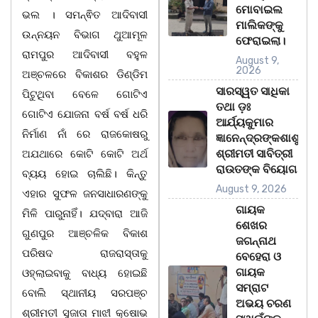
ମୋବାଇଲ
ଭଲ । ସମନ୍ଵିତ ଆଦିବାସୀ
ମାଲିକଙ୍କୁ
ଉନ୍ନୟନ ବିଭାଗ ଥୁଆମୂଳ
ଫେରାଇଲା।
ରାମପୁର ଆଦିବାସୀ ବହୁଳ
August 9,
2026
ଅଞ୍ଚଳରେ ବିକାଶର ଡିଣ୍ଡିମ
ସାରସ୍ୱତ ସାଧିକା
ପିଟୁଥିବା ବେଳେ ଗୋଟିଏ
ତଥା ଡ଼ଃ
ଗୋଟିଏ ଯୋଜନା ବର୍ଷ ବର୍ଷ ଧରି
ଆର୍ଯ୍ୟକୁମାର
ନିର୍ମାଣ ନାଁ ରେ ରାଜକୋଷରୁ
ଜ୍ଞାନେନ୍ଦ୍ରଙ୍କଶାଶୁ
ଶ୍ରୀମତୀ ସାବିତ୍ରୀ
ଅଯଥାରେ କୋଟି କୋଟି ଅର୍ଥ
ରାଉତଙ୍କ ବିୟୋଗ
ବ୍ୟୟ ହୋଇ ଚାଲିଛି। କିନ୍ତୁ
August 9, 2026
ଏହାର ସୁଫଳ ଜନସାଧାରଣଙ୍କୁ
ଗାୟକ
ମିଳି ପାରୁନାହିଁ। ଯଦ୍ବାରା ଆଜି
ଶେଖର
ଗୁଣପୁର ଆଞ୍ଚଳିକ ବିକାଶ
ଜଗନ୍ନାଥ
ପରିଷଦ ରାଜରାସ୍ତାକୁ
ବେହେରା ଓ
ଗାୟକ
ଓହ୍ଲାଇବାକୁ ବାଧ୍ୟ ହୋଇଛି
ସମ୍ରାଟ
ବୋଲି ସ୍ଥାନୀୟ ସରପଞ୍ଚ
ଅଭୟ ଚରଣ
ଶ୍ରୀମତୀ ସୁଜାତା ମାଝୀ କ୍ଷୋଭ