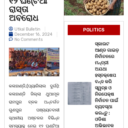
୧୨ ଘଣ୍ଟିଆ
ରାସ୍ତା
ଅବରୋଧ
Utkal Bulletin
POLITICS
December 16, 2024
No Comments
ସ୍କାଉଟ
ଆଣ୍ଡ ଗାଇଡ଼
ନିର୍ବାଚନରେ
ମନ୍ତ୍ରୀ
ଅଯଥା
ହସ୍ତକ୍ଷେପ
ବନ୍ଦ କରି
କଳାହାଣ୍ଡି,(ପ୍ୟାରିଲାଲ ଦୁର୍ଗା):
ସ୍ୱଚ୍ଛ ଓ
କଳାହାଣ୍ଡି ଜିଲ୍ଲା ଥୁଆମୂଳ
ନିରପେକ୍ଷ
ନିର୍ବାଚନ ପାଇଁ
ରାମପୁର ବ୍ଳକ ଅନ୍ତର୍ଗତ
ବ୍ୟବସ୍ଥା
ଗୁଣପୁର ପଞ୍ଚାୟତବାସୀ
କରନ୍ତୁ :
ସ୍ଥାନୀୟ ଅଞ୍ଚଳର ବିଭିନ୍ନ
ଓଡିଶା
ଅଭିଭାବକ
ସମସ୍ୟାକୁ ନେଇ ୧୨ ଘଣ୍ଟିଆ