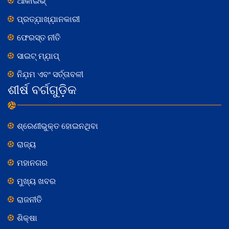
ଆର୍କାଇଭ୍
ପ୍ରତ୍ଯ଼ାଖ୍ଯ଼ାନକାରୀ
ଫେରସ୍ତ ନୀତି
ସାଇଟ୍ ମ୍ଯ଼ାପ୍
ନିଯ଼ମ ଏବଂ ସର୍ତ୍ତାବଳୀ
ଶୀର୍ଷ ବର୍ଗଗୁଡ଼ିକ
ଶ୍ରେଣୀଭୁକ୍ତ ହୋଇନଥିବା
ରାଜ୍ୟ
ମହାନଗର
ମୁଖ୍ୟ ଖବର
ରାଜନୀତି
ଶିକ୍ଷା