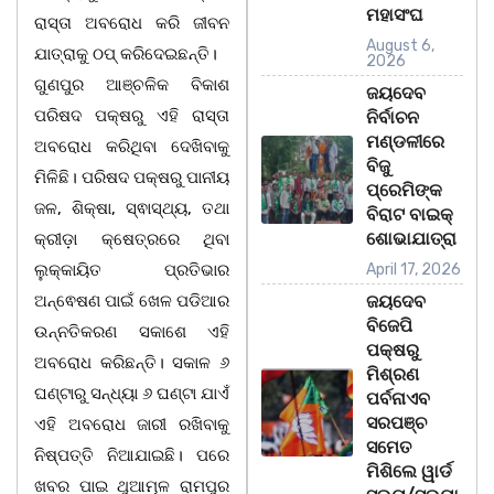
ମହାସଂଘ
ରାସ୍ତା ଅବରୋଧ କରି ଜୀବନ
August 6,
ଯାତ୍ରାକୁ ଠପ୍ କରିଦେଇଛନ୍ତି।
2026
ଗୁଣପୁର ଆଞ୍ଚଳିକ ବିକାଶ
ଜୟଦେବ
ପରିଷଦ ପକ୍ଷରୁ ଏହି ରାସ୍ତା
ନିର୍ବାଚନ
ମଣ୍ଡଳୀରେ
ଅବରୋଧ କରିଥିବା ଦେଖିବାକୁ
ବିଜୁ
ମିଳିଛି। ପରିଷଦ ପକ୍ଷରୁ ପାନୀୟ
ପ୍ରେମିଙ୍କ
ଜଳ, ଶିକ୍ଷା, ସ୍ଵାସ୍ଥ୍ୟ, ତଥା
ବିରାଟ ବାଇକ୍
ଶୋଭାଯାତ୍ରା
କ୍ରୀଡ଼ା କ୍ଷେତ୍ରରେ ଥିବା
ଲୁକ୍କାୟିତ ପ୍ରତିଭାର
April 17, 2026
ଅନ୍ଵେଷଣ ପାଇଁ ଖେଳ ପଡିଆର
ଜୟଦେବ
ବିଜେପି
ଉନ୍ନତିକରଣ ସକାଶେ ଏହି
ପକ୍ଷରୁ
ଅବରୋଧ କରିଛନ୍ତି। ସକାଳ ୬
ମିଶ୍ରଣ
ଘଣ୍ଟାରୁ ସନ୍ଧ୍ୟା ୬ ଘଣ୍ଟା ଯାଏଁ
ପର୍ବନାଏବ
ସରପଞ୍ଚ
ଏହି ଅବରୋଧ ଜାରୀ ରଖିବାକୁ
ସମେତ
ନିଷ୍ପତ୍ତି ନିଆଯାଇଛି। ପରେ
ମିଶିଲେ ୱାର୍ଡ
ଖବର ପାଇ ଥୁଆମୂଳ ରାମପୁର