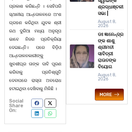
ସ୍ୱାଇଁଙ୍କ
ପ୍ରକାଶ କରିଛନ୍ତି । ସେହିପରି
ଶ୍ରଦ୍ଧାଞ୍ଚଳୀ
ସଭା |
ସ୍ଥାନୀୟ ଆନ୍ଦୋଳନରେ ଅଂଶ
August 8,
ଗ୍ରହଣ କରିଥିବା ଯୁବକ ଶ୍ରୀ
2026
ରଥ ଦୁରିଆ ମଧ୍ୟ ଅନୁରୂପ
ଡଃ ଜ୍ଞାନେନ୍ଦ୍ର
ଭାବେ ନିଜର ପ୍ରତିକ୍ରିୟା
ଙ୍କ ଶାଶୁ
ଶ୍ରୀମତୀ
ଦେଇଛନ୍ତି। ପରେ ବିଡ଼ିଓ
ସାବିତ୍ରୀ
ଆନ୍ଦୋଳନକାରୀଙ୍କୁ
ରାଉତଙ୍କ
ଖୁବଶୀଘ୍ର ତାଙ୍କ ଦାବି ପୂରଣ
ବିୟୋଗ
କରିବାକୁ ପ୍ରତିଶ୍ରୁତି
August 8,
2026
ଦେବାପରେ ରାସ୍ତା ଅବରୋଧ
ହଟାଇଥିବା ଦେଖିବାକୁ ମିଳିଛି ।
MORE
Social
Share
On: