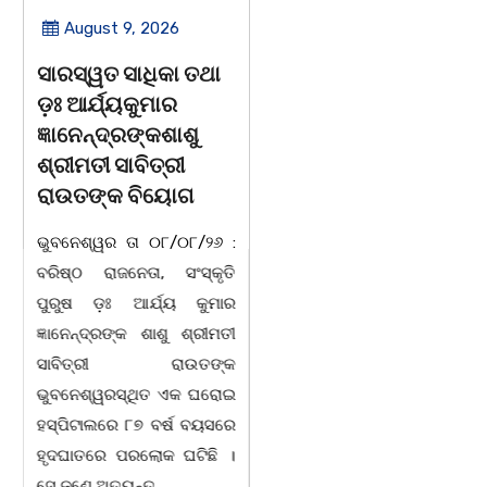
August 9, 2026
August 8, 2026
ସାରସ୍ୱତ ସାଧିକା ତଥା
ଗାୟକ ଶେଖର
ଡ଼ଃ ଆର୍ଯ୍ୟକୁମାର
ଜଗନ୍ନାଥ ବେହେରା ଓ
ଜ୍ଞାନେନ୍ଦ୍ରଙ୍କଶାଶୁ
ଗାୟକ ସମ୍ରାଟ ଅଭୟ
ଶ୍ରୀମତୀ ସାବିତ୍ରୀ
ଚରଣ ସ୍ୱାଇଁଙ୍କ
ରାଉତଙ୍କ ବିୟୋଗ
ଶ୍ରଦ୍ଧାଞ୍ଚଳୀ ସଭା |
ଭୁବନେଶ୍ୱର ତା ୦୮/୦୮/୨୬ :
ଚିଲିକା, ୮। ୮:ଖୋର୍ଦ୍ଧା ଜିଲ୍ଲା
ବରିଷ୍ଠ ରାଜନେତା, ସଂସ୍କୃତି
ବାଣପୁର ବ୍ଲକ ଅନ୍ତର୍ଗତ ନାଚୁଣୀ
ପୁରୁଷ ଡ଼ଃ ଆର୍ଯ୍ୟ କୁମାର
ଠାରେ ବାଣପୁର ଭଗବତୀ ମଣ୍ଡଳ
ଜ୍ଞାନେନ୍ଦ୍ରଙ୍କ ଶାଶୁ ଶ୍ରୀମତୀ
ପାଲାଗାୟକ ପରିଷଦ ଓ ଜାଗୃତିକା
ସାବିତ୍ରୀ ରାଉତଙ୍କ
ଅନୁଷ୍ଠାନର ମିଳିତ
ଭୁବନେଶ୍ୱରସ୍ଥିତ ଏକ ଘରୋଇ
ଆନୁକୂଲ୍ୟରେ ସ୍ୱର୍ଗତ ଗାୟକ
ହସ୍ପିଟାଲରେ ୮୭ ବର୍ଷ ବୟସରେ
ଶେଖର ପଦ୍ମଶ୍ରୀ ଜଗନ୍ନାଥ
ହୃଦଘାତରେ ପରଲୋକ ଘଟିଛି ।
ବେହେରା ଓ ଗାୟକ ସମ୍ରାଟ
ସେ ଜଣେ ଅତ୍ୟନ୍ତ
ଅଭୟ ଚରଣ