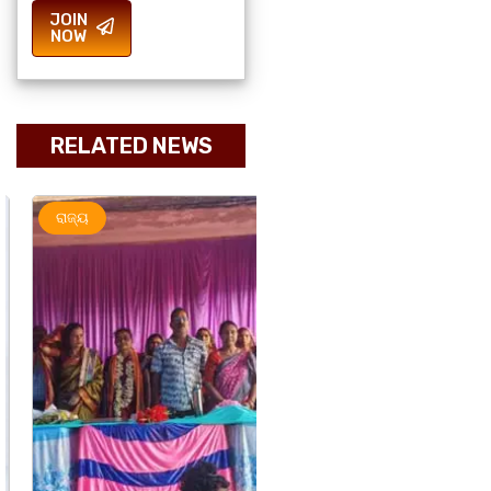
JOIN
NOW
RELATED NEWS
ରାଜ୍ୟ
ମହାନଗର
ରାଜ୍ୟ