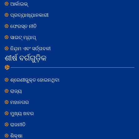
ଆର୍କାଇଭ୍
ପ୍ରତ୍ଯ଼ାଖ୍ଯ଼ାନକାରୀ
ଫେରସ୍ତ ନୀତି
ସାଇଟ୍ ମ୍ଯ଼ାପ୍
ନିଯ଼ମ ଏବଂ ସର୍ତ୍ତାବଳୀ
ଶୀର୍ଷ ବର୍ଗଗୁଡ଼ିକ
ଶ୍ରେଣୀଭୁକ୍ତ ହୋଇନଥିବା
ରାଜ୍ୟ
ମହାନଗର
ମୁଖ୍ୟ ଖବର
ରାଜନୀତି
ଶିକ୍ଷା