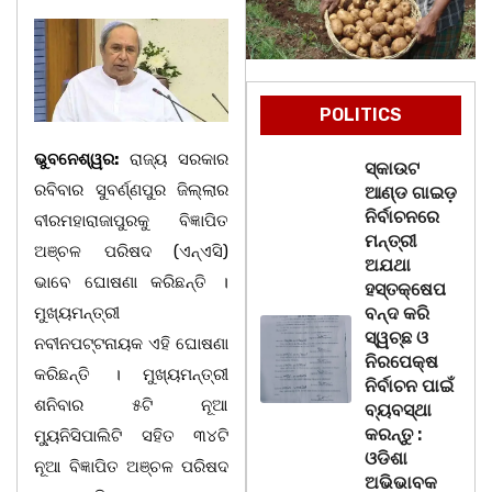
POLITICS
ଭୁବନେଶ୍ୱର:
ରାଜ୍ୟ ସରକାର
ସ୍କାଉଟ
ରବିବାର ସୁବର୍ଣ୍ଣପୁର ଜିଲ୍ଲାର
ଆଣ୍ଡ ଗାଇଡ଼
ନିର୍ବାଚନରେ
ବୀରମହାରାଜାପୁରକୁ ବିଜ୍ଞାପିତ
ମନ୍ତ୍ରୀ
ଅଞ୍ଚଳ ପରିଷଦ (ଏନ୍ଏସି)
ଅଯଥା
ଭାବେ ଘୋଷଣା କରିଛନ୍ତି ।
ହସ୍ତକ୍ଷେପ
ମୁଖ୍ୟମନ୍ତ୍ରୀ
ବନ୍ଦ କରି
ସ୍ୱଚ୍ଛ ଓ
ନବୀନପଟ୍ଟନାୟକ ଏହି ଘୋଷଣା
ନିରପେକ୍ଷ
କରିଛନ୍ତି । ମୁଖ୍ୟମନ୍ତ୍ରୀ
ନିର୍ବାଚନ ପାଇଁ
ଶନିବାର ୫ଟି ନୂଆ
ବ୍ୟବସ୍ଥା
କରନ୍ତୁ :
ମ୍ୟୁନିସିପାଲିଟି ସହିତ ୩୪ଟି
ଓଡିଶା
ନୂଆ ବିଜ୍ଞାପିତ ଅଞ୍ଚଳ ପରିଷଦ
ଅଭିଭାବକ