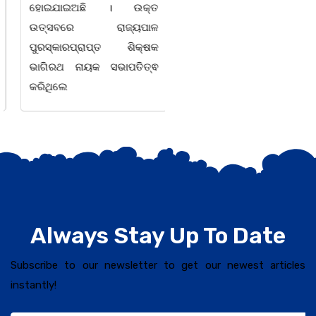
ହୋଇଯାଇଅଛି । ଉକ୍ତ
ବର୍ଣ ଓ ବ୍ୟଞ୍ଜନ ବର୍ଣକୁ ନେଇ
ଉତ୍ସବରେ ରାଜ୍ୟପାଳ
ଘୋର
ପୁରସ୍କାରପ୍ରାପ୍ତ ଶିକ୍ଷକ
ଭାଗିରଥ ନାୟକ ସଭାପତିତ୍ଵ
କରିଥିଲେ
Always Stay Up To Date
Subscribe to our newsletter to get our newest articles
instantly!