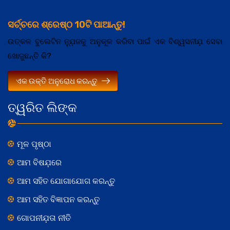
ସର୍ଚ୍ଚରେ ଶ୍ରେଷ୍ଠ 10ଟି ପାଆନ୍ତୁ!
ଉତ୍କଳ ବୁଲେଟିନ ନ୍ଯ଼ୁଜକୁ ଅନୁକୂଳ କରିବା ପାଇଁ ଏକ ବିଶ୍ୱସନୀଯ଼ ସେବା
ଖୋଜୁଛନ୍ତି କି?
ଏକ ଉକ୍ତି ଅନୁରୋଧ କରନ୍ତୁ
ତ୍ୱରିତ ଲିଙ୍କ
ମୂଳ ପୃଷ୍ଠା
ଆମ ବିଷଯ଼ରେ
ଆମ ସହିତ ଯୋଗାଯୋଗ କରନ୍ତୁ
ଆମ ସହିତ ବିଜ୍ଞାପନ କରନ୍ତୁ
ଗୋପନୀଯ଼ତା ନୀତି