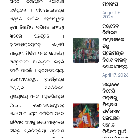
ଗଠନ ବିଷୟରେ ଘୋଷଣା
ମହାସଂଘ
କରିଥିଲେ । ବୀରମହାରାଜପୁର
August 6,
2026
ଏଥିରେ ସାମିଲ ହେବାଦ୍ୱାରା
ଜୟଦେବ
ନୂଆ ବିଜ୍ଞାପିତ ପରିଷଦ ସଂଖ୍ୟା
ନିର୍ବାଚନ
୩୫ରେ ପହଞ୍ଚିଛି ।
ମଣ୍ଡଳୀରେ
ବୀରମହାରାଜପୁରକୁ ଏନ୍ଏସି
ବିଜୁ
ପ୍ରେମିଙ୍କ
ମାନ୍ୟତା ମିଳିବା ପରେ ସ୍ଥାନୀୟ
ବିରାଟ ବାଇକ୍
ଅଞ୍ଚଳରେ ଆନନ୍ଦର ଲହରି
ଶୋଭାଯାତ୍ରା
ଖେଳି ଯାଇଛି । ସୂଚନାଯୋଗ୍ୟ,
April 17, 2026
ବୀରମହାରାଜପୁର ସୁବର୍ଣ୍ଣପୁର
ଜୟଦେବ
ଜିଲ୍ଲାର ସବଡିଭିଜନ
ବିଜେପି
ମୁଖ୍ୟାଳୟ ଅଟେ । ସୁବର୍ଣ୍ଣପୁର
ପକ୍ଷରୁ
ମିଶ୍ରଣ
ଜିଲ୍ଲା ବୀରମହାରାଜପୁରକୁ
ପର୍ବନାଏବ
ଏନ୍ଏସି ମାନ୍ୟତା ନମିଳିବା ପରେ
ସରପଞ୍ଚ
ଶନିବାର ଏହାକୁ ନେଇ ଅଞ୍ଚଳର
ସମେତ
ତୀବ୍ର ପ୍ରତିକ୍ରିୟା ପ୍ରକାଶ
ମିଶିଲେ ୱାର୍ଡ