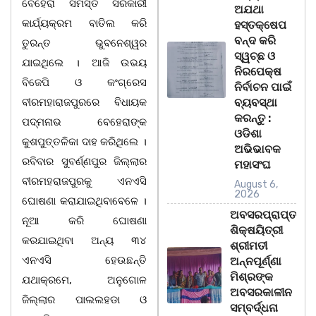
ବେହେରା ସମସ୍ତ ସରକାରୀ
ଅଯଥା
କାର୍ଯ୍ୟକ୍ରମ ବାତିଲ କରି
ହସ୍ତକ୍ଷେପ
ବନ୍ଦ କରି
ତୁରନ୍ତ ଭୁବନେଶ୍ୱର
ସ୍ୱଚ୍ଛ ଓ
ଯାଇଥିଲେ । ଆଜି ଉଭୟ
ନିରପେକ୍ଷ
ବିଜେପି ଓ କଂଗ୍ରେସ
ନିର୍ବାଚନ ପାଇଁ
ବୀରମହାରାଜପୁରରେ ବିଧାୟକ
ବ୍ୟବସ୍ଥା
କରନ୍ତୁ :
ପଦ୍ମନାଭ ବେହେରାଙ୍କ
ଓଡିଶା
କୁଶପୁତ୍ତଳିକା ଦାହ କରିଥିଲେ ।
ଅଭିଭାବକ
ରବିବାର ସୁବର୍ଣ୍ଣପୁର ଜିଲ୍ଲାର
ମହାସଂଘ
ବୀରମହରାଜପୁରକୁ ଏନଏସି
August 6,
2026
ଘୋଷଣା କରାଯାଇଥିବାବେଳେ ।
ଅବସରପ୍ରାପ୍ତ
ନୂଆ କରି ଘୋଷଣା
ଶିକ୍ଷୟିତ୍ରୀ
କରଯାଇଥିବା ଅନ୍ୟ ୩୪
ଶ୍ରୀମତୀ
ଏନଏସି ହେଉଛନ୍ତି
ଅନ୍ନପୂର୍ଣ୍ଣା
ମିଶ୍ରଙ୍କ
ଯଥାକ୍ରମେ, ଅନୁଗୋଳ
ଅବସରକାଳୀନ
ଜିଲ୍ଲାର ପାଲଲହଡା ଓ
ସମ୍ବର୍ଦ୍ଧନା