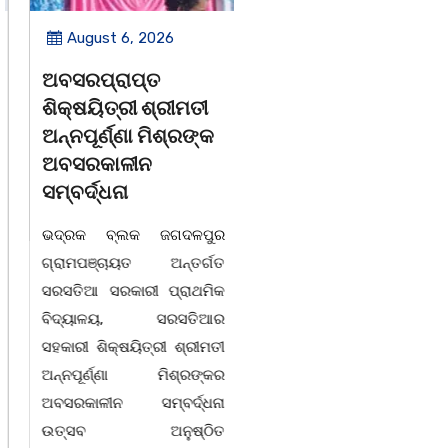
August 6, 2026
August 6, 2026
ଅବସରପ୍ରାପ୍ତ
ପୁନର୍ବାର ତ୍ରୁଟି ପିଲାଙ୍କୁ
ଶିକ୍ଷୟିତ୍ରୀ ଶ୍ରୀମତୀ
ମୂର୍ଖ କରିବାକୁ
ଅନ୍ନପୂର୍ଣ୍ଣା ମିଶ୍ରଙ୍କ
ଷଡଯନ୍ତ୍ର ! ଭୁଲ ବହି
ଅବସରକାଳୀନ
ପ୍ରତ୍ୟାହାର ନହେଲେ
ସମ୍ବର୍ଦ୍ଧନା
ଆସନ୍ତା 17 ତାରିଖରୁ
ଓଡିଶା ଅଭିଭାବକ
ଭଦ୍ରକ ବ୍ଲକ ଜଗଦଳପୁର
ମହାସଂଘର ଆମରଣ
ଗ୍ରାମପଞ୍ଚାୟତ ଅନ୍ତର୍ଗତ
ଅନଶନ
ସରସତିଆ ସରକାରୀ ପ୍ରାଥମିକ
ବିଦ୍ୟାଳୟ, ସରସତିଆର
ଭୁବନେଶ୍ୱର ତା 4 ରିଖ l ସତେ
ସହକାରୀ ଶିକ୍ଷୟିତ୍ରୀ ଶ୍ରୀମତୀ
ଯେମିତି ପିଲାଙ୍କ ପାଠ ପଢା ପାଇଁ
ଅନ୍ନପୂର୍ଣ୍ଣା ମିଶ୍ରଙ୍କର
ସରକାରଙ୍କ ଧ୍ୟାନ ହିଁ ନାହିଁ l
ଅବସରକାଳୀନ ସମ୍ବର୍ଦ୍ଧନା
ପ୍ରଥମ ଶ୍ରେଣୀ ବହିରେ ପୁଣି
ଉତ୍ସବ ଅନୁଷ୍ଠିତ
ମହାତ୍ରୁଟି l ବର୍ଣମାଳାରେ ସ୍ୱର