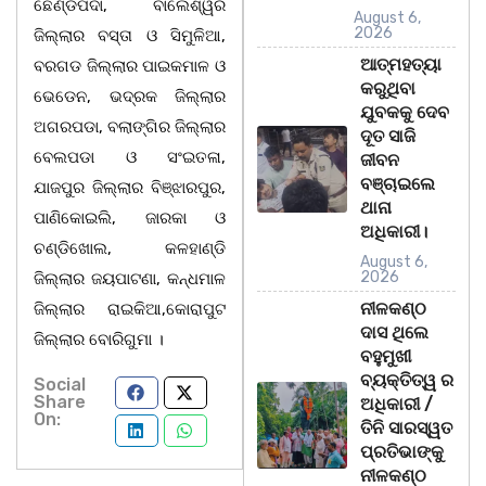
ଛେଣ୍ଡିପଦା, ବାଲେଶ୍ୱର
August 6,
2026
ଜିଲ୍ଲାର ବସ୍ତା ଓ ସିମୁଳିଆ,
ଆତ୍ମହତ୍ୟା
ବରଗଡ ଜିଲ୍ଲାର ପାଇକମାଳ ଓ
କରୁଥିବା
ଭେଡେନ, ଭଦ୍ରକ ଜିଲ୍ଲାର
ଯୁବକକୁ ଦେବ
ଅଗରପଡା, ବଲାଙ୍ଗିର ଜିଲ୍ଲାର
ଦୂତ ସାଜି
ବେଲପଡା ଓ ସଂଇତଳା,
ଜୀବନ
ବଞ୍ଚାଇଲେ
ଯାଜପୁର ଜିଲ୍ଲାର ବିଞ୍ଝାରପୁର,
ଥାନା
ପାଣିକୋଇଲି, ଜାରକା ଓ
ଅଧିକାରୀ।
ଚଣ୍ଡିଖୋଲ, କଳହାଣ୍ଡି
August 6,
2026
ଜିଲ୍ଲାର ଜୟପାଟଣା, କନ୍ଧମାଳ
ନୀଳକଣ୍ଠ
ଜିଲ୍ଲାର ରାଇକିଆ,କୋରାପୁଟ
ଦାସ ଥିଲେ
ଜିଲ୍ଲାର ବୋରିଗୁମା ।
ବହୁମୁଖୀ
ବ୍ୟକ୍ତିତ୍ୱ ର
Social
Share
ଅଧିକାରୀ /
On:
ତିନି ସାରସ୍ୱତ
ପ୍ରତିଭାଙ୍କୁ
ନୀଳକଣ୍ଠ