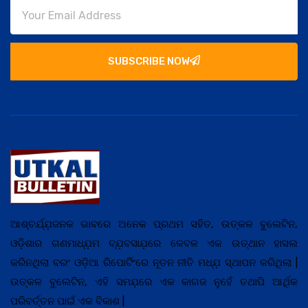
SUBSCRIBE NOW
ଆଶ୍ଚର୍ଯ୍ଯ଼ଜନକ ଭାବରେ ଅନେକ ପ୍ରଥମ ସହିତ, ଉତ୍କଳ ବୁଲେଟିନ,
ଓଡ଼ିଶାର ଗଣମାଧ୍ଯ଼ମ ବ୍ଯ଼ବସାଯ଼ରେ କେବଳ ଏକ ଉତ୍ଥାନ ହାସଲ
କରିନଥିଲା ବରଂ ଓଡ଼ିଆ ରିପୋର୍ଟିଂରେ ନୂତନ ନୀତି ମଧ୍ଯ଼ ସ୍ଥାପନ କରିଥିଲା |
ଉତ୍କଳ ବୁଲେଟିନ, ଏହି ସମଯ଼ରେ ଏକ କାଗଜ ନୁହେଁ ତଥାପି ଆର୍ଥିକ
ପରିବର୍ତ୍ତନ ପାଇଁ ଏକ ବିକାଶ |