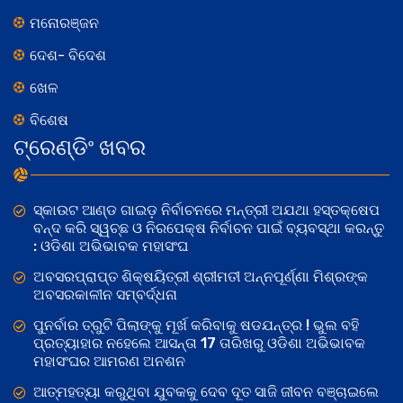
ମନୋରଞ୍ଜନ
ଦେଶ- ବିଦେଶ
ଖେଳ
ବିଶେଷ
ଟ୍ରେଣ୍ଡିଂ ଖବର
ସ୍କାଉଟ ଆଣ୍ଡ ଗାଇଡ଼ ନିର୍ବାଚନରେ ମନ୍ତ୍ରୀ ଅଯଥା ହସ୍ତକ୍ଷେପ
ବନ୍ଦ କରି ସ୍ୱଚ୍ଛ ଓ ନିରପେକ୍ଷ ନିର୍ବାଚନ ପାଇଁ ବ୍ୟବସ୍ଥା କରନ୍ତୁ
: ଓଡିଶା ଅଭିଭାବକ ମହାସଂଘ
ଅବସରପ୍ରାପ୍ତ ଶିକ୍ଷୟିତ୍ରୀ ଶ୍ରୀମତୀ ଅନ୍ନପୂର୍ଣ୍ଣା ମିଶ୍ରଙ୍କ
ଅବସରକାଳୀନ ସମ୍ବର୍ଦ୍ଧନା
ପୁନର୍ବାର ତ୍ରୁଟି ପିଲାଙ୍କୁ ମୂର୍ଖ କରିବାକୁ ଷଡଯନ୍ତ୍ର ! ଭୁଲ ବହି
ପ୍ରତ୍ୟାହାର ନହେଲେ ଆସନ୍ତା 17 ତାରିଖରୁ ଓଡିଶା ଅଭିଭାବକ
ମହାସଂଘର ଆମରଣ ଅନଶନ
ଆତ୍ମହତ୍ୟା କରୁଥିବା ଯୁବକକୁ ଦେବ ଦୂତ ସାଜି ଜୀବନ ବଞ୍ଚାଇଲେ