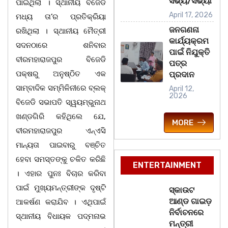
ସଭ୍ୟ/ସଭ୍ୟା
ପାଇଥିଲା । ସ୍ଥାନୀୟ ବିଜେଡି
April 17, 2026
ମଧ୍ୟ ତା’ର ପ୍ରତିକ୍ରିୟା
ଜନଗଣନା
ରଖିଥିଲା । ସ୍ଥାନୀୟ ମୈତ୍ରୀ
କାର୍ଯ୍ୟକ୍ରମ
ସଦନଠାରେ ଶନିବାର
ପାଇଁ ନିଯୁକ୍ତି
ବୀରମହାରାଜପୁର ବିଜେଡି
ପତ୍ର
ପକ୍ଷରୁ ଅନୁଷ୍ଠିତ ଏକ
ପ୍ରଦାନ
ସାମ୍ବାଦିକ ସମ୍ମିଳିନୀରେ ବ୍ଲକ୍
April 12,
2026
ବିଜେଡି ସଭାପତି ସ୍ୱୟମ୍ଭୁନାଥ
ଖଣ୍ଡଗିରି କହିଥିଲେ ଯେ,
MORE
ବୀରମହାରାଜପୁର ଏନ୍ଏସି
ମାନ୍ୟତା ପାଇବାରୁ ବଞ୍ଚିତ
ହେବା ସମସ୍ତଙ୍କୁ ଚକିତ କରିଛି
ENTERTAINMENT
। ଏହାର ପୁନଃ ବିଚାର କରିବା
ପାଇଁ ମୁଖ୍ୟମନ୍ତ୍ରୀଙ୍କ ଦୃଷ୍ଟି
ସ୍କାଉଟ
ଆଣ୍ଡ ଗାଇଡ଼
ଆକର୍ଷଣ କରାଯିବ । ଏଥିପାଇଁ
ନିର୍ବାଚନରେ
ସ୍ଥାନୀୟ ବିଧାୟକ ପଦ୍ମନାଭ
ମନ୍ତ୍ରୀ