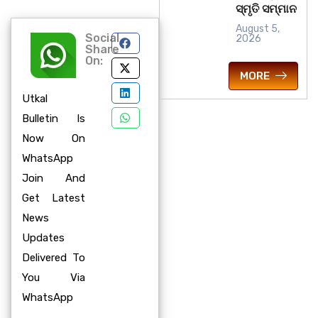
ସ୍ମୃତି ସମ୍ମାନ
August 5,
Social
2026
Share
On:
MORE
Utkal
Bulletin Is
Now On
WhatsApp
Join And
Get Latest
News
Updates
Delivered To
You Via
WhatsApp