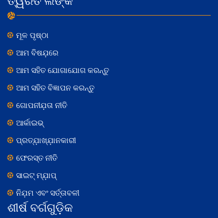
ତ୍ୱରିତ ଲିଙ୍କ
ମୂଳ ପୃଷ୍ଠା
ଆମ ବିଷଯ଼ରେ
ଆମ ସହିତ ଯୋଗାଯୋଗ କରନ୍ତୁ
ଆମ ସହିତ ବିଜ୍ଞାପନ କରନ୍ତୁ
ଗୋପନୀଯ଼ତା ନୀତି
ଆର୍କାଇଭ୍
ପ୍ରତ୍ଯ଼ାଖ୍ଯ଼ାନକାରୀ
ଫେରସ୍ତ ନୀତି
ସାଇଟ୍ ମ୍ଯ଼ାପ୍
ନିଯ଼ମ ଏବଂ ସର୍ତ୍ତାବଳୀ
ଶୀର୍ଷ ବର୍ଗଗୁଡ଼ିକ