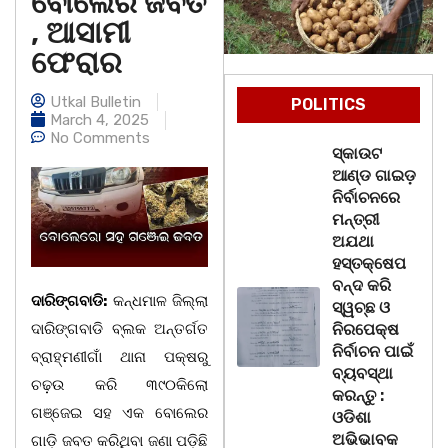
ବୋଲେର ଜବତ
, ଆସାମୀ
ଫେରାର
Utkal Bulletin
POLITICS
March 4, 2025
No Comments
ସ୍କାଉଟ
ଆଣ୍ଡ ଗାଇଡ଼
ନିର୍ବାଚନରେ
ମନ୍ତ୍ରୀ
ଅଯଥା
ହସ୍ତକ୍ଷେପ
ବନ୍ଦ କରି
ଦାରିଙ୍ଗବାଡି:
କନ୍ଧମାଳ ଜିଲ୍ଲା
ସ୍ୱଚ୍ଛ ଓ
ଦାରିଙ୍ଗବାଡି ବ୍ଲକ ଅନ୍ତର୍ଗତ
ନିରପେକ୍ଷ
ନିର୍ବାଚନ ପାଇଁ
ବ୍ରାହ୍ମଣୀଗାଁ ଥାନା ପକ୍ଷରୁ
ବ୍ୟବସ୍ଥା
ଚଢ଼ଉ କରି ୩୯୦କିଲୋ
କରନ୍ତୁ :
ଗଞ୍ଜେଇ ସହ ଏକ ବୋଲେର
ଓଡିଶା
ଅଭିଭାବକ
ଗାଡ଼ି ଜବତ କରିଥିବା ଜଣା ପଡ଼ିଛି