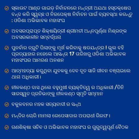
ସ୍କାଉଟ ଆଣ୍ଡ ଗାଇଡ଼ ନିର୍ବାଚନରେ ମନ୍ତ୍ରୀ ଅଯଥା ହସ୍ତକ୍ଷେପ
ବନ୍ଦ କରି ସ୍ୱଚ୍ଛ ଓ ନିରପେକ୍ଷ ନିର୍ବାଚନ ପାଇଁ ବ୍ୟବସ୍ଥା କରନ୍ତୁ
: ଓଡିଶା ଅଭିଭାବକ ମହାସଂଘ
ଅବସରପ୍ରାପ୍ତ ଶିକ୍ଷୟିତ୍ରୀ ଶ୍ରୀମତୀ ଅନ୍ନପୂର୍ଣ୍ଣା ମିଶ୍ରଙ୍କ
ଅବସରକାଳୀନ ସମ୍ବର୍ଦ୍ଧନା
ପୁନର୍ବାର ତ୍ରୁଟି ପିଲାଙ୍କୁ ମୂର୍ଖ କରିବାକୁ ଷଡଯନ୍ତ୍ର ! ଭୁଲ ବହି
ପ୍ରତ୍ୟାହାର ନହେଲେ ଆସନ୍ତା 17 ତାରିଖରୁ ଓଡିଶା ଅଭିଭାବକ
ମହାସଂଘର ଆମରଣ ଅନଶନ
ଆତ୍ମହତ୍ୟା କରୁଥିବା ଯୁବକକୁ ଦେବ ଦୂତ ସାଜି ଜୀବନ ବଞ୍ଚାଇଲେ
ଥାନା ଅଧିକାରୀ।
ନୀଳକଣ୍ଠ ଦାସ ଥିଲେ ବହୁମୁଖୀ ବ୍ୟକ୍ତିତ୍ୱ ର ଅଧିକାରୀ /ତିନି
ସାରସ୍ୱତ ପ୍ରତିଭାଙ୍କୁ ନୀଳକଣ୍ଠ ସ୍ମୃତି ସମ୍ମାନ
ବକୁଳବନର ମହକ ସତ୍ୟବାଦୀ ର ସନ୍ଥ
ମନ୍ଦିର ଚୋରି ମାମଲା ରେପେସାଦାର ଅପରାଧୀ ଗିରଫ।
ଗଣଶିକ୍ଷା ସଚିବ ଓ ଅଭିଭାବକ ମହାସଂଘ ର ଗୁରୁତ୍ୱପୂର୍ଣ ବୈଠକ