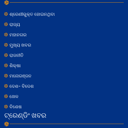
ଶ୍ରେଣୀଭୁକ୍ତ ହୋଇନଥିବା
ରାଜ୍ୟ
ମହାନଗର
ମୁଖ୍ୟ ଖବର
ରାଜନୀତି
ଶିକ୍ଷା
ମନୋରଞ୍ଜନ
ଦେଶ- ବିଦେଶ
ଖେଳ
ବିଶେଷ
ଟ୍ରେଣ୍ଡିଂ ଖବର