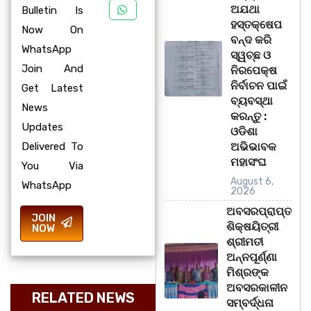
ଅଯଥା
Bulletin Is
ହସ୍ତକ୍ଷେପ
Now On
ବନ୍ଦ କରି
WhatsApp
ସ୍ୱଚ୍ଛ ଓ
Join And
ନିରପେକ୍ଷ
ନିର୍ବାଚନ ପାଇଁ
Get Latest
ବ୍ୟବସ୍ଥା
News
କରନ୍ତୁ :
Updates
ଓଡିଶା
Delivered To
ଅଭିଭାବକ
ମହାସଂଘ
You Via
August 6,
WhatsApp
2026
ଅବସରପ୍ରାପ୍ତ
JOIN
ଶିକ୍ଷୟିତ୍ରୀ
NOW
ଶ୍ରୀମତୀ
ଅନ୍ନପୂର୍ଣ୍ଣା
ମିଶ୍ରଙ୍କ
ଅବସରକାଳୀନ
RELATED NEWS
ସମ୍ବର୍ଦ୍ଧନା