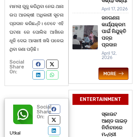
ସଭ୍ୟ/ସଭ୍ୟା
ମାମଲା ରୁଜୁ କରିଥିବା ନେଇ ଥାନା
April 17, 2026
ଉପ ଆରକ୍ଷୀ ଅଧିକାରୀ ସୂଚନା
ଜନଗଣନା
ପ୍ରଦାନ କରିଛନ୍ତି। ତେବେ ଏହି
କାର୍ଯ୍ୟକ୍ରମ
ପାଇଁ ନିଯୁକ୍ତି
ଘଟଣା ରେ ପୋଲିସ ଆଖିରେ
ପତ୍ର
ଧୂଳି ଦେଇ ଆସାମୀ ଖସି ପଳେଇ
ପ୍ରଦାନ
ଥିବା ଜଣା ପଡ଼ିଛି।
April 12,
2026
Social
Share
On:
MORE
ENTERTAINMENT
Social
Share
ସ୍କାଉଟ
On:
ଆଣ୍ଡ ଗାଇଡ଼
ନିର୍ବାଚନରେ
Utkal
ମନ୍ତ୍ରୀ