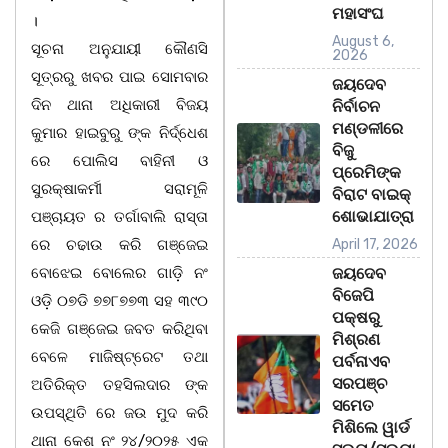
ମହାସଂଘ
।
August 6,
ସୂଚନା ଅନୁଯାୟୀ କୌଣସି
2026
ସୂତ୍ରରୁ ଖବର ପାଇ ସୋମବାର
ଜୟଦେବ
ଦିନ ଥାନା ଅଧିକାରୀ ବିଜୟ
ନିର୍ବାଚନ
ମଣ୍ଡଳୀରେ
କୁମାର ହାଇବୁରୁ ଙ୍କ ନିର୍ଦ୍ଧେଶ
ବିଜୁ
ରେ ପୋଲିସ ବାହିନୀ ଓ
ପ୍ରେମିଙ୍କ
ସୁରକ୍ଷାକର୍ମୀ ସରାମୂଳି
ବିରାଟ ବାଇକ୍
ଶୋଭାଯାତ୍ରା
ପଞ୍ଚାୟତ ର ତର୍ଗାବାଲି ରାସ୍ତା
ରେ ଚଢାଉ କରି ଗଞ୍ଜେଇ
April 17, 2026
ବୋଝେଇ ବୋଲେର ଗାଡ଼ି ନଂ
ଜୟଦେବ
ବିଜେପି
ଓଡ଼ି ୦୭ଡି ୭୭୮୭୭୩ ସହ ୩୯୦
ପକ୍ଷରୁ
କେଜି ଗଞ୍ଜେଇ ଜବତ କରିଥିବା
ମିଶ୍ରଣ
ବେଳେ ମାଜିଷ୍ଟ୍ରେଟ ତଥା
ପର୍ବନାଏବ
ସରପଞ୍ଚ
ଅତିରିକ୍ତ ତହସିଲଦାର ଙ୍କ
ସମେତ
ଉପସ୍ଥିତି ରେ ଜଉ ମୁଦ କରି
ମିଶିଲେ ୱାର୍ଡ
ଥାନା କେଶ ନଂ ୨୪/୨୦୨୫ ଏକ