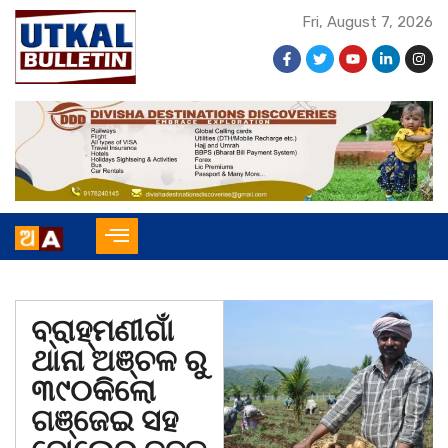
Fri, August 7, 2026
ବ୍ରାହ୍ମଣୀଗାଁ
ଥାନା ଅଞ୍ଚଳ ରୁ
୩୯୦କିଲୋ
ଗଞ୍ଜେଇ ସହ