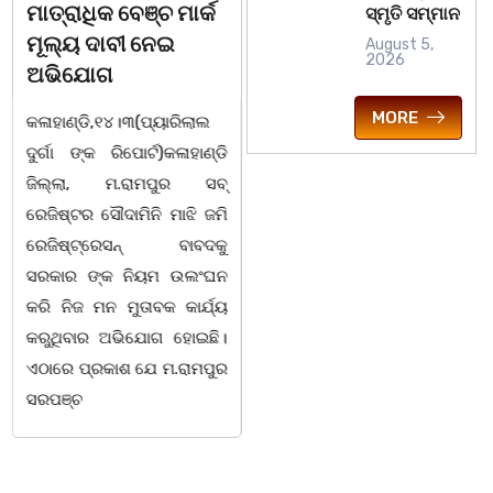
ସ୍ମୃତି ସମ୍ମାନ
କଳାହାଣ୍ଡି,୧୪|୩(ପ୍ୟାରିଲାଲ
ଭୁବନେଶ୍ୱର, 08/03/ 26:
August 5,
ଦୁର୍ଗା ଙ୍କ ରିପୋର୍ଟ):ବେଆଇନ
ସାମାଜିକ ଅନୁଷ୍ଠାନ "ସଶକ୍ତ
2026
ଭାବେ ବନ୍ୟଜନ୍ତୁ ଙ୍କ ର ଶିକାର
ଓଡିଶା"ପକ୍ଷରୁ ସ୍ଥାନୀୟ
MORE
କରି ବ୍ୟବସାୟ ଚାଲୁଥିବା
ସିଆରପି ସ୍ଥିତ କାର୍ଯ୍ୟାଳୟ
ସମ୍ପର୍କରେ କୌଣସି ସୂତ୍ରରୁ
ଠାରେ "ବିଶ୍ୱ ମହିଳା ଦିବସ
ସୂଚନା ପାଇ କଳାହାଣ୍ଡି ଉତ୍ତର
-2026 ଆବାହକ ବିଜୟ କୁମାର
ବନଖଣ୍ଡ ଅଧୀନ କେଗାଁ ରେଞ୍ଜର
ପ୍ରଧାନଙ୍କ ସଂଯୋଜନା ଓ
ବନ କର୍ମଚାରୀ ମାନେ ଗରଗାବ
ସଭାପତିତ୍ବ ରେ ଅନୁଷ୍ଠିତ
ସେକ୍ସନ ଅଧୀନ କାନ୍ଦୁଲଝର
ହୋଇ ଯାଇଛି l ମହିଳା
ସଶକ୍ତିକରଣ