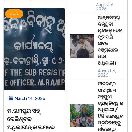
August 6,
2026
ଅପରାଧ
ରାଜ୍ୟ
ରାଜ୍ୟ
ଆତ୍ମହତ୍ୟା
କରୁଥିବା
ଯୁବକକୁ ଦେବ
ଦୂତ ସାଜି
ଜୀବନ
ବଞ୍ଚାଇଲେ
ଥାନା
ଅଧିକାରୀ।
August 6,
2026
ନୀଳକଣ୍ଠ
ଦାସ ଥିଲେ
ବହୁମୁଖୀ
March 14, 2026
March 8, 2026
ବ୍ୟକ୍ତିତ୍ୱ ର
ଅଧିକାରୀ /
ଚିତାବାଘ ର ନଖ ଜବତ
ସଶକ୍ତ ଓଡିଶା ପକ୍ଷରୁ
ତିନି ସାରସ୍ୱତ
ତିନି ଯୁବକ ଗିରଫ ଓ
ବିଶ୍ୱ ମହିଳା ଦିବସ
ପ୍ରତିଭାଙ୍କୁ
କୋର୍ଟ ଚାଲାଣ
ଅନୁଷ୍ଠିତ
ନୀଳକଣ୍ଠ