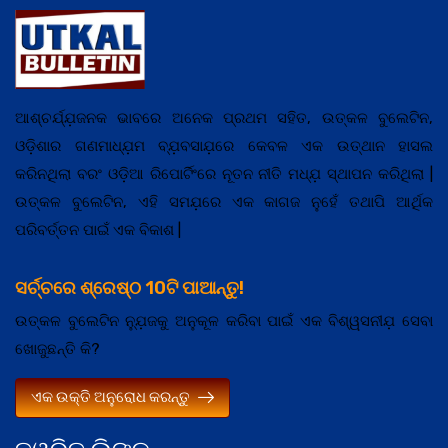
ଆଶ୍ଚର୍ଯ୍ଯ଼ଜନକ ଭାବରେ ଅନେକ ପ୍ରଥମ ସହିତ, ଉତ୍କଳ ବୁଲେଟିନ,
ଓଡ଼ିଶାର ଗଣମାଧ୍ଯ଼ମ ବ୍ଯ଼ବସାଯ଼ରେ କେବଳ ଏକ ଉତ୍ଥାନ ହାସଲ
କରିନଥିଲା ବରଂ ଓଡ଼ିଆ ରିପୋର୍ଟିଂରେ ନୂତନ ନୀତି ମଧ୍ଯ଼ ସ୍ଥାପନ କରିଥିଲା |
ଉତ୍କଳ ବୁଲେଟିନ, ଏହି ସମଯ଼ରେ ଏକ କାଗଜ ନୁହେଁ ତଥାପି ଆର୍ଥିକ
ପରିବର୍ତ୍ତନ ପାଇଁ ଏକ ବିକାଶ |
ସର୍ଚ୍ଚରେ ଶ୍ରେଷ୍ଠ 10ଟି ପାଆନ୍ତୁ!
ଉତ୍କଳ ବୁଲେଟିନ ନ୍ଯ଼ୁଜକୁ ଅନୁକୂଳ କରିବା ପାଇଁ ଏକ ବିଶ୍ୱସନୀଯ଼ ସେବା
ଖୋଜୁଛନ୍ତି କି?
ଏକ ଉକ୍ତି ଅନୁରୋଧ କରନ୍ତୁ