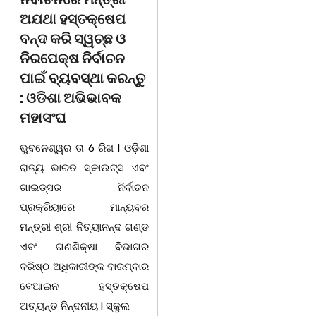
ଅଯଥା ହସ୍ତକ୍ଷେପ
ଅନ୍ନପୂର୍ଣ୍ଣା ମିଶ୍ରଙ୍କ
ବନ୍ଦ କରି ସ୍ୱଚ୍ଛ ଓ
ଅବସରକାଳୀନ
ନିରପେକ୍ଷ ନିର୍ବାଚନ
ସମ୍ବର୍ଦ୍ଧନା
ପାଇଁ ବ୍ୟବସ୍ଥା କରନ୍ତୁ
ଭଦ୍ରକ ବ୍ଲକ ଜଗଦଳପୁର
: ଓଡିଶା ଅଭିଭାବକ
ଗ୍ରାମପଞ୍ଚାୟତ ଅନ୍ତର୍ଗତ
ମହାସଂଘ
ସରସତିଆ ସରକାରୀ ପ୍ରାଥମିକ
ଭୁବନେଶ୍ୱର ତା 6 ରିଖ l ଓଡ଼ିଶା
ବିଦ୍ୟାଳୟ, ସରସତିଆର
ରାଜ୍ୟ ଭାରତ ସ୍କାଉଟ୍ସ ଏବଂ
ସହକାରୀ ଶିକ୍ଷୟିତ୍ରୀ ଶ୍ରୀମତୀ
ଗାଇଡ୍ସର ନିର୍ବାଚନ
ଅନ୍ନପୂର୍ଣ୍ଣା ମିଶ୍ରଙ୍କର
ପ୍ରକ୍ରିୟାରେ ମାନ୍ୟବର
ଅବସରକାଳୀନ ସମ୍ବର୍ଦ୍ଧନା
ମନ୍ତ୍ରୀ ଶ୍ରୀ ନିତ୍ୟାନନ୍ଦ ଗଣ୍ଡ
ଉତ୍ସବ ଅନୁଷ୍ଠିତ
ଏବଂ ଗଣଶିକ୍ଷା ବିଭାଗର
ହୋଇଯାଇଅଛି । ଉକ୍ତ
ବରିଷ୍ଠ ଅଧିକାରୀଙ୍କ ବାରମ୍ବାର
ଉତ୍ସବରେ ରାଜ୍ୟପାଳ
ବେଆଇନ ହସ୍ତକ୍ଷେପ
ପୁରସ୍କାରପ୍ରାପ୍ତ ଶିକ୍ଷକ
ଅତ୍ୟନ୍ତ ନିନ୍ଦନୀୟ l ସ୍କୁଲ
ଭାଗିରଥ ନାୟକ ସଭାପତିତ୍ଵ