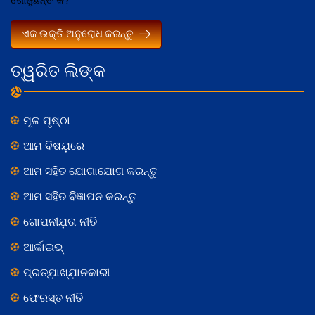
ଏକ ଉକ୍ତି ଅନୁରୋଧ କରନ୍ତୁ
ତ୍ୱରିତ ଲିଙ୍କ
ମୂଳ ପୃଷ୍ଠା
ଆମ ବିଷଯ଼ରେ
ଆମ ସହିତ ଯୋଗାଯୋଗ କରନ୍ତୁ
ଆମ ସହିତ ବିଜ୍ଞାପନ କରନ୍ତୁ
ଗୋପନୀଯ଼ତା ନୀତି
ଆର୍କାଇଭ୍
ପ୍ରତ୍ଯ଼ାଖ୍ଯ଼ାନକାରୀ
ଫେରସ୍ତ ନୀତି