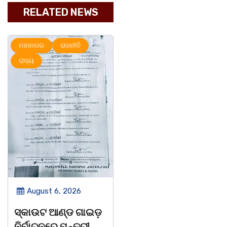
RELATED NEWS
ମହାନଗର
ରାଜନୀତି
ରାଜ୍ୟ
ରାଜ୍ୟ
August 6, 2026
August 6, 2026
ସ୍କାଉଟ ଆଣ୍ଡ ଗାଇଡ଼
ଅବସରପ୍ରାପ୍ତ
ନିର୍ବାଚନରେ ମନ୍ତ୍ରୀ
ଶିକ୍ଷୟିତ୍ରୀ ଶ୍ରୀମତୀ