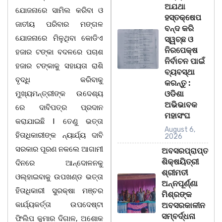
ଅଯଥା
ଯୋଜନାରେ ସାମିଲ କରିବା ଓ
ହସ୍ତକ୍ଷେପ
ଜାତୀୟ ପରିବାର ମଙ୍ଗଳ
ବନ୍ଦ କରି
ଯୋଜନାରେ ମିଳୁଥିବା କୋଡିଏ
ସ୍ୱଚ୍ଛ ଓ
ନିରପେକ୍ଷ
ହଜାର ଟଙ୍କା ବଦଳରେ ପଚାଶ
ନିର୍ବାଚନ ପାଇଁ
ହଜାର ଟଙ୍କାକୁ ସହାୟତା ରାଶି
ବ୍ୟବସ୍ଥା
ବୃଦ୍ଧି କରିବାକୁ
କରନ୍ତୁ :
ମୁଖ୍ୟମନ୍ତ୍ରୀଙ୍କ ଉଦେଶ୍ୟ
ଓଡିଶା
ଅଭିଭାବକ
ରେ ଦାବିପତ୍ର ପ୍ରଦାନ
ମହାସଂଘ
କରାଯାଇଛି l ତେଣୁ ଭତ୍ତା
August 6,
ହିତାଧିକାରୀଙ୍କ ନ୍ୟାର୍ଯ୍ୟ ଦାବି
2026
ସରକାର ପୂରଣ ନକଲେ ଆଗାମୀ
ଅବସରପ୍ରାପ୍ତ
ଶିକ୍ଷୟିତ୍ରୀ
ଦିନରେ ଆନ୍ଦୋଳନକୁ
ଶ୍ରୀମତୀ
ଓଲ୍ହାଇବାକୁ ଉପଖଣ୍ଡ ଭତ୍ତା
ଅନ୍ନପୂର୍ଣ୍ଣା
ହିତାଧିକାରୀ ସୁରକ୍ଷା ମଞ୍ଚର
ମିଶ୍ରଙ୍କ
କାର୍ଯ୍ୟକର୍ତ୍ତା ଉପଦେଷ୍ଟା
ଅବସରକାଳୀନ
ସମ୍ବର୍ଦ୍ଧନା
ଫିଲିପ କୁମାର ଦିଗାଳ, ଅଶୋକ