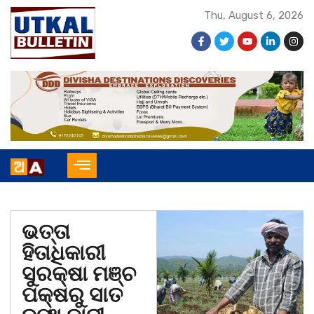
Thu, August 6, 2026
ଭତ୍ତା
ହିତାଧିକାରୀ
ସୁରକ୍ଷା ମଞ୍ଚ
ପକ୍ଷରୁ ସାତ