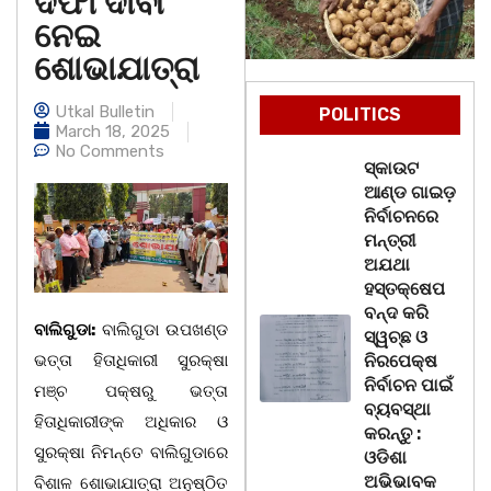
ଦଫା ଦାବୀ
ନେଇ
ଶୋଭାଯାତ୍ରା
Utkal Bulletin
POLITICS
March 18, 2025
No Comments
ସ୍କାଉଟ
ଆଣ୍ଡ ଗାଇଡ଼
ନିର୍ବାଚନରେ
ମନ୍ତ୍ରୀ
ଅଯଥା
ହସ୍ତକ୍ଷେପ
ବନ୍ଦ କରି
ବାଲିଗୁଡା:
ବାଲିଗୁଡା ଉପଖଣ୍ଡ
ସ୍ୱଚ୍ଛ ଓ
ଭତ୍ତା ହିତାଧିକାରୀ ସୁରକ୍ଷା
ନିରପେକ୍ଷ
ନିର୍ବାଚନ ପାଇଁ
ମଞ୍ଚ ପକ୍ଷରୁ ଭତ୍ତା
ବ୍ୟବସ୍ଥା
ହିତାଧିକାରୀଙ୍କ ଅଧିକାର ଓ
କରନ୍ତୁ :
ସୁରକ୍ଷା ନିମନ୍ତେ ବାଲିଗୁଡାରେ
ଓଡିଶା
ଅଭିଭାବକ
ବିଶାଳ ଶୋଭାଯାତ୍ରା ଅନୁଷ୍ଠିତ