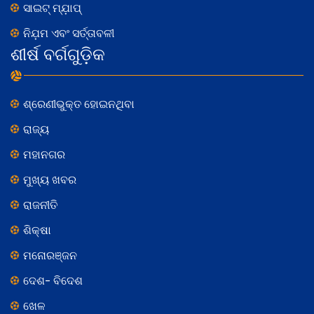
ସାଇଟ୍ ମ୍ଯ଼ାପ୍
ନିଯ଼ମ ଏବଂ ସର୍ତ୍ତାବଳୀ
ଶୀର୍ଷ ବର୍ଗଗୁଡ଼ିକ
ଶ୍ରେଣୀଭୁକ୍ତ ହୋଇନଥିବା
ରାଜ୍ୟ
ମହାନଗର
ମୁଖ୍ୟ ଖବର
ରାଜନୀତି
ଶିକ୍ଷା
ମନୋରଞ୍ଜନ
ଦେଶ- ବିଦେଶ
ଖେଳ