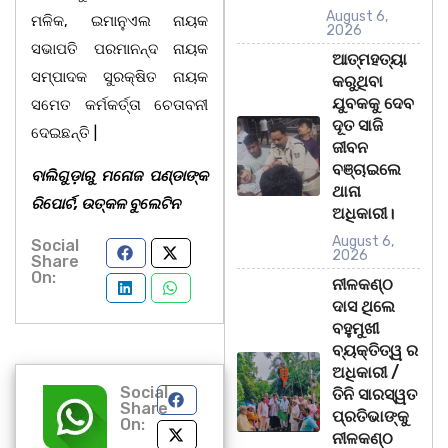
August 6,
ମଳିକ, ଇମାନୁଏଲ ନାୟକ
2026
ସଭାପତି ପରମାନନ୍ଦ ନାୟକ
ଆତ୍ମହତ୍ୟା
ସମ୍ପାଦକ ସୁରକ୍ଷିତ ନାୟକ
କରୁଥିବା
ଯୁବକକୁ ଦେବ
ସମେତ କର୍ମକର୍ତ୍ତା ଚେତାବନୀ
ଦୂତ ସାଜି
ଦେଇଛନ୍ତି |
ଜୀବନ
ବଞ୍ଚାଇଲେ
ବାଲିଗୁଡ଼ାରୁ ମନୋଜ ପଣ୍ଡାଙ୍କ
ଥାନା
ରିପୋର୍ଟ, ଉତ୍କଳ ବୁଲେଟିନ
ଅଧିକାରୀ।
August 6,
Social
2026
Share
On:
ନୀଳକଣ୍ଠ
ଦାସ ଥିଲେ
ବହୁମୁଖୀ
ବ୍ୟକ୍ତିତ୍ୱ ର
ଅଧିକାରୀ /
Social
ତିନି ସାରସ୍ୱତ
Share
ପ୍ରତିଭାଙ୍କୁ
On:
ନୀଳକଣ୍ଠ