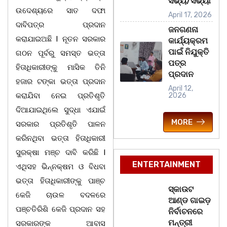
ସଭ୍ୟ/ସଭ୍ୟା
ଉଦେଶ୍ୟରେ ସାତ ଦଫା
April 17, 2026
ଦାବିପତ୍ର ପ୍ରଦାନ
ଜନଗଣନା
କରାଯାଇଅଛି l ନୂତନ ସରକାର
କାର୍ଯ୍ୟକ୍ରମ
ପାଇଁ ନିଯୁକ୍ତି
ଗଠନ ପୂର୍ବରୁ ସମସ୍ତ ଭତ୍ତା
ପତ୍ର
ହିତାଧିକାରୀଙ୍କୁ ମାସିକ ତିନି
ପ୍ରଦାନ
ହଜାର ଟଙ୍କା ଭତ୍ତା ପ୍ରଦାନ
April 12,
କରାଯିବା ନେଇ ପ୍ରତିଶୃତି
2026
ଦିଆଯାଇଥିଲେ ସୁଦ୍ଧା ଏଯାଇଁ
MORE
ସରକାର ପ୍ରତିଶୃତି ପାଳନ
କରିନଥିବା ଭତ୍ତା ହିତାଧିକାରୀ
ସୁରକ୍ଷା ମଞ୍ଚ ଦାବି କରିଛି l
ENTERTAINMENT
ଏଥିସହ ଭିନ୍ନକ୍ଷମ ଓ ବିଧବା
ଭତ୍ତା ହିତାଧିକାରୀଙ୍କୁ ପାଞ୍ଚ
ସ୍କାଉଟ
କେଜି ଚାଉଳ ବଦଳରେ
ଆଣ୍ଡ ଗାଇଡ଼
ପଞ୍ଚତିରିଶି କେଜି ପ୍ରଦାନ ସହ
ନିର୍ବାଚନରେ
ମନ୍ତ୍ରୀ
ସରକାରଙ୍କ ଆବାସ