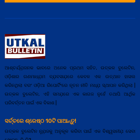
ଆଶ୍ଚର୍ଯ୍ଯ଼ଜନକ ଭାବରେ ଅନେକ ପ୍ରଥମ ସହିତ, ଉତ୍କଳ ବୁଲେଟିନ,
ଓଡ଼ିଶାର ଗଣମାଧ୍ଯ଼ମ ବ୍ଯ଼ବସାଯ଼ରେ କେବଳ ଏକ ଉତ୍ଥାନ ହାସଲ
କରିନଥିଲା ବରଂ ଓଡ଼ିଆ ରିପୋର୍ଟିଂରେ ନୂତନ ନୀତି ମଧ୍ଯ଼ ସ୍ଥାପନ କରିଥିଲା |
ଉତ୍କଳ ବୁଲେଟିନ, ଏହି ସମଯ଼ରେ ଏକ କାଗଜ ନୁହେଁ ତଥାପି ଆର୍ଥିକ
ପରିବର୍ତ୍ତନ ପାଇଁ ଏକ ବିକାଶ |
ସର୍ଚ୍ଚରେ ଶ୍ରେଷ୍ଠ 10ଟି ପାଆନ୍ତୁ!
ଉତ୍କଳ ବୁଲେଟିନ ନ୍ଯ଼ୁଜକୁ ଅନୁକୂଳ କରିବା ପାଇଁ ଏକ ବିଶ୍ୱସନୀଯ଼ ସେବା
ଖୋଜୁଛନ୍ତି କି?