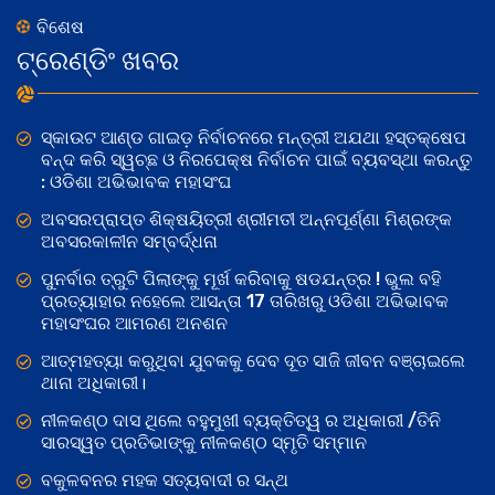
ବିଶେଷ
ଟ୍ରେଣ୍ଡିଂ ଖବର
ସ୍କାଉଟ ଆଣ୍ଡ ଗାଇଡ଼ ନିର୍ବାଚନରେ ମନ୍ତ୍ରୀ ଅଯଥା ହସ୍ତକ୍ଷେପ
ବନ୍ଦ କରି ସ୍ୱଚ୍ଛ ଓ ନିରପେକ୍ଷ ନିର୍ବାଚନ ପାଇଁ ବ୍ୟବସ୍ଥା କରନ୍ତୁ
: ଓଡିଶା ଅଭିଭାବକ ମହାସଂଘ
ଅବସରପ୍ରାପ୍ତ ଶିକ୍ଷୟିତ୍ରୀ ଶ୍ରୀମତୀ ଅନ୍ନପୂର୍ଣ୍ଣା ମିଶ୍ରଙ୍କ
ଅବସରକାଳୀନ ସମ୍ବର୍ଦ୍ଧନା
ପୁନର୍ବାର ତ୍ରୁଟି ପିଲାଙ୍କୁ ମୂର୍ଖ କରିବାକୁ ଷଡଯନ୍ତ୍ର ! ଭୁଲ ବହି
ପ୍ରତ୍ୟାହାର ନହେଲେ ଆସନ୍ତା 17 ତାରିଖରୁ ଓଡିଶା ଅଭିଭାବକ
ମହାସଂଘର ଆମରଣ ଅନଶନ
ଆତ୍ମହତ୍ୟା କରୁଥିବା ଯୁବକକୁ ଦେବ ଦୂତ ସାଜି ଜୀବନ ବଞ୍ଚାଇଲେ
ଥାନା ଅଧିକାରୀ।
ନୀଳକଣ୍ଠ ଦାସ ଥିଲେ ବହୁମୁଖୀ ବ୍ୟକ୍ତିତ୍ୱ ର ଅଧିକାରୀ /ତିନି
ସାରସ୍ୱତ ପ୍ରତିଭାଙ୍କୁ ନୀଳକଣ୍ଠ ସ୍ମୃତି ସମ୍ମାନ
ବକୁଳବନର ମହକ ସତ୍ୟବାଦୀ ର ସନ୍ଥ