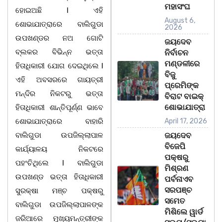
ମହାସଂଘ
ହୋଇଅଛି l ଏହି
August 6,
ଶୋଭାଯାତ୍ରାରେ ବାଲିଗୁଡା
2026
ଉପଖଣ୍ଡର ନଅ ଗୋଟି
ଜୟଦେବ
ବ୍ଲକର ବିଭିନ୍ନ ଭତ୍ତା
ନିର୍ବାଚନ
ମଣ୍ଡଳୀରେ
ହିତାଧିକାରୀ ଯୋଗ ଦେଇଥିଲେ l
ବିଜୁ
ଏହି ଅବସରରେ ଗାୟତ୍ରୀ
ପ୍ରେମିଙ୍କ
ମନ୍ଦିର ନିକଟରୁ ଭତ୍ତା
ବିରାଟ ବାଇକ୍
ଶୋଭାଯାତ୍ରା
ହିତାଧିକାରୀ ଶାନ୍ତିପୂର୍ଣ୍ଣ ଭାବେ
ଶୋଭାଯାତ୍ରାରେ ବାହାରି
April 17, 2026
ବାଲିଗୁଡା ଉପଜିଲ୍ଲାପାଳ
ଜୟଦେବ
ବିଜେପି
କାର୍ଯ୍ୟାଳୟ ନିକଟରେ
ପକ୍ଷରୁ
ପହଂଚିଥିଲେ l ବାଲିଗୁଡା
ମିଶ୍ରଣ
ଉପଖଣ୍ଡ ଭତ୍ତା ହିତାଧିକାରୀ
ପର୍ବନାଏବ
ସରପଞ୍ଚ
ସୁରକ୍ଷା ମଞ୍ଚ ପକ୍ଷରୁ
ସମେତ
ବାଲିଗୁଡା ଉପଜିଲ୍ଲାପାଳଙ୍କ
ମିଶିଲେ ୱାର୍ଡ
ଜରିଆରେ ମୁଖ୍ୟମନ୍ତ୍ରୀଙ୍କ