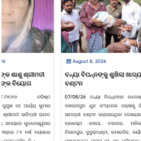
August 8, 2026
August 8,
ବନ୍ୟା ବିପନ୍ନଙ୍କୁ ଶୁଖିଲା ଖାଦ୍ୟ
ସାମ୍ବାଦିକ
ବଣ୍ଟନ
ବାଲିଅନ୍ତା-ପାହା
07/08/26 ବନ୍ୟା ବିପନ୍ନଙ୍କ ଉଦେଶ୍ୟରେ
ସଂଘର ବାର୍ଷିକ ଉ
ଦଶରଥପୁର ଯୁବ କଂଗ୍ରେସ ପକ୍ଷରୁ ରିଲିଫ
୮:ଅଟଳା ସ୍
ସାମଗ୍ରୀ ବଣ୍ଟନ କରାଯାଇଥିବା ଦେଖାଯାଇଛି ।
ମ୍ୟାନେଜମେଣ୍ଟ
ବ୍ଲକସ୍ଥ କସପା, ତରପଦା, ମଲିକାପୁର,
ପାହାଳ-ଧଉଳି କ
ନିଜାମପୁର, ଦୁଦୁରାଅଣ୍ଟା, କମାରଡିହ, କୟାଁ ଆଦି
ବାର୍ଷିକ ଉତ୍
ପଞ୍ଚାୟତରେ ପ୍ରାୟ ୧୫ ଶହ ପରିବାରକୁ ମୁଡି,
ଅନୁଷ୍ଠିତ ହୋଇଯ