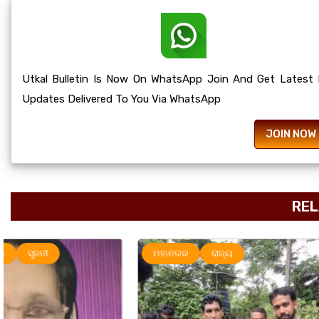
Utkal Bulletin Is Now On WhatsApp Join And Get Latest
Updates Delivered To You Via WhatsApp
JOIN NOW
REL
ମହାନଗର
ରାଜ୍ୟ
ରାଜ୍ୟ