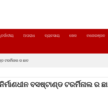
୍ତର୍ଜାତୀୟ
ଅପରାଧ
ବ୍ୟବସାୟ
ଖେଳ
ମନୋରଞ୍ଜନ
ଣ୍ଡ ଟରର୍ମିନାଲ ର ଛାତ
 ନିର୍ମାଣଧୀନ ବସଷ୍ଟାଣ୍ଡ ଟରର୍ମିନାଲ ର ଛ