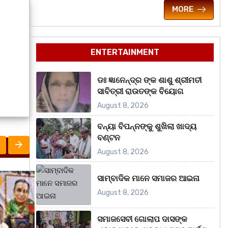
MORE
ENTERTAINMENT
ଡଃ ଜ୍ଞାନେନ୍ଦ୍ର ଙ୍କ ଶାଶୁ ଶ୍ରୀମତୀ
ସାବିତ୍ରୀ ରାଉତଙ୍କ ବିୟୋଗ
August 8, 2026
ବନ୍ୟା ବିପନ୍ନଙ୍କୁ ଶୁଖିଲା ଖାଦ୍ୟ
ବଣ୍ଟନ
August 8, 2026
ସାମ୍ବାଦିକ ମାନେ ସମାଜର ଆଇନା
ରାଜ୍ୟ
ସୃଜନୀ
ରାଜ୍
August 8, 2026
ସମାଜସେବୀ ଗୋଲାପ ଦାସଙ୍କ