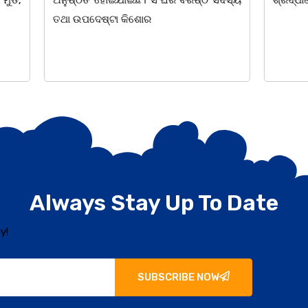
 କିଶୋର
Always Stay Up To Date
y!
SUBSCRIBE NOW