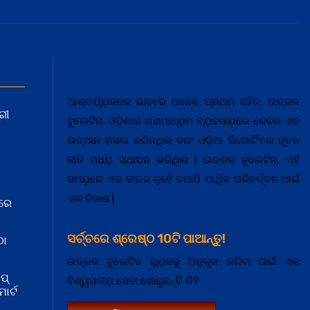
ଆଶ୍ଚର୍ଯ୍ଯ଼ଜନକ ଭାବରେ ଅନେକ ପ୍ରଥମ ସହିତ, ଉତ୍କଳ
ରୀ
ବୁଲେଟିନ, ଓଡ଼ିଶାର ଗଣମାଧ୍ଯ଼ମ ବ୍ଯ଼ବସାଯ଼ରେ କେବଳ ଏକ
ଉତ୍ଥାନ ହାସଲ କରିନଥିଲା ବରଂ ଓଡ଼ିଆ ରିପୋର୍ଟିଂରେ ନୂତନ
ନୀତି ମଧ୍ଯ଼ ସ୍ଥାପନ କରିଥିଲା | ଉତ୍କଳ ବୁଲେଟିନ, ଏହି
ସମଯ଼ରେ ଏକ କାଗଜ ନୁହେଁ ତଥାପି ଆର୍ଥିକ ପରିବର୍ତ୍ତନ ପାଇଁ
ଏକ ବିକାଶ |
ରେ
ସର୍ଚ୍ଚରେ ଶ୍ରେଷ୍ଠ 10ଟି ପାଆନ୍ତୁ!
ଠା
ଉତ୍କଳ ବୁଲେଟିନ ନ୍ଯ଼ୁଜକୁ ଅନୁକୂଳ କରିବା ପାଇଁ ଏକ
ପ୍
ବିଶ୍ୱସନୀଯ଼ ସେବା ଖୋଜୁଛନ୍ତି କି?
ାର୍ଟ