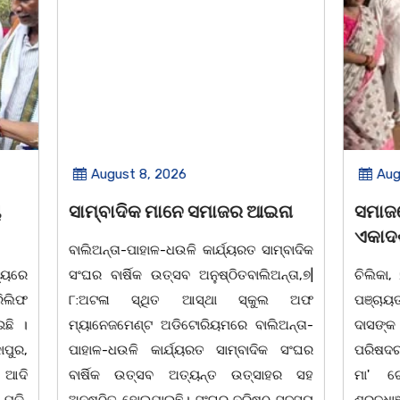
 2026
August 7, 2026
 ମାନେ ସମାଜର ଆଇନା
ସମାଜସେବୀ ଗୋଲାପ ଦାସଙ୍କ
ଏକାଦଶାହରେ ଶ୍ରଦ୍ଧା ସୁମନ 
ଳ-ଧଉଳି କାର୍ଯ୍ୟରତ ସାମ୍ବାଦିକ
ତ୍ସବ ଅନୁଷ୍ଠିତବାଲିଅନ୍ତା,୭|
ଚିଲିକା, ୭। ୮:ଚିଲିକା ବ୍ଲକ କୁମାଣ୍ଡ
ଥିତ ଆସ୍ଥା ସ୍କୁଲ ଅଫ
ପଞ୍ଚାୟତ କୁମାଣ୍ଡାଳ ଗ୍ରାମ ନିବାସୀ
 ଅଡିଟୋରିୟମରେ ବାଲିଅନ୍ତା-
ଦାସଙ୍କ ପତ୍ନୀ ତଥା ଚିଲିକା ଆଞ୍ଚଳି
ାର୍ଯ୍ୟରତ ସାମ୍ବାଦିକ ସଂଘର
ପରିଷଦର ସମ୍ପାଦକ ପ୍ରମୋଦ କୁମାର 
ସବ ଅତ୍ୟନ୍ତ ଉତ୍ସାହର ସହ
ମା' ଗୋଲାପ ଦାସ (୮୫)ଙ୍କ ଏକ
ାଇଛି। ସଂଘର ବରିଷ୍ଠ ସଦସ୍ୟ
ଶ୍ରଦ୍ଧାଞ୍ଚଳୀ ସଭା ଅନୁଷ୍ଠିତ ହୋଇଥିଲା