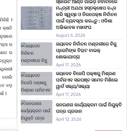
ସ୍କାଉଟ ଆଣ୍ଡ ଗାଇଡ଼ ନିର୍ବାଚନରେ
ମନ୍ତ୍ରୀ ଅଯଥା ହସ୍ତକ୍ଷେପ ବନ୍ଦ
କରି ସ୍ୱଚ୍ଛ ଓ ନିରପେକ୍ଷ ନିର୍ବାଚନ
ଳିଛି I
ପାଇଁ ବ୍ୟବସ୍ଥା କରନ୍ତୁ : ଓଡିଶା
ଅଭିଭାବକ ମହାସଂଘ
 କ୍ଷତି
August 6, 2026
ନୁସାରେ
ଜୟଦେବ ନିର୍ବାଚନ ମଣ୍ଡଳୀରେ ବିଜୁ
ସ୍ଥା ର
ପ୍ରେମିଙ୍କ ବିରାଟ ବାଇକ୍
 ଛାତ ର
ଶୋଭାଯାତ୍ରା
୍ପୃକ୍ତ
April 17, 2026
ଅଧିକାରୀ
ଜୟଦେବ ବିଜେପି ପକ୍ଷରୁ ମିଶ୍ରଣ
ୀ ବୋଲି
ପର୍ବନାଏବ ସରପଞ୍ଚ ସମେତ ମିଶିଲେ
ତେ ବଡ଼
ୱାର୍ଡ ସଭ୍ୟ/ସଭ୍ୟା
ଛି I
April 17, 2026
ଜନଗଣନା କାର୍ଯ୍ୟକ୍ରମ ପାଇଁ ନିଯୁକ୍ତି
ପତ୍ର ପ୍ରଦାନ
April 12, 2026