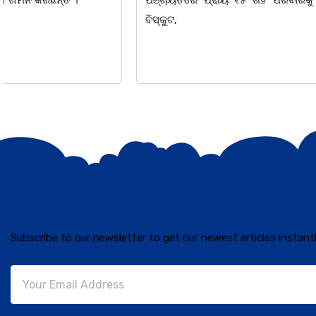
ବିସ୍କୁଟ,
ତଥା ଉପଦେଷ୍ଟା
Subscribe to our newsletter to get our newest articles instantl