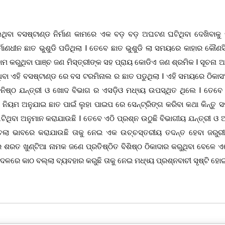
ିବା ବସଷ୍ଟାଣ୍ଡ ନିର୍ମାଣ କାମରେ ଏକ ବଡ଼ ବଡ଼ ଅଘଟଣ ଘଟିଥିବା ଦେଖିବାକୁ ମି
୍ମାଣଧୀନ ଛାତ ଭୁଶୁଡି ପଡିଥିଲା I ତେବେ ଛାତ ଭୁଶୁଡି ଲା ସମୟରେ କାହାର କୌଣସି
 କରୁଥିବା ପାଞ୍ଚ ଜଣ ମିସ୍ତ୍ରୀଙ୍କ ସହ ପ୍ରାୟ କୋଡିଏ ଜଣ ଶ୍ରମିକ I ସୂଚନା ଅ
ଥିବା ଏହି ବସଷ୍ଟାଣ୍ଡ ରେ ବସ ଟରମିନାଲ ର ଛାତ ପଡୁଥିଲା I ଏହି ସମୟରେ ଠିକାସଂ
 କନିଷ୍ଠ ଯନ୍ତ୍ରୀ ଓ ଖୋଦ ବିଭାଗ ର ଏସଡ଼ିଓ ମଧ୍ୟ୍ୟ ଉପସ୍ଥିତ ଥିଲେ I ତେବେ
ୟମ ଅନୁଯାଇ ଛାତ ପାଇଁ ଲୁହା ପାଇପ ରେ ସେନ୍ଟ୍ରିଙ୍ଗ କରିବା କଥା କିନ୍ତୁ ସମ
ଟିଥିବା ଅନୁମାନ କରାଯାଉଛି I ତେବେ ଏଠି ପ୍ରଶ୍ନ ଉଠୁଛି ବିଭାଗୀୟ ଯନ୍ତ୍ରୀ ଓ 
ମଚଲା ଭାବରେ କରାଯାଉଛି ତାକୁ ନେଇ ଏକ ଉଚ୍ଚସ୍ତରୀୟ ତଦନ୍ତ ହେବା ଜରୁର
ରତ ଖୁଣ୍ଟିଆ ନାମକ ଜଣେ ପ୍ରତିଷ୍ଠିତ ବିଶିଷ୍ଠ ଠିକାଦାର କରୁଥିବା ବେଳେ ଏ
ଳରେ କାଠ ବଲ୍ଲା ବ୍ୟବହାର କରୁଛି ତାକୁ ନେଇ ମଧ୍ୟ୍ୟ ପ୍ରଶ୍ନବାଚୀ ସୃଷ୍ଟି ହୋଇ