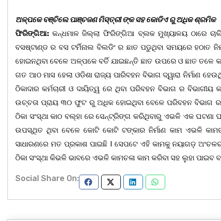
ଅଳ୍ପକେ ବଞ୍ଚିଲେ ପାଞ୍ଚଜଣ ମିସ୍ତ୍ରୀ ଙ୍କ ସହ କୋଡିଏ ରୁ ଅଧିକ ଶ୍ରମିକ
ଫିରିଙ୍ଗିଆ:
କନ୍ଧମାଳ ଜିଲ୍ଲା ଫିରିଙ୍ଗିଆ ବ୍ଲକ ମୁଖ୍ୟାଳୟ ଠାରେ ଚାଲିଥ
ବସଷ୍ଟାଣ୍ଡ ର ବସ ଟର୍ମିନାଲ ବିଲଡିଂ ର ଛାତ ପଡୁଥିବା ସମୟରେ ହଠାତ ନିର
ହୋଇନଥିବା ବେଳେ ଅଳ୍ପକେ ବର୍ତି ଯାଇଛନ୍ତି ଛାତ ଉପରେ ଓ ଛାତ ତଳେ କାମ
ଗତ ଆଠ ମାସ ହେଲା ଓଡିଶା ରାଜ୍ୟ ପାରିବହନ ବିଭାଗ ଦ୍ୱାରା ନିର୍ମାଣ ହେଉ
ଠିକାଦାର କର୍ମଚାରୀ ଓ ଦାୟିତ୍ୱ ରେ ଥିବା ପରିବହନ ବିଭାଗ ର ବିଭାଗୀୟ
ଉଚ୍ଚତା ପ୍ରାୟ ୩୦ ଫୁଟ ରୁ ଅଧିକ ହୋଇଥିବା ବେଳେ ପରିବହନ ବିଭାଗ ର ନି
ଠିକା ସଂସ୍ଥା କାଠ ବଲ୍ହା ରେ ସେନ୍ଟ୍ରିଙ୍ଗ କରିଥିବାରୁ ଏଭଳି ଏକ ଘଟଣା ଘ
ଉପସ୍ଥିତ ଥିବା ବେଳେ କୋଟି କୋଟି ଟଙ୍କାର ନିର୍ମାଣ କାମ ଏଭଳି କା
ସାଧାରଣରେ ମତ ପ୍ରକାଶ ପାଇଛି I ସେପଟେ ଏହି କାମକୁ ନୟାଗଡ଼ ଅଂଚଳର ଶ
ଠିକା ସଂସ୍ଥା କିଭଳି ଭାବରେ ଏଭଳି କାମଚଳା କାମ କରିବା ସହ ଲୁହା ପାଇବ ବଦ
Social Share On: