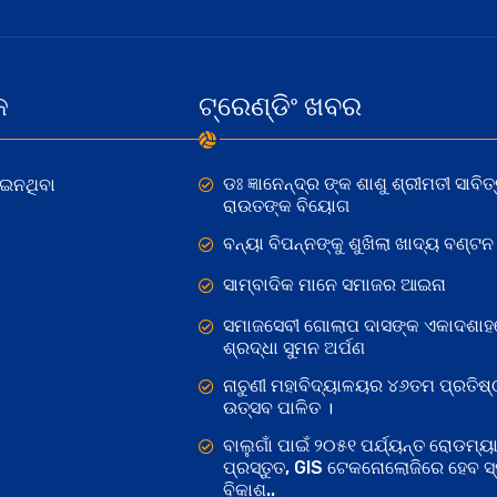
କ
ଟ୍ରେଣ୍ଡିଂ ଖବର
ଡଃ ଜ୍ଞାନେନ୍ଦ୍ର ଙ୍କ ଶାଶୁ ଶ୍ରୀମତୀ ସାବିତ୍
ୋଇନଥିବା
ରାଉତଙ୍କ ବିୟୋଗ
ବନ୍ୟା ବିପନ୍ନଙ୍କୁ ଶୁଖିଲା ଖାଦ୍ୟ ବଣ୍ଟନ
ସାମ୍ବାଦିକ ମାନେ ସମାଜର ଆଇନା
ସମାଜସେବୀ ଗୋଲାପ ଦାସଙ୍କ ଏକାଦଶାହ
ଶ୍ରଦ୍ଧା ସୁମନ ଅର୍ପଣ
ନାଚୁଣୀ ମହାବିଦ୍ୟାଳୟର ୪୬ତମ ପ୍ରତିଷ୍
ଉତ୍ସବ ପାଳିତ ।
ବାଲୁଗାଁ ପାଇଁ ୨୦୫୧ ପର୍ଯ୍ୟନ୍ତ ରୋଡମ୍ୟା
ପ୍ରସ୍ତୁତ, GIS ଟେକନୋଲୋଜିରେ ହେବ ସ୍ମ
ବିକାଶ..