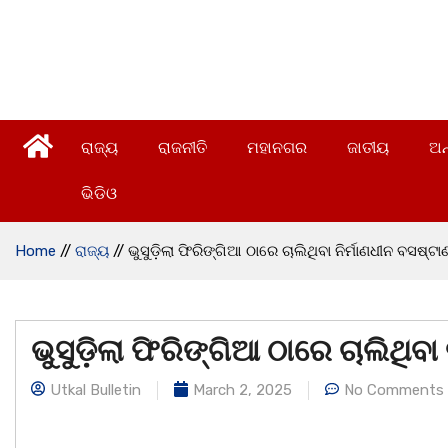
ରାଜ୍ୟ
ରାଜନୀତି
ମହାନଗର
ଜାତୀୟ
ଅନ
ଭିଡିଓ
Home
//
ରାଜ୍ୟ
//
ଭୁସୁଡ଼ିଲା ଫିରିଙ୍ଗିଆ ଠାରେ ଚାଲିଥିବା ନିର୍ମାଣଧୀନ ବସଷ୍ଟା
ଭୁସୁଡ଼ିଲା ଫିରିଙ୍ଗିଆ ଠାରେ ଚାଲିଥିବା
Utkal Bulletin
March 2, 2025
No Comments