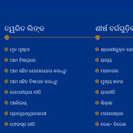
ତ୍ୱରିତ ଲିଙ୍କ
ଶୀର୍ଷ ବର୍ଗଗୁଡ଼ି
ମୂଳ ପୃଷ୍ଠା
ଶ୍ରେଣୀଭୁକ୍ତ ହ
ଆମ ବିଷଯ଼ରେ
ରାଜ୍ୟ
ଆମ ସହିତ ଯୋଗାଯୋଗ କରନ୍ତୁ
ମହାନଗର
ଆମ ସହିତ ବିଜ୍ଞାପନ କରନ୍ତୁ
ମୁଖ୍ୟ ଖବର
ଗୋପନୀଯ଼ତା ନୀତି
ରାଜନୀତି
ଆର୍କାଇଭ୍
ଶିକ୍ଷା
ପ୍ରତ୍ଯ଼ାଖ୍ଯ଼ାନକାରୀ
ମନୋରଞ୍ଜନ
ଫେରସ୍ତ ନୀତି
ଦେଶ- ବିଦେଶ