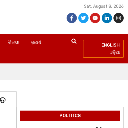
Sat, August 8, 2026
ଶିକ୍ଷା
ସୃଜନୀ
ENGLISH
ଓଡ଼ିଆ
ାତ
POLITICS