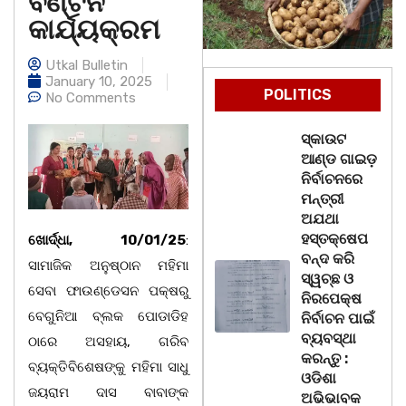
ବଣ୍ଟନ
କାର୍ଯ୍ୟକ୍ରମ
Utkal Bulletin
January 10, 2025
POLITICS
No Comments
ସ୍କାଉଟ
ଆଣ୍ଡ ଗାଇଡ଼
ନିର୍ବାଚନରେ
ମନ୍ତ୍ରୀ
ଅଯଥା
ହସ୍ତକ୍ଷେପ
ଖୋର୍ଦ୍ଧା, 10/01/25
:
ବନ୍ଦ କରି
ସାମାଜିକ ଅନୁଷ୍ଠାନ ମହିମା
ସ୍ୱଚ୍ଛ ଓ
ସେବା ଫାଉଣ୍ଡେସନ ପକ୍ଷରୁ
ନିରପେକ୍ଷ
ବେଗୁନିଆ ବ୍ଲକ ପୋଡାଡିହ
ନିର୍ବାଚନ ପାଇଁ
ବ୍ୟବସ୍ଥା
ଠାରେ ଅସହାୟ, ଗରିବ
କରନ୍ତୁ :
ବ୍ୟକ୍ତିବିଶେଷଙ୍କୁ ମହିମା ସାଧୁ
ଓଡିଶା
ଜୟରାମ ଦାସ ବାବାଙ୍କ
ଅଭିଭାବକ