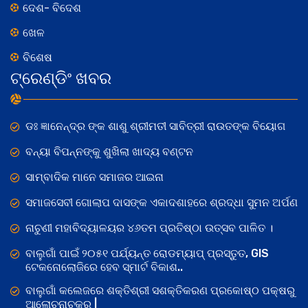
ଦେଶ- ବିଦେଶ
ଖେଳ
ବିଶେଷ
ଟ୍ରେଣ୍ଡିଂ ଖବର
ଡଃ ଜ୍ଞାନେନ୍ଦ୍ର ଙ୍କ ଶାଶୁ ଶ୍ରୀମତୀ ସାବିତ୍ରୀ ରାଉତଙ୍କ ବିୟୋଗ
ବନ୍ୟା ବିପନ୍ନଙ୍କୁ ଶୁଖିଲା ଖାଦ୍ୟ ବଣ୍ଟନ
ସାମ୍ବାଦିକ ମାନେ ସମାଜର ଆଇନା
ସମାଜସେବୀ ଗୋଲାପ ଦାସଙ୍କ ଏକାଦଶାହରେ ଶ୍ରଦ୍ଧା ସୁମନ ଅର୍ପଣ
ନାଚୁଣୀ ମହାବିଦ୍ୟାଳୟର ୪୬ତମ ପ୍ରତିଷ୍ଠା ଉତ୍ସବ ପାଳିତ ।
ବାଲୁଗାଁ ପାଇଁ ୨୦୫୧ ପର୍ଯ୍ୟନ୍ତ ରୋଡମ୍ୟାପ୍ ପ୍ରସ୍ତୁତ, GIS
ଟେକନୋଲୋଜିରେ ହେବ ସ୍ମାର୍ଟ ବିକାଶ..
ବାଲୁଗାଁ କଲେଜରେ ଶକ୍ତିଶ୍ରୀ ସଶକ୍ତିକରଣ ପ୍ରକୋଷ୍ଠ ପକ୍ଷରୁ
ଆଲୋଚନାଚକ୍ର |