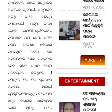
ସଭ୍ୟ/ସଭ୍ୟା
ମୁଖ୍ୟବକ୍ତା ଭାବେ ସାମ୍ବାଦିକ
April 17, 2026
ଅରବିନ୍ଦ ତ୍ରିପାଠୀ, ସମ୍ମାନିତ
ଜନଗଣନା
ଅତିଥି ଭାବେ ବରିଷ୍ଠ
କାର୍ଯ୍ୟକ୍ରମ
ସମାଜସେବୀ ପଦ୍ମ ଚରଣ
ପାଇଁ ନିଯୁକ୍ତି
ବେହେରା, ବାଉରୀ ଶ୍ରୀଚନ୍ଦନ,
ପତ୍ର
ପ୍ରଦାନ
ସରପଞ୍ଚ ଲତା ସେଠି, ସମିତି
April 12,
ସଭ୍ୟ ଅଲେଖ ବେହେରା
2026
ଉପସ୍ଥିତ ରହିବା ସହ
ଅସହାୟଙ୍କ ସେବା ମାଧବଙ୍କ
MORE
ସେବା ସହିତ ସମାନ ବୋଲି
ମତବ୍ୟକ୍ତ କରିଥିଲେ I
ସମସ୍ତେ ନିଜ ନିଜ ସ୍ତରରେ
ENTERTAINMENT
ଅସହାୟ, ଅଭାବୀ
ଡଃ ଜ୍ଞାନେନ୍ଦ୍ର
ବ୍ୟକ୍ତିବିଶେଷଙ୍କୁ ସହଯୋଗର
ଙ୍କ ଶାଶୁ
ହସ୍ତ ବଢ଼ାଇବା ଆବଶ୍ୟକ
ଶ୍ରୀମତୀ
ବୋଲି ଅତିଥି ମାନେ
ସାବିତ୍ରୀ