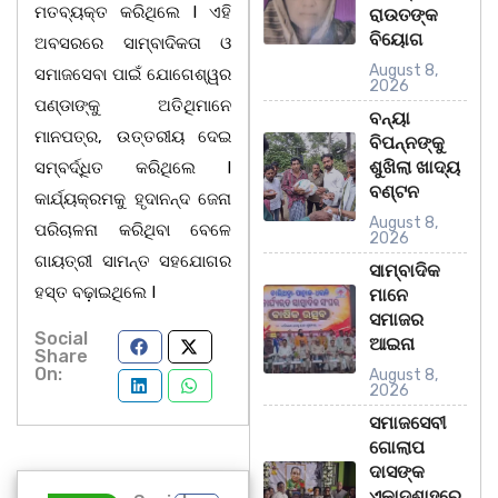
ମତବ୍ୟକ୍ତ କରିଥିଲେ I ଏହି
ରାଉତଙ୍କ
ବିୟୋଗ
ଅବସରରେ ସାମ୍ବାଦିକତା ଓ
August 8,
ସମାଜସେବା ପାଇଁ ଯୋଗେଶ୍ୱର
2026
ପଣ୍ଡାଙ୍କୁ ଅତିଥିମାନେ
ବନ୍ୟା
ମାନପତ୍ର, ଉତ୍ତରୀୟ ଦେଇ
ବିପନ୍ନଙ୍କୁ
ଶୁଖିଲା ଖାଦ୍ୟ
ସମ୍ବର୍ଦ୍ଧିତ କରିଥିଲେ I
ବଣ୍ଟନ
କାର୍ଯ୍ୟକ୍ରମକୁ ହୃଦାନନ୍ଦ ଜେନା
August 8,
ପରିଚାଳନା କରିଥିବା ବେଳେ
2026
ଗାୟତ୍ରୀ ସାମନ୍ତ ସହଯୋଗର
ସାମ୍ବାଦିକ
ହସ୍ତ ବଢ଼ାଇଥିଲେ I
ମାନେ
ସମାଜର
Social
ଆଇନା
Share
On:
August 8,
2026
ସମାଜସେବୀ
ଗୋଲାପ
ଦାସଙ୍କ
ଏକାଦଶାହରେ