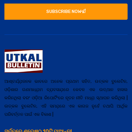
SUBSCRIBE NOW
ଆଶ୍ଚର୍ଯ୍ଯ଼ଜନକ ଭାବରେ ଅନେକ ପ୍ରଥମ ସହିତ, ଉତ୍କଳ ବୁଲେଟିନ,
ଓଡ଼ିଶାର ଗଣମାଧ୍ଯ଼ମ ବ୍ଯ଼ବସାଯ଼ରେ କେବଳ ଏକ ଉତ୍ଥାନ ହାସଲ
କରିନଥିଲା ବରଂ ଓଡ଼ିଆ ରିପୋର୍ଟିଂରେ ନୂତନ ନୀତି ମଧ୍ଯ଼ ସ୍ଥାପନ କରିଥିଲା |
ଉତ୍କଳ ବୁଲେଟିନ, ଏହି ସମଯ଼ରେ ଏକ କାଗଜ ନୁହେଁ ତଥାପି ଆର୍ଥିକ
ପରିବର୍ତ୍ତନ ପାଇଁ ଏକ ବିକାଶ |
ସର୍ଚ୍ଚରେ ଶ୍ରେଷ୍ଠ 10ଟି ପାଆନ୍ତୁ!