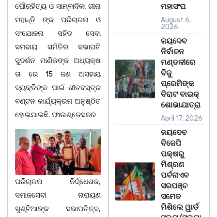
ପୌରହିତ୍ୟ ଓ ସାମ୍ବାଦିକା ରୀନା
ମହାସଂଘ
ମହାନ୍ତି ଙ୍କ ପରିଚାଳନା ଓ
August 6,
2026
ସଂଯୋଜନା ସହିତ ସେବା
ଜୟଦେବ
ସମବାୟ ସମିତିର ସଭାପତି
ନିର୍ବାଚନ
ସୁଦର୍ଶନ ମାଣିକଙ୍କ ଅଧ୍ୟକ୍ଷ
ମଣ୍ଡଳୀରେ
ବିଜୁ
ତା ରେ 15 ଜଣ ଅସହାୟ
ପ୍ରେମିଙ୍କ
ବ୍ୟକ୍ତିଙ୍କ ପାଇଁ ଶୀତବସ୍ତ୍ର
ବିରାଟ ବାଇକ୍
ବଣ୍ଟନ କାର୍ଯ୍ୟକ୍ରମ ଅନୁଷ୍ଠିତ
ଶୋଭାଯାତ୍ରା
ହୋଇଯାଇଛି. ଫାଉଣ୍ଡେସନର
April 17, 2026
ଜୟଦେବ
ବିଜେପି
ପକ୍ଷରୁ
ମିଶ୍ରଣ
ପର୍ବନାଏବ
ପରିଚାଳନା ନିର୍ଦ୍ଧେଶକ,
ସରପଞ୍ଚ
ସମାଜସେବୀ ନାରାୟଣ
ସମେତ
ମିଶିଲେ ୱାର୍ଡ
ଖୁଣ୍ଟିଆଙ୍କ ସଭାପତିତ୍ବ,