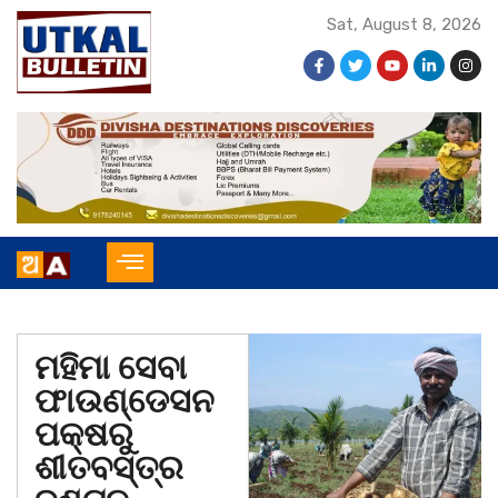
Sat, August 8, 2026
ମହିମା ସେବା
ଫାଉଣ୍ଡେସନ
ପକ୍ଷରୁ
ଶୀତବସ୍ତ୍ର