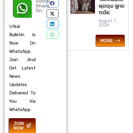
Social
Share
ଶ୍ରଦ୍ଧା ସୁମନ
On:
ଅର୍ପଣ
August 7,
2026
Utkal
Bulletin Is
MORE
Now On
WhatsApp
Join And
Get Latest
News
Updates
Delivered To
You Via
WhatsApp
JOIN
NOW