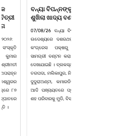
ବନ୍ୟା ବିପନ୍ନଙ୍କୁ
ସାମ୍ବାଦିକ ମାନେ
ଶୁଖିଲା ଖାଦ୍ୟ ବଣ୍ଟନ
ସମାଜର ଆଇନା
07/08/26 ବନ୍ୟା ବିପନ୍ନଙ୍କ
ବାଲିଅନ୍ତା-ପାହାଳ-ଧଉଳି
ଉଦେଶ୍ୟରେ ଦଶରଥପୁର ଯୁବ
କାର୍ଯ୍ୟରତ ସାମ୍ବାଦିକ ସଂଘର
କଂଗ୍ରେସ ପକ୍ଷରୁ ରିଲିଫ
ବାର୍ଷିକ ଉତ୍ସବ
ସାମଗ୍ରୀ ବଣ୍ଟନ କରାଯାଇଥିବା
ଅନୁଷ୍ଠିତବାଲିଅନ୍ତା,୭|୮:ଅଟଳା
ଦେଖାଯାଇଛି । ବ୍ଲକସ୍ଥ କସପା,
ସ୍ଥିତ ଆସ୍ଥା ସ୍କୁଲ ଅଫ
ତରପଦା, ମଲିକାପୁର, ନିଜାମପୁର,
ମ୍ୟାନେଜମେଣ୍ଟ
ଦୁଦୁରାଅଣ୍ଟା, କମାରଡିହ, କୟାଁ
ଅଡିଟୋରିୟମରେ ବାଲିଅନ୍ତା-
ଆଦି ପଞ୍ଚାୟତରେ ପ୍ରାୟ ୧୫
ପାହାଳ-ଧଉଳି କାର୍ଯ୍ୟରତ
ଶହ ପରିବାରକୁ ମୁଡି, ବିସ୍କୁଟ,
ସାମ୍ବାଦିକ ସଂଘର ବାର୍ଷିକ
ଉତ୍ସବ ଅତ୍ୟନ୍ତ ଉତ୍ସାହର
ସହ ଅନୁଷ୍ଠିତ ହୋଇଯାଇଛି।
ସଂଘର ବରିଷ୍ଠ ସଦସ୍ୟ ତଥା
ଉପଦେଷ୍ଟା କିଶୋର