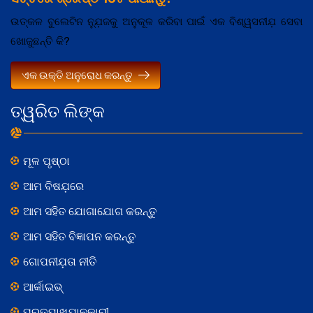
ଉତ୍କଳ ବୁଲେଟିନ ନ୍ଯ଼ୁଜକୁ ଅନୁକୂଳ କରିବା ପାଇଁ ଏକ ବିଶ୍ୱସନୀଯ଼ ସେବା
ଖୋଜୁଛନ୍ତି କି?
ଏକ ଉକ୍ତି ଅନୁରୋଧ କରନ୍ତୁ
ତ୍ୱରିତ ଲିଙ୍କ
ମୂଳ ପୃଷ୍ଠା
ଆମ ବିଷଯ଼ରେ
ଆମ ସହିତ ଯୋଗାଯୋଗ କରନ୍ତୁ
ଆମ ସହିତ ବିଜ୍ଞାପନ କରନ୍ତୁ
ଗୋପନୀଯ଼ତା ନୀତି
ଆର୍କାଇଭ୍
ପ୍ରତ୍ଯ଼ାଖ୍ଯ଼ାନକାରୀ