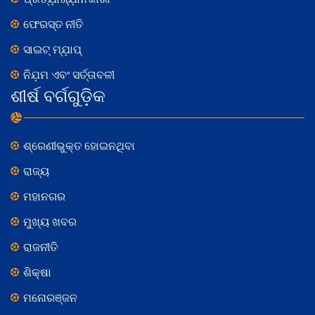
ଫେରସ୍ତ ନୀତି
ସାଇଟ୍ ମ୍ଯ଼ାପ୍
ନିଯ଼ମ ଏବଂ ସର୍ତ୍ତାବଳୀ
ଶୀର୍ଷ ବର୍ଗଗୁଡ଼ିକ
ଶ୍ରେଣୀଭୁକ୍ତ ହୋଇନଥିବା
ରାଜ୍ୟ
ମହାନଗର
ମୁଖ୍ୟ ଖବର
ରାଜନୀତି
ଶିକ୍ଷା
ମନୋରଞ୍ଜନ