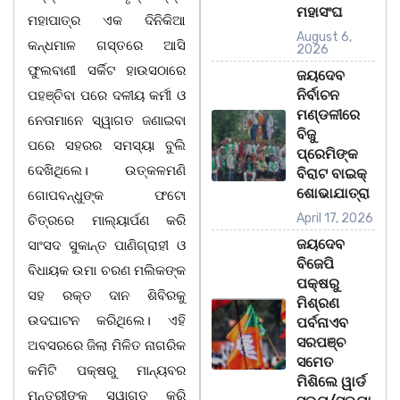
ମହାସଂଘ
ମହାପାତ୍ର ଏକ ଦିନିକିଆ
August 6,
କନ୍ଧମାଳ ଗସ୍ତରେ ଆସି
2026
ଫୁଲବାଣୀ ସର୍କିଟ ହାଉସଠାରେ
ଜୟଦେବ
ନିର୍ବାଚନ
ପହଞ୍ଚିବା ପରେ ଦଳୀୟ କର୍ମୀ ଓ
ମଣ୍ଡଳୀରେ
ନେତାମାନେ ସ୍ୱାଗତ ଜଣାଇବା
ବିଜୁ
ପରେ ସହରର ସମସ୍ୟା ବୁଲି
ପ୍ରେମିଙ୍କ
ଦେଖିଥିଲେ। ଉତ୍କଳମଣି
ବିରାଟ ବାଇକ୍
ଶୋଭାଯାତ୍ରା
ଗୋପବନ୍ଧୁଙ୍କ ଫଟୋ
April 17, 2026
ଚିତ୍ରରେ ମାଲ୍ୟାର୍ପଣ କରି
ଜୟଦେବ
ସାଂସଦ ସୁକାନ୍ତ ପାଣିଗ୍ରାହୀ ଓ
ବିଜେପି
ବିଧାୟକ ଉମା ଚରଣ ମଲିକଙ୍କ
ପକ୍ଷରୁ
ସହ ରକ୍ତ ଦାନ ଶିବିରକୁ
ମିଶ୍ରଣ
ଉଦଘାଟନ କରିଥିଲେ। ଏହି
ପର୍ବନାଏବ
ସରପଞ୍ଚ
ଅବସରରେ ଜିଲା ମିଳିତ ନାଗରିକ
ସମେତ
କମିଟି ପକ୍ଷରୁ ମାନ୍ୟବର
ମିଶିଲେ ୱାର୍ଡ
ମନ୍ତ୍ରୀଙ୍କୁ ସ୍ୱାଗତ କରି