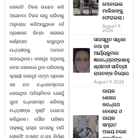
ମୋବାଇଲ
ହୋଲଡିଂ ଟିକସ ଉଛେଦ କରି
ମାଲିକଙ୍କୁ
ଆଇନତଃ ଟିକସ ଲାଗୁ କରିବାକୁ
ଫେରାଇଲା।
ଅନୁରୋଧ କରିଆସୁଥିଲେ ହେଁ
August 9,
2026
ପ୍ରଶାସନ କିମ୍ବା ସରକାର
ସାରସ୍ୱତ ସାଧିକା
କର୍ଣ୍ଣପାତ କରୁନଥିବା
ତଥା ଡ଼ଃ
ମନ୍ତ୍ରୀଙ୍କୁ ଅବଗତ
ଆର୍ଯ୍ୟକୁମାର
କରାଇଥିଲେ। ବାସଗୃହ ନଥିବାରୁ
ଜ୍ଞାନେନ୍ଦ୍ରଙ୍କଶାଶୁ
ଶ୍ରୀମତୀ ସାବିତ୍ରୀ
ଜବର ଦଖଲରେ ଥିବା ପରିବାରକୁ
ରାଉତଙ୍କ ବିୟୋଗ
ସ୍ଥାୟୀ ବାସଗୃହ ପଟ୍ଟା ପ୍ରଦାନ
August 9, 2026
ସହ ଗତ ବନ୍ଦୋବସ୍ତରେ
ଗାୟକ
ହୋଇଥିବା ଅନିୟମିତତା ଯୋଗୁଁ
ଶେଖର
ପୁନଃ ବନ୍ଦୋବସ୍ତ କରିବାକୁ
ଜଗନ୍ନାଥ
ମନ୍ତ୍ରୀଙ୍କ ଦୃଷ୍ଟି ଗୋଚର
ବେହେରା ଓ
ଗାୟକ
କରିଥିଲେ। ପୌର ପରିଷଦ
ସମ୍ରାଟ
ପକ୍ଷରୁ ରାସ୍ତା ଉପରକୁ ମାଡି
ଅଭୟ ଚରଣ
ସେଲଫି ପଏଣ୍ଟ ଓ ଗୃହ ନିର୍ମାଣ