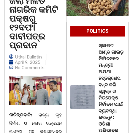
ଜିଲା ମିଳିତ
ନାଗରିକ କମିଟି
ପକ୍ଷରୁ
୧୨ଦଫା
POLITICS
ଦାବୀପତ୍ର
ପ୍ରଦାନ
ସ୍କାଉଟ
ଆଣ୍ଡ ଗାଇଡ଼
Utkal Bulletin
ନିର୍ବାଚନରେ
April 9, 2025
ମନ୍ତ୍ରୀ
No Comments
ଅଯଥା
ହସ୍ତକ୍ଷେପ
ବନ୍ଦ କରି
ସ୍ୱଚ୍ଛ ଓ
ନିରପେକ୍ଷ
ନିର୍ବାଚନ ପାଇଁ
ବ୍ୟବସ୍ଥା
ଦାରିଙ୍ଗବାଡି:
ରାଜ୍ୟ ଗୃହ
କରନ୍ତୁ :
ନିର୍ମାଣ ଓ ନଗର ଉନ୍ନୟନ
ଓଡିଶା
ଅଭିଭାବକ
ମନ୍ତ୍ରୀ ଡଃ କୃଷ୍ଣଚନ୍ଦ୍ର