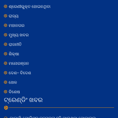
ଶ୍ରେଣୀଭୁକ୍ତ ହୋଇନଥିବା
ରାଜ୍ୟ
ମହାନଗର
ମୁଖ୍ୟ ଖବର
ରାଜନୀତି
ଶିକ୍ଷା
ମନୋରଞ୍ଜନ
ଦେଶ- ବିଦେଶ
ଖେଳ
ବିଶେଷ
ଟ୍ରେଣ୍ଡିଂ ଖବର