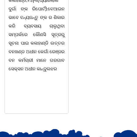
କଳାହାଣ୍ଡି,୧୪|୩(ପ୍ୟାରିଲାଲ
ଭୁବନେଶ୍ୱର, 08/03/ 26:
ଦୁର୍ଗା ଙ୍କ ରିପୋର୍ଟ):ବେଆଇନ
ସାମାଜିକ ଅନୁଷ୍ଠାନ "ସଶକ୍ତ
ଭାବେ ବନ୍ୟଜନ୍ତୁ ଙ୍କ ର ଶିକାର
ଓଡିଶା"ପକ୍ଷରୁ ସ୍ଥାନୀୟ
କରି ବ୍ୟବସାୟ ଚାଲୁଥିବା
ସିଆରପି ସ୍ଥିତ କାର୍ଯ୍ୟାଳୟ
ସମ୍ପର୍କରେ କୌଣସି ସୂତ୍ରରୁ
ଠାରେ "ବିଶ୍ୱ ମହିଳା ଦିବସ
ସୂଚନା ପାଇ କଳାହାଣ୍ଡି ଉତ୍ତର
-2026 ଆବାହକ ବିଜୟ କୁମାର
ବନଖଣ୍ଡ ଅଧୀନ କେଗାଁ ରେଞ୍ଜର
ପ୍ରଧାନଙ୍କ ସଂଯୋଜନା ଓ
ବନ କର୍ମଚାରୀ ମାନେ ଗରଗାବ
ସଭାପତିତ୍ବ ରେ ଅନୁଷ୍ଠିତ
ସେକ୍ସନ ଅଧୀନ କାନ୍ଦୁଲଝର
ହୋଇ ଯାଇଛି l ମହିଳା
ସଶକ୍ତିକରଣ