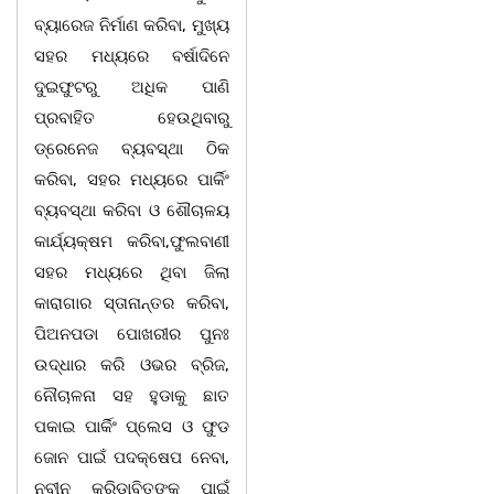
ବ୍ୟାରେଜ ନିର୍ମାଣ କରିବା, ମୁଖ୍ୟ
ସହର ମଧ୍ୟରେ ବର୍ଷାଦିନେ
ଦୁଇଫୁଟରୁ ଅଧିକ ପାଣି
ପ୍ରବାହିତ ହେଉଥିବାରୁ
ଡ୍ରେନେଜ ବ୍ୟବସ୍ଥା ଠିକ
କରିବା, ସହର ମଧ୍ୟରେ ପାର୍କିଂ
ବ୍ୟବସ୍ଥା କରିବା ଓ ଶୌଚାଳୟ
କାର୍ଯ୍ୟକ୍ଷମ କରିବା,ଫୁଲବାଣୀ
ସହର ମଧ୍ୟରେ ଥିବା ଜିଲା
କାରାଗାର ସ୍ତାନାନ୍ତର କରିବା,
ପିଅନପଡା ପୋଖରୀର ପୁନଃ
ଉଦ୍ଧାର କରି ଓଭର ବ୍ରିଜ,
ନୌଚାଳନା ସହ ହୁଡାକୁ ଛାତ
ପକାଇ ପାର୍କିଂ ପ୍ଲେସ ଓ ଫୁଡ
ଜୋନ ପାଇଁ ପଦକ୍ଷେପ ନେବା,
ନବୀନ କ୍ରିଡାବିତଙ୍କ ପାଇଁ