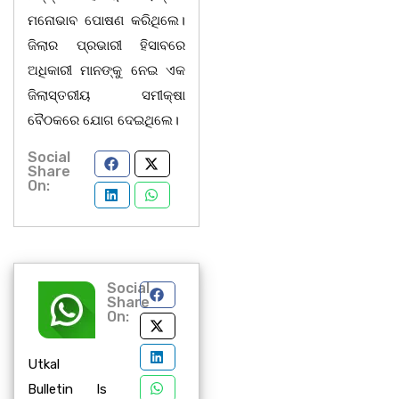
ମନୋଭାବ ପୋଷଣ କରିଥିଲେ।
ଜିଲାର ପ୍ରଭାରୀ ହିସାବରେ
ଅଧିକାରୀ ମାନଙ୍କୁ ନେଇ ଏକ
ଜିଲାସ୍ତରୀୟ ସମୀକ୍ଷା
ବୈଠକରେ ଯୋଗ ଦେଇଥିଲେ।
Social
Share
On:
Social
Share
On:
Utkal
Bulletin Is