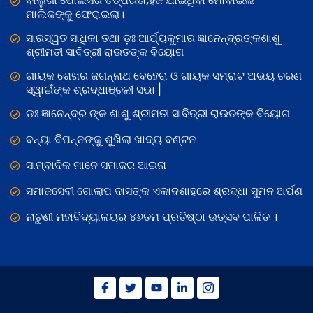
ବାଲୁଗାଁ ପୋଲିସର ତତ୍‌ପରତା,ହଜି ଯାଇଥିବା ମୋବାଇଲ
ମାଲିକଙ୍କୁ ଫେରାଇଲା।
ସାରସ୍ୱତ ସାଧିକା ତଥା ଡ଼ଃ ଆର୍ଯ୍ୟକୁମାର ଜ୍ଞାନେନ୍ଦ୍ରଙ୍କଶାଶୁ
ଶ୍ରୀମତୀ ସାବିତ୍ରୀ ରାଉତଙ୍କ ବିୟୋଗ
ଗାୟକ ଶେଖର ଜଗନ୍ନାଥ ବେହେରା ଓ ଗାୟକ ସମ୍ରାଟ ଅଭୟ ଚରଣ
ସ୍ୱାଇଁଙ୍କ ଶ୍ରଦ୍ଧାଞ୍ଚଳୀ ସଭା |
ଡଃ ଜ୍ଞାନେନ୍ଦ୍ର ଙ୍କ ଶାଶୁ ଶ୍ରୀମତୀ ସାବିତ୍ରୀ ରାଉତଙ୍କ ବିୟୋଗ
ବନ୍ୟା ବିପନ୍ନଙ୍କୁ ଶୁଖିଲା ଖାଦ୍ୟ ବଣ୍ଟନ
ସାମ୍ବାଦିକ ମାନେ ସମାଜର ଆଇନା
ସମାଜସେବୀ ଗୋଲାପ ଦାସଙ୍କ ଏକାଦଶାହରେ ଶ୍ରଦ୍ଧା ସୁମନ ଅର୍ପଣ
ନାଚୁଣୀ ମହାବିଦ୍ୟାଳୟର ୪୬ତମ ପ୍ରତିଷ୍ଠା ଉତ୍ସବ ପାଳିତ ।