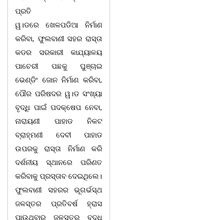
ପ୍ରତି
ୱ।ଡରେ ଖେଳପଡିଆ ନିର୍ମାଣ
କରିବା, ଫୁଲବାଣୀ ସହର ରାସ୍ତା
କଡର ସରକାରୀ କାଯ୍ୟାଳୟ
ପାଚେରୀ ପଛକୁ ଘୁଞ୍ଚାଇ
ଭେଣ୍ଡିଂ ଜୋନ ନିର୍ମାଣ କରିବା,
ପୌର ପରିଷଦର ୱ।ଡ ସଂଖ୍ୟା
ବୃଦ୍ଧି ପାଇଁ ପଦକ୍ଷେପ ନେବା,
ନାରାୟଣୀ ପାହାଡ ନିକଟ
ବ୍ରାହ୍ମଣୀ ଦେବୀ ପାହାଡ
ଉପରକୁ ରାସ୍ତା ନିର୍ମାଣ କରି
ଦର୍ଶନୀୟ ସ୍ଥାନରେ ପରିଣତ
କରିବାକୁ ପ୍ରସ୍ତାବ ଦେଇଥିଲେ।
ଫୁଲବାଣୀ ସହରର ଭୂଗର୍ଭସ୍ଥ
ଜଳସ୍ତର ପ୍ରତିବର୍ଷ ହ୍ରାସ
ପାଉଥିବାରୁ ଜଳସ୍ତର ବୃଦ୍ଧି