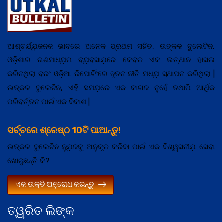
ଆଶ୍ଚର୍ଯ୍ଯ଼ଜନକ ଭାବରେ ଅନେକ ପ୍ରଥମ ସହିତ, ଉତ୍କଳ ବୁଲେଟିନ,
ଓଡ଼ିଶାର ଗଣମାଧ୍ଯ଼ମ ବ୍ଯ଼ବସାଯ଼ରେ କେବଳ ଏକ ଉତ୍ଥାନ ହାସଲ
କରିନଥିଲା ବରଂ ଓଡ଼ିଆ ରିପୋର୍ଟିଂରେ ନୂତନ ନୀତି ମଧ୍ଯ଼ ସ୍ଥାପନ କରିଥିଲା |
ଉତ୍କଳ ବୁଲେଟିନ, ଏହି ସମଯ଼ରେ ଏକ କାଗଜ ନୁହେଁ ତଥାପି ଆର୍ଥିକ
ପରିବର୍ତ୍ତନ ପାଇଁ ଏକ ବିକାଶ |
ସର୍ଚ୍ଚରେ ଶ୍ରେଷ୍ଠ 10ଟି ପାଆନ୍ତୁ!
ଉତ୍କଳ ବୁଲେଟିନ ନ୍ଯ଼ୁଜକୁ ଅନୁକୂଳ କରିବା ପାଇଁ ଏକ ବିଶ୍ୱସନୀଯ଼ ସେବା
ଖୋଜୁଛନ୍ତି କି?
ଏକ ଉକ୍ତି ଅନୁରୋଧ କରନ୍ତୁ
ତ୍ୱରିତ ଲିଙ୍କ