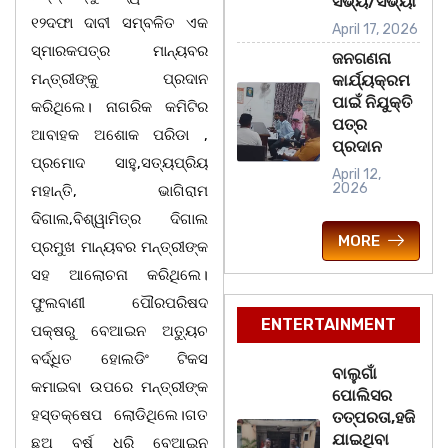
ସଭ୍ୟ/ସଭ୍ୟା
୧୨ଦଫା ଦାବୀ ସମ୍ବଳିତ ଏକ
April 17, 2026
ସ୍ମାରକପତ୍ର ମାନ୍ୟବର
ଜନଗଣନା
ମନ୍ତ୍ରୀଙ୍କୁ ପ୍ରଦାନ
କାର୍ଯ୍ୟକ୍ରମ
ପାଇଁ ନିଯୁକ୍ତି
କରିଥିଲେ। ନାଗରିକ କମିଟିର
ପତ୍ର
ଆବାହକ ଅଶୋକ ପରିଡା ,
ପ୍ରଦାନ
ପ୍ରମୋଦ ସାହୁ,ସତ୍ୟପ୍ରିୟ
April 12,
2026
ମହାନ୍ତି, ଭାଗିରାମ
ଦିଗାଲ,ବିଶ୍ୱାମିତ୍ର ଦିଗାଲ
MORE
ପ୍ରମୁଖ ମାନ୍ୟବର ମନ୍ତ୍ରୀଙ୍କ
ସହ ଆଲୋଚନା କରିଥିଲେ।
ଫୁଲବାଣୀ ପୌରପରିଷଦ
ENTERTAINMENT
ପକ୍ଷରୁ ବେଆଇନ ଅତ୍ୟୁଚ
ବର୍ଦ୍ଧିତ ହୋଲଡିଂ ଟିକସ
ବାଲୁଗାଁ
କମାଇବା ଉପରେ ମନ୍ତ୍ରୀଙ୍କ
ପୋଲିସର
ହସ୍ତକ୍ଷେପ ଲୋଡିଥିଲେ।ଗତ
ତତ୍‌ପରତା,ହଜି
ଯାଇଥିବା
ଛଅ ବର୍ଷ ଧରି ବେଆଇନ