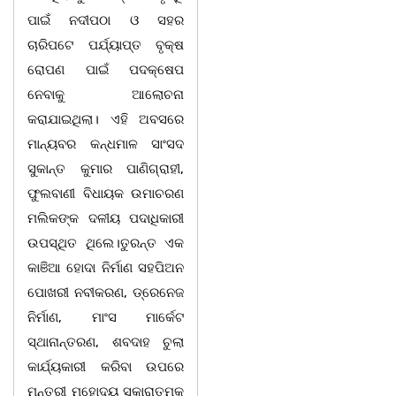
ପାଇଁ ନଦୀପଠା ଓ ସହର
ଚାରିପଟେ ପର୍ଯ୍ୟାପ୍ତ ବୃକ୍ଷ
ରୋପଣ ପାଇଁ ପଦକ୍ଷେପ
ନେବାକୁ ଆଲୋଚନା
କରାଯାଇଥିଲା। ଏହି ଅବସରେ
ମାନ୍ୟବର କନ୍ଧମାଳ ସାଂସଦ
ସୁକାନ୍ତ କୁମାର ପାଣିଗ୍ରାହୀ,
ଫୁଲବାଣୀ ବିଧାୟକ ଉମାଚରଣ
ମଲିକଙ୍କ ଦଳୀୟ ପଦାଧିକାରୀ
ଉପସ୍ଥିତ ଥିଲେ।ତୁରନ୍ତ ଏକ
କାଞିଆ ହୋଦା ନିର୍ମାଣ ସହପିଅନ
ପୋଖରୀ ନବୀକରଣ, ଡ୍ରେନେଜ
ନିର୍ମାଣ, ମାଂସ ମାର୍କେଟ
ସ୍ଥାନାନ୍ତରଣ, ଶବଦାହ ଚୁଲା
କାର୍ଯ୍ୟକାରୀ କରିବା ଉପରେ
ମନ୍ତ୍ରୀ ମହୋଦୟ ସକାରାତ୍ମକ