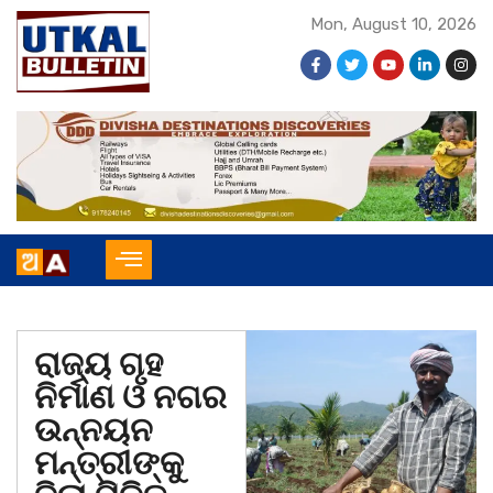
Mon, August 10, 2026
ରାଜ୍ୟ ଗୃହ
ନିର୍ମାଣ ଓ ନଗର
ଉନ୍ନୟନ
ମନ୍ତ୍ରୀଙ୍କୁ