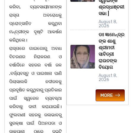
ସ୍ୱାଇଁଙ୍କ
କରିବା, ବ୍ୟବସାୟୀମାନଙ୍କ
ଶ୍ରଦ୍ଧାଞ୍ଚଳୀ
ସଭା |
ରାସ୍ତା ଅବରୋଧକୁ
August 8,
ପ୍ରୋତ୍ସାହିତ କରୁଥିବା
2026
ମନ୍ତ୍ରୀଙ୍କ ଦୃଷ୍ଟି ଆକର୍ଷଣ
ଡଃ ଜ୍ଞାନେନ୍ଦ୍ର
କରିଥିଲେ।
ଙ୍କ ଶାଶୁ
ଶ୍ରୀମତୀ
ରାସ୍ତାରେ ଗାଇଗୋରୁ ଅବାଧ
ସାବିତ୍ରୀ
ବିଚରଣର ନିରାକରଣ ଓ
ରାଉତଙ୍କ
ବର୍ଷାଦିନେ ସହରର ବର୍ଷା ଜଳ
ବିୟୋଗ
,ବର୍ଜ୍ୟବସ୍ତୁ ଓ ପାଇଖାନା ପାଣି
August 8,
2026
ପିଲାସାଲକି ନଦୀଜଳକୁ
ପ୍ରଦୂଷିତ କରୁଥିବାରୁ ପ୍ରତିକାର
MORE
ପାଇଁ ସ୍ୱରେଜ ବ୍ୟବସ୍ଥା
କରିବାକୁ ଦାବୀ କରାଯାଇଛି।
ଫୁଲବାଣୀ ସହରକୁ ଜଳାଭାବରୁ
ସୁରକ୍ଷା ପାଇଁ ପିଅନପଡା ଓ
ଡାକପାଲା ଠାରେ ଦୁଇଟି