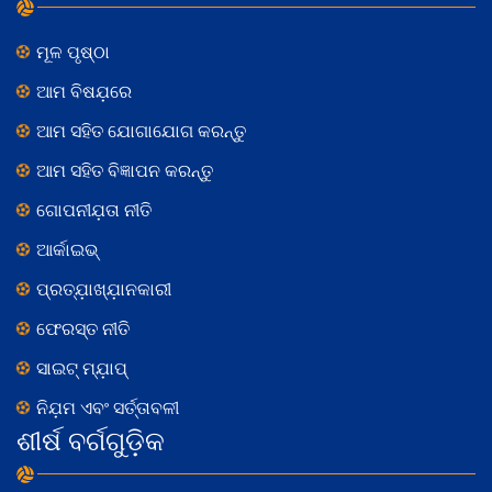
ମୂଳ ପୃଷ୍ଠା
ଆମ ବିଷଯ଼ରେ
ଆମ ସହିତ ଯୋଗାଯୋଗ କରନ୍ତୁ
ଆମ ସହିତ ବିଜ୍ଞାପନ କରନ୍ତୁ
ଗୋପନୀଯ଼ତା ନୀତି
ଆର୍କାଇଭ୍
ପ୍ରତ୍ଯ଼ାଖ୍ଯ଼ାନକାରୀ
ଫେରସ୍ତ ନୀତି
ସାଇଟ୍ ମ୍ଯ଼ାପ୍
ନିଯ଼ମ ଏବଂ ସର୍ତ୍ତାବଳୀ
ଶୀର୍ଷ ବର୍ଗଗୁଡ଼ିକ