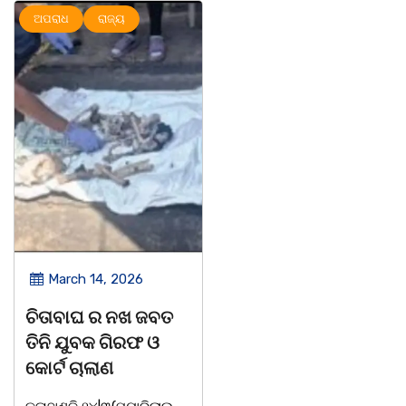
ଅପରାଧ
ରାଜ୍ୟ
ରାଜ୍ୟ
March 14, 2026
March 8, 2026
ଚିତାବାଘ ର ନଖ ଜବତ
ସଶକ୍ତ ଓଡିଶା ପକ୍ଷରୁ
ତିନି ଯୁବକ ଗିରଫ ଓ
ବିଶ୍ୱ ମହିଳା ଦିବସ
କୋର୍ଟ ଚାଲାଣ
ଅନୁଷ୍ଠିତ