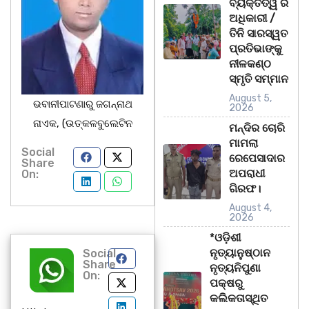
ବ୍ୟକ୍ତିତ୍ୱ ର
ଅଧିକାରୀ /
ତିନି ସାରସ୍ୱତ
ପ୍ରତିଭାଙ୍କୁ
ନୀଳକଣ୍ଠ
ସ୍ମୃତି ସମ୍ମାନ
August 5,
ଭବାନୀପାଟଣାରୁ ଜଗନ୍ନାଥ
2026
ନାଏକ, (ଉତ୍କଳବୁଲେଟିନ
ମନ୍ଦିର ଚୋରି
ମାମଲା
Social
ରେପେସାଦାର
Share
ଅପରାଧୀ
On:
ଗିରଫ।
August 4,
2026
*ଓଡ଼ିଶୀ
ନୃତ୍ୟାନୁଷ୍ଠାନ
Social
Share
ନୃତ୍ୟନିପୁଣା
On:
ପକ୍ଷରୁ
କଲିକତାସ୍ଥିତ