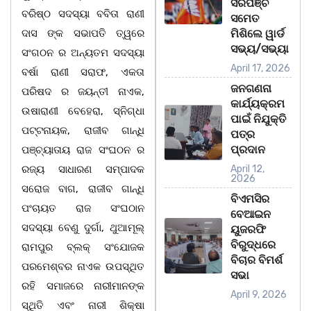
ସରପଞ୍ଚ
ବରିଷ୍ଠ ସଦସ୍ୟା ବବିତା ରାଣୀ
ସମେତ
ଦାସ ଙ୍କ ସଭାପତି ତ୍ୱରେ
ମିଶିଲେ ୱାର୍ଡ
ସଭ୍ୟ/ସଭ୍ୟା
ସଂଗଠନ ର ଅନ୍ୟତମ ସଦସ୍ୟା
April 17, 2026
ବର୍ଷା ରାଣୀ ସରାଫ, ଏକତା
ଜନଗଣନା
ପରିଷଦ ର ଜୟନ୍ତୀ ନାଏକ,
କାର୍ଯ୍ୟକ୍ରମ
ଉଷାରାଣୀ ବେହେରା, ସ୍ନିଗ୍ଧା
ପାଇଁ ନିଯୁକ୍ତି
ପଟ୍ଟନାୟକ, ରାଜୀବ ଗାନ୍ଧି
ପତ୍ର
ପ୍ରଦାନ
ପଞ୍ଚ୍ୟାତାୟ ରାଜ ସଂଘଠନ ର
ରଜ୍ୟ ସାଧାରଣ ସମ୍ପାଦକ
April 12,
2026
ସରୋଜ ବାଗ, ରାଜୀବ ଗାନ୍ଧି
ବିଏମସିର
ପଂଚାୟତ ରାଜ ସଂଘଠାନ
ବେଆଇନ
ସଦସ୍ୟା ବେଣୁ ଦୁର୍ଗା, ଥୁଆମୂଲ୍
ୟୁଜରଫି
ବିରୁଦ୍ଧରେ
ରାମପୁର ବ୍ଲକ୍ ସଂଯୋଜକ
ବିଚାର ବିମର୍ଶ
ପରମେଶ୍ବର ନାଏକ ଉପସ୍ଥିତ
ସଭା
ରହି ସମାଜରେ ନାରୀମାନଙ୍କ
April 9, 2026
ସ୍ଥିତି ଏବଂ ନାରୀ ଶିକ୍ଷା