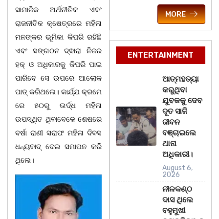
ସାମାଜିକ ଅର୍ଥନୀତିକ ଏବଂ
MORE
ରାଜନୀତିକ କ୍ଷେତ୍ରରେ ମହିଳା
ମନଙ୍କର ଭୂମିକା କିପରି ରହିଛି
ଏବଂ ସଙ୍ଗଠନ ଦ୍ଵାରା ନିଜର
ENTERTAINMENT
ହକ୍ ଓ ଅଧିକାରକୁ କିପରି ପାଇ
ପାରିବେ ସେ ଉପରେ ଆଲୋକ
ଆତ୍ମହତ୍ୟା
କରୁଥିବା
ପାତ୍ କରିଥଲେ। କାର୍ଯ୍ଯ କ୍ରମେ
ଯୁବକକୁ ଦେବ
ରେ ୫୦ରୁ ଉର୍ଦ୍ଧ ମହିଳା
ଦୂତ ସାଜି
ଉପସ୍ଥିତ ଥିବାବେଳେ ଶେଷରେ
ଜୀବନ
ବଞ୍ଚାଇଲେ
ବର୍ଷା ରାଣୀ ସରାଫ ମହିଳା ଦିବସ
ଥାନା
ଧନ୍ୟବାଦ୍ ଦେଇ ସମାପନ କରି
ଅଧିକାରୀ।
ଥିଲେ।
August 6,
2026
ନୀଳକଣ୍ଠ
ଦାସ ଥିଲେ
ବହୁମୁଖୀ