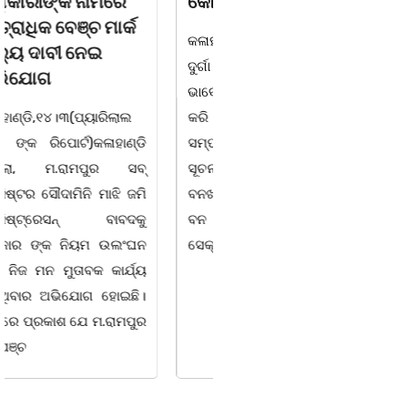
କୋର୍ଟ ଚାଲାଣ
ଅନୁଷ୍ଠିତ
କଳାହାଣ୍ଡି,୧୪|୩(ପ୍ୟାରିଲାଲ
ଭୁବନେଶ୍ୱର, 08/03/ 26:
ଦୁର୍ଗା ଙ୍କ ରିପୋର୍ଟ):ବେଆଇନ
ସାମାଜିକ ଅନୁଷ୍ଠାନ "ସଶକ୍ତ
ଭାବେ ବନ୍ୟଜନ୍ତୁ ଙ୍କ ର ଶିକାର
ଓଡିଶା"ପକ୍ଷରୁ ସ୍ଥାନୀୟ
କରି ବ୍ୟବସାୟ ଚାଲୁଥିବା
ସିଆରପି ସ୍ଥିତ କାର୍ଯ୍ୟାଳୟ
ସମ୍ପର୍କରେ କୌଣସି ସୂତ୍ରରୁ
ଠାରେ "ବିଶ୍ୱ ମହିଳା ଦିବସ
ସୂଚନା ପାଇ କଳାହାଣ୍ଡି ଉତ୍ତର
-2026 ଆବାହକ ବିଜୟ କୁମାର
ବନଖଣ୍ଡ ଅଧୀନ କେଗାଁ ରେଞ୍ଜର
ପ୍ରଧାନଙ୍କ ସଂଯୋଜନା ଓ
ବନ କର୍ମଚାରୀ ମାନେ ଗରଗାବ
ସଭାପତିତ୍ବ ରେ ଅନୁଷ୍ଠିତ
ସେକ୍ସନ ଅଧୀନ କାନ୍ଦୁଲଝର
ହୋଇ ଯାଇଛି l ମହିଳା
ସଶକ୍ତିକରଣ