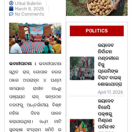
Utkal Bulletin
March 8, 2025
No Comments
POLITICS
ଜୟଦେବ
ନିର୍ବାଚନ
ମଣ୍ଡଳୀରେ
ଭବାନୀପାଟଣା :
ଭବାନୀପାଟଣା
ବିଜୁ
ପ୍ରେମିଙ୍କ
ସ୍ଥିତ ରାଜ୍ ଗୋପାଳ ନଗର
ବିରାଟ ବାଇକ୍
ଠାରେ ଅପରାହ୍ନ ୪ ଘଣ୍ଟା
ଶୋଭାଯାତ୍ରା
ସମୟରେ ରାଜୀବ ଗାନ୍ଧି
April 17, 2026
ପଞ୍ଚାୟତ ରାଜ୍ ସଙ୍ଗଠନ
ଜୟଦେବ
ତରଫରୁ ଆନ୍ତର୍ଜାତୀୟ ବିଶ୍ଵ
ବିଜେପି
ମହିଳା ଦିବସ ପାଳନ
ପକ୍ଷରୁ
ମିଶ୍ରଣ
କରାଯାଇଥିଲା। ଜନ୍ମ ମାଟି
ପର୍ବନାଏବ
ସୁରକ୍ଷା ସଂଗ୍ରାମ ସମିତି ର