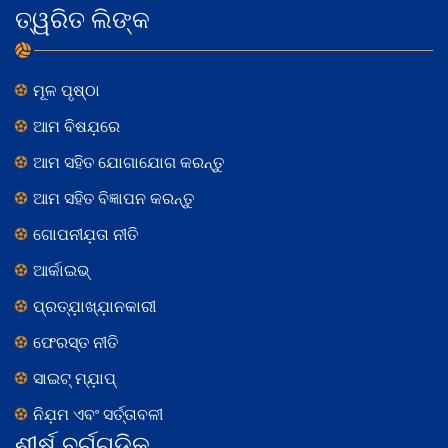
ତ୍ୱରିତ ଲିଙ୍କ
ମୂଳ ପୃଷ୍ଠା
ଆମ ବିଷଯ଼ରେ
ଆମ ସହିତ ଯୋଗାଯୋଗ କରନ୍ତୁ
ଆମ ସହିତ ବିଜ୍ଞାପନ କରନ୍ତୁ
ଗୋପନୀଯ଼ତା ନୀତି
ଆର୍କାଇଭ୍
ପ୍ରତ୍ଯ଼ାଖ୍ଯ଼ାନକାରୀ
ଫେରସ୍ତ ନୀତି
ସାଇଟ୍ ମ୍ଯ଼ାପ୍
ନିଯ଼ମ ଏବଂ ସର୍ତ୍ତାବଳୀ
ଶୀର୍ଷ ବର୍ଗଗୁଡ଼ିକ