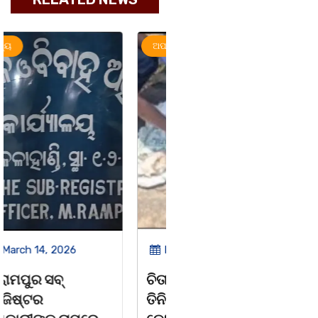
ଅପରାଧ
ରାଜ୍ୟ
ରାଜ୍ୟ
March 14, 2026
March 8, 2026
ଚିତାବାଘ ର ନଖ ଜବତ
ସଶକ୍ତ ଓଡିଶା ପକ୍ଷରୁ
ତିନି ଯୁବକ ଗିରଫ ଓ
ବିଶ୍ୱ ମହିଳା ଦିବସ