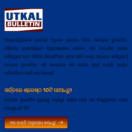
ଆଶ୍ଚର୍ଯ୍ଯ଼ଜନକ ଭାବରେ ଅନେକ ପ୍ରଥମ ସହିତ, ଉତ୍କଳ ବୁଲେଟିନ,
ଓଡ଼ିଶାର ଗଣମାଧ୍ଯ଼ମ ବ୍ଯ଼ବସାଯ଼ରେ କେବଳ ଏକ ଉତ୍ଥାନ ହାସଲ
କରିନଥିଲା ବରଂ ଓଡ଼ିଆ ରିପୋର୍ଟିଂରେ ନୂତନ ନୀତି ମଧ୍ଯ଼ ସ୍ଥାପନ କରିଥିଲା |
ଉତ୍କଳ ବୁଲେଟିନ, ଏହି ସମଯ଼ରେ ଏକ କାଗଜ ନୁହେଁ ତଥାପି ଆର୍ଥିକ
ପରିବର୍ତ୍ତନ ପାଇଁ ଏକ ବିକାଶ |
ସର୍ଚ୍ଚରେ ଶ୍ରେଷ୍ଠ 10ଟି ପାଆନ୍ତୁ!
ଉତ୍କଳ ବୁଲେଟିନ ନ୍ଯ଼ୁଜକୁ ଅନୁକୂଳ କରିବା ପାଇଁ ଏକ ବିଶ୍ୱସନୀଯ଼ ସେବା
ଖୋଜୁଛନ୍ତି କି?
ଏକ ଉକ୍ତି ଅନୁରୋଧ କରନ୍ତୁ