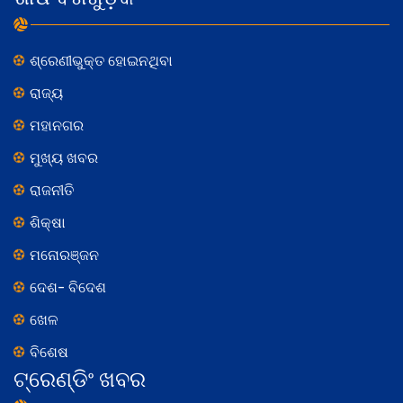
ଶ୍ରେଣୀଭୁକ୍ତ ହୋଇନଥିବା
ରାଜ୍ୟ
ମହାନଗର
ମୁଖ୍ୟ ଖବର
ରାଜନୀତି
ଶିକ୍ଷା
ମନୋରଞ୍ଜନ
ଦେଶ- ବିଦେଶ
ଖେଳ
ବିଶେଷ
ଟ୍ରେଣ୍ଡିଂ ଖବର