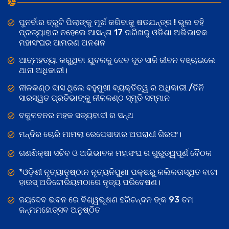
ପୁନର୍ବାର ତ୍ରୁଟି ପିଲାଙ୍କୁ ମୂର୍ଖ କରିବାକୁ ଷଡଯନ୍ତ୍ର ! ଭୁଲ ବହି
ପ୍ରତ୍ୟାହାର ନହେଲେ ଆସନ୍ତା 17 ତାରିଖରୁ ଓଡିଶା ଅଭିଭାବକ
ମହାସଂଘର ଆମରଣ ଅନଶନ
ଆତ୍ମହତ୍ୟା କରୁଥିବା ଯୁବକକୁ ଦେବ ଦୂତ ସାଜି ଜୀବନ ବଞ୍ଚାଇଲେ
ଥାନା ଅଧିକାରୀ।
ନୀଳକଣ୍ଠ ଦାସ ଥିଲେ ବହୁମୁଖୀ ବ୍ୟକ୍ତିତ୍ୱ ର ଅଧିକାରୀ /ତିନି
ସାରସ୍ୱତ ପ୍ରତିଭାଙ୍କୁ ନୀଳକଣ୍ଠ ସ୍ମୃତି ସମ୍ମାନ
ବକୁଳବନର ମହକ ସତ୍ୟବାଦୀ ର ସନ୍ଥ
ମନ୍ଦିର ଚୋରି ମାମଲା ରେପେସାଦାର ଅପରାଧୀ ଗିରଫ।
ଗଣଶିକ୍ଷା ସଚିବ ଓ ଅଭିଭାବକ ମହାସଂଘ ର ଗୁରୁତ୍ୱପୂର୍ଣ ବୈଠକ
*ଓଡ଼ିଶୀ ନୃତ୍ୟାନୁଷ୍ଠାନ ନୃତ୍ୟନିପୁଣା ପକ୍ଷରୁ କଲିକତାସ୍ଥିତ ବାଟା
ହାଉସ୍ ଅଡିଟୋରିୟମଠାରେ ନୃତ୍ୟ ପରିବେଷଣ।
ଜୟଦେବ ଭବନ ରେ ବିଶ୍ୱଭୂଷଣ ହରିଚନ୍ଦନ ଙ୍କ 93 ତମ
ଜନ୍ମମହୋତ୍ସବ ଅନୁଷ୍ଠିତ