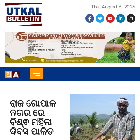
Thu, August 6, 2026
ରାଜ ଗୋପାଳ
ନଗର ରେ
ବିଶ୍ଵ ମହିଳା
ଦିବସ ପାଳିତ