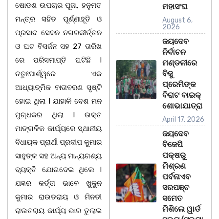
ଷୋଡଶ ଉପଚାର ପୂଜା, ହନୁମତ
ମହାସଂଘ
ମନ୍ତ୍ର ସହିତ ପୂର୍ଣ୍ଣାହୂତି ଓ
August 6,
2026
ପ୍ରସାଦ ସେବନ ନଗରକୀର୍ତ୍ତନ
ଜୟଦେବ
ଓ ଘଟ ବିସର୍ଜନ ସହ 27 ତାରିଖ
ନିର୍ବାଚନ
ରେ ପରିସମାପ୍ତି ଘଟିଛି I
ମଣ୍ଡଳୀରେ
ବିଜୁ
ଚତୁଃପାର୍ଶ୍ୱରେ ଏକ
ପ୍ରେମିଙ୍କ
ଆଧ୍ୟାତ୍ମିକ ବାତାବରଣ ସୃଷ୍ଟି
ବିରାଟ ବାଇକ୍
ହୋଇ ଥିଲା I ଯାହାକି ବେଶ ମନ
ଶୋଭାଯାତ୍ରା
ମୁଗ୍ଧକର ଥିଲା I ଉକ୍ତ
April 17, 2026
ମାଙ୍ଗଳିକ କାର୍ଯ୍ୟରେ ସ୍ଥାନୀୟ
ଜୟଦେବ
ବିଧାୟକ ପ୍ରାର୍ଥୀ ପ୍ରଦୀପ କୁମାର
ବିଜେପି
ପକ୍ଷରୁ
ସାହୁଙ୍କ ସହ ଅନ୍ୟ ମାନ୍ୟଗଣ୍ୟ
ମିଶ୍ରଣ
ବ୍ୟକ୍ତି ଯୋଗଦେଇ ଥିଲେ I
ପର୍ବନାଏବ
ଯଜ୍ଞର କର୍ତ୍ତା ଭାବେ ଖୁକୁନ
ସରପଞ୍ଚ
କୁମାର ରାଉତରାୟ ଓ ମିନତୀ
ସମେତ
ମିଶିଲେ ୱାର୍ଡ
ରାଉତରାୟ କାର୍ଯ୍ୟ ଭାର ତୁଲାଇ