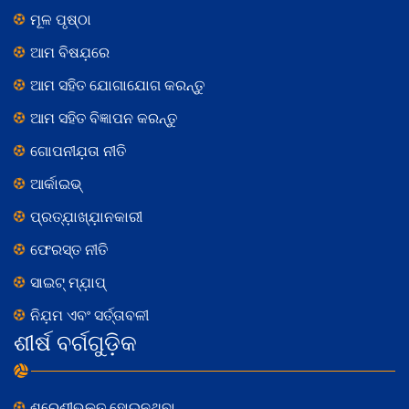
ମୂଳ ପୃଷ୍ଠା
ଆମ ବିଷଯ଼ରେ
ଆମ ସହିତ ଯୋଗାଯୋଗ କରନ୍ତୁ
ଆମ ସହିତ ବିଜ୍ଞାପନ କରନ୍ତୁ
ଗୋପନୀଯ଼ତା ନୀତି
ଆର୍କାଇଭ୍
ପ୍ରତ୍ଯ଼ାଖ୍ଯ଼ାନକାରୀ
ଫେରସ୍ତ ନୀତି
ସାଇଟ୍ ମ୍ଯ଼ାପ୍
ନିଯ଼ମ ଏବଂ ସର୍ତ୍ତାବଳୀ
ଶୀର୍ଷ ବର୍ଗଗୁଡ଼ିକ
ଶ୍ରେଣୀଭୁକ୍ତ ହୋଇନଥିବା