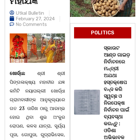
ମହାଯଜ୍ଞ
Utkal Bulletin
February 27, 2024
No Comments
POLITICS
ସ୍କାଉଟ
ଆଣ୍ଡ ଗାଇଡ଼
ନିର୍ବାଚନରେ
ମନ୍ତ୍ରୀ
ଖୋର୍ଦ୍ଧା:
ଶ୍ରୀ ଶ୍ରୀ
ଅଯଥା
ପିଙ୍ଗଳାକ୍ଷ୍ୟ ମହାବୀର ଯଜ୍ଞ
ହସ୍ତକ୍ଷେପ
ବନ୍ଦ କରି
କମିଟି ନୟାପଲ୍ଲୀ ଖୋର୍ଦ୍ଧା
ସ୍ୱଚ୍ଛ ଓ
ଗ୍ରାମବାସୀଙ୍କ ଆନୁକୂଲ୍ୟରେ
ନିରପେକ୍ଷ
ଗତ 23 ତାରିଖ ଠାରୁ ଆରମ୍ଭ
ନିର୍ବାଚନ ପାଇଁ
ବ୍ୟବସ୍ଥା
ହୋଇ ଥିବା ଶୁଭ ଅଂକୁର
କରନ୍ତୁ :
ରୋପଣ, କଳସ ଯାତ୍ରା, ସୂର୍ଯ୍ୟ
ଓଡିଶା
ପୂଜା, ଗୋପୁଜା, ରୁଦ୍ରାଭିସେକ,
ଅଭିଭାବକ