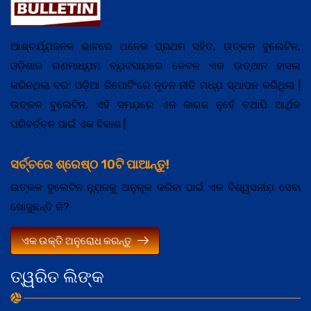
ଆଶ୍ଚର୍ଯ୍ଯ଼ଜନକ ଭାବରେ ଅନେକ ପ୍ରଥମ ସହିତ, ଉତ୍କଳ ବୁଲେଟିନ,
ଓଡ଼ିଶାର ଗଣମାଧ୍ଯ଼ମ ବ୍ଯ଼ବସାଯ଼ରେ କେବଳ ଏକ ଉତ୍ଥାନ ହାସଲ
କରିନଥିଲା ବରଂ ଓଡ଼ିଆ ରିପୋର୍ଟିଂରେ ନୂତନ ନୀତି ମଧ୍ଯ଼ ସ୍ଥାପନ କରିଥିଲା |
ଉତ୍କଳ ବୁଲେଟିନ, ଏହି ସମଯ଼ରେ ଏକ କାଗଜ ନୁହେଁ ତଥାପି ଆର୍ଥିକ
ପରିବର୍ତ୍ତନ ପାଇଁ ଏକ ବିକାଶ |
ସର୍ଚ୍ଚରେ ଶ୍ରେଷ୍ଠ 10ଟି ପାଆନ୍ତୁ!
ଉତ୍କଳ ବୁଲେଟିନ ନ୍ଯ଼ୁଜକୁ ଅନୁକୂଳ କରିବା ପାଇଁ ଏକ ବିଶ୍ୱସନୀଯ଼ ସେବା
ଖୋଜୁଛନ୍ତି କି?
ଏକ ଉକ୍ତି ଅନୁରୋଧ କରନ୍ତୁ
ତ୍ୱରିତ ଲିଙ୍କ