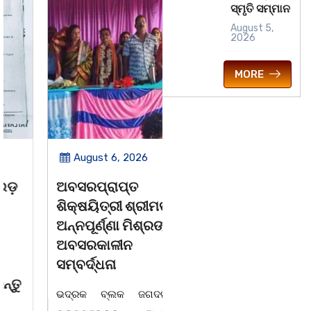
ସ୍ମୃତି ସମ୍ମାନ
August 5,
2026
MORE
August 6, 2026
August 6, 2026
ଅବସରପ୍ରାପ୍ତ
ପୁନର୍ବାର ତ୍ରୁଟି ପିଲାଙ୍କୁ
ଶିକ୍ଷୟିତ୍ରୀ ଶ୍ରୀମତୀ
ମୂର୍ଖ କରିବାକୁ
ଅନ୍ନପୂର୍ଣ୍ଣା ମିଶ୍ରଙ୍କ
ଷଡଯନ୍ତ୍ର ! ଭୁଲ ବହି
ଅବସରକାଳୀନ
ପ୍ରତ୍ୟାହାର ନହେଲେ
ସମ୍ବର୍ଦ୍ଧନା
ଆସନ୍ତା 17 ତାରିଖରୁ
ଓଡିଶା ଅଭିଭାବକ
ଭଦ୍ରକ ବ୍ଲକ ଜଗଦଳପୁର
ମହାସଂଘର ଆମରଣ