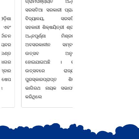
ଗ୍ରାମପଞ୍ଚାୟତ ଅନ୍ତର୍ଗତ
ଅନଶନ
ସରସତିଆ ସରକାରୀ ପ୍ରାଥମିକ
ବିଦ୍ୟାଳୟ, ସରସତିଆର
ଭୁବନେଶ୍ୱର ତା 4 ରିଖ l ସତେ
ସହକାରୀ ଶିକ୍ଷୟିତ୍ରୀ ଶ୍ରୀମତୀ
ଯେମିତି ପିଲାଙ୍କ ପାଠ ପଢା ପାଇଁ
ଅନ୍ନପୂର୍ଣ୍ଣା ମିଶ୍ରଙ୍କର
ସରକାରଙ୍କ ଧ୍ୟାନ ହିଁ ନାହିଁ l
ଅବସରକାଳୀନ ସମ୍ବର୍ଦ୍ଧନା
ପ୍ରଥମ ଶ୍ରେଣୀ ବହିରେ ପୁଣି
ଉତ୍ସବ ଅନୁଷ୍ଠିତ
ମହାତ୍ରୁଟି l ବର୍ଣମାଳାରେ ସ୍ୱର
ହୋଇଯାଇଅଛି । ଉକ୍ତ
ବର୍ଣ ଓ ବ୍ୟଞ୍ଜନ ବର୍ଣକୁ ନେଇ
ଉତ୍ସବରେ ରାଜ୍ୟପାଳ
ଘୋର
ପୁରସ୍କାରପ୍ରାପ୍ତ ଶିକ୍ଷକ
ଭାଗିରଥ ନାୟକ ସଭାପତିତ୍ଵ
କରିଥିଲେ