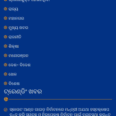
ରାଜ୍ୟ
ମହାନଗର
ମୁଖ୍ୟ ଖବର
ରାଜନୀତି
ଶିକ୍ଷା
ମନୋରଞ୍ଜନ
ଦେଶ- ବିଦେଶ
ଖେଳ
ବିଶେଷ
ଟ୍ରେଣ୍ଡିଂ ଖବର
ସ୍କାଉଟ ଆଣ୍ଡ ଗାଇଡ଼ ନିର୍ବାଚନରେ ମନ୍ତ୍ରୀ ଅଯଥା ହସ୍ତକ୍ଷେପ
ବନ୍ଦ କରି ସ୍ୱଚ୍ଛ ଓ ନିରପେକ୍ଷ ନିର୍ବାଚନ ପାଇଁ ବ୍ୟବସ୍ଥା କରନ୍ତୁ