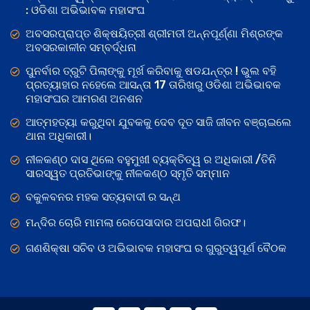
: ଓଡିଶା ଅଭିଭାବକ ମହାସଂଘ
ଅବସରପ୍ରାପ୍ତ ଶିକ୍ଷୟିତ୍ରୀ ଶ୍ରୀମତୀ ଅନ୍ନପୂର୍ଣ୍ଣା ମିଶ୍ରଙ୍କ
ଅବସରକାଳୀନ ସମ୍ବର୍ଦ୍ଧନା
ପୁନର୍ବାର ତ୍ରୁଟି ପିଲାଙ୍କୁ ମୂର୍ଖ କରିବାକୁ ଷଡଯନ୍ତ୍ର ! ଭୁଲ ବହି
ପ୍ରତ୍ୟାହାର ନହେଲେ ଆସନ୍ତା 17 ତାରିଖରୁ ଓଡିଶା ଅଭିଭାବକ
ମହାସଂଘର ଆମରଣ ଅନଶନ
ଆତ୍ମହତ୍ୟା କରୁଥିବା ଯୁବକକୁ ଦେବ ଦୂତ ସାଜି ଜୀବନ ବଞ୍ଚାଇଲେ
ଥାନା ଅଧିକାରୀ।
ନୀଳକଣ୍ଠ ଦାସ ଥିଲେ ବହୁମୁଖୀ ବ୍ୟକ୍ତିତ୍ୱ ର ଅଧିକାରୀ /ତିନି
ସାରସ୍ୱତ ପ୍ରତିଭାଙ୍କୁ ନୀଳକଣ୍ଠ ସ୍ମୃତି ସମ୍ମାନ
ବକୁଳବନର ମହକ ସତ୍ୟବାଦୀ ର ସନ୍ଥ
ମନ୍ଦିର ଚୋରି ମାମଲା ରେପେସାଦାର ଅପରାଧୀ ଗିରଫ।
ଗଣଶିକ୍ଷା ସଚିବ ଓ ଅଭିଭାବକ ମହାସଂଘ ର ଗୁରୁତ୍ୱପୂର୍ଣ ବୈଠକ