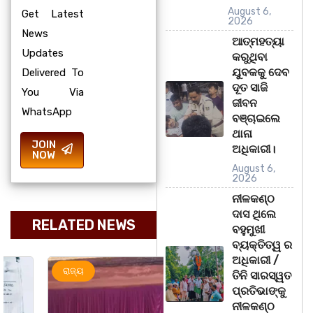
August 6,
Get Latest
2026
News
ଆତ୍ମହତ୍ୟା
Updates
କରୁଥିବା
ଯୁବକକୁ ଦେବ
Delivered To
ଦୂତ ସାଜି
You Via
ଜୀବନ
WhatsApp
ବଞ୍ଚାଇଲେ
ଥାନା
JOIN
ଅଧିକାରୀ।
NOW
August 6,
2026
ନୀଳକଣ୍ଠ
ଦାସ ଥିଲେ
RELATED NEWS
ବହୁମୁଖୀ
ବ୍ୟକ୍ତିତ୍ୱ ର
ଅଧିକାରୀ /
ରାଜ୍ୟ
ମହାନଗର
ରାଜ୍ୟ
ତିନି ସାରସ୍ୱତ
ପ୍ରତିଭାଙ୍କୁ
ନୀଳକଣ୍ଠ