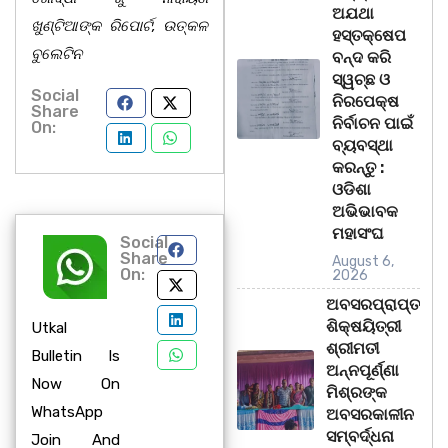
ଅଯଥା
ଖୁଣ୍ଟିଆଙ୍କ ରିପୋର୍ଟ, ଉତ୍କଳ
ହସ୍ତକ୍ଷେପ
ବୁଲେଟିନ
ବନ୍ଦ କରି
ସ୍ୱଚ୍ଛ ଓ
Social
ନିରପେକ୍ଷ
Share
ନିର୍ବାଚନ ପାଇଁ
On:
ବ୍ୟବସ୍ଥା
କରନ୍ତୁ :
ଓଡିଶା
ଅଭିଭାବକ
ମହାସଂଘ
Social
Share
August 6,
On:
2026
ଅବସରପ୍ରାପ୍ତ
ଶିକ୍ଷୟିତ୍ରୀ
Utkal
ଶ୍ରୀମତୀ
Bulletin Is
ଅନ୍ନପୂର୍ଣ୍ଣା
Now On
ମିଶ୍ରଙ୍କ
WhatsApp
ଅବସରକାଳୀନ
ସମ୍ବର୍ଦ୍ଧନା
Join And