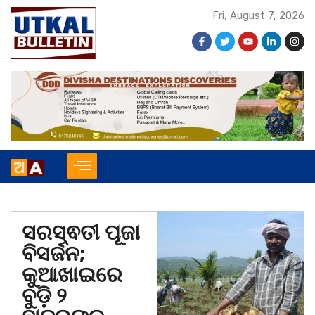
Fri, August 7, 2026
ସରସ୍ଵତୀ ପୂଜା
ବିସର୍ଜନ;
କୁଆଖାଇରେ
ବୁଡ଼ି ୨