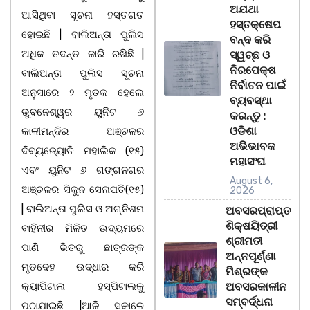
ଅଯଥା
ଆସିଥିବା ସୂଚନା ହସ୍ତଗତ
ହସ୍ତକ୍ଷେପ
ହୋଇଛି | ବାଲିଅନ୍ତା ପୁଲିସ
ବନ୍ଦ କରି
ଅଧିକ ତଦନ୍ତ ଜାରି ରଖିଛି |
ସ୍ୱଚ୍ଛ ଓ
ନିରପେକ୍ଷ
ବାଲିଅନ୍ତା ପୁଲିସ ସୂଚନା
ନିର୍ବାଚନ ପାଇଁ
ଅନୁସାରେ ୨ ମୃତକ ହେଲେ
ବ୍ୟବସ୍ଥା
ଭୁବନେଶ୍ୱର ୟୁନିଟ ୬
କରନ୍ତୁ :
ଓଡିଶା
କାଳୀମନ୍ଦିର ଅଞ୍ଚଳର
ଅଭିଭାବକ
ଦିବ୍ୟଜ୍ୟୋତି ମହାଲିକ (୧୫)
ମହାସଂଘ
ଏବଂ ୟୁନିଟ ୬ ଗଙ୍ଗନଗର
August 6,
ଅଞ୍ଚଳର ସିକୁନ ସେନାପତି(୧୫)
2026
| ବାଲିଅନ୍ତା ପୁଲିସ ଓ ଅଗ୍ନିଶମ
ଅବସରପ୍ରାପ୍ତ
ଶିକ୍ଷୟିତ୍ରୀ
ବାହିନୀର ମିଳିତ ଉଦ୍ୟମରେ
ଶ୍ରୀମତୀ
ପାଣି ଭିତରୁ ଛାତ୍ରଙ୍କ
ଅନ୍ନପୂର୍ଣ୍ଣା
ମୃତଦେହ ଉଦ୍ଧାର କରି
ମିଶ୍ରଙ୍କ
କ୍ୟାପିଟାଲ ହସ୍ପିଟାଲକୁ
ଅବସରକାଳୀନ
ସମ୍ବର୍ଦ୍ଧନା
ପଠାଯାଇଛି |ଆଜି ସକାଳେ