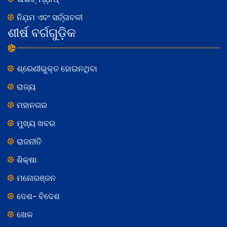
ନିଯ଼ମ ଏବଂ ସର୍ତ୍ତାବଳୀ
ଶୀର୍ଷ ବର୍ଗଗୁଡ଼ିକ
ଶ୍ରେଣୀଭୁକ୍ତ ହୋଇନଥିବା
ରାଜ୍ୟ
ମହାନଗର
ମୁଖ୍ୟ ଖବର
ରାଜନୀତି
ଶିକ୍ଷା
ମନୋରଞ୍ଜନ
ଦେଶ- ବିଦେଶ
ଖେଳ