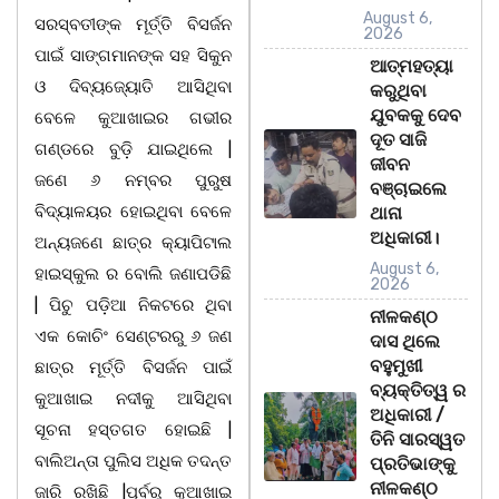
August 6,
ସରସ୍ବତୀଙ୍କ ମୂର୍ତ୍ତି ବିସର୍ଜନ
2026
ପାଇଁ ସାଙ୍ଗମାନଙ୍କ ସହ ସିକୁନ
ଆତ୍ମହତ୍ୟା
ଓ ଦିବ୍ୟଜ୍ୟୋତି ଆସିଥିବା
କରୁଥିବା
ଯୁବକକୁ ଦେବ
ବେଳେ କୁଆଖାଇର ଗଭୀର
ଦୂତ ସାଜି
ଗଣ୍ଡରେ ବୁଡ଼ି ଯାଇଥିଲେ |
ଜୀବନ
ଜଣେ ୬ ନମ୍ବର ପୁରୁଷ
ବଞ୍ଚାଇଲେ
ବିଦ୍ୟାଳୟର ହୋଇଥିବା ବେଳେ
ଥାନା
ଅଧିକାରୀ।
ଅନ୍ୟଜଣେ ଛାତ୍ର କ୍ୟାପିଟାଲ
August 6,
ହାଇସ୍କୁଲ ର ବୋଲି ଜଣାପଡିଛି
2026
| ପିଚୁ ପଡ଼ିଆ ନିକଟରେ ଥିବା
ନୀଳକଣ୍ଠ
ଏକ କୋଚିଂ ସେଣ୍ଟରରୁ ୬ ଜଣ
ଦାସ ଥିଲେ
ବହୁମୁଖୀ
ଛାତ୍ର ମୂର୍ତ୍ତି ବିସର୍ଜନ ପାଇଁ
ବ୍ୟକ୍ତିତ୍ୱ ର
କୁଆଖାଇ ନଦୀକୁ ଆସିଥିବା
ଅଧିକାରୀ /
ସୂଚନା ହସ୍ତଗତ ହୋଇଛି |
ତିନି ସାରସ୍ୱତ
ବାଲିଅନ୍ତା ପୁଲିସ ଅଧିକ ତଦନ୍ତ
ପ୍ରତିଭାଙ୍କୁ
ନୀଳକଣ୍ଠ
ଜାରି ରଖିଛି |ପୂର୍ବରୁ କୁଆଖାଇ