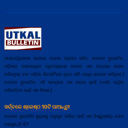
ଆଶ୍ଚର୍ଯ୍ଯ଼ଜନକ ଭାବରେ ଅନେକ ପ୍ରଥମ ସହିତ, ଉତ୍କଳ ବୁଲେଟିନ,
ଓଡ଼ିଶାର ଗଣମାଧ୍ଯ଼ମ ବ୍ଯ଼ବସାଯ଼ରେ କେବଳ ଏକ ଉତ୍ଥାନ ହାସଲ
କରିନଥିଲା ବରଂ ଓଡ଼ିଆ ରିପୋର୍ଟିଂରେ ନୂତନ ନୀତି ମଧ୍ଯ଼ ସ୍ଥାପନ କରିଥିଲା |
ଉତ୍କଳ ବୁଲେଟିନ, ଏହି ସମଯ଼ରେ ଏକ କାଗଜ ନୁହେଁ ତଥାପି ଆର୍ଥିକ
ପରିବର୍ତ୍ତନ ପାଇଁ ଏକ ବିକାଶ |
ସର୍ଚ୍ଚରେ ଶ୍ରେଷ୍ଠ 10ଟି ପାଆନ୍ତୁ!
ଉତ୍କଳ ବୁଲେଟିନ ନ୍ଯ଼ୁଜକୁ ଅନୁକୂଳ କରିବା ପାଇଁ ଏକ ବିଶ୍ୱସନୀଯ଼ ସେବା
ଖୋଜୁଛନ୍ତି କି?