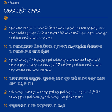
ବିଶେଷ
ଟ୍ରେଣ୍ଡିଂ ଖବର
ସ୍କାଉଟ ଆଣ୍ଡ ଗାଇଡ଼ ନିର୍ବାଚନରେ ମନ୍ତ୍ରୀ ଅଯଥା ହସ୍ତକ୍ଷେପ
ବନ୍ଦ କରି ସ୍ୱଚ୍ଛ ଓ ନିରପେକ୍ଷ ନିର୍ବାଚନ ପାଇଁ ବ୍ୟବସ୍ଥା କରନ୍ତୁ
: ଓଡିଶା ଅଭିଭାବକ ମହାସଂଘ
ଅବସରପ୍ରାପ୍ତ ଶିକ୍ଷୟିତ୍ରୀ ଶ୍ରୀମତୀ ଅନ୍ନପୂର୍ଣ୍ଣା ମିଶ୍ରଙ୍କ
ଅବସରକାଳୀନ ସମ୍ବର୍ଦ୍ଧନା
ପୁନର୍ବାର ତ୍ରୁଟି ପିଲାଙ୍କୁ ମୂର୍ଖ କରିବାକୁ ଷଡଯନ୍ତ୍ର ! ଭୁଲ ବହି
ପ୍ରତ୍ୟାହାର ନହେଲେ ଆସନ୍ତା 17 ତାରିଖରୁ ଓଡିଶା ଅଭିଭାବକ
ମହାସଂଘର ଆମରଣ ଅନଶନ
ଆତ୍ମହତ୍ୟା କରୁଥିବା ଯୁବକକୁ ଦେବ ଦୂତ ସାଜି ଜୀବନ ବଞ୍ଚାଇଲେ
ଥାନା ଅଧିକାରୀ।
ନୀଳକଣ୍ଠ ଦାସ ଥିଲେ ବହୁମୁଖୀ ବ୍ୟକ୍ତିତ୍ୱ ର ଅଧିକାରୀ /ତିନି
ସାରସ୍ୱତ ପ୍ରତିଭାଙ୍କୁ ନୀଳକଣ୍ଠ ସ୍ମୃତି ସମ୍ମାନ
ବକୁଳବନର ମହକ ସତ୍ୟବାଦୀ ର ସନ୍ଥ