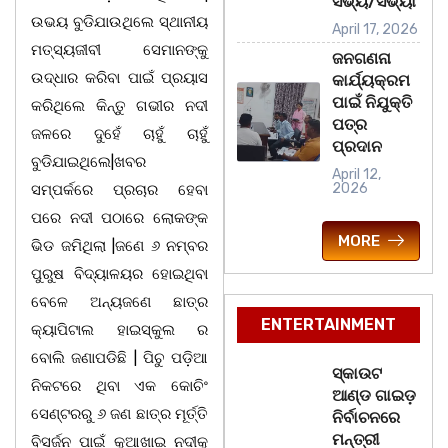
ସଭ୍ୟ/ସଭ୍ୟା
ଉଭୟ ବୁଡିଯାଉଥିଲେ ସ୍ଥାନୀୟ
April 17, 2026
ମତ୍ସ୍ୟଜୀବୀ ସେମାନଙ୍କୁ
ଜନଗଣନା
ଉଦ୍ଧାର କରିବା ପାଇଁ ପ୍ରୟାସ
କାର୍ଯ୍ୟକ୍ରମ
ପାଇଁ ନିଯୁକ୍ତି
କରିଥିଲେ କିନ୍ତୁ ଗଭୀର ନଦୀ
ପତ୍ର
ଜଳରେ ଦୁହେଁ ଚାହୁଁ ଚାହୁଁ
ପ୍ରଦାନ
ବୁଡିଯାଇଥିଲେ|ଖବର
April 12,
2026
ସମ୍ପର୍କରେ ପ୍ରଚାର ହେବା
ପରେ ନଦୀ ପଠାରେ ଲୋକଙ୍କ
MORE
ଭିଡ ଜମିଥିଲା |ଜଣେ ୬ ନମ୍ବର
ପୁରୁଷ ବିଦ୍ୟାଳୟର ହୋଇଥିବା
ବେଳେ ଅନ୍ୟଜଣେ ଛାତ୍ର
ENTERTAINMENT
କ୍ୟାପିଟାଲ ହାଇସ୍କୁଲ ର
ବୋଲି ଜଣାପଡିଛି | ପିଚୁ ପଡ଼ିଆ
ସ୍କାଉଟ
ନିକଟରେ ଥିବା ଏକ କୋଚିଂ
ଆଣ୍ଡ ଗାଇଡ଼
ସେଣ୍ଟରରୁ ୬ ଜଣ ଛାତ୍ର ମୂର୍ତ୍ତି
ନିର୍ବାଚନରେ
ମନ୍ତ୍ରୀ
ବିସର୍ଜନ ପାଇଁ କୁଆଖାଇ ନଦୀକୁ