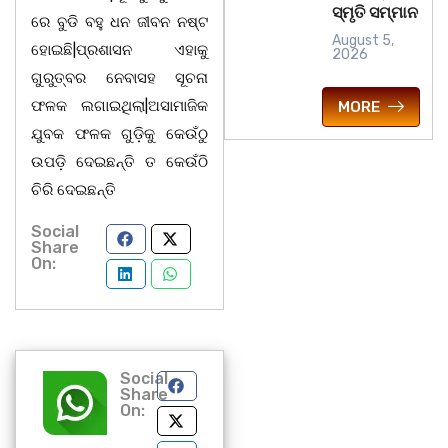
ସ୍ମୃତି ସମ୍ମାନ
ରେ ବୁଡି ବହୁ ଧନ ଜୀବନ ନଷ୍ଟ
August 5,
ହୋଇଛି|ପ୍ରଶାସନ ଏହାକୁ
2026
ଗୁରୁତ୍ବର ନେବାସହ ସୂଚନା
ଫଳକ ଲଗାଇଥିଲା|ଅସାମାଜିକ
MORE
ଯୁବକ ଫଳକ ଗୁଡ଼ିକୁ କେଉଁଠୁ
ଉପଡ଼ି ଦେଇଛନ୍ତି ତ କେଉଁଠି
ଚିରି ଦେଇଛନ୍ତି
Social
Share
On:
Social
Share
On: