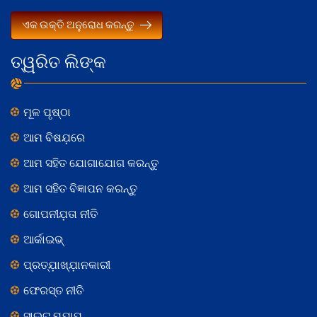
ଏକ ଉକ୍ତି ଅନୁରୋଧ କରନ୍ତୁ
ତ୍ୱରିତ ଲିଙ୍କ
ମୂଳ ପୃଷ୍ଠା
ଆମ ବିଷଯ଼ରେ
ଆମ ସହିତ ଯୋଗାଯୋଗ କରନ୍ତୁ
ଆମ ସହିତ ବିଜ୍ଞାପନ କରନ୍ତୁ
ଗୋପନୀଯ଼ତା ନୀତି
ଆର୍କାଇଭ୍
ପ୍ରତ୍ଯ଼ାଖ୍ଯ଼ାନକାରୀ
ଫେରସ୍ତ ନୀତି
ସାଇଟ୍ ମ୍ଯ଼ାପ୍