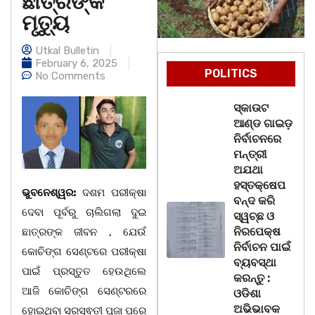
ଛାତ୍ରଙ୍କ
ମୃତ୍ୟୁ
Utkal Bulletin
February 6, 2025
POLITICS
No Comments
ସ୍କାଉଟ
ଆଣ୍ଡ ଗାଇଡ଼
ନିର୍ବାଚନରେ
ମନ୍ତ୍ରୀ
ଅଯଥା
ହସ୍ତକ୍ଷେପ
ଭୁବନେଶ୍ୱର:
ଦଶମ ପରୀକ୍ଷା
ବନ୍ଦ କରି
ଦେବା ପୂର୍ବରୁ ଚାଲିଗଲା ଦୁଇ
ସ୍ୱଚ୍ଛ ଓ
ନିରପେକ୍ଷ
ଛାତ୍ରଙ୍କ ଜୀବନ , ଯେଉଁ
ନିର୍ବାଚନ ପାଇଁ
କୋଚିଙ୍ଗ ସେଣ୍ଟରେ ପରୀକ୍ଷା
ବ୍ୟବସ୍ଥା
ପାଇଁ ପ୍ରସ୍ତୁତ ହେଉଥିଲେ
କରନ୍ତୁ :
ଆଜି କୋଚିଙ୍ଗ ସେଣ୍ଟରରେ
ଓଡିଶା
ଅଭିଭାବକ
ହୋଇଥିବା ସରସ୍ଵତୀ ପୂଜା ପରେ