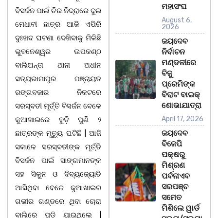
ମହାସଂଘ
ବିସର୍ଜନ ପାଇଁ ଚିର ନିଦ୍ରାରେ ଦୁଇ
August 6,
ମେଧାବୀ ଛାତ୍ର ଆଜି ଏପିରି
2026
ଦୁଃଖଦ ଘଟଣା ଦେଖିବାକୁ ମିଳିଛି
ଜୟଦେବ
ଭୁବନେଶ୍ୱର ଉପକଣ୍ଠ
ନିର୍ବାଚନ
ମଣ୍ଡଳୀରେ
ବାଲିଅନ୍ତା ଥାନା ଅଧୀନ
ବିଜୁ
ସତ୍ୟଭାମାପୁର ପଞ୍ଚାୟତ
ପ୍ରେମିଙ୍କ
ରଙ୍ଗବଜାର ନିକଟରେ
ବିରାଟ ବାଇକ୍
ଶୋଭାଯାତ୍ରା
ସରସ୍ବତୀ ମୂର୍ତ୍ତି ବିସର୍ଜନ ବେଳେ
April 17, 2026
କୁଆଖାଇରେ ବୁଡ଼ି ପୁଣି ୨
ଜୟଦେବ
ଛାତ୍ରଙ୍କ ମୃତ୍ୟୁ ଘଟିଛି | ଆଜି
ବିଜେପି
ସକାଳେ ସରସ୍ବତୀଙ୍କ ମୂର୍ତ୍ତି
ପକ୍ଷରୁ
ବିସର୍ଜନ ପାଇଁ ସାଙ୍ଗମାନଙ୍କ
ମିଶ୍ରଣ
ସହ ସିକୁନ ଓ ଦିବ୍ୟଜ୍ୟୋତି
ପର୍ବନାଏବ
ସରପଞ୍ଚ
ଆସିଥିବା ବେଳେ କୁଆଖାଇର
ସମେତ
ଗଭୀର ଗଣ୍ଡରେ ଥିବା ଚୋରା
ମିଶିଲେ ୱାର୍ଡ
ବାଲିରେ ପଡ଼ି ଯାଇଥିଲେ |