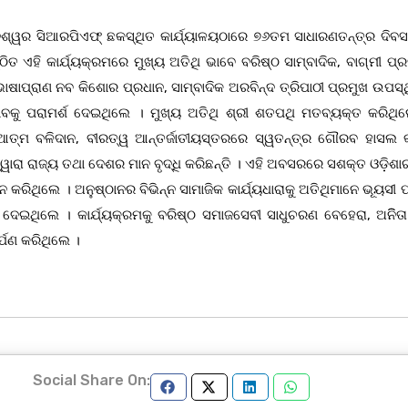
େଶ୍ୱର ସିଆରପିଏଫ୍ ଛକସ୍ଥିତ କାର୍ଯ୍ୟାଳୟଠାରେ ୭୬ତମ ସାଧାରଣତନ୍ତ୍ର ଦିବସ
ଏହି କାର୍ଯ୍ୟକ୍ରମରେ ମୁଖ୍ୟ ଅତିଥି ଭାବେ ବରିଷ୍ଠ ସାମ୍ବାଦିକ, ବାଗ୍ମୀ ପ୍ରଦ
ଷାପ୍ରାଣ ନବ କିଶୋର ପ୍ରଧାନ, ସାମ୍ବାଦିକ ଅରବିନ୍ଦ ତ୍ରିପାଠୀ ପ୍ରମୁଖ ଉପସ୍ଥ
ୋବକୁ ପରାମର୍ଶ ଦେଇଥିଲେ । ମୁଖ୍ୟ ଅତିଥି ଶ୍ରୀ ଶତପଥି ମତବ୍ୟକ୍ତ କରିଥି
ଆତ୍ମ ବଳିଦାନ, ବୀରତ୍ୱ ଆନ୍ତର୍ଜାତୀୟସ୍ତରରେ ସ୍ୱତନ୍ତ୍ର ଗୌରବ ହାସଲ କ
ାରା ରାଜ୍ୟ ତଥା ଦେଶର ମାନ ବୃଦ୍ଧି କରିଛନ୍ତି । ଏହି ଅବସରରେ ସଶକ୍ତ ଓଡ଼ିଶାର
 କରିଥିଲେ । ଅନୁଷ୍ଠାନର ବିଭିନ୍ନ ସାମାଜିକ କାର୍ଯ୍ୟଧାରାକୁ ଅତିଥିମାନେ ଭୂୟସୀ 
୍ଶ ଦେଇଥିଲେ । କାର୍ଯ୍ୟକ୍ରମକୁ ବରିଷ୍ଠ ସମାଜସେବୀ ସାଧୁଚରଣ ବେହେରା, ଅନିିତା
୍ପଣ କରିଥିଲେ ।
Social Share On: