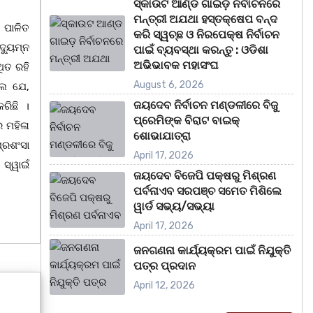
ସ୍କାଉଟ ଆଣ୍ଡ ଗାଇଡ଼ ନିର୍ବାଚନରେ
ମନ୍ତ୍ରୀ ଅଯଥା ହସ୍ତକ୍ଷେପ ବନ୍ଦ
 ପାଳିତ
କରି ସ୍ୱଚ୍ଛ ଓ ନିରପେକ୍ଷ ନିର୍ବାଚନ
ୁ୍ୟମ୍ନ
ପାଇଁ ବ୍ୟବସ୍ଥା କରନ୍ତୁ : ଓଡିଶା
ଅଭିଭାବକ ମହାସଂଘ
ିତ ରହି
August 6, 2026
ଲେ ଯେ,
ଜୟଦେବ ନିର୍ବାଚନ ମଣ୍ଡଳୀରେ ବିଜୁ
ରିଛି ।
ପ୍ରେମିଙ୍କ ବିରାଟ ବାଇକ୍
 ମହିଳା
ଶୋଭାଯାତ୍ରା
ପ୍ରଶଂସା
April 17, 2026
 ସ୍ୱାଇଁ
ଜୟଦେବ ବିଜେପି ପକ୍ଷରୁ ମିଶ୍ରଣ
ପର୍ବନାଏବ ସରପଞ୍ଚ ସମେତ ମିଶିଲେ
ୱାର୍ଡ ସଭ୍ୟ/ସଭ୍ୟା
April 17, 2026
ଜନଗଣନା କାର୍ଯ୍ୟକ୍ରମ ପାଇଁ ନିଯୁକ୍ତି
ପତ୍ର ପ୍ରଦାନ
April 12, 2026