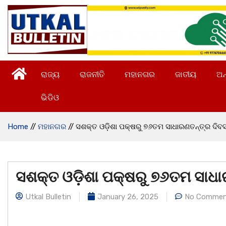
ରାଜ୍ୟ
ରାଜନୀତି
ମହାନଗର
ଜାତୀୟ
ଅନ
ଭିଡିଓ
Home
//
ମହାନଗର
//
ସଶକ୍ତ ଓଡ଼ିଶା ପକ୍ଷରୁ ୭୬ତମ ସାଧାରଣତନ୍ତ୍ର ଦିବସ
ସଶକ୍ତ ଓଡ଼ିଶା ପକ୍ଷରୁ ୭୬ତମ ସାଧା
Utkal Bulletin
January 26, 2025
No Commen