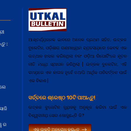
ରୀ
ଆଶ୍ଚର୍ଯ୍ଯ଼ଜନକ ଭାବରେ ଅନେକ ପ୍ରଥମ ସହିତ, ଉତ୍କଳ
ତୁ :
ବୁଲେଟିନ, ଓଡ଼ିଶାର ଗଣମାଧ୍ଯ଼ମ ବ୍ଯ଼ବସାଯ଼ରେ କେବଳ ଏକ
ଉତ୍ଥାନ ହାସଲ କରିନଥିଲା ବରଂ ଓଡ଼ିଆ ରିପୋର୍ଟିଂରେ ନୂତନ
ନୀତି ମଧ୍ଯ଼ ସ୍ଥାପନ କରିଥିଲା | ଉତ୍କଳ ବୁଲେଟିନ, ଏହି
ସମଯ଼ରେ ଏକ କାଗଜ ନୁହେଁ ତଥାପି ଆର୍ଥିକ ପରିବର୍ତ୍ତନ ପାଇଁ
ଏକ ବିକାଶ |
େଲେ
ସର୍ଚ୍ଚରେ ଶ୍ରେଷ୍ଠ 10ଟି ପାଆନ୍ତୁ!
ଉତ୍କଳ ବୁଲେଟିନ ନ୍ଯ଼ୁଜକୁ ଅନୁକୂଳ କରିବା ପାଇଁ ଏକ
ସାଜି
ବିଶ୍ୱସନୀଯ଼ ସେବା ଖୋଜୁଛନ୍ତି କି?
ୱ ର
ଏକ ଉକ୍ତି ଅନୁରୋଧ କରନ୍ତୁ