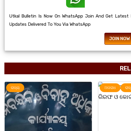
Utkal Bulletin Is Now On WhatsApp Join And Get Latest
Updates Delivered To You Via WhatsApp
JOIN NOW
REL
ଅପରାଧ
ରାଜ୍ୟ
ରାଜ୍ୟ