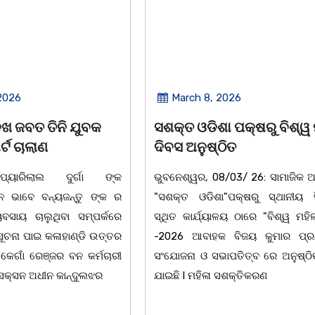
2026
March 8, 2026
 ପକ୍ଷରୁ ବିଶ୍ୱ ମହିଳା
ଆନ୍ତର୍ଜାତୀୟ ମହିଳା ଦିବସ
ିତ
ଉପଲକ୍ଷେ ନାଟକ ‘ଖାଣ୍ଟି ସୁନା
/03/ 26: ସାମାଜିକ ଅନୁଷ୍ଠାନ
ଚିଲିକା: ଆନ୍ତର୍ଜାତୀୟ ମହିଳା ଦିବ
"ପକ୍ଷରୁ ସ୍ଥାନୀୟ ସିଆରପି
ଅବସରରେ ବାଲୁଗାଁସ୍ଥିତ ମା' ଭଗବ
ଳୟ ଠାରେ "ବିଶ୍ୱ ମହିଳା ଦିବସ
ନିକେତନ ର ଓଡ଼ିଆ ଅସ୍ମିତା ଉପରେ 
 ବିଜୟ କୁମାର ପ୍ରଧାନଙ୍କ
ନାଟକ "ଖାଣ୍ଟି ସୁନା" ଗୈ।ରୀ ସାଂସ
ାପତିତ୍ବ ରେ ଅନୁଷ୍ଠିତ ହୋଇ
ପ୍ରତିଷ୍ଠାନ, ଖୋର୍ଦ୍ଧା ଆନୁକୁଲ୍ୟରେ 
ସଶକ୍ତିକରଣ
ହୋଇଯାଇଛି। ଡ଼ଃ ପ୍ରଦୀପ ଭୈମିକ ଙ୍କ