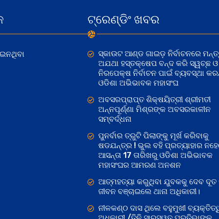
କ
ଟ୍ରେଣ୍ଡିଂ ଖବର
ସ୍କାଉଟ ଆଣ୍ଡ ଗାଇଡ଼ ନିର୍ବାଚନରେ ମନ୍ତ୍
ୋଇନଥିବା
ଅଯଥା ହସ୍ତକ୍ଷେପ ବନ୍ଦ କରି ସ୍ୱଚ୍ଛ ଓ
ନିରପେକ୍ଷ ନିର୍ବାଚନ ପାଇଁ ବ୍ୟବସ୍ଥା କରନ୍
ଓଡିଶା ଅଭିଭାବକ ମହାସଂଘ
ଅବସରପ୍ରାପ୍ତ ଶିକ୍ଷୟିତ୍ରୀ ଶ୍ରୀମତୀ
ଅନ୍ନପୂର୍ଣ୍ଣା ମିଶ୍ରଙ୍କ ଅବସରକାଳୀନ
ସମ୍ବର୍ଦ୍ଧନା
ପୁନର୍ବାର ତ୍ରୁଟି ପିଲାଙ୍କୁ ମୂର୍ଖ କରିବାକୁ
ଷଡଯନ୍ତ୍ର ! ଭୁଲ ବହି ପ୍ରତ୍ୟାହାର ନହ
ଆସନ୍ତା 17 ତାରିଖରୁ ଓଡିଶା ଅଭିଭାବକ
ମହାସଂଘର ଆମରଣ ଅନଶନ
ଆତ୍ମହତ୍ୟା କରୁଥିବା ଯୁବକକୁ ଦେବ ଦୂତ 
ଜୀବନ ବଞ୍ଚାଇଲେ ଥାନା ଅଧିକାରୀ।
ନୀଳକଣ୍ଠ ଦାସ ଥିଲେ ବହୁମୁଖୀ ବ୍ୟକ୍ତିତ୍
ଅଧିକାରୀ /ତିନି ସାରସ୍ୱତ ପ୍ରତିଭାଙ୍କୁ