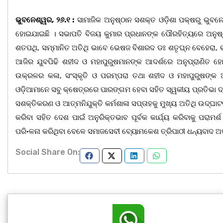
ଭୁବନେଶ୍ୱର, ୨୬.୧ :
ସାମାଜିକ ଅନୁଷ୍ଠାନ ସଶକ୍ତ ଓଡ଼ିଶା ପକ୍ଷରୁ ଭୁବନ
ହୋଇଯାଇଛି । ସଭାପତି ବିଜୟ କୁମାର ପ୍ରଧାନଙ୍କ ପୌରହିତ୍ୟରେ ଅନୁଷ୍ଠିତ 
ଶତପଥି, ସମ୍ମାନିତ ଅତିଥି ଭାବେ ଭେଷଜ ବିଶାରଦ ଡଃ ଶତୃଘ୍ନ ବେହେରା, ଭା
ଆଜିର ଯୁବପିଢି ଶହୀଦ ଓ ମହାପୁରୁଷମାନଙ୍କ ଆଦର୍ଶରେ ଅନୁପ୍ରାଣିତ ହ
ଉକ୍ରଳର କଳା, ସଂସ୍କୃତି ଓ ପରମ୍ପରା ତଥା ଶହୀଦ ଓ ମହାପୁରୁଷଙ୍କ 
ଓଡ଼ିଆମାନେ ସବୁ କ୍ଷେତ୍ରରେ ପାରଙ୍ଗମ ହେବା ସହିତ ସ୍ୱକୀୟ ପ୍ରତିଭା ଦ୍ୱ
ସଶକ୍ତିକରଣ ଓ ଆତ୍ମନିଯୁକ୍ତି କର୍ମଶାଳା ସପ୍ତାହକୁ ମୁଖ୍ୟ ଅତିଥି ଉଦ୍ଘାଟନ
କରିବା ସହିତ ଦେଶ ପାଇଁ ଅନୁରିକ୍ତଭାବ ପୂର୍ବକ କାର୍ଯ୍ୟ କରିବାକୁ ପରାମର
ପରି•ଳନା କରିଥିବା ବେଳେ ସମାଜସେବୀ ବ୍ୟୋମକେଶ ତ୍ରିପାଠୀ ଧନ୍ୟବାଦ ଅର
Social Share On: