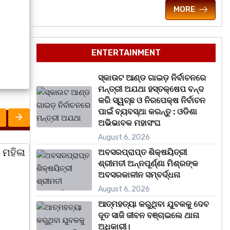
MORE
ENTERTAINMENT
ସ୍କାଉଟ ଆଣ୍ଡ ଗାଇଡ଼ ନିର୍ବାଚନରେ
ମନ୍ତ୍ରୀ ଅଯଥା ହସ୍ତକ୍ଷେପ ବନ୍ଦ
କରି ସ୍ୱଚ୍ଛ ଓ ନିରପେକ୍ଷ ନିର୍ବାଚନ
ପାଇଁ ବ୍ୟବସ୍ଥା କରନ୍ତୁ : ଓଡିଶା
ଅଭିଭାବକ ମହାସଂଘ
August 6, 2026
ଅବସରପ୍ରାପ୍ତ ଶିକ୍ଷୟିତ୍ରୀ
ରାଜ୍ୟ
ରାଜ୍
ଶ୍ରୀମତୀ ଅନ୍ନପୂର୍ଣ୍ଣା ମିଶ୍ରଙ୍କ
ଅବସରକାଳୀନ ସମ୍ବର୍ଦ୍ଧନା
August 6, 2026
ଆତ୍ମହତ୍ୟା କରୁଥିବା ଯୁବକକୁ ଦେବ
ଦୂତ ସାଜି ଜୀବନ ବଞ୍ଚାଇଲେ ଥାନା
ଅଧିକାରୀ।