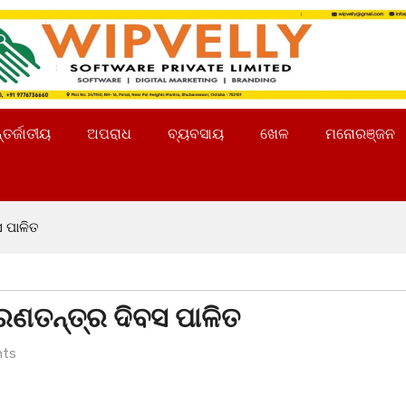
୍ତର୍ଜାତୀୟ
ଅପରାଧ
ବ୍ୟବସାୟ
ଖେଳ
ମନୋରଞ୍ଜନ
 ପାଳିତ
ରଣତନ୍ତ୍ର ଦିବସ ପାଳିତ
ts