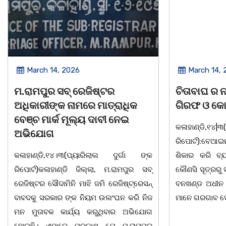
March 14, 2026
March 8, 
ଚିତାବାଘ ର ନଖ ଜବତ ତିନି ଯୁବକ
ସଶକ୍ତ ଓଡିଶା
ଗିରଫ ଓ କୋର୍ଟ ଚାଲାଣ
ଦିବସ ଅନୁଷ୍ଠ
କଳାହାଣ୍ଡି,୧୪|୩(ପ୍ୟାରିଲାଲ ଦୁର୍ଗା ଙ୍କ
ଭୁବନେଶ୍ୱର, 08
ରିପୋର୍ଟ):ବେଆଇନ ଭାବେ ବନ୍ୟଜନ୍ତୁ ଙ୍କ ର
"ସଶକ୍ତ ଓଡିଶା
ଶିକାର କରି ବ୍ୟବସାୟ ଚାଲୁଥିବା ସମ୍ପର୍କରେ
ସ୍ଥିତ କାର୍ଯ୍ୟା
କୌଣସି ସୂତ୍ରରୁ ସୂଚନା ପାଇ କଳାହାଣ୍ଡି ଉତ୍ତର
-2026 ଆବାହକ
ବନଖଣ୍ଡ ଅଧୀନ କେଗାଁ ରେଞ୍ଜର ବନ କର୍ମଚାରୀ
ସଂଯୋଜନା ଓ ସଭ
ମାନେ ଗରଗାବ ସେକ୍ସନ ଅଧୀନ କାନ୍ଦୁଲଝର
ଯାଇଛି l ମହିଳା 