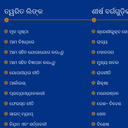
ତ୍ୱରିତ ଲିଙ୍କ
ଶୀର୍ଷ ବର୍ଗଗୁଡ଼ି
ମୂଳ ପୃଷ୍ଠା
ଶ୍ରେଣୀଭୁକ୍ତ ହ
ଆମ ବିଷଯ଼ରେ
ରାଜ୍ୟ
ଆମ ସହିତ ଯୋଗାଯୋଗ କରନ୍ତୁ
ମହାନଗର
ଆମ ସହିତ ବିଜ୍ଞାପନ କରନ୍ତୁ
ମୁଖ୍ୟ ଖବର
ଗୋପନୀଯ଼ତା ନୀତି
ରାଜନୀତି
ଆର୍କାଇଭ୍
ଶିକ୍ଷା
ପ୍ରତ୍ଯ଼ାଖ୍ଯ଼ାନକାରୀ
ମନୋରଞ୍ଜନ
ଫେରସ୍ତ ନୀତି
ଦେଶ- ବିଦେଶ
ସାଇଟ୍ ମ୍ଯ଼ାପ୍
ଖେଳ
ନିଯ଼ମ ଏବଂ ସର୍ତ୍ତାବଳୀ
ବିଶେଷ