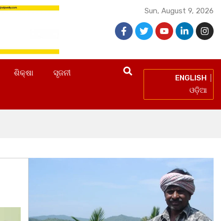
Sun, August 9, 2026
ଶିକ୍ଷା
ସୃଜନୀ
ENGLISH
ଓଡ଼ିଆ