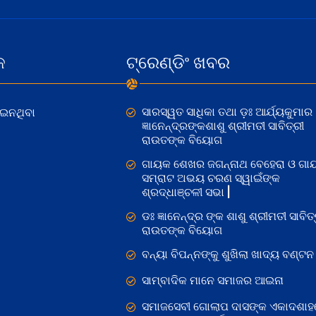
କ
ଟ୍ରେଣ୍ଡିଂ ଖବର
ସାରସ୍ୱତ ସାଧିକା ତଥା ଡ଼ଃ ଆର୍ଯ୍ୟକୁମାର
ୋଇନଥିବା
ଜ୍ଞାନେନ୍ଦ୍ରଙ୍କଶାଶୁ ଶ୍ରୀମତୀ ସାବିତ୍ରୀ
ରାଉତଙ୍କ ବିୟୋଗ
ଗାୟକ ଶେଖର ଜଗନ୍ନାଥ ବେହେରା ଓ ଗା
ସମ୍ରାଟ ଅଭୟ ଚରଣ ସ୍ୱାଇଁଙ୍କ
ଶ୍ରଦ୍ଧାଞ୍ଚଳୀ ସଭା |
ଡଃ ଜ୍ଞାନେନ୍ଦ୍ର ଙ୍କ ଶାଶୁ ଶ୍ରୀମତୀ ସାବିତ୍
ରାଉତଙ୍କ ବିୟୋଗ
ବନ୍ୟା ବିପନ୍ନଙ୍କୁ ଶୁଖିଲା ଖାଦ୍ୟ ବଣ୍ଟନ
ସାମ୍ବାଦିକ ମାନେ ସମାଜର ଆଇନା
ସମାଜସେବୀ ଗୋଲାପ ଦାସଙ୍କ ଏକାଦଶାହ