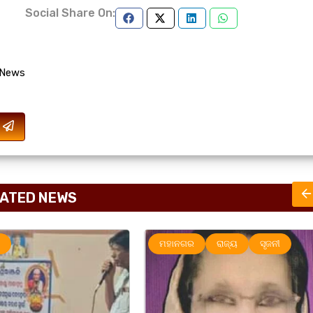
Social Share On:
 News
ATED NEWS
ଗର
ରାଜ୍ୟ
ସୃଜନୀ
ମହାନଗର
ରାଜ୍ୟ