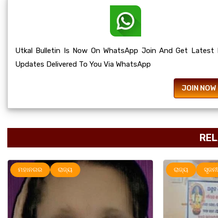
Utkal Bulletin Is Now On WhatsApp Join And Get Latest
Updates Delivered To You Via WhatsApp
JOIN NOW
REL
ରାଜ୍ୟ
ସୃଜନୀ
ମହାନ