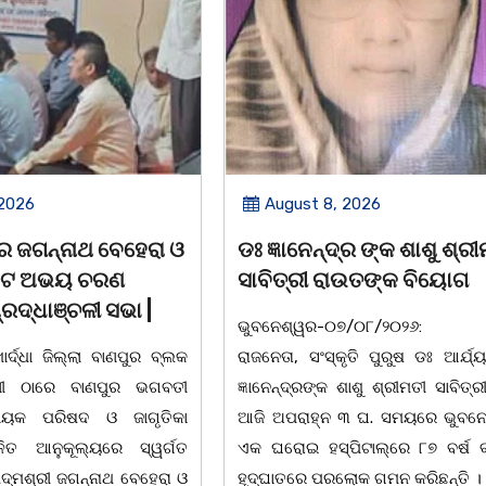
gust 8, 2026
August 8, 2026
ଞାନେନ୍ଦ୍ର ଙ୍କ ଶାଶୁ ଶ୍ରୀମତୀ
ବନ୍ୟା ବିପନ୍ନଙ୍କୁ ଶୁଖ
ତ୍ରୀ ରାଉତଙ୍କ ବିୟୋଗ
ବଣ୍ଟନ
େଶ୍ୱର-୦୭/୦୮/୨୦୨୬: ବରିଷ୍ଠ
07/08/26 ବନ୍ୟା ବିପନ୍ନ
ା, ସଂସ୍କୃତି ପୁରୁଷ ଡଃ ଆର୍ଯ୍ୟ କୁମାର
ଦଶରଥପୁର ଯୁବ କଂଗ୍ରେସ 
୍ଦ୍ରଙ୍କ ଶାଶୁ ଶ୍ରୀମତୀ ସାବିତ୍ରୀ ରାଉତ
ସାମଗ୍ରୀ ବଣ୍ଟନ କରାଯାଇଥିବ
ପରାହ୍ନ ୩ ଘ. ସମୟରେ ଭୁବନେଶ୍ୱରର
ବ୍ଲକସ୍ଥ କସପା, ତରପଦା
ୋଇ ହସ୍ପିଟାଲ୍ରେ ୮୭ ବର୍ଷ ବୟସରେ
ନିଜାମପୁର, ଦୁଦୁରାଅଣ୍ଟା, କମ
ତରେ ପରଲୋକ ଗମନ କରିଛନ୍ତି ।
ପଞ୍ଚାୟତରେ ପ୍ରାୟ ୧୫ ଶହ ପ