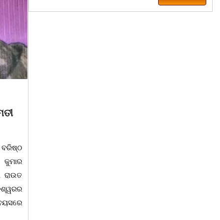
August 8, 2026
ିଲା ଖାଦ୍ୟ
ସାମ୍ବାଦିକ ମାନେ ସମାଜର ଆଇନା
ବାଲିଅନ୍ତା-ପାହାଳ-ଧଉଳି କାର୍ଯ୍ୟରତ ସାମ୍ବାଦିକ
ଙ୍କ ଉଦେଶ୍ୟରେ
ସଂଘର ବାର୍ଷିକ ଉତ୍ସବ ଅନୁଷ୍ଠିତବାଲିଅନ୍ତା,୭|
ପକ୍ଷରୁ ରିଲିଫ
୮:ଅଟଳା ସ୍ଥିତ ଆସ୍ଥା ସ୍କୁଲ ଅଫ
ା ଦେଖାଯାଇଛି ।
ମ୍ୟାନେଜମେଣ୍ଟ ଅଡିଟୋରିୟମରେ ବାଲିଅନ୍ତା-
, ମଲିକାପୁର,
ପାହାଳ-ଧଉଳି କାର୍ଯ୍ୟରତ ସାମ୍ବାଦିକ ସଂଘର
ାରଡିହ, କୟାଁ ଆଦି
ବାର୍ଷିକ ଉତ୍ସବ ଅତ୍ୟନ୍ତ ଉତ୍ସାହର ସହ
ରିବାରକୁ ମୁଡି,
ଅନୁଷ୍ଠିତ ହୋଇଯାଇଛି। ସଂଘର ବରିଷ୍ଠ ସଦସ୍ୟ