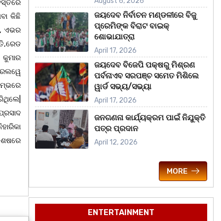
August 6, 2026
ସ୍ତିରେ
ଜୟଦେବ ନିର୍ବାଚନ ମଣ୍ଡଳୀରେ ବିଜୁ
ବା କିଛି
ପ୍ରେମିଙ୍କ ବିରାଟ ବାଇକ୍
 , ଏଭର
ଶୋଭାଯାତ୍ରା
ତି,ରେଡ
April 17, 2026
ତ କୁମାର
ଜୟଦେବ ବିଜେପି ପକ୍ଷରୁ ମିଶ୍ରଣ
 ରେଲୱେ
ପର୍ବନାଏବ ସରପଞ୍ଚ ସମେତ ମିଶିଲେ
ରମ୍ଭରେ
ୱାର୍ଡ ସଭ୍ୟ/ସଭ୍ୟା
ିଥିଲେ|
April 17, 2026
ପ୍ରସାଦ
ଜନଗଣନା କାର୍ଯ୍ୟକ୍ରମ ପାଇଁ ନିଯୁକ୍ତି
ିହାରିକା
ପତ୍ର ପ୍ରଦାନ
ିଶେଷରେ
April 12, 2026
MORE
ENTERTAINMENT