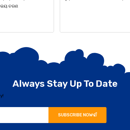
ବିସ୍କୁଟ,
Always Stay Up To Date
y!
SUBSCRIBE NOW