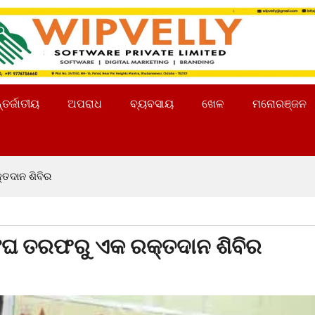
୍ତର୍ଜାତୀୟ
ଅପରାଧ
ବ୍ୟବସାୟ
ଖେଳ
ମନୋରଞ୍ଜନ
୍ତଦାନ ଶିବିର
ସଂଘ ତରଫରୁ ଏକ ରକ୍ତଦାନ ଶିବିର