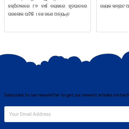
ଘାତରେ
ଗାୟକ ସମ୍ରାଟ ଅଭୟ ଚରଣ
Subscribe to our newsletter to get our newest articles instantl