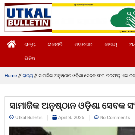
ରାଜ୍ୟ
ରାଜନୀତି
ମହାନଗର
ଜାତୀୟ
ଅନ
ଭିଡିଓ
Home
//
ରାଜ୍ୟ
//
ସାମାଜିକ ଅନୁଷ୍ଠାନ ଓଡ଼ିଶା ସେବକ ସଂଘ ତରଫରୁ ଏକ ରକ
ସାମାଜିକ ଅନୁଷ୍ଠାନ ଓଡ଼ିଶା ସେବକ 
Utkal Bulletin
April 8, 2025
No Comments