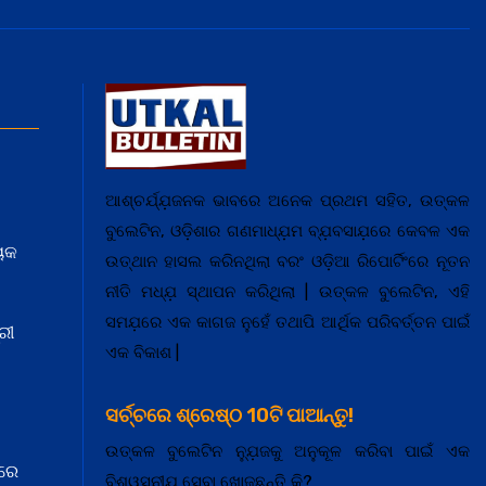
ଆଶ୍ଚର୍ଯ୍ଯ଼ଜନକ ଭାବରେ ଅନେକ ପ୍ରଥମ ସହିତ, ଉତ୍କଳ
ବୁଲେଟିନ, ଓଡ଼ିଶାର ଗଣମାଧ୍ଯ଼ମ ବ୍ଯ଼ବସାଯ଼ରେ କେବଳ ଏକ
ୟକ
ଉତ୍ଥାନ ହାସଲ କରିନଥିଲା ବରଂ ଓଡ଼ିଆ ରିପୋର୍ଟିଂରେ ନୂତନ
ନୀତି ମଧ୍ଯ଼ ସ୍ଥାପନ କରିଥିଲା | ଉତ୍କଳ ବୁଲେଟିନ, ଏହି
ସମଯ଼ରେ ଏକ କାଗଜ ନୁହେଁ ତଥାପି ଆର୍ଥିକ ପରିବର୍ତ୍ତନ ପାଇଁ
ରୀ
ଏକ ବିକାଶ |
ସର୍ଚ୍ଚରେ ଶ୍ରେଷ୍ଠ 10ଟି ପାଆନ୍ତୁ!
ଉତ୍କଳ ବୁଲେଟିନ ନ୍ଯ଼ୁଜକୁ ଅନୁକୂଳ କରିବା ପାଇଁ ଏକ
ରେ
ବିଶ୍ୱସନୀଯ଼ ସେବା ଖୋଜୁଛନ୍ତି କି?