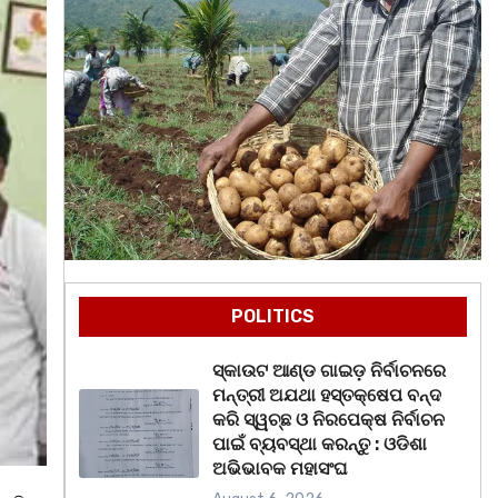
POLITICS
ସ୍କାଉଟ ଆଣ୍ଡ ଗାଇଡ଼ ନିର୍ବାଚନରେ
ମନ୍ତ୍ରୀ ଅଯଥା ହସ୍ତକ୍ଷେପ ବନ୍ଦ
କରି ସ୍ୱଚ୍ଛ ଓ ନିରପେକ୍ଷ ନିର୍ବାଚନ
ପାଇଁ ବ୍ୟବସ୍ଥା କରନ୍ତୁ : ଓଡିଶା
ଅଭିଭାବକ ମହାସଂଘ