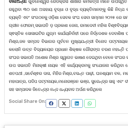
ବାଲିଅନ୍ତା:
ଭୁବନେଶ୍ୱର ରେଡକ୍ରସ ଶାଖାର କର୍ମକର୍ତ୍ତା ମାନେ ଉପସ୍ଥିତ ର
ରହୁଥିବା ୩୦ ଜଣ ଅସହାୟ ବୃଦ୍ଧା ଓ ବୃଦ୍ଧ ବ୍ୟକ୍ତିମାନଙ୍କୁ କିଛି ନିତ୍ଯ 
ବ୍ୟକ୍ତି ଏବଂ ସଂଗଠନକୁ ଓଡ଼ିଶା ସେବକ ସଂଘ ସେବା ସମ୍ମାନ ୨୦୨୫ ରେ ସମ୍
ଗ୍ରୀନ ଫୋରମ୍ ସଭାପତି ଡ଼ ପ୍ରକାଶ ଜେନା, ରମାଦେବୀ ମହିଳା ବିଶ୍ଵବିଦ୍ୟ
ସ୍ଵସ୍ତିକ ସୋସାଇଟିର ଯୁଗ୍ମ କାର୍ଯୟନିର୍ବାହୀ ପରେ ନିର୍ଦ୍ଦେଶକ ଦେବାଶିଷ
ମିଶ୍ର,ଜଳ ସମ୍ପଦ ବିଭାଗର ପୂର୍ବତନ ମୁଖ୍ୟଯନ୍ତ୍ରୀ ବିନୋଦ ପଟ୍ଟନ
କଲୋନି ଉଚ୍ଚ ବିଦ୍ୟାଳୟର ପ୍ରଧାନ ଶିକ୍ଷକ ଗୌରାଙ୍ଗ ଚରଣ ମହାନ୍ତି ପ୍
ସଂଘର ସଭାପତି ଅଶୋକ ମିଶ୍ର ସ୍ୱାଗତ ଭାଷଣ ଦେଇଥିବା ବେଳେ ସଂଘର ସମ
ଉପ ସଭାପତି ମିନାକ୍ଷୀ ନାୟକ ଏହି କାର୍ଯ୍ୟକ୍ରମକୁ ସଂଯୋଜନା କରିଥିବ
ଶତପଥୀ ,ସର୍ବେଶ୍ଵର ଦାସ, ମିହିର ମିଶ୍ର,ବସନ୍ତ ପାଢ଼ୀ, ଘନଶ୍ୟାମ ବଳ, ମ
ମହାପାତ୍ର, ପଦିପ ପଟ୍ଟନାୟକ,ମନୋରଞ୍ଜନ ଭଞ୍ଜ, ସୁରେନ୍ଦ୍ର ସାହୁ ଏବଂ
ସହ ସମ୍ପାଦକ ଜିତେନ୍ଦ୍ର ନନ୍ଦ ଧନ୍ୟବାଦ ଅର୍ପଣ କରିଥିଲେ
Social Share On: