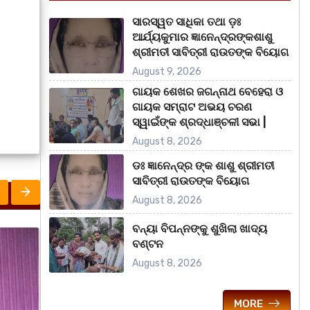
ସାରସ୍ୱତ ସାଧିକା ତଥା ଡ଼ଃ
ଆର୍ଯ୍ୟକୁମାର ଜ୍ଞାନେନ୍ଦ୍ରଙ୍କଶାଶୁ
ଶ୍ରୀମତୀ ସାବିତ୍ରୀ ରାଉତଙ୍କ ବିୟୋଗ
August 9, 2026
ଗାୟକ ଶେଖର ଜଗନ୍ନାଥ ବେହେରା ଓ
ଗାୟକ ସମ୍ରାଟ ଅଭୟ ଚରଣ
ସ୍ୱାଇଁଙ୍କ ଶ୍ରଦ୍ଧାଞ୍ଚଳୀ ସଭା |
August 8, 2026
ଡଃ ଜ୍ଞାନେନ୍ଦ୍ର ଙ୍କ ଶାଶୁ ଶ୍ରୀମତୀ
ସାବିତ୍ରୀ ରାଉତଙ୍କ ବିୟୋଗ
August 8, 2026
ବନ୍ୟା ବିପନ୍ନଙ୍କୁ ଶୁଖିଲା ଖାଦ୍ୟ
ରାଜ୍ୟ
ବଣ୍ଟନ
August 8, 2026
MORE