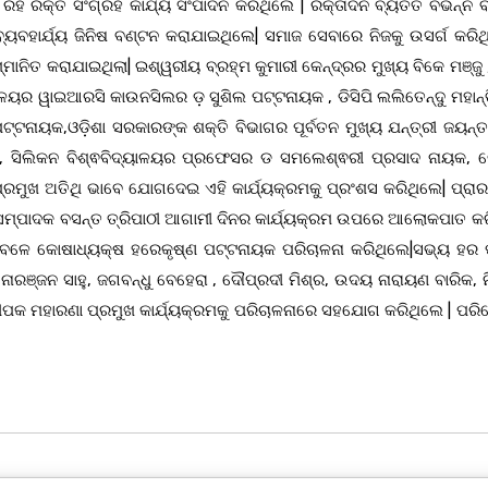
ହି ରକ୍ତ ସଂଗ୍ରହ କାର୍ଯ୍ୟ ସଂପାଦନ କରିଥିଲେ | ରକ୍ତାଦିନ ବ୍ୟତିତ ବିଭିନ୍ନ ବ
ବ୍ୟବହାର୍ଯ୍ୟ ଜିନିଷ ବଣ୍ଟନ କରାଯାଇଥିଲେ| ସମାଜ ସେବାରେ ନିଜକୁ ଉସର୍ଗ କରିଥି
ମାନିତ କରାଯାଇଥିଲା| ଇଶ୍ୱରୀୟ ବ୍ରହ୍ମ କୁମାରୀ କେନ୍ଦ୍ରର ମୁଖ୍ୟ ବିକେ ମଞ୍ଜୁ
ାଳୟର ୱାଇଆରସି କାଉନସିଲର ଡ଼ ସୁଶିଲ ପଟ୍ଟନାୟକ , ଡିସିପି ଲଲିତେନ୍ଦୁ ମହାନ୍
 ପଟ୍ଟନାୟକ,ଓଡ଼ିଶା ସରକାରଙ୍କ ଶକ୍ତି ବିଭାଗର ପୂର୍ବତନ ମୁଖ୍ୟ ଯନ୍ତ୍ରୀ ଜୟନ୍
ାୟକ, ସିଲିକନ ବିଶ୍ଵବିଦ୍ୟାଳୟର ପ୍ରଫେସର ଡ ସମଲେଶ୍ଵରୀ ପ୍ରସାଦ ନାୟକ,
ରମୁଖ ଅତିଥି ଭାବେ ଯୋଗଦେଇ ଏହି କାର୍ଯ୍ୟକ୍ରମକୁ ପ୍ରଂଶସ କରିଥିଲେ| ପ୍ରା
୍ପାଦକ ବସନ୍ତ ତ୍ରିପାଠୀ ଆଗାମୀ ଦିନର କାର୍ଯ୍ୟକ୍ରମ ଉପରେ ଆଲୋକପାତ କର
ା ବେଳେ କୋଷାଧ୍ୟକ୍ଷ ହରେକୃଷ୍ଣ ପଟ୍ଟନାୟକ ପରିଚାଳନା କରିଥିଲେ|ସଭ୍ୟ ହର 
ନୋରଞ୍ଜନ ସାହୁ, ଜଗବନ୍ଧୁ ବେହେରା , ଦୌପ୍ରଦୀ ମିଶ୍ର, ଉଦୟ ନାରାୟଣ ବାରିକ, ନ
 ଦୀପକ ମହାରଣା ପ୍ରମୁଖ କାର୍ଯ୍ୟକ୍ରମକୁ ପରିଚାଳନାରେ ସହଯୋଗ କରିଥିଲେ | ପର