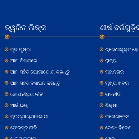
ତ୍ୱରିତ ଲିଙ୍କ
ଶୀର୍ଷ ବର୍ଗଗୁଡ଼ି
ମୂଳ ପୃଷ୍ଠା
ଶ୍ରେଣୀଭୁକ୍ତ ହ
ଆମ ବିଷଯ଼ରେ
ରାଜ୍ୟ
ଆମ ସହିତ ଯୋଗାଯୋଗ କରନ୍ତୁ
ମହାନଗର
ଆମ ସହିତ ବିଜ୍ଞାପନ କରନ୍ତୁ
ମୁଖ୍ୟ ଖବର
ଗୋପନୀଯ଼ତା ନୀତି
ରାଜନୀତି
ଆର୍କାଇଭ୍
ଶିକ୍ଷା
ପ୍ରତ୍ଯ଼ାଖ୍ଯ଼ାନକାରୀ
ମନୋରଞ୍ଜନ
ଫେରସ୍ତ ନୀତି
ଦେଶ- ବିଦେଶ
ସାଇଟ୍ ମ୍ଯ଼ାପ୍
ଖେଳ