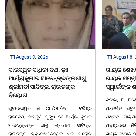
August 8, 2026
Au
ଗାୟକ ଶେଖର ଜଗନ୍ନାଥ ବେହେରା ଓ
ଡଃ ଜ୍
ଶୁ
ଗାୟକ ସମ୍ରାଟ ଅଭୟ ଚରଣ
ସାବି
ସ୍ୱାଇଁଙ୍କ ଶ୍ରଦ୍ଧାଞ୍ଚଳୀ ସଭା |
ଭୁବନ
ଚିଲିକା, ୮। ୮:ଖୋର୍ଦ୍ଧା ଜିଲ୍ଲା ବାଣପୁର ବ୍ଲକ
ରାଜନେତ
ିଷ୍ଠ
ଅନ୍ତର୍ଗତ ନାଚୁଣୀ ଠାରେ ବାଣପୁର ଭଗବତୀ
ଜ୍ଞାନେନ
 କୁମାର
ମଣ୍ଡଳ ପାଲାଗାୟକ ପରିଷଦ ଓ ଜାଗୃତିକା
ଆଜି ଅ
ିତ୍ରୀ
ଅନୁଷ୍ଠାନର ମିଳିତ ଆନୁକୂଲ୍ୟରେ ସ୍ୱର୍ଗତ
ଏକ ଘର
ଘରୋଇ
ଗାୟକ ଶେଖର ପଦ୍ମଶ୍ରୀ ଜଗନ୍ନାଥ ବେହେରା ଓ
ହୃଦ୍ଘା