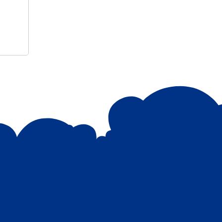
ତଥା ଉପଦେଷ୍ଟା କିଶୋର