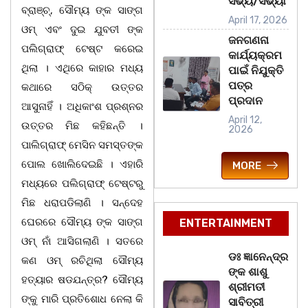
ସଭ୍ୟ/ସଭ୍ୟା
ବ୍ରାଞ୍ଚ୍, ସୌମ୍ୟ ଙ୍କ ସାଙ୍ଗ
April 17, 2026
ଓମ୍ ଏବଂ ଦୁଇ ଯୁବତୀ ଙ୍କ
ଜନଗଣନା
ପଲିଗ୍ରାଫ୍ ଟେଷ୍ଟ କରେଇ
କାର୍ଯ୍ୟକ୍ରମ
ଥିଲା । ଏଥିରେ କାହାର ମଧ୍ୟ
ପାଇଁ ନିଯୁକ୍ତି
ପତ୍ର
କଥାରେ ସଠିକ୍ ଉତ୍ତର
ପ୍ରଦାନ
ଆସୁନାହିଁ । ଅଧିକାଂଶ ପ୍ରଶ୍ନର
April 12,
ଉତ୍ତର ମିଛ କହିଛନ୍ତି ।
2026
ପାଲିଗ୍ରାଫ୍ ମେସିନ ସମସ୍ତଙ୍କ
ପୋଲ ଖୋଲିଦେଇଛି । ଏହାରି
MORE
ମଧ୍ୟରେ ପଲିଗ୍ରାଫ୍ ଟେଷ୍ଟରୁ
ମିଛ ଧରାପଡିଲାଣି । ସନ୍ଦେହ
ଘେରରେ ସୌମ୍ୟ ଙ୍କ ସାଙ୍ଗ
ENTERTAINMENT
ଓମ୍ ନାଁ ଆସିଗଲାଣି । ସତରେ
ଡଃ ଜ୍ଞାନେନ୍ଦ୍ର
କଣ ଓମ୍ ରଚିଥିଲା ସୌମ୍ୟ
ଙ୍କ ଶାଶୁ
ହତ୍ୟାର ଷଡଯନ୍ତ୍ର? ସୌମ୍ୟ
ଶ୍ରୀମତୀ
ଙ୍କୁ ମାରି ପ୍ରତିଶୋଧ ନେଲା କି
ସାବିତ୍ରୀ