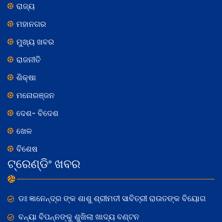
ରାଜ୍ୟ
ମହାନଗର
ମୁଖ୍ୟ ଖବର
ରାଜନୀତି
ଶିକ୍ଷା
ମନୋରଞ୍ଜନ
ଦେଶ- ବିଦେଶ
ଖେଳ
ବିଶେଷ
ଟ୍ରେଣ୍ଡିଂ ଖବର
ଡଃ ଜ୍ଞାନେନ୍ଦ୍ର ଙ୍କ ଶାଶୁ ଶ୍ରୀମତୀ ସାବିତ୍ରୀ ରାଉତଙ୍କ ବିୟୋଗ
ବନ୍ୟା ବିପନ୍ନଙ୍କୁ ଶୁଖିଲା ଖାଦ୍ୟ ବଣ୍ଟନ