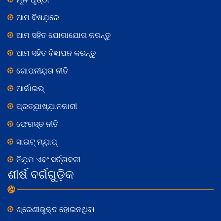
ଆମ ବିଷଯ଼ରେ
ଆମ ସହିତ ଯୋଗାଯୋଗ କରନ୍ତୁ
ଆମ ସହିତ ବିଜ୍ଞାପନ କରନ୍ତୁ
ଗୋପନୀଯ଼ତା ନୀତି
ଆର୍କାଇଭ୍
ପ୍ରତ୍ଯ଼ାଖ୍ଯ଼ାନକାରୀ
ଫେରସ୍ତ ନୀତି
ସାଇଟ୍ ମ୍ଯ଼ାପ୍
ନିଯ଼ମ ଏବଂ ସର୍ତ୍ତାବଳୀ
ଶୀର୍ଷ ବର୍ଗଗୁଡ଼ିକ
ଶ୍ରେଣୀଭୁକ୍ତ ହୋଇନଥିବା