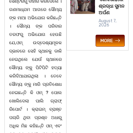
ସେଣ୍ଟରରୁ ବାହାର କରିଦେଲେ ।
ଶ୍ରଦ୍ଧା ସୁମନ
ଗଣମାଧ୍ଯମ ଆଗରେ ସୌମ୍ୟ
ଅର୍ପଣ
ଙ୍କ ମାଆ ଅଭିଯୋଗ କରିଛନ୍ତି
August 7,
2026
। ସୌମ୍ୟ ଙ୍କ ପରିବାର
ତରଫରୁ ଅଭିଯୋଗ ହେଉଛି
MORE
ଯେ,ଓମ୍ ଉଦ୍ଦେଶ୍ୟମୂଳକ
ଦ୍ଭାବରେ ସେହି ସ୍ଥାନକୁ ଡାକି
ନେଇଥିଲେ ଯେଉଁ ସ୍ଥାନରେ
ସୌମ୍ୟ ଙ୍କୁ ପିଟିପିଟି ହତ୍ୟା
କରିଦିଆଯାଇଥିଲା । ତେବେ
ସୌମ୍ୟ ଙ୍କୁ ମାରି ପ୍ରତିଶୋଧ
ନେଇଛନ୍ତି କି ଓମ୍‌ ? ପୋଲ
ଖୋଲିଦେଲା ପାଲି ଗ୍ରାଫ୍
ରିପୋର୍ଟ । କ୍ରାଇମ୍ ବ୍ରାଞ୍ଚ
ପଚାରି ଥିବା ପ୍ରଶ୍ନ ଅଧାରୁ
ଅଧିକ ମିଛ କହିଛନ୍ତି ଓମ୍ ଏବଂ