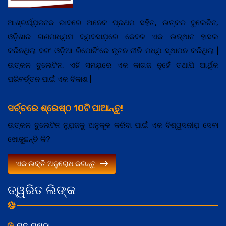
ଆଶ୍ଚର୍ଯ୍ଯ଼ଜନକ ଭାବରେ ଅନେକ ପ୍ରଥମ ସହିତ, ଉତ୍କଳ ବୁଲେଟିନ,
ଓଡ଼ିଶାର ଗଣମାଧ୍ଯ଼ମ ବ୍ଯ଼ବସାଯ଼ରେ କେବଳ ଏକ ଉତ୍ଥାନ ହାସଲ
କରିନଥିଲା ବରଂ ଓଡ଼ିଆ ରିପୋର୍ଟିଂରେ ନୂତନ ନୀତି ମଧ୍ଯ଼ ସ୍ଥାପନ କରିଥିଲା |
ଉତ୍କଳ ବୁଲେଟିନ, ଏହି ସମଯ଼ରେ ଏକ କାଗଜ ନୁହେଁ ତଥାପି ଆର୍ଥିକ
ପରିବର୍ତ୍ତନ ପାଇଁ ଏକ ବିକାଶ |
ସର୍ଚ୍ଚରେ ଶ୍ରେଷ୍ଠ 10ଟି ପାଆନ୍ତୁ!
ଉତ୍କଳ ବୁଲେଟିନ ନ୍ଯ଼ୁଜକୁ ଅନୁକୂଳ କରିବା ପାଇଁ ଏକ ବିଶ୍ୱସନୀଯ଼ ସେବା
ଖୋଜୁଛନ୍ତି କି?
ଏକ ଉକ୍ତି ଅନୁରୋଧ କରନ୍ତୁ
ତ୍ୱରିତ ଲିଙ୍କ
ମୂଳ ପୃଷ୍ଠା