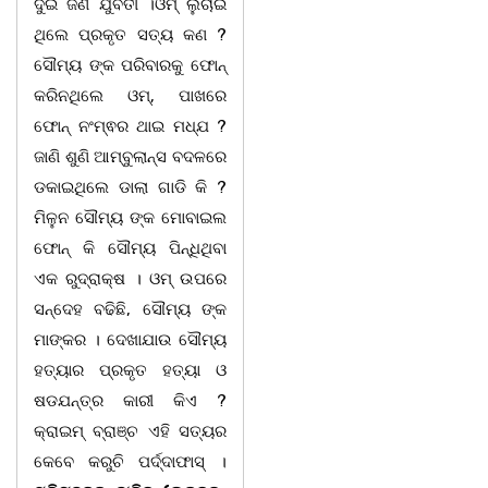
ଦୁଇ ଜଣ ଯୁବତୀ ।ଓମ୍ ଲୁଚାଇ
ଥିଲେ ପ୍ରକୃତ ସତ୍ୟ କଣ ?
ସୌମ୍ୟ ଙ୍କ ପରିବାରକୁ ଫୋନ୍‌
କରିନଥିଲେ ଓମ୍, ପାଖରେ
ଫୋନ୍‌ ନଂମ୍ଵର ଥାଇ ମଧ୍ଯ ?
ଜାଣି ଶୁଣି ଆମ୍ବୁଲାନ୍ସ ବଦଳରେ
ଡକାଇଥିଲେ ଡାଲା ଗାଡି କି ?
ମିଳୁନ ସୌମ୍ୟ ଙ୍କ ମୋବାଇଲ
ଫୋନ୍‌ କି ସୌମ୍ୟ ପିନ୍ଧିଥିବା
ଏକ ରୁଦ୍ରାକ୍ଷ । ଓମ୍ ଉପରେ
ସନ୍ଦେହ ବଢିଛି, ସୌମ୍ୟ ଙ୍କ
ମାଙ୍କର । ଦେଖାଯାଉ ସୌମ୍ୟ
ହତ୍ୟାର ପ୍ରକୃତ ହତ୍ୟା ଓ
ଷଡଯନ୍ତ୍ର କାରୀ କିଏ ?
କ୍ରାଇମ୍ ବ୍ରାଞ୍ଚ ଏହି ସତ୍ୟର
କେବେ କରୁଚି ପର୍ଦ୍ଦାଫାସ୍‌ ।