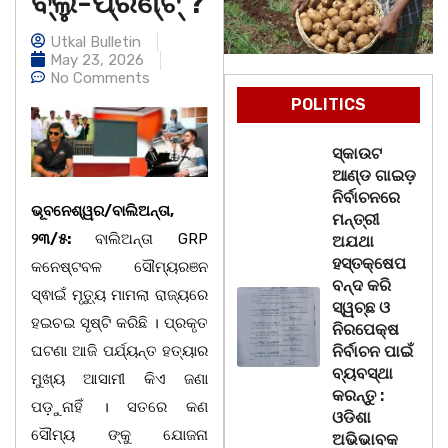
ବ୍ଲୁ-ପ୍ରିଣ୍ଟ୍ ?
Utkal Bulletin
May 23, 2026
No Comments
POLITICS
ସ୍କାଉଟ
ଆଣ୍ଡ ଗାଇଡ଼
ନିର୍ବାଚନରେ
ଭୂବନେଶ୍ୱର/ବାଲିଅନ୍ତା,
ମନ୍ତ୍ରୀ
୨୩/୫:
ବାଲିଅନ୍ତା GRP
ଅଯଥା
ହସ୍ତକ୍ଷେପ
କନେଷ୍ଟବଳ ସୌମ୍ୟରଞନ
ବନ୍ଦ କରି
ସ୍ଵାଇଁ ମୃତ୍ୟୁ ମାମଲା ରାଜ୍ୟରେ
ସ୍ୱଚ୍ଛ ଓ
ହଇଚଇ ସୃଷ୍ଟି କରିଛି । ପ୍ରକୃତ
ନିରପେକ୍ଷ
ଘଟଣା ଆଜି ପର୍ଯ୍ୟନ୍ତ ହତ୍ୟାର
ନିର୍ବାଚନ ପାଇଁ
ବ୍ୟବସ୍ଥା
ମୁଖ୍ୟ ଆସାମୀ କିଏ ଜଣା
କରନ୍ତୁ :
ପଡ଼ୁନାହିଁ । ସତରେ କଣ
ଓଡିଶା
ସୌମ୍ୟ ଙ୍କୁ ଯୋଜନା
ଅଭିଭାବକ