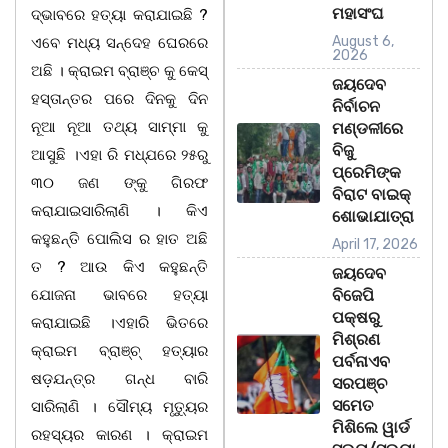
ମହାସଂଘ
ଦ୍ଭାବରେ ହତ୍ୟା କରାଯାଇଛି ?
August 6,
ଏବେ ମଧ୍ୟ ସନ୍ଦେହ ଘେରରେ
2026
ଅଛି । କ୍ରାଇମ ବ୍ରାଞ୍ଚ କୁ କେସ୍‌
ଜୟଦେବ
ହସ୍ତାନ୍ତର ପରେ ଦିନକୁ ଦିନ
ନିର୍ବାଚନ
ନୂଆ ନୂଆ ତଥ୍ୟ ସାମ୍ମା କୁ
ମଣ୍ଡଳୀରେ
ବିଜୁ
ଆସୁଛି ।ଏହା ରି ମଧ୍ଯରେ ୨୫ରୁ
ପ୍ରେମିଙ୍କ
୩୦ ଜଣ ଙ୍କୁ ଗିରଫ
ବିରାଟ ବାଇକ୍
କରାଯାଇସାରିଲାଣି । କିଏ
ଶୋଭାଯାତ୍ରା
କହୁଛନ୍ତି ପୋଲିସ ର ହାତ ଅଛି
April 17, 2026
ତ ? ଆଉ କିଏ କହୁଛନ୍ତି
ଜୟଦେବ
ଯୋଜନା ଭାବରେ ହତ୍ୟା
ବିଜେପି
ପକ୍ଷରୁ
କରାଯାଇଛି ।ଏହାରି ଭିତରେ
ମିଶ୍ରଣ
କ୍ରାଇମ ବ୍ରାଞ୍ଚ୍ ହତ୍ୟାର
ପର୍ବନାଏବ
ଷଡ଼ଯନ୍ତ୍ର ଗନ୍ଧ ବାରି
ସରପଞ୍ଚ
ସମେତ
ସାରିଲାଣି । ସୌମ୍ୟ ମୃତ୍ୟୁର
ମିଶିଲେ ୱାର୍ଡ
ରହସ୍ୟର କାରଣ । କ୍ରାଇମ