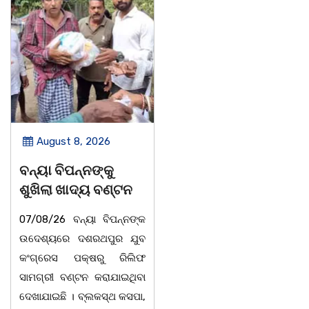
August 8, 2026
August 8, 2026
ବନ୍ୟା ବିପନ୍ନଙ୍କୁ
ସାମ୍ବାଦିକ ମାନେ
ଶୁଖିଲା ଖାଦ୍ୟ ବଣ୍ଟନ
ସମାଜର ଆଇନା
07/08/26 ବନ୍ୟା ବିପନ୍ନଙ୍କ
ବାଲିଅନ୍ତା-ପାହାଳ-ଧଉଳି
ଉଦେଶ୍ୟରେ ଦଶରଥପୁର ଯୁବ
କାର୍ଯ୍ୟରତ ସାମ୍ବାଦିକ ସଂଘର
କଂଗ୍ରେସ ପକ୍ଷରୁ ରିଲିଫ
ବାର୍ଷିକ ଉତ୍ସବ
ସାମଗ୍ରୀ ବଣ୍ଟନ କରାଯାଇଥିବା
ଅନୁଷ୍ଠିତବାଲିଅନ୍ତା,୭|୮:ଅଟଳା
ଦେଖାଯାଇଛି । ବ୍ଲକସ୍ଥ କସପା,
ସ୍ଥିତ ଆସ୍ଥା ସ୍କୁଲ ଅଫ