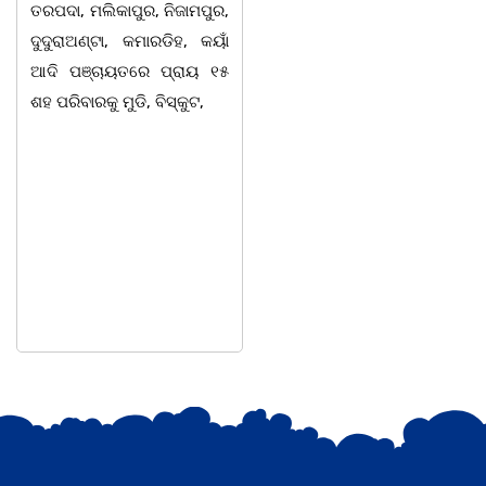
ତରପଦା, ମଲିକାପୁର, ନିଜାମପୁର,
ମ୍ୟାନେଜମେଣ୍ଟ
ଦୁଦୁରାଅଣ୍ଟା, କମାରଡିହ, କୟାଁ
ଅଡିଟୋରିୟମରେ ବାଲିଅନ୍ତା-
ଆଦି ପଞ୍ଚାୟତରେ ପ୍ରାୟ ୧୫
ପାହାଳ-ଧଉଳି କାର୍ଯ୍ୟରତ
ଶହ ପରିବାରକୁ ମୁଡି, ବିସ୍କୁଟ,
ସାମ୍ବାଦିକ ସଂଘର ବାର୍ଷିକ
ଉତ୍ସବ ଅତ୍ୟନ୍ତ ଉତ୍ସାହର
ସହ ଅନୁଷ୍ଠିତ ହୋଇଯାଇଛି।
ସଂଘର ବରିଷ୍ଠ ସଦସ୍ୟ ତଥା
ଉପଦେଷ୍ଟା କିଶୋର