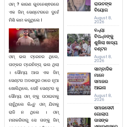
ରାଉତଙ୍କ
ଓମ୍ ? କାରଣ ଭୁବନେଶ୍ଵରରେ
ବିୟୋଗ
ଏକ ଜିମ୍ ସେଣ୍ଟେରରେ ଦୁହେଁ
August 8,
ମିଶି କାମ କରୁଥିଲେ I
2026
ବନ୍ୟା
ବିପନ୍ନଙ୍କୁ
ଶୁଖିଲା ଖାଦ୍ୟ
ବଣ୍ଟନ
ଓମ୍ ଭଲ ଟ୍ରେନର ଥିଲେ,
August 8,
2026
ତାଙ୍କର ଟ୍ରେନିଙ୍ଗ୍ ଭଲ ଥିଲା
ସାମ୍ବାଦିକ
। ସୌମ୍ୟ ଆଉ ଏକ ଜିମ୍
ମାନେ
ସେଣ୍ଟର ଅଡଶପୁର ଠାରେ ନୂଆ
ସମାଜର
ଆଇନା
ଖୋଲିଥିଲେ, ସେହି ସେଣ୍ଟର କୁ
August 8,
ସୌମ୍ୟ ଓମ୍ ଙ୍କୁ ପଠାଇବାକୁ
2026
ଚାହୁଁଥିଲେ କିନ୍ତୁ ଓମ୍ ଯିବାକୁ
ସମାଜସେବୀ
ରାଜି ନ ଥିଲେ । ଓମ୍‌
ଗୋଲାପ
ମନାକରିବାରୁ ସେ ତାଙ୍କୁ ଜିମ୍
ଦାସଙ୍କ
ଏକାଦଶାହରେ