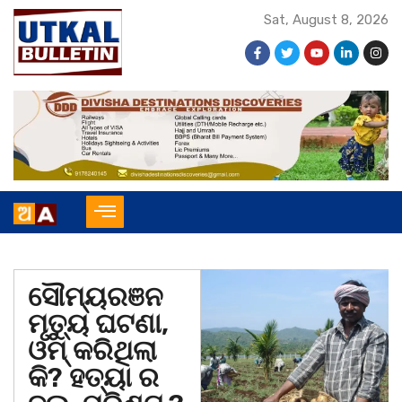
Sat, August 8, 2026
ସୌମ୍ୟରଞନ
ମୃତ୍ୟୁ ଘଟଣା,
ଓମ୍ କରିଥିଲା
କି? ହତ୍ୟା ର