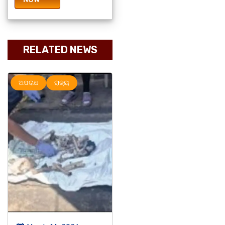
RELATED NEWS
ଅପରାଧ
ରାଜ୍ୟ
ରାଜ୍ୟ