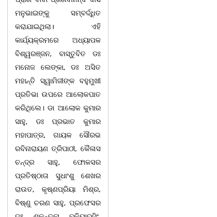
ମନୁଭାଇଙ୍କୁ ସମ୍ବର୍ଦ୍ଧିତ
କରାଯାଇଥିଲା। ଏହି
କାର୍ଯ୍ୟକ୍ରମରେ ଅଧ୍ୟାପକ
ବିଶ୍ୱରଞ୍ଜନ, ବାସ୍ତୁବିତ ଡଃ
ମନୋଜ ଲେଙ୍କା, ଡଃ ଅସିତ
ମହାନ୍ତି ସ୍ୱାମିଜୀଙ୍କ ବହୁମୁଖୀ
ପ୍ରତିଭା ଉପରେ ଆଲୋକପାତ
କରିଥିଲେ। ଡା ଆଲୋକ କୁମାର
ସାହୁ, ଡଃ ପ୍ରଭାତ କୁମାର
ମହାପାତ୍ର, ଗାୟକ ସୌରଭ
ରବିନାରାୟଣ ତ୍ରିପାଠୀ, କୈଳାସ
ଚନ୍ଦ୍ର ସାହୁ, ଫୋକସର
ପ୍ରତିଷ୍ଠାତା ସୁଧାଂଶୁ ଶେଖର
ରାଉତ, କୃଷ୍ଣପ୍ରିୟା ମିଶ୍ର,
ବିଷ୍ଣୁ ଚରଣ ସାହୁ, ପ୍ରଫେସର
ଡଃ ଶକୁନ୍ତଳା ବଳିୟାରସିଂ,