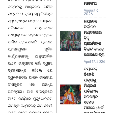
ମହାସଂଘ
କଳ୍ପତରୁ ଆଶ୍ରମର ବାର୍ଷିକ
August 6,
ଉତ୍ସବ ଓ ପୂଜ୍ୟ ସ୍ୱାମିଜୀଙ୍କ
2026
ସ୍ୱନକ୍ଷତ୍ର ଉତ୍ସବ ଆଶ୍ରମ
ଜୟଦେବ
ନିର୍ବାଚନ
ପରିସରରେ ମଙ୍ଗଳବାର
ମଣ୍ଡଳୀରେ
ମଧ୍ୟାହ୍ନରେ ମହାସମାରୋହରେ
ବିଜୁ
ପାଳିତ ହୋଇଯାଇଛି। ପ୍ରଦୀପ
ପ୍ରେମିଙ୍କ
ବିରାଟ ବାଇକ୍
ପ୍ରଜ୍ଜ୍ୱଳନ ପୂର୍ବକ
ଶୋଭାଯାତ୍ରା
କାର୍ଯ୍ୟକ୍ରମକୁ ଆନୁଷ୍ଠାନିକ
April 17, 2026
ଭାବେ ଉଦ୍‌ଘାଟନ କରି ସ୍ୱାମୀ
ଜୟଦେବ
ବ୍ରହ୍ମାନନ୍ଦ କହିଲେ ଯେ
ବିଜେପି
ସ୍ୱନକ୍ଷତ୍ର ପାଳନ ଭାରତୀୟ
ପକ୍ଷରୁ
ସଂସ୍କୃତିର ଏକ ଅନନ୍ୟ
ମିଶ୍ରଣ
ପର୍ବନାଏବ
ପରମ୍ପରା। ଆମ ସଂସ୍କୃତିରେ
ସରପଞ୍ଚ
ଆମେ ମର୍ଯ୍ୟାଦା ପୁରୁଷୋତ୍ତମ
ସମେତ
ରାମଙ୍କ ଜନ୍ମଦିନକୁ ରାମ ନବମୀ
ମିଶିଲେ ୱାର୍ଡ
ଭାବେ ପାଳନ କରୁଥିବା ବେଳେ