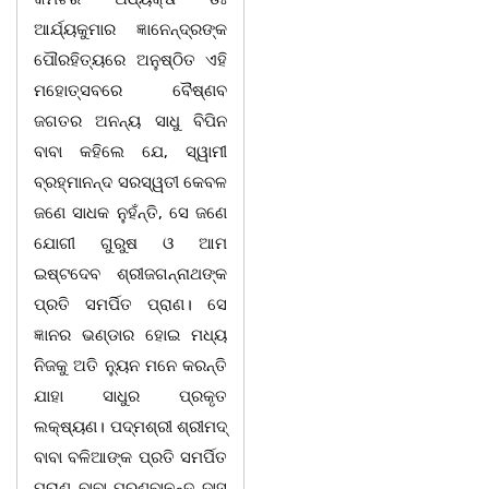
ଆର୍ଯ୍ୟକୁମାର ଜ୍ଞାନେନ୍ଦ୍ରଙ୍କ
ପୌରହିତ୍ୟରେ ଅନୁଷ୍ଠିତ ଏହି
ମହୋତ୍ସବରେ ବୈଷ୍ଣବ
ଜଗତର ଅନନ୍ୟ ସାଧୁ ବିପିନ
ବାବା କହିଲେ ଯେ, ସ୍ୱାମୀ
ବ୍ରହ୍ମାନନ୍ଦ ସରସ୍ୱତୀ କେବଳ
ଜଣେ ସାଧକ ନୁହଁନ୍ତି, ସେ ଜଣେ
ଯୋଗୀ ଗୁରୁଷ ଓ ଆମ
ଇଷ୍ଟଦେବ ଶ୍ରୀଜଗନ୍ନାଥଙ୍କ
ପ୍ରତି ସମର୍ପିତ ପ୍ରାଣ। ସେ
ଜ୍ଞାନର ଭଣ୍ଡାର ହୋଇ ମଧ୍ୟ
ନିଜକୁ ଅତି ନ୍ୟୁନ ମନେ କରନ୍ତି
ଯାହା ସାଧୁର ପ୍ରକୃତ
ଲକ୍ଷ୍ୟଣ। ପଦ୍ମଶ୍ରୀ ଶ୍ରୀମଦ୍
ବାବା ବଳିଆଙ୍କ ପ୍ରତି ସମର୍ପିତ
ପ୍ରାଣ ବାବା ପ୍ରଣବାନନ୍ଦ ଦାସ