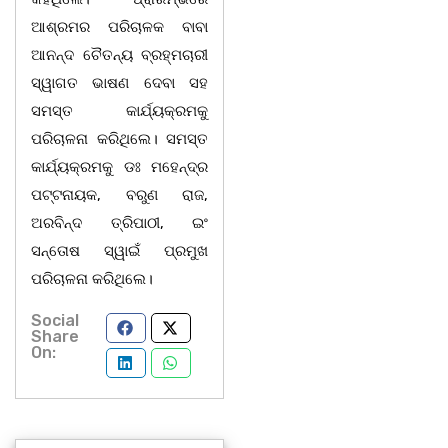
ଆଶ୍ରମର ପରିଚାଳକ ବାବା
ଆନନ୍ଦ ଚୈତନ୍ୟ ବ୍ରହ୍ମଚାରୀ
ସ୍ୱାଗତ ଭାଷଣ ଦେବା ସହ
ସମସ୍ତ କାର୍ଯ୍ୟକ୍ରମକୁ
ପରିଚାଳନା କରିଥିଲେ। ସମସ୍ତ
କାର୍ଯ୍ୟକ୍ରମକୁ ଡଃ ମହେନ୍ଦ୍ର
ପଟ୍ଟନାୟକ, ବରୁଣ ରାଜ,
ଅରବିନ୍ଦ ତ୍ରିପାଠୀ, ଇଂ
ସନ୍ତୋଷ ସ୍ୱାଇଁ ପ୍ରମୁଖ
ପରିଚାଳନା କରିଥିଲେ।
Social
Share
On: