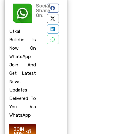
Social
Share
On:
Utkal
Bulletin Is
Now On
WhatsApp
Join And
Get Latest
News
Updates
Delivered To
You Via
WhatsApp
JOIN
NOW