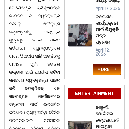
ସଭ୍ୟ/ସଭ୍ୟା
ଯୋଗେଶ୍ୱର ଶ୍ରୀକୃଷ୍ଣଙ୍କ
April 17, 2026
ଜନ୍ମଦିନ ବା ସ୍ୱନକ୍ଷତ୍ର
ଜନଗଣନା
କାର୍ଯ୍ୟକ୍ରମ
ଦିବସକୁ ଶ୍ରୀକୃଷ୍ଣ
ପାଇଁ ନିଯୁକ୍ତି
ଜନ୍ମାଷ୍ଟମୀକୁ ଅତ୍ୟନ୍ତ
ପତ୍ର
ଶୁଦ୍ଧପୂତ ଭାବେ ପାଳନ
ପ୍ରଦାନ
କରିଥାଉ। ସ୍ୱନକ୍ଷତ୍ରରେ
April 12,
2026
ଆମେ ଘିଅଦୀପ ଜାଳି ଅଗ୍ନିଙ୍କୁ
ଆବାହନ ପୂର୍ବକ ଜଗତର
MORE
କଲ୍ୟାଣ ପାଇଁ ପ୍ରାର୍ଥନା କରିବା
ସମୟରେ ସ୍ୱନକ୍ଷତ୍ର ପାଳନ
କରି ବ୍ୟକ୍ତିଙ୍କୁ ଏକ
ENTERTAINMENT
ସକରାତ୍ମକ ମାନସିକତାରେ
ବଞ୍ôଚବା ପାଇଁ ଉତ୍ସାହିତ
ବାଲୁଗାଁ
କରିଥାଉ। ମୁଖ୍ୟ ଅତିଥି ଦୈନିକ
ପୋଲିସର
ତତ୍‌ପରତା,ହଜି
ପ୍ରଗତିବାଦୀର ସମ୍ପାଦକ
ଯାଇଥିବା
ବିରୁପାକ୍ଷ ତ୍ରିପାଠୀ କହିଲେ