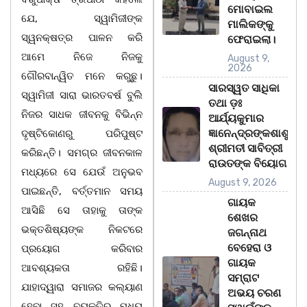
ମୋବାଇଲ
ଯେ, ସ୍ୱାମିଜୀଙ୍କ
ମାଲିକଙ୍କୁ
ସ୍ୱନକ୍ଷତ୍ର ପାଳନ କରି
ଫେରାଇଲା।
ଆମେ ନିଜେ ନିଜକୁ
August 9,
2026
ଗୌରବାନ୍ୱିତ ମନେ କରୁଛୁ।
ସାରସ୍ୱତ ସାଧିକା
ସ୍ୱାମିଜୀ ସାରା ଭାରତବର୍ଷ ବୁଲି
ତଥା ଡ଼ଃ
ନିଜର ସାଧକ ଜୀବନକୁ ବିଭିନ୍ନ
ଆର୍ଯ୍ୟକୁମାର
ଜ୍ଞାନେନ୍ଦ୍ରଙ୍କଶାଶୁ
ଦୃଷ୍ଟିକୋଣରୁ ପରିପୁଷ୍ଟ
ଶ୍ରୀମତୀ ସାବିତ୍ରୀ
କରିଛନ୍ତି। ସମଗ୍ର ଜୀବନକାଳ
ରାଉତଙ୍କ ବିୟୋଗ
ମଧ୍ୟରେ ସେ ଯେଉଁ ଅନୁଭବ
August 9, 2026
ପାଇଛନ୍ତି, ବର୍ତ୍ତମାନ ସମୟ
ଗାୟକ
ଆସିଛି ସେ ତାହାକୁ ତାଙ୍କ
ଶେଖର
ଭକ୍ତଶିଷ୍ୟଙ୍କ ନିକଟରେ
ଜଗନ୍ନାଥ
ବେହେରା ଓ
ପ୍ରୟୋଗ କରିବାର
ଗାୟକ
ଆବଶ୍ୟକତା ରହିଛି।
ସମ୍ରାଟ
ଯାହାଦ୍ୱାରା ସମାଜର କଲ୍ୟାଣ
ଅଭୟ ଚରଣ
ହେବା ସହ ବ୍ୟକ୍ତିର ମଧ୍ୟ