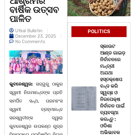
ଆଶ୍ରମର
ବାର୍ଷିକ ଉତ୍ସବ
ପାଳିତ
Utkal Bulletin
POLITICS
December 23, 2025
No Comments
ସ୍କାଉଟ
ଆଣ୍ଡ ଗାଇଡ଼
ନିର୍ବାଚନରେ
ମନ୍ତ୍ରୀ
ଅଯଥା
ହସ୍ତକ୍ଷେପ
ଭୁବନେଶ୍ୱର:
ସଦ୍‌ଗୁରୁ ଠାକୁର
ବନ୍ଦ କରି
ସ୍ୱାମୀ ନିଗମାନନ୍ଦଙ୍କ ପ୍ରତି
ସ୍ୱଚ୍ଛ ଓ
ନିରପେକ୍ଷ
ସମର୍ପିତ ସନ୍ଥ, ପରମହଂସ
ନିର୍ବାଚନ ପାଇଁ
ସ୍ୱାମୀ ବ୍ରହ୍ମାନନ୍ଦ
ବ୍ୟବସ୍ଥା
ସରସ୍ୱତୀଙ୍କ ଦ୍ୱାରା
କରନ୍ତୁ :
ଓଡିଶା
ଭୁବନେଶ୍ୱର ଉପକଣ୍ଠ ରୁଦ୍ର
ଅଭିଭାବକ
ବିହାରଠାରେ ପ୍ରତିଷ୍ଠିତ ନିଗମ