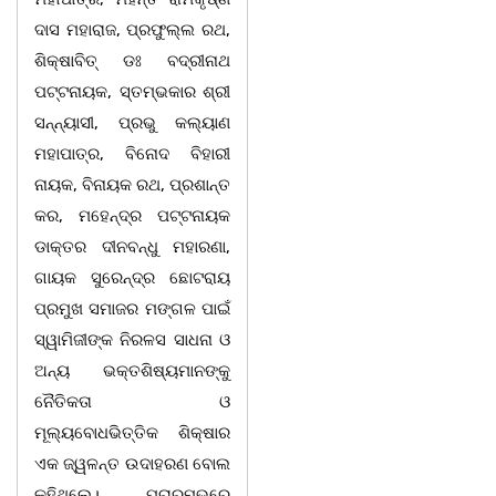
ଦାସ ମହାରାଜ, ପ୍ରଫୁଲ୍ଲ ରଥ,
ଶିକ୍ଷାବିତ୍ ଡଃ ବଦ୍ରୀନାଥ
ପଟ୍ଟନାୟକ, ସ୍ତମ୍ଭକାର ଶ୍ରୀ
ସନ୍ନ୍ୟାସୀ, ପ୍ରଭୁ କଲ୍ୟାଣ
ମହାପାତ୍ର, ବିନୋଦ ବିହାରୀ
ନାୟକ, ବିନାୟକ ରଥ, ପ୍ରଶାନ୍ତ
କର, ମହେନ୍ଦ୍ର ପଟ୍ଟନାୟକ
ଡାକ୍ତର ଦୀନବନ୍ଧୁ ମହାରଣା,
ଗାୟକ ସୁରେନ୍ଦ୍ର ଛୋଟରାୟ
ପ୍ରମୁଖ ସମାଜର ମଙ୍ଗଳ ପାଇଁ
ସ୍ୱାମିଜୀଙ୍କ ନିରଳସ ସାଧନା ଓ
ଅନ୍ୟ ଭକ୍ତଶିଷ୍ୟମାନଙ୍କୁ
ନୈତିକତା ଓ
ମୂଲ୍ୟବୋଧଭିତ୍ତିକ ଶିକ୍ଷାର
ଏକ ଜ୍ୱଳନ୍ତ ଉଦାହରଣ ବୋଲ
କହିଥିଲେ। ପ୍ରାରମ୍ଭରେ