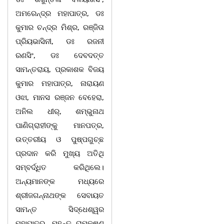
ଅମରେନ୍ଦ୍ର ମହାପାତ୍ର, ଡଃ
କୁମାର ଚନ୍ଦ୍ର ମିଶ୍ର, ରଞ୍ଜିତା
ପ୍ରିୟଭାସିନୀ, ଡଃ ରଜନୀ
ରଣସିଂ, ଡଃ ଦେବଦତ୍ତ
ସାମନ୍ତରାୟ, ପ୍ରକାଶକ ବିଜୟ
କୁମାର ମହାପାତ୍ର, ନାରାୟଣ
ଓଝା, ମାନସ ରଞ୍ଜନ ବେହେରା,
ଅନିଲ ଧୀର୍‌, ଶମ୍ଭୁନାଥ
ପାଣିଗ୍ରାହୀଙ୍କୁ ମାନପତ୍ର,
ଉତ୍ତରୀୟ ଓ ପୁଷ୍ପଗୁଚ୍ଛ
ପ୍ରଦାନ କରି ମୁଖ୍ୟ ଅତିଥି
ସମ୍ବର୍ଦ୍ଧିତ କରିଥିଲେ।
ଅନ୍ୟମାନଙ୍କ ମଧ୍ୟରେ
ଶ୍ରୀଜଗନ୍ନାଥଙ୍କ ସେବାୟତ
ସାମନ୍ତ ସିଦ୍ଧେଶ୍ୱର
ମହାପାତ୍ର, ମହନ୍ତ ରାମକୃଷ୍ଣ