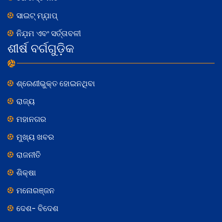
ସାଇଟ୍ ମ୍ଯ଼ାପ୍
ନିଯ଼ମ ଏବଂ ସର୍ତ୍ତାବଳୀ
ଶୀର୍ଷ ବର୍ଗଗୁଡ଼ିକ
ଶ୍ରେଣୀଭୁକ୍ତ ହୋଇନଥିବା
ରାଜ୍ୟ
ମହାନଗର
ମୁଖ୍ୟ ଖବର
ରାଜନୀତି
ଶିକ୍ଷା
ମନୋରଞ୍ଜନ
ଦେଶ- ବିଦେଶ