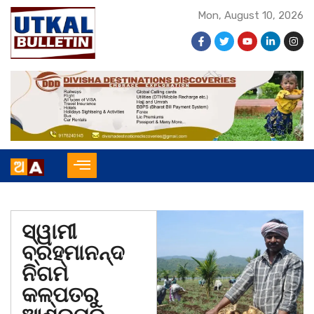
Mon, August 10, 2026
ସ୍ୱାମୀ
ବ୍ରହ୍ମାନନ୍ଦ
ନିଗମ
କଳ୍ପତରୁ