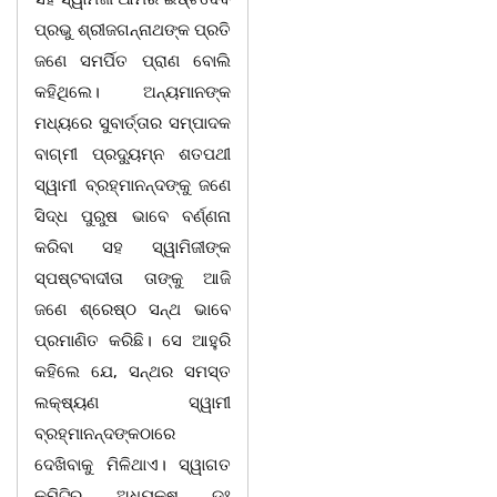
ପ୍ରଭୁ ଶ୍ରୀଜଗନ୍ନାଥଙ୍କ ପ୍ରତି
ଜଣେ ସମର୍ପିତ ପ୍ରାଣ ବୋଲି
କହିଥିଲେ। ଅନ୍ୟମାନଙ୍କ
ମଧ୍ୟରେ ସୁବାର୍ତ୍ତାର ସମ୍ପାଦକ
ବାଗ୍ମୀ ପ୍ରଦ୍ୟୁମ୍ନ ଶତପଥୀ
ସ୍ୱାମୀ ବ୍ରହ୍ମାନନ୍ଦଙ୍କୁ ଜଣେ
ସିଦ୍ଧ ପୁରୁଷ ଭାବେ ବର୍ଣ୍ଣନା
କରିବା ସହ ସ୍ୱାମିଜୀଙ୍କ
ସ୍ପଷ୍ଟବାଦୀତା ତାଙ୍କୁ ଆଜି
ଜଣେ ଶ୍ରେଷ୍ଠ ସନ୍ଥ ଭାବେ
ପ୍ରମାଣିତ କରିଛି। ସେ ଆହୁରି
କହିଲେ ଯେ, ସନ୍ଥର ସମସ୍ତ
ଲକ୍ଷ୍ୟଣ ସ୍ୱାମୀ
ବ୍ରହ୍ମାନନ୍ଦଙ୍କଠାରେ
ଦେଖିବାକୁ ମିଳିଥାଏ। ସ୍ୱାଗତ
କମିଟିର ଅଧ୍ୟକ୍ଷ ଡଃ