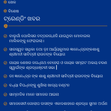
ଖେଳ
ବିଶେଷ
ଟ୍ରେଣ୍ଡିଂ ଖବର
ବାଲୁଗାଁ ପୋଲିସର ତତ୍‌ପରତା,ହଜି ଯାଇଥିବା ମୋବାଇଲ
ମାଲିକଙ୍କୁ ଫେରାଇଲା।
ସାରସ୍ୱତ ସାଧିକା ତଥା ଡ଼ଃ ଆର୍ଯ୍ୟକୁମାର ଜ୍ଞାନେନ୍ଦ୍ରଙ୍କଶାଶୁ
ଶ୍ରୀମତୀ ସାବିତ୍ରୀ ରାଉତଙ୍କ ବିୟୋଗ
ଗାୟକ ଶେଖର ଜଗନ୍ନାଥ ବେହେରା ଓ ଗାୟକ ସମ୍ରାଟ ଅଭୟ ଚରଣ
ସ୍ୱାଇଁଙ୍କ ଶ୍ରଦ୍ଧାଞ୍ଚଳୀ ସଭା |
ଡଃ ଜ୍ଞାନେନ୍ଦ୍ର ଙ୍କ ଶାଶୁ ଶ୍ରୀମତୀ ସାବିତ୍ରୀ ରାଉତଙ୍କ ବିୟୋଗ
ବନ୍ୟା ବିପନ୍ନଙ୍କୁ ଶୁଖିଲା ଖାଦ୍ୟ ବଣ୍ଟନ
ସାମ୍ବାଦିକ ମାନେ ସମାଜର ଆଇନା
ସମାଜସେବୀ ଗୋଲାପ ଦାସଙ୍କ ଏକାଦଶାହରେ ଶ୍ରଦ୍ଧା ସୁମନ ଅର୍ପଣ