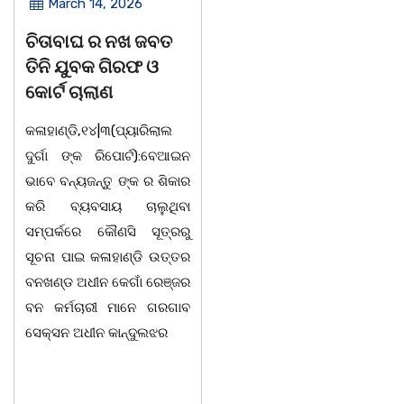
March 14, 2026
March 8, 2026
ଚିତାବାଘ ର ନଖ ଜବତ
ସଶକ୍ତ ଓଡିଶା ପକ୍ଷରୁ
ତିନି ଯୁବକ ଗିରଫ ଓ
ବିଶ୍ୱ ମହିଳା ଦିବସ
କୋର୍ଟ ଚାଲାଣ
ଅନୁଷ୍ଠିତ
କଳାହାଣ୍ଡି,୧୪|୩(ପ୍ୟାରିଲାଲ
ଭୁବନେଶ୍ୱର, 08/03/ 26:
ଦୁର୍ଗା ଙ୍କ ରିପୋର୍ଟ):ବେଆଇନ
ସାମାଜିକ ଅନୁଷ୍ଠାନ "ସଶକ୍ତ
ଭାବେ ବନ୍ୟଜନ୍ତୁ ଙ୍କ ର ଶିକାର
ଓଡିଶା"ପକ୍ଷରୁ ସ୍ଥାନୀୟ
କରି ବ୍ୟବସାୟ ଚାଲୁଥିବା
ସିଆରପି ସ୍ଥିତ କାର୍ଯ୍ୟାଳୟ
ସମ୍ପର୍କରେ କୌଣସି ସୂତ୍ରରୁ
ଠାରେ "ବିଶ୍ୱ ମହିଳା ଦିବସ
ସୂଚନା ପାଇ କଳାହାଣ୍ଡି ଉତ୍ତର
-2026 ଆବାହକ ବିଜୟ କୁମାର
ବନଖଣ୍ଡ ଅଧୀନ କେଗାଁ ରେଞ୍ଜର
ପ୍ରଧାନଙ୍କ ସଂଯୋଜନା ଓ
ବନ କର୍ମଚାରୀ ମାନେ ଗରଗାବ
ସଭାପତିତ୍ବ ରେ ଅନୁଷ୍ଠିତ
ସେକ୍ସନ ଅଧୀନ କାନ୍ଦୁଲଝର
ହୋଇ ଯାଇଛି l ମହିଳା
ସଶକ୍ତିକରଣ