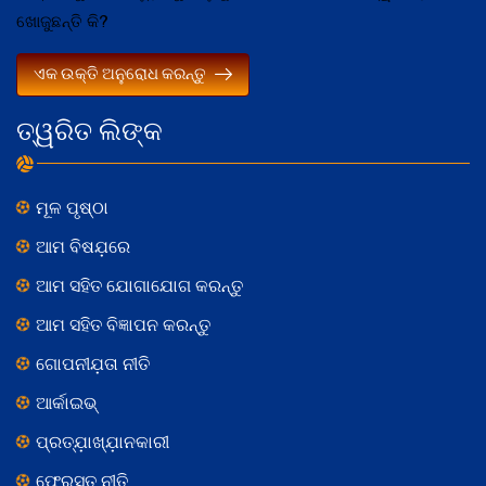
ଖୋଜୁଛନ୍ତି କି?
ଏକ ଉକ୍ତି ଅନୁରୋଧ କରନ୍ତୁ
ତ୍ୱରିତ ଲିଙ୍କ
ମୂଳ ପୃଷ୍ଠା
ଆମ ବିଷଯ଼ରେ
ଆମ ସହିତ ଯୋଗାଯୋଗ କରନ୍ତୁ
ଆମ ସହିତ ବିଜ୍ଞାପନ କରନ୍ତୁ
ଗୋପନୀଯ଼ତା ନୀତି
ଆର୍କାଇଭ୍
ପ୍ରତ୍ଯ଼ାଖ୍ଯ଼ାନକାରୀ
ଫେରସ୍ତ ନୀତି