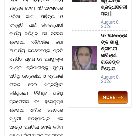
ସ୍ୱାଇଁଙ୍କ
ଶ୍ରଦ୍ଧାଞ୍ଚଳୀ
ମଙ୍ଗଳ ହେବ। ଏହି ଅବସରରେ
ସଭା |
ଓଡ଼ିଆ ଭାଷା, ସାହିତ୍ୟ ଓ
August 8,
ସଂସ୍କୃତି ପାଇଁ ଜୀବନବ୍ୟାପୀ
2026
କାର୍ଯ୍ୟ କରିଥିବା ଡଃ ନଟବର
ଡଃ ଜ୍ଞାନେନ୍ଦ୍ର
ଙ୍କ ଶାଶୁ
ଶତପଥୀ, ଐତିହାସିକ ତଥା
ଶ୍ରୀମତୀ
ଆଚାର୍ଯ୍ୟ ଜୟଦେବଙ୍କ ପ୍ରତି
ସାବିତ୍ରୀ
ସମର୍ପିତ ପ୍ରାଣ ଡଃ ପ୍ରଫୁଲ୍ଲ
ରାଉତଙ୍କ
ଚନ୍ଦ୍ର ତ୍ରିପାଠୀଙ୍କୁ ମୁଖ୍ୟ
ବିୟୋଗ
ଅତିଥି ଉତ୍ତରୀୟ ଓ ସ୍ମାରକୀ
August 8,
2026
ଫଳକ ଦେଇ ସମ୍ବର୍ଦ୍ଧିତ
କରିଥିଲେ। ବିଶିଷ୍ଟ ଅତିଥି
MORE
ପ୍ରଫେସର ଡଃ ହରେକୃଷ୍ଣ
ଶତପଥୀ ଧାର୍ମିକ ଜଗତରେ
ସ୍ୱାମୀ ବ୍ରହ୍ମାନନ୍ଦ ଏକ
ଅନନ୍ୟ ପ୍ରତିଭା ବୋଲି କହିବା
ସହ ସ୍ୱାମିଜୀ ଆମର ଇଷ୍ଟଦେବ