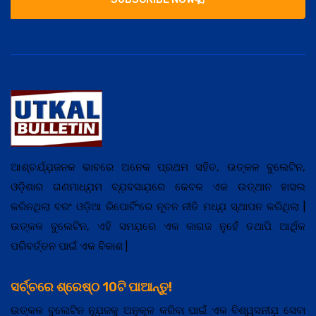
ଆଶ୍ଚର୍ଯ୍ଯ଼ଜନକ ଭାବରେ ଅନେକ ପ୍ରଥମ ସହିତ, ଉତ୍କଳ ବୁଲେଟିନ,
ଓଡ଼ିଶାର ଗଣମାଧ୍ଯ଼ମ ବ୍ଯ଼ବସାଯ଼ରେ କେବଳ ଏକ ଉତ୍ଥାନ ହାସଲ
କରିନଥିଲା ବରଂ ଓଡ଼ିଆ ରିପୋର୍ଟିଂରେ ନୂତନ ନୀତି ମଧ୍ଯ଼ ସ୍ଥାପନ କରିଥିଲା |
ଉତ୍କଳ ବୁଲେଟିନ, ଏହି ସମଯ଼ରେ ଏକ କାଗଜ ନୁହେଁ ତଥାପି ଆର୍ଥିକ
ପରିବର୍ତ୍ତନ ପାଇଁ ଏକ ବିକାଶ |
ସର୍ଚ୍ଚରେ ଶ୍ରେଷ୍ଠ 10ଟି ପାଆନ୍ତୁ!
ଉତ୍କଳ ବୁଲେଟିନ ନ୍ଯ଼ୁଜକୁ ଅନୁକୂଳ କରିବା ପାଇଁ ଏକ ବିଶ୍ୱସନୀଯ଼ ସେବା