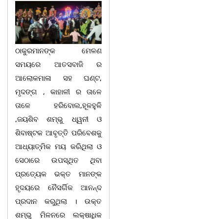
ଠାକୁରମାନଙ୍କ ମେଳଣ
ସମୟରେ ଆତସବାଜି ର
ଆଲୋକମାଳା ସହ ଘଣ୍ଟ,
ମୃଦଙ୍ଗ , କାହାଳୀ ର ତାଳେ
ତାଳେ ହରିବୋଲ,ହୂଳହୁଳି
,ଜୟଶିବ ଶମ୍ଭୁ ଧ୍ୱନୀ ଓ
ଶିବାଷ୍ଟକ ଆବୃତ୍ତି ପରିବେଶକୁ
ଆଧ୍ୟାତ୍ମିକ ମୟ କରିଥିଲା ଓ
ସେଠାରେ ଉପସ୍ଥିତ ଥିବା
ପ୍ରତ୍ୟେକ ଭକ୍ତ ମାନଙ୍କ
ହୃଦୟରେ ନୈସର୍ଗିକ ଆନନ୍ଦ
ପ୍ରଦାନ କରୁଥିଲା । ଉକ୍ତ
ଶମ୍ଭୁ ମିଳନରେ ଲକ୍ଷାଧିକ