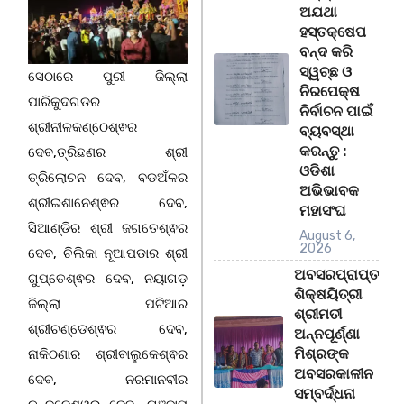
ଅଯଥା
ହସ୍ତକ୍ଷେପ
ବନ୍ଦ କରି
ସ୍ୱଚ୍ଛ ଓ
ସେଠାରେ ପୁରୀ ଜିଲ୍ଲା
ନିରପେକ୍ଷ
ପାରିକୁଦଗଡର
ନିର୍ବାଚନ ପାଇଁ
ଶ୍ରୀନୀଳକଣ୍ଠେଶ୍ଵର
ବ୍ୟବସ୍ଥା
କରନ୍ତୁ :
ଦେବ,ତ୍ରିଛଣର ଶ୍ରୀ
ଓଡିଶା
ତ୍ରିଲୋଚନ ଦେବ, ବଡଅଁଳର
ଅଭିଭାବକ
ଶ୍ରୀଇଶାନେଶ୍ଵର ଦେବ,
ମହାସଂଘ
ସିଆଣ୍ଡିର ଶ୍ରୀ ଜଗତେଶ୍ଵର
August 6,
2026
ଦେବ, ଚିଲିକା ନୂଆପଡାର ଶ୍ରୀ
ଅବସରପ୍ରାପ୍ତ
ଗୁପ୍ତେଶ୍ଵର ଦେବ, ନୟାଗଡ଼
ଶିକ୍ଷୟିତ୍ରୀ
ଜିଲ୍ଲା ପଟିଆର
ଶ୍ରୀମତୀ
ଶ୍ରୀଚଣ୍ଡେଶ୍ଵର ଦେବ,
ଅନ୍ନପୂର୍ଣ୍ଣା
ମିଶ୍ରଙ୍କ
ନାକିଠଣାର ଶ୍ରୀବାଲୁକେଶ୍ଵର
ଅବସରକାଳୀନ
ଦେବ, ନରମାନବୀର
ସମ୍ବର୍ଦ୍ଧନା