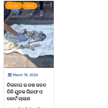
ଅପରାଧ
ରାଜ୍ୟ
ରାଜ୍ୟ
March 14, 2026
March 8, 2026
ଚିତାବାଘ ର ନଖ ଜବତ
ସଶକ୍ତ ଓଡିଶା ପକ୍ଷରୁ
ତିନି ଯୁବକ ଗିରଫ ଓ
ବିଶ୍ୱ ମହିଳା ଦିବସ
କୋର୍ଟ ଚାଲାଣ
ଅନୁଷ୍ଠିତ