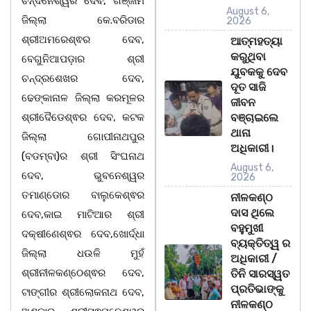
ଚନ୍ଦନେଶ୍ୱର ଦେବ, ଗଞ୍ଜାମ
August 6,
ଜିଲ୍ଲା କେ.ବରିଡାର
2026
ଶ୍ରୀଅମରେଶ୍ଵର ଦେବ,
ଆତ୍ମହତ୍ୟା
କରୁଥିବା
ବେଗୁନିଆପଡ଼ାର ଶ୍ରୀ
ଯୁବକକୁ ଦେବ
ଚନ୍ଦ୍ରଶେଖର ଦେବ,
ଦୂତ ସାଜି
ଢେଙ୍କାନାଳ ଜିଲ୍ଲା କରମୂଳର
ଜୀବନ
ଶ୍ରୀଦୈଡେଶ୍ଵର ଦେବ, କଟକ
ବଞ୍ଚାଇଲେ
ଥାନା
ଜିଲ୍ଲା ଗୋପୀନାଥପୁର
ଅଧିକାରୀ।
(ବଡମ୍ବା)ର ଶ୍ରୀ ସିଂଘନାଥ
August 6,
ଦେବ, ଭୁବନେଶ୍ୱର
2026
ତମାଣ୍ଡୋର ବାଲୁକେଶ୍ଵର
ନୀଳକଣ୍ଠ
ଦାସ ଥିଲେ
ଦେବ,କାଇ ମାଟିଆର ଶ୍ରୀ
ବହୁମୁଖୀ
ଦକ୍ଷୀଣେଶ୍ଵର ଦେବ,ଖୋର୍ଦ୍ଧା
ବ୍ୟକ୍ତିତ୍ୱ ର
ଜିଲ୍ଲା ଧଉଳି ମୁହଁ
ଅଧିକାରୀ /
ଶ୍ରୀନୀଳକଣ୍ଠେଶ୍ଵର ଦେବ,
ତିନି ସାରସ୍ୱତ
ପ୍ରତିଭାଙ୍କୁ
ଟାଙ୍ଗୀର ଶ୍ରୀଲୋକନାଥ ଦେବ,
ନୀଳକଣ୍ଠ