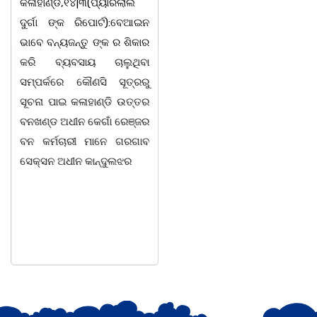
କଳାହାଣ୍ଡି,୧୪|୩(ପ୍ୟାରିଲାଲ
ଭୁବନେଶ୍ୱର, 08/03/ 26:
ଦୁର୍ଗା ଙ୍କ ରିପୋର୍ଟ):ବେଆଇନ
ସାମାଜିକ ଅନୁଷ୍ଠାନ "ସଶକ୍ତ
ଭାବେ ବନ୍ୟଜନ୍ତୁ ଙ୍କ ର ଶିକାର
ଓଡିଶା"ପକ୍ଷରୁ ସ୍ଥାନୀୟ
କରି ବ୍ୟବସାୟ ଚାଲୁଥିବା
ସିଆରପି ସ୍ଥିତ କାର୍ଯ୍ୟାଳୟ
ସମ୍ପର୍କରେ କୌଣସି ସୂତ୍ରରୁ
ଠାରେ "ବିଶ୍ୱ ମହିଳା ଦିବସ
ସୂଚନା ପାଇ କଳାହାଣ୍ଡି ଉତ୍ତର
-2026 ଆବାହକ ବିଜୟ କୁମାର
ବନଖଣ୍ଡ ଅଧୀନ କେଗାଁ ରେଞ୍ଜର
ପ୍ରଧାନଙ୍କ ସଂଯୋଜନା ଓ
ବନ କର୍ମଚାରୀ ମାନେ ଗରଗାବ
ସଭାପତିତ୍ବ ରେ ଅନୁଷ୍ଠିତ
ସେକ୍ସନ ଅଧୀନ କାନ୍ଦୁଲଝର
ହୋଇ ଯାଇଛି l ମହିଳା
ସଶକ୍ତିକରଣ