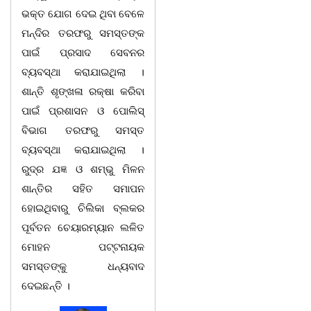
ଭକ୍ତ ଯୋଗ ଦେଇ ଥିବା ବେଳେ
ମନ୍ଦିର ତରଫରୁ ସମସ୍ତଙ୍କ
ପାଇଁ ପ୍ରସାଦ ସେବନର
ବ୍ୟବସ୍ଥା କରାଯାଇଥିଲା ।
ଶାନ୍ତି ଶୃଙ୍ଖଳା ରକ୍ଷା କରିବା
ପାଇଁ ପ୍ରଶାସନ ଓ ପୋଲିସ୍
ବିଭାଗ ତରଫରୁ ସମସ୍ତ
ବ୍ୟବସ୍ଥା କରାଯାଇଥିଲା ।
ରୁଦ୍ର ଯଜ୍ଞ ଓ ଶମ୍ଭୁ ମିଳନ
ଶାନ୍ତିର ସହିତ ସମାପନ
ହୋଇଥିବାରୁ ଚିଲିକା ବ୍ଲକର
ପୂର୍ବତନ ଚେୟାରମ୍ୟାନ ଲଳିତ
ମୋହନ ପଟ୍ଟନାୟକ
ସମସ୍ତଙ୍କୁ ଧନ୍ୟବାଦ
ଦେଇଛନ୍ତି ।