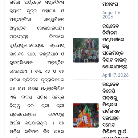
ତାରିଖ ପର୍ୟ୍ୟନ୍ତ ସପ୍ତଦିବସ
ମହାସଂଘ
ବ୍ୟାପୀ ରୁଦ୍ର ମହାଯଜ୍ଞ ଓ
August 6,
2026
ଅଷ୍ଟତ୍ରିଂଶ ଶମ୍ଭୁମିଳନ
ଜୟଦେବ
ଅନୁଷ୍ଠିତ ହୋଇଯାଇଅଛି।
ନିର୍ବାଚନ
ପ୍ରତ୍ୟେହ ଦିବସରେ
ମଣ୍ଡଳୀରେ
ସୂର୍ୟ୍ୟପୂଜା,ଗୋପୂଜା, ଶ୍ରୀମଦ୍
ବିଜୁ
ପ୍ରେମିଙ୍କ
ଭାଗବତ ପାଠ, ଚ଼ଣ୍ଡୀପାଠ ଓ
ବିରାଟ ବାଇକ୍
ରୁଦ୍ରାଭିଷେକ ଅନୁଷ୍ଠିତ
ଶୋଭାଯାତ୍ରା
ହୋଇଥାଏ । ୧୩, ୧୪ ଓ ୧୫
April 17, 2026
ତାରିଖ ତ୍ରିଦିବସ ରୁଦ୍ରାଭିଷେକ
ଜୟଦେବ
ସହ ରାମ ତାରକ ମନ୍ତ୍ରଲିଖିତ
ବିଜେପି
ଏକ ଲକ୍ଷ ପଚିଶ ସହସ୍ର
ପକ୍ଷରୁ
ମିଶ୍ରଣ
ବିଲ୍ୱ ଦଳ ଶ୍ରୀ ଶ୍ରୀ
ପର୍ବନାଏବ
ପ୍ରତାପେଶ୍ଵର ଦେବଙ୍କୁ
ସରପଞ୍ଚ
ଅର୍ପଣ କରାଯାଇଥିଲା । ୧୭
ସମେତ
ତାରିଖ ରବିବାର ଦିନ ଯଜ୍ଞର
ମିଶିଲେ ୱାର୍ଡ