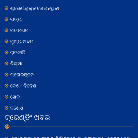
ଶ୍ରେଣୀଭୁକ୍ତ ହୋଇନଥିବା
ରାଜ୍ୟ
ମହାନଗର
ମୁଖ୍ୟ ଖବର
ରାଜନୀତି
ଶିକ୍ଷା
ମନୋରଞ୍ଜନ
ଦେଶ- ବିଦେଶ
ଖେଳ
ବିଶେଷ
ଟ୍ରେଣ୍ଡିଂ ଖବର