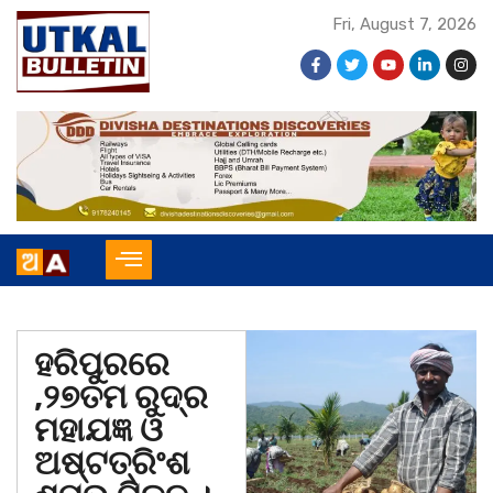
Fri, August 7, 2026
ହରିପୁରରେ
,୨୭ତମ ରୁଦ୍ର
ମହାଯଜ୍ଞ ଓ
ଅଷ୍ଟତ୍ରିଂଶ