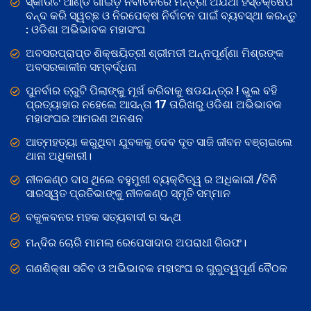
ସ୍କାଉଟ ଆଣ୍ଡ ଗାଇଡ଼ ନିର୍ବାଚନରେ ମନ୍ତ୍ରୀ ଅଯଥା ହସ୍ତକ୍ଷେପ
ବନ୍ଦ କରି ସ୍ୱଚ୍ଛ ଓ ନିରପେକ୍ଷ ନିର୍ବାଚନ ପାଇଁ ବ୍ୟବସ୍ଥା କରନ୍ତୁ
: ଓଡିଶା ଅଭିଭାବକ ମହାସଂଘ
ଅବସରପ୍ରାପ୍ତ ଶିକ୍ଷୟିତ୍ରୀ ଶ୍ରୀମତୀ ଅନ୍ନପୂର୍ଣ୍ଣା ମିଶ୍ରଙ୍କ
ଅବସରକାଳୀନ ସମ୍ବର୍ଦ୍ଧନା
ପୁନର୍ବାର ତ୍ରୁଟି ପିଲାଙ୍କୁ ମୂର୍ଖ କରିବାକୁ ଷଡଯନ୍ତ୍ର ! ଭୁଲ ବହି
ପ୍ରତ୍ୟାହାର ନହେଲେ ଆସନ୍ତା 17 ତାରିଖରୁ ଓଡିଶା ଅଭିଭାବକ
ମହାସଂଘର ଆମରଣ ଅନଶନ
ଆତ୍ମହତ୍ୟା କରୁଥିବା ଯୁବକକୁ ଦେବ ଦୂତ ସାଜି ଜୀବନ ବଞ୍ଚାଇଲେ
ଥାନା ଅଧିକାରୀ।
ନୀଳକଣ୍ଠ ଦାସ ଥିଲେ ବହୁମୁଖୀ ବ୍ୟକ୍ତିତ୍ୱ ର ଅଧିକାରୀ /ତିନି
ସାରସ୍ୱତ ପ୍ରତିଭାଙ୍କୁ ନୀଳକଣ୍ଠ ସ୍ମୃତି ସମ୍ମାନ
ବକୁଳବନର ମହକ ସତ୍ୟବାଦୀ ର ସନ୍ଥ
ମନ୍ଦିର ଚୋରି ମାମଲା ରେପେସାଦାର ଅପରାଧୀ ଗିରଫ।
ଗଣଶିକ୍ଷା ସଚିବ ଓ ଅଭିଭାବକ ମହାସଂଘ ର ଗୁରୁତ୍ୱପୂର୍ଣ ବୈଠକ