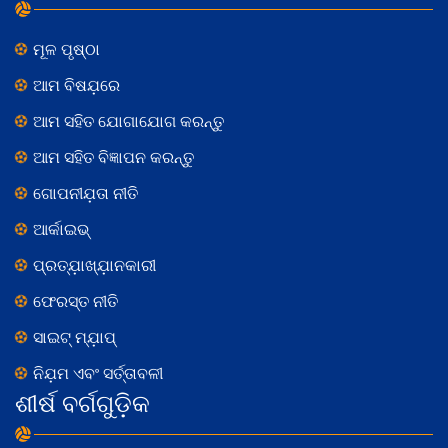
ମୂଳ ପୃଷ୍ଠା
ଆମ ବିଷଯ଼ରେ
ଆମ ସହିତ ଯୋଗାଯୋଗ କରନ୍ତୁ
ଆମ ସହିତ ବିଜ୍ଞାପନ କରନ୍ତୁ
ଗୋପନୀଯ଼ତା ନୀତି
ଆର୍କାଇଭ୍
ପ୍ରତ୍ଯ଼ାଖ୍ଯ଼ାନକାରୀ
ଫେରସ୍ତ ନୀତି
ସାଇଟ୍ ମ୍ଯ଼ାପ୍
ନିଯ଼ମ ଏବଂ ସର୍ତ୍ତାବଳୀ
ଶୀର୍ଷ ବର୍ଗଗୁଡ଼ିକ