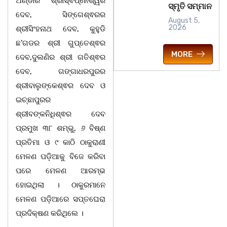
ଅଣ୍ଡାର ଶ୍ରୀସ୍ଵପ୍ନେଶ୍ୱର
ସ୍ମୃତି ସମ୍ମାନ
ଦେବ, ସିଙ୍ଗେଶ୍ଵରର
August 5,
2026
ଶ୍ରୀସିଂହନାଥ ଦେବ, କୁହୁଡି
ଛ’ଗଡର ଶ୍ରୀ ଗୁପ୍ତେଶ୍ଵର
MORE
ଦେବ,ଦୁଲଣିର ଶ୍ରୀ ଗତିଶ୍ଵର
ଦେବ, ଗଙ୍ଗାଧରପୁରର
ଶ୍ରୀବାଲୁଙ୍କେଶ୍ଵର ଦେବ ଓ
ଇଚ୍ଛାପୁରର
ଶ୍ରୀବଙ୍କନିଧିଶ୍ଵର ଦେବ
ପ୍ରମୁଖ ୩୮ ଶମ୍ଭୁ, ୬ ବିଷ୍ଣ
ପ୍ରତିମା ଓ ୯ କାଠି ଠାକୁରାଣୀ
ମେଳଣ ପଡ଼ିଆକୁ ବିଜେ କରିବା
ପରେ ମେଳଣ ଆରମ୍ଭ
ହୋଇଥିଲା । ଠାକୁରମାନେ
ମେଳଣ ପଡ଼ିଆରେ ସପ୍ତଘେରା
ପ୍ରଦିକ୍ଷଣ କରିଥିଲେ ।