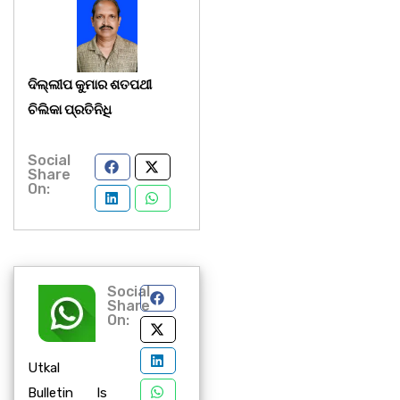
ଦିଲ୍ଲୀପ କୁମାର ଶତପଥୀ
ଚିଲିକା ପ୍ରତିନିଧି
Social
Share
On:
Social
Share
On:
Utkal
Bulletin Is