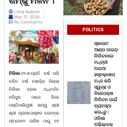
ଶମ୍ଭୁ ମିଳନ ।
Utkal Bulletin
May 17, 2026
No Comments
POLITICS
ସ୍କାଉଟ
ଆଣ୍ଡ ଗାଇଡ଼
ନିର୍ବାଚନରେ
ମନ୍ତ୍ରୀ
ଅଯଥା
ଚିଲିକା
,୧୭।୫:ପ୍ରତି ବର୍ଷ ପରି
ହସ୍ତକ୍ଷେପ
ବନ୍ଦ କରି
ଚଳିତ ବର୍ଷ ଖୋର୍ଦ୍ଧା ଜିଲ୍ଲା
ସ୍ୱଚ୍ଛ ଓ
ଚିଲିକା ବ୍ଲକ ଅନ୍ତର୍ଗତ
ନିରପେକ୍ଷ
ହରିପୁର ଠାରେ ବିଜେ
ନିର୍ବାଚନ ପାଇଁ
ପଶ୍ଚିମାଭିମୁଖୀ ଶମ୍ଭୁ ଶ୍ରୀ
ବ୍ୟବସ୍ଥା
କରନ୍ତୁ :
ଶ୍ରୀ ପ୍ରତାପେଶ୍ଵର ଦେବଙ୍କ
ଓଡିଶା
ପୀଠରେ୧୧ ତାରିଖ ଠାରୁ ୧୭
ଅଭିଭାବକ