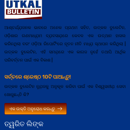
ଆଶ୍ଚର୍ଯ୍ଯ଼ଜନକ ଭାବରେ ଅନେକ ପ୍ରଥମ ସହିତ, ଉତ୍କଳ ବୁଲେଟିନ,
ଓଡ଼ିଶାର ଗଣମାଧ୍ଯ଼ମ ବ୍ଯ଼ବସାଯ଼ରେ କେବଳ ଏକ ଉତ୍ଥାନ ହାସଲ
କରିନଥିଲା ବରଂ ଓଡ଼ିଆ ରିପୋର୍ଟିଂରେ ନୂତନ ନୀତି ମଧ୍ଯ଼ ସ୍ଥାପନ କରିଥିଲା |
ଉତ୍କଳ ବୁଲେଟିନ, ଏହି ସମଯ଼ରେ ଏକ କାଗଜ ନୁହେଁ ତଥାପି ଆର୍ଥିକ
ପରିବର୍ତ୍ତନ ପାଇଁ ଏକ ବିକାଶ |
ସର୍ଚ୍ଚରେ ଶ୍ରେଷ୍ଠ 10ଟି ପାଆନ୍ତୁ!
ଉତ୍କଳ ବୁଲେଟିନ ନ୍ଯ଼ୁଜକୁ ଅନୁକୂଳ କରିବା ପାଇଁ ଏକ ବିଶ୍ୱସନୀଯ଼ ସେବା
ଖୋଜୁଛନ୍ତି କି?
ଏକ ଉକ୍ତି ଅନୁରୋଧ କରନ୍ତୁ
ତ୍ୱରିତ ଲିଙ୍କ