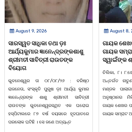
August 8, 2026
August 8,
ଗାୟକ ଶେଖର ଜଗନ୍ନାଥ ବେହେରା ଓ
ଡଃ ଜ୍ଞାନେନ୍ଦ
ଗାୟକ ସମ୍ରାଟ ଅଭୟ ଚରଣ
ସାବିତ୍ରୀ ର
ସ୍ୱାଇଁଙ୍କ ଶ୍ରଦ୍ଧାଞ୍ଚଳୀ ସଭା |
ଭୁବନେଶ୍ୱର-
ଚିଲିକା, ୮। ୮:ଖୋର୍ଦ୍ଧା ଜିଲ୍ଲା ବାଣପୁର ବ୍ଲକ
ରାଜନେତା, ସଂସ୍କ
ଅନ୍ତର୍ଗତ ନାଚୁଣୀ ଠାରେ ବାଣପୁର ଭଗବତୀ
ଜ୍ଞାନେନ୍ଦ୍ରଙ୍କ 
ମଣ୍ଡଳ ପାଲାଗାୟକ ପରିଷଦ ଓ ଜାଗୃତିକା
ଆଜି ଅପରାହ୍ନ 
ଅନୁଷ୍ଠାନର ମିଳିତ ଆନୁକୂଲ୍ୟରେ ସ୍ୱର୍ଗତ
ଏକ ଘରୋଇ ହସ୍ପ
ଗାୟକ ଶେଖର ପଦ୍ମଶ୍ରୀ ଜଗନ୍ନାଥ ବେହେରା ଓ
ହୃଦ୍ଘାତରେ ପରଲ
ଗାୟକ ସମ୍ରାଟ ଅଭୟ ଚରଣ