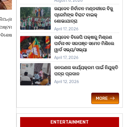
August 6, 2026
ଜୟଦେବ ନିର୍ବାଚନ ମଣ୍ଡଳୀରେ ବିଜୁ
ପ୍ରେମିଙ୍କ ବିରାଟ ବାଇକ୍
ିଅନ୍ତା
ଶୋଭାଯାତ୍ରା
 ଅଷ୍ଟମ
April 17, 2026
ତିବିଶେଷ
ଜୟଦେବ ବିଜେପି ପକ୍ଷରୁ ମିଶ୍ରଣ
ପର୍ବନାଏବ ସରପଞ୍ଚ ସମେତ ମିଶିଲେ
ୱାର୍ଡ ସଭ୍ୟ/ସଭ୍ୟା
April 17, 2026
ଜନଗଣନା କାର୍ଯ୍ୟକ୍ରମ ପାଇଁ ନିଯୁକ୍ତି
ପତ୍ର ପ୍ରଦାନ
April 12, 2026
MORE
ENTERTAINMENT