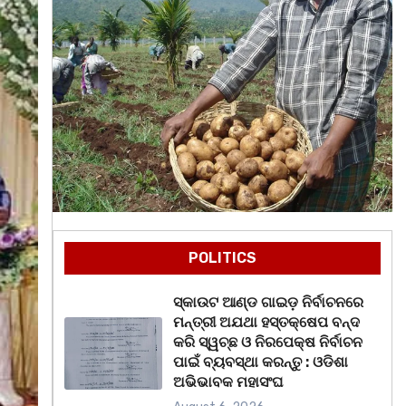
POLITICS
ସ୍କାଉଟ ଆଣ୍ଡ ଗାଇଡ଼ ନିର୍ବାଚନରେ
ମନ୍ତ୍ରୀ ଅଯଥା ହସ୍ତକ୍ଷେପ ବନ୍ଦ
କରି ସ୍ୱଚ୍ଛ ଓ ନିରପେକ୍ଷ ନିର୍ବାଚନ
ପାଇଁ ବ୍ୟବସ୍ଥା କରନ୍ତୁ : ଓଡିଶା
ଅଭିଭାବକ ମହାସଂଘ