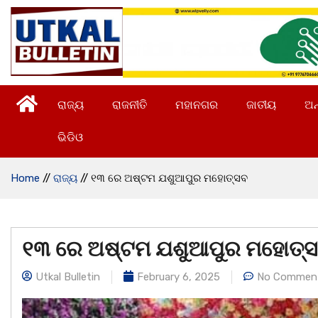
ରାଜ୍ୟ
ରାଜନୀତି
ମହାନଗର
ଜାତୀୟ
ଅନ
ଭିଡିଓ
Home
//
ରାଜ୍ୟ
//
୧୩ ରେ ଅଷ୍ଟମ ଯଶୁଆପୁର ମହୋତ୍ସବ
୧୩ ରେ ଅଷ୍ଟମ ଯଶୁଆପୁର ମହୋତ୍
Utkal Bulletin
February 6, 2025
No Commen