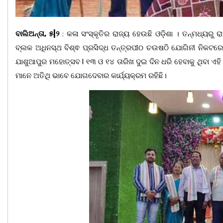
ବାଲିଅନ୍ତା, ୫|୨
: କଳା ସଂସ୍କୃତିର ରାଜ୍ୟ ହେଉଛି ଓଡ଼ିଶା । ତନ୍ମଧ୍ୟରୁ 
ବ୍ଲକ ଅଧିନସ୍ଥ ବିଶ୍ଵ ପ୍ରସିଦ୍ଧ ତନ୍ତ୍ରପୀଠ ଚଉଷଠି ଯୋଗିନୀ ନିକଟର
ଯାଶୁଆପୁର ମହୋତ୍ସବ l ୧୩ ଓ ୧୪ ତାରିଖ ଦୁଇ ଦିନ ଧରି ହେବାକୁ ଥିବା ଏହି
ମାନେ ଅତିଥି ଭାବେ ଯୋଗଦେବାର କାର୍ଯ୍ୟକ୍ରମ ରହିଛି।