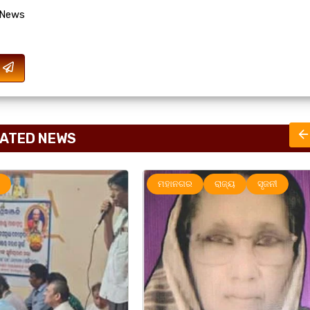
 News
ATED NEWS
ାଜ୍ୟ
ସୃଜନୀ
ମହାନଗର
ରାଜ୍ୟ