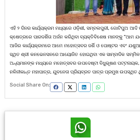
ଏହି ୨ ଦିନର କାର୍ଯ୍ୟକ୍ରମ ମଧ୍ୟରେ ଓଡ଼ିଶୀ, ସମ୍ବଲପୁରୀ, ଗୋଟିପୁଅ ଆଦି
କ୍ଷେତ୍ରରେ ପାରଦର୍ଶିତା ଅର୍ଜନ କରିଥିବା ବ୍ୟକ୍ତିବିଶେଷ ମାନଙ୍କୁ “ଆମ ଯ
ଆଜିର କାର୍ଯ୍ୟକ୍ରମରେ ଆମେ ମହୋତ୍ସବର ଜର୍ଶି ଓ ପୋଷ୍ଟର ଏବଂ ଯଶୁଆ
ସ୍ଥିତ ଶ୍ରୀ କନଭେନସନରେ ଆୟୋଜିତ ହୋଇଥିବା ଏକ ସାମ୍ବାଦିକ ସମ୍ମିଳନ
ଅନ୍ୟମାନଙ୍କ ମଧ୍ୟରେ ମହୋତ୍ସବର ଉପଦେଷ୍ଟା ବିଧୁଭୂଷଣ ପଟ୍ଟନାୟକ, ସ
ନଳିନୀକାନ୍ତ ମହାପାତ୍ର, ଯୁବନେତା ପ୍ରିୟବ୍ରତ ପାତ୍ର ପ୍ରମୁଖ ଉପସ୍ଥିତ ଥ
Social Share On: