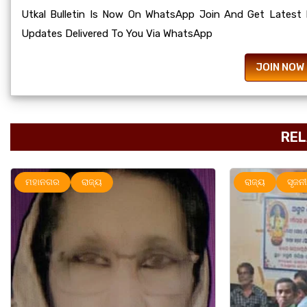
Utkal Bulletin Is Now On WhatsApp Join And Get Latest
Updates Delivered To You Via WhatsApp
JOIN NOW
REL
ରାଜ୍ୟ
ସୃଜନୀ
ମହାନଗର
ର