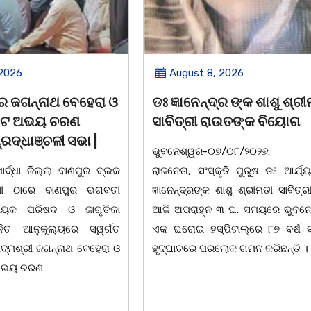
 2026
August 8, 2026
୍ର ଙ୍କ ଶାଶୁ ଶ୍ରୀମତୀ
ବନ୍ୟା ବିପନ୍ନଙ୍କୁ ଶୁଖିଲା ଖାଦ
ାଉତଙ୍କ ବିୟୋଗ
ବଣ୍ଟନ
୦୭/୦୮/୨୦୨୬: ବରିଷ୍ଠ
07/08/26 ବନ୍ୟା ବିପନ୍ନଙ୍କ ଉଦ
ୃତି ପୁରୁଷ ଡଃ ଆର୍ଯ୍ୟ କୁମାର
ଦଶରଥପୁର ଯୁବ କଂଗ୍ରେସ ପକ୍ଷରୁ
ଶାଶୁ ଶ୍ରୀମତୀ ସାବିତ୍ରୀ ରାଉତ
ସାମଗ୍ରୀ ବଣ୍ଟନ କରାଯାଇଥିବା ଦେଖାଯ
୩ ଘ. ସମୟରେ ଭୁବନେଶ୍ୱରର
ବ୍ଲକସ୍ଥ କସପା, ତରପଦା, ମଲିକ
ିଟାଲ୍ରେ ୮୭ ବର୍ଷ ବୟସରେ
ନିଜାମପୁର, ଦୁଦୁରାଅଣ୍ଟା, କମାରଡିହ, କ
ୋକ ଗମନ କରିଛନ୍ତି ।
ପଞ୍ଚାୟତରେ ପ୍ରାୟ ୧୫ ଶହ ପରିବାରକୁ
ବିସ୍କୁଟ,