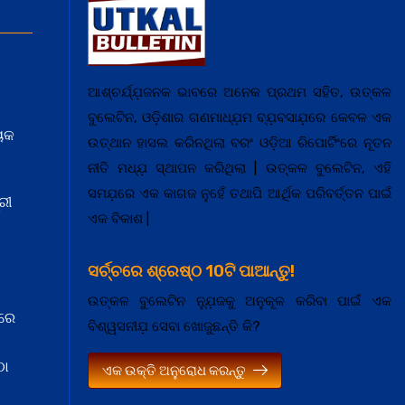
ଆଶ୍ଚର୍ଯ୍ଯ଼ଜନକ ଭାବରେ ଅନେକ ପ୍ରଥମ ସହିତ, ଉତ୍କଳ
ବୁଲେଟିନ, ଓଡ଼ିଶାର ଗଣମାଧ୍ଯ଼ମ ବ୍ଯ଼ବସାଯ଼ରେ କେବଳ ଏକ
ୟକ
ଉତ୍ଥାନ ହାସଲ କରିନଥିଲା ବରଂ ଓଡ଼ିଆ ରିପୋର୍ଟିଂରେ ନୂତନ
ନୀତି ମଧ୍ଯ଼ ସ୍ଥାପନ କରିଥିଲା | ଉତ୍କଳ ବୁଲେଟିନ, ଏହି
ସମଯ଼ରେ ଏକ କାଗଜ ନୁହେଁ ତଥାପି ଆର୍ଥିକ ପରିବର୍ତ୍ତନ ପାଇଁ
ରୀ
ଏକ ବିକାଶ |
ସର୍ଚ୍ଚରେ ଶ୍ରେଷ୍ଠ 10ଟି ପାଆନ୍ତୁ!
ଉତ୍କଳ ବୁଲେଟିନ ନ୍ଯ଼ୁଜକୁ ଅନୁକୂଳ କରିବା ପାଇଁ ଏକ
ରେ
ବିଶ୍ୱସନୀଯ଼ ସେବା ଖୋଜୁଛନ୍ତି କି?
ଠା
ଏକ ଉକ୍ତି ଅନୁରୋଧ କରନ୍ତୁ