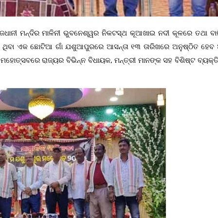
ରାଜଧାନୀ ମନ୍ଦିର ମାଳିନୀ ଭୁବନେଶ୍ୱର ନିକଟସ୍ଥ କୂଆଖାଇ ନଦୀ କୂଳରେ ତଥା ବାଲ
େ ଥିବା ଏକ ଛୋଟିଆ ଗାଁ ଯଶୁଆପୁରରେ ଆସନ୍ତା ୧୩ ତାରିଖରେ ଅନୁଷ୍ଠିତ ହେବ
 ମହୋତ୍ସବରେ ରାଜ୍ୟର ବିଭିନ୍ନ ବିଧାୟକ, ମନ୍ତ୍ରୀ ମାନଙ୍କ ସହ ବିଶିଷ୍ଟ ବ୍ୟକ୍