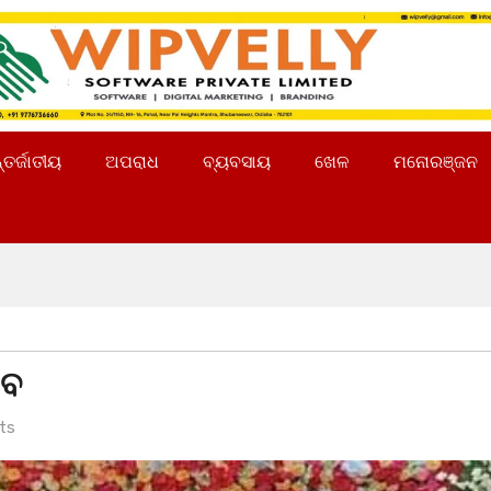
୍ତର୍ଜାତୀୟ
ଅପରାଧ
ବ୍ୟବସାୟ
ଖେଳ
ମନୋରଞ୍ଜନ
ସବ
ts