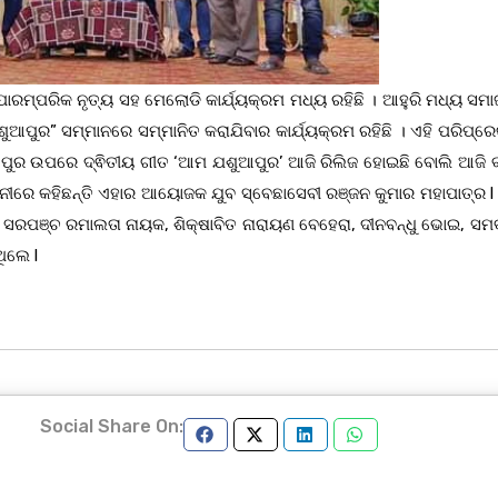
 ପାରମ୍ପରିକ ନୃତ୍ୟ ସହ ମେଲୋଡି କାର୍ଯ୍ୟକ୍ରମ ମଧ୍ୟ ରହିଛି । ଆହୁରି ମଧ୍ୟ ସମ
ଶୁଆପୁର” ସମ୍ମାନରେ ସମ୍ମାନିତ କରାଯିବାର କାର୍ଯ୍ୟକ୍ରମ ରହିଛି । ଏହି ପରିପ୍ର
ପୁର ଉପରେ ଦ୍ଵିତୀୟ ଗୀତ ‘ଆମ ଯଶୁଆପୁର’ ଆଜି ରିଲିଜ ହୋଇଛି ବୋଲି ଆଜି ବ
ୀରେ କହିଛନ୍ତି ଏହାର ଆୟୋଜକ ଯୁବ ସ୍ବେଛାସେବୀ ରଞ୍ଜନ କୁମାର ମହାପାତ୍ର l
ରପଞ୍ଚ ରମାଲତା ନାୟକ, ଶିକ୍ଷାବିତ ନାରାୟଣ ବେହେରା, ଦୀନବନ୍ଧୁ ଭୋଇ, ସମ
ିଲେ l
Social Share On: