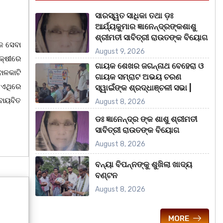
ସାରସ୍ୱତ ସାଧିକା ତଥା ଡ଼ଃ
ଆର୍ଯ୍ୟକୁମାର ଜ୍ଞାନେନ୍ଦ୍ରଙ୍କଶାଶୁ
ଶ୍ରୀମତୀ ସାବିତ୍ରୀ ରାଉତଙ୍କ ବିୟୋଗ
ାଜ ସେବା
August 9, 2026
େକ୍ଷୀରେ
ଗାୟକ ଶେଖର ଜଗନ୍ନାଥ ବେହେରା ଓ
ାଳକାଟି
ଗାୟକ ସମ୍ରାଟ ଅଭୟ ଚରଣ
 ଏଥିରେ
ସ୍ୱାଇଁଙ୍କ ଶ୍ରଦ୍ଧାଞ୍ଚଳୀ ସଭା |
ବାୟବିତ
August 8, 2026
ଡଃ ଜ୍ଞାନେନ୍ଦ୍ର ଙ୍କ ଶାଶୁ ଶ୍ରୀମତୀ
ସାବିତ୍ରୀ ରାଉତଙ୍କ ବିୟୋଗ
August 8, 2026
ବନ୍ୟା ବିପନ୍ନଙ୍କୁ ଶୁଖିଲା ଖାଦ୍ୟ
ବଣ୍ଟନ
August 8, 2026
MORE