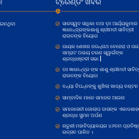
କ
ଟ୍ରେଣ୍ଡିଂ ଖବର
ସାରସ୍ୱତ ସାଧିକା ତଥା ଡ଼ଃ ଆର୍ଯ୍ୟକୁମାର
ୋଇନଥିବା
ଜ୍ଞାନେନ୍ଦ୍ରଙ୍କଶାଶୁ ଶ୍ରୀମତୀ ସାବିତ୍ରୀ
ରାଉତଙ୍କ ବିୟୋଗ
ଗାୟକ ଶେଖର ଜଗନ୍ନାଥ ବେହେରା ଓ ଗା
ସମ୍ରାଟ ଅଭୟ ଚରଣ ସ୍ୱାଇଁଙ୍କ
ଶ୍ରଦ୍ଧାଞ୍ଚଳୀ ସଭା |
ଡଃ ଜ୍ଞାନେନ୍ଦ୍ର ଙ୍କ ଶାଶୁ ଶ୍ରୀମତୀ ସାବିତ୍
ରାଉତଙ୍କ ବିୟୋଗ
ବନ୍ୟା ବିପନ୍ନଙ୍କୁ ଶୁଖିଲା ଖାଦ୍ୟ ବଣ୍ଟନ
ସାମ୍ବାଦିକ ମାନେ ସମାଜର ଆଇନା
ସମାଜସେବୀ ଗୋଲାପ ଦାସଙ୍କ ଏକାଦଶାହ
ଶ୍ରଦ୍ଧା ସୁମନ ଅର୍ପଣ
ନାଚୁଣୀ ମହାବିଦ୍ୟାଳୟର ୪୬ତମ ପ୍ରତିଷ୍
ଉତ୍ସବ ପାଳିତ ।