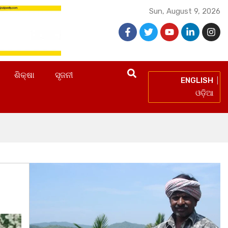
Sun, August 9, 2026
ଶିକ୍ଷା
ସୃଜନୀ
ENGLISH
ଓଡ଼ିଆ