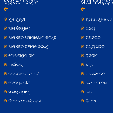
ତ୍ୱରିତ ଲିଙ୍କ
ଶୀର୍ଷ ବର୍ଗଗୁଡ଼ି
ମୂଳ ପୃଷ୍ଠା
ଶ୍ରେଣୀଭୁକ୍ତ ହ
ଆମ ବିଷଯ଼ରେ
ରାଜ୍ୟ
ଆମ ସହିତ ଯୋଗାଯୋଗ କରନ୍ତୁ
ମହାନଗର
ଆମ ସହିତ ବିଜ୍ଞାପନ କରନ୍ତୁ
ମୁଖ୍ୟ ଖବର
ଗୋପନୀଯ଼ତା ନୀତି
ରାଜନୀତି
ଆର୍କାଇଭ୍
ଶିକ୍ଷା
ପ୍ରତ୍ଯ଼ାଖ୍ଯ଼ାନକାରୀ
ମନୋରଞ୍ଜନ
ଫେରସ୍ତ ନୀତି
ଦେଶ- ବିଦେଶ
ସାଇଟ୍ ମ୍ଯ଼ାପ୍
ଖେଳ
ନିଯ଼ମ ଏବଂ ସର୍ତ୍ତାବଳୀ
ବିଶେଷ