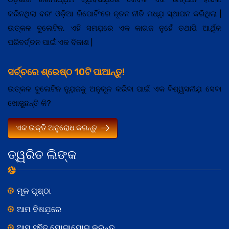
କରିନଥିଲା ବରଂ ଓଡ଼ିଆ ରିପୋର୍ଟିଂରେ ନୂତନ ନୀତି ମଧ୍ଯ଼ ସ୍ଥାପନ କରିଥିଲା |
ଉତ୍କଳ ବୁଲେଟିନ, ଏହି ସମଯ଼ରେ ଏକ କାଗଜ ନୁହେଁ ତଥାପି ଆର୍ଥିକ
ପରିବର୍ତ୍ତନ ପାଇଁ ଏକ ବିକାଶ |
ସର୍ଚ୍ଚରେ ଶ୍ରେଷ୍ଠ 10ଟି ପାଆନ୍ତୁ!
ଉତ୍କଳ ବୁଲେଟିନ ନ୍ଯ଼ୁଜକୁ ଅନୁକୂଳ କରିବା ପାଇଁ ଏକ ବିଶ୍ୱସନୀଯ଼ ସେବା
ଖୋଜୁଛନ୍ତି କି?
ଏକ ଉକ୍ତି ଅନୁରୋଧ କରନ୍ତୁ
ତ୍ୱରିତ ଲିଙ୍କ
ମୂଳ ପୃଷ୍ଠା
ଆମ ବିଷଯ଼ରେ
ଆମ ସହିତ ଯୋଗାଯୋଗ କରନ୍ତୁ