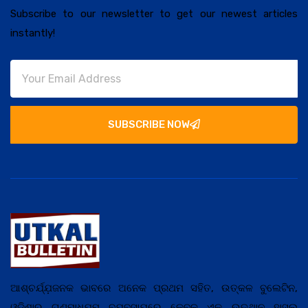
Subscribe to our newsletter to get our newest articles
instantly!
SUBSCRIBE NOW
ଆଶ୍ଚର୍ଯ୍ଯ଼ଜନକ ଭାବରେ ଅନେକ ପ୍ରଥମ ସହିତ, ଉତ୍କଳ ବୁଲେଟିନ,
ଓଡ଼ିଶାର ଗଣମାଧ୍ଯ଼ମ ବ୍ଯ଼ବସାଯ଼ରେ କେବଳ ଏକ ଉତ୍ଥାନ ହାସଲ