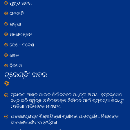
ମୁଖ୍ୟ ଖବର
ରାଜନୀତି
ଶିକ୍ଷା
ମନୋରଞ୍ଜନ
ଦେଶ- ବିଦେଶ
ଖେଳ
ବିଶେଷ
ଟ୍ରେଣ୍ଡିଂ ଖବର
ସ୍କାଉଟ ଆଣ୍ଡ ଗାଇଡ଼ ନିର୍ବାଚନରେ ମନ୍ତ୍ରୀ ଅଯଥା ହସ୍ତକ୍ଷେପ
ବନ୍ଦ କରି ସ୍ୱଚ୍ଛ ଓ ନିରପେକ୍ଷ ନିର୍ବାଚନ ପାଇଁ ବ୍ୟବସ୍ଥା କରନ୍ତୁ
: ଓଡିଶା ଅଭିଭାବକ ମହାସଂଘ
ଅବସରପ୍ରାପ୍ତ ଶିକ୍ଷୟିତ୍ରୀ ଶ୍ରୀମତୀ ଅନ୍ନପୂର୍ଣ୍ଣା ମିଶ୍ରଙ୍କ
ଅବସରକାଳୀନ ସମ୍ବର୍ଦ୍ଧନା