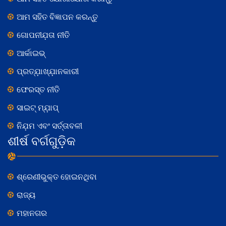
ଆମ ସହିତ ବିଜ୍ଞାପନ କରନ୍ତୁ
ଗୋପନୀଯ଼ତା ନୀତି
ଆର୍କାଇଭ୍
ପ୍ରତ୍ଯ଼ାଖ୍ଯ଼ାନକାରୀ
ଫେରସ୍ତ ନୀତି
ସାଇଟ୍ ମ୍ଯ଼ାପ୍
ନିଯ଼ମ ଏବଂ ସର୍ତ୍ତାବଳୀ
ଶୀର୍ଷ ବର୍ଗଗୁଡ଼ିକ
ଶ୍ରେଣୀଭୁକ୍ତ ହୋଇନଥିବା
ରାଜ୍ୟ
ମହାନଗର