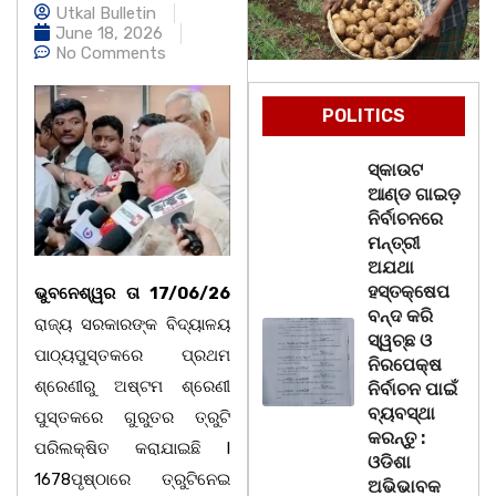
Utkal Bulletin
June 18, 2026
No Comments
POLITICS
ସ୍କାଉଟ
ଆଣ୍ଡ ଗାଇଡ଼
ନିର୍ବାଚନରେ
ମନ୍ତ୍ରୀ
ଅଯଥା
ହସ୍ତକ୍ଷେପ
ଭୁବନେଶ୍ୱର ତା 17/06/26
ବନ୍ଦ କରି
ରାଜ୍ୟ ସରକାରଙ୍କ ବିଦ୍ୟାଳୟ
ସ୍ୱଚ୍ଛ ଓ
ପାଠ୍ୟପୁସ୍ତକରେ ପ୍ରଥମ
ନିରପେକ୍ଷ
ଶ୍ରେଣୀରୁ ଅଷ୍ଟମ ଶ୍ରେଣୀ
ନିର୍ବାଚନ ପାଇଁ
ବ୍ୟବସ୍ଥା
ପୁସ୍ତକରେ ଗୁରୁତର ତ୍ରୁଟି
କରନ୍ତୁ :
ପରିଲକ୍ଷିତ କରାଯାଇଛି l
ଓଡିଶା
1678ପୃଷ୍ଠାରେ ତ୍ରୁଟିନେଇ
ଅଭିଭାବକ