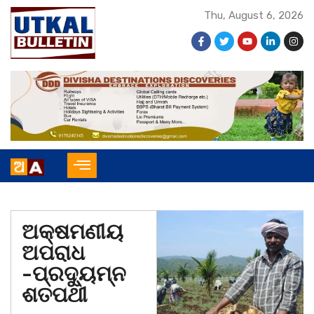
Thu, August 6, 2026
ଅକ୍ଷମଣୀୟ
ଅପରାଧ
-ପ୍ରଦ୍ୟୁମ୍ନ
ଶତପଥୀ