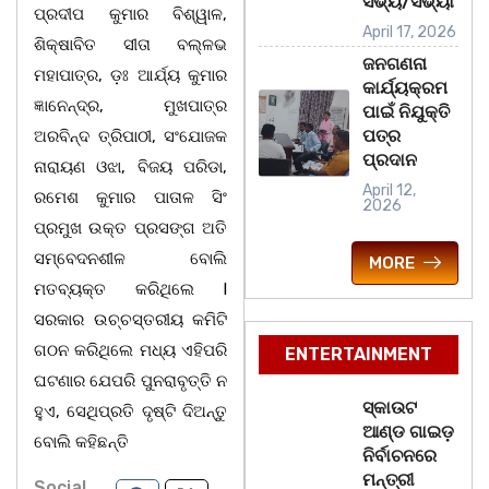
ସଭ୍ୟ/ସଭ୍ୟା
ପ୍ରଦୀପ କୁମାର ବିଶ୍ୱାଳ,
April 17, 2026
ଶିକ୍ଷାବିତ ସୀତା ବଲ୍ଳଭ
ଜନଗଣନା
ମହାପାତ୍ର, ଡ଼ଃ ଆର୍ଯ୍ୟ କୁମାର
କାର୍ଯ୍ୟକ୍ରମ
ଜ୍ଞାନେନ୍ଦ୍ର, ମୁଖପାତ୍ର
ପାଇଁ ନିଯୁକ୍ତି
ପତ୍ର
ଅରବିନ୍ଦ ତ୍ରିପାଠୀ, ସଂଯୋଜକ
ପ୍ରଦାନ
ନାରାୟଣ ଓଝା, ବିଜୟ ପରିଡା,
April 12,
ରମେଶ କୁମାର ପାତାଳ ସିଂ
2026
ପ୍ରମୁଖ ଉକ୍ତ ପ୍ରସଙ୍ଗ ଅତି
ସମ୍ବେଦନଶୀଳ ବୋଲି
MORE
ମତବ୍ୟକ୍ତ କରିଥିଲେ l
ସରକାର ଉଚ୍ଚସ୍ତରୀୟ କମିଟି
ଗଠନ କରିଥିଲେ ମଧ୍ୟ ଏହିପରି
ENTERTAINMENT
ଘଟଣାର ଯେପରି ପୁନରାବୃତ୍ତି ନ
ସ୍କାଉଟ
ହୁଏ, ସେଥିପ୍ରତି ଦୃଷ୍ଟି ଦିଅନ୍ତୁ
ଆଣ୍ଡ ଗାଇଡ଼
ବୋଲି କହିଛନ୍ତି
ନିର୍ବାଚନରେ
ମନ୍ତ୍ରୀ
Social