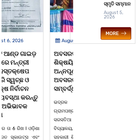
ସ୍ମୃତି ସମ୍ମାନ
August 5,
2026
MORE
August 6, 2026
August 6, 2026
ଅବସରପ୍ରାପ୍ତ
ପୁନର୍ବାର ତ୍ରୁଟି ପିଲାଙ୍କୁ
ଶିକ୍ଷୟିତ୍ରୀ ଶ୍ରୀମତୀ
ମୂର୍ଖ କରିବାକୁ
ଅନ୍ନପୂର୍ଣ୍ଣା ମିଶ୍ରଙ୍କ
ଷଡଯନ୍ତ୍ର ! ଭୁଲ ବହି
ଅବସରକାଳୀନ
ପ୍ରତ୍ୟାହାର ନହେଲେ
ସମ୍ବର୍ଦ୍ଧନା
ଆସନ୍ତା 17 ତାରିଖରୁ
ଓଡିଶା ଅଭିଭାବକ
ଭଦ୍ରକ ବ୍ଲକ ଜଗଦଳପୁର
ମହାସଂଘର ଆମରଣ
ଗ୍ରାମପଞ୍ଚାୟତ ଅନ୍ତର୍ଗତ
ଅନଶନ
ସରସତିଆ ସରକାରୀ ପ୍ରାଥମିକ
ବିଦ୍ୟାଳୟ, ସରସତିଆର
ଭୁବନେଶ୍ୱର ତା 4 ରିଖ l ସତେ
ସହକାରୀ ଶିକ୍ଷୟିତ୍ରୀ ଶ୍ରୀମତୀ
ଯେମିତି ପିଲାଙ୍କ ପାଠ ପଢା ପାଇଁ