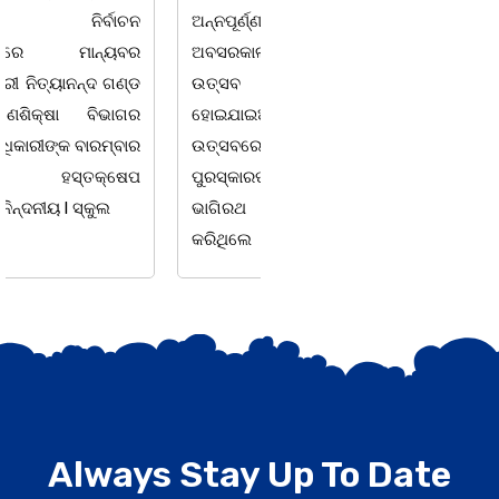
ଅନ୍ନପୂର୍ଣ୍ଣା ମିଶ୍ରଙ୍କର
ସରକାରଙ୍କ ଧ୍ୟାନ ହିଁ ନାହିଁ l
ଅବସରକାଳୀନ ସମ୍ବର୍ଦ୍ଧନା
ପ୍ରଥମ ଶ୍ରେଣୀ ବହିରେ ପୁଣି
ଉତ୍ସବ ଅନୁଷ୍ଠିତ
ମହାତ୍ରୁଟି l ବର୍ଣମାଳାରେ ସ୍ୱର
ହୋଇଯାଇଅଛି । ଉକ୍ତ
ବର୍ଣ ଓ ବ୍ୟଞ୍ଜନ ବର୍ଣକୁ ନେଇ
ଉତ୍ସବରେ ରାଜ୍ୟପାଳ
ଘୋର
ପୁରସ୍କାରପ୍ରାପ୍ତ ଶିକ୍ଷକ
ଭାଗିରଥ ନାୟକ ସଭାପତିତ୍ଵ
କରିଥିଲେ
Always Stay Up To Date