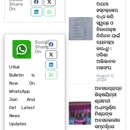
ଅଯଥା
Share
On:
ହସ୍ତକ୍ଷେପ
ବନ୍ଦ କରି
ସ୍ୱଚ୍ଛ ଓ
ନିରପେକ୍ଷ
ନିର୍ବାଚନ ପାଇଁ
Social
ବ୍ୟବସ୍ଥା
Share
କରନ୍ତୁ :
On:
ଓଡିଶା
ଅଭିଭାବକ
Utkal
ମହାସଂଘ
Bulletin Is
August 6,
2026
Now On
ଅବସରପ୍ରାପ୍ତ
WhatsApp
ଶିକ୍ଷୟିତ୍ରୀ
Join And
ଶ୍ରୀମତୀ
ଅନ୍ନପୂର୍ଣ୍ଣା
Get Latest
ମିଶ୍ରଙ୍କ
News
ଅବସରକାଳୀନ
Updates
ସମ୍ବର୍ଦ୍ଧନା