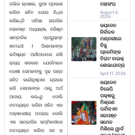
ଗଭିର କ୍ଷୋଭ, ଦୁଃଖ ପ୍ରକାଶ
ମହାସଂଘ
କରିବା ସହିତ ଘୋର ନିନ୍ଦା
August 6,
2026
କରିଛନ୍ତି ଓଡିଶା ନାଗରିକ
ଜୟଦେବ
ମହାମଞ୍ଚ ଅଧ୍ୟକ୍ଷ, ବରିଷ୍ଠ
ନିର୍ବାଚନ
ସାମ୍ବାଦିକ ପ୍ରଦ୍ୟୁମ୍ନ
ମଣ୍ଡଳୀରେ
ବିଜୁ
ଶତପଥୀ l ପିଲାମାନଙ୍କ
ପ୍ରେମିଙ୍କ
ଭବିଷ୍ୟତ ଆଖିଆଗରେ ରଖି
ବିରାଟ ବାଇକ୍
ରାଜ୍ୟ ସରକାର ଯେଉଁମାନେ
ଶୋଭାଯାତ୍ରା
ଦୋଷୀ ସେମାନଙ୍କୁ ଦୃଢ ଦଣ୍ଡ
April 17, 2026
ସହିତ କାର୍ଯାନୁଷ୍ଠାନ ଗ୍ରହଣ
ଜୟଦେବ
କରି ସେମାନଙ୍କ ଠାରୁ ଅର୍ଥ
ବିଜେପି
ପକ୍ଷରୁ
ଆଦାୟ କରନ୍ତୁ ବୋଲି
ମିଶ୍ରଣ
ମତବ୍ୟକ୍ତ କରିବା ସହିତ ଏହା
ପର୍ବନାଏବ
ଅକ୍ଷମଣୀୟ ଅପରାଧ ବୋଲି
ସରପଞ୍ଚ
ଏକ ସାମ୍ବାଦିକ ସମ୍ମିଳନୀରେ
ସମେତ
ମିଶିଲେ ୱାର୍ଡ
ମତବ୍ୟକ୍ତ କରିବା ସହ ଡ଼