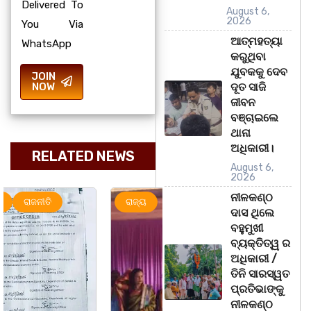
Delivered To
August 6,
2026
You Via
ଆତ୍ମହତ୍ୟା
WhatsApp
କରୁଥିବା
ଯୁବକକୁ ଦେବ
JOIN
NOW
ଦୂତ ସାଜି
ଜୀବନ
ବଞ୍ଚାଇଲେ
ଥାନା
ଅଧିକାରୀ।
RELATED NEWS
August 6,
2026
ନୀଳକଣ୍ଠ
ରାଜ୍ୟ
ମହାନଗର
ରାଜ୍ୟ
ଦାସ ଥିଲେ
ବହୁମୁଖୀ
ବ୍ୟକ୍ତିତ୍ୱ ର
ଅଧିକାରୀ /
ତିନି ସାରସ୍ୱତ
ପ୍ରତିଭାଙ୍କୁ
ନୀଳକଣ୍ଠ