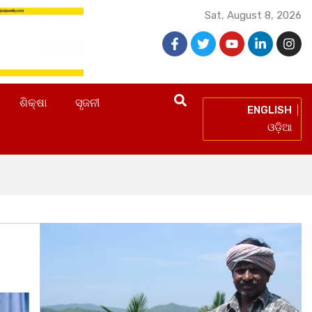
Sat, August 8, 2026
ଶିକ୍ଷା
ସୃଜନୀ
ENGLISH
ଓଡ଼ିଆ