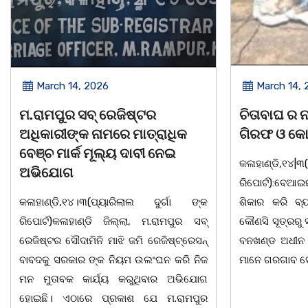
March 14, 2026
March 8, 
ଚିତାବାଘ ର ନଖ ଜବତ ତିନି ଯୁବକ
ସଶକ୍ତ ଓଡିଶା
ଗିରଫ ଓ କୋର୍ଟ ଚାଲାଣ
ଦିବସ ଅନୁଷ୍ଠ
କଳାହାଣ୍ଡି,୧୪|୩(ପ୍ୟାରିଲାଲ ଦୁର୍ଗା ଙ୍କ
ଭୁବନେଶ୍ୱର, 08
ରିପୋର୍ଟ):ବେଆଇନ ଭାବେ ବନ୍ୟଜନ୍ତୁ ଙ୍କ ର
"ସଶକ୍ତ ଓଡିଶା
ଶିକାର କରି ବ୍ୟବସାୟ ଚାଲୁଥିବା ସମ୍ପର୍କରେ
ସ୍ଥିତ କାର୍ଯ୍ୟା
କୌଣସି ସୂତ୍ରରୁ ସୂଚନା ପାଇ କଳାହାଣ୍ଡି ଉତ୍ତର
-2026 ଆବାହକ
ବନଖଣ୍ଡ ଅଧୀନ କେଗାଁ ରେଞ୍ଜର ବନ କର୍ମଚାରୀ
ସଂଯୋଜନା ଓ ସଭ
ମାନେ ଗରଗାବ ସେକ୍ସନ ଅଧୀନ କାନ୍ଦୁଲଝର
ଯାଇଛି l ମହିଳା 