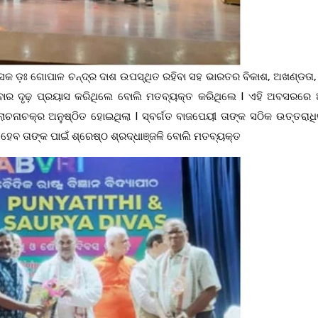
ିକିତ୍ସକ ଡ଼ଃ ଗୋପାଳ ଚନ୍ଦ୍ର ଦାଶ ଉପସ୍ଥିତ ରହିବା ସହ ଭାରତର ବିକାଶ, ଅଖଣ୍ଡତା
ବାର ଦୃଢ଼ ପ୍ରୟାସ କରିଥିଲେ ବୋଲି ମତବ୍ୟକ୍ତ କରିଥିଲେ I ଏହି ଅବସରରେ
ଆଲୋଚନାଚକ୍ର ଅନୁଷ୍ଠିତ ହୋଇଥିଲା I ସ୍ବର୍ଗତ ବାଜପେୟୀ ତାଙ୍କ ସଠିକ ଉତ୍ତରାଧି
ହେବ ତାଙ୍କ ପାଇଁ ଶ୍ରେଷ୍ଠ ଶ୍ରଦ୍ଧାଞ୍ଜଳି ବୋଲି ମତବ୍ୟକ୍ତ