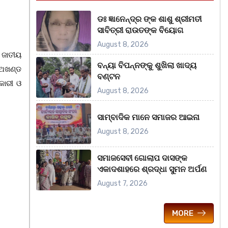
ଡଃ ଜ୍ଞାନେନ୍ଦ୍ର ଙ୍କ ଶାଶୁ ଶ୍ରୀମତୀ
ସାବିତ୍ରୀ ରାଉତଙ୍କ ବିୟୋଗ
August 8, 2026
, ଜାତୀୟ
ବନ୍ୟା ବିପନ୍ନଙ୍କୁ ଶୁଖିଲା ଖାଦ୍ୟ
 ଅଖଣ୍ଡ
ବଣ୍ଟନ
କାରୀ ଓ
August 8, 2026
ସାମ୍ବାଦିକ ମାନେ ସମାଜର ଆଇନା
August 8, 2026
ସମାଜସେବୀ ଗୋଲାପ ଦାସଙ୍କ
ଏକାଦଶାହରେ ଶ୍ରଦ୍ଧା ସୁମନ ଅର୍ପଣ
August 7, 2026
MORE