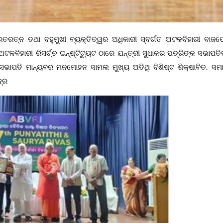
ାରତରତ୍ନ ତଥା ବହୁମୁଖୀ ବ୍ୟକ୍ତିତ୍ୱର ଅଧିକାରୀ ସ୍ବର୍ଗତ ଅଟଳବିହାରୀ ବାଜପ
ଳବିହାରୀ ରିସର୍ଚ୍ଚ ଇନ୍ଷ୍ଟିଟ୍ୟୁଟ ଠାରେ ଯନ୍ତ୍ରୀ ସୁଧାକର ପତ୍ରିଙ୍କ ସଭାପତି
 ସଭାପତି ମାନ୍ୟବର ମନମୋହନ ସାମଲ ମୁଖ୍ୟ ଅତିଥି ବିଶିଷ୍ଟ ଶିକ୍ଷାବିତ, ସମ
ଦ୍ର