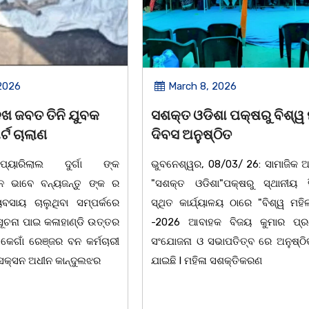
2026
March 8, 2026
 ପକ୍ଷରୁ ବିଶ୍ୱ ମହିଳା
ଆନ୍ତର୍ଜାତୀୟ ମହିଳା ଦିବସ
ିତ
ଉପଲକ୍ଷେ ନାଟକ ‘ଖାଣ୍ଟି ସୁନା
/03/ 26: ସାମାଜିକ ଅନୁଷ୍ଠାନ
ଚିଲିକା: ଆନ୍ତର୍ଜାତୀୟ ମହିଳା ଦିବ
"ପକ୍ଷରୁ ସ୍ଥାନୀୟ ସିଆରପି
ଅବସରରେ ବାଲୁଗାଁସ୍ଥିତ ମା' ଭଗବ
ଳୟ ଠାରେ "ବିଶ୍ୱ ମହିଳା ଦିବସ
ନିକେତନ ର ଓଡ଼ିଆ ଅସ୍ମିତା ଉପରେ 
 ବିଜୟ କୁମାର ପ୍ରଧାନଙ୍କ
ନାଟକ "ଖାଣ୍ଟି ସୁନା" ଗୈ।ରୀ ସାଂସ
ାପତିତ୍ବ ରେ ଅନୁଷ୍ଠିତ ହୋଇ
ପ୍ରତିଷ୍ଠାନ, ଖୋର୍ଦ୍ଧା ଆନୁକୁଲ୍ୟରେ 
ସଶକ୍ତିକରଣ
ହୋଇଯାଇଛି। ଡ଼ଃ ପ୍ରଦୀପ ଭୈମିକ ଙ୍କ