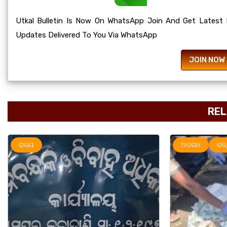
Utkal Bulletin Is Now On WhatsApp Join And Get Latest
Updates Delivered To You Via WhatsApp
JOIN NOW
REL
ଅପରାଧ
ରାଜ୍ୟ
ରାଜ୍ୟ