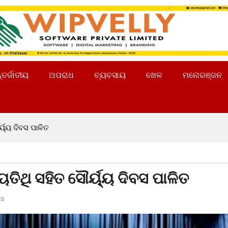
୍ତର୍ଜାତୀୟ
ଅପରାଧ
ବ୍ୟବସାୟ
ଖେଳ
ମନୋରଞ୍ଜନ
ୟ୍ୟ ଦିବସ ପାଳିତ
ିଥି ସହିତ ସୌର୍ୟ୍ୟ ଦିବସ ପାଳିତ
s