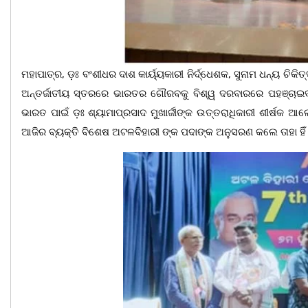
ମହାପାତ୍ର, ଡ଼ଃ ବଂଶୀଧର ଦାଶ କାର୍ୟ୍ୟକାରୀ ନିର୍ଦ୍ଧେଶକ, ସୁନାମ ଧନ୍ୟ ଚ
ଅନ୍ତର୍ଜାତୀୟ ସ୍ତରରେ ଭାରତର ଗୌରବକୁ ବିଶ୍ୱ ଦରବାରରେ ପହଞ୍ଚାଇ
ଭାରତ ପାଇଁ ଡ଼ଃ ଶ୍ୟାମାପ୍ରସାଦ ମୁଖାର୍ଜୀଙ୍କ ଉତ୍ତରାଧିକାରୀ ଶୀର୍ଷକ 
ଆଜିର ବ୍ୟକ୍ତି ବିଶେଷ ଅଟଳବିହାରୀ ଙ୍କ ପଦାଙ୍କ ଅନୁସରଣ କଲେ ତାହା ହିଁ 