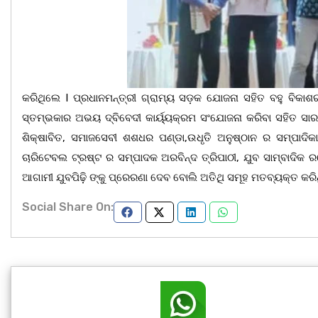
କରିଥିଲେ I ପ୍ରଧାନମନ୍ତ୍ରୀ ଗ୍ରାମ୍ୟ ସଡ଼କ ଯୋଜନା ସହିତ ବହୁ ବିକା
ସ୍ତମ୍ଭକାର ଅଭୟ ଦ୍ବିବେଦୀ କାର୍ୟ୍ୟକ୍ରମ ସଂଯୋଜନା କରିବା ସହିତ ସାରସ୍ୱ
ଶିକ୍ଷାବିତ, ସମାଜସେବୀ ଶଶଧର ପଣ୍ଡା,ଉଧୃତି ଅନୁଷ୍ଠାନ ର ସମ୍ପାଦିକା
ଚାରିଟେବଲ ଟ୍ରଷ୍ଟ ର ସମ୍ପାଦକ ଅରବିନ୍ଦ ତ୍ରିପାଠୀ, ଯୁବ ସାମ୍ବାଦିକ ରମ
ଆଗାମୀ ଯୁବପିଢ଼ି ଙ୍କୁ ପ୍ରେରଣା ଦେବ ବୋଲି ଅତିଥି ସମୂହ ମତବ୍ୟକ୍ତ କରି
Social Share On: