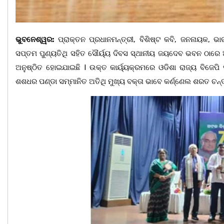
ଭୁବନେଶ୍ୱର:
ପ୍ରାକ୍ତନ ପ୍ରଧାନମନ୍ତ୍ରୀ, ବିଶିଷ୍ଟ କବି, ଜନନାୟକ, ଭ
ସପ୍ତମ ପୁଣ୍ୟତିଥି ସହିତ ସୌର୍ୟ୍ୟ ଦିବସ ସ୍ଥାନୀୟ ଜୟଦେବ ଭବନ ଠାରେ ଅଟ
ଅନୁଷ୍ଠିତ ହୋଇଯାଇଛି I ଉକ୍ତ କାର୍ୟ୍ୟକ୍ରମରେ ଓଡିଶା ରାଜ୍ୟ ବିଜେପି
ଶଶଧର ପଣ୍ଡା ସମ୍ମାନିତ ଅତିଥି ମୁଖ୍ୟ ବକ୍ତା ଭାବେ କର୍ଣ୍ଣେଲ ଶରତ ଚନ୍