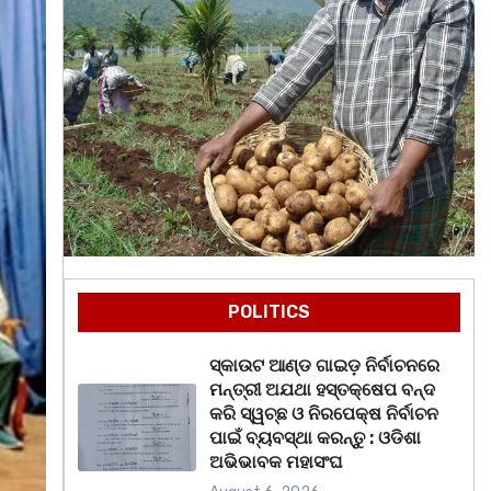
POLITICS
ସ୍କାଉଟ ଆଣ୍ଡ ଗାଇଡ଼ ନିର୍ବାଚନରେ
ମନ୍ତ୍ରୀ ଅଯଥା ହସ୍ତକ୍ଷେପ ବନ୍ଦ
କରି ସ୍ୱଚ୍ଛ ଓ ନିରପେକ୍ଷ ନିର୍ବାଚନ
ପାଇଁ ବ୍ୟବସ୍ଥା କରନ୍ତୁ : ଓଡିଶା
ଅଭିଭାବକ ମହାସଂଘ