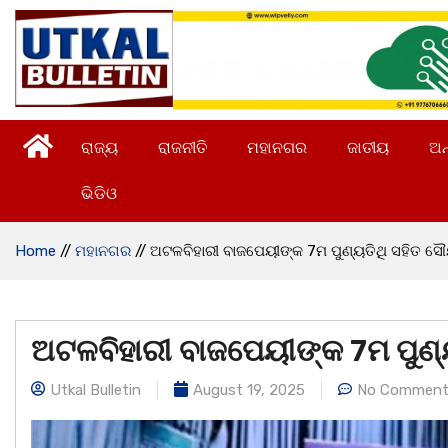
ରାଜ୍ୟ
ରାଜନୀତି
ମହାନଗର
ଜାତୀୟ
ଅନ
ଭିଡିଓ
Home
//
ମହାନଗର
//
ଅଟଳବିହାରୀ ବାଜପେୟୀଙ୍କ 7ମ ପୁଣ୍ୟତିଥି ସହିତ ସୌର୍
ଅଟଳବିହାରୀ ବାଜପେୟୀଙ୍କ 7ମ ପୁଣ୍ୟତ
Utkal Bulletin
August 19, 2025
No Comment