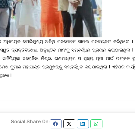
ଶର ଅଧିନାୟକ ବୋଲିମୁଖ୍ୟ ଅତିଥି ମନମୋହନ ସାମଲ ମତବ୍ୟକ୍ତ କରିଥିଲେ I ବ
ତ ବ୍ୟକ୍ତିବିଶେଷ, ଅନୁଷ୍ଠିତ ମାନଂକୁ ସମ୍ବର୍ଦ୍ଧନା ପ୍ରଦାନ କରାଯାଇଥିଲା I 
 ସାହିତ୍ୟିକା ସରୋଜିନୀ ମିଶ୍ର, ଗଣମାଧ୍ୟମ ଓ ପୂଜ୍ୟ ପୂଜା ପାଇଁ ଉତ୍କଳ ବ
େଶ କୁମାର ମହାପାତ୍ର ପ୍ରମୁଖଙ୍କୁ ସମ୍ବର୍ଦ୍ଧିତ କରାଯାଇଥିଲା I ଏହିପରି କାର୍
ଥିଲେ I
Social Share On: