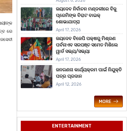
August 6, 2026
ଜୟଦେବ ନିର୍ବାଚନ ମଣ୍ଡଳୀରେ ବିଜୁ
ପ୍ରେମିଙ୍କ ବିରାଟ ବାଇକ୍
ଶୋଭାଯାତ୍ରା
େୟୀଙ୍କ
April 17, 2026
ତ୍ବ ରେ
ଜୟଦେବ ବିଜେପି ପକ୍ଷରୁ ମିଶ୍ରଣ
ାଜସେବୀ
ପର୍ବନାଏବ ସରପଞ୍ଚ ସମେତ ମିଶିଲେ
ୱାର୍ଡ ସଭ୍ୟ/ସଭ୍ୟା
April 17, 2026
ଜନଗଣନା କାର୍ଯ୍ୟକ୍ରମ ପାଇଁ ନିଯୁକ୍ତି
ପତ୍ର ପ୍ରଦାନ
April 12, 2026
MORE
ENTERTAINMENT